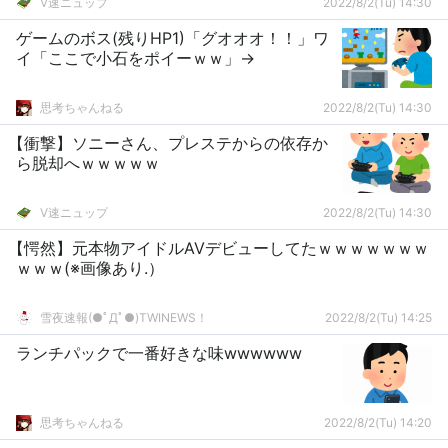
V速ニュップ
2022/8/2(Tu) 14:30
ゲームのボス(残りHP1)「グオオオ！！」ワ
イ「ここで小石をポイーｗｗ」→
思考ちゃんねる
2022/8/2(Tu) 14:30
【衝撃】ソニーさん、プレステからの依存か
ら脱却へｗｗｗｗｗ
V速ニュップ
2022/8/2(Tu) 14:30
【愕然】元本物アイドルAVデビューしてたｗｗｗｗｗｗｗ
ｗｗｗ(※画像あり.）
雪夜速報(●ﾟДﾟ●)TWINEWS！
2022/8/2(Tu) 14:25
ランチパックで一番好きな味wwwwww
思考ちゃんねる
2022/8/2(Tu) 14:20