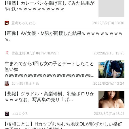
【唖然】カレーパンを揚げ直してみた結果が
やばいｗｗｗｗｗｗｗｗｗｗ
思考ちゃんねる
2022/8/2(Tu) 13:30
【画像】AV女優・M男が同棲した結果ｗｗｗｗｗｗｗｗｗ
ｗ.
雪夜速報(●ﾟДﾟ●)TWINEWS！
2022/8/2(Tu) 13:25
生まれてから1回も女の子とデートしたこと
無い奴
wawawawawawawawwawawawawawaw
awawawa
2ch 抜けるまとめ
2022/8/2(Tu) 13:24
【悲報】グラドル・高梨瑞樹、乳輪ポロリか
ｗｗｗなお、写真集の売り上げ…
エロログZ
2022/8/2(Tu) 13:21
【桜和ことこ】Hカップむちむち地味OLが恥ずかしい格好