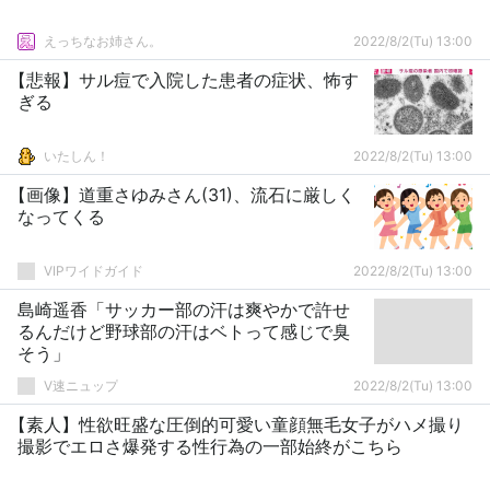
えっちなお姉さん。
2022/8/2(Tu) 13:00
【悲報】サル痘で入院した患者の症状、怖す
ぎる
いたしん！
2022/8/2(Tu) 13:00
【画像】道重さゆみさん(31)、流石に厳しく
なってくる
VIPワイドガイド
2022/8/2(Tu) 13:00
島崎遥香「サッカー部の汗は爽やかで許せ
るんだけど野球部の汗はベトって感じで臭
そう」
V速ニュップ
2022/8/2(Tu) 13:00
【素人】性欲旺盛な圧倒的可愛い童顔無毛女子がハメ撮り
撮影でエロさ爆発する性行為の一部始終がこちら