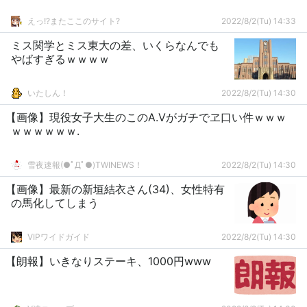
えっ!?またここのサイト?
2022/8/2(Tu) 14:33
ミス関学とミス東大の差、いくらなんでも
やばすぎるｗｗｗｗ
いたしん！
2022/8/2(Tu) 14:30
【画像】現役女子大生のこのA.Vがガチでヱ口い件ｗｗｗ
ｗｗｗｗｗｗ.
雪夜速報(●ﾟДﾟ●)TWINEWS！
2022/8/2(Tu) 14:30
【画像】最新の新垣結衣さん(34)、女性特有
の馬化してしまう
VIPワイドガイド
2022/8/2(Tu) 14:30
【朗報】いきなりステーキ、1000円www