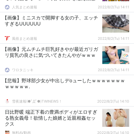
搬送される事態に…【スカっとする話】
人気まとめ速報
2022/8/2(Tu) 14:11
【画像】ミニスカで開脚する女の子、エッチ
すぎるUUUUUU
風俗まとめ速報
2022/8/2(Tu) 14:11
【画像】元ムチムチ巨乳好きやが最近ガリガ
リ貧乳の良さに気づいてきたんやがｗｗｗ
ワロタニッキ
2022/8/2(Tu) 14:11
【悲報】野球部少女が中出しデoューしたｗｗｗｗｗｗｗ
ｗｗｗｗｗ.
雪夜速報(●ﾟДﾟ●)TWINEWS！
2022/8/2(Tu) 14:10
日比野暖 端正下着の豊満ボディがエロすぎ
る熟女義母！欲情した娘婿と近親相姦セッ
クス
無料AV動画
2022/8/2(Tu) 14:10