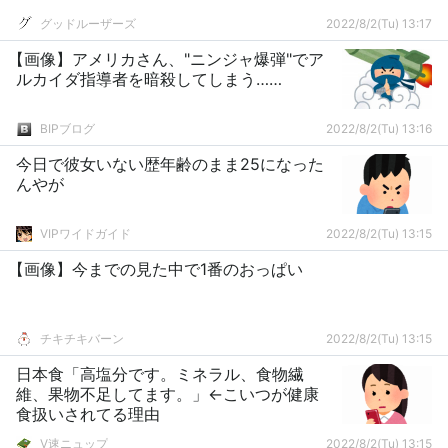
グッドルーザーズ
2022/8/2(Tu) 13:17
【画像】アメリカさん、"ニンジャ爆弾"でア
ルカイダ指導者を暗殺してしまう……
BIPブログ
2022/8/2(Tu) 13:16
今日で彼女いない歴年齢のまま25になった
んやが
VIPワイドガイド
2022/8/2(Tu) 13:15
【画像】今までの見た中で1番のおっぱい
チキチキバーン
2022/8/2(Tu) 13:15
日本食「高塩分です。ミネラル、食物繊
維、果物不足してます。」←こいつが健康
食扱いされてる理由
V速ニュップ
2022/8/2(Tu) 13:15