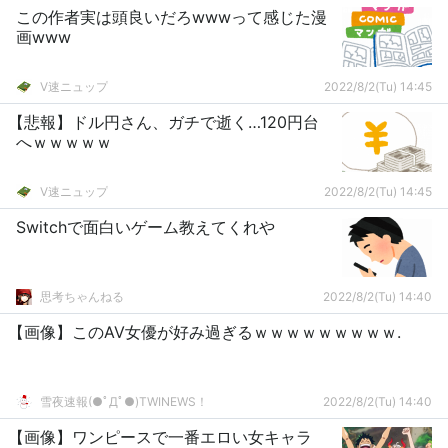
この作者実は頭良いだろwwwって感じた漫
画www
V速ニュップ
2022/8/2(Tu) 14:45
【悲報】ドル円さん、ガチで逝く…120円台
へｗｗｗｗｗ
V速ニュップ
2022/8/2(Tu) 14:45
Switchで面白いゲーム教えてくれや
思考ちゃんねる
2022/8/2(Tu) 14:40
【画像】このAV女優が好み過ぎるｗｗｗｗｗｗｗｗｗ.
雪夜速報(●ﾟДﾟ●)TWINEWS！
2022/8/2(Tu) 14:40
【画像】ワンピースで一番エロい女キャラ