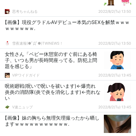
思考ちゃんねる
2022/8/2(Tu) 13:50
【画像】現役グラドルAVデビュー本気のSEXを解禁ｗｗｗ
ｗｗｗｗｗｗ.
雪夜速報(●ﾟДﾟ●)TWINEWS！
2022/8/2(Tu) 13:50
女性さん「ベビー休憩室のすぐ前にある椅
子、いつも男が長時間座ってる。防犯上問
題を感じる」
VIPワイドガイド
2022/8/2(Tu) 13:45
呪術廻戦(呪いで呪いを祓います)←爆売れ
炎炎の消防隊(炎で炎を消化します)←売れな
い
V速ニュップ
2022/8/2(Tu) 13:45
【画像】妹の胸ちら無理矢理撮ったから晒し
ますｗｗｗｗｗｗｗｗｗｗｗ.