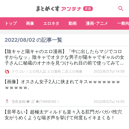
トップ
画像
エロネタ
動画
漫画･アニメ
一般
2022/08/02 の記事一覧
【陰キャと陽キャのエロ漫画】「中に出したらマジでコロ
すからなッ」陰キャでオタクな男子が陽キャでギャルの女
子さんに秘蔵のオナホを見つけられ目の前で使ってみてよ
とねだってきて――！？
ドウコレ｜エロ同人誌 エロ漫画 二次エロ画像
2022/8/2(Tu) 14:58
【画像】オスさん女子2人に挟まれてキスｗｗｗｗｗｗｗ
ｗｗｗｗｗ.
雪夜速報(●ﾟДﾟ●)TWINEWS！
2022/8/2(Tu) 14:55
【音琴るい】超極太ディルドも楽々入る肛門ガバガバ性穴
女がうめくような喘ぎ声を挙げて何度もイキまくる！