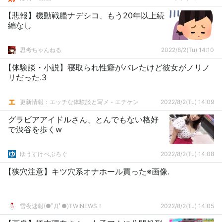
【悲報】機動戦艦ナデシコ、もう20年以上続
編なし
思考ちゃんねる
2022/8/2(Tu) 14:10
【体験談・小説】寝取られ性癖がバレたけど彼女がノリノ
リだった.3
更新情報：エッチな体験談と写メ - エチケン
2022/8/2(Tu) 14:09
グラビアアイドルさん、とんでもない格好
で渋谷を歩くw
ゆうすけべぶろぐ
2022/8/2(Tu) 14:08
【狭穴注意】キツ穴系オナホール買った※画像.
雪夜速報(●ﾟДﾟ●)TWINEWS！
2022/8/2(Tu) 14:05