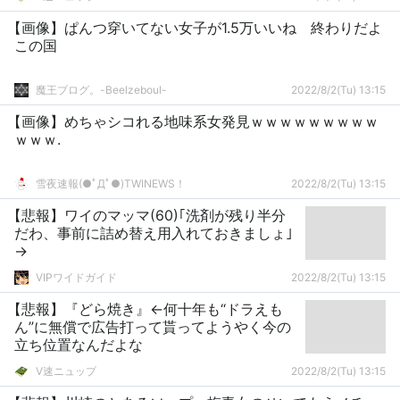
【画像】ぱんつ穿いてない女子が1.5万いいね 終わりだよ
この国
魔王ブログ。-Beelzeboul-
2022/8/2(Tu) 13:15
【画像】めちゃシコれる地味系女発見ｗｗｗｗｗｗｗｗｗ
ｗｗｗ.
雪夜速報(●ﾟДﾟ●)TWINEWS！
2022/8/2(Tu) 13:15
【悲報】ワイのマッマ(60)｢洗剤が残り半分
だわ、事前に詰め替え用入れておきましょ｣
→
VIPワイドガイド
2022/8/2(Tu) 13:15
【悲報】『どら焼き』←何十年も“ドラえも
ん”に無償で広告打って貰ってようやく今の
立ち位置なんだよな
V速ニュップ
2022/8/2(Tu) 13:15