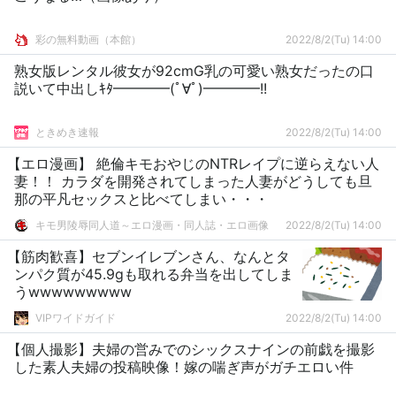
彩の無料動画（本館）
2022/8/2(Tu) 14:00
熟女版レンタル彼女が92cmG乳の可愛い熟女だったの口
説いて中出しｷﾀ━━━━(ﾟ∀ﾟ)━━━━!!
ときめき速報
2022/8/2(Tu) 14:00
【エロ漫画】 絶倫キモおやじのNTRレイプに逆らえない人
妻！！ カラダを開発されてしまった人妻がどうしても旦
那の平凡セックスと比べてしまい・・・
キモ男陵辱同人道～エロ漫画・同人誌・エロ画像
2022/8/2(Tu) 14:00
【筋肉歓喜】セブンイレブンさん、なんとタ
ンパク質が45.9gも取れる弁当を出してしま
うwwwwwwwww
VIPワイドガイド
2022/8/2(Tu) 14:00
【個人撮影】夫婦の営みでのシックスナインの前戯を撮影
した素人夫婦の投稿映像！嫁の喘ぎ声がガチエロい件