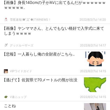
【画像】身長140cmの子がAVに出てるんだがｗｗｗｗｗｗ
ｗｗｗｗｗ.
雪夜速報(●ﾟДﾟ●)TWINEWS！
2022/8/2(Tu) 14:20
【画像】ヤンママさん、とんでもない格好で入学式に来て
しまうｗｗｗｗ
グッドルーザーズ
2022/8/2(Tu) 14:17
【悲報】一人暮らし俺の全財産がこちら..
VIPワイドガイド
2022/8/2(Tu) 14:15
【逃げて】佐賀県で70メートルの熊が出没
V速ニュップ
2022/8/2(Tu) 14:15
ことね