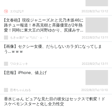
エロばな!!
2022/8/2(Tu) 13:12
【文春砲】現役ジャニーズJr.と元乃木坂46に
路チュー報道！本髙克樹と斉藤優里が2年熱
愛！同時に東大王の河野ゆかり、尻揉みサ
ラリーマン男性とW二股浮気報道…
もきゅ速(*´ω`*)人(´･ェ･｀)
2022/8/2(Tu) 13:11
【画像】セクシー女優、だらしないカラダになってしま
う…ｗｗｗ
ワロタニッキ
2022/8/2(Tu) 13:11
【悲報】iPhone、値上げ
思考ちゃんねる
2022/8/2(Tu) 13:10
香水じゅん ピュアな見た目の彼女はセックスで豹変！ド
スケベモンスターと化し全力性交