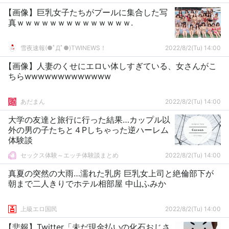
【画像】巨乳女子たちがプールに集合した写
真ｗｗｗｗｗｗｗｗｗｗｗｗｗｗ.
雪夜速報(●ﾟДﾟ●)TWINEWS！
2022/8/2(Tu) 14:00
【画像】人妻のくせにエロい体しすぎている、女さんがこ
ちらwwwwwwwwwwwww
あだまん
2022/8/2(Tu) 14:00
大学の友達と旅行に行った結果…カップル以
外の男の子たちと４Pしちゃった逆ハーレム
体験談
セックス体験～エッチ体験談まとめ
2022/8/2(Tu) 14:00
真夏の突然の大雨…濡れた乳房 巨乳女上司と絶倫部下が
朝まで二人きりでホテル相部屋 中山ふみか
上級エロ国民
2022/8/2(Tu) 14:00
【悲報】Twitter「未だ現金払いの化石おじさ