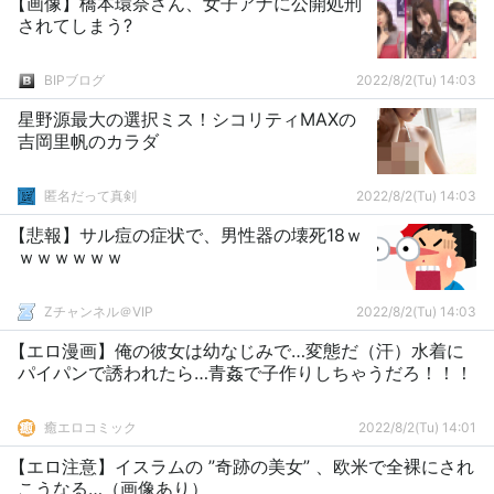
【画像】橋本環奈さん、女子アナに公開処刑
されてしまう?
BIPブログ
2022/8/2(Tu) 14:03
星野源最大の選択ミス！シコリティMAXの
吉岡里帆のカラダ
匿名だって真剣
2022/8/2(Tu) 14:03
【悲報】サル痘の症状で、男性器の壊死18ｗ
ｗｗｗｗｗｗ
Zチャンネル＠VIP
2022/8/2(Tu) 14:03
【エロ漫画】俺の彼女は幼なじみで…変態だ（汗）水着に
パイパンで誘われたら…青姦で子作りしちゃうだろ！！！
癒エロコミック
2022/8/2(Tu) 14:01
【エロ注意】イスラムの ”奇跡の美女” 、欧米で全裸にされ
こうなる…（画像あり）