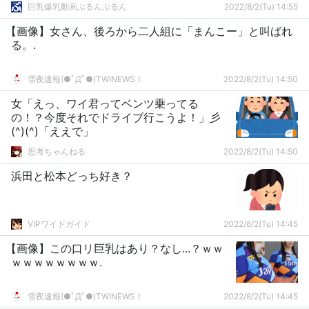
巨乳爆乳動画ぷるんぷるん
2022/8/2(Tu) 14:55
【画像】女さん、後ろから二人組に「まんこー」と叫ばれ
る。.
雪夜速報(●ﾟДﾟ●)TWINEWS！
2022/8/2(Tu) 14:50
女「えっ、ワイ君ってベンツ乗ってる
の！？今度それでドライブ行こうよ！」彡
(^)(^)「ええで」
思考ちゃんねる
2022/8/2(Tu) 14:50
浜田と松本どっち好き？
VIPワイドガイド
2022/8/2(Tu) 14:45
【画像】この口リ巨乳はあり？なし...？ｗｗ
ｗｗｗｗｗｗｗｗ.
雪夜速報(●ﾟДﾟ●)TWINEWS！
2022/8/2(Tu) 14:45