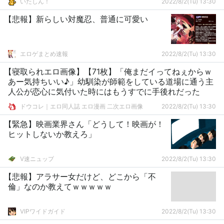
いたしん！
2022/8/2(Tu) 13:30
【悲報】新らしい対魔忍、普通に可愛い
エロゲまとめ速報
2022/8/2(Tu) 13:30
【寝取られエロ画像】【71枚】「俺まだイってねぇからｗ
あー気持ちいい♪」幼馴染が師範をしている道場に通う主
人公が恋心に気付いた時にはもうすでに手後れだった
ドウコレ｜エロ同人誌 エロ漫画 二次エロ画像
2022/8/2(Tu) 13:30
【緊急】映画業界さん「どうして！映画が！
ヒットしないか教えろ」
V速ニュップ
2022/8/2(Tu) 13:30
【悲報】アラサー女だけど、どこから「不
倫」なのか教えてｗｗｗｗｗ
VIPワイドガイド
2022/8/2(Tu) 13:30