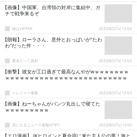
【画像】中国軍、台湾領の対岸に集結中、ガ
チで戦争来るぞ
妹はVIPPER
2022/8/2(Tu) 13:04
【朗報】ローラさん、意外とおっぱいが”たわ
わ”だった件・・・
匿名だって真剣
2022/8/2(Tu) 13:03
【衝撃】彼女が工口過ぎて最高なんやがwｗｗｗｗｗｗｗ
ｗｗｗｗｗｗｗｗｗｗｗｗｗｗｗｗｗｗｗｗｗｗｗｗｗ
トレジャー速報
2022/8/2(Tu) 13:03
【画像】ねーちゃんがパンツ丸出しで寝てた
ｗｗｗｗｗｗｗｗｗ
気になるニュース速報H(°∀°)
2022/8/2(Tu) 13:02
【エロ漫画】JKヒロインと夏合宿に来た主人公の男！海と