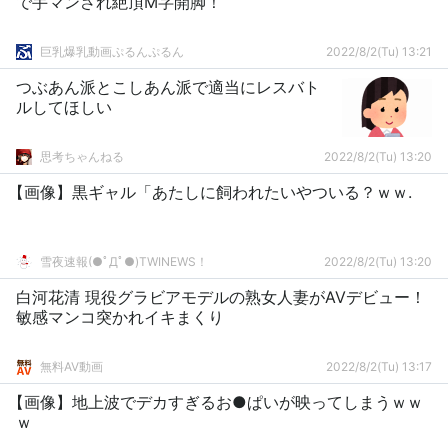
で手マンされ絶頂M字開脚！
巨乳爆乳動画ぷるんぷるん
2022/8/2(Tu) 13:21
つぶあん派とこしあん派で適当にレスバト
ルしてほしい
思考ちゃんねる
2022/8/2(Tu) 13:20
【画像】黒ギャル「あたしに飼われたいやついる？ｗｗ.
雪夜速報(●ﾟДﾟ●)TWINEWS！
2022/8/2(Tu) 13:20
白河花清 現役グラビアモデルの熟女人妻がAVデビュー！
敏感マンコ突かれイキまくり
無料AV動画
2022/8/2(Tu) 13:17
【画像】地上波でデカすぎるお●ぱいが映ってしまうｗｗ
ｗ