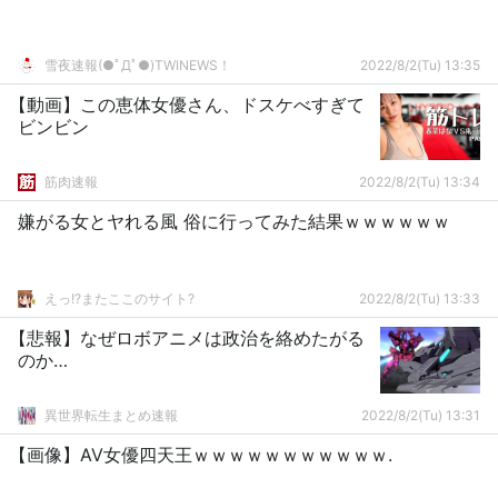
雪夜速報(●ﾟДﾟ●)TWINEWS！
2022/8/2(Tu) 13:35
【動画】この恵体女優さん、ドスケべすぎて
ビンビン
筋肉速報
2022/8/2(Tu) 13:34
嫌がる女とヤれる風 俗に行ってみた結果ｗｗｗｗｗｗ
えっ!?またここのサイト?
2022/8/2(Tu) 13:33
【悲報】なぜロボアニメは政治を絡めたがる
のか…
異世界転生まとめ速報
2022/8/2(Tu) 13:31
【画像】AV女優四天王ｗｗｗｗｗｗｗｗｗｗｗ.