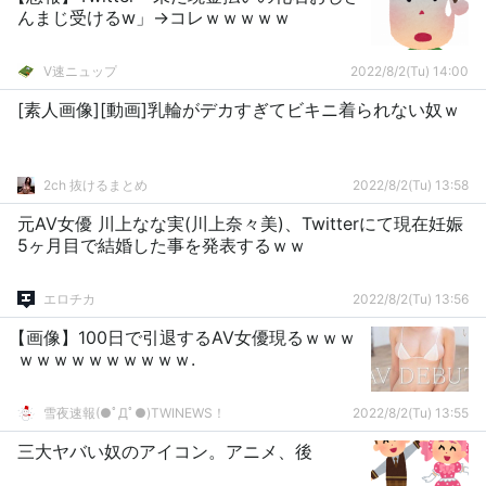
んまじ受けるw」→コレｗｗｗｗｗ
V速ニュップ
2022/8/2(Tu) 14:00
[素人画像][動画]乳輪がデカすぎてビキニ着られない奴ｗ
2ch 抜けるまとめ
2022/8/2(Tu) 13:58
元AV女優 川上なな実(川上奈々美)、Twitterにて現在妊娠
5ヶ月目で結婚した事を発表するｗｗ
エロチカ
2022/8/2(Tu) 13:56
【画像】100日で引退するAV女優現るｗｗｗ
ｗｗｗｗｗｗｗｗｗｗ.
雪夜速報(●ﾟДﾟ●)TWINEWS！
2022/8/2(Tu) 13:55
三大ヤバい奴のアイコン。アニメ、後