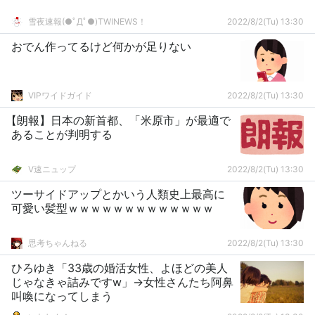
雪夜速報(●ﾟДﾟ●)TWINEWS！
2022/8/2(Tu) 13:30
おでん作ってるけど何かが足りない
VIPワイドガイド
2022/8/2(Tu) 13:30
【朗報】日本の新首都、「米原市」が最適で
あることが判明する
V速ニュップ
2022/8/2(Tu) 13:30
ツーサイドアップとかいう人類史上最高に
可愛い髪型ｗｗｗｗｗｗｗｗｗｗｗｗｗ
思考ちゃんねる
2022/8/2(Tu) 13:30
ひろゆき「33歳の婚活女性、よほどの美人
じゃなきゃ詰みですw」→女性さんたち阿鼻
叫喚になってしまう