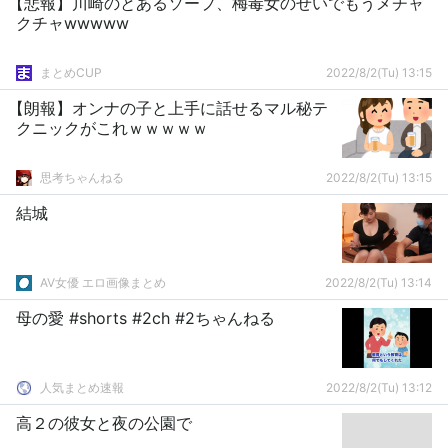
【悲報】川崎のとあるソープ、梅毒女のせいでもうメチャ
クチャwwwww
まとめCUP
2022/8/2(Tu) 13:15
【朗報】オンナの子と上手に話せるマル秘テ
クニックがこれｗｗｗｗｗ
思考ちゃんねる
2022/8/2(Tu) 13:15
結城
AV女優 エロ画像まとめ
2022/8/2(Tu) 13:14
母の愛 #shorts #2ch #2ちゃんねる
人気まとめ速報
2022/8/2(Tu) 13:12
高２の彼女と夜の公園で