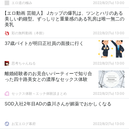
エロ道の極み
2022/8/2(Tu) 13:00
【エロ動画 芸能人】 Jカップの爆乳は、ツンとハリのある
美しい釣鐘型。ずっしりと重量感のある乳房は唯一無二の
美乳
彩の無料動画（本館）
2022/8/2(Tu) 13:00
37歳バイトが明日正社員の面接に行く
思考ちゃんねる
2022/8/2(Tu) 13:00
離婚経験者のお見合いパーティーで知り合
った四十路美女との濃厚なセックス体験
セックス体験～エッチ体験談まとめ
2022/8/2(Tu) 13:00
SOD入社2年目ADの森川さんが媚薬でおかしくなる
お宝エログ幕府
2022/8/2(Tu) 13:00