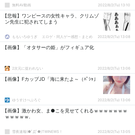
無料AV動画
2022/8/2(Tu) 13:10
【悲報】ワンピースの女性キャラ、クリムゾ
ン先生に犯されてしまう
ももいろゆうぎ エロゲ・同人ゲー感想 - まとめ
2022/8/2(Tu) 13:08
【画像】「オタサーの姫」がフィギュア化
2次元に捉われない
2022/8/2(Tu) 13:06
【画像】FカップJD「海に来たよ～（ﾊﾟｼｬ」
ゆうすけべぶろぐ
2022/8/2(Tu) 13:06
【画像】激かわ女、ま●こを見せてくれるｗｗｗｗｗｗｗ
ｗｗｗｗｗ.
雪夜速報(●ﾟДﾟ●)TWINEWS！
2022/8/2(Tu) 13:05