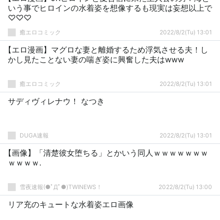
いう事でヒロインの水着姿を想像するも現実は妄想以上で
♡♡♡
癒エロコミック
2022/8/2(Tu) 13:01
【エロ漫画】マグロな妻と離婚するため浮気させる夫！し
かし見たことない妻の喘ぎ姿に興奮した夫はwww
癒エロコミック
2022/8/2(Tu) 13:01
サディヴィレナウ！ なつき
DUGA速報
2022/8/2(Tu) 13:01
【画像】「清楚彼女堕ちる」とかいう同人ｗｗｗｗｗｗｗ
ｗｗｗｗ.
雪夜速報(●ﾟДﾟ●)TWINEWS！
2022/8/2(Tu) 13:00
リア充のキュートな水着姿エロ画像