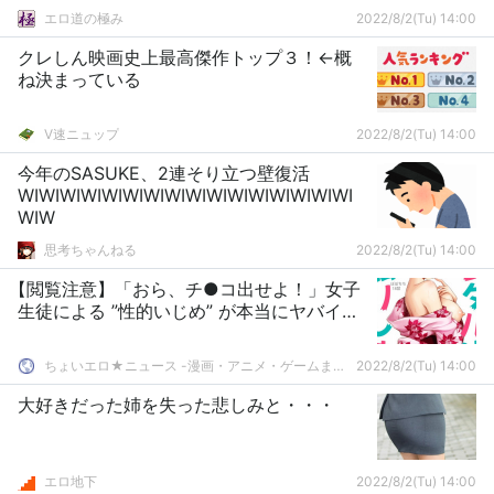
エロ道の極み
2022/8/2(Tu) 14:00
クレしん映画史上最高傑作トップ３！←概
ね決まっている
V速ニュップ
2022/8/2(Tu) 14:00
今年のSASUKE、2連そり立つ壁復活
WIWIWIWIWIWIWIWIWIWIWIWIWIWIWIWI
WIW
思考ちゃんねる
2022/8/2(Tu) 14:00
【閲覧注意】「おら、チ●コ出せよ！」女子
生徒による ”性的いじめ” が本当にヤバイ…
ちょいエロ★ニュース -漫画・アニメ・ゲームまとめ-
2022/8/2(Tu) 14:00
大好きだった姉を失った悲しみと・・・
エロ地下
2022/8/2(Tu) 14:00