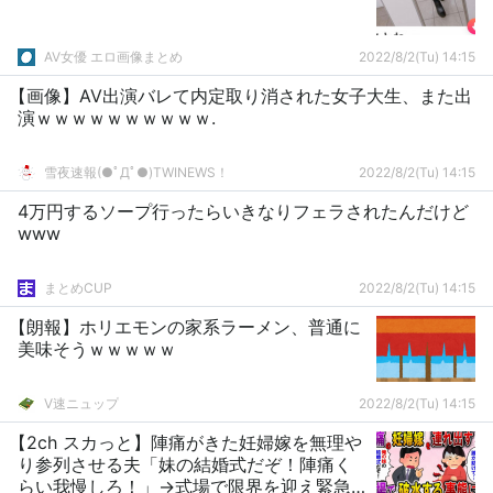
AV女優 エロ画像まとめ
2022/8/2(Tu) 14:15
【画像】AV出演バレて内定取り消された女子大生、また出
演ｗｗｗｗｗｗｗｗｗｗ.
雪夜速報(●ﾟДﾟ●)TWINEWS！
2022/8/2(Tu) 14:15
4万円するソープ行ったらいきなりフェラされたんだけど
www
まとめCUP
2022/8/2(Tu) 14:15
【朗報】ホリエモンの家系ラーメン、普通に
美味そうｗｗｗｗｗ
V速ニュップ
2022/8/2(Tu) 14:15
【2ch スカっと】陣痛がきた妊婦嫁を無理や
り参列させる夫「妹の結婚式だぞ！陣痛く
らい我慢しろ！」→式場で限界を迎え緊急