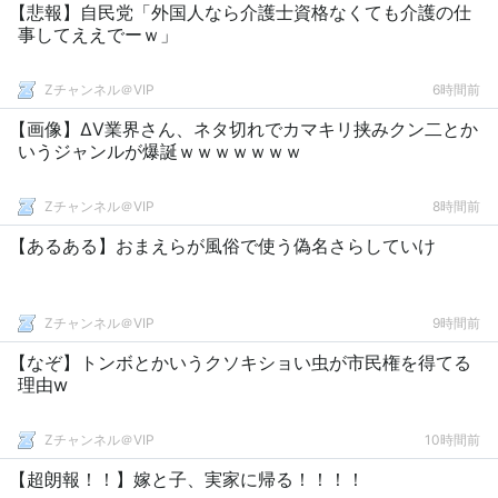
【悲報】自民党「外国人なら介護士資格なくても介護の仕
事してええでーｗ」
Zチャンネル＠VIP
6時間前
【画像】ΔV業界さん、ネタ切れでカマキリ挟みクン二とか
いうジャンルが爆誕ｗｗｗｗｗｗｗ
Zチャンネル＠VIP
8時間前
【あるある】おまえらが風俗で使う偽名さらしていけ
Zチャンネル＠VIP
9時間前
【なぞ】トンボとかいうクソキショい虫が市民権を得てる
理由w
Zチャンネル＠VIP
10時間前
【超朗報！！】嫁と子、実家に帰る！！！！