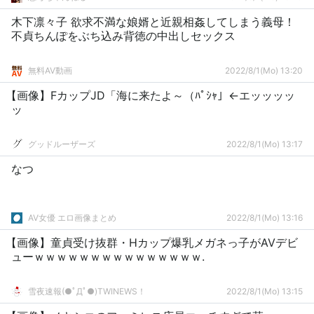
木下凛々子 欲求不満な娘婿と近親相姦してしまう義母！
不貞ちんぽをぶち込み背徳の中出しセックス
無料AV動画
2022/8/1(Mo) 13:20
【画像】FカップJD「海に来たよ～（ﾊﾟｼｬ」←エッッッッ
ッ
グッドルーザーズ
2022/8/1(Mo) 13:17
なつ
AV女優 エロ画像まとめ
2022/8/1(Mo) 13:16
【画像】童貞受け抜群・Hカップ爆乳メガネっ子がAVデビ
ューｗｗｗｗｗｗｗｗｗｗｗｗｗｗｗ.
雪夜速報(●ﾟДﾟ●)TWINEWS！
2022/8/1(Mo) 13:15