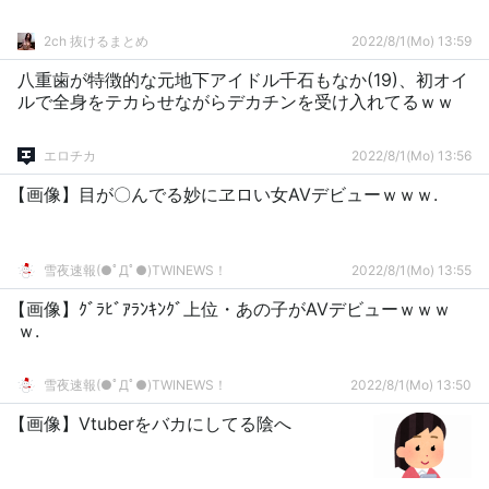
2ch 抜けるまとめ
2022/8/1(Mo) 13:59
八重歯が特徴的な元地下アイドル千石もなか(19)、初オイ
ルで全身をテカらせながらデカチンを受け入れてるｗｗ
エロチカ
2022/8/1(Mo) 13:56
【画像】目が〇んでる妙にヱロい女AVデビューｗｗｗ.
雪夜速報(●ﾟДﾟ●)TWINEWS！
2022/8/1(Mo) 13:55
【画像】ｸﾞﾗﾋﾞｱﾗﾝｷﾝｸﾞ上位・あの子がAVデビューｗｗｗ
ｗ.
雪夜速報(●ﾟДﾟ●)TWINEWS！
2022/8/1(Mo) 13:50
【画像】Vtuberをバカにしてる陰へ