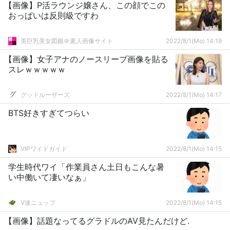
【画像】P活ラウンジ嬢さん、この顔でこの
おっぱいは反則級ですわ
美巨乳美女図鑑＠素人画像サイト
2022/8/1(Mo) 14:19
【画像】女子アナのノースリーブ画像を貼る
スレｗｗｗｗｗ
グッドルーザーズ
2022/8/1(Mo) 14:17
BTS好きすぎてつらい
VIPワイドガイド
2022/8/1(Mo) 14:15
学生時代ワイ「作業員さん土日もこんな暑
い中働いて凄いなぁ」
V速ニュップ
2022/8/1(Mo) 14:15
【画像】話題なってるグラドルのAV見たんだけど.