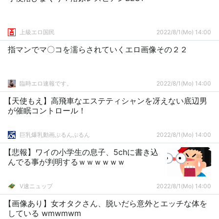
上級エロ国民
2022/8/1(Mo) 14:00
指マンでマ〇コを濡らされていくエロ画像その２２
臨時エロ速報です。
2022/8/1(Mo) 14:00
【天使もえ】高飛車なエステティシャンを冴えない底辺男
が催眠コントロール！
巨乳爆乳動画ぷるんぷるん
2022/8/1(Mo) 14:00
【悲報】ワイの小学生の息子、5chに書き込
んでる事が判明するｗｗｗｗｗｗ
V速ニュップ
2022/8/1(Mo) 14:00
【画像あり】女オタクさん、脱いだら意外とエッチな体を
している wmwmwm