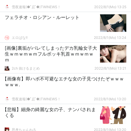
雪夜速報(●ﾟДﾟ●)TWINEWS！
2022/8/1(Mo) 13:25
フェラチオ・ロシアン・ルーレット
エロばな!!
2022/8/1(Mo) 13:24
[画像]裏垢がバレてしまったデカ乳輪女子大
生ｗｍｗｍｗｍフルボッキ乳首ｗｍｗｍｗ
ｍ
2ch 抜けるまとめ
2022/8/1(Mo) 13:21
【画像有】即ハボ不可避なエチな女の子見つけたぞｗｗｗ
ｗｗｗ.
雪夜速報(●ﾟДﾟ●)TWINEWS！
2022/8/1(Mo) 13:20
【悲報】細身の綺麗な女の子、ナンパされま
くる
思考ちゃんねる
2022/8/1(Mo) 13:20