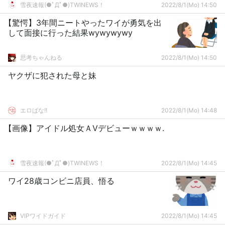
雪夜速報(●ﾟДﾟ●)TWINEWS！
2022/8/1(Mo) 14:50
【驚愕】3年間ニートやったワイが勇気を出
して面接に行った結果wywywywy
思考ちゃんねる
2022/8/1(Mo) 14:50
ヤクザに犯された母と妹
エロばな!!
2022/8/1(Mo) 14:48
【画像】アイドル処女ＡVデビューｗｗｗｗ.
雪夜速報(●ﾟДﾟ●)TWINEWS！
2022/8/1(Mo) 14:45
ワイ28歳コンビニ店員、悟る
VIPワイドガイド
2022/8/1(Mo) 14:45