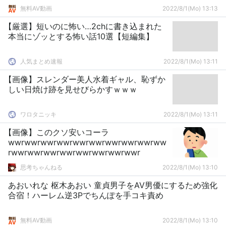
無料AV動画
2022/8/1(Mo) 13:13
【厳選】短いのに怖い…2chに書き込まれた
本当にゾッとする怖い話10選【短編集】
人気まとめ速報
2022/8/1(Mo) 13:11
【画像】スレンダー美人水着ギャル、恥ずか
しい日焼け跡を見せびらかすｗｗｗ
ワロタニッキ
2022/8/1(Mo) 13:11
【画像】このクソ安いコーラ
wwrwwrwwrwwrwwrwwrwwrwwrwwrww
rwwrwwrwwrwwrwwrwwrwwrwwr
思考ちゃんねる
2022/8/1(Mo) 13:10
あおいれな 枢木あおい 童貞男子をAV男優にするため強化
合宿！ハーレム逆3Pでちんぽを手コキ責め
無料AV動画
2022/8/1(Mo) 13:10