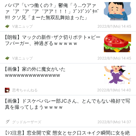
ババア「いつ働くの？」鬱俺「う…ウアァ
ァ゛ア゛ア゛ア゛アア！！！」ﾌﾞﾝﾌﾞﾝｼﾞﾀﾊﾞ
ﾀ‼ クソ兄「まーた無双乱舞始まった」
V速ニュップ
2022/8/1(Mo) 14:45
【朗報】マックの新作･ザク切りポテト×ビー
フバーガー、神過ぎるｗｗｗｗｗ
V速ニュップ
2022/8/1(Mo) 14:45
【画像】家の外に魔女がいた
wwwwwwwwwwwwww
思考ちゃんねる
2022/8/1(Mo) 14:40
【画像】ドスケベバレー部JCさん、とんでもない格好で写
真を撮ってしまうｗｗｗｗ
グッドルーザーズ
2022/8/1(Mo) 14:37
【ｼｺ注意】窓全開で変 態女とセク口ス→イク瞬間に女を絶