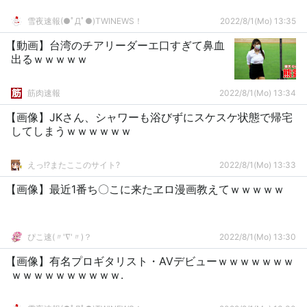
雪夜速報(●ﾟДﾟ●)TWINEWS！
2022/8/1(Mo) 13:35
【動画】台湾のチアリーダーエ口すぎて鼻血
出るｗｗｗｗｗ
筋肉速報
2022/8/1(Mo) 13:34
【画像】JKさん、シャワーも浴びずにスケスケ状態で帰宅
してしまうｗｗｗｗｗｗ
えっ!?またここのサイト?
2022/8/1(Mo) 13:33
【画像】最近1番ち〇こに来たヱロ漫画教えてｗｗｗｗｗ
ぴこ速(〃'∇'〃)？
2022/8/1(Mo) 13:30
【画像】有名プロギタリスト・AVデビューｗｗｗｗｗｗｗ
ｗｗｗｗｗｗｗｗｗｗ.