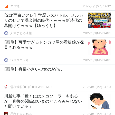
エロ地下
2022/8/1(Mo) 14:12
【2ch面白いスレ】学歴レスバトル、メルカ
リのせいで課金制の時代へｗｗｗ新時代の
幕開けやｗｗｗ【ゆっくり】
人気まとめ速報
2022/8/1(Mo) 14:11
【画像】可愛すぎるトンカツ屋の看板娘が発
見されるｗｗｗ
ワロタニッキ
2022/8/1(Mo) 14:11
【画像】身長小さい少女のAVｗ.
雪夜速報(●ﾟДﾟ●)TWINEWS！
2022/8/1(Mo) 14:10
川勝知事「近くにはメガソーラーもある
が、直接の関係はいまのところみられない
と聞いている」
思考ちゃんねる
2022/8/1(Mo) 14:10