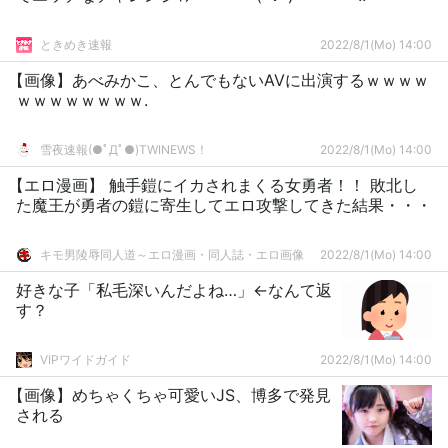
ときめき速報
2022/8/1(Mo) 14:00
【画像】あべみかこ、とんでもないAVに出演するｗｗｗｗ
ｗｗｗｗｗｗｗｗ.
雪夜速報(●ﾟДﾟ●)TWINEWS！
2022/8/1(Mo) 14:00
【エロ漫画】 触手鎧にイカされまくる女勇者！！ 敗北し
た魔王が勇者の鎧に寄生してエロ攻撃してきた結果・・・
キモ男陵辱同人道～エロ漫画・同人誌・エロ画像
2022/8/1(Mo) 14:00
好きな子「私毛深いんだよね…」←なんて返
す？
VIPワイドガイド
2022/8/1(Mo) 14:00
【画像】めちゃくちゃ可愛いJS、博多で発見
される