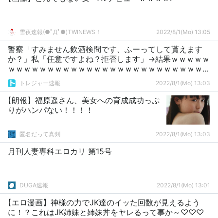
雪夜速報(●ﾟДﾟ●)TWINEWS！
2022/8/1(Mo) 13:05
警察「すみません飲酒検問です、ふーってして貰えます
か？」私「任意ですよね？拒否します」→結果ｗｗｗｗｗ
ｗｗｗｗｗｗｗｗｗｗｗｗｗｗｗｗｗｗｗｗｗｗｗｗｗｗ
ｗ
トレジャー速報
2022/8/1(Mo) 13:03
【朗報】福原遥さん、美女への育成成功っぷ
りがハンパない！！！！
匿名だって真剣
2022/8/1(Mo) 13:03
月刊人妻専科エロカリ 第15号
DUGA速報
2022/8/1(Mo) 13:01
【エロ漫画】神様の力でJK達のイッた回数が見えるよう
に！？これはJK姉妹と姉妹丼をヤレるって事か～♡♡♡