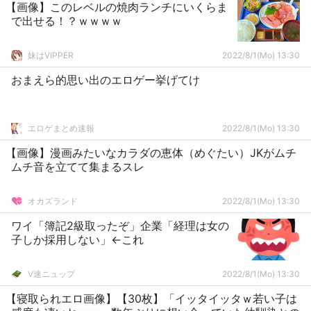
【画像】このレベルの焼肉ランチにいくらま
で出せる！？ｗｗｗｗ
妹はVIPPER
2022/8/1(Mo) 13:30
おまえら的思い出のエロゲー挙げてけ
エロゲまとめ速報
2022/8/1(Mo) 13:30
【画像】漫画みたいなカラダの恵体（めぐたい）JKがムチ
ムチ音を立てて集まるスレ
オカズランド
2022/8/1(Mo) 13:30
ワイ「簿記2級取ったぞ」企業「経理は女の
子しか採用しない」←これ
V速ニュップ
2022/8/1(Mo) 13:30
【寝取られエロ画像】【30枚】「イッタイッタｗ若い子は