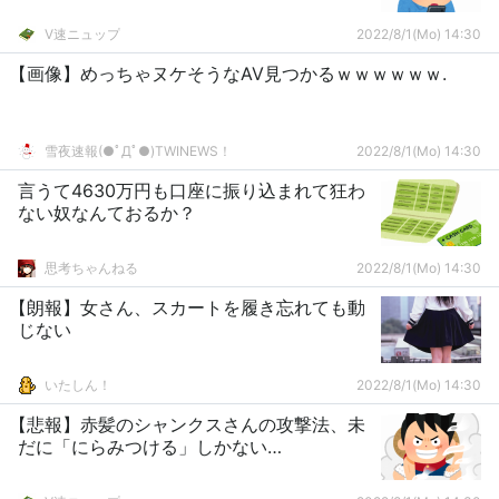
V速ニュップ
2022/8/1(Mo) 14:30
【画像】めっちゃヌケそうなAV見つかるｗｗｗｗｗｗ.
雪夜速報(●ﾟДﾟ●)TWINEWS！
2022/8/1(Mo) 14:30
言うて4630万円も口座に振り込まれて狂わ
ない奴なんておるか？
思考ちゃんねる
2022/8/1(Mo) 14:30
【朗報】女さん、スカートを履き忘れても動
じない
いたしん！
2022/8/1(Mo) 14:30
【悲報】赤髪のシャンクスさんの攻撃法、未
だに「にらみつける」しかない…