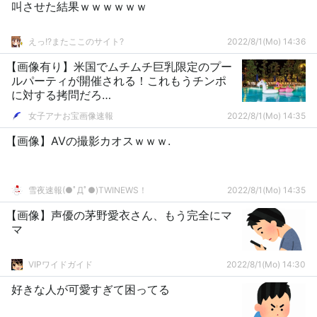
叫させた結果ｗｗｗｗｗｗ
えっ!?またここのサイト?
2022/8/1(Mo) 14:36
【画像有り】米国でムチムチ巨乳限定のプー
ルパーティが開催される！これもうチンポ
に対する拷問だろ…
女子アナお宝画像速報
2022/8/1(Mo) 14:35
【画像】AVの撮影カオスｗｗｗ.
雪夜速報(●ﾟДﾟ●)TWINEWS！
2022/8/1(Mo) 14:35
【画像】声優の茅野愛衣さん、もう完全にマ
マ
VIPワイドガイド
2022/8/1(Mo) 14:30
好きな人が可愛すぎて困ってる