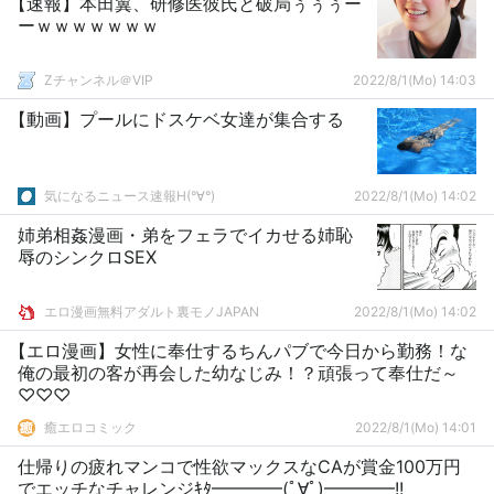
【速報】本田翼、研修医彼氏と破局ぅぅぅー
ーｗｗｗｗｗｗｗ
Zチャンネル＠VIP
2022/8/1(Mo) 14:03
【動画】プールにドスケベ女達が集合する
気になるニュース速報H(°∀°)
2022/8/1(Mo) 14:02
姉弟相姦漫画・弟をフェラでイカせる姉恥
辱のシンクロSEX
エロ漫画無料アダルト裏モノJAPAN
2022/8/1(Mo) 14:02
【エロ漫画】女性に奉仕するちんパブで今日から勤務！な
俺の最初の客が再会した幼なじみ！？頑張って奉仕だ～
♡♡♡
癒エロコミック
2022/8/1(Mo) 14:01
仕帰りの疲れマンコで性欲マックスなCAが賞金100万円
でエッチなチャレンジｷﾀ━━━━(ﾟ∀ﾟ)━━━━!!