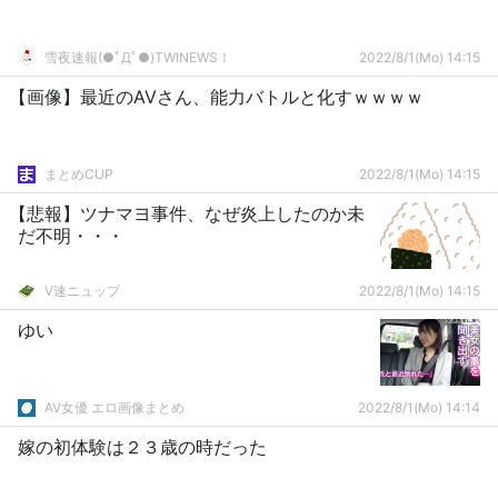
雪夜速報(●ﾟДﾟ●)TWINEWS！
2022/8/1(Mo) 14:15
【画像】最近のAVさん、能力バトルと化すｗｗｗｗ
まとめCUP
2022/8/1(Mo) 14:15
【悲報】ツナマヨ事件、なぜ炎上したのか未
だ不明・・・
V速ニュップ
2022/8/1(Mo) 14:15
ゆい
AV女優 エロ画像まとめ
2022/8/1(Mo) 14:14
嫁の初体験は２３歳の時だった