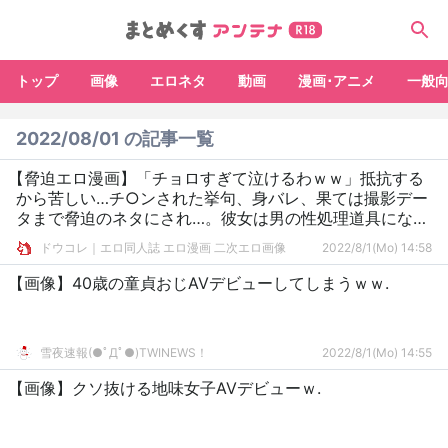
トップ
画像
エロネタ
動画
漫画･アニメ
一般
2022/08/01 の記事一覧
【脅迫エロ漫画】「チョロすぎて泣けるわｗｗ」抵抗する
から苦しい…チ○ンされた挙句、身バレ、果ては撮影デー
タまで脅迫のネタにされ…。彼女は男の性処理道具になっ
てしまい…。
ドウコレ｜エロ同人誌 エロ漫画 二次エロ画像
2022/8/1(Mo) 14:58
【画像】40歳の童貞おじAVデビューしてしまうｗｗ.
雪夜速報(●ﾟДﾟ●)TWINEWS！
2022/8/1(Mo) 14:55
【画像】クソ抜ける地味女子AVデビューｗ.