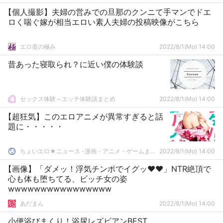
【個人撮影】夫婦の営みでの旦那のクンニて手マンでドエ
ロく喘ぐ嫁が相当エロい素人夫婦の投稿映像がこちら
エロ道の極み
2022/8/1(Mo) 14:00
昔あった寝取られ？に近い僕の体験談
セックス体験～エッチ体験談まとめ
2022/8/1(Mo) 14:00
【超狂気】このエロアニメが異常すぎると話
題に・・・・・
ちょいエロ★ニュース -漫画・アニメ・ゲームまとめ-
2022/8/1(Mo) 14:00
【画像】「ダメッ！浮気チンポでイグッ❤︎❤︎」NTR絶頂で
心も体も堕ちてる、ビッチ女の姿
wwwwwwwwwwwwwwww
あだまん
2022/8/1(Mo) 14:00
小便浴びまくり！浴尿レズビアンBEST