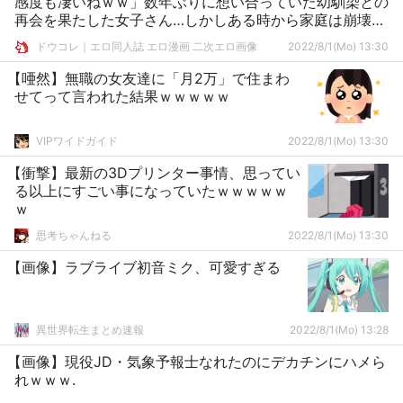
感度も凄いねｗｗ」数年ぶりに想い合っていた幼馴染との
再会を果たした女子さん…しかしある時から家庭は崩壊し
父の慰み者となった
ドウコレ｜エロ同人誌 エロ漫画 二次エロ画像
2022/8/1(Mo) 13:30
【唖然】無職の女友達に「月2万」で住まわ
せてって言われた結果ｗｗｗｗｗ
VIPワイドガイド
2022/8/1(Mo) 13:30
【衝撃】最新の3Dプリンター事情、思ってい
る以上にすごい事になっていたｗｗｗｗｗ
ｗ
思考ちゃんねる
2022/8/1(Mo) 13:30
【画像】ラブライブ初音ミク、可愛すぎる
異世界転生まとめ速報
2022/8/1(Mo) 13:28
【画像】現役JD・気象予報士なれたのにデカチンにハメら
れｗｗｗ.