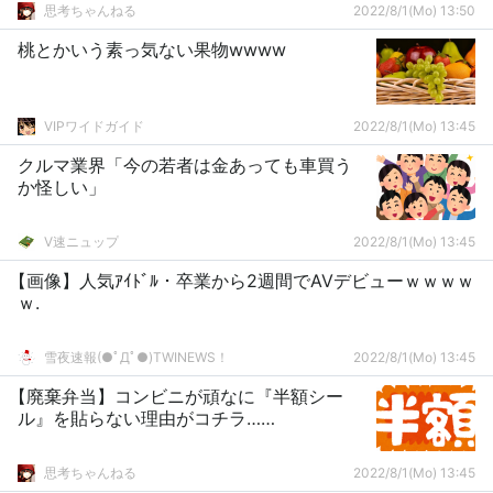
思考ちゃんねる
2022/8/1(Mo) 13:50
桃とかいう素っ気ない果物wwww
VIPワイドガイド
2022/8/1(Mo) 13:45
クルマ業界「今の若者は金あっても車買う
か怪しい」
V速ニュップ
2022/8/1(Mo) 13:45
【画像】人気ｱｲﾄﾞﾙ・卒業から2週間でAVデビューｗｗｗｗ
ｗ.
雪夜速報(●ﾟДﾟ●)TWINEWS！
2022/8/1(Mo) 13:45
【廃棄弁当】コンビニが頑なに『半額シー
ル』を貼らない理由がコチラ……
思考ちゃんねる
2022/8/1(Mo) 13:45