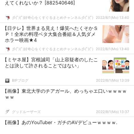
えてくれないか？ [882540646]
彡(ﾟ)(ﾟ)好奇心をくすぐるまとめチャンネル彡(ﾟ)(ﾟ)
2022/8/1(Mo) 13:40
【日テレ】世界まる見え！爆笑へたくそかＳ
Ｐ！全米の料理ベタ大集合番組＆人気ダメ
ホラー映画★4
彡(ﾟ)(ﾟ)好奇心をくすぐるまとめチャンネル彡(ﾟ)(ﾟ)
2022/8/1(Mo) 13:40
【ミヤネ屋】宮根誠司「山上容疑者のしたこ
とは決して許されることではない」
BIPブログ
2022/8/1(Mo) 13:39
【画像】東北大学のチアガール、めっちゃエ口いｗｗｗｗ
ｗｗ
グッドルーザーズ
2022/8/1(Mo) 13:37
【画像】あのYouTuber・ガチのAVデビューｗｗｗｗ.