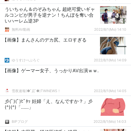
ういちゃん＆のぞみちゃん 超絶可愛いギャ
ルコンビが男子を逆ナン！ちんぽを奪い合
いハーレム逆3P
無料AV動画
2022/8/1(Mo) 14:10
【画像】まんさんのデカ尻、エロすぎる
ゆうすけべぶろぐ
2022/8/1(Mo) 14:09
【画像】ゲーマー女子、うっかりAV出演ｗｗ.
雪夜速報(●ﾟДﾟ●)TWINEWS！
2022/8/1(Mo) 14:05
彡(ﾟ)(ﾟ)ﾋﾟﾀｯ 妊婦「え、なんですか？」彡
(^)(^)「……」
BIPブログ
2022/8/1(Mo) 14:03