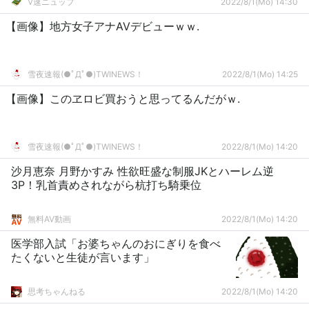
V速ニュップ
2022/8/1(Mo) 14:30
【画像】地方女子アナAVデビューｗｗ.
雪夜速報(●ﾟДﾟ●)TWINEWS！
2022/8/1(Mo) 14:25
【画像】このヱロビ買おうと思ってるんだがｗ.
雪夜速報(●ﾟДﾟ●)TWINEWS！
2022/8/1(Mo) 14:20
沙月恵奈 月野かすみ 性欲旺盛な制服JKとハーレム逆
3P！乳首責めされながら杭打ち騎乗位
無料AV動画
2022/8/1(Mo) 14:20
医学部入試「お婆ちゃんのおにぎりを食べ
たくないと生徒が言います」
思考ちゃんねる
2022/8/1(Mo) 14:20