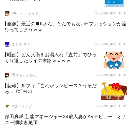
VIPワイドガイド
2022/8/1(Mo) 13:15
【画像】最近の●Kさん、とんでもないHファッションが流
行ってしまうｗｗ
まとめCUP
2022/8/1(Mo) 13:15
【唖然】どん兵衛をお湯入れ『直前』でひっ
くり返したワイの末路ｗｗｗｗ
思考ちゃんねる
2022/8/1(Mo) 13:15
【悲報】ルフィ「これがワンピース？うそだ
ろ…（ｶﾞｯｸｼ」
V速ニュップ
2022/8/1(Mo) 13:15
保田真咲 芸能マネージャー34歳人妻がAVデビュー！オナ
ニー潮吹き絶頂