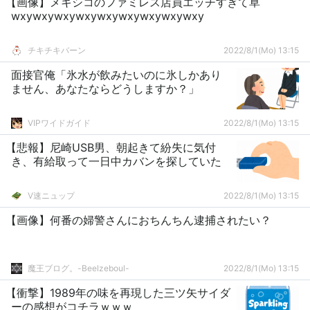
【画像】メキシコのファミレス店員エッチすぎて草
wxywxywxywxywxywxywxywxywxy
チキチキバーン
2022/8/1(Mo) 13:15
面接官俺「氷水が飲みたいのに氷しかあり
ません、あなたならどうしますか？」
VIPワイドガイド
2022/8/1(Mo) 13:15
【悲報】尼崎USB男、朝起きて紛失に気付
き、有給取って一日中カバンを探していた
V速ニュップ
2022/8/1(Mo) 13:15
【画像】何番の婦警さんにおちんちん逮捕されたい？
魔王ブログ。-Beelzeboul-
2022/8/1(Mo) 13:15
【衝撃】1989年の味を再現した三ツ矢サイダ
ーの感想がコチラｗｗｗ