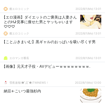
癒エロコミック
2022/8/1(Mo) 13:01
【エロ漫画】ダイエットのご褒美は人妻さん
とのH♪見事に痩せた男とヤッちゃいます
♡♡♡
癒エロコミック
2022/8/1(Mo) 13:01
【ことぶきまいむ】黒ギャルのおっぱいを吸い尽くす男
エロマンガ番長
2022/8/1(Mo) 13:01
【画像】元天才子役・AVデビューｗｗｗｗｗｗｗｗ.
雪夜速報(●ﾟДﾟ●)TWINEWS！
2022/8/1(Mo) 13:00
納豆←こいつ最強杉内