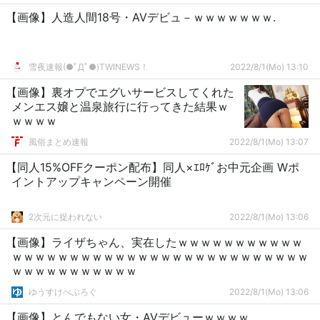
【画像】人造人間18号・AVデビュ－ｗｗｗｗｗｗｗ.
雪夜速報(●ﾟДﾟ●)TWINEWS！
2022/8/1(Mo) 13:10
【画像】裏オプでエグいサービスしてくれた
メンエス嬢と温泉旅行に行ってきた結果ｗ
ｗｗｗｗ
風俗まとめ速報
2022/8/1(Mo) 13:07
【同人15%OFFクーポン配布】同人×ｴﾛｹﾞお中元企画 Wポ
イントアップキャンペーン開催
2次元に捉われない
2022/8/1(Mo) 13:06
【画像】ライザちゃん、実在したｗｗｗｗｗｗｗｗｗｗｗ
ｗｗｗｗｗｗｗｗｗｗｗｗｗｗｗｗｗｗｗｗｗｗｗｗｗｗ
ｗｗｗｗｗｗｗｗｗｗｗ
ゆうすけべぶろぐ
2022/8/1(Mo) 13:06
【画像】とんでもない女・AVデビューｗｗｗｗ.