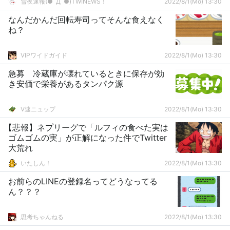
雪夜速報(●ﾟДﾟ●)TWINEWS！
2022/8/1(Mo) 13:30
なんだかんだ回転寿司ってそんな食えなく
ね？
VIPワイドガイド
2022/8/1(Mo) 13:30
急募 冷蔵庫が壊れているときに保存が効
き安価で栄養があるタンパク源
V速ニュップ
2022/8/1(Mo) 13:30
【悲報】ネプリーグで「ルフィの食べた実は
ゴムゴムの実」が正解になった件でTwitter
大荒れ
いたしん！
2022/8/1(Mo) 13:30
お前らのLINEの登録名ってどうなってる
ん？？？
思考ちゃんねる
2022/8/1(Mo) 13:30