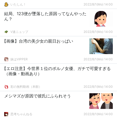
いたしん！
2022/8/1(Mo) 14:00
結局、123便が墜落した原因ってなんやった
ん？
V速ニュップ
2022/8/1(Mo) 14:00
【画像】台湾の美少女の親日おっぱい
妹はVIPPER
2022/8/1(Mo) 14:00
【エロ注意】今世界１位のポルノ女優、ガチで可愛すぎる
（画像・動画あり）
彩の無料動画（本館）
2022/8/1(Mo) 14:00
メシマズが原因で彼氏にふられそう
思考ちゃんねる
2022/8/1(Mo) 14:00