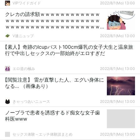
VIPワイドガイド
2022/8/1(Mo) 13:00
クレカの請求額ｗｗｗｗｗｗｗｗｗｗｗｗ
ｗｗｗｗｗｗｗｗｗｗｗｗｗｗｗｗｗｗｗ
ｗｗｗｗｗｗｗｗｗｗｗｗｗｗｗｗｗｗｗ
ｗｗｗｗｗ
V速ニュップ
2022/8/1(Mo) 13:00
【素人】奇跡のIcupバスト100cm爆乳の女子大生と温泉旅
行で中出しセックスの一部始終がエロすぎだ
エロ道の極み
2022/8/1(Mo) 13:00
【閲覧注意】 雷が直撃した人、エグい身体に
なる… （画像あり）
きゃっつあいニュース
2022/8/1(Mo) 13:00
ノーブラで患者を誘惑するド痴女な女子歯
科医www
セックス体験～エッチ体験談まとめ
2022/8/1(Mo) 13:00