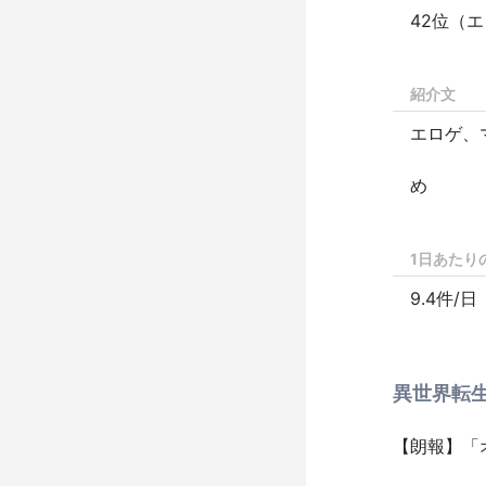
42位（
紹介文
エロゲ、
二
1日あたり
9.4件/日
異世界転生
【朗報】「