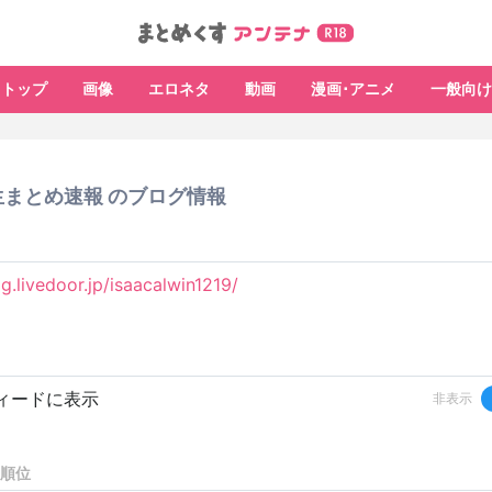
トップ
画像
エロネタ
動画
漫画･アニメ
一般向け
まとめ速報 のブログ情報
og.livedoor.jp/isaacalwin1219/
ィードに表示
非表示
順位