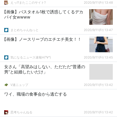
えっ!?またここのサイト?
2020/9/11(Fr) 13:48
【画像】バスタオル1枚で誘惑してくるデカ
パイ女wwww
まとめちゃんねっと
2020/9/11(Fr) 13:47
【画像】ノースリーブのエチエチ美女！！
気になるニュース速報H(°∀°)
2020/9/11(Fr) 13:45
女さん「高望みはしない、ただただ“普通の
男”と結婚したいだけ」
V速ニュップ
2020/9/11(Fr) 13:42
ワイ、職場の食事会から逃亡する
思考ちゃんねる
2020/9/11(Fr) 13:42