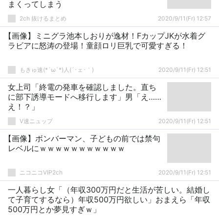
まくってしまう
2ch 抜けるまとめ
2020/9/11(Fr) 12:57
【画像】ミニグラ池本しおりが逸材！FカップJKが水着グ
ラビアに怒涛の登場！童顔ロリ巨乳で可愛すぎる！
もきゅ速(*´ω`*)人(´･ェ･｀)
2020/9/11(Fr) 12:51
女上司「終電の発車を確認しました。直ち
に部下誘導モードへ移行します」男「え……
え！？」
V速ニュップ
2020/9/11(Fr) 12:51
【画像】ボンバーマン、子どもの前では禁句
レベルにｗｗｗｗｗｗｗｗｗｗｗ
ニコニコVIP2ch
2020/9/11(Fr) 12:51
一人暮らし女「（年収300万円だと生活が苦しい。結婚し
て子育てするなら）年収500万円欲しい」おまえら「年収
500万円とか夢見すぎｗ」