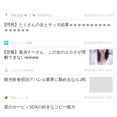
雪夜速報(●ﾟДﾟ●)TWINEWS！
2020/9/11(Fr) 13:35
【愕然】たくさんの女とヤッタ結果ｗｗｗｗｗｗｗｗｗｗ
ｗｗｗｗｗｗ
トレジャー速報
2020/9/11(Fr) 13:33
【悲報】童貞チーさん、この女のエロさが理
解できないwwww
ニコニコVIP2ch
2020/9/11(Fr) 13:31
観光飲食宿泊アパレル業界に勤めるなんJ民
V速ニュップ
2020/9/11(Fr) 13:31
星のカービィSDXの好きなコピー能力