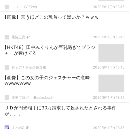
ニコニコVIP2ch
2020/9/11(Fr) 13:15
【画像】言うほどこの乳首って黒いか？ｗｗｗ
電脳王女QZ
2020/9/11(Fr) 13:15
【HKT48】田中みくりんが巨乳過ぎてブラジ
ャーが透けてる
女子アナお宝画像速報
2020/9/11(Fr) 13:15
【画像】この女の子のジェスチャーの意味
wwwwwww
魔王ブログ。-Beelzeboul-
2020/9/11(Fr) 13:15
ＪＤが円光相手に30万請求して殺されたとされる事件
が。。。
まとめCUP
2020/9/11(Fr) 13:15