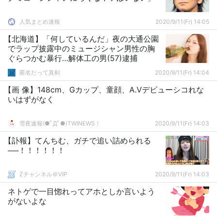
人気まとめ速報
2020/9/11(Fr) 14:05
【北海道】「何しているんだ」夜の大通公園
でラップ披露中のミュージシャン男性の胸
ぐらつかむ暴行…解体工の男(57)逮捕
匿名だって真剣
2020/9/11(Fr) 14:04
【画 像】148cm、Gカップ、童顔、A.Vデビューシコれな
いはずがなく
雪夜速報(●ﾟДﾟ●)TWINEWS！
2020/9/11(Fr) 14:03
【訃報】てんちむ、ガチで追い詰められる
──！！！！！！
Zチャンネル＠VIP
2020/9/11(Fr) 14:03
ネトゲで一目惚れってアホとしか言いよう
がないよな