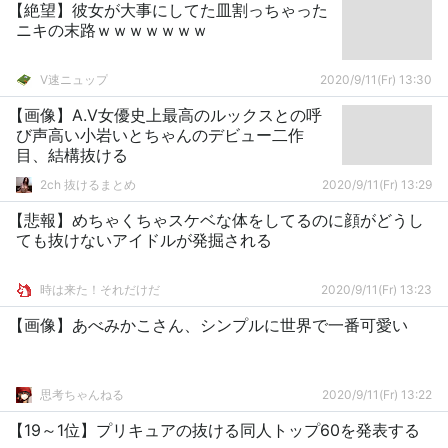
【絶望】彼女が大事にしてた皿割っちゃった
ニキの末路ｗｗｗｗｗｗｗ
V速ニュップ
2020/9/11(Fr) 13:30
【画像】A.V女優史上最高のルックスとの呼
び声高い小岩いとちゃんのデビュー二作
目、結構抜ける
2ch 抜けるまとめ
2020/9/11(Fr) 13:29
【悲報】めちゃくちゃスケベな体をしてるのに顔がどうし
ても抜けないアイドルが発掘される
時は来た！それだけだ
2020/9/11(Fr) 13:23
【画像】あべみかこさん、シンプルに世界で一番可愛い
思考ちゃんねる
2020/9/11(Fr) 13:22
【19～1位】プリキュアの抜ける同人トップ60を発表する