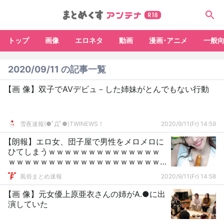
トップ
画像
エロネタ
動画
漫画･アニメ
一般
2020/09/11 の記事一覧
【画 像】双子でAVデビュ－した姉妹がとんでもない行動
雪夜速報(●ﾟДﾟ●)TWINEWS！
2020/9/11(Fr) 14:59
【朗報】エロ女、団子屋で男性をメロメロに
ひてしまうｗｗｗｗｗｗｗｗｗｗｗｗｗｗ
ｗｗｗｗｗｗｗｗｗｗｗｗｗｗｗｗｗｗｗ
ｗｗ
風俗まとめ速報
2020/9/11(Fr) 14:58
【画 像】元女優上原亜衣さんの姉がA.●に出
演していた