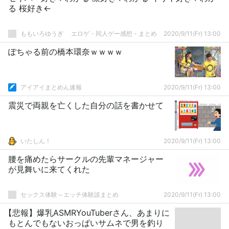
る 桜好き←
ももいろゆうぎ エロゲ・同人ゲー感想 - まとめ
2020/9/11(Fr) 13:00
ぽちゃる前の橋本環奈ｗｗｗｗ
アイアイまとめん速報
2020/9/11(Fr) 13:00
震災で両親を亡くした自分の話を書かせて
いたしん！
2020/9/11(Fr) 13:00
腰を痛めたらサークルの先輩マネージャー
が見舞いに来てくれた
セックス体験～エッチ体験談まとめ
2020/9/11(Fr) 13:00
【悲報】爆乳ASMRYouTuberさん、あまりに
もとんでもないおっぱいサムネで男を釣り