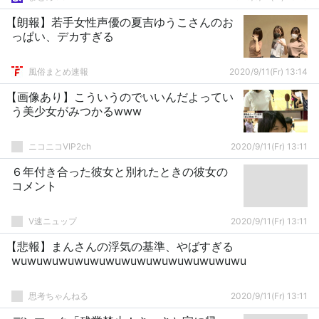
【朗報】若手女性声優の夏吉ゆうこさんのお
っぱい、デカすぎる
風俗まとめ速報
2020/9/11(Fr) 13:14
【画像あり】こういうのでいいんだよってい
う美少女がみつかるwww
ニコニコVIP2ch
2020/9/11(Fr) 13:11
６年付き合った彼女と別れたときの彼女の
コメント
V速ニュップ
2020/9/11(Fr) 13:11
【悲報】まんさんの浮気の基準、やばすぎる
wuwuwuwuwuwuwuwuwuwuwuwuwuwuwu
思考ちゃんねる
2020/9/11(Fr) 13:11