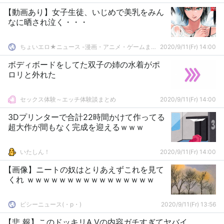
【動画あり】女子生徒、いじめで美乳をみん
なに晒され泣く・・・
ちょいエロ★ニュース -漫画・アニメ・ゲームまとめ-
2020/9/11(Fr) 14:00
ボディボードをしてた双子の姉の水着がポ
ロリと外れた
セックス体験～エッチ体験談まとめ
2020/9/11(Fr) 14:00
3Dプリンターで合計22時間かけて作ってる
超大作が間もなく完成を迎えるｗｗｗ
いたしん！
2020/9/11(Fr) 14:00
【画像】ニートの奴はとりあえずこれを見て
くれ ｗｗｗｗｗｗｗｗｗｗｗｗｗｗｗｗ
ピシーニュース(・p・)ゞ
2020/9/11(Fr) 13:56
【悲 報】このドッキリA.Vの内容ガチすぎてヤバイ