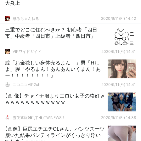
大炎上
思考ちゃんねる
2020/9/11(Fr) 14:42
三重でどこに住むべきか？ 初心者「四日
市」中級者「四日市」上級者「四日市」
VIPワイドガイド
2020/9/11(Fr) 14:41
膣「お金欲しい身体売るまん！」男「Hし
よ」膣「やるまん！あんあんいくまん！あ
ー！！！！！！！！」
ニコニコVIP2ch
2020/9/11(Fr) 14:41
【画 像】チャイナ服よりエロい女子の格好ｗ
ｗｗｗｗｗｗｗｗｗｗｗｗ
雪夜速報(●ﾟДﾟ●)TWINEWS！
2020/9/11(Fr) 14:38
【画像】巨尻エチエチOLさん、パンツスーツ
履いた結果パンティラインがくっきり浮い