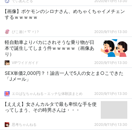
でぃあんどる
2020/9/11(Fr) 13:30
【画像】ポケモンのシロナさん、めちゃくちゃイメチェン
するｗｗｗｗｗ
ぴこ速(〃'∇'〃)？
2020/9/11(Fr) 13:30
軽自動車よりバカにされそうな乗り物が日
本で誕生してしまう件ｗｗｗｗｗ（画像あ
り）
VIPワイドガイド
2020/9/11(Fr) 13:30
SEX単価2,000円？！諭吉一人で5人の女とま○こできた
「Jメール」
エロばなちゃんねる – エッチな体験談まとめ
2020/9/11(Fr) 13:30
【えええ】女さんカルタで最も卑怯な手を使
ってしまう、その時男さんは・・・
思考ちゃんねる
2020/9/11(Fr) 13:30