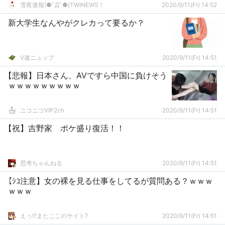
雪夜速報(●ﾟДﾟ●)TWINEWS！
2020/9/11(Fr) 14:52
新大学生なんやがクレカって要るか？
V速ニュップ
2020/9/11(Fr) 14:51
【悲報】日本さん、AVですら中国に負けそう
ｗｗｗｗｗｗｗｗｗ
ニコニコVIP2ch
2020/9/11(Fr) 14:51
【祝】吉野家 ポケ盛り復活！！
思考ちゃんねる
2020/9/11(Fr) 14:51
【ｼｺ注意】女の裸を見る仕事をしてるが質問ある？ｗｗｗ
ｗｗｗ
えっ!?またここのサイト?
2020/9/11(Fr) 14:51