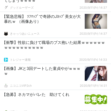
てしまうｗｗｗｗ
グッドルーザーズ
2020/9/11(Fr) 14:37
【緊急悲報】 ｿﾌﾏｯﾌﾟで奇跡のJｶｯﾌﾟ美女が大
暴れｗ （画像あり）
きゃっつあいニュース
2020/9/11(Fr) 14:37
【衝撃】性欲に負けて職場のブス抱いた結果ｗｗｗｗｗｗ
ｗｗｗｗｗｗｗｗｗｗ
トレジャー速報
2020/9/11(Fr) 14:33
【画像】JKと3回デートした童貞やがｗｗｗ
ｗ
ニコニコVIP2ch
2020/9/11(Fr) 14:31
【急募】ネカマがバレた 助けてくれ