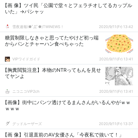
【画 像】ツイ民「公園で堂々とフェラチオしてるカップル
いた」→パシャッ
雪夜速報(●ﾟДﾟ●)TWINEWS！
2020/9/11(Fr) 13:42
糖質制限しなきゃと思ってたやけど初っ端
からパンとチャーハン食べちゃった
VIPワイドガイド
2020/9/11(Fr) 13:41
【胸糞閲覧注意】本物のNTRってもんを見せ
てヤンよ
ニコニコVIP2ch
2020/9/11(Fr) 13:41
【画像】街中にパンツ透けてるまんさんがいるんやがｗｗ
ｗｗｗ
グッドルーザーズ
2020/9/11(Fr) 13:37
【画 像】引退直前のAV女優さん「今夜私で抜いて！」