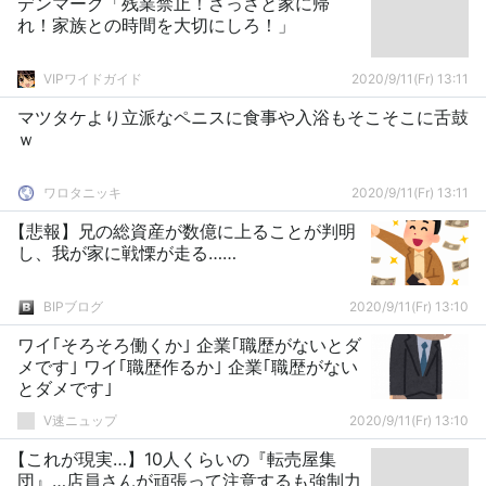
デンマーク「残業禁止！さっさと家に帰
れ！家族との時間を大切にしろ！」
VIPワイドガイド
2020/9/11(Fr) 13:11
マツタケより立派なペニスに食事や入浴もそこそこに舌鼓
ｗ
ワロタニッキ
2020/9/11(Fr) 13:11
【悲報】兄の総資産が数億に上ることが判明
し、我が家に戦慄が走る……
BIPブログ
2020/9/11(Fr) 13:10
ワイ｢そろそろ働くか｣ 企業｢職歴がないとダ
メです｣ ワイ｢職歴作るか｣ 企業｢職歴がない
とダメです｣
V速ニュップ
2020/9/11(Fr) 13:10
【これが現実…】10人くらいの『転売屋集
団』…店員さんが頑張って注意するも強制力