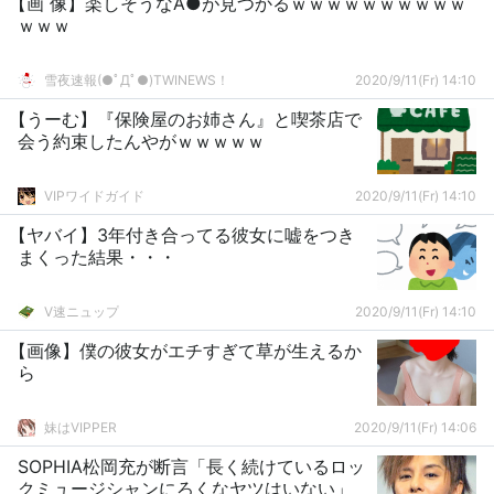
【画 像】楽しそうなA●が見つかるｗｗｗｗｗｗｗｗｗｗ
ｗｗｗ
雪夜速報(●ﾟДﾟ●)TWINEWS！
2020/9/11(Fr) 14:10
【うーむ】『保険屋のお姉さん』と喫茶店で
会う約束したんやがｗｗｗｗｗ
VIPワイドガイド
2020/9/11(Fr) 14:10
【ヤバイ】3年付き合ってる彼女に嘘をつき
まくった結果・・・
V速ニュップ
2020/9/11(Fr) 14:10
【画像】僕の彼女がエチすぎて草が生えるか
ら
妹はVIPPER
2020/9/11(Fr) 14:06
SOPHIA松岡充が断言「長く続けているロッ
クミュージシャンにろくなヤツはいない」