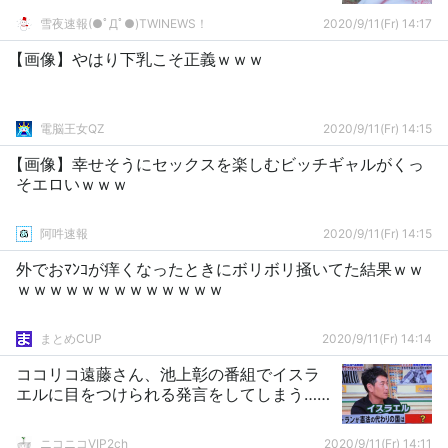
雪夜速報(●ﾟДﾟ●)TWINEWS！
2020/9/11(Fr) 14:17
【画像】やはり下乳こそ正義ｗｗｗ
電脳王女QZ
2020/9/11(Fr) 14:15
【画像】幸せそうにセックスを楽しむビッチギャルがくっ
そエロいｗｗｗ
阿吽速報
2020/9/11(Fr) 14:15
外でおﾏﾝｺが痒くなったときにボリボリ掻いてた結果ｗｗ
ｗｗｗｗｗｗｗｗｗｗｗｗｗ
まとめCUP
2020/9/11(Fr) 14:14
ココリコ遠藤さん、池上彰の番組でイスラ
エルに目をつけられる発言をしてしまう……
ニコニコVIP2ch
2020/9/11(Fr) 14:11