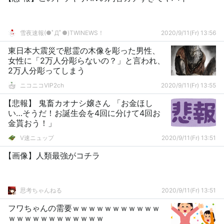
雪夜速報(●ﾟДﾟ●)TWINEWS！
2020/9/11(Fr) 13:56
東日本大震災で慰霊の木像を彫った男性、
女性に「2万人分彫らないの？」と言われ、
2万人分彫ってしまう
ニコニコVIP2ch
2020/9/11(Fr) 13:55
【悲報】 鬼畜カオナシ嬢さん 「お金ほし
い…そうだ！お誕生会を4回に分けて4回お
金貰おう！」
V速ニュップ
2020/9/11(Fr) 13:51
【画像】人類最強がコチラ
思考ちゃんねる
2020/9/11(Fr) 13:51
フワちゃんの需要ｗｗｗｗｗｗｗｗｗｗｗ
ｗｗｗｗｗｗｗｗｗｗｗｗ