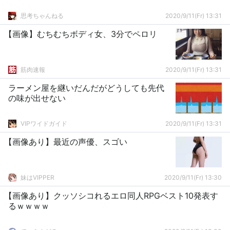
思考ちゃんねる
2020/9/11(Fr) 13:31
【画像】むちむちボディ女、3分でペロリ
筋肉速報
2020/9/11(Fr) 13:31
ラーメン屋を継いだんだがどうしても先代
の味が出せない
VIPワイドガイド
2020/9/11(Fr) 13:31
【画像あり】最近の声優、スゴい
妹はVIPPER
2020/9/11(Fr) 13:30
【画像あり】クッソシコれるエロ同人RPGベスト10発表す
るｗｗｗｗ