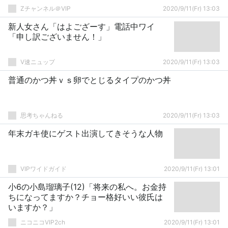
Zチャンネル＠VIP
2020/9/11(Fr) 13:03
新人女さん「はよござーす」電話中ワイ
「申し訳ございません！」
V速ニュップ
2020/9/11(Fr) 13:03
普通のかつ丼ｖｓ卵でとじるタイプのかつ丼
思考ちゃんねる
2020/9/11(Fr) 13:03
年末ガキ使にゲスト出演してきそうな人物
VIPワイドガイド
2020/9/11(Fr) 13:01
小6の小島瑠璃子(12)「将来の私へ。お金持
ちになってますか？チョー格好いい彼氏は
いますか？」
ニコニコVIP2ch
2020/9/11(Fr) 13:01