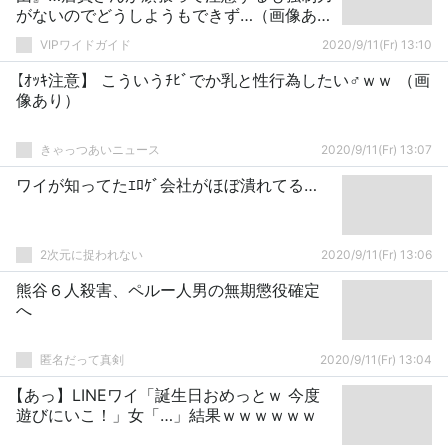
がないのでどうしようもできず…（画像あ
り）
VIPワイドガイド
2020/9/11(Fr) 13:10
【ｵｯｷ注意】 こういうﾁﾋﾞでか乳と性行為したい♂ｗｗ （画
像あり）
きゃっつあいニュース
2020/9/11(Fr) 13:07
ワイが知ってたｴﾛｹﾞ会社がほぼ潰れてる…
2次元に捉われない
2020/9/11(Fr) 13:06
熊谷６人殺害、ペルー人男の無期懲役確定
へ
匿名だって真剣
2020/9/11(Fr) 13:04
【あっ】LINEワイ「誕生日おめっとｗ 今度
遊びにいこ！」女「…」結果ｗｗｗｗｗｗ