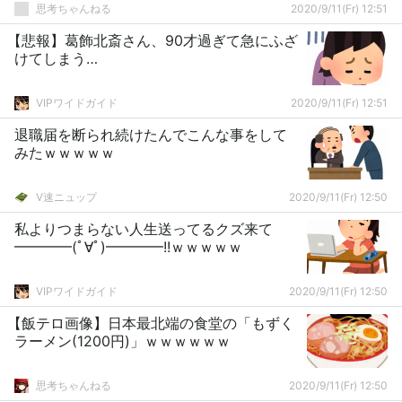
思考ちゃんねる
2020/9/11(Fr) 12:51
【悲報】葛飾北斎さん、90才過ぎて急にふざ
けてしまう…
VIPワイドガイド
2020/9/11(Fr) 12:51
退職届を断られ続けたんでこんな事をして
みたｗｗｗｗｗ
V速ニュップ
2020/9/11(Fr) 12:50
私よりつまらない人生送ってるクズ来て
━━━━(ﾟ∀ﾟ)━━━━!!ｗｗｗｗｗ
VIPワイドガイド
2020/9/11(Fr) 12:50
【飯テロ画像】日本最北端の食堂の「もずく
ラーメン(1200円)」ｗｗｗｗｗｗ
思考ちゃんねる
2020/9/11(Fr) 12:50