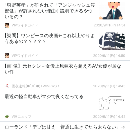
「狩野英孝」が許されて「アンジャッシュ渡
部健」が許されない理由←説明できるやつ
いるの？
VIPワイドガイド
2020/9/11(Fr) 14:51
【疑問】ワンピースの映画←これ以上やりよ
うあるの？？？？？
VIPワイドガイド
2020/9/11(Fr) 14:50
【画 像】元セクシ－女優上原亜衣を超えるAV女優が居な
い件
雪夜速報(●ﾟДﾟ●)TWINEWS！
2020/9/11(Fr) 14:45
最近の軽自動車がマジで良くなってる
V速ニュップ
2020/9/11(Fr) 14:42
ローランド「デブは甘え 普通に生きてたら太らない」→