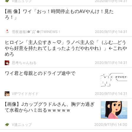
V速ニュップ
2020/9/11(Fr) 14:31
【画 像】ワイ「おっ！時間停止ものAVやんけ！見た
ろ！」
雪夜速報(●ﾟДﾟ●)TWINEWS！
2020/9/11(Fr) 14:31
ヒロイン「主人公すき～♡」ラノベ主人公「（ふむ…どう
やら好意を持たれてしまったようだやれやれ）」←これや
めろ
思考ちゃんねる
2020/9/11(Fr) 14:31
ワイ君と母親とのドライブ途中で
VIPワイドガイド
2020/9/11(Fr) 14:31
【画像】Jカップグラドルさん、胸デカ過ぎ
て水着からハミ出るｗｗｗｗｗ
V速ニュップ
2020/9/11(Fr) 14:30