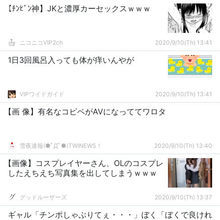
【ﾁﾝﾋﾞﾝ神】JKと濃厚カーセックスｗｗｗ
ニコニコVIP2ch
2020/9/10(Th) 13:41
1日3回風呂入っても体が痒いんやが
VIPワイドガイド
2020/9/10(Th) 13:41
【画 像】有名なコピペがAVになっててワロタ
雪夜速報(●ﾟДﾟ●)TWINEWS！
2020/9/10(Th) 13:40
【画像】コスプレイヤーさん、OLのコスプレ
したえちえち写真集を出してしまうｗｗｗ
グッドルーザーズ
2020/9/10(Th) 13:37
ギャル「チンポしゃぶりてぇ・・・」ぼく「ぼくで良けれ