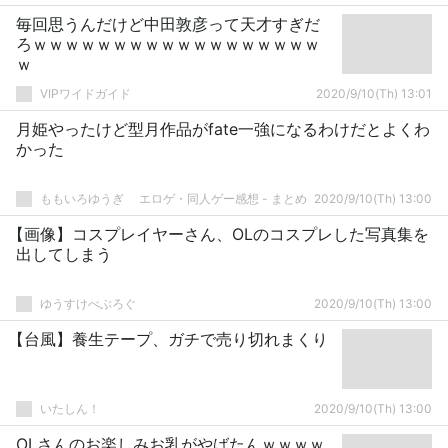
毎回思うんだけど中田敦彦って天才すぎだ
ろｗｗｗｗｗｗｗｗｗｗｗｗｗｗｗｗｗｗ
ｗ
VIPワイドガイド
2020/9/10(Th) 13:01
月姫やったけど型月作品がfate一強になるわけだとよくわ
かった
ももいろゆうぎ エロゲ・同人ゲー感想 - まとめ
2020/9/10(Th) 13:00
【画像】コスプレイヤーさん、OLのコスプレした写真集を
出してしまう
ゆうすけべぶろぐ
2020/9/10(Th) 13:00
【台風】養生テープ、ガチで売り切れまくり
いたしん！
2020/9/10(Th) 13:00
OLさんのお楽しみお乳がやばたんｗｗｗｗ