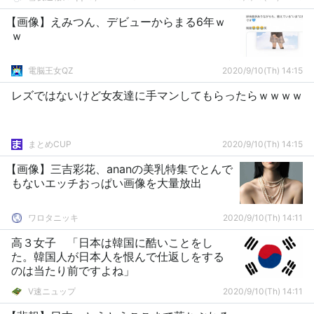
【画像】えみつん、デビューからまる6年ｗ
ｗ
電脳王女QZ
2020/9/10(Th) 14:15
レズではないけど女友達に手マンしてもらったらｗｗｗｗ
まとめCUP
2020/9/10(Th) 14:15
【画像】三吉彩花、ananの美乳特集でとんで
もないエッチおっぱい画像を大量放出
ワロタニッキ
2020/9/10(Th) 14:11
高３女子 「日本は韓国に酷いことをし
た。韓国人が日本人を恨んで仕返しをする
のは当たり前ですよね」
V速ニュップ
2020/9/10(Th) 14:11