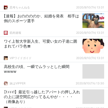
思考ちゃんねる
2020/9/10(Th) 13:31
【速報】おののののか、結婚を発表 相手は
例のスポーツ選手
筋肉速報
2020/9/10(Th) 13:31
ワイ上智大学新入生、可愛い女の子達に囲
まれてバラ色〓
VIPワイドガイド
2020/9/10(Th) 13:31
高校生の頃、一瞬でムラッとした瞬間
wwww
妹はVIPPER
2020/9/10(Th) 13:30
【ﾋｨｨｨ!】最近引っ越したアパートの押し入れ
の上に謎空間広がってるんやが・・・・
（画像あり）