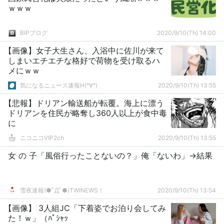
ｗｗｗ
BIPブログ
2020/9/10(Th) 14:00
【画像】女子大生さん、入浴中に佐川が来て
しまいエチエチな格好で荷物を受け取るハ
メにｗｗ
気になるニュース速報H(°∀°)
2020/9/10(Th) 13:55
【悲報】ドリアン輸送船が転覆。海上に漂う
ドリアンを住民が略奪し360人以上が食中毒
に
ニコニコVIP2ch
2020/9/10(Th) 13:55
女 の 子「風俗行ったことないの？」俺「ないわ」→結果
雪夜速報(●ﾟДﾟ●)TWINEWS！
2020/9/10(Th) 13:54
【画像】 3人組JC「下着姿でお泊り会してみ
た！ｗ」（ﾊﾟｼｬｯ