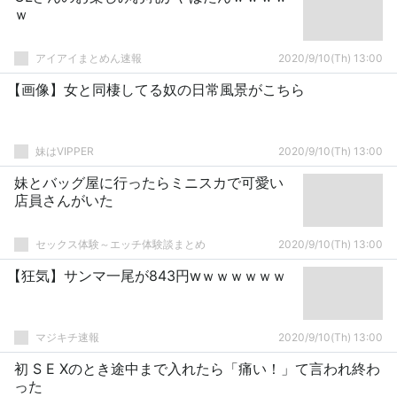
ｗ
アイアイまとめん速報
2020/9/10(Th) 13:00
【画像】女と同棲してる奴の日常風景がこちら
妹はVIPPER
2020/9/10(Th) 13:00
妹とバッグ屋に行ったらミニスカで可愛い
店員さんがいた
セックス体験～エッチ体験談まとめ
2020/9/10(Th) 13:00
【狂気】サンマ一尾が843円wｗｗｗｗｗｗ
マジキチ速報
2020/9/10(Th) 13:00
初 S E Xのとき途中まで入れたら「痛い！」て言われ終わ
った