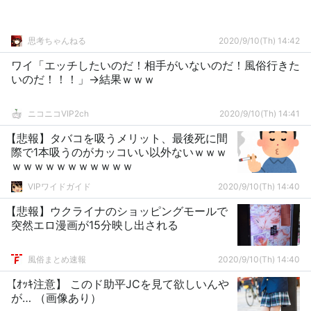
思考ちゃんねる
2020/9/10(Th) 14:42
ワイ「エッチしたいのだ！相手がいないのだ！風俗行きた
いのだ！！！」→結果ｗｗｗ
ニコニコVIP2ch
2020/9/10(Th) 14:41
【悲報】タバコを吸うメリット、最後死に間
際で1本吸うのがカッコいい以外ないｗｗｗ
ｗｗｗｗｗｗｗｗｗｗｗ
VIPワイドガイド
2020/9/10(Th) 14:40
【悲報】ウクライナのショッピングモールで
突然エロ漫画が15分映し出される
風俗まとめ速報
2020/9/10(Th) 14:40
【ｵｯｷ注意】 このド助平JCを見て欲しいんや
が… （画像あり）