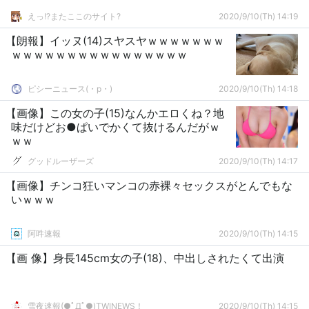
えっ!?またここのサイト?
2020/9/10(Th) 14:19
【朗報】イッヌ(14)スヤスヤｗｗｗｗｗｗｗ
ｗｗｗｗｗｗｗｗｗｗｗｗｗｗｗｗ
ピシーニュース(・p・)ゞ
2020/9/10(Th) 14:18
【画像】この女の子(15)なんかエロくね？地
味だけどお●ぱいでかくて抜けるんだがｗ
ｗｗ
グッドルーザーズ
2020/9/10(Th) 14:17
【画像】チンコ狂いマンコの赤裸々セックスがとんでもな
いｗｗｗ
阿吽速報
2020/9/10(Th) 14:15
【画 像】身長145cm女の子(18)、中出しされたくて出演
雪夜速報(●ﾟДﾟ●)TWINEWS！
2020/9/10(Th) 14:15