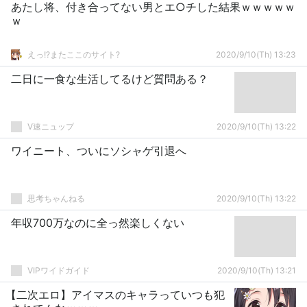
あたし将、付き合ってない男とエ○チした結果ｗｗｗｗｗ
ｗ
えっ!?またここのサイト?
2020/9/10(Th) 13:23
二日に一食な生活してるけど質問ある？
V速ニュップ
2020/9/10(Th) 13:22
ワイニート、ついにソシャゲ引退へ
思考ちゃんねる
2020/9/10(Th) 13:22
年収700万なのに全っ然楽しくない
VIPワイドガイド
2020/9/10(Th) 13:21
【二次エロ】アイマスのキャラっていつも犯