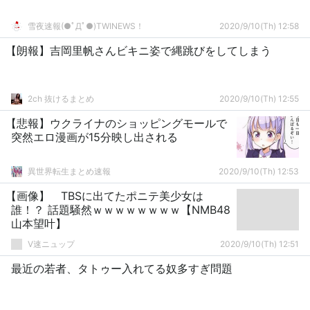
雪夜速報(●ﾟДﾟ●)TWINEWS！
2020/9/10(Th) 12:58
【朗報】吉岡里帆さんビキニ姿で縄跳びをしてしまう
2ch 抜けるまとめ
2020/9/10(Th) 12:55
【悲報】ウクライナのショッピングモールで
突然エロ漫画が15分映し出される
異世界転生まとめ速報
2020/9/10(Th) 12:53
【画像】 TBSに出てたポニテ美少女は
誰！？ 話題騒然ｗｗｗｗｗｗｗｗ【NMB48
山本望叶】
V速ニュップ
2020/9/10(Th) 12:51
最近の若者、タトゥー入れてる奴多すぎ問題