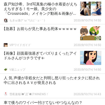
森戸知沙希、3rd写真集の極小水着姿がえち
えちすぎる！モー娘。美少女の
「Crossroads」メイキング動画＆画像が大
好評！
もきゅ速(*´ω`*)人(´･ェ･｀)
2020/9/10(Th) 14:50
【急募】お前らが見た事ある死体ｗｗｗｗｗ
VIPワイドガイド
2020/9/10(Th) 14:50
【画像】顔面最強過ぎてバズりまくったアイ
ドルさんがコチラです←
V速ニュップ
2020/9/10(Th) 14:50
人 気 声優が非処女だと判明し怒り狂ったオタクに犯され
中に出されるＡＶが発見される
雪夜速報(●ﾟДﾟ●)TWINEWS！
2020/9/10(Th) 14:43
車で後ろのワイパー付けてないやつなんなの？