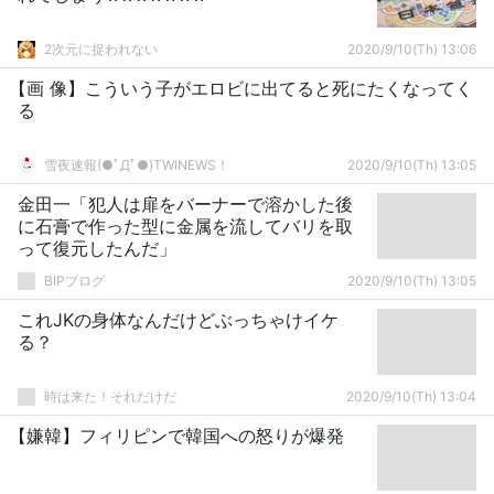
2次元に捉われない
2020/9/10(Th) 13:06
【画 像】こういう子がエロビに出てると死にたくなってく
る
雪夜速報(●ﾟДﾟ●)TWINEWS！
2020/9/10(Th) 13:05
金田一「犯人は扉をバーナーで溶かした後
に石膏で作った型に金属を流してバリを取
って復元したんだ」
BIPブログ
2020/9/10(Th) 13:05
これJKの身体なんだけどぶっちゃけイケ
る？
時は来た！それだけだ
2020/9/10(Th) 13:04
【嫌韓】フィリピンで韓国への怒りが爆発