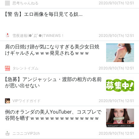
思考ちゃんねる
2020/9/10(Th) 12:51
【警 告】エロ画像を毎日見てる奴…
雪夜速報(●ﾟДﾟ●)TWINEWS！
2020/9/10(Th) 12:51
肩の日焼け跡が気になりすぎる美少女日焼
けギャルさんｗｗｗ発見されるｗｗｗ
タレントイズム
2020/9/10(Th) 12:51
【急募】アンジャッシュ・渡部の相方の名前
が思い出せない
VIPワイドガイド
2020/9/10(Th) 12:51
例のオランダの美人YouTuber、コスプレで
谷間を晒すｗｗｗｗｗｗｗｗｗｗｗｗｗｗ
ニコニコVIP2ch
2020/9/10(Th) 12:51