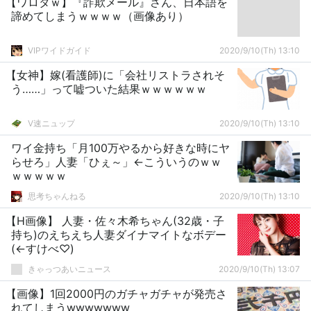
【ワロタｗ】『詐欺メール』さん、日本語を
諦めてしまうｗｗｗｗ（画像あり）
VIPワイドガイド
2020/9/10(Th) 13:10
【女神】嫁(看護師)に「会社リストラされそ
う……」って嘘ついた結果ｗｗｗｗｗｗ
V速ニュップ
2020/9/10(Th) 13:10
ワイ金持ち「月100万やるから好きな時にヤ
らせろ」人妻「ひぇ～」←こういうのｗｗ
ｗｗｗｗｗ
思考ちゃんねる
2020/9/10(Th) 13:10
【H画像】 人妻・佐々木希ちゃん(32歳・子
持ち)のえちえち人妻ダイナマイトなボデー
(←すけべ♡)
きゃっつあいニュース
2020/9/10(Th) 13:07
【画像】1回2000円のガチャガチャが発売さ
れてしまうwwwwwww