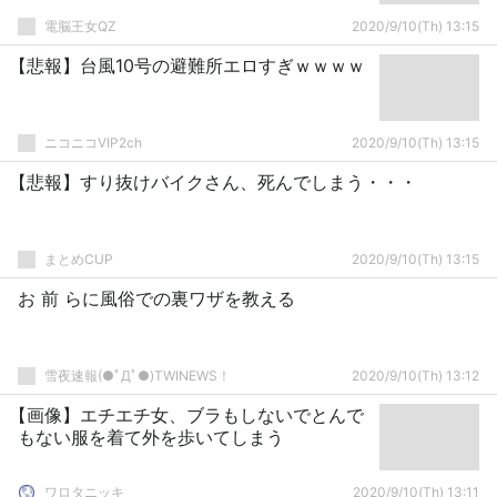
電脳王女QZ
2020/9/10(Th) 13:15
【悲報】台風10号の避難所エロすぎｗｗｗｗ
ニコニコVIP2ch
2020/9/10(Th) 13:15
【悲報】すり抜けバイクさん、死んでしまう・・・
まとめCUP
2020/9/10(Th) 13:15
お 前 らに風俗での裏ワザを教える
雪夜速報(●ﾟДﾟ●)TWINEWS！
2020/9/10(Th) 13:12
【画像】エチエチ女、ブラもしないでとんで
もない服を着て外を歩いてしまう
ワロタニッキ
2020/9/10(Th) 13:11