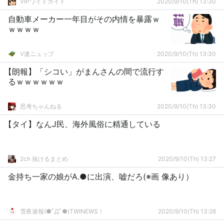
VIPワイドガイド
2020/9/10(Th) 13:30
自動車メーカー一年目がその内情を暴露ｗ
ｗｗｗｗ
V速ニュップ
2020/9/10(Th) 13:30
【朗報】「シコい」がまんさんの間で流行す
るｗｗｗｗｗｗ
思考ちゃんねる
2020/9/10(Th) 13:30
【タイ】なんJ民、海外風俗に精通している
2ch 抜けるまとめ
2020/9/10(Th) 13:27
金持ち一家の娘がA.●に出演、嘘だろ(※画 像あり）
雪夜速報(●ﾟДﾟ●)TWINEWS！
2020/9/10(Th) 13:26