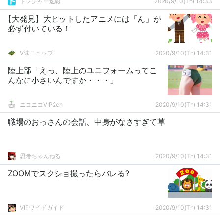
トレジャー速報
2020/9/10(Th) 14:33
【大発見】大ヒットしたアニメには「ん」が
必ず付いている！
V速ニュップ
2020/9/10(Th) 14:31
陸上部「えっ、陸上のユニフォームってこ
んなに小さいんですか・・・」
ニコニコVIP2ch
2020/9/10(Th) 14:31
職場のおっさんの会話、中身がなさすぎて草
思考ちゃんねる
2020/9/10(Th) 14:31
ZOOMでスクショ撮ったらバレる?
VIPワイドガイド
2020/9/10(Th) 14:31