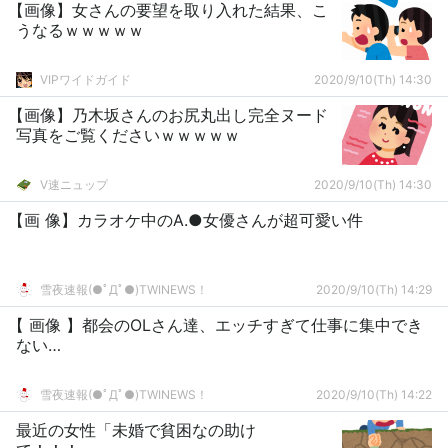
【画像】女さんの要望を取り入れた結果、こ
うなるｗｗｗｗｗ
VIPワイドガイド
2020/9/10(Th) 14:30
【画像】乃木坂さんのお尻丸出し完全ヌード
写真をご覧くださいｗｗｗｗｗ
V速ニュップ
2020/9/10(Th) 14:30
【画 像】カラオケ中のA.●女優さんが超可愛い件
雪夜速報(●ﾟДﾟ●)TWINEWS！
2020/9/10(Th) 14:29
【 画像 】都会のOLさん達、エッチすぎて仕事に集中でき
ない…
雪夜速報(●ﾟДﾟ●)TWINEWS！
2020/9/10(Th) 14:22
最近の女性「未婚で貧困なの助け