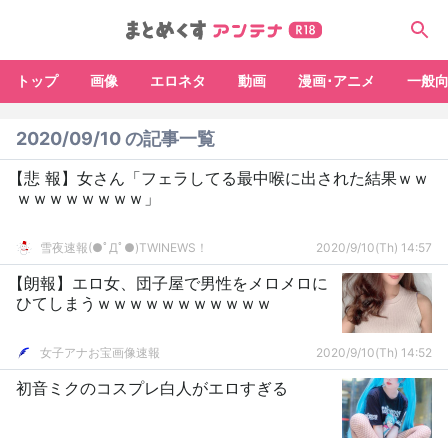
トップ
画像
エロネタ
動画
漫画･アニメ
一般
2020/09/10 の記事一覧
【悲 報】女さん「フェラしてる最中喉に出された結果ｗｗ
ｗｗｗｗｗｗｗｗ」
雪夜速報(●ﾟДﾟ●)TWINEWS！
2020/9/10(Th) 14:57
【朗報】エロ女、団子屋で男性をメロメロに
ひてしまうｗｗｗｗｗｗｗｗｗｗｗ
女子アナお宝画像速報
2020/9/10(Th) 14:52
初音ミクのコスプレ白人がエロすぎる