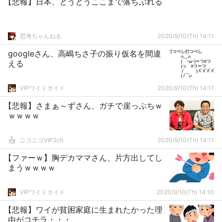
【悲報】日本、とうとうここまで落ちぶれる
思考ちゃんねる
2020/9/10(Th) 14:11
googleさん、高嶋ちさ子の振り仮名を間違
える
VIPワイドガイド
2020/9/10(Th) 14:11
【悲報】さまぁ～ずさん、ガチで崖っぷちｗ
ｗｗｗｗ
ニコニコVIP2ch
2020/9/10(Th) 14:11
【ファーｗ】胸デカママさん、片方出してし
まうｗｗｗｗ
VIPワイドガイド
2020/9/10(Th) 14:10
【悲報】ワイが貧困家庭に生まれたかった理
由がコチラ・・・