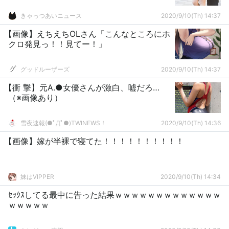
きゃっつあいニュース
2020/9/10(Th) 14:37
【画像】えちえちOLさん「こんなところにホ
クロ発見っ！！見てー！」
グッドルーザーズ
2020/9/10(Th) 14:37
【衝 撃】元A.●女優さんが激白、嘘だろ…
（※画像あり）
雪夜速報(●ﾟДﾟ●)TWINEWS！
2020/9/10(Th) 14:36
【画像】嫁が半裸で寝てた！！！！！！！！！！
妹はVIPPER
2020/9/10(Th) 14:34
ｾｯｸｽしてる最中に告った結果ｗｗｗｗｗｗｗｗｗｗｗｗｗ
ｗｗｗｗｗ