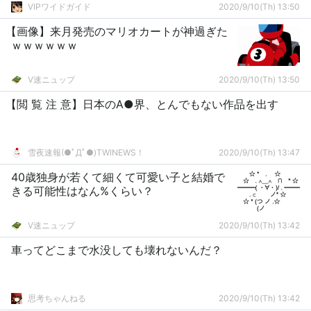
VIPワイドガイド
2020/9/10(Th) 13:50
【画像】来月発売のマリオカートが神過ぎた
ｗｗｗｗｗｗ
V速ニュップ
2020/9/10(Th) 13:50
【閲 覧 注 意】日本のA●界、とんでもない作品を出す
雪夜速報(●ﾟДﾟ●)TWINEWS！
2020/9/10(Th) 13:47
40歳独身が若くて細くて可愛い子と結婚で
きる可能性はなん%くらい？
V速ニュップ
2020/9/10(Th) 13:42
車ってどこまで水没しても壊れないんだ？
思考ちゃんねる
2020/9/10(Th) 13:42