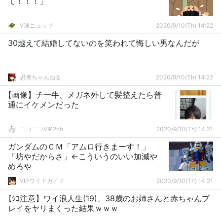
て！！！」
V速ニュップ
2020/9/10(Th) 14:22
30越えて結婚してないのを笑われて悔しい男なんだが
思考ちゃんねる
2020/9/10(Th) 14:22
【画像】チ一牛、メガネ外して髪整えたら普
通にイケメンだった
ニコニコVIP2ch
2020/9/10(Th) 14:21
ガンダムのＣＭ「アムロ行きまーす！」
「坊やだからさ」←こういうのいい加減や
めろや
VIPワイドガイド
2020/9/10(Th) 14:21
【ｼｺ注意】ワイ浪人生(19)、38歳のお姉さんと赤ちゃんプ
レイをヤリまくった結果ｗｗｗ