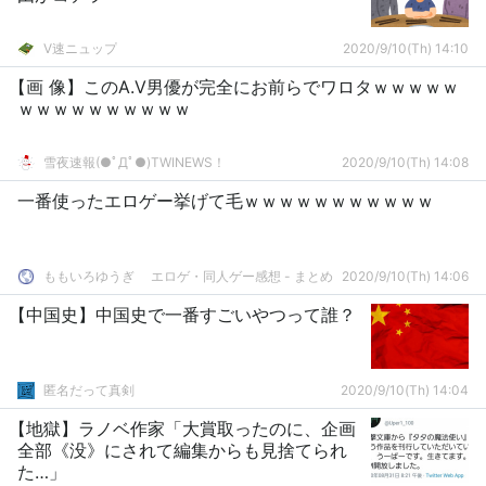
V速ニュップ
2020/9/10(Th) 14:10
【画 像】このA.V男優が完全にお前らでワロタｗｗｗｗｗ
ｗｗｗｗｗｗｗｗｗｗ
雪夜速報(●ﾟДﾟ●)TWINEWS！
2020/9/10(Th) 14:08
一番使ったエロゲー挙げて毛ｗｗｗｗｗｗｗｗｗｗｗ
ももいろゆうぎ エロゲ・同人ゲー感想 - まとめ
2020/9/10(Th) 14:06
【中国史】中国史で一番すごいやつって誰？
匿名だって真剣
2020/9/10(Th) 14:04
【地獄】ラノベ作家「大賞取ったのに、企画
全部《没》にされて編集からも見捨てられ
た…」