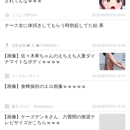
されてんなｗｗｗ
ニコニコVIP2ch
2020/9/10(Th) 13:21
ナース女に体拭きしてもらう時勃起してた結 果
雪夜速報(●ﾟДﾟ●)TWINEWS！
2020/9/10(Th) 13:19
【画像】佐々木希ちゃんのえちえち人妻ダイ
ナマイトなボディｗｗｗｗ
グッドルーザーズ
2020/9/10(Th) 13:17
【画像】食蜂操祈のエロ画像ｗｗｗｗｗ
魔王ブログ。-Beelzeboul-
2020/9/10(Th) 13:15
【画像】ケーズデンキさん、六畳間の推奨テ
レビサイズがこちらｗｗｗ