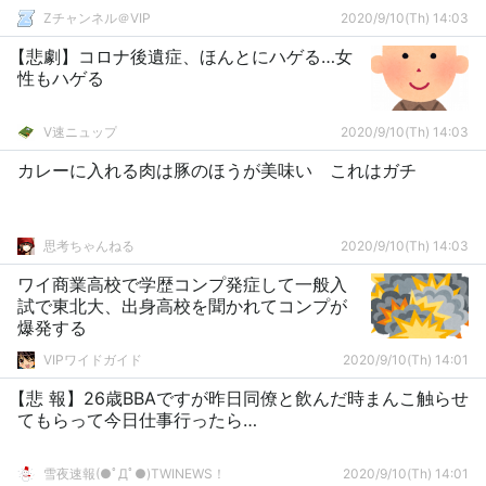
Zチャンネル＠VIP
2020/9/10(Th) 14:03
【悲劇】コロナ後遺症、ほんとにハゲる…女
性もハゲる
V速ニュップ
2020/9/10(Th) 14:03
カレーに入れる肉は豚のほうが美味い これはガチ
思考ちゃんねる
2020/9/10(Th) 14:03
ワイ商業高校で学歴コンプ発症して一般入
試で東北大、出身高校を聞かれてコンプが
爆発する
VIPワイドガイド
2020/9/10(Th) 14:01
【悲 報】26歳BBAですが昨日同僚と飲んだ時まんこ触らせ
てもらって今日仕事行ったら…
雪夜速報(●ﾟДﾟ●)TWINEWS！
2020/9/10(Th) 14:01