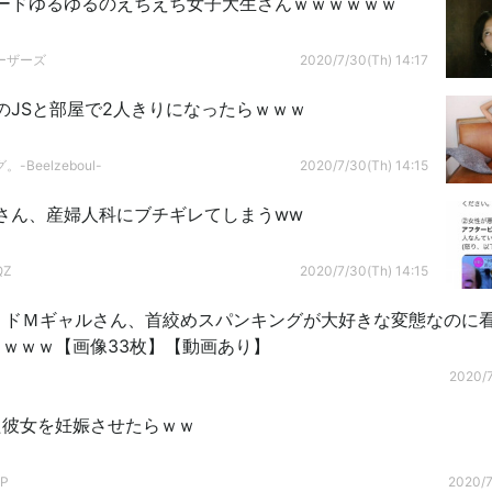
ードゆるゆるのえちえち女子大生さんｗｗｗｗｗｗ
ーザーズ
2020/7/30(Th) 14:17
のJSと部屋で2人きりになったらｗｗｗ
-Beelzeboul-
2020/7/30(Th) 14:15
さん、産婦人科にブチギレてしまうww
QZ
2020/7/30(Th) 14:15
禁】ドＭギャルさん、首絞めスパンキングが大好きな変態なのに
ｗｗｗ【画像33枚】【動画あり】
2020/7
た彼女を妊娠させたらｗｗ
P
2020/7