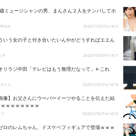
0歳ミュージシャンの男、まんさん２人をナンパしてホ
P2ch
2020/7/30(Th) 14:11
ういう女の子と付き合いたいんやがどうすればエエん
ッキ
2020/7/30(Th) 14:11
オリラジ中田「テレビはもう無理だなって」←これ
ドガイド
2020/7/30(Th) 14:10
画像】お父さんにウーバーイーツやることを伝えた結
ｗｗｗｗｗｗｗｗｗ
ップ
2020/7/30(Th) 14:10
ゼロのレムちゃん、ドスケベフィギュアで登場ｗｗｗ