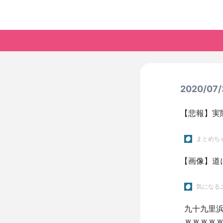
2020/0
【悲報】実
まとめち
【画像】道
気になるニ
九十九里浜
ｗｗｗｗ