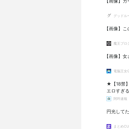
【画像】ガ
グッドル
【画像】こ
魔王ブログ。
【画像】女
電脳王女
★【18
エロすぎる
阿吽速報
円光して
まとめCU