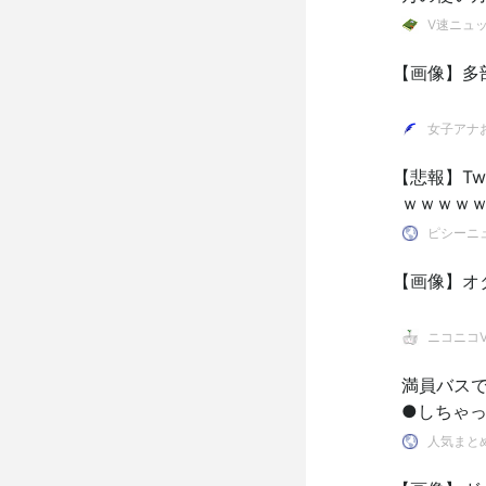
V速ニュ
【画像】多
女子アナ
【悲報】Tw
ｗｗｗｗｗ
ピシーニュ
【画像】オ
ニコニコVI
満員バス
●しちゃ
人気まと