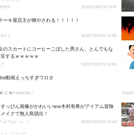
P2ch
2020/7/30(Th) 14:51
テーキ屋店主が燃やされる！！！！！
ドガイド
2020/7/30(Th) 14:50
女のスカートにコーヒーこぼした男さん、とんでもな
露呈するｗｗｗｗｗ
ップ
2020/7/30(Th) 14:50
Tube動画えっちすぎワロタ
ﾟДﾟ●)TWINEWS！
2020/7
、すっぴん画像がかわいいww木村有希がアイアム冒険
ーメイクで無人島脱出！
´ω`*)人(´･ェ･｀)
2020/7/30(Th) 14:44