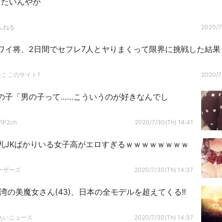
したいんやが
んねる
2020/7
】ワイ将、2日間でセフレ7人とヤりまくって限界に挑戦した結
たここのサイト?
2020/7
の子「男の子って……こういうのが好きなんでし
P2ch
2020/7/30(Th) 14:41
乳JKばかりいる女子高がエロすぎるｗｗｗｗｗｗｗｗ
ーザーズ
2020/7/30(Th) 14:37
湾の美魔女さん(43)、日本の全モデルを超えてくる!!
あいニュース
2020/7/30(Th) 14:37