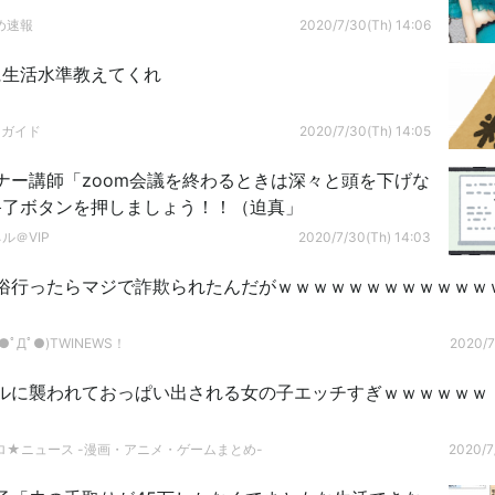
め速報
2020/7/30(Th) 14:06
に生活水準教えてくれ
ドガイド
2020/7/30(Th) 14:05
ナー講師「zoom会議を終わるときは深々と頭を下げな
終了ボタンを押しましょう！！（迫真」
ル＠VIP
2020/7/30(Th) 14:03
俗行ったらマジで詐欺られたんだがｗｗｗｗｗｗｗｗｗｗｗｗ
ﾟДﾟ●)TWINEWS！
2020/7
ルに襲われておっぱい出される女の子エッチすぎｗｗｗｗｗｗ
ロ★ニュース -漫画・アニメ・ゲームまとめ-
2020/7