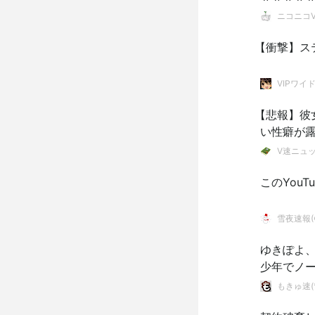
ニコニコVI
【衝撃】ス
VIPワイ
【悲報】彼
い性癖が
V速ニュ
このYou
雪夜速報(●
ゆきぽよ
少年でノ
もきゅ速(*