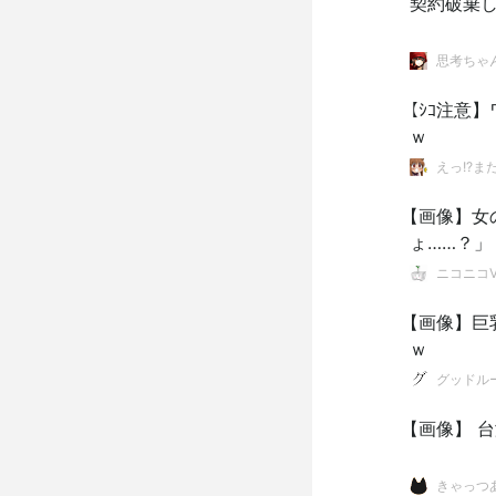
契約破棄
思考ちゃ
【ｼｺ注意
ｗ
えっ!?ま
【画像】女
ょ……？」
ニコニコVI
【画像】巨
ｗ
グッドル
【画像】 台
きゃっつ