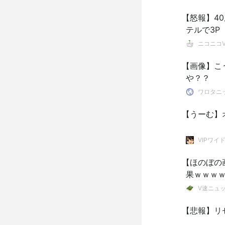
【怒報】4
テルで3P
ニコニコVI
【画像】こ
や？？
ワロタニ
【うーむ】
VIPワイ
【ほのぼの
果ｗｗｗ
V速ニュ
【悲報】リ