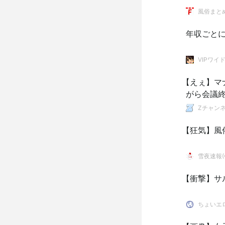
風俗まと
年収ごと
VIPワイ
【えぇ】マ
がら会議
Zチャンネ
【狂気】風
雪夜速報(●
【衝撃】サ
ちょいエ