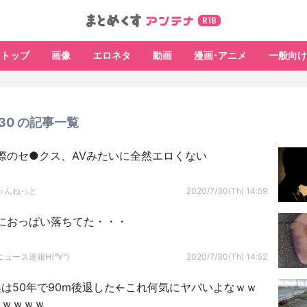
トップ
画像
エロネタ
動画
漫画･アニメ
一般向け
7/30 の記事一覧
際のセ●クス、AVみたいに全然エロくない
ゃんねっと
2020/7/30(Th) 14:59
におっぱい落ちてた・・・
ュース速報H(°∀°)
2020/7/30(Th) 14:52
は50年で90m後退した←これ何気にヤバいよなｗｗ
ｗｗｗｗｗ