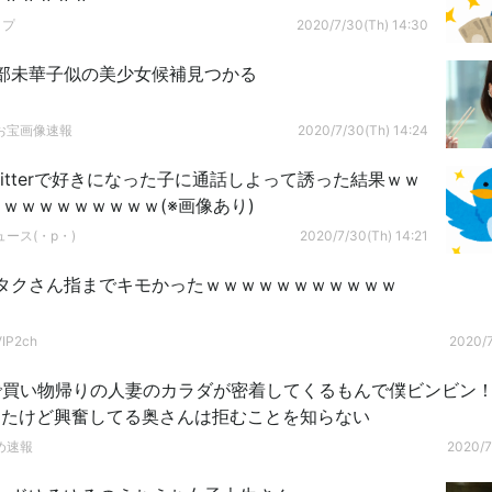
ップ
2020/7/30(Th) 14:30
部未華子似の美少女候補見つかる
お宝画像速報
2020/7/30(Th) 14:24
itterで好きになった子に通話しよって誘った結果ｗｗ
ｗｗｗｗｗｗｗｗｗ(※画像あり)
ース(・p・)ゞ
2020/7/30(Th) 14:21
タクさん指までキモかったｗｗｗｗｗｗｗｗｗｗｗ
P2ch
2020/7
で買い物帰りの人妻のカラダが密着してくるもんで僕ビンビン
ったけど興奮してる奥さんは拒むことを知らない
め速報
2020/7