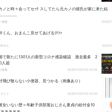
カノと時々会ってセｯｸ スしてたら元カノの彼氏が家に来た結
………………
ー速報
2020/7
井くん、おまんこ見せてあげる(ﾁﾗｯ
P2ch
2020/7
国で新たに1301人の新型コロナ感染確認 過去最多 2
0人超
め速報
2020/7/30(Th) 14:30
対飛び散らない小便器、見つかる（画像あり）
ドガイド
2020/7/30(Th) 14:30
彼女いない歴＝年齢子供部屋おじさん童貞の給付金10
方ｗｗｗｗｗ