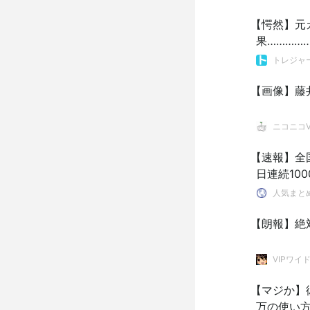
【愕然】元
果…………
トレジャ
【画像】藤
ニコニコVI
【速報】全
日連続100
人気まと
【朗報】絶
VIPワイ
【マジか】
万の使い