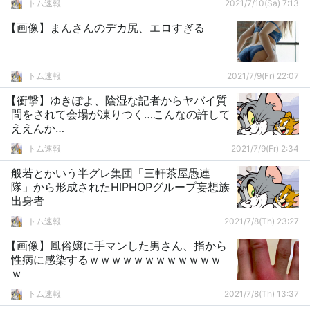
トム速報
2021/7/10(Sa) 7:13
【画像】まんさんのデカ尻、エロすぎる
トム速報
2021/7/9(Fr) 22:07
【衝撃】ゆきぽよ、陰湿な記者からヤバイ質
問をされて会場が凍りつく…こんなの許して
ええんか…
トム速報
2021/7/9(Fr) 2:34
般若とかいう半グレ集団「三軒茶屋愚連
隊」から形成されたHIPHOPグループ妄想族
出身者
トム速報
2021/7/8(Th) 23:27
【画像】風俗嬢に手マンした男さん、指から
性病に感染するｗｗｗｗｗｗｗｗｗｗｗｗ
ｗ
トム速報
2021/7/8(Th) 13:37