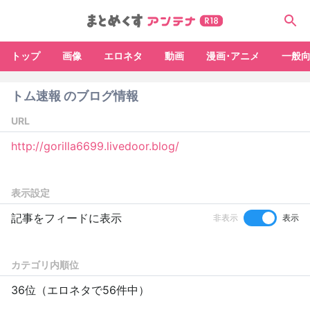
トップ
画像
エロネタ
動画
漫画･アニメ
一般
トム速報 のブログ情報
URL
http://gorilla6699.livedoor.blog/
表示設定
記事をフィードに表示
非表示
表示
カテゴリ内順位
36位（エロネタで56件中）