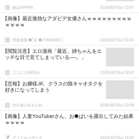
妹はVIPPER
2020/6/7(Su) 12:47
【画像】最近激熱なアダビデ女優さんｗｗｗｗｗｗｗｗｗ
ｗｗｗｗ
雪夜速報(●ﾟДﾟ●)TWINEWS！
2020/6/7(Su) 12:45
【閲覧注意】エロ漫画「最近、姉ちゃんをエ
ッチな目で見てしまっている──。」
ニコニコVIP2ch
2020/6/7(Su) 12:41
【悲報】お嬢様JK、クラスの陰キャオタクを
好きになってしまう
2ch 抜けるまとめ
2020/6/7(Su) 12:39
【画像】人妻YouTuberさん、お●ぱいを露出してみた結果
ｗｗｗｗ
グッドルーザーズ
2020/6/7(Su) 12:37