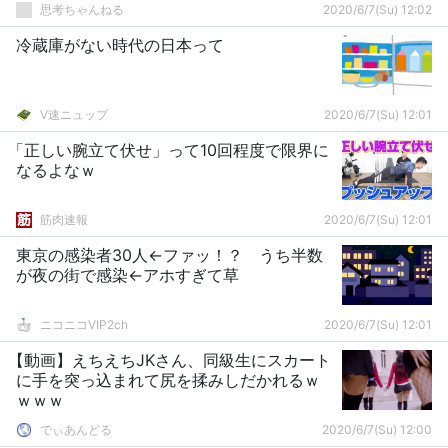
思考ちゃんねる
2020/6/7(Su) 12:02
冷蔵庫がない時代の日本って
V速ニュップ
2020/6/7(Su) 12:01
「正しい腕立て伏せ」って10回程度で限界に
なるよなｗ
筋肉速報
2020/6/7(Su) 12:01
東京の感染者30人←ファッ！？ うち半数
が夜の街で感染←アホすぎて草
ニコニコVIP2ch
2020/6/7(Su) 12:01
【動画】えちえちJKさん、同級生にスカート
に手を突っ込まれて尻を揉みしだかれるｗ
ｗｗｗ
でぃあんどる
2020/6/7(Su) 12:00