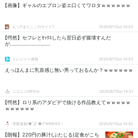
【画像】ギャルのエプロン姿エ口くてワロタｗｗｗｗｗｗ
えっ!?またここのサイト?
2020/6/7(Su) 14:33
【愕然】セフレとｾｯｸｽしたら翌日必ず腹壊すんだ
が…………………………
トレジャー速報
2020/6/7(Su) 14:33
えっほんまに乳首感じ無い男っておるんか？ｗｗｗｗｗｗ
ニコニコVIP2ch
2020/6/7(Su) 14:31
【愕然】ロリ系のアダビデで抜ける作品教えてｗｗｗｗｗ
ｗｗｗｗｗｗ
雪夜速報(●ﾟДﾟ●)TWINEWS！
2020/6/7(Su) 14:30
【朗報】220円の豚汁(ぶたじる)定食がこち