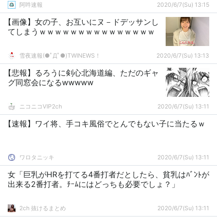
阿吽速報
2020/6/7(Su) 13:15
【画像】女の子、お互いにヌ－ドデッサンし
てしまうｗｗｗｗｗｗｗｗｗｗｗｗｗｗｗ
雪夜速報(●ﾟДﾟ●)TWINEWS！
2020/6/7(Su) 13:13
【悲報】るろうに剣心北海道編、ただのギャ
グ同窓会になるwwwww
ニコニコVIP2ch
2020/6/7(Su) 13:11
【速報】ワイ将、手コキ風俗でとんでもない子に当たるｗ
ワロタニッキ
2020/6/7(Su) 13:11
女「巨乳がHRを打てる4番打者だとしたら、貧乳はﾊﾞﾝﾄが
出来る2番打者。ﾁｰﾑにはどっちも必要でしょ？」
2ch 抜けるまとめ
2020/6/7(Su) 13:11