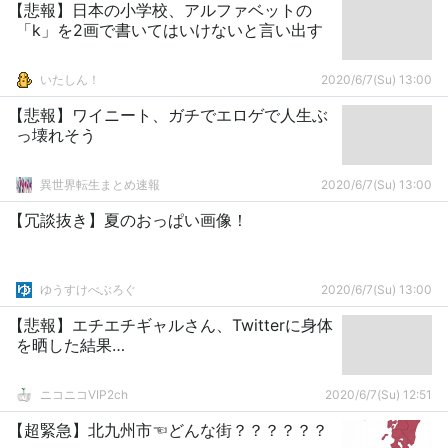
【悲報】日本の小学校、アルファベットの
「k」を2画で書いてはいけないと言い出す
いたしん！
2020/6/7(Su) 13:00
【悲報】ワイニート、ガチでエロゲで人生ぶ
っ壊れそう
異世界転生まとめ速報
2020/6/7(Su) 13:00
【冗談抜き】夏のおっぱい画像！
ゆうすけべぶろぐ
2020/6/7(Su) 13:00
【悲報】エチエチギャルさん、Twitterに身体
を晒した結果…
ニコニコVIP2ch
2020/6/7(Su) 12:51
【超緊急】北九州市☜どんな街？？？？？？