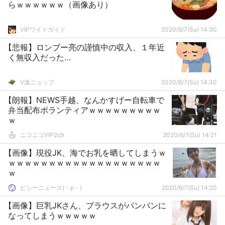
らｗｗｗｗｗｗ（画像あり）
VIPワイドガイド
2020/6/7(Su) 14:30
【悲報】ロンブー亮の謹慎中の収入、１年近
く無収入だった…
V速ニュップ
2020/6/7(Su) 14:30
【朗報】NEWS手越、なんかすげー自転車で
弁当配布ボランティアｗｗｗｗｗｗｗｗｗ
ｗ
ニコニコVIP2ch
2020/6/7(Su) 14:21
【画像】現役JK、海でお乳を晒してしまうｗ
ｗｗｗｗｗｗｗｗｗｗｗｗｗｗｗｗｗｗｗ
ｗ
ピシーニュース(・p・)ゞ
2020/6/7(Su) 14:20
【画像】巨乳JKさん、ブラウスがパンパンに
なってしまうｗｗｗｗｗ