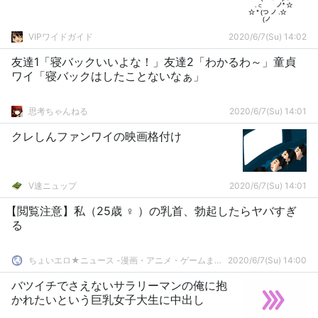
VIPワイドガイド
2020/6/7(Su) 14:02
友達1「寝バックいいよな！」友達2「わかるわ～」童貞
ワイ「寝バックはしたことないなぁ」
思考ちゃんねる
2020/6/7(Su) 14:01
クレしんファンワイの映画格付け
V速ニュップ
2020/6/7(Su) 14:01
【閲覧注意】私（25歳 ♀ ）の乳首、勃起したらヤバすぎ
る
ちょいエロ★ニュース -漫画・アニメ・ゲームまとめ-
2020/6/7(Su) 14:00
バツイチでさえないサラリーマンの俺に抱
かれたいという巨乳女子大生に中出し