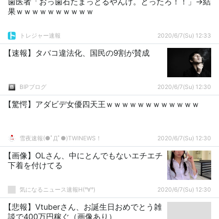
歯医者「おっ歯石たまっとるやんけ。とったろ！！」→結
果ｗｗｗｗｗｗｗｗｗｗ
トレジャー速報
2020/6/7(Su) 12:33
【速報】タバコ違法化、国民の9割が賛成
BIPブログ
2020/6/7(Su) 12:30
【驚愕】アダビデ女優四天王ｗｗｗｗｗｗｗｗｗｗｗｗ
雪夜速報(●ﾟДﾟ●)TWINEWS！
2020/6/7(Su) 12:30
【画像】OLさん、中にとんでもないエチエチ
下着を付けてる
気になるニュース速報H(°∀°)
2020/6/7(Su) 12:30
【悲報】Vtuberさん、お誕生日おめでとう雑
談で400万円稼ぐ（画像あり）