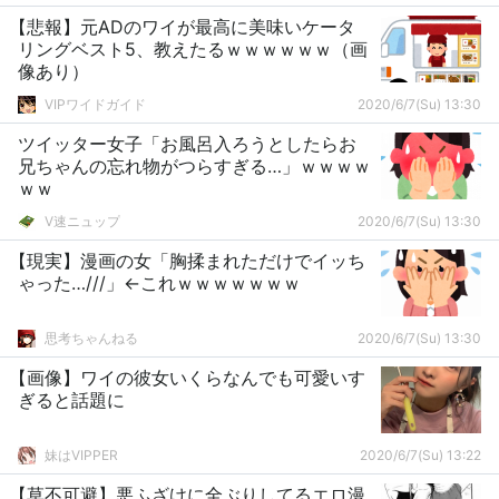
【悲報】元ADのワイが最高に美味いケータ
リングベスト5、教えたるｗｗｗｗｗｗ（画
像あり）
VIPワイドガイド
2020/6/7(Su) 13:30
ツイッター女子「お風呂入ろうとしたらお
兄ちゃんの忘れ物がつらすぎる…」ｗｗｗｗ
ｗｗ
V速ニュップ
2020/6/7(Su) 13:30
【現実】漫画の女「胸揉まれただけでイッち
ゃった…///」←これｗｗｗｗｗｗｗ
思考ちゃんねる
2020/6/7(Su) 13:30
【画像】ワイの彼女いくらなんでも可愛いす
ぎると話題に
妹はVIPPER
2020/6/7(Su) 13:22
【草不可避】悪ふざけに全ぶりしてるエロ漫