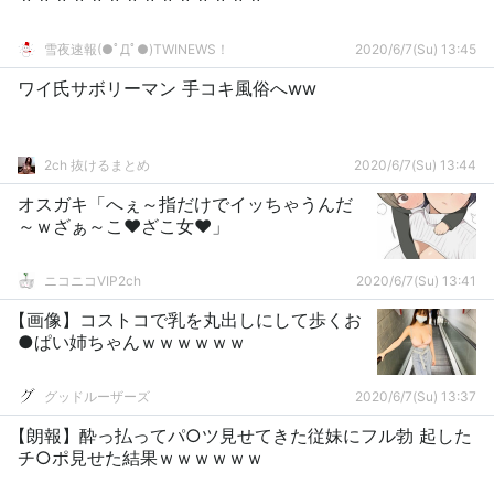
雪夜速報(●ﾟДﾟ●)TWINEWS！
2020/6/7(Su) 13:45
ワイ氏サボリーマン 手コキ風俗へww
2ch 抜けるまとめ
2020/6/7(Su) 13:44
オスガキ「へぇ～指だけでイッちゃうんだ
～ｗざぁ～こ♥ざこ女♥」
ニコニコVIP2ch
2020/6/7(Su) 13:41
【画像】コストコで乳を丸出しにして歩くお
●ぱい姉ちゃんｗｗｗｗｗｗ
グッドルーザーズ
2020/6/7(Su) 13:37
【朗報】酔っ払ってパ○ツ見せてきた従妹にフル勃 起した
チ○ポ見せた結果ｗｗｗｗｗｗ