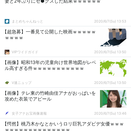
妻と2年ぶりにセ●クスした結果ｗｗｗｗｗｗ
まとめちゃんねっと
2020/6/7(Su) 13:53
【超急募】一番見て公開した映画ｗｗｗｗｗ
ｗｗｗｗ
VIPワイドガイド
2020/6/7(Su) 13:50
【画像】昭和13年の児童向け世界地図がレベ
ル高すぎる件ｗｗｗｗｗｗｗｗｗｗｗ
V速ニュップ
2020/6/7(Su) 13:50
【画像】テレ東の竹崎由佳アナがおっぱいを
攻めた衣装でアピール
女子アナお宝画像速報
2020/6/7(Su) 13:46
【愕然】桃乃木かなとかいうロリ巨乳アダビデ女優ｗｗｗ
ｗｗｗｗｗｗｗｗｗｗｗｗｗｗ