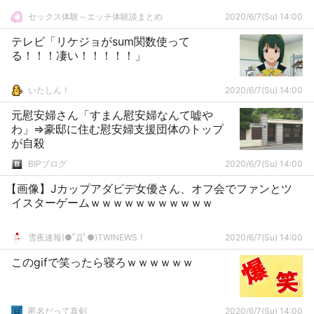
セックス体験～エッチ体験談まとめ
2020/6/7(Su) 14:00
テレビ「リケジョがsum関数使って
る！！！凄い！！！！！」
いたしん！
2020/6/7(Su) 14:00
元慰安婦さん「すまん慰安婦なんて嘘や
わ」⇒豪邸に住む慰安婦支援団体のトップ
が自殺
BIPブログ
2020/6/7(Su) 14:00
【画像】Jカップアダビデ女優さん、オフ会でファンとツ
イスターゲームｗｗｗｗｗｗｗｗｗｗｗ
雪夜速報(●ﾟДﾟ●)TWINEWS！
2020/6/7(Su) 14:00
このgifで笑ったら寝ろｗｗｗｗｗｗ
匿名だって真剣
2020/6/7(Su) 14:00