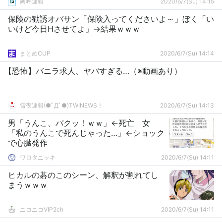
阿吽速報
2020/6/7(Su) 14:15
保険の勧誘オバサン「保険入ってくださいよ～」ぼく「い
いけど今日Hさせてよ」→結果ｗｗｗ
まとめCUP
2020/6/7(Su) 14:14
【恐怖】バニラ求人、ヤバすぎる…（※動画あり）
雪夜速報(●ﾟДﾟ●)TWINEWS！
2020/6/7(Su) 14:13
男「うんこ、パクッ！ｗｗ」←死亡 女
「私のうんこで死んじゃった…」←ショック
で心臓発作
ワロタニッキ
2020/6/7(Su) 14:11
ヒカルの碁のこのシーン、解釈が割れてし
まうｗｗｗ
ニコニコVIP2ch
2020/6/7(Su) 14:11