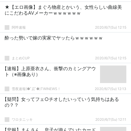
★【エロ画像】まぐろ物産とかいう、女性らしい曲線美
にこだわるAVメーカーｗｗｗｗｗｗ
阿吽速報
2020/6/7(Su) 12:15
酔った勢いで嫁の実家でヤッたらｗｗｗｗｗｗ
まとめCUP
2020/6/7(Su) 12:15
【速報】上原亜衣さん、衝撃のカミングアウ
ト（※画像あり）
雪夜速報(●ﾟДﾟ●)TWINEWS！
2020/6/7(Su) 12:13
【疑問】女ってフェ○チオしたいっていう気持ちはある
の？？
ワロタニッキ
2020/6/7(Su) 12:11
【悲報】まんさん、息子が遊んでいたカード