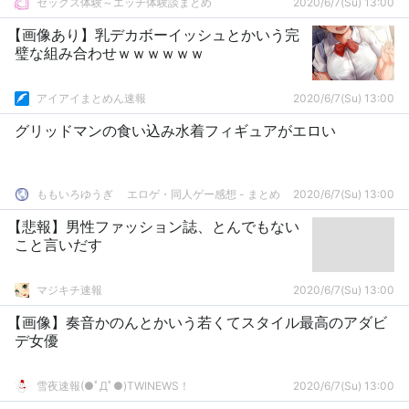
セックス体験～エッチ体験談まとめ
2020/6/7(Su) 13:00
【画像あり】乳デカボーイッシュとかいう完
璧な組み合わせｗｗｗｗｗｗ
アイアイまとめん速報
2020/6/7(Su) 13:00
グリッドマンの食い込み水着フィギュアがエロい
ももいろゆうぎ エロゲ・同人ゲー感想 - まとめ
2020/6/7(Su) 13:00
【悲報】男性ファッション誌、とんでもない
こと言いだす
マジキチ速報
2020/6/7(Su) 13:00
【画像】奏音かのんとかいう若くてスタイル最高のアダビ
デ女優
雪夜速報(●ﾟДﾟ●)TWINEWS！
2020/6/7(Su) 13:00