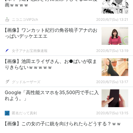
画ｗｗｗｗ
ニコニコVIP2ch
2020/6/7(Su) 13:21
【画像】ワンカット紀行の角谷暁子アナのお
っぱいデッケエエエ
女子アナお宝画像速報
2020/6/7(Su) 13:19
【画像】池田エライザさん、お●ぱいが収ま
りきらないｗｗｗｗｗ
グッドルーザーズ
2020/6/7(Su) 13:17
Google「高性能スマホを35,500円で手に入
れよう。」
匿名だって真剣
2020/6/7(Su) 13:15
【画像】この女の子に銃を向けられたらどうする？ｗｗ