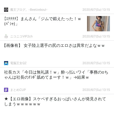
魔王ブログ。-Beelzeboul-
2020/6/7(Su) 13:15
【ｴﾁﾁﾁﾁ】まんさん「ジムで鍛えたった！ｗ
(ﾊﾟｼｬ)」
ニコニコVIP2ch
2020/6/7(Su) 13:15
【画像有】 女子陸上選手の尻のエロさは異常だよなｗｗ
電脳王女QZ
2020/6/7(Su) 13:15
社長カス「今日は無礼講！ｗ」酔っ払いワイ「事務のoち
ゃんは社長のﾁﾝﾎﾟ舐めてまーす！ｗ」→結果ｗ
まとめCUP
2020/6/7(Su) 13:15
★【エロ画像】スケベすぎるおっぱいさんが発見されて
しまうｗｗｗｗｗｗ