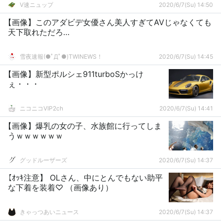
V速ニュップ
2020/6/7(Su) 14:50
【画像】このアダビデ女優さん美人すぎてAVじゃなくても
天下取れただろ…
雪夜速報(●ﾟДﾟ●)TWINEWS！
2020/6/7(Su) 14:45
【画像】新型ポルシェ911turboSかっけ
ぇ・・・
ニコニコVIP2ch
2020/6/7(Su) 14:41
【画像】爆乳の女の子、水族館に行ってしま
うｗｗｗｗｗｗ
グッドルーザーズ
2020/6/7(Su) 14:37
【ｵｯｷ注意】 OLさん、中にとんでもない助平
な下着を装着♡ （画像あり）
きゃっつあいニュース
2020/6/7(Su) 14:37