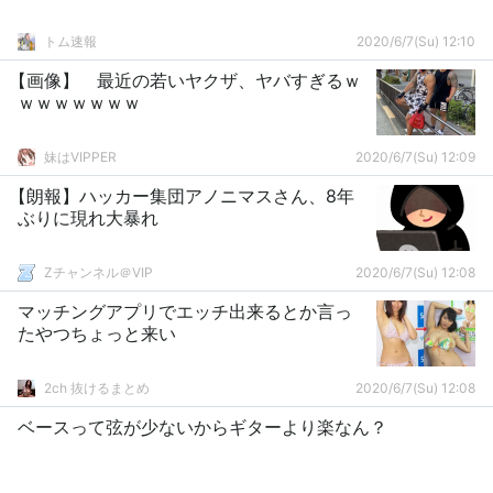
トム速報
2020/6/7(Su) 12:10
【画像】 最近の若いヤクザ、ヤバすぎるｗ
ｗｗｗｗｗｗｗ
妹はVIPPER
2020/6/7(Su) 12:09
【朗報】ハッカー集団アノニマスさん、8年
ぶりに現れ大暴れ
Zチャンネル＠VIP
2020/6/7(Su) 12:08
マッチングアプリでエッチ出来るとか言っ
たやつちょっと来い
2ch 抜けるまとめ
2020/6/7(Su) 12:08
ベースって弦が少ないからギターより楽なん？