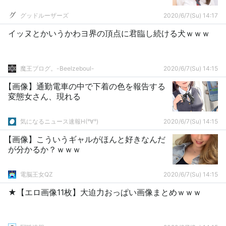
グッドルーザーズ
2020/6/7(Su) 14:17
イッヌとかいうかわヨ界の頂点に君臨し続ける犬ｗｗｗ
魔王ブログ。-Beelzeboul-
2020/6/7(Su) 14:15
【画像】通勤電車の中で下着の色を報告する
変態女さん、現れる
気になるニュース速報H(°∀°)
2020/6/7(Su) 14:15
【画像】こういうギャルがほんと好きなんだ
が分かるか？ｗｗｗ
電脳王女QZ
2020/6/7(Su) 14:15
★【エロ画像11枚】大迫力おっぱい画像まとめｗｗｗ