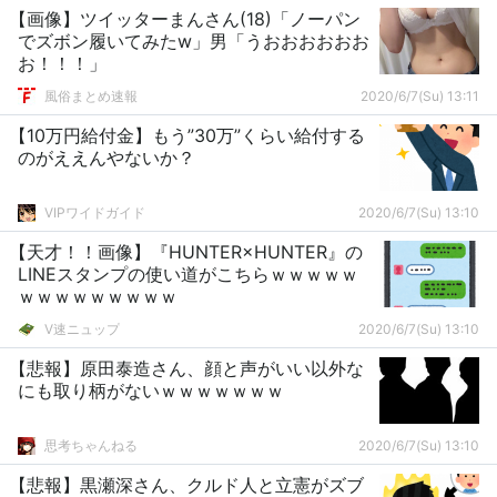
【画像】ツイッターまんさん(18)「ノーパン
でズボン履いてみたw」男「うおおおおおお
お！！！」
風俗まとめ速報
2020/6/7(Su) 13:11
【10万円給付金】もう”30万”くらい給付する
のがええんやないか？
VIPワイドガイド
2020/6/7(Su) 13:10
【天才！！画像】『HUNTER×HUNTER』の
LINEスタンプの使い道がこちらｗｗｗｗｗ
ｗｗｗｗｗｗｗｗｗ
V速ニュップ
2020/6/7(Su) 13:10
【悲報】原田泰造さん、顔と声がいい以外な
にも取り柄がないｗｗｗｗｗｗｗ
思考ちゃんねる
2020/6/7(Su) 13:10
【悲報】黒瀬深さん、クルド人と立憲がズブ