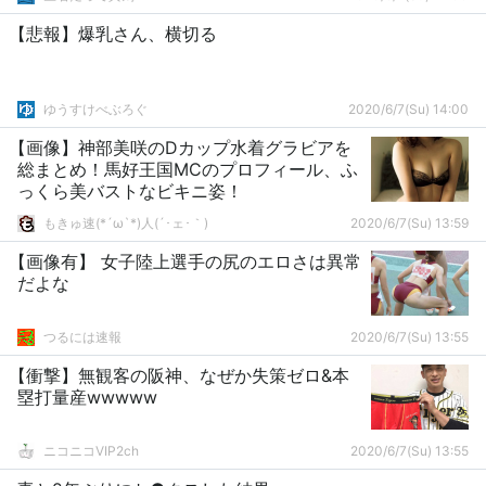
【悲報】爆乳さん、横切る
ゆうすけべぶろぐ
2020/6/7(Su) 14:00
【画像】神部美咲のDカップ水着グラビアを
総まとめ！馬好王国MCのプロフィール、ふ
っくら美バストなビキニ姿！
もきゅ速(*´ω`*)人(´･ェ･｀)
2020/6/7(Su) 13:59
【画像有】 女子陸上選手の尻のエロさは異常
だよな
つるには速報
2020/6/7(Su) 13:55
【衝撃】無観客の阪神、なぜか失策ゼロ&本
塁打量産wwwww
ニコニコVIP2ch
2020/6/7(Su) 13:55