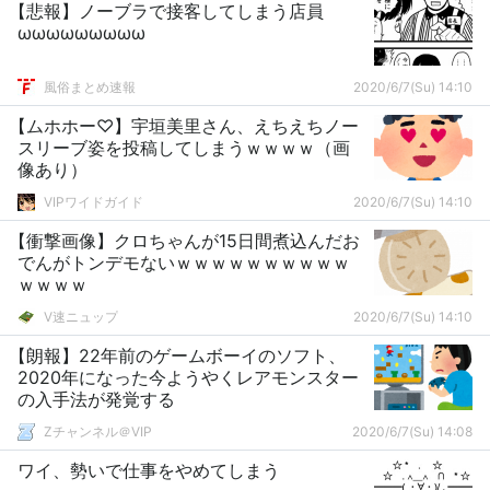
【悲報】ノーブラで接客してしまう店員
ωωωωωωωωω
風俗まとめ速報
2020/6/7(Su) 14:10
【ムホホー♡】宇垣美里さん、えちえちノー
スリーブ姿を投稿してしまうｗｗｗｗ（画
像あり）
VIPワイドガイド
2020/6/7(Su) 14:10
【衝撃画像】クロちゃんが15日間煮込んだお
でんがトンデモないｗｗｗｗｗｗｗｗｗｗ
ｗｗｗｗ
V速ニュップ
2020/6/7(Su) 14:10
【朗報】22年前のゲームボーイのソフト、
2020年になった今ようやくレアモンスター
の入手法が発覚する
Zチャンネル＠VIP
2020/6/7(Su) 14:08
ワイ、勢いで仕事をやめてしまう