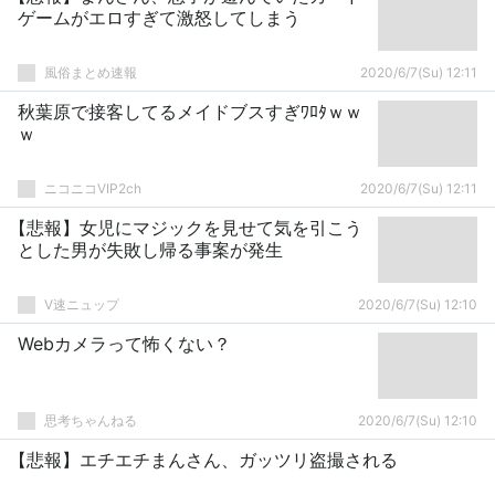
ゲームがエロすぎて激怒してしまう
風俗まとめ速報
2020/6/7(Su) 12:11
秋葉原で接客してるメイドブスすぎﾜﾛﾀｗｗ
ｗ
ニコニコVIP2ch
2020/6/7(Su) 12:11
【悲報】女児にマジックを見せて気を引こう
とした男が失敗し帰る事案が発生
V速ニュップ
2020/6/7(Su) 12:10
Webカメラって怖くない？
思考ちゃんねる
2020/6/7(Su) 12:10
【悲報】エチエチまんさん、ガッツリ盗撮される