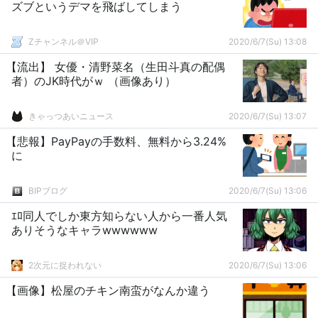
ズブというデマを飛ばしてしまう
Zチャンネル＠VIP
2020/6/7(Su) 13:08
【流出】 女優・清野菜名（生田斗真の配偶
者）のJK時代がｗ （画像あり）
きゃっつあいニュース
2020/6/7(Su) 13:07
【悲報】PayPayの手数料、無料から3.24%
に
BIPブログ
2020/6/7(Su) 13:06
ｴﾛ同人でしか東方知らない人から一番人気
ありそうなキャラwwwwww
2次元に捉われない
2020/6/7(Su) 13:06
【画像】松屋のチキン南蛮がなんか違う