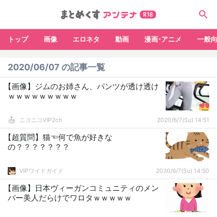
トップ
画像
エロネタ
動画
漫画･アニメ
一般
2020/06/07 の記事一覧
【画像】ジムのお姉さん、パンツが透け透け
ｗｗｗｗｗｗｗｗｗ
ニコニコVIP2ch
2020/6/7(Su) 14:51
【超質問】猫☜何で魚が好きな
の？？？？？？？
VIPワイドガイド
2020/6/7(Su) 14:50
【画像】日本ヴィーガンコミュニティのメン
バー美人だらけでワロタｗｗｗｗｗ