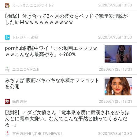
えっ!?またここのサイト?
2020/6/7(Su) 13:33
【衝撃】付き合って3ヶ月の彼女をベッドで無理矢理脱が
した結果ｗｗｗｗｗｗｗｗｗｗ
トレジャー速報
2020/6/7(Su) 13:33
pornhub閲覧中ワイ「この動画エッッッｗ
ｗｗこんなん最高やろ」←?60%
ニコニコVIP2ch
2020/6/7(Su) 13:31
みちょぱ 腹筋バキバキな水着オフショット
を公開
筋肉速報
2020/6/7(Su) 13:31
【悲報】アダビ女優さん「電車乗る度に痴漢されるからほ
んとに電車大嫌い。なんでこんな平然と触ってくるんだ
ろ…」
雪夜速報(●ﾟДﾟ●)TWINEWS！
2020/6/7(Su) 13:30