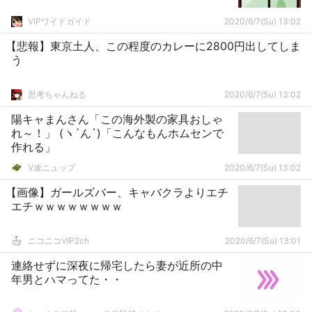
VIPワイドガイド
2020/6/7(Su) 13:02
【悲報】東京土人、この程度のカレーに2800円出してしま
う
思考ちゃんねる
2020/6/7(Su) 13:02
陽キャまんさん「この海外製の家具おしゃ
れ～！」 (ヽ´ん`)「こんなもんホムセンで
作れる」
V速ニュップ
2020/6/7(Su) 13:02
【画像】ガールズバー、キャバクラよりエチ
エチｗｗｗｗｗｗｗｗ
ニコニコVIP2ch
2020/6/7(Su) 13:01
連絡せずに深夜に帰宅したら妻が近所の中
年男とハマってた・・