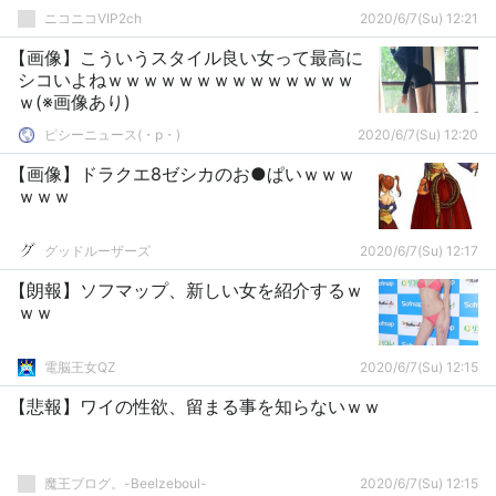
ニコニコVIP2ch
2020/6/7(Su) 12:21
【画像】こういうスタイル良い女って最高に
シコいよねｗｗｗｗｗｗｗｗｗｗｗｗｗｗ
ｗ(※画像あり)
ピシーニュース(・p・)ゞ
2020/6/7(Su) 12:20
【画像】ドラクエ8ゼシカのお●ぱいｗｗｗ
ｗｗｗ
グッドルーザーズ
2020/6/7(Su) 12:17
【朗報】ソフマップ、新しい女を紹介するｗ
ｗｗ
電脳王女QZ
2020/6/7(Su) 12:15
【悲報】ワイの性欲、留まる事を知らないｗｗ
魔王ブログ。-Beelzeboul-
2020/6/7(Su) 12:15