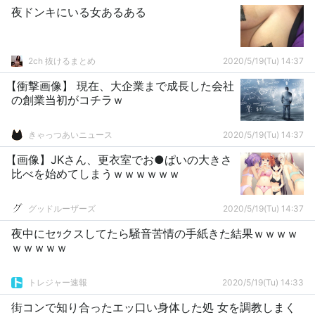
夜ドンキにいる女あるある
2ch 抜けるまとめ
2020/5/19(Tu) 14:37
【衝撃画像】 現在、大企業まで成長した会社
の創業当初がコチラｗ
きゃっつあいニュース
2020/5/19(Tu) 14:37
【画像】JKさん、更衣室でお●ぱいの大きさ
比べを始めてしまうｗｗｗｗｗｗ
グッドルーザーズ
2020/5/19(Tu) 14:37
夜中にセｯクスしてたら騒音苦情の手紙きた結果ｗｗｗｗ
ｗｗｗｗｗ
トレジャー速報
2020/5/19(Tu) 14:33
街コンで知り合ったエッ口い身体した処 女を調教しまく