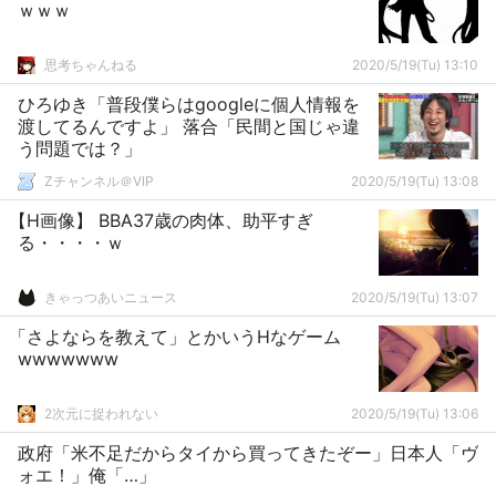
ｗｗｗ
思考ちゃんねる
2020/5/19(Tu) 13:10
ひろゆき「普段僕らはgoogleに個人情報を
渡してるんですよ」 落合「民間と国じゃ違
う問題では？」
Zチャンネル＠VIP
2020/5/19(Tu) 13:08
【H画像】 BBA37歳の肉体、助平すぎ
る・・・・ｗ
きゃっつあいニュース
2020/5/19(Tu) 13:07
「さよならを教えて」とかいうHなゲーム
wwwwwww
2次元に捉われない
2020/5/19(Tu) 13:06
政府「米不足だからタイから買ってきたぞー」日本人「ヴ
ォエ！」俺「…」