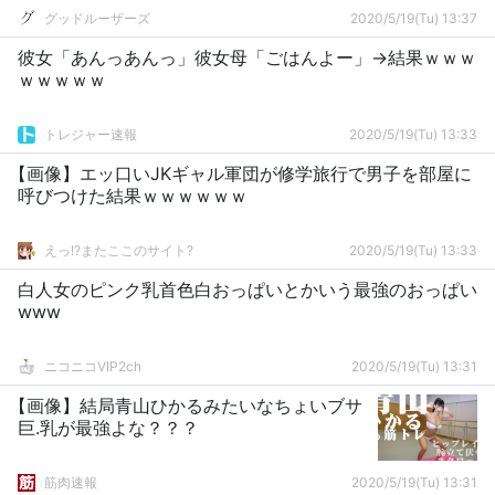
グッドルーザーズ
2020/5/19(Tu) 13:37
彼女「あんっあんっ」彼女母「ごはんよー」→結果ｗｗｗ
ｗｗｗｗｗ
トレジャー速報
2020/5/19(Tu) 13:33
【画像】エッ口いJKギャル軍団が修学旅行で男子を部屋に
呼びつけた結果ｗｗｗｗｗｗ
えっ!?またここのサイト?
2020/5/19(Tu) 13:33
白人女のピンク乳首色白おっぱいとかいう最強のおっぱい
www
ニコニコVIP2ch
2020/5/19(Tu) 13:31
【画像】結局青山ひかるみたいなちょいブサ
巨.乳が最強よな？？？
筋肉速報
2020/5/19(Tu) 13:31