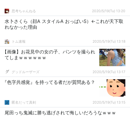
思考ちゃんねる
2020/5/19(Tu) 13:20
水卜さくら（顔A スタイルA おっぱいS）←これが天下取
れなかった理由
トム速報
2020/5/19(Tu) 13:18
【画像】お花見中の女の子、パンツを撮られ
てしまｗｗｗｗｗｗ
グッドルーザーズ
2020/5/19(Tu) 13:17
『色字共感覚』を持ってる者だが質問ある？
匿名だって真剣
2020/5/19(Tu) 13:15
尾田っち鬼滅に勝ち逃げされて悔しいだろうなｗｗｗ