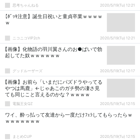
思考ちゃんねる
2020/5/19(Tu) 12:21
【ﾎﾞｯｷ注意】誕生日祝いと童貞卒業ｗｗｗｗ
ｗ
ニコニコVIP2ch
2020/5/19(Tu) 12:21
【画像】化物語の羽川翼さんのお●ぱいで勃
起してた奴ｗｗｗｗｗｗ
グッドルーザーズ
2020/5/19(Tu) 12:17
【画像】お前ら「いまだにパズドラやってる
やつは馬鹿」←じゃあこのガチ勢の凄さ見
ても同じこと言えるのかな？ｗｗｗｗ
電脳王女QZ
2020/5/19(Tu) 12:15
ワイ、酔っ払って友達から一度だけﾌｪﾗしてもらったらｗ
ｗｗｗｗｗｗｗ
まとめCUP
2020/5/19(Tu) 12:15