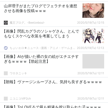
山岸理子がまたブログでフェラチオを連想
させる画像を投稿ｗｗｗ
魔王ブログ。-Beelzeboul-
2020/5/19(Tu) 12:15
【画像】閃乱カグラのソシャゲさん、とんで
もなくスケベな衣装を考案してしまう
ちょいエロ★ニュース -漫画・アニメ・ゲームまとめ-
2020/5/19(Tu) 12:13
【画像】AIが描いた裸の女の絵がエチエチす
ぎるｗｗｗｗ【勃起注意】
ワロタニッキ
2020/5/19(Tu) 12:11
【朗報】ヴァージンループさん、気持ち良すぎるｗｗｗｗ
ニコニコVIP2ch
2020/5/19(Tu) 12:11
【画像】ToLOVEるで最も精液を搾り取られた子ｗｗｗｗ