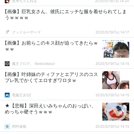
思考ちゃんねる
2020/5/19(Tu) 14:20
【画像】巨乳女さん、彼氏にエッチな服を着せられてしま
うｗｗｗｗ
グッドルーザーズ
2020/5/19(Tu) 14:17
【画像】お前らこのキス顔が迫ってきたらｗ
ｗｗ
魔王ブログ。-Beelzeboul-
2020/5/19(Tu) 14:15
【画像】叶姉妹のティファとエアリスのコス
プレ乳でかくてエロすぎワロタｗ
電脳王女QZ
2020/5/19(Tu) 14:15
★【悲報】深田えいみちゃんのおっぱい、
めっちゃ硬そうｗｗｗ
阿吽速報
2020/5/19(Tu) 14:15