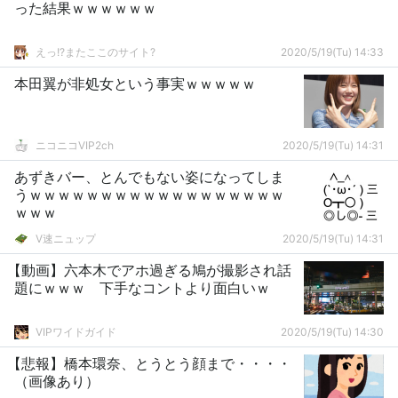
った結果ｗｗｗｗｗｗ
えっ!?またここのサイト?
2020/5/19(Tu) 14:33
本田翼が非処女という事実ｗｗｗｗｗ
ニコニコVIP2ch
2020/5/19(Tu) 14:31
あずきバー、とんでもない姿になってしま
うｗｗｗｗｗｗｗｗｗｗｗｗｗｗｗｗｗｗ
ｗｗｗ
V速ニュップ
2020/5/19(Tu) 14:31
【動画】六本木でアホ過ぎる鳩が撮影され話
題にｗｗｗ 下手なコントより面白いｗ
VIPワイドガイド
2020/5/19(Tu) 14:30
【悲報】橋本環奈、とうとう顔まで・・・・
（画像あり）