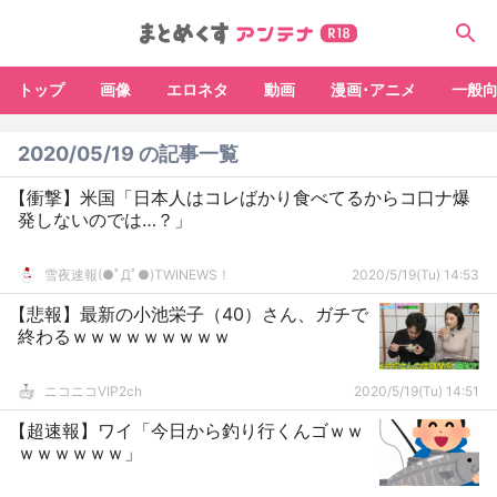
トップ
画像
エロネタ
動画
漫画･アニメ
一般
2020/05/19 の記事一覧
【衝撃】米国「日本人はコレばかり食べてるからコ口ナ爆
発しないのでは…？」
雪夜速報(●ﾟДﾟ●)TWINEWS！
2020/5/19(Tu) 14:53
【悲報】最新の小池栄子（40）さん、ガチで
終わるｗｗｗｗｗｗｗｗｗ
ニコニコVIP2ch
2020/5/19(Tu) 14:51
【超速報】ワイ「今日から釣り行くんゴｗｗ
ｗｗｗｗｗｗ」