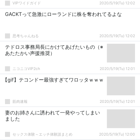
VIPワイドガイド
2020/5/19(Tu) 12:02
GACKTって急激にローランドに株を奪われてるよな
思考ちゃんねる
2020/5/19(Tu) 12:02
テドロス事務局長にかけてあげたいもの（※
あたたかい声援推奨）
ニコニコVIP2ch
2020/5/19(Tu) 12:01
【gif】テコンドー最強すぎてワロッタｗｗｗ
筋肉速報
2020/5/19(Tu) 12:01
妻のお姉さんに誘われて一発やってしまい
ました
セックス体験～エッチ体験談まとめ
2020/5/19(Tu) 12:00