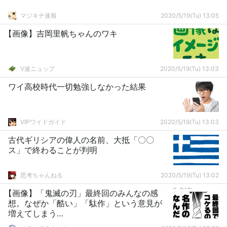
マジキチ速報
2020/5/19(Tu) 13:05
【画像】吉岡里帆ちゃんのワキ
V速ニュップ
2020/5/19(Tu) 13:03
ワイ高校時代一切勉強しなかった結果
VIPワイドガイド
2020/5/19(Tu) 13:03
古代ギリシアの偉人の名前、大抵「〇〇
ス」で終わることが判明
思考ちゃんねる
2020/5/19(Tu) 13:02
【画像】「鬼滅の刃」最終回のみんなの感
想。なぜか「酷い」「駄作」という意見が
増えてしまう…