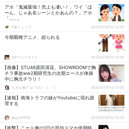
アホ「鬼滅最強！売上も凄い！」ワイ「ほ
ーん、じゃあ名シーンとかあんの？」アホ
「……」
V速ニュップ
2020/5/19(Tu) 13:30
今期覇権アニメ、絞られる
VIPワイドガイド
2020/5/19(Tu) 13:30
【画像】STU48原田清花、SHOWROOMで胸
チラ事故ww2期研究生の次期エースが体操
中に胸元チラリ！
もきゅ速(*´ω`*)人(´･ェ･｀)
2020/5/19(Tu) 13:30
【速報】南海トラフの妹がYoutubeに現れ謝
罪する
妹はVIPPER
2020/5/19(Tu) 13:30
【衝撃】ニート俺の1日の平均スマホ使用時