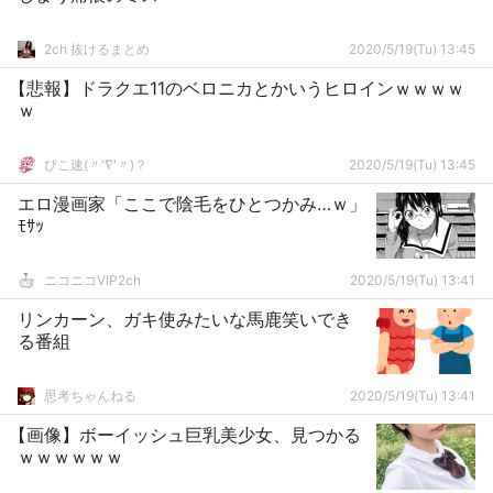
2ch 抜けるまとめ
2020/5/19(Tu) 13:45
【悲報】ドラクエ11のベロニカとかいうヒロインｗｗｗｗ
ｗ
ぴこ速(〃'∇'〃)？
2020/5/19(Tu) 13:45
エロ漫画家「ここで陰毛をひとつかみ…ｗ」
ﾓｻｯ
ニコニコVIP2ch
2020/5/19(Tu) 13:41
リンカーン、ガキ使みたいな馬鹿笑いでき
る番組
思考ちゃんねる
2020/5/19(Tu) 13:41
【画像】ボーイッシュ巨乳美少女、見つかる
ｗｗｗｗｗｗ