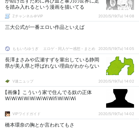
が助け出すために再び血と暴力の世界に足
を踏み入れるという漫画を描いてる
Zチャンネル＠VIP
2020/5/19(Tu) 14:08
三大公式が一番エロい作品といえば
ももいろゆうぎ エロゲ・同人ゲー感想 - まとめ
2020/5/19(Tu) 14:05
長澤まさみや広瀬すずを輩出している静岡
県が美人県と呼ばれない理由がわからない
V速ニュップ
2020/5/19(Tu) 14:02
【画像】こういう家で住んでる奴の正体
WiWiWiWiWiWiWiWifiWiWiWi
VIPワイドガイド
2020/5/19(Tu) 14:02
橋本環奈の胸とか言われてもさ