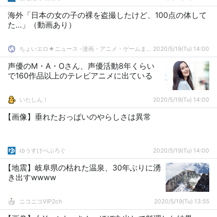
海外「日本の女の子の裸を盗撮したけど、100点の体して
た…」（動画あり）
ちょいエロ★ニュース -漫画・アニメ・ゲームまとめ-
2020/5/19(Tu) 14:00
声優のM・A・Oさん、声優活動8年くらい
で160作品以上のテレビアニメに出ている
いたしん！
2020/5/19(Tu) 14:00
【画像】垂れたおっぱいのやらしさは異常
ゆうすけべぶろぐ
2020/5/19(Tu) 14:00
【地震】岐阜県の枯れた温泉、30年ぶりに湧
き出すwwww
ニコニコVIP2ch
2020/5/19(Tu) 13:55