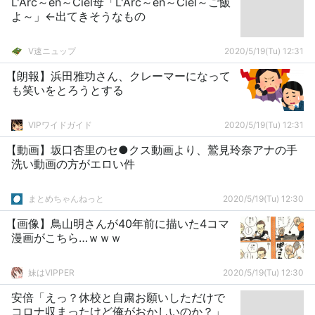
L'Arc～en～Ciel母「L'Arc～en～Ciel～ご飯
よ～」←出てきそうなもの
V速ニュップ
2020/5/19(Tu) 12:31
【朗報】浜田雅功さん、クレーマーになって
も笑いをとろうとする
VIPワイドガイド
2020/5/19(Tu) 12:31
【動画】坂口杏里のセ●クス動画より、鷲見玲奈アナの手
洗い動画の方がエロい件
まとめちゃんねっと
2020/5/19(Tu) 12:30
【画像】鳥山明さんが40年前に描いた4コマ
漫画がこちら…ｗｗｗ
妹はVIPPER
2020/5/19(Tu) 12:30
安倍「えっ？休校と自粛お願いしただけで
コロナ収まったけど俺がおかしいのか？」