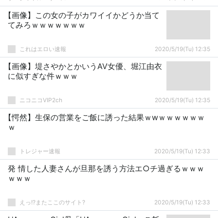
【画像】この女の子がカワイイかどうか当て
てみろｗｗｗｗｗｗｗ
これはエロい速報
2020/5/19(Tu) 12:35
【画像】堤さやかとかいうAV女優、堀江由衣
に似すぎな件ｗｗｗ
ニコニコVIP2ch
2020/5/19(Tu) 12:35
【愕然】生保の営業をご飯に誘った結果ｗwｗｗｗｗｗｗ
ｗ
トレジャー速報
2020/5/19(Tu) 12:33
発 情した人妻さんが旦那を誘う方法エ○チ過ぎるｗｗｗ
ｗｗｗ
えっ!?またここのサイト?
2020/5/19(Tu) 12:33