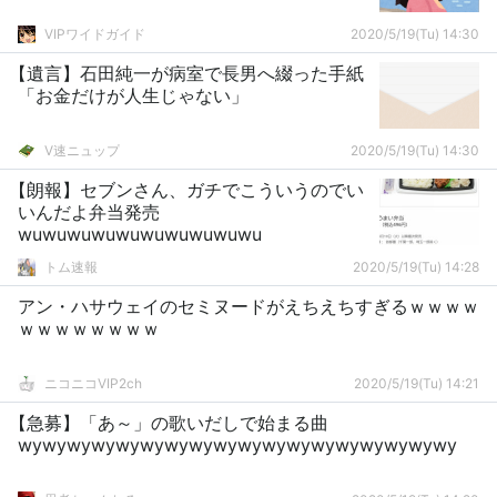
VIPワイドガイド
2020/5/19(Tu) 14:30
【遺言】石田純一が病室で長男へ綴った手紙
「お金だけが人生じゃない」
V速ニュップ
2020/5/19(Tu) 14:30
【朗報】セブンさん、ガチでこういうのでい
いんだよ弁当発売
wuwuwuwuwuwuwuwuwuwu
トム速報
2020/5/19(Tu) 14:28
アン・ハサウェイのセミヌードがえちえちすぎるｗｗｗｗ
ｗｗｗｗｗｗｗｗ
ニコニコVIP2ch
2020/5/19(Tu) 14:21
【急募】「あ～」の歌いだしで始まる曲
wywywywywywywywywywywywywywywywywywy