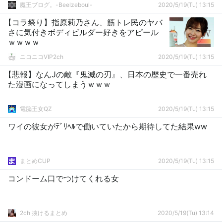
魔王ブログ。-Beelzeboul-
2020/5/19(Tu) 13:15
【コラ祭り】指原莉乃さん、筋トレ民のヤバ
さに気付きボディビルダー好きをアピール
ｗｗｗｗ
ニコニコVIP2ch
2020/5/19(Tu) 13:15
【悲報】なんJの敵『鬼滅の刃』、日本の歴史で一番売れ
た漫画になってしまうｗｗｗ
電脳王女QZ
2020/5/19(Tu) 13:15
ワイの彼女がﾃﾞﾘﾍﾙで働いていたから期待してた結果ww
まとめCUP
2020/5/19(Tu) 13:15
コンドーム口でつけてくれる女
2ch 抜けるまとめ
2020/5/19(Tu) 13:14