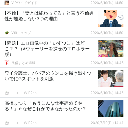
VIPワイドガイド
2020/5/19(Tu) 14:50
【不倫】「妻とは終わってる」と言う不倫男
性が離婚しない3つの理由
V速ニュップ
2020/5/19(Tu) 14:50
【問題】エロ画像中の「いずつこ」はど
こ？？（※ウォーリーを探せのエロホラー
版）
風俗まとめ速報
2020/5/19(Tu) 14:46
ワイ介護士、ババアのウンコを掻き出すつ
いでにGスポットを刺激
ニコニコVIP2ch
2020/5/19(Tu) 14:45
高橋まつり「もうこんな仕事辞めてや
る！」←なぜこれができなかったのか？
ニコニコVIP2ch
2020/5/19(Tu) 14:41