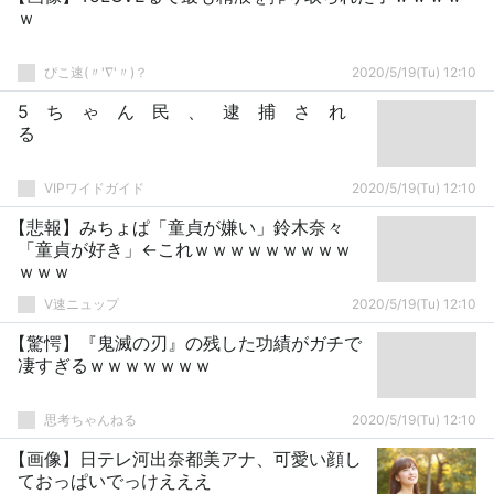
ｗ
ぴこ速(〃'∇'〃)？
2020/5/19(Tu) 12:10
5 ち ゃ ん 民 、 逮 捕 さ れ
る
VIPワイドガイド
2020/5/19(Tu) 12:10
【悲報】みちょぱ「童貞が嫌い」鈴木奈々
「童貞が好き」←これｗｗｗｗｗｗｗｗｗ
ｗｗｗ
V速ニュップ
2020/5/19(Tu) 12:10
【驚愕】『鬼滅の刃』の残した功績がガチで
凄すぎるｗｗｗｗｗｗｗ
思考ちゃんねる
2020/5/19(Tu) 12:10
【画像】日テレ河出奈都美アナ、可愛い顔し
ておっぱいでっけえええ