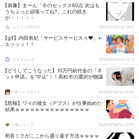
【画像】まーん「今のセックス60点 次はも
うちょっと頑張ってね?」これの続き
が・・・・・
ニコニコVIP2ch
2020/5/19(Tu) 13:11
【gif】内田有紀「サービスサービスゥ❤」←
エッッッ！！
ワロタニッキ
2020/5/19(Tu) 13:11
【どうしてこうなった】10万円給付金の『ネ
ット申請』を”中止”！！高松市の選択が物議
VIPワイドガイド
2020/5/19(Tu) 13:10
【怒報】ワイの彼女（デブス）が仕事始めた
結果ｗｗｗｗｗｗｗｗｗｗｗｗｗｗｗ
V速ニュップ
2020/5/19(Tu) 13:10
初音ミクがここから盛り返す方法ｗｗｗｗ