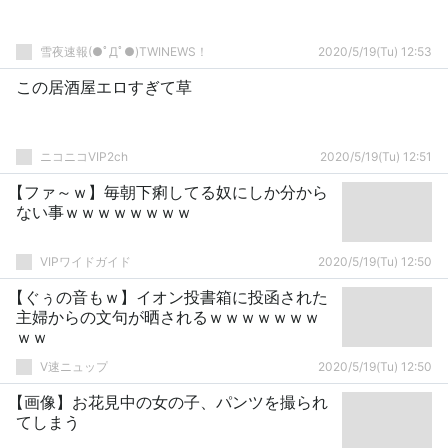
雪夜速報(●ﾟДﾟ●)TWINEWS！
2020/5/19(Tu) 12:53
この居酒屋エロすぎて草
ニコニコVIP2ch
2020/5/19(Tu) 12:51
【ファ～ｗ】毎朝下痢してる奴にしか分から
ない事ｗｗｗｗｗｗｗｗ
VIPワイドガイド
2020/5/19(Tu) 12:50
【ぐぅの音もｗ】イオン投書箱に投函された
主婦からの文句が晒されるｗｗｗｗｗｗｗ
ｗｗ
V速ニュップ
2020/5/19(Tu) 12:50
【画像】お花見中の女の子、パンツを撮られ
てしまう