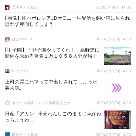
思考ちゃんねる
2020/5/19(Tu) 14:02
【画像】即ハボロシアJDオ○ニー生配信を飼い猫に見られ
思わず赤面してしまう
妹はVIPPER
2020/5/19(Tu) 14:00
【甲子園】「甲子園やってくれ！」高野連に
開催を求める署名１万１０５８人分が届く
BIPブログ
2020/5/19(Tu) 14:00
上司の罠にハマって中出しされてしまった
美人OL
セックス体験～エッチ体験談まとめ
2020/5/19(Tu) 14:00
日産「アカン…車売れんしこのままじゃ終わ
っちまうわ…」
匿名だって真剣
2020/5/19(Tu) 14:00