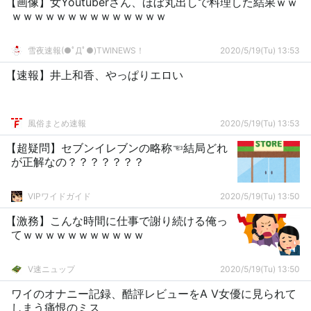
【画像】女Youtuberさん、ほぼ丸出しで料理した結果ｗｗ
ｗｗｗｗｗｗｗｗｗｗｗｗｗｗ
雪夜速報(●ﾟДﾟ●)TWINEWS！
2020/5/19(Tu) 13:53
【速報】井上和香、やっぱりエロい
風俗まとめ速報
2020/5/19(Tu) 13:53
【超疑問】セブンイレブンの略称☜結局どれ
が正解なの？？？？？？？
VIPワイドガイド
2020/5/19(Tu) 13:50
【激務】こんな時間に仕事で謝り続ける俺っ
てｗｗｗｗｗｗｗｗｗｗｗ
V速ニュップ
2020/5/19(Tu) 13:50
ワイのオナニー記録、酷評レビューをA V女優に見られて
しまう痛恨のミス