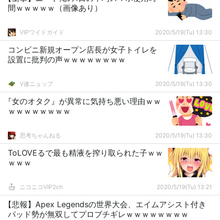
間ｗｗｗｗｗ（画像あり）
VIPワイドガイド
2020/5/19(Tu) 13:30
コンビニ新規オープン店長が女子トイレを
設置に批判の声ｗｗｗｗｗｗｗｗ
V速ニュップ
2020/5/19(Tu) 13:30
『女のオタク』が異常に気持ち悪い理由ｗｗ
ｗｗｗｗｗｗｗｗ
思考ちゃんねる
2020/5/19(Tu) 13:30
ToLOVEるで最も精液を搾り取られた子ｗｗ
ｗｗｗ
ニコニコVIP2ch
2020/5/19(Tu) 13:21
【悲報】Apex Legendsの世界大会、エイムアシスト付き
パッド勢が無双してプロブチギレｗｗｗｗｗｗｗｗ