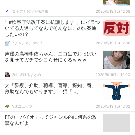
女子アナお宝画像速報
2020/5/19(Tu) 12:08
「 #検察庁法改正案に抗議します 」にイラつ
いてる人達ってなんでそんなにこの法案通
したいの？
Zチャンネル＠VIP
2020/5/19(Tu) 12:08
声優の高橋李依ちゃん、ニコ生でおっぱい
を見せてガチでシコらせにくるｗｗｗ
2ch 抜けるまとめ
2020/5/19(Tu) 12:03
犬「警察、介助、聴導、盲導、探知、番、
救助なんでもやります」 猫「…」
V速ニュップ
2020/5/19(Tu) 12:02
FFの「バイオ」ってジャンル的に何系の攻
撃なんだよ