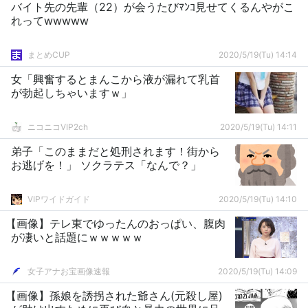
バイト先の先輩（22）が会うたびﾏﾝｺ見せてくるんやがこ
れってwwwww
まとめCUP
2020/5/19(Tu) 14:14
女「興奮するとまんこから液が漏れて乳首
が勃起しちゃいますｗ」
ニコニコVIP2ch
2020/5/19(Tu) 14:11
弟子「このままだと処刑されます！街から
お逃げを！」 ソクラテス「なんで？」
VIPワイドガイド
2020/5/19(Tu) 14:10
【画像】テレ東でゆったんのおっぱい、腹肉
が凄いと話題にｗｗｗｗｗ
女子アナお宝画像速報
2020/5/19(Tu) 14:09
【画像】孫娘を誘拐された爺さん(元殺し屋)