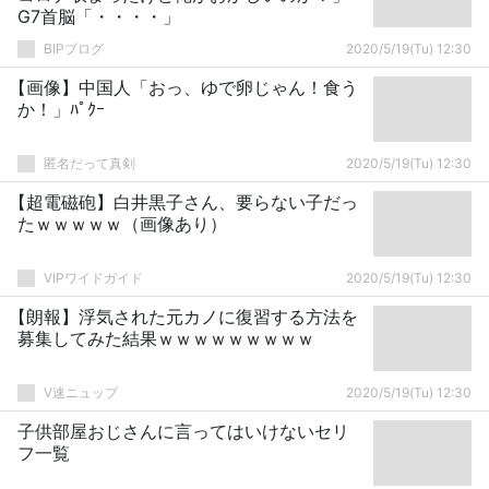
G7首脳「・・・・」
BIPブログ
2020/5/19(Tu) 12:30
【画像】中国人「おっ、ゆで卵じゃん！食う
か！」ﾊﾟｸｰ
匿名だって真剣
2020/5/19(Tu) 12:30
【超電磁砲】白井黒子さん、要らない子だっ
たｗｗｗｗｗ（画像あり）
VIPワイドガイド
2020/5/19(Tu) 12:30
【朗報】浮気された元カノに復習する方法を
募集してみた結果ｗｗｗｗｗｗｗｗｗ
V速ニュップ
2020/5/19(Tu) 12:30
子供部屋おじさんに言ってはいけないセリ
フ一覧