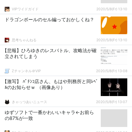
VIPワイドガイド
2020/5/8(Fr) 13:10
ドラゴンボールのセル編っておかしくね？
思考ちゃんねる
2020/5/8(Fr) 13:10
【悲報】ひろゆきのレスバトル、攻略法が確
立されてしまう
Zチャンネル＠VIP
2020/5/8(Fr) 13:08
【激写】 ﾊﾟﾁﾝｺ店さん、もはや刑務所と同ﾚﾍﾞ
ﾙのお知らせｗ （画像あり）
きゃっつあいニュース
2020/5/8(Fr) 13:07
ゆずソフトで一番かわいいキャラ←お前ら
の87%が一致