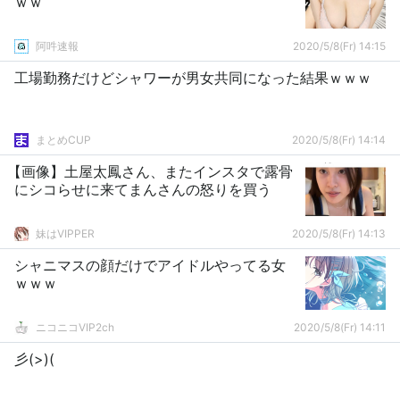
ｗｗ
阿吽速報
2020/5/8(Fr) 14:15
工場勤務だけどシャワーが男女共同になった結果ｗｗｗ
まとめCUP
2020/5/8(Fr) 14:14
【画像】土屋太鳳さん、またインスタで露骨
にシコらせに来てまんさんの怒りを買う
妹はVIPPER
2020/5/8(Fr) 14:13
シャニマスの顔だけでアイドルやってる女
ｗｗｗ
ニコニコVIP2ch
2020/5/8(Fr) 14:11
彡(>)(