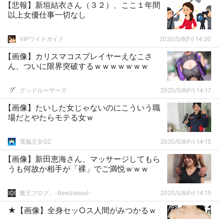
【悲報】新垣結衣さん（３２）、ここ１年間
以上女優仕事一切なし
VIPワイドガイド
2020/5/8(Fr) 14:20
【画像】カリスマコスプレイヤーえなこさ
ん、ついに限界突破するｗｗｗｗｗｗｗ
グッドルーザーズ
2020/5/8(Fr) 14:17
【画像】たいした女じゃないのにこういう職
場だとやたらモテる女ｗ
電脳王女QZ
2020/5/8(Fr) 14:15
【画像】新田恵海さん、マッサージしてもら
うも何故か相手が「裸」でご満悦ｗｗｗ
魔王ブログ。-Beelzeboul-
2020/5/8(Fr) 14:15
★【画像】全身セッ○ス人間がみつかるｗ