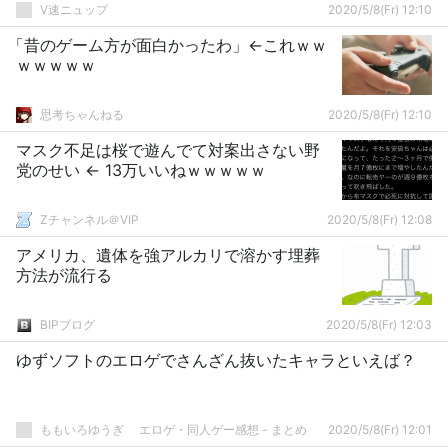
V速ニュップ
2020/5/8(Fr) 12:10
「昔のゲーム方が面白かったわ」←これｗｗ
ｗｗｗｗｗ
思考ちゃんねる
2020/5/8(Fr) 12:10
マスク不足は桜で遊んでて対案出さない野
党のせい ← 13万いいねｗｗｗｗｗ
Zチャンネル＠VIP
2020/5/8(Fr) 12:08
アメリカ、遺体を強アルカリで溶かす埋葬
方法が流行る
BIPブログ
2020/5/8(Fr) 12:03
ゆずソフトのエロゲでさんざん抜いたキャラといえば？
ももいろゆうぎ エロゲ・同人ゲー感想 - まとめ
2020/5/8(Fr) 12:01