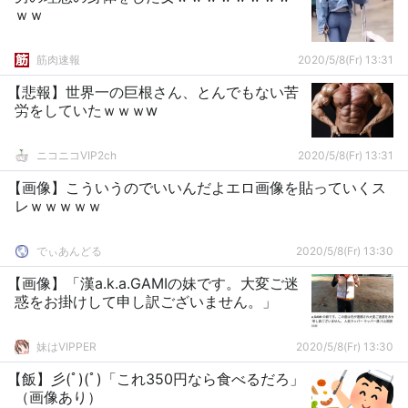
ｗｗ
筋肉速報
2020/5/8(Fr) 13:31
【悲報】世界一の巨根さん、とんでもない苦
労をしていたｗｗｗw
ニコニコVIP2ch
2020/5/8(Fr) 13:31
【画像】こういうのでいいんだよエロ画像を貼っていくス
レｗｗｗｗｗ
でぃあんどる
2020/5/8(Fr) 13:30
【画像】「漢a.k.a.GAMIの妹です。大変ご迷
惑をお掛けして申し訳ございません。」
妹はVIPPER
2020/5/8(Fr) 13:30
【飯】彡(ﾟ)(ﾟ)「これ350円なら食べるだろ」
（画像あり）