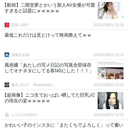
【動画】二階堂夢とかいう新人AV女優が可愛
すぎると話題にｗｗｗｗｗ
芸能-JAM-
2020/5/8(Fr) 13:16
最低これだけは見とけって映画教えてｗｗ
電脳王女QZ
2020/5/8(Fr) 13:15
風俗嬢「あたしの写メ日記の写真全部保存
してオナネタにしてる客NGにした！！！」
魔王ブログ。-Beelzeboul-
2020/5/8(Fr) 13:15
【超画像】ニコ生でおっぱい晒してた巨乳JC
の現在の姿ｗｗｗｗｗ
ニコニコVIP2ch
2020/5/8(Fr) 13:15
かわいい子のインスタに「またくちでよろしく」って書い