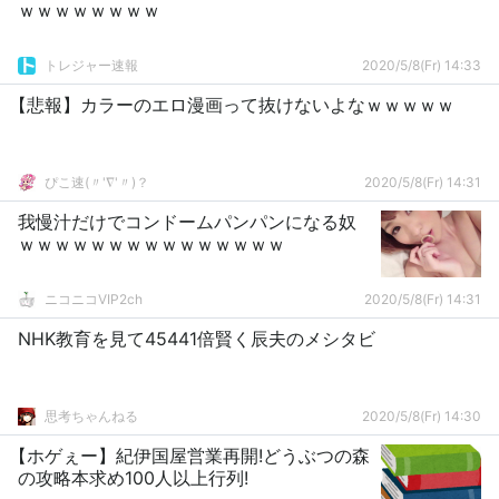
ｗｗｗｗｗｗｗｗ
トレジャー速報
2020/5/8(Fr) 14:33
【悲報】カラーのエロ漫画って抜けないよなｗｗｗｗｗ
ぴこ速(〃'∇'〃)？
2020/5/8(Fr) 14:31
我慢汁だけでコンドームパンパンになる奴
ｗｗｗｗｗｗｗｗｗｗｗｗｗｗｗ
ニコニコVIP2ch
2020/5/8(Fr) 14:31
NHK教育を見て45441倍賢く辰夫のメシタビ
思考ちゃんねる
2020/5/8(Fr) 14:30
【ホゲぇー】紀伊国屋営業再開!どうぶつの森
の攻略本求め100人以上行列!