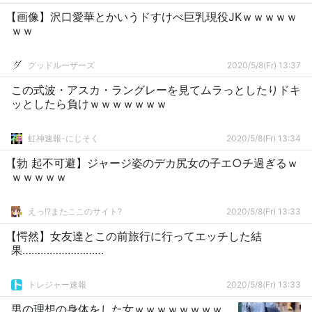
【画像】沢口愛華とかいうドすけべ巨乳現役JKｗｗｗｗｗ
ｗｗ
グッドルーザーズ
2020/5/8(Fr) 13:37
この式波・アスカ・ラングレーを見てムラっとしたりドキ
ッとしたら負けｗｗｗｗｗｗｗ
虹神速報-にじそく
2020/5/8(Fr) 13:34
【勃 起不可避】ジャージ姿のデカ尻女の子エ○チ過ぎるｗ
ｗｗｗｗｗ
えっ!?またここのサイト?
2020/5/8(Fr) 13:33
【愕然】女友達とこの前旅行に行ってエッチした結
果………………………
トレジャー速報
2020/5/8(Fr) 13:33
男の理想の身体をした女ｗｗｗｗｗｗｗｗ