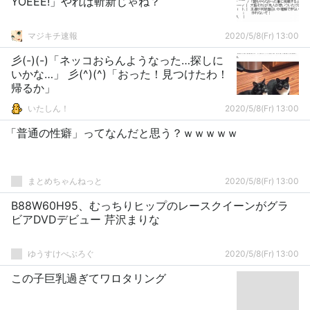
YOEEE!」やれば斬新じゃね？
マジキチ速報
2020/5/8(Fr) 13:00
彡(-)(-)「ネッコおらんようなった…探しに
いかな…」 彡(^)(^)「おった！見つけたわ！
帰るか」
いたしん！
2020/5/8(Fr) 13:00
「普通の性癖」ってなんだと思う？ｗｗｗｗｗ
まとめちゃんねっと
2020/5/8(Fr) 13:00
B88W60H95、むっちりヒップのレースクイーンがグラ
ビアDVDデビュー 芹沢まりな
ゆうすけべぶろぐ
2020/5/8(Fr) 13:00
この子巨乳過ぎてワロタリング