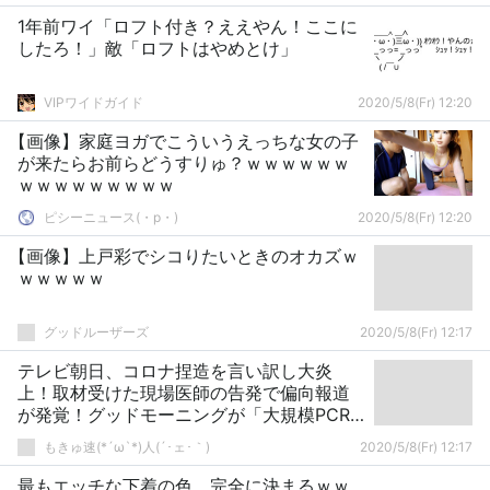
1年前ワイ「ロフト付き？ええやん！ここに
したろ！」敵「ロフトはやめとけ」
VIPワイドガイド
2020/5/8(Fr) 12:20
【画像】家庭ヨガでこういうえっちな女の子
が来たらお前らどうすりゅ？ｗｗｗｗｗｗ
ｗｗｗｗｗｗｗｗｗ
ピシーニュース(・p・)ゞ
2020/5/8(Fr) 12:20
【画像】上戸彩でシコりたいときのオカズｗ
ｗｗｗｗｗ
グッドルーザーズ
2020/5/8(Fr) 12:17
テレビ朝日、コロナ捏造を言い訳し大炎
上！取材受けた現場医師の告発で偏向報道
が発覚！グッドモーニングが「大規模PCR
検査辞めるべき」を真逆に編集！
もきゅ速(*´ω`*)人(´･ェ･｀)
2020/5/8(Fr) 12:17
最もエッチな下着の色、完全に決まるｗｗ