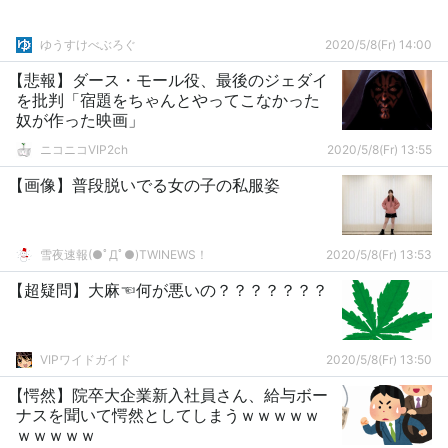
ゆうすけべぶろぐ
2020/5/8(Fr) 14:00
【悲報】ダース・モール役、最後のジェダイ
を批判「宿題をちゃんとやってこなかった
奴が作った映画」
ニコニコVIP2ch
2020/5/8(Fr) 13:55
【画像】普段脱いでる女の子の私服姿
雪夜速報(●ﾟДﾟ●)TWINEWS！
2020/5/8(Fr) 13:53
【超疑問】大麻☜何が悪いの？？？？？？？
VIPワイドガイド
2020/5/8(Fr) 13:50
【愕然】院卒大企業新入社員さん、給与ボー
ナスを聞いて愕然としてしまうｗｗｗｗｗ
ｗｗｗｗｗ