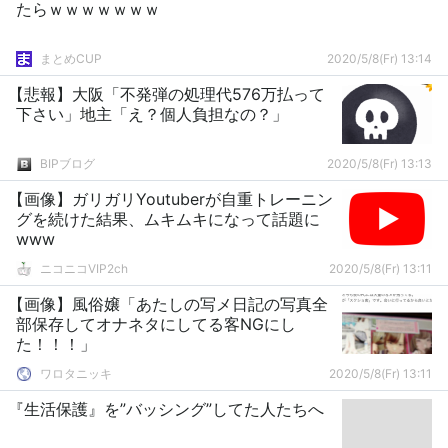
たらｗｗｗｗｗｗｗ
まとめCUP
2020/5/8(Fr) 13:14
【悲報】大阪「不発弾の処理代576万払って
下さい」地主「え？個人負担なの？」
BIPブログ
2020/5/8(Fr) 13:13
【画像】ガリガリYoutuberが自重トレーニン
グを続けた結果、ムキムキになって話題に
www
ニコニコVIP2ch
2020/5/8(Fr) 13:11
【画像】風俗嬢「あたしの写メ日記の写真全
部保存してオナネタにしてる客NGにし
た！！！」
ワロタニッキ
2020/5/8(Fr) 13:11
『生活保護』を”バッシング”してた人たちへ