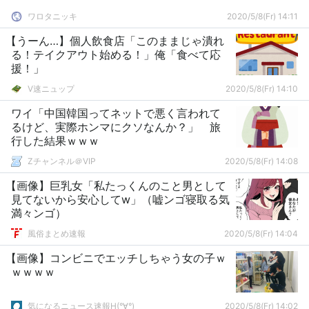
ワロタニッキ
2020/5/8(Fr) 14:11
【うーん…】個人飲食店「このままじゃ潰れ
る！テイクアウト始める！」俺「食べて応
援！」
V速ニュップ
2020/5/8(Fr) 14:10
ワイ「中国韓国ってネットで悪く言われて
るけど、実際ホンマにクソなんか？」 旅
行した結果ｗｗｗ
Zチャンネル＠VIP
2020/5/8(Fr) 14:08
【画像】巨乳女「私たっくんのこと男として
見てないから安心してw」（嘘ンゴ寝取る気
満々ンゴ）
風俗まとめ速報
2020/5/8(Fr) 14:04
【画像】コンビニでエッチしちゃう女の子ｗ
ｗｗｗｗ
気になるニュース速報H(°∀°)
2020/5/8(Fr) 14:02