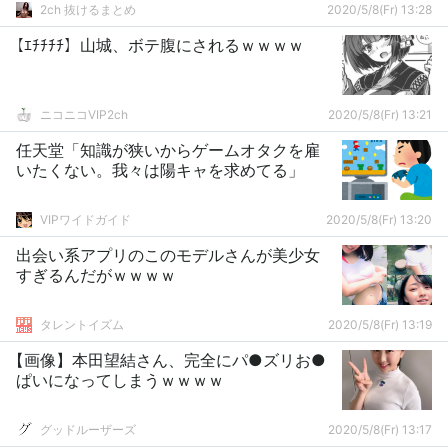
2ch 抜けるまとめ
2020/5/8(Fr) 13:28
【ｴﾁﾁﾁﾁ】山城、ボテ腹にされるｗｗｗｗ
ニコニコVIP2ch
2020/5/8(Fr) 13:21
任天堂「知識が狭いからゲームオタクを雇
いたくない。我々は陽キャを求めてる」
VIPワイドガイド
2020/5/8(Fr) 13:20
出会い系アプリのこのモデルさんが美少女
すぎるんだがｗｗｗｗ
タレントイズム
2020/5/8(Fr) 13:19
【画像】本田望結さん、完全にパ●ズリお●
ぱいになってしまうｗｗｗｗ
グッドルーザーズ
2020/5/8(Fr) 13:17