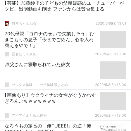
【芸能】加藤紗里の子どもの父親疑惑のユーチューバーが
クビ、出演動画も削除 ファンからは賛否集まる
思考ちゃんねる
2020/5/8(Fr) 13:01
70代母親「コロナのせいで失業しそう」ひ
きこもりの息子「今までごめん、心を入れ
替えるやで！」
匿名だって真剣
2020/5/8(Fr) 13:00
叔父さんに寝取られていた彼女
セックス体験～エッチ体験談まとめ
2020/5/8(Fr) 13:00
【画像あり】ウクライナの女性がぐうかわす
ぎるんごｗｗｗｗｗｗｗ
アイアイまとめん速報
2020/5/8(Fr) 13:00
なろうもの定番の「俺TUEEE!」の逆「俺