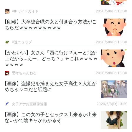
VIPワイドガイド
2020/5/8(Fr) 13:30
【朗報】大卒総合職の女と付き合う方法がこ
ちらだｗｗｗｗｗｗｗｗｗ
V速ニュップ
2020/5/8(Fr) 13:30
【かわいい】女さん「西に行け？えーと北が
上だから…えー、どっち？」←これｗｗｗｗ
ｗｗｗｗ
思考ちゃんねる
2020/5/8(Fr) 13:30
【画像】盗撮犯を捕まえた女子高生３人組が
めちゃシコだと話題に
女子アナお宝画像速報
2020/5/8(Fr) 13:29
【画像】この女の子とセックス出来るか出来
ないかで陰キャかわかるぞ