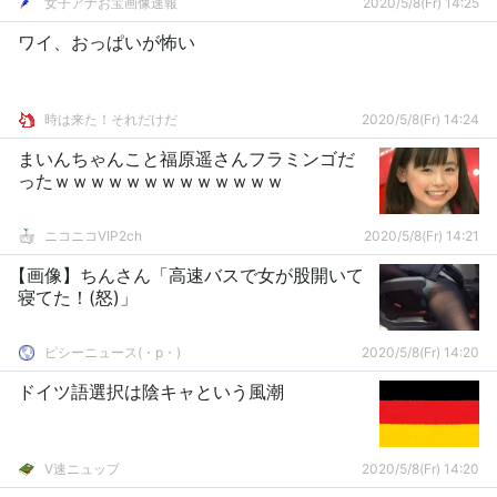
女子アナお宝画像速報
2020/5/8(Fr) 14:25
ワイ、おっぱいが怖い
時は来た！それだけだ
2020/5/8(Fr) 14:24
まいんちゃんこと福原遥さんフラミンゴだ
ったｗｗｗｗｗｗｗｗｗｗｗｗｗ
ニコニコVIP2ch
2020/5/8(Fr) 14:21
【画像】ちんさん「高速バスで女が股開いて
寝てた！(怒)」
ピシーニュース(・p・)ゞ
2020/5/8(Fr) 14:20
ドイツ語選択は陰キャという風潮
V速ニュップ
2020/5/8(Fr) 14:20