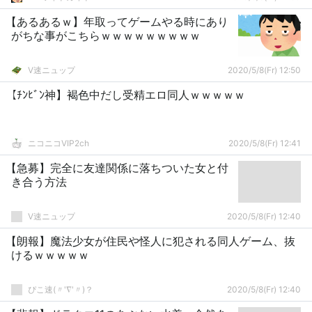
【あるあるｗ】年取ってゲームやる時にあり
がちな事がこちらｗｗｗｗｗｗｗｗｗ
V速ニュップ
2020/5/8(Fr) 12:50
【ﾁﾝﾋﾞﾝ神】褐色中だし受精エロ同人ｗｗｗｗｗ
ニコニコVIP2ch
2020/5/8(Fr) 12:41
【急募】完全に友達関係に落ちついた女と付
き合う方法
V速ニュップ
2020/5/8(Fr) 12:40
【朗報】魔法少女が住民や怪人に犯される同人ゲーム、抜
けるｗｗｗｗｗ
ぴこ速(〃'∇'〃)？
2020/5/8(Fr) 12:40