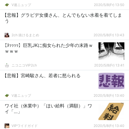
V速ニュップ
2020/5/8(Fr) 13:50
【悲報】グラビデ女優さん、とんでもない水着を着てしま
う
2ch 抜けるまとめ
2020/5/8(Fr) 13:43
【ﾇｯｯｯｯ】巨乳JKに痴女られた少年の末路ｗ
ｗｗｗ
ニコニコVIP2ch
2020/5/8(Fr) 13:41
【悲報】宮崎駿さん、若者に怒られる
V速ニュップ
2020/5/8(Fr) 13:40
ワイ社（休業中）「ほい給料（満額）」ワ
イ「…」
VIPワイドガイド
2020/5/8(Fr) 13:40