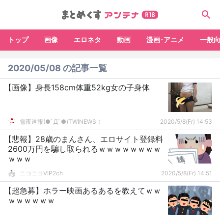
トップ
画像
エロネタ
動画
漫画･アニメ
一般
2020/05/08 の記事一覧
【画像】身長158cm体重52kg女の子身体
雪夜速報(●ﾟДﾟ●)TWINEWS！
2020/5/8(Fr) 14:53
【悲報】28歳のまんさん、エロサイト登録料
2600万円を騙し取られるｗｗｗｗｗｗｗｗ
ｗｗｗ
ニコニコVIP2ch
2020/5/8(Fr) 14:51
【超急募】ホラー映画あるあるを教えてｗｗ
ｗｗｗｗｗｗ