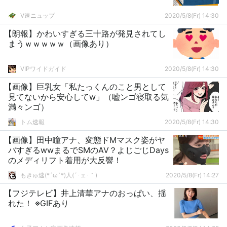
V速ニュップ
2020/5/8(Fr) 14:30
【朗報】かわいすぎる三十路が発見されてし
まうｗｗｗｗｗ（画像あり）
VIPワイドガイド
2020/5/8(Fr) 14:30
【画像】巨乳女「私たっくんのこと男として
見てないから安心してw」（嘘ンゴ寝取る気
満々ンゴ）
トム速報
2020/5/8(Fr) 14:30
【画像】田中瞳アナ、変態ドMマスク姿がヤ
バすぎるwwまるでSMのAV？よじごじDays
のメディリフト着用が大反響！
もきゅ速(*´ω`*)人(´･ェ･｀)
2020/5/8(Fr) 14:27
【フジテレビ】井上清華アナのおっぱい、揺
れた！ ※GIFあり