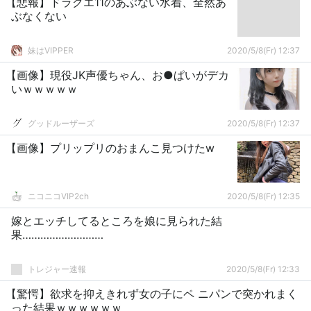
【悲報】ドラクエ11のあぶない水着、全然あ
ぶなくない
妹はVIPPER
2020/5/8(Fr) 12:37
【画像】現役JK声優ちゃん、お●ぱいがデカ
いｗｗｗｗｗ
グッドルーザーズ
2020/5/8(Fr) 12:37
【画像】プリップリのおまんこ見つけたw
ニコニコVIP2ch
2020/5/8(Fr) 12:35
嫁とエッチしてるところを娘に見られた結
果………………………
トレジャー速報
2020/5/8(Fr) 12:33
【驚愕】欲求を抑えきれず女の子にペ ニパンで突かれまく
った結果ｗｗｗｗｗｗ