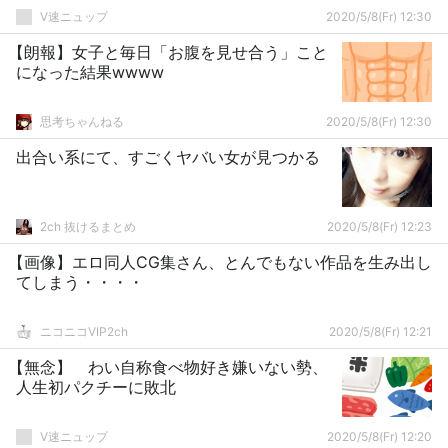
V速ニュップ
2020/5/8(Fr) 12:30
【朗報】女子と毎日「お腹を見せ合う」こと
になった結果wwww
思考ちゃんねる
2020/5/8(Fr) 12:30
出合い系にて、すごくヤバい女が見つかる
2ch 抜けるまとめ
2020/5/8(Fr) 12:23
【画像】エロ同人CG集さん、とんでもない作品を生み出し
てしまう・・・・
ニコニコVIP2ch
2020/5/8(Fr) 12:21
【無念】 わい自称食べ物好き嫌いない勢、
人生初パクチーに敗北
V速ニュップ
2020/5/8(Fr) 12:20