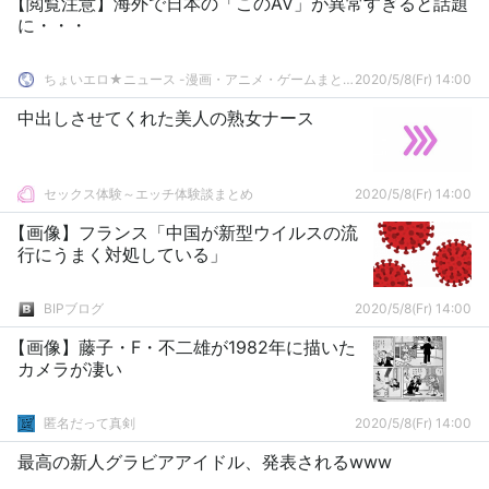
【閲覧注意】海外で日本の「このAV」が異常すぎると話題
に・・・
ちょいエロ★ニュース -漫画・アニメ・ゲームまとめ-
2020/5/8(Fr) 14:00
中出しさせてくれた美人の熟女ナース
セックス体験～エッチ体験談まとめ
2020/5/8(Fr) 14:00
【画像】フランス「中国が新型ウイルスの流
行にうまく対処している」
BIPブログ
2020/5/8(Fr) 14:00
【画像】藤子・F・不二雄が1982年に描いた
カメラが凄い
匿名だって真剣
2020/5/8(Fr) 14:00
最高の新人グラビアアイドル、発表されるwww