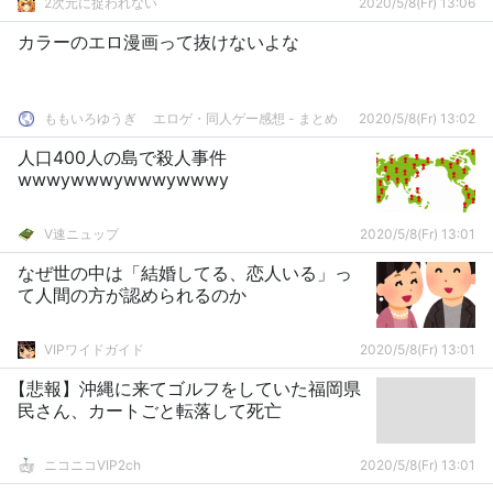
2次元に捉われない
2020/5/8(Fr) 13:06
カラーのエロ漫画って抜けないよな
ももいろゆうぎ エロゲ・同人ゲー感想 - まとめ
2020/5/8(Fr) 13:02
人口400人の島で殺人事件
wwwywwwywwwywwwy
V速ニュップ
2020/5/8(Fr) 13:01
なぜ世の中は「結婚してる、恋人いる」っ
て人間の方が認められるのか
VIPワイドガイド
2020/5/8(Fr) 13:01
【悲報】沖縄に来てゴルフをしていた福岡県
民さん、カートごと転落して死亡
ニコニコVIP2ch
2020/5/8(Fr) 13:01