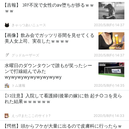
【吉報】 ｺﾛﾅ不況で女性のav堕ちが捗るｗｗ
ｗｗ
きゃっつあいニュース
2020/5/8(Fr) 14:37
【画像】飲み会でガッツリ谷間を見せてくる
美人女上司、実在したｗｗｗｗ
グッドルーザーズ
2020/5/8(Fr) 14:37
水曜日のダウンタウンで誰もが笑ったシー
ンで打線組んでみた
wywywywywywywywywy
トム速報
2020/5/8(Fr) 14:35
【ｼｺ注意】入院して看護婦(後輩の嫁)に勃 起チ○コを見ら
れた結果ｗｗｗｗｗｗ
えっ!?またここのサイト?
2020/5/8(Fr) 14:33
【愕然】頭からフケが大量に出るので皮膚科に行ったらｗ