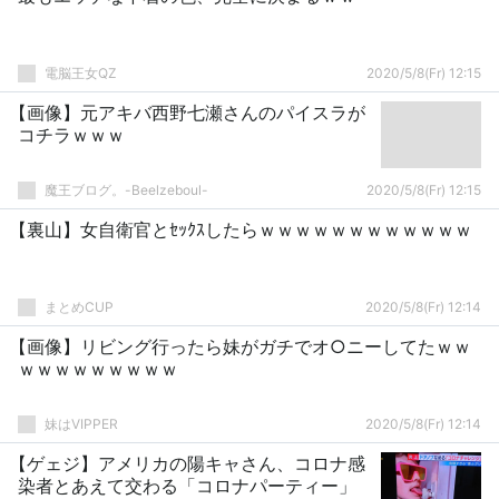
電脳王女QZ
2020/5/8(Fr) 12:15
【画像】元アキバ西野七瀬さんのパイスラが
コチラｗｗｗ
魔王ブログ。-Beelzeboul-
2020/5/8(Fr) 12:15
【裏山】女自衛官とｾｯｸｽしたらｗｗｗｗｗｗｗｗｗｗｗｗ
まとめCUP
2020/5/8(Fr) 12:14
【画像】リビング行ったら妹がガチでオ○ニーしてたｗｗ
ｗｗｗｗｗｗｗｗｗ
妹はVIPPER
2020/5/8(Fr) 12:14
【ゲェジ】アメリカの陽キャさん、コロナ感
染者とあえて交わる「コロナパーティー」