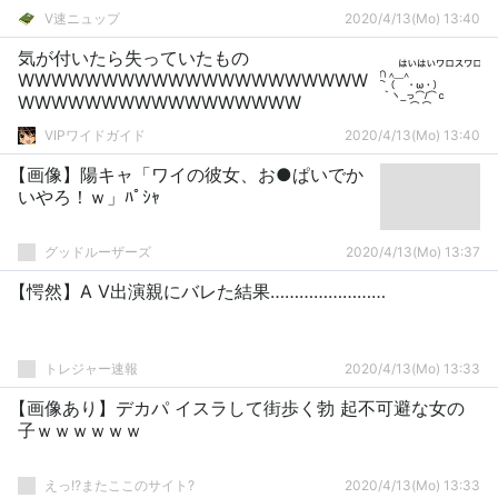
V速ニュップ
2020/4/13(Mo) 13:40
気が付いたら失っていたもの
WWWWWWWWWWWWWWWWWWWWW
WWWWWWWWWWWWWWWWW
VIPワイドガイド
2020/4/13(Mo) 13:40
【画像】陽キャ「ワイの彼女、お●ぱいでか
いやろ！ｗ」ﾊﾟｼｬ
グッドルーザーズ
2020/4/13(Mo) 13:37
【愕然】A V出演親にバレた結果……………………
トレジャー速報
2020/4/13(Mo) 13:33
【画像あり】デカパ イスラして街歩く勃 起不可避な女の
子ｗｗｗｗｗｗ
えっ!?またここのサイト?
2020/4/13(Mo) 13:33