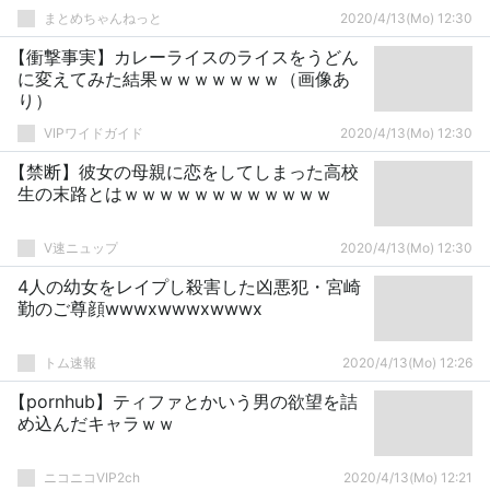
まとめちゃんねっと
2020/4/13(Mo) 12:30
【衝撃事実】カレーライスのライスをうどん
に変えてみた結果ｗｗｗｗｗｗｗ（画像あ
り）
VIPワイドガイド
2020/4/13(Mo) 12:30
【禁断】彼女の母親に恋をしてしまった高校
生の末路とはｗｗｗｗｗｗｗｗｗｗｗｗ
V速ニュップ
2020/4/13(Mo) 12:30
4人の幼女をレイプし殺害した凶悪犯・宮崎
勤のご尊顔wwwxwwwxwwwx
トム速報
2020/4/13(Mo) 12:26
【pornhub】ティファとかいう男の欲望を詰
め込んだキャラｗｗ
ニコニコVIP2ch
2020/4/13(Mo) 12:21