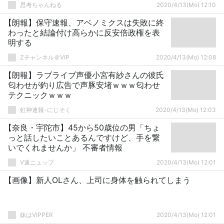
思考ちゃんねる
2020/4/13(Mo) 12:10
【朗報】保守速報、アベノミクスは失敗に終
わったと結論付け高らかに反安倍政権を表
明する
Zチャンネル＠VIP
2020/4/13(Mo) 12:08
【朗報】ラブライブ声優小宮有紗さんの彼氏
匂わせが釣り広告で声豚安堵ｗｗｗ匂わせ
テクニックｗｗｗ
虹神速報-にじそく
2020/4/13(Mo) 12:03
【奈良・宇陀市】45から50歳位の男「ちょ
っと話したいことあるんですけど、手を繋
いでくれませんか」 不審者情報
V速ニュップ
2020/4/13(Mo) 12:01
【画像】新人OLさん、上司に身体を触られてしまう
妹はVIPPER
2020/4/13(Mo) 12:01