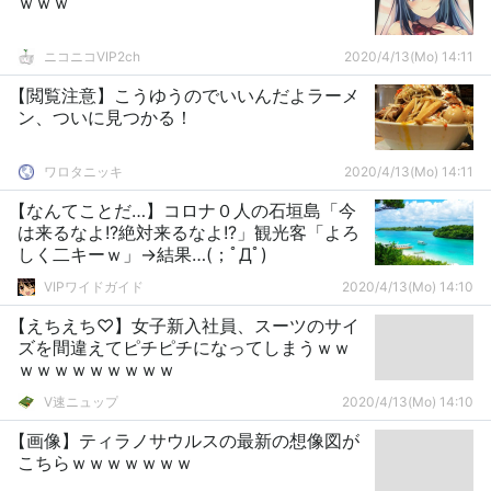
ｗｗｗ
ニコニコVIP2ch
2020/4/13(Mo) 14:11
【閲覧注意】こうゆうのでいいんだよラーメ
ン、ついに見つかる！
ワロタニッキ
2020/4/13(Mo) 14:11
【なんてことだ…】コロナ０人の石垣島「今
は来るなよ!?絶対来るなよ!?」観光客「よろ
しく二キーｗ」→結果…(；ﾟДﾟ)
VIPワイドガイド
2020/4/13(Mo) 14:10
【えちえち♡】女子新入社員、スーツのサイ
ズを間違えてピチピチになってしまうｗｗ
ｗｗｗｗｗｗｗｗｗ
V速ニュップ
2020/4/13(Mo) 14:10
【画像】ティラノサウルスの最新の想像図が
こちらｗｗｗｗｗｗｗ