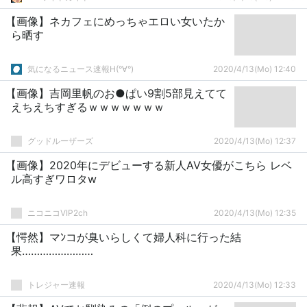
【画像】ネカフェにめっちゃエロい女いたか
ら晒す
気になるニュース速報H(°∀°)
2020/4/13(Mo) 12:40
【画像】吉岡里帆のお●ぱい9割5部見えてて
えちえちすぎるｗｗｗｗｗｗｗ
グッドルーザーズ
2020/4/13(Mo) 12:37
【画像】2020年にデビューする新人AV女優がこちら レベ
ル高すぎワロタw
ニコニコVIP2ch
2020/4/13(Mo) 12:35
【愕然】マﾝコが臭いらしくて婦人科に行った結
果……………………
トレジャー速報
2020/4/13(Mo) 12:33