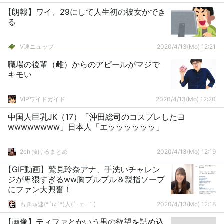
【朗報】ワイ、29にして人生初の彼女かでき
る
V速ニュップ
2020/4/13(Mo) 12:21
職場の後輩（雌）からのアピールがマジで
キモい
VIPワイドガイド
2020/4/13(Mo) 12:20
中国人巨乳JK（17）「沖田総司のコスプレしたヨ
wwwwwwww」日本人「エッッッッッッ」
2ch 抜けるまとめ
2020/4/13(Mo) 12:19
【GIF動画】鷲見玲奈アナ、手洗いチャレン
ジが卑猥すぎるww胸プルプル＆親指ソープ
にファン大興奮！
もきゅ速(*´ω`*)人(´･ェ･｀)
2020/4/13(Mo) 12:18
【画像】ティファとかいう男の欲望を詰め込