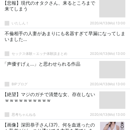
【悲報】現代のオタクさん、来るところまで
来てしまう
いたしん！
2020/4/13(Mo) 13:00
不倫相手の人妻があまりにも名器すぎて早漏になってしま
いました…
セックス体験～エッチ体験談まとめ
2020/4/13(Mo) 13:00
「声優すげぇ…」と思わせられる作品
BIPブログ
2020/4/13(Mo) 13:00
【絶望】マジのガチで清楚な女、存在しない
ｗｗｗｗｗｗｗｗｗｗ
思考ちゃんねる
2020/4/13(Mo) 13:00
【画像】深田恭子さん(37)、何を血迷ったの