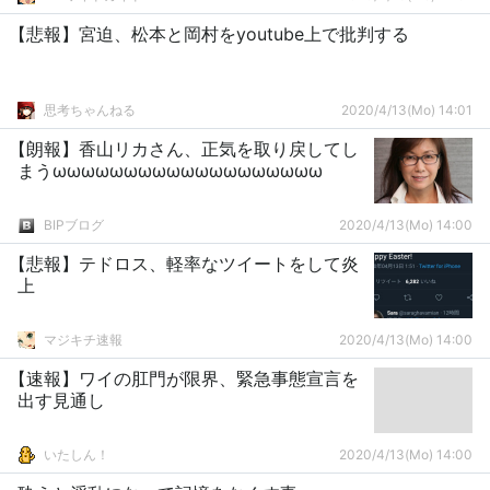
【悲報】宮迫、松本と岡村をyoutube上で批判する
思考ちゃんねる
2020/4/13(Mo) 14:01
【朗報】香山リカさん、正気を取り戻してし
まうωωωωωωωωωωωωωωωωωωω
BIPブログ
2020/4/13(Mo) 14:00
【悲報】テドロス、軽率なツイートをして炎
上
マジキチ速報
2020/4/13(Mo) 14:00
【速報】ワイの肛門が限界、緊急事態宣言を
出す見通し
いたしん！
2020/4/13(Mo) 14:00