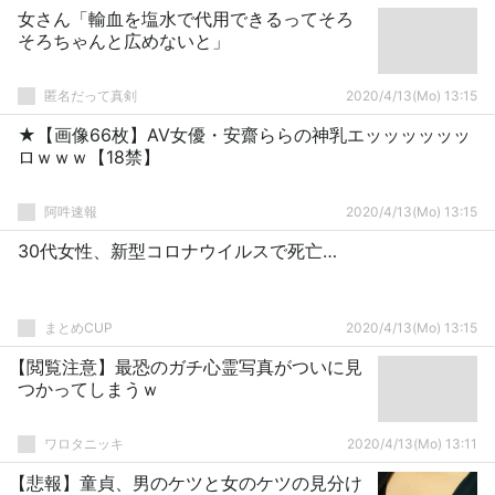
女さん「輸血を塩水で代用できるってそろ
そろちゃんと広めないと」
匿名だって真剣
2020/4/13(Mo) 13:15
★【画像66枚】AV女優・安齋ららの神乳エッッッッッッ
ロｗｗｗ【18禁】
阿吽速報
2020/4/13(Mo) 13:15
30代女性、新型コロナウイルスで死亡…
まとめCUP
2020/4/13(Mo) 13:15
【閲覧注意】最恐のガチ心霊写真がついに見
つかってしまうｗ
ワロタニッキ
2020/4/13(Mo) 13:11
【悲報】童貞、男のケツと女のケツの見分け