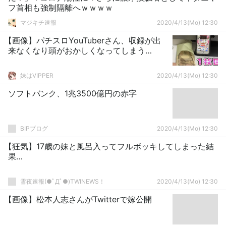
フ首相も強制隔離へｗｗｗｗ
マジキチ速報
2020/4/13(Mo) 12:30
【画像】パチスロYouTuberさん、収録が出
来なくなり頭がおかしくなってしまう…
妹はVIPPER
2020/4/13(Mo) 12:30
ソフトバンク、1兆3500億円の赤字
BIPブログ
2020/4/13(Mo) 12:30
【狂気】17歳の妹と風呂入ってフルボッキしてしまった結
果…
雪夜速報(●ﾟДﾟ●)TWINEWS！
2020/4/13(Mo) 12:30
【画像】松本人志さんがTwitterで嫁公開