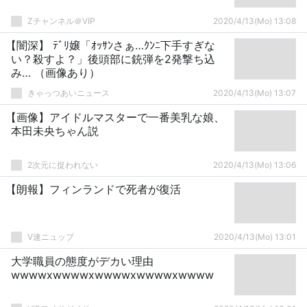
Zチャンネル＠VIP
2020/4/13(Mo) 13:08
【闇深】 ﾃﾞﾘ嬢「ｵｯｻﾝさぁ…ｸﾝﾆ下手すぎな
い？殺すよ？」後頭部に銃弾を2発撃ち込
み… （画像あり）
きゃっつあいニュース
2020/4/13(Mo) 13:07
【画像】アイドルマスターで一番美乳な娘、
本田未央ちゃん説
2次元に捉われない
2020/4/13(Mo) 13:06
【朗報】フィンランドで死者が復活
V速ニュップ
2020/4/13(Mo) 13:01
大学職員の態度がデカい理由
wwwwxwwwwxwwwwxwwwwxwwww