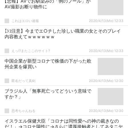
【悲報】AVでお馴染みの「例のプール」が
AV撮影お断り物件に
これはエロい速報
2020/4/13(Mo) 12:33
【ｼｺ注意】今までエ○チした珍しい職業の女とそのプレイ
内容教えてｗｗｗｗｗｗ
えっ!?またここのサイト?
2020/4/13(Mo) 12:33
中国企業が新型コロナで株価の下がった欧
州企業を爆買い
匿名だって真剣
2020/4/13(Mo) 12:30
ブラジル人「無事死亡ってどういう意味で
すか？」
思考ちゃんねる
2020/4/13(Mo) 12:30
イスラエル保健大臣「コロナは同性愛への神の裁きなの
だ！」→コロナ陽性に→さらに濃厚接触者としてネタニヤ