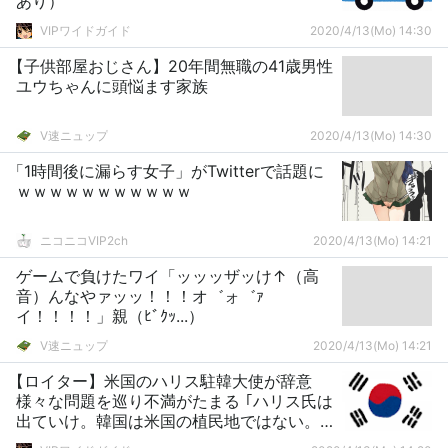
あり）
VIPワイドガイド
2020/4/13(Mo) 14:30
【子供部屋おじさん】20年間無職の41歳男性
ユウちゃんに頭悩ます家族
V速ニュップ
2020/4/13(Mo) 14:30
「1時間後に漏らす女子」がTwitterで話題に
ｗｗｗｗｗｗｗｗｗｗｗ
ニコニコVIP2ch
2020/4/13(Mo) 14:21
ゲームで負けたワイ「ッッッザッけ↑（高
音）んなやァッッ！！！オ゛ォ゛ｧ
イ！！！！」親（ﾋﾞｸｯ...）
V速ニュップ
2020/4/13(Mo) 14:21
【ロイター】米国のハリス駐韓大使が辞意
様々な問題を巡り不満がたまる ｢ハリス氏は
出ていけ。韓国は米国の植民地ではない。｣
[4/9]