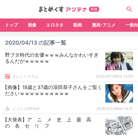
トップ
画像
エロネタ
動画
漫画･アニメ
一般
2020/04/13 の記事一覧
野ブタ時代の女優ｗｗｗみんなかわいすぎ
るんだがｗｗｗｗｗ
タレントイズム
2020/4/13(Mo) 14:54
【画像】18歳と37歳の深田恭子さんをご覧く
ださいｗｗｗｗｗｗｗｗｗｗ
ニコニコVIP2ch
2020/4/13(Mo) 14:51
【大発表】ア ニ メ 史 上 最 高
の 名 セ リ フ