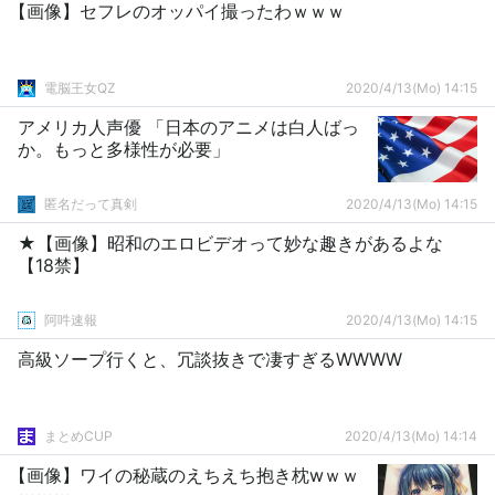
【画像】セフレのオッパイ撮ったわｗｗｗ
電脳王女QZ
2020/4/13(Mo) 14:15
アメリカ人声優 「日本のアニメは白人ばっ
か。もっと多様性が必要」
匿名だって真剣
2020/4/13(Mo) 14:15
★【画像】昭和のエロビデオって妙な趣きがあるよな
【18禁】
阿吽速報
2020/4/13(Mo) 14:15
高級ソープ行くと、冗談抜きで凄すぎるWWWW
まとめCUP
2020/4/13(Mo) 14:14
【画像】ワイの秘蔵のえちえち抱き枕wｗｗ