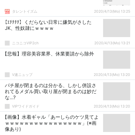
タレントイズム
2020/4/13(Mo) 13:25
【ｴﾁﾁﾁﾁ】くだらない日常に嫌気がさした
JK、性奴隷にｗｗｗｗ
ニコニコVIP2ch
2020/4/13(Mo) 13:21
【悲報】理容美容業界、休業要請から除外
V速ニュップ
2020/4/13(Mo) 13:20
パチ屋が閉まるのは分かる、しかし併設さ
れてるメダル買い取り屋が閉まるのは妙だ
な…?
VIPワイドガイド
2020/4/13(Mo) 13:20
【画像】水着ギャル「あーしらのケツ見てよ
ｗｗｗｗｗｗｗｗｗｗｗｗｗｗｗｗ」(※画
像あり)