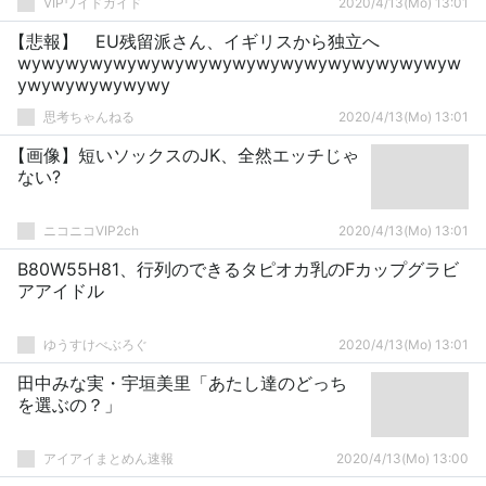
VIPワイドガイド
2020/4/13(Mo) 13:01
【悲報】 EU残留派さん、イギリスから独立へ
wywywywywywywywywywywywywywywywywywyw
ywywywywywywy
思考ちゃんねる
2020/4/13(Mo) 13:01
【画像】短いソックスのJK、全然エッチじゃ
ない?
ニコニコVIP2ch
2020/4/13(Mo) 13:01
B80W55H81、行列のできるタピオカ乳のFカップグラビ
アアイドル
ゆうすけべぶろぐ
2020/4/13(Mo) 13:01
田中みな実・宇垣美里「あたし達のどっち
を選ぶの？」
アイアイまとめん速報
2020/4/13(Mo) 13:00