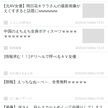
【元AV女優】明日花キララさんの最新画像が
えぐすぎると話題にωωωωωω
ニコニコVIP2ch
2020/4/13(Mo) 13:31
中国のえちえち全身ボディスーツｗｗｗｗ
ｗｗｗｗｗｗｗ
筋肉速報
2020/4/13(Mo) 13:31
[情報求む！！]デリヘルで呼べるＡＶ女優
2ch 抜けるまとめ
2020/4/13(Mo) 13:30
【朗報】えっちなぬ～べ～、全巻無料ｗｗｗｗｗ
ぴこ速(〃'∇'〃)？
2020/4/13(Mo) 13:30
【画像】JKさん、自らスカートめくって自撮りしてしまう