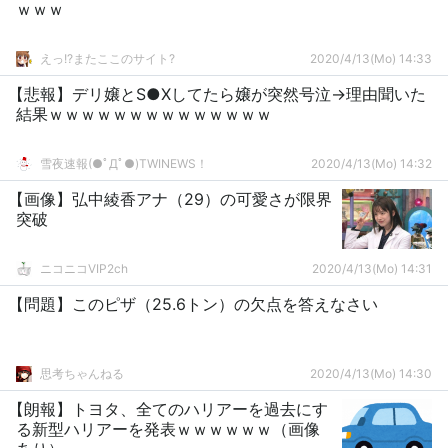
ｗｗｗ
えっ!?またここのサイト?
2020/4/13(Mo) 14:33
【悲報】デリ嬢とS●Xしてたら嬢が突然号泣→理由聞いた
結果ｗｗｗｗｗｗｗｗｗｗｗｗｗｗ
雪夜速報(●ﾟДﾟ●)TWINEWS！
2020/4/13(Mo) 14:32
【画像】弘中綾香アナ（29）の可愛さが限界
突破
ニコニコVIP2ch
2020/4/13(Mo) 14:31
【問題】このピザ（25.6トン）の欠点を答えなさい
思考ちゃんねる
2020/4/13(Mo) 14:30
【朗報】トヨタ、全てのハリアーを過去にす
る新型ハリアーを発表ｗｗｗｗｗｗ（画像