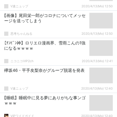
V速ニュップ
2020/4/13(Mo) 12:50
【画像】尾田栄一郎がコロナについてメッセ
ージを送ってしまう
思考ちゃんねる
2020/4/13(Mo) 12:50
【ﾁﾝﾋﾞﾝ神】ロリエロ漫画界、雪雨こんの1強
になるｗｗｗｗ
ニコニコVIP2ch
2020/4/13(Mo) 12:41
欅坂46・平手友梨奈がグループ脱退を発表
V速ニュップ
2020/4/13(Mo) 12:40
【睡眠】睡眠中に見る夢にありがちな事ンゴ
ｗｗｗ
VIPワイドガイド
2020/4/13(Mo) 12:40