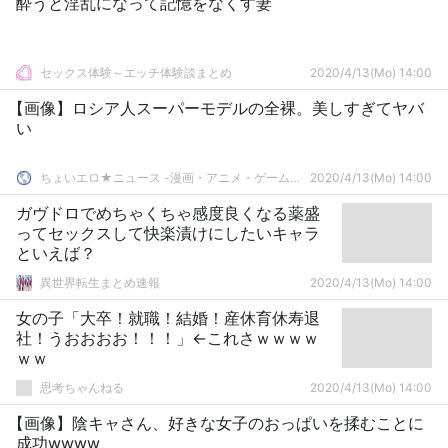
酔うと淫乱になって記憶をなくす妻
セックス体験～エッチ体験談まとめ
2020/4/13(Mo) 14:00
【画像】ロシア人スーパーモデルの全裸。美しすぎてヤバ
い
ちょいエロ★ニュース -漫画・アニメ・ゲームまとめ-
2020/4/13(Mo) 14:00
ガヴドロでめちゃくちゃ感度良くなる薬盛
ってセックスして快楽漬けにしたいキャラ
といえば？
異世界転生まとめ速報
2020/4/13(Mo) 14:00
女の子「大卒！就職！結婚！産休育休寿退
社！うおおおお！！！」←これさｗｗｗｗ
ｗｗ
思考ちゃんねる
2020/4/13(Mo) 14:00
【画像】陰キャさん、好きな女子のおっぱいを揉むことに
成功wwww