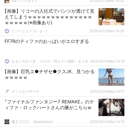
VIPワイドガイド
2020/4/13(Mo) 14:20
【画像】リコーの入社式でパンツが透けて見
えてしまうｗｗｗｗｗｗｗｗｗｗｗｗｗｗ
ｗｗｗｗｗ(※画像あり)
ピシーニュース(・p・)ゞ
2020/4/13(Mo) 14:20
FF7Rのティファのおっぱいがエロすぎる
ももいろゆうぎ エロゲ・同人ゲー感想 - まとめ
2020/4/13(Mo) 14:19
【画像】巨乳エ●チザセ●クスJK、見つかる
ｗｗｗｗｗ
グッドルーザーズ
2020/4/13(Mo) 14:17
『ファイナルファンタジー7 REMAKE』のテ
ィファ・ロックハートさんの腋がこちらw
魔王ブログ。-Beelzeboul-
2020/4/13(Mo) 14:15