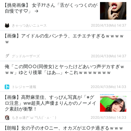
【挑発画像】 女子ｱﾅさん「舌がくっつくのが
自慢です♡」 →
きゃっつあいニュース
2020/4/13(Mo) 14:37
【画像】アイドルの生パンチラ、エチエチすぎるｗｗｗｗ
ｗ
グッドルーザーズ
2020/4/13(Mo) 14:37
俺「この間○○(同僚女)とヤったけどあいつ声デカすぎｗ
ｗｗ」ゆとり後輩「はあ…」←これｗｗｗｗｗｗｗ
トレジャー速報
2020/4/13(Mo) 14:33
【画像】高野麻里佳、すっぴん写真が「※グ
ロ注意」ww超美人声優まりんかのノーメイ
ク素顔が衝撃！
もきゅ速(*´ω`*)人(´･ェ･｀)
2020/4/13(Mo) 14:33
【朗報】女の子のオ○ニー、オカズがエ○チ過ぎるｗｗｗ