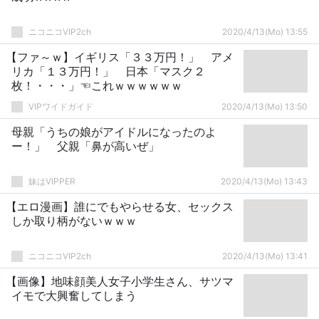
ニコニコVIP2ch
2020/4/13(Mo) 13:55
【ファ～ｗ】イギリス「３３万円！」 アメ
リカ「１３万円！」 日本「マスク２
枚！・・・」☜これｗｗｗｗｗｗ
VIPワイドガイド
2020/4/13(Mo) 13:50
母親「うちの娘がアイドルになったのよ
ー！」 父親「鼻が高いぜ」
妹はVIPPER
2020/4/13(Mo) 13:43
【エロ漫画】誰にでもやらせる女、セックス
しか取り柄がないｗｗｗ
ニコニコVIP2ch
2020/4/13(Mo) 13:41
【画像】地味顔美人女子小学生さん、サツマ
イモで大興奮してしまう