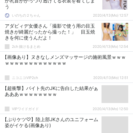
か乳首ががっつり透けてる衣装を着てしま
う
いのちの２ちゃん
2020/4/13(Mo) 12:57
アダビィデ女優さん「撮影で使う用の目玉
焼きが綺麗だったから撮った！」 目玉焼
きを何に使うんだよ！
2ch 抜けるまとめ
2020/4/13(Mo) 12:54
【画像あり】ヌきなしメンズマッサージの施術風景ｗｗｗ
ｗｗｗｗｗｗｗｗｗｗｗｗｗ
ニコニコVIP2ch
2020/4/13(Mo) 12:51
【超衝撃】バイト先のJKに告白した結果がぁ
あああｗｗｗｗｗｗｗｗ
VIPワイドガイド
2020/4/13(Mo) 12:50
【ぷりケツ♡】陸上部JKさんのユニフォーム
姿がイケる(画像あり)