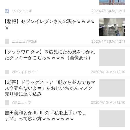
ワロタニッキ
2020/4/13(Mo) 12:11
【悲報】セブンイレブンさんの現在ｗｗｗｗ
ｗ
ニコニコVIP2ch
2020/4/13(Mo) 12:11
【クッソワロタｗ】３歳児にため息をつかれ
たクッキーがこちらｗｗｗｗ（画像あり）
VIPワイドガイド
2020/4/13(Mo) 12:10
【老害】ドラッグストア「朝から並んでもマ
スク売らないよ〓」←おじいちゃんマスク
売り場に座り込み
V速ニュップ
2020/4/13(Mo) 12:10
吉田美和とかJUJUの「私歌上手いでし
ょ？」って歌い方ｗｗｗｗｗｗｗ