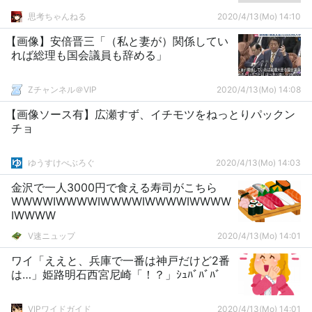
思考ちゃんねる
2020/4/13(Mo) 14:10
【画像】安倍晋三「（私と妻が）関係してい
れば総理も国会議員も辞める」
Zチャンネル＠VIP
2020/4/13(Mo) 14:08
【画像ソース有】広瀬すず、イチモツをねっとりパックン
チョ
ゆうすけべぶろぐ
2020/4/13(Mo) 14:03
金沢で一人3000円で食える寿司がこちら
WWWWIWWWWIWWWWIWWWWIWWWW
IWWWW
V速ニュップ
2020/4/13(Mo) 14:01
ワイ「ええと、兵庫で一番は神戸だけど2番
は…」姫路明石西宮尼崎「！？」ｼｭﾊﾞﾊﾞﾊﾞ
VIPワイドガイド
2020/4/13(Mo) 14:01