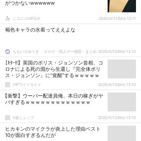
がつかないwwwwww
ニコニコVIP2ch
2020/4/13(Mo) 13:11
褐色キャラの水着ってええよな
ももいろゆうぎ エロゲ・同人ゲー感想 - まとめ
2020/4/13(Mo) 13:10
【ｷﾀｰ!!】英国のボリス・ジョンソン首相、コ
ロナによる死の淵から生還し『完全体ボリ
ス・ジョンソン』に”覚醒”するｗｗｗｗｗ
VIPワイドガイド
2020/4/13(Mo) 13:10
【衝撃】ウーバー配達員俺、本日の稼ぎがヤ
バすぎるｗｗｗｗｗｗｗｗｗｗｗｗｗ
V速ニュップ
2020/4/13(Mo) 13:10
ヒカキンのマイクラが炎上した理由ベスト
10が面白すぎるんだが