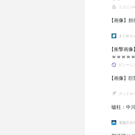
ニコニコVI
【画像】担任
まとめち
【衝撃画像
ｗｗｗｗｗ
ピシーニュ
【画像】巨
グッドル
嘘柱：中
電脳王女