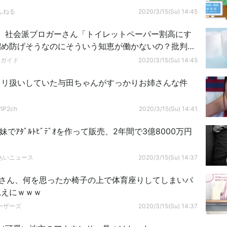
んねる
2020/3/15(Su) 14:45
】社会派ブロガーさん「トイレットペーパー割高にす
溜め防げそうなのにそういう知恵が働かないの？批判さ
？」
ドガイド
2020/3/15(Su) 14:45
ロリ扱いしていた与田ちゃんがすっかりお姉さんな件
P2ch
2020/3/15(Su) 14:41
妹でｱﾀﾞﾙﾄﾋﾞﾃﾞｵを作って販売、2年間で3億8000万円
あいニュース
2020/3/15(Su) 14:37
Kさん、何を思ったか椅子の上で体育座りしてしまいパ
見えにｗｗｗ
ーザーズ
2020/3/15(Su) 14:37