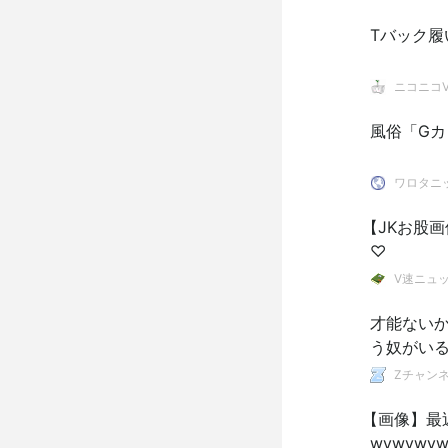
Tバック
ニコニコVI
風俗「Gカ
ワロタニ
【JKお股
♡
V速ニュ
才能ない
う奴がい
Zチャンネ
【画像】最
wywywyw