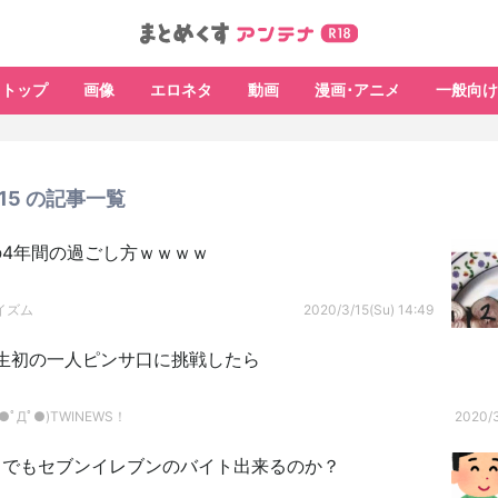
トップ
画像
エロネタ
動画
漫画･アニメ
一般向け
3/15 の記事一覧
の4年間の過ごし方ｗｗｗｗ
イズム
2020/3/15(Su) 14:49
生初の一人ピンサ口に挑戦したら
ﾟДﾟ●)TWINEWS！
2020/3
トでもセブンイレブンのバイト出来るのか？