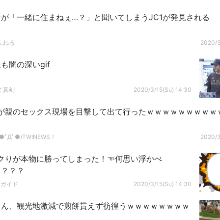
が「一緒に住まねぇ…？」と聞いてしまうJC1が発見される
んねる
2020/3
も闇の深いgif
て真剣
2020/3/15(Su) 14:30
が親のセックス現場を目撃して出て行ったｗｗｗｗｗｗｗｗｗ
ﾟДﾟ●)TWINEWS！
2020/3
クりが本物に勝ってしまった！☜何思い浮かべ
？？？？
ドガイド
2020/3/15(Su) 14:30
さん、観光地激減で煎餅貰えず彷徨うｗｗｗｗｗｗｗｗ