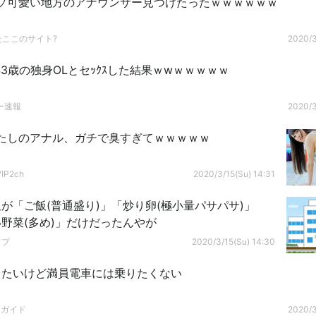
ソ可愛い地方のアナウンサー見つけたったｗｗｗｗｗｗ
たここのサイト?
2020/3
で43歳の独身OLとセｯｸｽした結果ｗwｗｗｗｗｗ
ー速報
2020/3
たしのアナル、ガチで臭すぎてｗｗｗｗｗ
P2ch
2020/3/15(Su) 14:31
が「ご飯(普通盛り)」「炒り卵(極小量パサパサ)」
野菜(多め)」だけだったんやが
ップ
2020/3/15(Su) 14:30
きたいけど満員電車には乗りたくない
ドガイド
2020/3