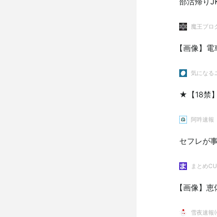
部活帰りJ
魔王ブログ。
【画像】電
気になるニ
★【18禁
阿吽速報
セフレが
まとめCU
【画像】恵
雪夜速報(●