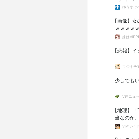
ゆうすけ
【画像】女
ｗｗｗｗ
妹はVIPP
【悲報】イ
マジキチ
少しでも
V速ニュ
【地理】「
当なのか、
VIPワイ