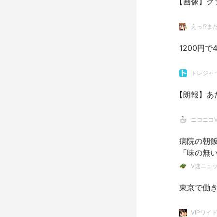
【画像】ク
えっ!?ま
1200円
トレジャ
【朗報】あ
ニコニコVI
病院の朝飯
「味の無い
V速ニュ
東京で働
VIPワイ