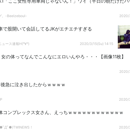
K1「ここ女性専用車両じゃないん！」ワイ（平日の朝だけだバ
-Beelzeboul-
2020/3
車で股開いて会話してるJKがエチエチすぎる
ュース速報H(°∀°)
2020/3/15(Su) 14:15
】女の体ってなんでこんなにエロいんやろ・・・【画像11枚】
2020/3
事後急に泣き出したからｗｗｗｗ
P
2020/3
体コンプレックス女さん、えっちｗｗｗｗｗｗｗｗｗｗｗｗ
ﾟДﾟ●)TWINEWS！
2020/3