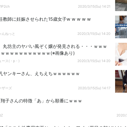
P2ch
2020/3/15(Su) 14:21
教師に妊娠させられた15歳女子w w w w w
ゃんねっと
2020/3/15(Su) 14:20
】丸坊主のヤバい風ぞく嬢が発見される・・・ｗｗｗ
ｗｗｗｗｗｗｗｗｗｗｗ(※画像あり)
ース(・p・)ゞ
2020/3/15(Su) 14:20
乳ヤンキーさん、えちえちｗｗｗｗｗｗ
ーザーズ
2020/3/15(Su) 14:17
川翔子さんの特徴「あ」から順番にｗｗｗ
QZ
2020/3