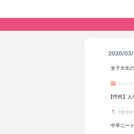
2020/0
女子大生
タレント
【愕然】人
雪夜速報(●
中卒ニー