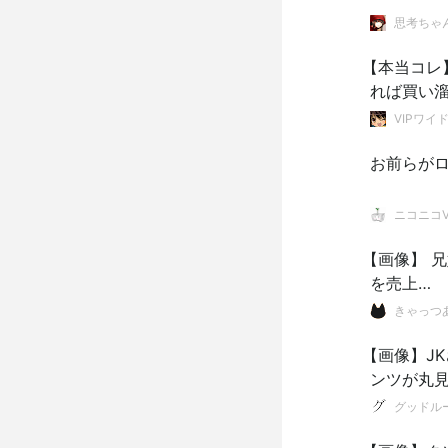
思考ちゃ
【本当コレ
れば買い
れるから
VIPワイ
お前らが
ニコニコVI
【画像】 兄
を売上…
きゃっつ
【画像】J
ンツが丸
グッドル