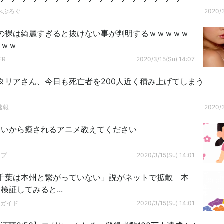
べぶろぐ
2020/3
の裸は綺麗すぎると抜けない事が判明するｗｗｗｗｗ
ｗｗｗ
ER
2020/3/15(Su) 14:07
タリアさん、今日も死亡者を200人近く積み上げてしまう
速報
2020/3
いいから癒されるアニメ教えてください
ップ
2020/3/15(Su) 14:01
千葉は本州と繋がっていない」説がネットで拡散 本
検証してみると...
ドガイド
2020/3/15(Su) 14:01