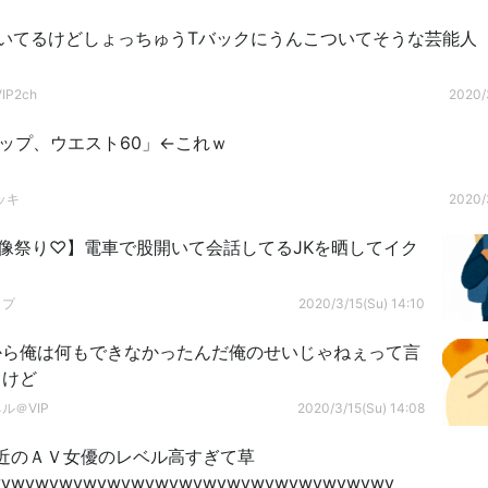
履いてるけどしょっちゅうTバックにうんこついてそうな芸能人
P2ch
2020/3
ップ、ウエスト60」←これｗ
ッキ
2020/3
画像祭り♡】電車で股開いて会話してるJKを晒してイク
ップ
2020/3/15(Su) 14:10
から俺は何もできなかったんだ俺のせいじゃねぇって言
るけど
ル＠VIP
2020/3/15(Su) 14:08
近のＡＶ女優のレベル高すぎて草
ywywywywywywywywywywywywywywywywy