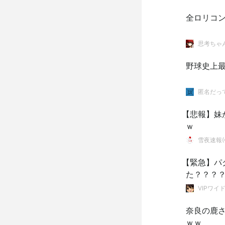
全ロリコン
思考ちゃ
野球史上最
匿名だっ
【悲報】妹
ｗ
雪夜速報(●
【緊急】パ
た？？？
VIPワイ
奈良の鹿
ｗｗ