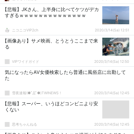
【悲報】JKさん、上半身に比べてケツがデカ
すぎるｗｗｗｗｗｗｗｗｗｗｗｗｗｗ
ニコニコVIP2ch
2020/3/14(Sa) 12:51
【画像あり】サメ映画、とうとうここまで来
る
VIPワイドガイド
2020/3/14(Sa) 12:50
気になったらAV女優検索したら普通に風俗店に出勤して
た
雪夜速報(●ﾟДﾟ●)TWINEWS！
2020/3/14(Sa) 12:45
【悲報】スーパー、いうほどコンビニより安
くない
思考ちゃんねる
2020/3/14(Sa) 12:45