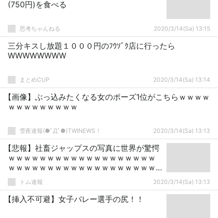
(750円)を食べる
思考ちゃんねる
2020/3/14(Sa) 13:15
三分キスし放題１０００円のﾌｳｿﾞｸ店に行ったら
WWWWWWWW
まとめCUP
2020/3/14(Sa) 13:14
【画像】ぶっ込みたくなる女のポーズ1位がこちらｗｗｗｗ
ｗｗｗｗｗｗｗｗｗ
雪夜速報(●ﾟДﾟ●)TWINEWS！
2020/3/14(Sa) 13:13
【悲報】社畜ジャップスの写真に世界が驚愕
ｗｗｗｗｗｗｗｗｗｗｗｗｗｗｗｗｗｗｗ
ｗｗｗｗｗｗｗｗｗｗｗｗｗｗｗｗｗｗｗ
ｗｗ
トム速報
2020/3/14(Sa) 13:13
【挿入不可避】女子バレー選手の尻！！