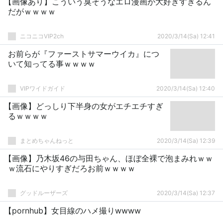
【画像あり】こういう臭そうなエロ漫画が大好きすぎるん
だがｗｗｗｗ
ニコニコVIP2ch
2020/3/14(Sa) 12:41
お前らが『ファーストサマーウイカ』につ
いて知ってる事ｗｗｗｗ
VIPワイドガイド
2020/3/14(Sa) 12:40
【画像】どっしり下半身の女がエチエチすぎ
るｗｗｗｗ
まとめちゃんねっと
2020/3/14(Sa) 12:39
【画像】乃木坂46の与田ちゃん、ほぼ全裸で泡まみれｗｗ
ｗ流石にやりすぎだろお前ｗｗｗｗ
グッドルーザーズ
2020/3/14(Sa) 12:37
【pornhub】女目線のハメ撮りwwww