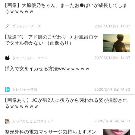
【画像】大原優乃ちゃん、まーたお●ぱいが成長してしま
うｗｗｗｗｗ
グッドルーザーズ
2020/3/14(Sa) 14:37
【放送ｴﾛ】 アド街のこだわり → お風呂ロケ
でタオル巻かない （画像あり）
きゃっつあいニュース
2020/3/14(Sa) 14:37
挿入で女をイカせる方法wwｗｗｗｗｗ
トレジャー速報
2020/3/14(Sa) 14:33
【画像あり】JCが男2人に後ろから襲われる姿が撮影され
るｗｗｗｗｗｗ
えっ!?またここのサイト?
2020/3/14(Sa) 14:33
整形外科の電気マッサージ気持ちよすぎン