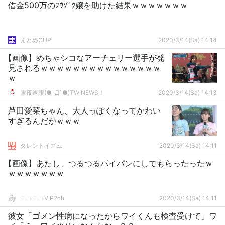
借金500万のﾌｳｿﾞｸ嬢を助けた結果ｗｗｗｗｗｗｗ
まとめCUP
2020/3/14(Sa) 14:14
【画像】めちゃシコなアーチェリー選手が発
見されるｗｗｗｗｗｗｗｗｗｗｗｗｗｗｗ
ｗ
雪夜速報(●ﾟДﾟ●)TWINEWS！
2020/3/14(Sa) 14:13
芦田愛菜ちゃん、大人っぽくなってかわい
すぎるんだがｗｗｗ
タレントイズム
2020/3/14(Sa) 14:11
【画像】あたし、つるつるパイパンにしてもらったったｗ
ｗｗｗｗｗｗｗ
ニコニコVIP2ch
2020/3/14(Sa) 14:11
彼女「ゴメン性病になったからワイくんも検査受けて」ワ