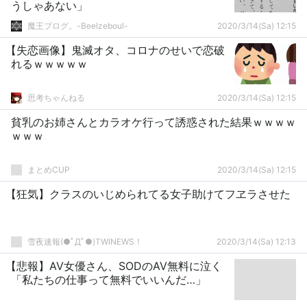
うしゃあない」
魔王ブログ。-Beelzeboul-
2020/3/14(Sa) 12:15
【失恋画像】鬼滅オタ、コロナのせいで恋破
れるｗｗｗｗｗ
思考ちゃんねる
2020/3/14(Sa) 12:15
貧乳のお姉さんとカラオケ行って誘惑された結果ｗｗｗｗ
ｗｗｗ
まとめCUP
2020/3/14(Sa) 12:15
【狂気】クラスのいじめられてる女子助けてフヱラさせた
雪夜速報(●ﾟДﾟ●)TWINEWS！
2020/3/14(Sa) 12:13
【悲報】AV女優さん、SODのAV無料に泣く
「私たちの仕事って無料でいいんだ…」