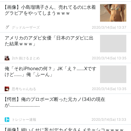
【画像】小島瑠璃子さん、売れてるのに水着
グラビアをやってしまうｗｗｗ
グッドルーザーズ
2020/3/14(Sa) 13:37
アメリカのアダビ女優「日本のアダビに出
た結果ｗｗｗ」
2ch 抜けるまとめ
2020/3/14(Sa) 13:35
俺「それiPhoneの何？」JK「え？……Xです
けど……」俺「ふーん」
思考ちゃんねる
2020/3/14(Sa) 13:35
【愕然】俺のプロポーズ断った元カノ(34)の現在
が……………………
トレジャー速報
2020/3/14(Sa) 13:33
【画像】細いくせに乳がデカイ女さんメチャシコｗｗｗｗ