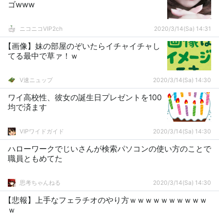
ゴwww
ニコニコVIP2ch
2020/3/14(Sa) 14:31
【画像】妹の部屋のぞいたらイチャイチャし
てる最中で草ァ！ｗ
V速ニュップ
2020/3/14(Sa) 14:30
ワイ高校性、彼女の誕生日プレゼントを100
均で済ます
VIPワイドガイド
2020/3/14(Sa) 14:30
ハローワークでじいさんが検索パソコンの使い方のことで
職員ともめてた
思考ちゃんねる
2020/3/14(Sa) 14:30
【悲報】上手なフェラチオのやり方ｗｗｗｗｗｗｗｗｗｗ
ｗ