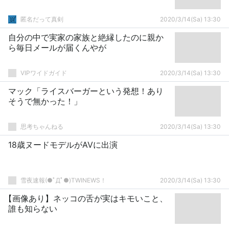
匿名だって真剣
2020/3/14(Sa) 13:30
自分の中で実家の家族と絶縁したのに親か
ら毎日メールが届くんやが
VIPワイドガイド
2020/3/14(Sa) 13:30
マック「ライスバーガーという発想！あり
そうで無かった！」
思考ちゃんねる
2020/3/14(Sa) 13:30
18歳ヌードモデルがAVに出演
雪夜速報(●ﾟДﾟ●)TWINEWS！
2020/3/14(Sa) 13:30
【画像あり】ネッコの舌が実はキモいこと、
誰も知らない