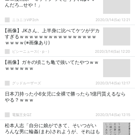
んだろ…せや！」
ニコニコVIP2ch
2020/3/14(Sa) 12:21
【画像】JKさん、上半身に比べてケツがデカ
すぎるｗｗｗｗｗｗｗｗｗｗｗｗｗｗｗｗ
ｗｗｗｗ(※画像あり)
ピシーニュース(・p・)ゞ
2020/3/14(Sa) 12:20
【画像】ガキの頃こち亀で抜いてたやつｗｗ
ｗｗｗｗｗｗ
グッドルーザーズ
2020/3/14(Sa) 12:17
日本刀持った小6女児に全裸で勝ったら1億円貰えるなら
やる？ｗｗｗ
電脳王女QZ
2020/3/14(Sa) 12:15
松本人志「自分に娘ができて、そいつがい
ろんな男に輪姦(まわ)されようが、それはも