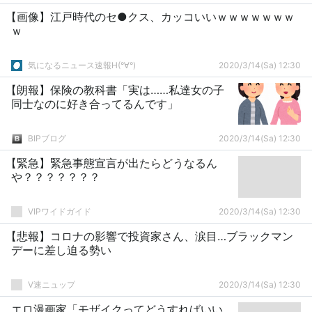
【画像】江戸時代のセ●クス、カッコいいｗｗｗｗｗｗｗ
ｗ
気になるニュース速報H(°∀°)
2020/3/14(Sa) 12:30
【朗報】保険の教科書「実は……私達女の子
同士なのに好き合ってるんです」
BIPブログ
2020/3/14(Sa) 12:30
【緊急】緊急事態宣言が出たらどうなるん
や？？？？？？？
VIPワイドガイド
2020/3/14(Sa) 12:30
【悲報】コロナの影響で投資家さん、涙目…ブラックマン
デーに差し迫る勢い
V速ニュップ
2020/3/14(Sa) 12:30
エロ漫画家「モザイクってどうすればいい