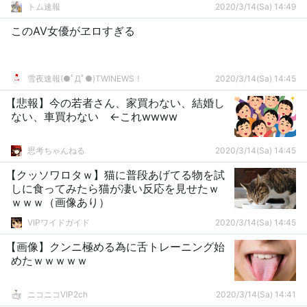
トム速報
2020/3/14(Sa) 14:49
このAV女優がヱロすぎる
雪夜速報(●ﾟДﾟ●)TWINEWS！
2020/3/14(Sa) 14:45
【悲報】今の若者さん、家買わない、結婚し
ない、車買わない ←これwwww
思考ちゃんねる
2020/3/14(Sa) 14:45
【クッソワロタｗ】猫に普段あげてる物を試
しに食ってみたら猫が凄い反応を見せたｗ
ｗｗｗ（画像あり）
VIPワイドガイド
2020/3/14(Sa) 14:45
【画像】クンニ極める為に舌トレーニング始
めたｗｗｗｗｗ
ニコニコVIP2ch
2020/3/14(Sa) 14:41