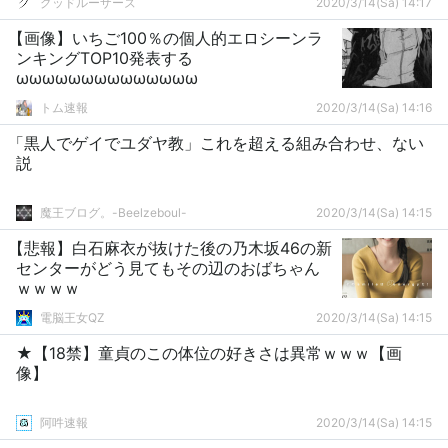
グッドルーザーズ
2020/3/14(Sa) 14:17
【画像】いちご100％の個人的エロシーンラ
ンキングTOP10発表する
ωωωωωωωωωωωωωω
トム速報
2020/3/14(Sa) 14:16
「黒人でゲイでユダヤ教」これを超える組み合わせ、ない
説
魔王ブログ。-Beelzeboul-
2020/3/14(Sa) 14:15
【悲報】白石麻衣が抜けた後の乃木坂46の新
センターがどう見てもその辺のおばちゃん
ｗｗｗｗ
電脳王女QZ
2020/3/14(Sa) 14:15
★【18禁】童貞のこの体位の好きさは異常ｗｗｗ【画
像】
阿吽速報
2020/3/14(Sa) 14:15