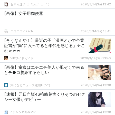
もきゅ速(*´ω`*)人(´･ェ･｀)
2020/3/14(Sa) 13:42
【画像】女子用肉便器
ニコニコVIP2ch
2020/3/14(Sa) 13:41
【そうなんや！】最近の子「漫画とかで卒業
証書が”筒”に入ってると年代を感じる」←こ
れｗｗｗ
VIPワイドガイド
2020/3/14(Sa) 13:40
【画像】童貞はエチエチ美人が風ぞくで来る
とチ●コ萎縮するらしい
気になるニュース速報H(°∀°)
2020/3/14(Sa) 13:38
【速報】元日向坂46柿崎芽実くりそつのセク
シー女優がデビュー
Zチャンネル＠VIP
2020/3/14(Sa) 13:38