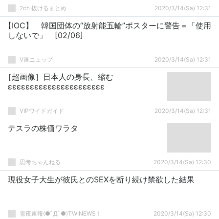
2ch 抜けるまとめ
2020/3/14(Sa) 12:31
【IOC】 韓国団体の“放射能五輪”ポスターに警告＝「使用
しないで」 [02/06]
V速ニュップ
2020/3/14(Sa) 12:31
［超画像］日本人の身長、縮む
εεεεεεεεεεεεεεεεεεεεεε
VIPワイドガイド
2020/3/14(Sa) 12:31
テスラの株価ワラタ
思考ちゃんねる
2020/3/14(Sa) 12:30
現役女子大生が彼氏とのSEXを断り続け禁欲した結果
雪夜速報(●ﾟДﾟ●)TWINEWS！
2020/3/14(Sa) 12:30