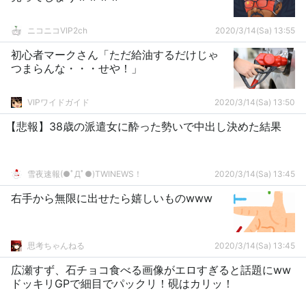
ニコニコVIP2ch
2020/3/14(Sa) 13:55
初心者マークさん「ただ給油するだけじゃ
つまらんな・・・せや！」
VIPワイドガイド
2020/3/14(Sa) 13:50
【悲報】38歳の派遣女に酔った勢いで中出し決めた結果
雪夜速報(●ﾟДﾟ●)TWINEWS！
2020/3/14(Sa) 13:45
右手から無限に出せたら嬉しいものwww
思考ちゃんねる
2020/3/14(Sa) 13:45
広瀬すず、石チョコ食べる画像がエロすぎると話題にww
ドッキリGPで細目でパックリ！硯はカリッ！