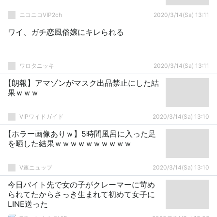
ニコニコVIP2ch
2020/3/14(Sa) 13:11
ワイ、ガチ恋風俗嬢にキレられる
ワロタニッキ
2020/3/14(Sa) 13:11
【朗報】アマゾンがマスク出品禁止にした結
果ｗｗｗ
VIPワイドガイド
2020/3/14(Sa) 13:10
【ホラー画像ありｗ】5時間風呂に入った足
を晒した結果ｗｗｗｗｗｗｗｗｗｗ
V速ニュップ
2020/3/14(Sa) 13:10
今日バイト先で女の子がクレーマーに苛め
られてたからさっき生まれて初めて女子に
LINE送った