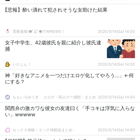
【悲報】酔い潰れて犯されそうな女助けた結果
雪夜速報(●ﾟДﾟ●)TWINEWS！
2020/3/14(Sa) 14:00
女子中学生、42歳彼氏を親に紹介し彼氏逮
捕
いたしん！
2020/3/14(Sa) 14:00
神「好きなアニメを一つだけエロゲ化してやろう…」←何
にする？
ももいろゆうぎ エロゲ・同人ゲー感想 - まとめ
2020/3/14(Sa) 14:00
関西弁の激カワな彼女の友達曰く「手コキは浮気に入らな
い」wwwww
セックス体験～エッチ体験談まとめ
2020/3/14(Sa) 14:00