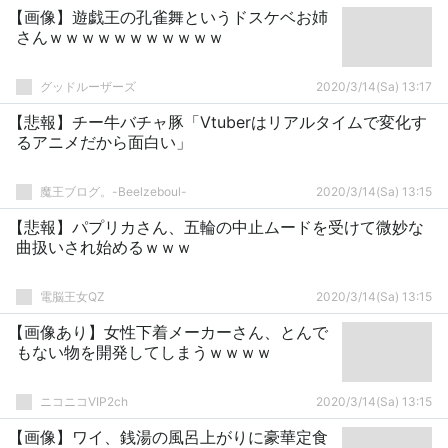
【画像】遊戯王の孔雀舞というドスケベお姉
さんｗｗｗｗｗｗｗｗｗｗｗ
グッドルーザーズ
2020/3/14(Sa) 13:17
【悲報】チー牛バチャ豚「Vtuberはリアルタイムで変化す
るアニメだから面白い」
魔王ブログ。-Beelzeboul-
2020/3/14(Sa) 13:15
【悲報】パプリカさん、五輪の中止ムードを受けて微妙な
曲扱いされ始めるｗｗｗ
電脳王女QZ
2020/3/14(Sa) 13:15
【画像あり】女性下着メーカーさん、とんで
もない物を開発してしまうｗｗｗｗ
ニコニコVIP2ch
2020/3/14(Sa) 13:15
【画像】ワイ、銭湯の風呂上がりに豪華定食