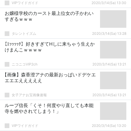
VIPワイドガイド
2020/3/14(Sa) 13:30
お嬢様学校のカースト最上位女の子かわい
すぎるｗｗｗ
タレントイズム
2020/3/14(Sa) 13:28
【ｴｯｯｯｯﾁ】好きすぎてHしに来ちゃう生えか
けまんこｗｗｗｗ
ニコニコVIP2ch
2020/3/14(Sa) 13:21
【画像】森香澄アナの最新おっぱいドデケエ
エエエえええええ
女子アナお宝画像速報
2020/3/14(Sa) 13:21
ループ信長「くそ！何度やり直しても本能
寺を燃やされてしまう！」
VIPワイドガイド
2020/3/14(Sa) 13:20