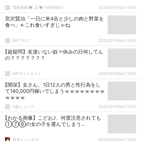
雪夜速報(●ﾟДﾟ●)TWINEWS！
2020/3/14(Sa) 13:00
宮沢賢治「一日に米4合と少しの肉と野菜を
食べ」←これ食いすぎじゃね
BIPブログ
2020/3/14(Sa) 13:00
【超疑問】友達いない奴☜休みの日何してん
の？？？？？？？
VIPワイドガイド
2020/3/14(Sa) 13:00
【闇深】女さん、1日12人の男と性行為をし
て140,000円稼いでしまうｗｗｗｗｗｗｗｗ
ｗｗｗｗ
V速ニュップ
2020/3/14(Sa) 13:00
【わかる画像】こどおJ、何度注意されても
①⑦⑧の女の子を選んでしまう…
思考ちゃんねる
2020/3/14(Sa) 13:00