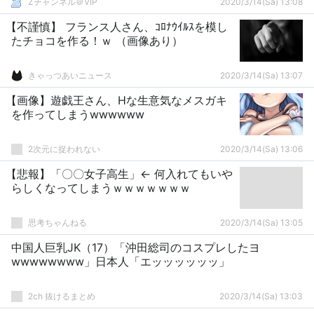
Zチャンネル＠VIP
2020/3/14(Sa) 13:08
【不謹慎】 フランス人さん、ｺﾛﾅｳｲﾙｽを模し
たチョコを作る！ｗ （画像あり）
きゃっつあいニュース
2020/3/14(Sa) 13:07
【画像】遊戯王さん、Hな生意気なメスガキ
を作ってしまうwwwwww
2次元に捉われない
2020/3/14(Sa) 13:06
【悲報】「〇〇女子高生」← 何入れてもいや
らしくなってしまうｗｗｗｗｗｗｗ
思考ちゃんねる
2020/3/14(Sa) 13:05
中国人巨乳JK（17）「沖田総司のコスプレしたヨ
wwwwwwww」日本人「エッッッッッッ」
2ch 抜けるまとめ
2020/3/14(Sa) 13:03