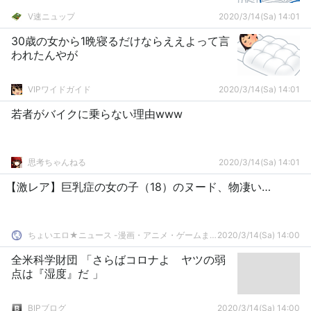
V速ニュップ
2020/3/14(Sa) 14:01
30歳の女から1晩寝るだけならええよって言
われたんやが
VIPワイドガイド
2020/3/14(Sa) 14:01
若者がバイクに乗らない理由www
思考ちゃんねる
2020/3/14(Sa) 14:01
【激レア】巨乳症の女の子（18）のヌード、物凄い…
ちょいエロ★ニュース -漫画・アニメ・ゲームまとめ-
2020/3/14(Sa) 14:00
全米科学財団 「さらばコロナよ ヤツの弱
点は『湿度』だ 」
BIPブログ
2020/3/14(Sa) 14:00