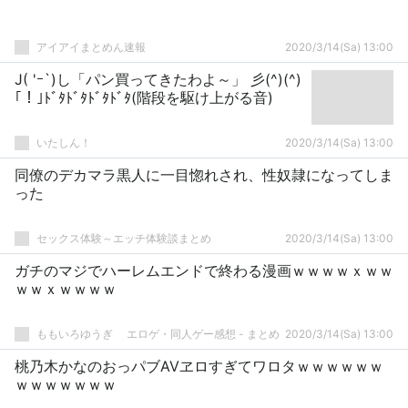
アイアイまとめん速報
2020/3/14(Sa) 13:00
J( 'ｰ`)し「パン買ってきたわよ～」 彡(^)(^)
｢！｣ﾄﾞﾀﾄﾞﾀﾄﾞﾀﾄﾞﾀ(階段を駆け上がる音)
いたしん！
2020/3/14(Sa) 13:00
同僚のデカマラ黒人に一目惚れされ、性奴隷になってしま
った
セックス体験～エッチ体験談まとめ
2020/3/14(Sa) 13:00
ガチのマジでハーレムエンドで終わる漫画ｗｗｗｗｘｗｗ
ｗｗｘｗｗｗｗ
ももいろゆうぎ エロゲ・同人ゲー感想 - まとめ
2020/3/14(Sa) 13:00
桃乃木かなのおっパブAVヱロすぎてワロタｗｗｗｗｗｗ
ｗｗｗｗｗｗｗ