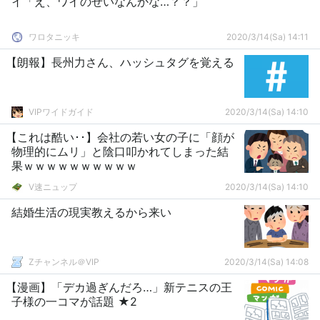
イ「え、ワイのせいなんかな…？？」
ワロタニッキ
2020/3/14(Sa) 14:11
【朗報】長州力さん、ハッシュタグを覚える
VIPワイドガイド
2020/3/14(Sa) 14:10
【これは酷い･･】会社の若い女の子に「顔が
物理的にムリ」と陰口叩かれてしまった結
果ｗｗｗｗｗｗｗｗｗｗ
V速ニュップ
2020/3/14(Sa) 14:10
結婚生活の現実教えるから来い
Zチャンネル＠VIP
2020/3/14(Sa) 14:08
【漫画】「デカ過ぎんだろ…」新テニスの王
子様の一コマが話題 ★2