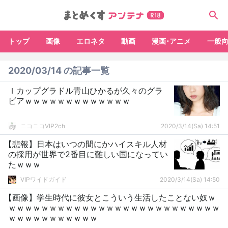
トップ
画像
エロネタ
動画
漫画･アニメ
一般
2020/03/14 の記事一覧
Ｉカップグラドル青山ひかるが久々のグラ
ビアｗｗｗｗｗｗｗｗｗｗｗｗｗ
ニコニコVIP2ch
2020/3/14(Sa) 14:51
【悲報】日本はいつの間にかハイスキル人材
の採用が世界で2番目に難しい国になってい
たｗｗｗ
VIPワイドガイド
2020/3/14(Sa) 14:50
【画像】学生時代に彼女とこういう生活したことない奴ｗ
ｗｗｗｗｗｗｗｗｗｗｗｗｗｗｗｗｗｗｗｗｗｗｗｗｗｗ
ｗｗｗｗｗｗｗｗｗｗｗ