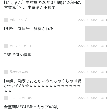
【にくまん】中村屋の20年3月期は12億円の
営業赤字へ、中華まん不振で
V速ニュップ
2020/3/14(Sa) 13:01
【朗報】春日語、解析される
VIPワイドガイド
2020/3/14(Sa) 13:01
TBSで鬼女特集
思考ちゃんねる
2020/3/14(Sa) 13:01
【画像】瀬奈まおとかいうめちゃくちゃ可愛
かったAV女優ｗｗｗｗｗｗｗｗｗｗｗｗｗ
ｗｗ
ニコニコVIP2ch
2020/3/14(Sa) 13:01
全盛期MEGUMI(Hカップ)の乳