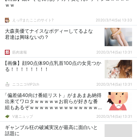
ｗｗ
えっ!?またここのサイト?
2020/3/14(Sa) 13:33
大森美優てナイスなボディーしてるよな
君達は興味ないの？
筋肉速報
2020/3/14(Sa) 13:31
【画像】顔90点体90点乳首100点の女見つか
る！！！！！！！！
ニコニコVIP2ch
2020/3/14(Sa) 13:31
「偏差値40向け番組リスト」がまあまあ納得
出来てワロタｗｗｗｗｗお前らが好きな番
組もあるぞｗｗｗｗｗｗｗｗｗｗｗｗｗｗ
ｗ
V速ニュップ
2020/3/14(Sa) 13:31
ギャンブル狂の破滅実況が最高に面白いと
話題に