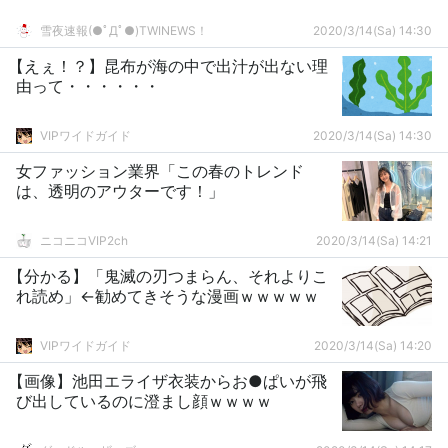
雪夜速報(●ﾟДﾟ●)TWINEWS！
2020/3/14(Sa) 14:30
【えぇ！？】昆布が海の中で出汁が出ない理
由って・・・・・・
VIPワイドガイド
2020/3/14(Sa) 14:30
女ファッション業界「この春のトレンド
は、透明のアウターです！」
ニコニコVIP2ch
2020/3/14(Sa) 14:21
【分かる】「鬼滅の刃つまらん、それよりこ
れ読め」←勧めてきそうな漫画ｗｗｗｗｗ
VIPワイドガイド
2020/3/14(Sa) 14:20
【画像】池田エライザ衣装からお●ぱいが飛
び出しているのに澄まし顔ｗｗｗｗ