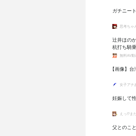
ガチニー
思考ちゃ
辻井ほの
杭打ち騎
無料AV動
【画像】台
女子アナ
妊娠して
えっ!?ま
父とのこ