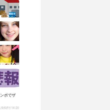
チンポでザ
/9/6(Fr) 14:20