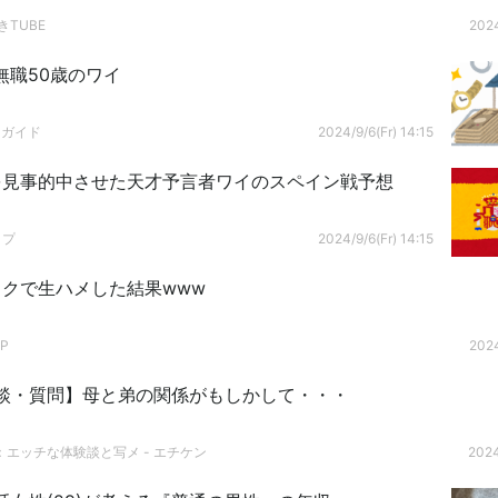
きTUBE
2024
無職50歳のワイ
ドガイド
2024/9/6(Fr) 14:15
を見事的中させた天才予言者ワイのスペイン戦予想
ップ
2024/9/6(Fr) 14:15
クで生ハメした結果www
P
2024
談・質問】母と弟の関係がもしかして・・・
：エッチな体験談と写メ - エチケン
2024