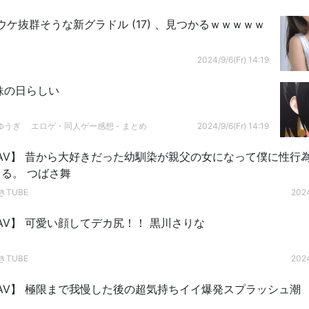
ケ抜群そうな新グラドル (17) 、見つかるｗｗｗｗｗ
2024/9/6(Fr) 14:19
妹の日らしい
ゆうぎ エロゲ・同人ゲー感想 - まとめ
2024/9/6(Fr) 14:19
AV】 昔から大好きだった幼馴染が親父の女になって僕に性行
る。 つばさ舞
きTUBE
2024
AV】 可愛い顔してデカ尻！！ 黒川さりな
きTUBE
2024
AV】 極限まで我慢した後の超気持ちイイ爆発スプラッシュ潮