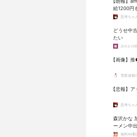
【朗報】a
給1200
思考ちゃ
どうせ中
たい
2chエロ
【画像】推
雪夜速報(●
【悲報】ア
思考ちゃ
森沢かな 
ーメン中
無料AV動