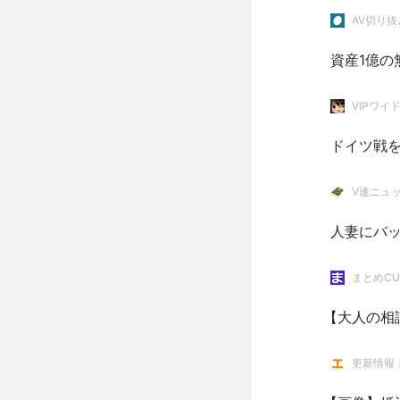
AV切り抜
資産1億の
VIPワイ
ドイツ戦
V速ニュ
人妻にバッ
まとめCU
【大人の相
更新情報