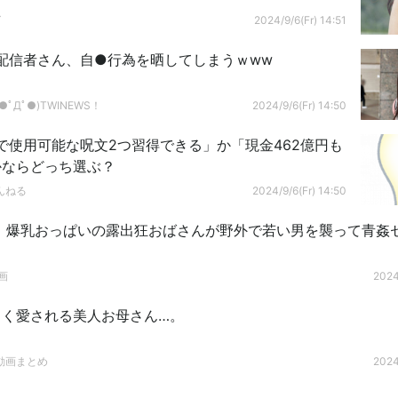
グ
2024/9/6(Fr) 14:51
配信者さん、自●行為を晒してしまうｗww
ﾟДﾟ●)TWINEWS！
2024/9/6(Fr) 14:50
で使用可能な呪文2つ習得できる」か「現金462億円も
かならどっち選ぶ？
んねる
2024/9/6(Fr) 14:50
こ 爆乳おっぱいの露出狂おばさんが野外で若い男を襲って青姦
画
2024
しく愛される美人お母さん…。
動画まとめ
2024