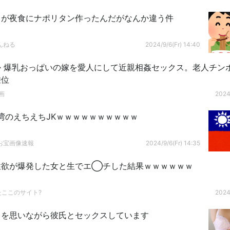
トが夜食にナポリタン作ったんだがなんか違う件
んねる
2024/9/6(Fr) 14:40
か 爆乳おっぱいの嫁を愛人にして近親相姦セックス。老人チン
乗位
画
2024
湾のえちえちJKｗｗｗｗｗｗｗｗｗｗ
お宝画像速報
2024/9/6(Fr) 14:35
性欲が爆発した女と生でエ◯チした結果ｗｗｗｗｗｗ
たここのサイト?
2024
とを思いながら彼氏とセックスしています