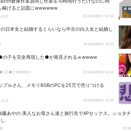
mazon倉庫作業員同じ作業を10時間行うだけなのに時
円も稼げると話題にwwwwww
んねる
2024/9/6(Fr) 14:30
古の日本女と結婚するくらいなら中古の白人女と結婚し
砲
2024/9/6(Fr) 14:25
●の子を完全再現した●が発見されるｗwwww
ﾟДﾟ●)TWINEWS！
2024/9/6(Fr) 14:20
ップルさん、メモリ8GBのPCを25万で売りつける
んねる
2024/9/6(Fr) 14:20
加藤あやの 美人なお母さん達と旅行先で4Pセックス。ショタ
出し
画
2024