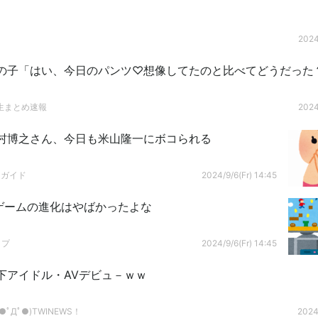
2024
の子「はい、今日のパンツ♡想像してたのと比べてどうだった
生まとめ速報
2024
村博之さん、今日も米山隆一にボコられる
ドガイド
2024/9/6(Fr) 14:45
ゲームの進化はやばかったよな
ップ
2024/9/6(Fr) 14:45
下アイドル・AVデビュ－ｗｗ
ﾟДﾟ●)TWINEWS！
2024