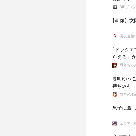
BIPブロ
【画像】女
雪夜速報(●
「ドラクエ
らえる」
思考ちゃ
暮町ゆう
持ち込む
無料AV動
息子に激
エロアダ