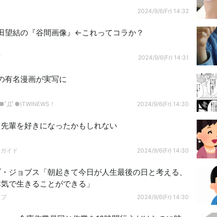
2024/9/6(Fr) 14:32
田望結の『谷間画像』←これってコラか？
グ
2024/9/6(Fr) 14:31
の有名漫画が実写に
ﾟДﾟ●)TWINEWS！
2024/9/6(Fr) 14:30
る先輩を好きになったかもしれない
ドガイド
2024/9/6(Fr) 14:30
ブ・ジョブス「朝起きて今日が人生最後の日と考える、
本気で生きることができる」
ップ
2024/9/6(Fr) 14:30