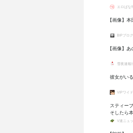
エロばな!!
【画像】本
BIPブロ
【画像】あ
雪夜速報(●
彼女がい
VIPワイ
スティー
そしたら
V速ニュ