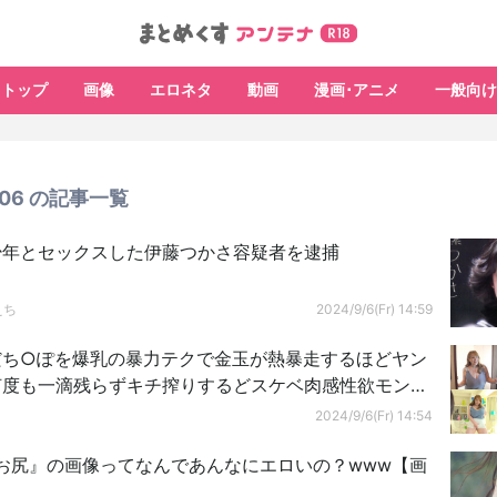
トップ
画像
エロネタ
動画
漫画･アニメ
一般向け
9/06 の記事一覧
少年とセックスした伊藤つかさ容疑者を逮捕
えち
2024/9/6(Fr) 14:59
だち○ぽを爆乳の暴力テクで金玉が熱暴走するほどヤン
何度も一滴残らずキチ搾りするどスケベ肉感性欲モンス
西村ニーナ
2024/9/6(Fr) 14:54
お尻』の画像ってなんであんなにエロいの？www【画