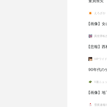
童貞喪失
えろざか
【画像】女
異世界転
【悲報】西
VIPワイ
90年代の
V速ニュ
【画像】地
雪夜速報(●