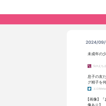
2024/0
未成年の
5chえち
息子の友
グ精子を
ターママ 
エロMeta
【画像】『
像あり】