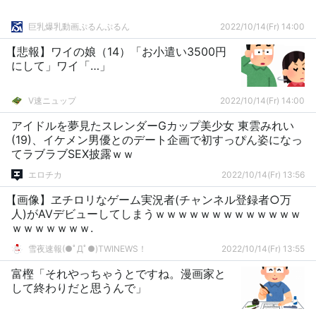
巨乳爆乳動画ぷるんぷるん
2022/10/14(Fr) 14:00
【悲報】ワイの娘（14）「お小遣い3500円
にして」ワイ「…」
V速ニュップ
2022/10/14(Fr) 14:00
アイドルを夢見たスレンダーGカップ美少女 東雲みれい
(19)、イケメン男優とのデート企画で初すっぴん姿になっ
てラブラブSEX披露ｗｗ
エロチカ
2022/10/14(Fr) 13:56
【画像】ヱチロリなゲーム実況者(チャンネル登録者○万
人)がAVデビューしてしまうｗｗｗｗｗｗｗｗｗｗｗｗｗ
ｗｗｗｗｗｗｗ.
雪夜速報(●ﾟДﾟ●)TWINEWS！
2022/10/14(Fr) 13:55
富樫「それやっちゃうとですね。漫画家と
して終わりだと思うんで」