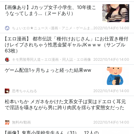
【画像あり】Jカップ女子小学生、10年後こ
うなってしまう…（ヌードあり）
ちょいエロ★ニュース -漫画・アニメ・ゲームまとめ-
2022/10/14(Fr) 14:00
【エロ漫画】 都市伝説「種付けおじさん」にお仕置き種付
けレイプされちゃう性悪金髪ギャルJKｗｗｗ（サンプル
63枚）
キモ男陵辱同人道～エロ漫画・同人誌・エロ画像
2022/10/14(Fr) 14:00
ゲーム配信1ヶ月ちょっと経った結果ww
思考ちゃんねる
2022/10/14(Fr) 14:00
松本いちか メガネをかけた文系女子は実はドエロく耳元
で淫語を囁きながら男に跨り肉尻を揺らす変態女だった
無料AV動画
2022/10/14(Fr) 14:00
【画像】鬼畜小学校先生さん（31）、12人の