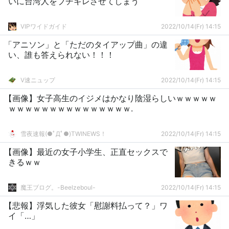
いに台湾人をブチギレさせてしまう
VIPワイドガイド
2022/10/14(Fr) 14:15
「アニソン」と「ただのタイアップ曲」の違
い、誰も答えられない！！！
V速ニュップ
2022/10/14(Fr) 14:15
【画像】女子高生のイジメはかなり陰湿らしいｗｗｗｗｗ
ｗｗｗｗｗｗｗｗｗｗｗｗｗｗｗ.
雪夜速報(●ﾟДﾟ●)TWINEWS！
2022/10/14(Fr) 14:15
【画像】最近の女子小学生、正直セックスで
きるｗｗ
魔王ブログ。-Beelzeboul-
2022/10/14(Fr) 14:15
【悲報】浮気した彼女「慰謝料払って？」ワ
イ「…」