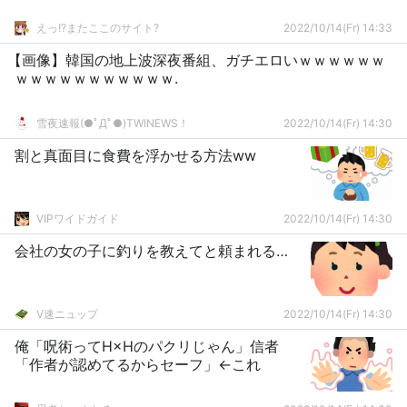
えっ!?またここのサイト?
2022/10/14(Fr) 14:33
【画像】韓国の地上波深夜番組、ガチエロいｗｗｗｗｗｗ
ｗｗｗｗｗｗｗｗｗｗｗ.
雪夜速報(●ﾟДﾟ●)TWINEWS！
2022/10/14(Fr) 14:30
割と真面目に食費を浮かせる方法ww
VIPワイドガイド
2022/10/14(Fr) 14:30
会社の女の子に釣りを教えてと頼まれる…
V速ニュップ
2022/10/14(Fr) 14:30
俺「呪術ってH×Hのパクリじゃん」信者
「作者が認めてるからセーフ」←これ