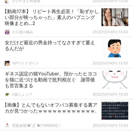
エロゲまとめ速報
2022/10/14(Fr) 13:30
【動画17本】 リピート再生必至！「恥ずかし
い部分が映っちゃった」素人のハプニング
映像まとめ…2
エロ道の極み
2022/10/14(Fr) 13:30
女だけど最近の男金持ってなさすぎて萎え
るんだが
VIPワイドガイド
2022/10/14(Fr) 13:30
ギネス認定の猫YouTuber、預かったヒヨコ
を猫に近づける動画で批判相次ぐ 謝罪後
も苦言集まる
V速ニュップ
2022/10/14(Fr) 13:30
【画像】とんでもないオフパコ募集する裏ア
カが見つかったｗｗｗｗｗｗｗｗｗｗｗｗ.
雪夜速報(●ﾟДﾟ●)TWINEWS！
2022/10/14(Fr) 13:30