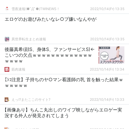
雪夜速報(●ﾟДﾟ●)TWINEWS！
2022/10/14(Fr) 13:35
エロゲのお遊びみたいなレ○プ嫌いなんやが
異世界転生まとめ速報
2022/10/14(Fr) 13:35
後藤真希(顔S、身体S、ファンサービスS)←
こいつの欠点ｗｗｗｗｗｗｗｗｗｗｗｗｗ
ｗｗｗｗ
筋肉速報
2022/10/14(Fr) 13:34
【ｼｺ注意】子持ちのヤ○マン看護師の乳 首を触った結果ｗ
ｗｗｗｗｗ
えっ!?またここのサイト?
2022/10/14(Fr) 13:33
【画像あり】ちんこ丸出しのワイプ映しながらエロゲー実
況する外人が発見されてしまう