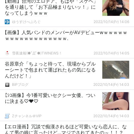
【動画】台湾のエロチア、もはや「スケベ」
を通り越して「お下品極まりないッ！」に
なってしまうｗｗｗ
ゆうすけべぶろぐ
2022/10/14(Fr) 14:06
【画像】人気バンドのメンバーがAVデビューwｗｗｗｗｗ
ｗｗｗｗｗｗｗｗｗｗｗｗｗ.
雪夜速報(●ﾟДﾟ●)TWINEWS！
2022/10/14(Fr) 14:05
谷原章介「ちょっと待って、現場からブル
ーシートで包まれて運ばれたもの気になる
んだけど！」
BIPブログ
2022/10/14(Fr) 14:03
【ｼｺ画像】今1番可愛いセクシー女優、つい
に決まる♡♥♡
Zチャンネル＠VIP
2022/10/14(Fr) 14:03
【エロ漫画】冗談で痴漢されるほど可愛いなら恋人に、な
んて男の娘に言ったけど…マジでされてきたの～！！？