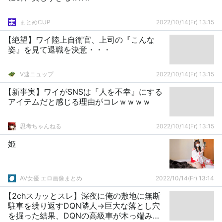
まとめCUP
2022/10/14(Fr) 13:15
【絶望】ワイ陸上自衛官、上司の『こんな
姿』を見て退職を決意・・・
V速ニュップ
2022/10/14(Fr) 13:15
【新事実】ワイがSNSは『人を不幸』にする
アイテムだと感じる理由がコレｗｗｗｗ
思考ちゃんねる
2022/10/14(Fr) 13:15
姫
AV女優 エロ画像まとめ
2022/10/14(Fr) 13:14
【2chスカッとスレ】深夜に俺の敷地に無断
駐車を繰り返すDQN隣人→巨大な落とし穴
を掘った結果、DQNの高級車が木っ端みじ