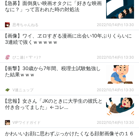
【急募】面倒臭い映画オタクに「好きな映画
なに？」って言われた時の対処法
思考ちゃんねる
2022/10/14(Fr) 13:30
【画像】ワイ、ヱロすぎる漫画に出会い10年ぶりくらいに
3連続で抜くｗｗｗｗｗ
ぴこ速(〃'∇'〃)？
2022/10/14(Fr) 13:30
【衝撃】30歳から7年間、税理士試験勉強し
た結果ｗｗｗ
V速ニュップ
2022/10/14(Fr) 13:30
【悲報】女さん「JKのときに大学生の彼氏と
付き合ってました」←コレ…
VIPワイドガイド
2022/10/14(Fr) 13:30
かわいいお顔に思わずぶっかけたくなる顔射画像その１６