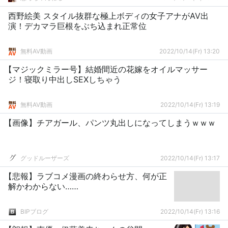
西野絵美 スタイル抜群な極上ボディの女子アナがAV出
演！デカマラ巨根をぶち込まれ正常位
無料AV動画
2022/10/14(Fr) 13:20
【マジックミラー号】結婚間近の花嫁をオイルマッサー
ジ！寝取り中出しSEXしちゃう
無料AV動画
2022/10/14(Fr) 13:19
【画像】チアガール、パンツ丸出しになってしまうｗｗｗ
グッドルーザーズ
2022/10/14(Fr) 13:17
【悲報】ラブコメ漫画の終わらせ方、何が正
解かわからない……
BIPブログ
2022/10/14(Fr) 13:16