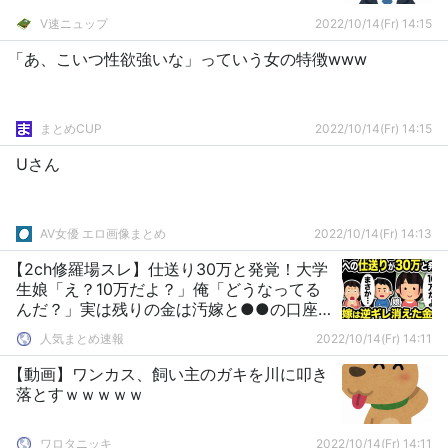
V速ニュップ
2022/10/14(Fr) 14:15
「あ、こいつ性欲強いな」っていう女の特徴www
まとめCUP
2022/10/14(Fr) 14:15
Uさん
AV女優 エロ画像まとめ
2022/10/14(Fr) 14:13
【2ch修羅場スレ】仕送り30万と発覚！大学
生娘「え？10万だよ？」俺「どうなってる
んだ？」実は残りの金は汚嫁と●●の口座
に…
人気まとめ速報
2022/10/14(Fr) 14:11
【動画】ワンカス、飼い主のガキを川に叩き
落とすｗｗｗｗｗ
ワロタニッキ
2022/10/14(Fr) 14:11