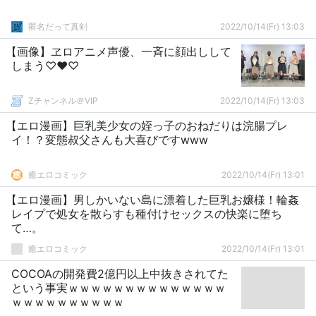
匿名だって真剣
2022/10/14(Fr) 13:03
【画像】ヱロアニメ声優、一斉に顔出しして
しまう♡♥♡
Zチャンネル＠VIP
2022/10/14(Fr) 13:03
【エロ漫画】巨乳美少女の姪っ子のおねだりは浣腸プレ
イ！？変態叔父さんも大喜びですwww
癒エロコミック
2022/10/14(Fr) 13:01
【エロ漫画】男しかいない島に漂着した巨乳お嬢様！輪姦
レイプで処女を散らすも種付けセックスの快楽に堕ち
て…。
癒エロコミック
2022/10/14(Fr) 13:01
COCOAの開発費2億円以上中抜きされてた
という事実ｗｗｗｗｗｗｗｗｗｗｗｗｗｗ
ｗｗｗｗｗｗｗｗｗｗ