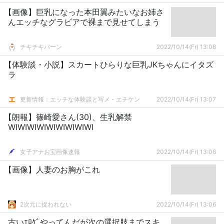
【画像】巨乳になった本田翼みたいなお姉さ
んエッチなグラビアで裸まで見せてしまう
チキチキバーン
2022/10/14(Fr) 13:08
【体験談・小説】スカートひらりな巨乳JKちゃんにイタズ
ラ
更新情報：エッチな体験談と写メ - エチケン
2022/10/14(Fr) 13:07
【朗報】篠崎愛さん(30)、生乳解禁
WIWIWIWIWIWIWIWIWI
女子アナお宝画像速報
2022/10/14(Fr) 13:06
【画像】人妻のお胸がこれ
2次元に捉われない
2022/10/14(Fr) 13:06
古いｴﾛｹﾞやってんだが次の選択肢までスキ