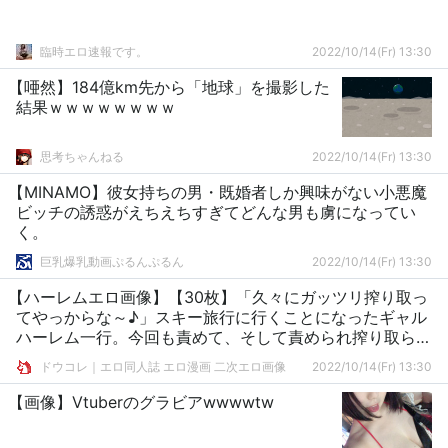
臨時エロ速報です。
2022/10/14(Fr) 13:30
【唖然】184億km先から「地球」を撮影した
結果ｗｗｗｗｗｗｗｗ
思考ちゃんねる
2022/10/14(Fr) 13:30
【MINAMO】彼女持ちの男・既婚者しか興味がない小悪魔
ビッチの誘惑がえちえちすぎてどんな男も虜になってい
く。
巨乳爆乳動画ぷるんぷるん
2022/10/14(Fr) 13:30
【ハーレムエロ画像】【30枚】「久々にガッツリ搾り取っ
てやっからな～♪」スキー旅行に行くことになったギャル
ハーレム一行。今回も責めて、そして責められ搾り取られ
るイチャラブギャルハーレムライフ
ドウコレ｜エロ同人誌 エロ漫画 二次エロ画像
2022/10/14(Fr) 13:30
【画像】Vtuberのグラビアwwwwtw