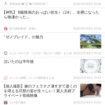
雪夜速報(●ﾟДﾟ●)TWINEWS！
2022/10/14(Fr) 14:00
【神乳】 B級映画のおっぱい担当♀（24）、全裸になった
ら物凄かった…
彩の無料動画（本館）
2022/10/14(Fr) 14:00
「ゼノブレイド」の魅力
ももいろゆうぎ エロゲ・同人ゲー感想 - まとめ
2022/10/14(Fr) 14:00
泣いたのは半年後
セックス体験～エッチ体験談まとめ
2022/10/14(Fr) 14:00
【個人撮影】嫁のフェラテク凄すぎて逝くの
を堪える旦那の姿が生々しい！素人夫婦プ
ライベート投稿映像
エロ道の極み
2022/10/14(Fr) 14:00