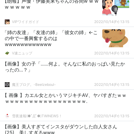
【朗報】声優・伊藤美来ちゃんの谷間w w w
w w w w w
VIPワイドガイド
2022/10/14(Fr) 13:15
「姉の友達」「友達の姉」「彼女の姉」←こ
の中で一番興奮するのは
wwwwwwwwwwww
V速ニュップ
2022/10/14(Fr) 13:15
【画像】女の子「……何よ。そんなに私のおっぱい見たか
ったの…？」
魔王ブログ。-Beelzeboul-
2022/10/14(Fr) 13:15
【 画像 】カエル女とかいうマジキチAV、ヤバすぎたｗｗ
ｗｗｗｗｗｗｗｗｗｗｗｗｗｗｗｗｗ.
雪夜速報(●ﾟДﾟ●)TWINEWS！
2022/10/14(Fr) 13:15
【画像】美人すぎてインスタがダウンした白人女さん
(25)、美しすぎるwww