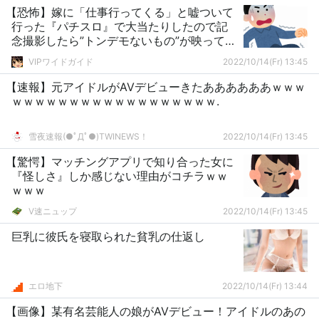
【恐怖】嫁に「仕事行ってくる」と嘘ついて
行った『パチスロ』で大当たりしたので記
念撮影したら”トンデモないもの”が映ってい
た
VIPワイドガイド
2022/10/14(Fr) 13:45
【速報】元アイドルがAVデビューきたああああああｗｗｗ
ｗｗｗｗｗｗｗｗｗｗｗｗｗｗｗｗｗｗ.
雪夜速報(●ﾟДﾟ●)TWINEWS！
2022/10/14(Fr) 13:45
【驚愕】マッチングアプリで知り合った女に
『怪しさ』しか感じない理由がコチラｗｗ
ｗｗｗ
V速ニュップ
2022/10/14(Fr) 13:45
巨乳に彼氏を寝取られた貧乳の仕返し
エロ地下
2022/10/14(Fr) 13:44
【画像】某有名芸能人の娘がAVデビュー！アイドルのあの