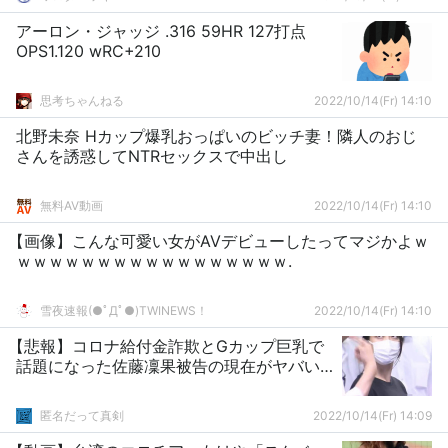
アーロン・ジャッジ .316 59HR 127打点
OPS1.120 wRC+210
思考ちゃんねる
2022/10/14(Fr) 14:10
北野未奈 Hカップ爆乳おっぱいのビッチ妻！隣人のおじ
さんを誘惑してNTRセックスで中出し
無料AV動画
2022/10/14(Fr) 14:10
【画像】こんな可愛い女がAVデビューしたってマジかよｗ
ｗｗｗｗｗｗｗｗｗｗｗｗｗｗｗｗｗ.
雪夜速報(●ﾟДﾟ●)TWINEWS！
2022/10/14(Fr) 14:10
【悲報】コロナ給付金詐欺とGカップ巨乳で
話題になった佐藤凜果被告の現在がヤバい…
匿名だって真剣
2022/10/14(Fr) 14:09