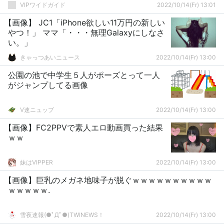
VIPワイドガイド
2022/10/14(Fr) 13:01
【画像】 JC1「iPhone欲しい11万円の新しい
やつ！」 ママ「・・・無理Galaxyにしなさ
い。」
きゃっつあいニュース
2022/10/14(Fr) 13:00
公園の池で中学生５人がポーズとって一人
がジャンプしてる画像
V速ニュップ
2022/10/14(Fr) 13:00
【画像】FC2PPVで素人エロ動画買った結果
ｗｗ
妹はVIPPER
2022/10/14(Fr) 13:00
【画像】巨乳のメガネ地味子が脱ぐｗｗｗｗｗｗｗｗｗｗ
ｗｗｗｗｗ.
雪夜速報(●ﾟДﾟ●)TWINEWS！
2022/10/14(Fr) 13:00