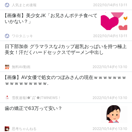
んにw【ゆっくり】
人気まとめ速報
2022/10/14(Fr) 13:11
【画像有】美少女JK「お兄さんポテチ食べて
いかない？」
ワロタニッキ
2022/10/14(Fr) 13:11
日下部加奈 グラマラスなJカップ超乳おっぱいを持つ極上
美女！汗だくハードセックスでザーメン中出し
無料AV動画
2022/10/14(Fr) 13:10
【画像】AV女優で処女のつぼみさんの現在ｗｗｗｗｗｗｗ
ｗｗｗｗｗｗｗｗｗ.
雪夜速報(●ﾟДﾟ●)TWINEWS！
2022/10/14(Fr) 13:10
歯の矯正で63万って安い？
思考ちゃんねる
2022/10/14(Fr) 13:10