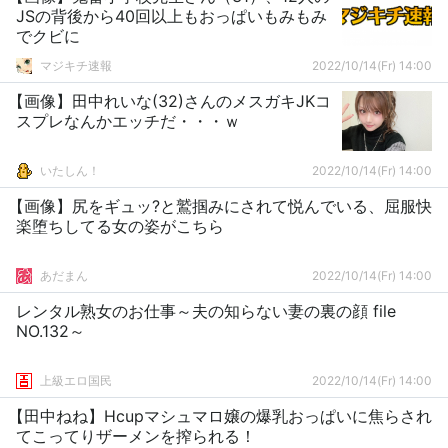
JSの背後から40回以上もおっぱいもみもみ
でクビに
マジキチ速報
2022/10/14(Fr) 14:00
【画像】田中れいな(32)さんのメスガキJKコ
スプレなんかエッチだ・・・ｗ
いたしん！
2022/10/14(Fr) 14:00
【画像】尻をギュッ?と鷲掴みにされて悦んでいる、屈服快
楽堕ちしてる女の姿がこちら
あだまん
2022/10/14(Fr) 14:00
レンタル熟女のお仕事～夫の知らない妻の裏の顔 file
NO.132～
上級エロ国民
2022/10/14(Fr) 14:00
【田中ねね】Hcupマシュマロ嬢の爆乳おっぱいに焦らされ
てこってりザーメンを搾られる！