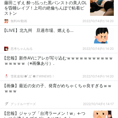
藤田こずえ 酔っ払った黒パンストの美人OL
を昏睡レイプ！上司の絶倫ちんぽで粘着ピ
ストン
無料AV動画
2022/10/14(Fr) 14:20
【LIVE】北九州 旦過市場、燃える…
思考ちゃんねる
2022/10/14(Fr) 14:20
【悲報】新作AVにアレが写り込むｗｗｗｗｗｗｗｗｗｗｗ
ｗｗｗｗｗ（※画像あり）.
雪夜速報(●ﾟДﾟ●)TWINEWS！
2022/10/14(Fr) 14:20
【画像】最近の女の子、発育がめちゃくちゃ良すぎるｗｗ
ｗｗｗ
グッドルーザーズ
2022/10/14(Fr) 14:17
【悲報】ジャップ「台湾ラーメン！w」←つ