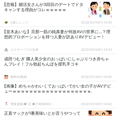
【悲報】婚活女さんが3回目のデートでドタ
キャンする理由がコレｗｗｗｗｗ
V速ニュップ
2022/10/14(Fr) 14:45
【並木あいな】旦那一筋の純真妻が何故AVの世界に…？理
想的プロポーションを持つ人妻が訳ありAVデビュー！
エロマーゾフの兄弟
2022/10/14(Fr) 14:42
成田つむぎ 隣人美少女のおっぱいにしゃぶりつき赤ちゃ
んプレイ！フル勃起ちんぽを授乳手コキ
無料AV動画
2022/10/14(Fr) 14:40
【画像】めちゃかわいくておっぱいでかい女の子がAVデビ
ューｗｗｗｗｗｗｗｗｗｗｗｗｗｗｗｗｗｗｗ.
雪夜速報(●ﾟДﾟ●)TWINEWS！
2022/10/14(Fr) 14:40
正直マックが1番美味いとか言うやつって