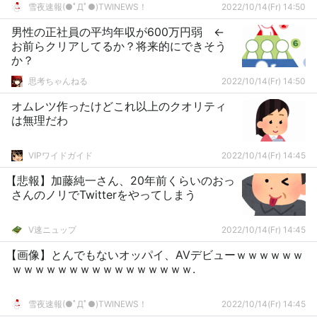
雪夜速報(●ﾟДﾟ●)TWINEWS！
2022/10/14(Fr) 14:50
男性の正社員の平均年収が600万円弱 ←
お前らクリアしてるか？将来的にできそう
か？
思考ちゃんねる
2022/10/14(Fr) 14:50
オムレツ作ったけどこれ以上のクオリティ
は無理だわ
VIPワイドガイド
2022/10/14(Fr) 14:45
【悲報】加藤純一さん、20年前くらいのおっ
さんのノリでTwitterをやってしまう
V速ニュップ
2022/10/14(Fr) 14:45
【画像】とんでもないオッパイ、AVデビューｗｗｗｗｗｗ
ｗｗｗｗｗｗｗｗｗｗｗｗｗｗｗｗ.
雪夜速報(●ﾟДﾟ●)TWINEWS！
2022/10/14(Fr) 14:45