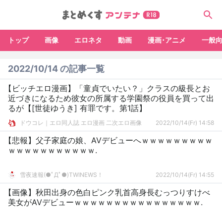
トップ
画像
エロネタ
動画
漫画･アニメ
一般
2022/10/14 の記事一覧
【ビッチエロ漫画】「童貞でいたい？」クラスの級長とお
近づきになるため彼女の所属する学園祭の役員を買って出
るが【[世徒ゆうき] 有罪です。第1話】
ドウコレ｜エロ同人誌 エロ漫画 二次エロ画像
2022/10/14(Fr) 14:58
【悲報】父子家庭の娘、AVデビューへｗｗｗｗｗｗｗｗｗ
ｗｗｗｗｗｗｗｗｗｗｗ.
雪夜速報(●ﾟДﾟ●)TWINEWS！
2022/10/14(Fr) 14:55
【画像】秋田出身の色白ピンク乳首高身長むっつりすけべ
美女がAVデビューｗｗｗｗｗｗｗｗｗｗｗｗｗｗｗｗ.