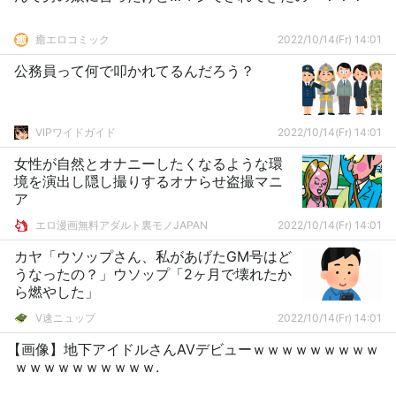
癒エロコミック
2022/10/14(Fr) 14:01
公務員って何で叩かれてるんだろう？
VIPワイドガイド
2022/10/14(Fr) 14:01
女性が自然とオナニーしたくなるような環
境を演出し隠し撮りするオナらせ盗撮マニ
ア
エロ漫画無料アダルト裏モノJAPAN
2022/10/14(Fr) 14:01
カヤ「ウソップさん、私があげたGM号はど
うなったの？」ウソップ「2ヶ月で壊れたか
ら燃やした」
V速ニュップ
2022/10/14(Fr) 14:01
【画像】地下アイドルさんAVデビューｗｗｗｗｗｗｗｗｗ
ｗｗｗｗｗｗｗｗｗｗ.