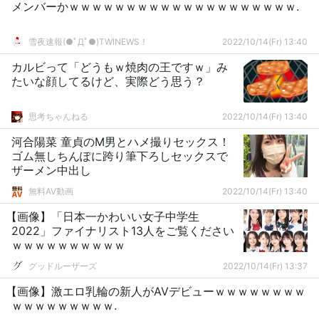
メンバーかｗｗｗｗｗｗｗｗｗｗｗｗｗｗｗｗｗｗｗｗ.
雪夜速報(●ﾟДﾟ●)TWINEWS！
2022/10/14(Fr) 13:40
カルビって「どうもｗ焼肉の王ですｗ」み
たいな顔してるけど、実際どう思う？
思考ちゃんねる
2022/10/14(Fr) 13:40
河合陽菜 童貞のM男とハメ撮りセックス！
ゴム無しちんぽに跨り筆下ろしセックスで
ザーメン中出し
無料AV動画
2022/10/14(Fr) 13:40
【画像】「日本一かわいい女子中学生
2022」ファイナリスト13人をご覧ください
ｗｗｗｗｗｗｗｗｗｗ
グッドルーザーズ
2022/10/14(Fr) 13:37
【画像】激エロ乳輪の新人がAVデビューｗｗｗｗｗｗｗｗ
ｗｗｗｗｗｗｗｗｗ.