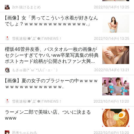
2ch 抜けるまとめ
2022/10/14(Fr) 13:25
【画像】女「男ってこういう水着が好きなん
でしょ？ｗｗｗｗｗｗｗｗｗｗｗｗｗ.」
雪夜速報(●ﾟДﾟ●)TWINEWS！
2022/10/14(Fr) 13:25
櫻坂46菅井友香、バスタオル一枚の画像が
セクシーすぎてヤバいww卒業写真集の特典
ポストカード絵柄が公開されファン大興
奮！
もきゅ速(*´ω`*)人(´･ェ･｀)
2022/10/14(Fr) 13:21
【画像】夏の女子のブラジャーの中ｗｗｗｗ
ｗｗｗｗｗｗｗｗｗｗｗｗ.
雪夜速報(●ﾟДﾟ●)TWINEWS！
2022/10/14(Fr) 13:20
ラーメン二郎で美味い店、ついに決まる
www
思考ちゃんねる
2022/10/14(Fr) 13:20