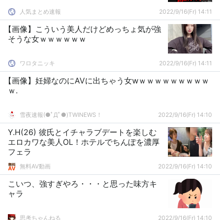
人気まとめ速報
2022/9/16(Fr) 14:11
【画像】こういう美人だけどめっちょ気が強
そうな女ｗｗｗｗｗｗ
ワロタニッキ
2022/9/16(Fr) 14:11
【画像】妊婦なのにAVに出ちゃう女wｗｗｗｗｗｗｗｗｗ
ｗ.
雪夜速報(●ﾟДﾟ●)TWINEWS！
2022/9/16(Fr) 14:10
Y.H(26) 彼氏とイチャラブデートを楽しむ
エロカワな美人OL！ホテルでちんぽを濃厚
フェラ
無料AV動画
2022/9/16(Fr) 14:10
こいつ、強すぎやろ・・・と思った味方キ
ャラ
思考ちゃんねる
2022/9/16(Fr) 14:10