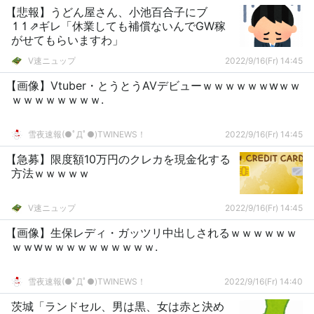
【悲報】うどん屋さん、小池百合子にブ
↿↿⇗ギレ「休業しても補償ないんでGW稼
がせてもらいますわ」
V速ニュップ
2022/9/16(Fr) 14:45
【画像】Vtuber・とうとうAVデビューｗｗｗｗｗｗwｗｗ
ｗｗｗｗｗｗｗｗ.
雪夜速報(●ﾟДﾟ●)TWINEWS！
2022/9/16(Fr) 14:45
【急募】限度額10万円のクレカを現金化する
方法ｗｗｗｗｗ
V速ニュップ
2022/9/16(Fr) 14:45
【画像】生保レディ・ガッツリ中出しされるｗｗｗｗｗｗ
ｗｗwｗｗｗｗｗｗｗｗｗｗ.
雪夜速報(●ﾟДﾟ●)TWINEWS！
2022/9/16(Fr) 14:40
茨城「ランドセル、男は黒、女は赤と決め