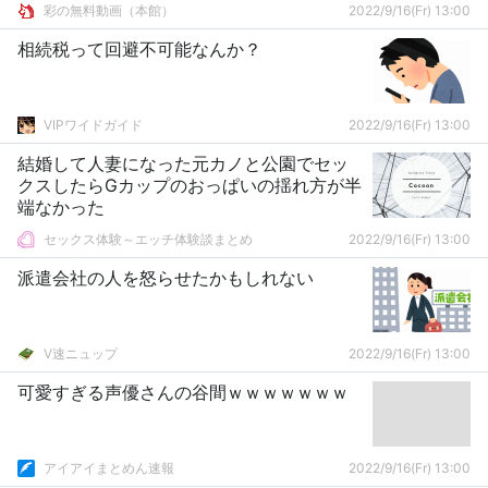
乱れまくる姿がエロい
彩の無料動画（本館）
2022/9/16(Fr) 13:00
相続税って回避不可能なんか？
VIPワイドガイド
2022/9/16(Fr) 13:00
結婚して人妻になった元カノと公園でセッ
クスしたらGカップのおっぱいの揺れ方が半
端なかった
セックス体験～エッチ体験談まとめ
2022/9/16(Fr) 13:00
派遣会社の人を怒らせたかもしれない
V速ニュップ
2022/9/16(Fr) 13:00
可愛すぎる声優さんの谷間ｗｗｗｗｗｗｗ
アイアイまとめん速報
2022/9/16(Fr) 13:00