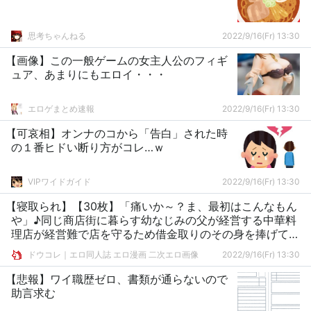
思考ちゃんねる
2022/9/16(Fr) 13:30
【画像】この一般ゲームの女主人公のフィギ
ュア、あまりにもエロイ・・・
エロゲまとめ速報
2022/9/16(Fr) 13:30
【可哀相】オンナのコから「告白」された時
の１番ヒドい断り方がコレ…ｗ
VIPワイドガイド
2022/9/16(Fr) 13:30
【寝取られ】【30枚】「痛いか～？ま、最初はこんなもん
や」♪同じ商店街に暮らす幼なじみの父が経営する中華料
理店が経営難で店を守るため借金取りのその身を捧げてし
まう【さくら裂ク 散ル花びら】
ドウコレ｜エロ同人誌 エロ漫画 二次エロ画像
2022/9/16(Fr) 13:30
【悲報】ワイ職歴ゼロ、書類が通らないので
助言求む