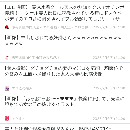
【エロ漫画】 競泳水着クール美人の無知ックスでオチンポ
搾精！！ クール美人部長に説教されている時にドスケベ
ボディのエロさに耐えきれずフル勃起してしまい…（サン
プル9枚）
キモ男陵辱同人道～エロ漫画・同人誌・エロ画像
2022/9/16(Fr) 14:00
【画像】中出しされてる妊婦さんｗｗｗｗwｗｗｗｗｗｗ
ｗｗｗｗ.
雪夜速報(●ﾟДﾟ●)TWINEWS！
2022/9/16(Fr) 14:00
【個人撮影】グチョグチョの妻のマ〇コを堪能！騎乗位で
の営みを主観ハメ撮りした素人夫婦の投稿映像
エロ道の極み
2022/9/16(Fr) 14:00
【画像】「おっお”っお〜〜❤︎❤︎❤︎」快楽に負けて、完全に
堕ちてる女の子の抜けるイラスト
あだまん
2022/9/16(Fr) 14:00
美人と評判の現役女教師がみんなに秘密のAVデビュー！