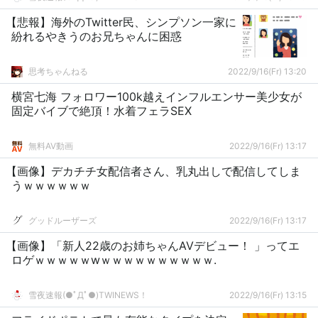
【悲報】海外のTwitter民、シンプソン一家に
紛れるやきうのお兄ちゃんに困惑
思考ちゃんねる
2022/9/16(Fr) 13:20
横宮七海 フォロワー100k越えインフルエンサー美少女が
固定バイブで絶頂！水着フェラSEX
無料AV動画
2022/9/16(Fr) 13:17
【画像】デカチチ女配信者さん、乳丸出しで配信してしま
うｗｗｗｗｗｗ
グッドルーザーズ
2022/9/16(Fr) 13:17
【画像】「新人22歳のお姉ちゃんAVデビュー！ 」ってエ
ロゲｗｗｗｗｗwｗｗｗｗｗｗｗｗｗｗ.
雪夜速報(●ﾟДﾟ●)TWINEWS！
2022/9/16(Fr) 13:15