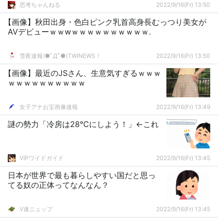
思考ちゃんねる
2022/9/16(Fr) 13:50
【画像】秋田出身・色白ピンク乳首高身長むっつり美女が
AVデビューｗｗwｗｗｗｗｗｗｗｗｗｗ.
雪夜速報(●ﾟДﾟ●)TWINEWS！
2022/9/16(Fr) 13:50
【画像】最近のJSさん、生意気すぎるｗｗｗ
ｗｗｗｗｗｗｗｗｗｗ
女子アナお宝画像速報
2022/9/16(Fr) 13:49
謎の勢力「冷房は28℃にしよう！」←これ
VIPワイドガイド
2022/9/16(Fr) 13:45
日本が世界で最も暮らしやすい国だと思っ
てる奴の正体ってなんなん？
V速ニュップ
2022/9/16(Fr) 13:45