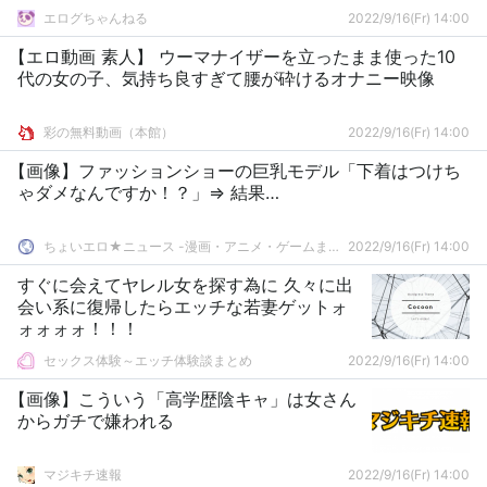
エログちゃんねる
2022/9/16(Fr) 14:00
【エロ動画 素人】 ウーマナイザーを立ったまま使った10
代の女の子、気持ち良すぎて腰が砕けるオナニー映像
彩の無料動画（本館）
2022/9/16(Fr) 14:00
【画像】ファッションショーの巨乳モデル「下着はつけち
ゃダメなんですか！？」⇒ 結果…
ちょいエロ★ニュース -漫画・アニメ・ゲームまとめ-
2022/9/16(Fr) 14:00
すぐに会えてヤレル女を探す為に 久々に出
会い系に復帰したらエッチな若妻ゲットォ
ォォォォ！！！
セックス体験～エッチ体験談まとめ
2022/9/16(Fr) 14:00
【画像】こういう「高学歴陰キャ」は女さん
からガチで嫌われる
マジキチ速報
2022/9/16(Fr) 14:00