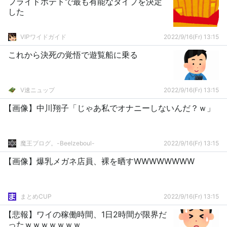
フライドポテトで最も有能なタイプを決定
した
VIPワイドガイド
2022/9/16(Fr) 13:15
これから決死の覚悟で遊覧船に乗る
V速ニュップ
2022/9/16(Fr) 13:15
【画像】中川翔子「じゃあ私でオナニーしないんだ？ｗ」
魔王ブログ。-Beelzeboul-
2022/9/16(Fr) 13:15
【画像】爆乳メガネ店員、裸を晒すWWWWWWWW
まとめCUP
2022/9/16(Fr) 13:15
【悲報】ワイの稼働時間、1日2時間が限界だ
ったｗｗｗｗｗｗｗ