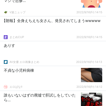
マジで悲惨…
V速ニュップ
2022/9/16(Fr) 14:15
【朗報】全身えちえち女さん、発見されてしまうwwwww
まとめCUP
2022/9/16(Fr) 14:15
ありす
AV女優 エロ画像まとめ
2022/9/16(Fr) 14:13
不貞な小児科病棟
エロばな!!
2022/9/16(Fr) 14:12
誰もいないはずの廃墟で肝試しをしていた
ら…