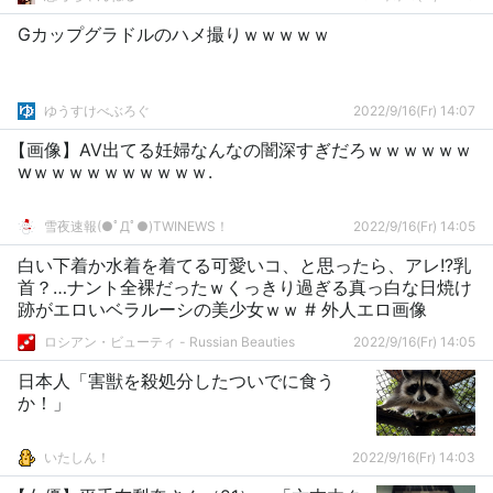
Gカップグラドルのハメ撮りｗｗｗｗｗ
ゆうすけべぶろぐ
2022/9/16(Fr) 14:07
【画像】AV出てる妊婦なんなの闇深すぎだろｗｗｗｗｗｗ
wｗｗｗｗｗｗｗｗｗｗ.
雪夜速報(●ﾟДﾟ●)TWINEWS！
2022/9/16(Fr) 14:05
白い下着か水着を着てる可愛いコ、と思ったら、アレ!?乳
首？…ナント全裸だったｗくっきり過ぎる真っ白な日焼け
跡がエロいベラルーシの美少女ｗｗ # 外人エロ画像
ロシアン・ビューティ - Russian Beauties
2022/9/16(Fr) 14:05
日本人「害獣を殺処分したついでに食う
か！」
いたしん！
2022/9/16(Fr) 14:03