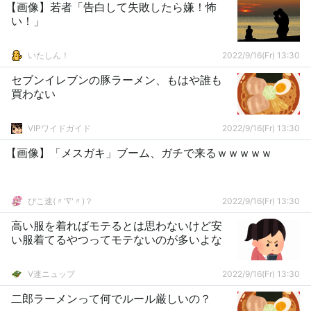
【画像】若者「告白して失敗したら嫌！怖
い！」
いたしん！
2022/9/16(Fr) 13:30
セブンイレブンの豚ラーメン、もはや誰も
買わない
VIPワイドガイド
2022/9/16(Fr) 13:30
【画像】「メスガキ」ブーム、ガチで来るｗｗｗｗｗ
ぴこ速(〃'∇'〃)？
2022/9/16(Fr) 13:30
高い服を着ればモテるとは思わないけど安
い服着てるやつってモテないのが多いよな
V速ニュップ
2022/9/16(Fr) 13:30
二郎ラーメンって何でルール厳しいの？