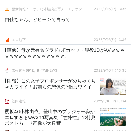
更新情報：エッチな体験談と写メ - エチケン
2022/9/16(Fr) 13:36
由佳ちゃん、ヒヒーンて言って
エロ地下
2022/9/16(Fr) 13:36
【画像】母が元有名グラドルFカップ・現役JDがAVｗｗｗ
ｗｗwｗｗｗｗｗｗｗｗｗｗ.
雪夜速報(●ﾟДﾟ●)TWINEWS！
2022/9/16(Fr) 13:35
【朗報】この女子プロボクサーがめちゃくち
ゃカワイイ！お前らの想像の3倍カワイイ！
筋肉速報
2022/9/16(Fr) 13:34
櫻坂46小林由依、登山中のブラジャー姿が
エロすぎるww2nd写真集「意外性」の特典
ポストカード画像が大反響！