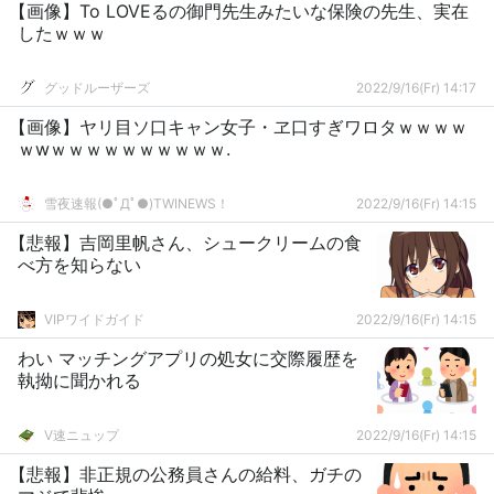
【画像】To LOVEるの御門先生みたいな保険の先生、実在
したｗｗｗ
グッドルーザーズ
2022/9/16(Fr) 14:17
【画像】ヤリ目ソ口キャン女子・ヱ口すぎワロタｗｗｗｗ
ｗwｗｗｗｗｗｗｗｗｗｗ.
雪夜速報(●ﾟДﾟ●)TWINEWS！
2022/9/16(Fr) 14:15
【悲報】吉岡里帆さん、シュークリームの食
べ方を知らない
VIPワイドガイド
2022/9/16(Fr) 14:15
わい マッチングアプリの処女に交際履歴を
執拗に聞かれる
V速ニュップ
2022/9/16(Fr) 14:15
【悲報】非正規の公務員さんの給料、ガチの