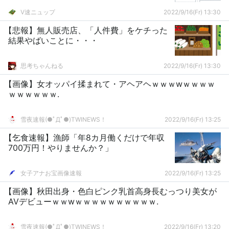
V速ニュップ
2022/9/16(Fr) 13:30
【悲報】無人販売店、「人件費」をケチった
結果やばいことに・・・
思考ちゃんねる
2022/9/16(Fr) 13:30
【画像】女オッパイ揉まれて・アヘアヘｗｗｗwｗｗｗｗ
ｗｗｗｗｗｗ.
雪夜速報(●ﾟДﾟ●)TWINEWS！
2022/9/16(Fr) 13:25
【乞食速報】漁師「年8カ月働くだけで年収
700万円！やりませんか？」
女子アナお宝画像速報
2022/9/16(Fr) 13:25
【画像】秋田出身・色白ピンク乳首高身長むっつり美女が
AVデビューｗｗwｗｗｗｗｗｗｗｗｗｗ.
雪夜速報(●ﾟДﾟ●)TWINEWS！
2022/9/16(Fr) 13:20