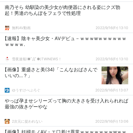
南乃そら 幼馴染の美少女が肉便器にされる姿にクズ勃
起！男達のちんぽをフェラで性処理
無料AV動画
2022/9/16(Fr) 13:10
【速報】陰キャ美少女・AVデビュ－ｗｗｗwｗｗｗｗｗｗ
ｗｗｗｗ.
雪夜速報(●ﾟДﾟ●)TWINEWS！
2022/9/16(Fr) 13:10
【画像】重盛さと美(34)「こんなおばさんで
いいの…？」
ゆうすけべぶろぐ
2022/9/16(Fr) 13:07
やっぱ孕ませシリーズって胸の大きさを受け入れられれば
最強の抜きゲーやな
2次元に捉われない
2022/9/16(Fr) 13:06
【画像】妊婦モノAV・エ口差は異常ｗｗｗｗｗｗｗwｗｗ