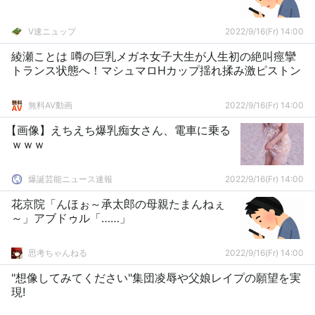
V速ニュップ
2022/9/16(Fr) 14:00
綾瀬ことは 噂の巨乳メガネ女子大生が人生初の絶叫痙攣
トランス状態へ！マシュマロHカップ揺れ揉み激ピストン
無料AV動画
2022/9/16(Fr) 14:00
【画像】えちえち爆乳痴女さん、電車に乗る
ｗｗｗ
爆誕芸能ニュース速報
2022/9/16(Fr) 14:00
花京院「んほぉ～承太郎の母親たまんねぇ
～」アブドゥル「……」
思考ちゃんねる
2022/9/16(Fr) 14:00
"想像してみてください"集団凌辱や父娘レイプの願望を実
現!