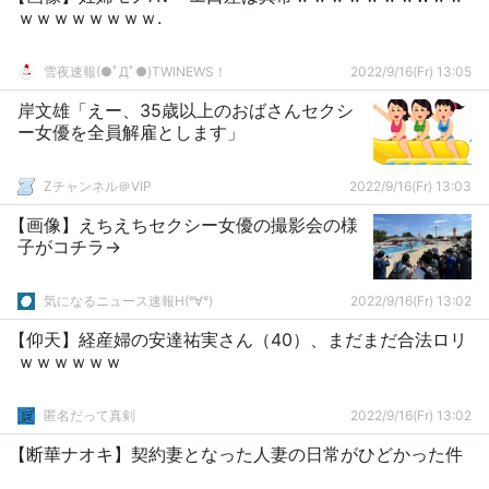
ｗｗｗｗｗｗｗｗ.
雪夜速報(●ﾟДﾟ●)TWINEWS！
2022/9/16(Fr) 13:05
岸文雄「えー、35歳以上のおばさんセクシ
ー女優を全員解雇とします」
Zチャンネル＠VIP
2022/9/16(Fr) 13:03
【画像】えちえちセクシー女優の撮影会の様
子がコチラ→
気になるニュース速報H(°∀°)
2022/9/16(Fr) 13:02
【仰天】経産婦の安達祐実さん（40）、まだまだ合法ロリ
ｗｗｗｗｗｗ
匿名だって真剣
2022/9/16(Fr) 13:02
【断華ナオキ】契約妻となった人妻の日常がひどかった件