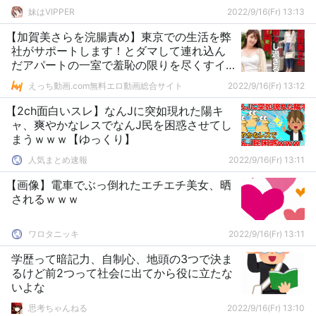
妹はVIPPER
2022/9/16(Fr) 13:13
【加賀美さらを浣腸責め】東京での生活を弊
社がサポートします！とダマして連れ込ん
だアパートの一室で羞恥の限りを尽くすイ
ラマ&浣腸プレイ。メチャクチャされて、そ
えっち動画.com無料エロ動画総合サイト
2022/9/16(Fr) 13:12
れでも輝く加賀美さらのマゾスキルに浣腸
を挿す手が止まらない！ 東京カンチョー11
【2ch面白いスレ】なんJに突如現れた陽キ
当時、就活生だった加賀美さら
ャ、爽やかなレスでなんJ民を困惑させてし
まうｗｗｗ【ゆっくり】
人気まとめ速報
2022/9/16(Fr) 13:11
【画像】電車でぶっ倒れたエチエチ美女、晒
されるｗｗｗ
ワロタニッキ
2022/9/16(Fr) 13:11
学歴って暗記力、自制心、地頭の3つで決ま
るけど前2つって社会に出てから役に立たな
いよな
思考ちゃんねる
2022/9/16(Fr) 13:10