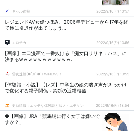
ギャル速報
2022/9/16(Fr) 13:57
レジェンドAV女優つぼみ、2006年デビューから17年を経
て遂に引退作が出てしまう…
エロチカ
2022/9/16(Fr) 13:56
【画像】エ口漫画で一番抜ける「痴女口リサキュバス」に
決まるwｗｗｗｗｗｗｗｗｗｗ.
雪夜速報(●ﾟДﾟ●)TWINEWS！
2022/9/16(Fr) 13:55
【体験談・小説】【レズ】中学生の娘の喘ぎ声がきっかけ
で変化する親子関係～禁断の近親相姦
更新情報：エッチな体験談と写メ - エチケン
2022/9/16(Fr) 13:54
●【画像】JRA「競馬場に行く女子は嫌いで
すか？」