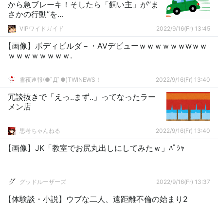
から急ブレーキ！そしたら「飼い主」が”ま
さかの行動”を…
VIPワイドガイド
2022/9/16(Fr) 13:45
【画像】ボディビルダ－・AVデビューｗｗｗｗｗｗwｗｗ
ｗｗｗｗｗｗｗｗ.
雪夜速報(●ﾟДﾟ●)TWINEWS！
2022/9/16(Fr) 13:40
冗談抜きで「えっ..まず..」ってなったラー
メン店
思考ちゃんねる
2022/9/16(Fr) 13:40
【画像】JK「教室でお尻丸出しにしてみたｗ」ﾊﾟｼｬ
グッドルーザーズ
2022/9/16(Fr) 13:37
【体験談・小説】ウブな二人、遠距離不倫の始まり2