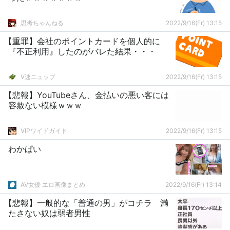
思考ちゃんねる
2022/9/16(Fr) 13:15
【重罪】会社のポイントカードを個人的に
『不正利用』したのがバレた結果・・・
V速ニュップ
2022/9/16(Fr) 13:15
【悲報】YouTubeさん、金払いの悪い客には
容赦ない模様ｗｗｗ
VIPワイドガイド
2022/9/16(Fr) 13:15
わかぱい
AV女優 エロ画像まとめ
2022/9/16(Fr) 13:14
【悲報】一般的な「普通の男」がコチラ 満
たさない奴は弱者男性