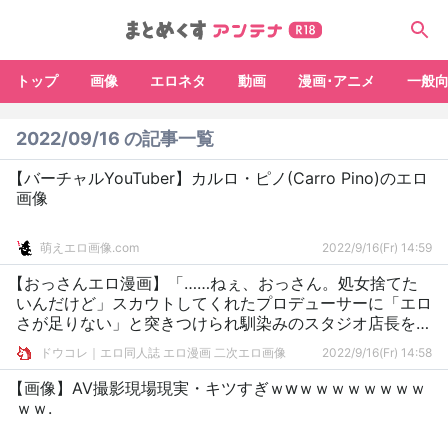
トップ
画像
エロネタ
動画
漫画･アニメ
一般
2022/09/16 の記事一覧
【バーチャルYouTuber】カルロ・ピノ(Carro Pino)のエロ
画像
萌えエロ画像.com
2022/9/16(Fr) 14:59
【おっさんエロ漫画】「……ねぇ、おっさん。処女捨てた
いんだけど」スカウトしてくれたプロデューサーに「エロ
さが足りない」と突きつけられ馴染みのスタジオ店長を初
体験の相手に選ぶのだが【おっさんで試してみる】
ドウコレ｜エロ同人誌 エロ漫画 二次エロ画像
2022/9/16(Fr) 14:58
【画像】AV撮影現場現実・キツすぎｗwｗｗｗｗｗｗｗｗ
ｗｗ.