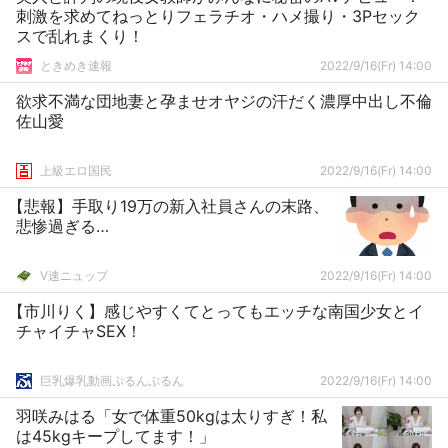
刺激を求めてねっとりフェラチオ・ハメ撮り・3Pセック
スで乱れまくり！
ときめき速報
2022/9/16(Fr) 14:00
欲求不満な団地妻と孕ませオヤジの汗だく濃厚中出し不倫
佐山愛
上級エロ国民
2022/9/16(Fr) 14:00
【悲報】手取り19万の新入社員さんの末路、
悲惨過ぎる…
V速ニュップ
2022/9/16(Fr) 14:00
【市川りく】感じやすくてとってもエッチな南国少女とイ
チャイチャSEX！
巨乳爆乳動画ぷるんぷるん
2022/9/16(Fr) 14:00
羽咲みはる「女で体重50kgは太りすぎ！私
は45kgキープしてます！」