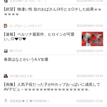
もきゅ速(*´ω`*)人(´･ェ･｀)
2022/9/16(Fr) 13:34
【絶望】物凄い性 欲のおばさん(41)とエ○チした結果ｗｗ
ｗｗｗｗ
えっ!?またここのサイト?
2022/9/16(Fr) 13:33
【速報】ペルソナ最新作、ヒロインが可愛
い…♡♥♡♥
BIPブログ
2022/9/16(Fr) 13:33
春菜はなとかいうA.V女優
2ch 抜けるまとめ
2022/9/16(Fr) 13:32
【画像】人気子役だった子がHカップおっぱいに成長して
AVデビュ－ｗｗｗｗｗｗwｗｗｗｗｗｗｗｗｗｗ.
雪夜速報(●ﾟДﾟ●)TWINEWS！
2022/9/16(Fr) 13:30