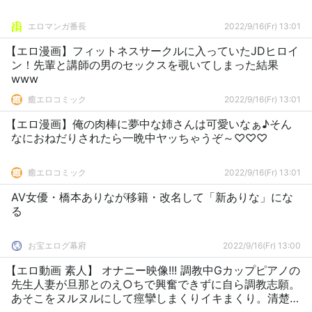
エロマンガ番長
2022/9/16(Fr) 13:01
【エロ漫画】フィットネスサークルに入っていたJDヒロイ
ン！先輩と講師の男のセックスを覗いてしまった結果
www
癒エロコミック
2022/9/16(Fr) 13:01
【エロ漫画】俺の肉棒に夢中な姉さんは可愛いなぁ♪そん
なにおねだりされたら一晩中ヤッちゃうぞ～♡♡♡
癒エロコミック
2022/9/16(Fr) 13:01
AV女優・橋本ありなが移籍・改名して「新ありな」にな
る
お宝エログ幕府
2022/9/16(Fr) 13:00
【エロ動画 素人】 オナニー映像!!! 調教中Gカップピアノの
先生人妻が旦那とのえ○ちで興奮できずに自ら調教志願。
あそこをヌルヌルにして痙攣しまくりイキまくり。清楚が