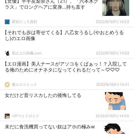
【女優】平手友梨奈さん（21）、「六本木ク
ラス」でロングヘアに変身…持ち直す
匿名だって真剣
2022/9/16(Fr) 14:03
【それでも歩は寄せてくる】八乙女うるし(やおとめうる
し)のエロ画像
萌えエロ画像.com
2022/9/16(Fr) 14:02
【エロ漫画】美人ナースがアソコをくぱぁっ！？入院して
る俺のためにオナネタになってくれるだって～♡♡♡
癒エロコミック
2022/9/16(Fr) 14:01
女だけど昔リスカしたの後悔してる
VIPワイドガイド
2022/9/16(Fr) 14:00
未だに食洗機買ってない奴はアホの極みw