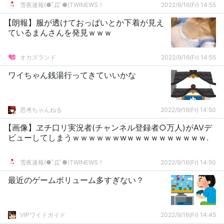
雪夜速報(●ﾟДﾟ●)TWINEWS！
2022/9/16(Fr) 14:55
【朗報】服が透けておっぱいとか下着が見え
ているまんさんを発見ｗｗｗ
オカズランド
2022/9/16(Fr) 14:55
ワイちゃん銭湯行ってきていいかな
思考ちゃんねる
2022/9/16(Fr) 14:50
【画像】ヱチ口リ実況者(チャンネル登録者○万人)がAVデ
ビューしてしまうｗｗｗｗｗｗwｗｗｗｗｗｗｗｗｗｗ.
雪夜速報(●ﾟДﾟ●)TWINEWS！
2022/9/16(Fr) 14:50
最近のゲームボリューム多すぎない？
VIPワイドガイド
2022/9/16(Fr) 14:45