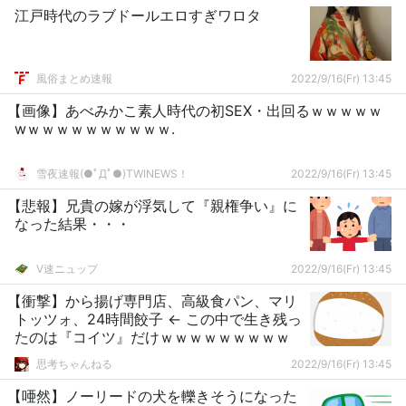
江戸時代のラブドールエロすぎワロタ
風俗まとめ速報
2022/9/16(Fr) 13:45
【画像】あべみかこ素人時代の初SEX・出回るｗｗｗｗｗ
wｗｗｗｗｗｗｗｗｗｗ.
雪夜速報(●ﾟДﾟ●)TWINEWS！
2022/9/16(Fr) 13:45
【悲報】兄貴の嫁が浮気して『親権争い』に
なった結果・・・
V速ニュップ
2022/9/16(Fr) 13:45
【衝撃】から揚げ専門店、高級食パン、マリ
トッツォ、24時間餃子 ← この中で生き残っ
たのは『コイツ』だけｗｗｗｗｗｗｗｗｗ
思考ちゃんねる
2022/9/16(Fr) 13:45
【唖然】ノーリードの犬を轢きそうになった