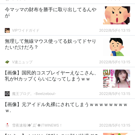
今マッマの財布を勝手に取り出してるんや
が
VIPワイドガイド
2022/8/5(Fr) 13:15
無理して無線マウス使ってる奴ってドヤり
たいだけだろ？
V速ニュップ
2022/8/5(Fr) 13:15
【画像】国民的コスプレイヤーえなこさん、
乳がHカップくらいになってしまうｗｗ
魔王ブログ。-Beelzeboul-
2022/8/5(Fr) 13:15
【画像】元アイドル丸裸にされてしまうｗｗｗｗｗｗｗｗ
ｗ.
雪夜速報(●ﾟДﾟ●)TWINEWS！
2022/8/5(Fr) 13:15