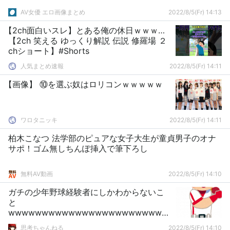
AV女優 エロ画像まとめ
2022/8/5(Fr) 14:13
【2ch面白いスレ】とある俺の休日ｗｗｗ…
【2ch 笑える ゆっくり解説 伝説 修羅場 ２
chショート】#Shorts
人気まとめ速報
2022/8/5(Fr) 14:11
【画像】 ⑩を選ぶ奴はロリコンｗｗｗｗｗ
ワロタニッキ
2022/8/5(Fr) 14:11
柏木こなつ 法学部のピュアな女子大生が童貞男子のオナ
サポ！ゴム無しちんぽ挿入で筆下ろし
無料AV動画
2022/8/5(Fr) 14:10
ガチの少年野球経験者にしかわからないこ
と
wwwwwwwwwwwwwwwwwwwwwwww
wwwwwwwwwwwwwwwwwwwwwwww
思考ちゃんねる
2022/8/5(Fr) 14:10