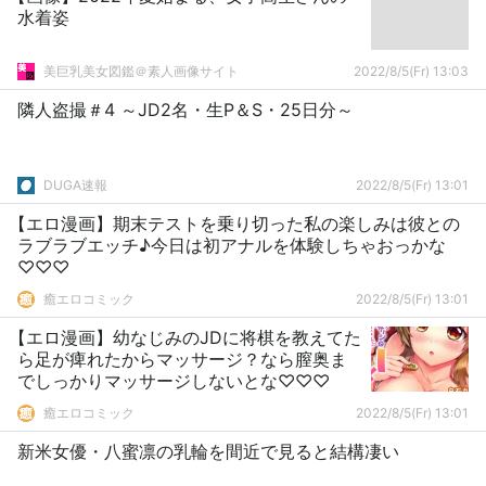
水着姿
美巨乳美女図鑑＠素人画像サイト
2022/8/5(Fr) 13:03
隣人盗撮＃4 ～JD2名・生P＆S・25日分～
DUGA速報
2022/8/5(Fr) 13:01
【エロ漫画】期末テストを乗り切った私の楽しみは彼との
ラブラブエッチ♪今日は初アナルを体験しちゃおっかな
♡♡♡
癒エロコミック
2022/8/5(Fr) 13:01
【エロ漫画】幼なじみのJDに将棋を教えてた
ら足が痺れたからマッサージ？なら膣奥ま
でしっかりマッサージしないとな♡♡♡
癒エロコミック
2022/8/5(Fr) 13:01
新米女優・八蜜凛の乳輪を間近で見ると結構凄い