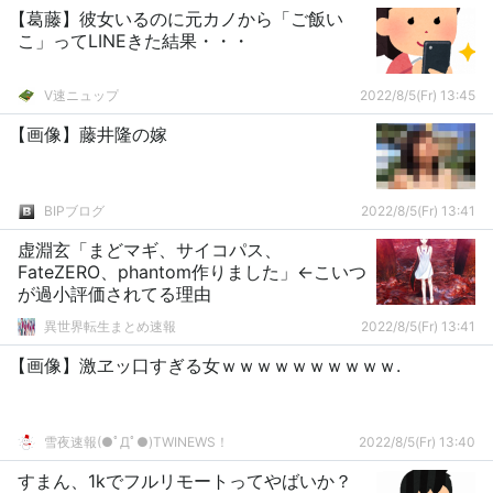
【葛藤】彼女いるのに元カノから「ご飯い
こ」ってLINEきた結果・・・
V速ニュップ
2022/8/5(Fr) 13:45
【画像】藤井隆の嫁
BIPブログ
2022/8/5(Fr) 13:41
虚淵玄「まどマギ、サイコパス、
FateZERO、phantom作りました」←こいつ
が過小評価されてる理由
異世界転生まとめ速報
2022/8/5(Fr) 13:41
【画像】激ヱッ口すぎる女ｗｗｗｗｗｗｗｗｗｗ.
雪夜速報(●ﾟДﾟ●)TWINEWS！
2022/8/5(Fr) 13:40
すまん、1kでフルリモートってやばいか？