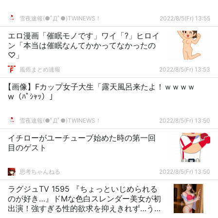
雪夜速報(●ﾟДﾟ●)TWINEWS！
2022/8/5(Fr) 13:55
エロ漫画「催眠モノです」ワイ「?」ヒロイ
ン「本当は催眠なんてかかってなかったの
♡」
風俗まとめ速報
2022/8/5(Fr) 13:53
【画像】Fカップ女子大生「露天風呂来たよ！ｗｗｗｗ
w（ﾊﾟｼｬｯ）」
雪夜速報(●ﾟДﾟ●)TWINEWS！
2022/8/5(Fr) 13:50
イチローがユーチューブ始めた時の第一回
目のゲスト
思考ちゃんねる
2022/8/5(Fr) 13:50
ラグジュTV 1595 『ちょっといじめられる
のが好き…』ドMな色白スレンダー美女が初
出演！強すぎる性的欲求を抑えきれず…うっ