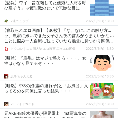
【悲報】ワイ「昔在籍してた優秀な人材を呼
び戻そう」→管理職のせいで悲惨な目に
V速ニュップ
2022/8/5(Fr) 13:30
【寝取られエロ画像】【30枚】「な、なに…この触り方…
ッ」農家に嫁いできた女子さん夜の営みがうまくいかない
ことに悩み一人自慰に耽っていたら義父に見つかり関係が
始まる
ドウコレ｜エロ同人誌 エロ漫画 二次エロ画像
2022/8/5(Fr) 13:30
【唖然】『眉毛』はマジで整えろ・・・、女
性はかなり見てるぞ・・・
思考ちゃんねる
2022/8/5(Fr) 13:30
【唖然】中3の娘(妻の連れ子)と「お風呂」入
ってるのを同僚に言った結果・・・
VIPワイドガイド
2022/8/5(Fr) 13:30
元AKB48鈴木優香が限界露出！1st写真集の