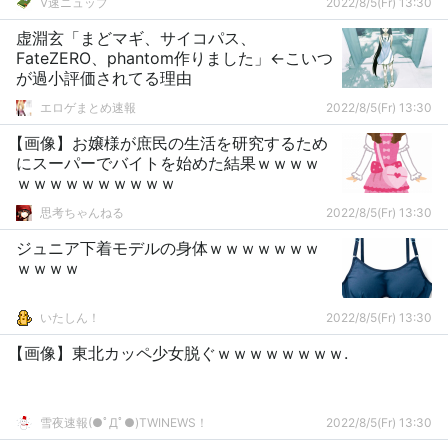
V速ニュップ
2022/8/5(Fr) 13:30
虚淵玄「まどマギ、サイコパス、
FateZERO、phantom作りました」←こいつ
が過小評価されてる理由
エロゲまとめ速報
2022/8/5(Fr) 13:30
【画像】お嬢様が庶民の生活を研究するため
にスーパーでバイトを始めた結果ｗｗｗｗ
ｗｗｗｗｗｗｗｗｗｗ
思考ちゃんねる
2022/8/5(Fr) 13:30
ジュニア下着モデルの身体ｗｗｗｗｗｗｗ
ｗｗｗｗ
いたしん！
2022/8/5(Fr) 13:30
【画像】東北カッペ少女脱ぐｗｗｗｗｗｗｗｗ.
雪夜速報(●ﾟДﾟ●)TWINEWS！
2022/8/5(Fr) 13:30