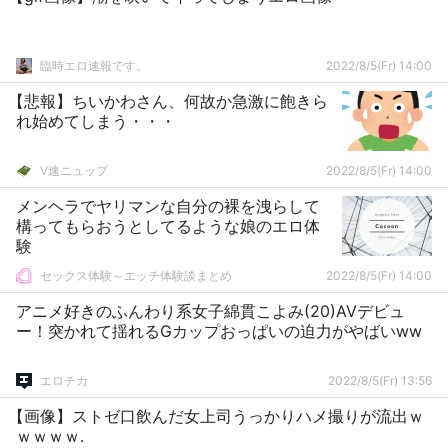
臨時エロ速報です。
2022/8/5(Fr) 14:00
【悲報】ちいかわさん、何故か急激に飽きら
れ始めてしまう・・・
V速ニュップ
2022/8/5(Fr) 14:00
メンヘラでヤリマンな自分の裸を洩らして
構ってもらおうとしてるような娘のエロ体
験
セックス体験～エッチ体験談まとめ
2022/8/5(Fr) 14:00
アニメ好きのふんわり系女子綿貫こよみ(20)AVデビュ
ー！突かれて揺れるGカップおっぱいの迫力がやばいww
エロチカ
2022/8/5(Fr) 13:56
【画像】ストゼ口飲んだ女上司うっかりハメ撮りが流出ｗ
ｗｗｗｗ.