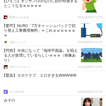
【ひえっ】オジサン(33)なのに顔が幼過ぎる
とこうなるｗｗｗｗｗ
思考ちゃんねる
2022/8/5(Fr) 13:15
【驚愕】NURO「7万キャッシュバックで切
り替え工事費用無料」←これｗｗｗｗｗｗ
ｗ
V速ニュップ
2022/8/5(Fr) 13:15
【愕然】今頃になって『地球平面論』を唱え
る人が急増しているらしいｗｗｗ（画像あ
り）
VIPワイドガイド
2022/8/5(Fr) 13:15
【緊急】ヨガクラブ、エロすぎるWWWWW
まとめCUP
2022/8/5(Fr) 13:15
みその