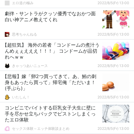
エロ道の極み
2022/8/5(Fr) 13:00
劇伴・サントラがクッソ優秀でなおかつ面
白い神アニメ教えてくれ
思考ちゃんねる
2022/8/5(Fr) 13:00
【超狂気】 海外の若者「コンドームの煮汁う
んめぇぇえええ！！！」 コンドームが品切
れへｗｗ
きゃっつあいニュース
2022/8/5(Fr) 13:00
【悲報】嫁「卵2つ買ってきて。あ、鮪の刺
身もあったら買って」帰宅俺「ただいま！
(手ぶら)」
いたしん！
2022/8/5(Fr) 13:00
コンビニでバイトする巨乳女子大生に壁に
手を尽かせ立ちバックでピストンしまくっ
たエロ体験
セックス体験～エッチ体験談まとめ
2022/8/5(Fr) 13:00