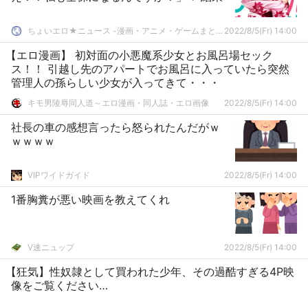
ちょいエロ★ニュース -漫画・アニメ・ゲームまとめ-
2022/8/5(Fr) 14:00
【エロ漫画】 初対面の小悪魔系少女とお風呂場セック
ス！！ 引越し先のアパートでお風呂に入っていたら突然
管理人の孫らしい少女が入ってきて・・・
キモ男陵辱同人道～エロ漫画・同人誌・エロ画像
2022/8/5(Fr) 14:00
社長の車の感想言ったら怒られたんだがｗ
ｗｗｗｗ
VIPワイドガイド
2022/8/5(Fr) 14:00
1番胸糞が悪い映画を教えてくれ
V速ニュップ
2022/8/5(Fr) 14:00
【狂気】性奴隷として買われた少年、その過酷すぎる4P映
像をご覧ください…