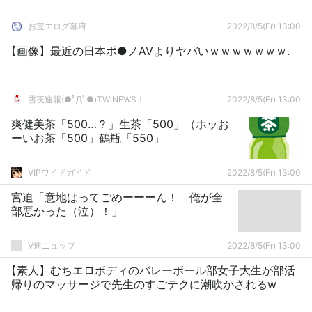
お宝エログ幕府
2022/8/5(Fr) 13:00
【画像】最近の日本ポ●ノAVよりヤバいｗｗｗｗｗｗｗ.
雪夜速報(●ﾟДﾟ●)TWINEWS！
2022/8/5(Fr) 13:00
爽健美茶「500…？」生茶「500」（ホッお
ーいお茶「500」鶴瓶「550」
VIPワイドガイド
2022/8/5(Fr) 13:00
宮迫「意地はってごめーーーん！ 俺が全
部悪かった（泣）！」
V速ニュップ
2022/8/5(Fr) 13:00
【素人】むちエロボディのバレーボール部女子大生が部活
帰りのマッサージで先生のすごテクに潮吹かされるw