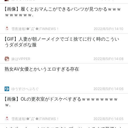
【画像】履くとおマんこができるパンツが見つかるｗｗｗ
ｗｗｗｗｗｗ.
雪夜速報(●ﾟДﾟ●)TWINEWS！
2022/8/5(Fr) 14:10
【GIF】人妻が朝ノーメイクでゴミ捨てに行く時のこうい
うダボダボな服
妹はVIPPER
2022/8/5(Fr) 14:08
熟女AV女優とかいうエロすぎる存在
ゆうすけべぶろぐ
2022/8/5(Fr) 14:06
【画像】OLの更衣室がドスケベすぎるｗｗｗｗｗｗｗｗ
ｗ.
雪夜速報(●ﾟДﾟ●)TWINEWS！
2022/8/5(Fr) 14:05