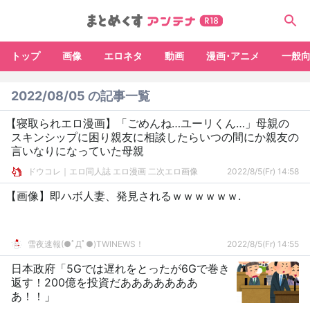
トップ
画像
エロネタ
動画
漫画･アニメ
一般
2022/08/05 の記事一覧
【寝取られエロ漫画】「ごめんね…ユーリくん…」母親の
スキンシップに困り親友に相談したらいつの間にか親友の
言いなりになっていた母親
ドウコレ｜エロ同人誌 エロ漫画 二次エロ画像
2022/8/5(Fr) 14:58
【画像】即ハボ人妻、発見されるｗｗｗｗｗｗ.
雪夜速報(●ﾟДﾟ●)TWINEWS！
2022/8/5(Fr) 14:55
日本政府「5Gでは遅れをとったが6Gで巻き
返す！200億を投資だあああああああ
あ！！」