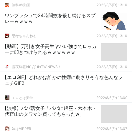
無料AV動画
2022/8/5(Fr) 13:10
ワンプッシュで24時間蚊を殺し続けるスプ
レーｗｗｗｗ
思考ちゃんねる
2022/8/5(Fr) 13:10
【動画】万引き女子高生ヤバい強さでロッカ
ーに叩きつけられるｗｗｗｗｗｗ.
雪夜速報(●ﾟДﾟ●)TWINEWS！
2022/8/5(Fr) 13:10
【エロGIF】どれかは誰かの性癖に刺さりそうな色んなフ
ェチGIF2
エロとは美学
2022/8/5(Fr) 13:09
【涙報】パパ活女子「パパに銀座・六本木・
代官山のタワマン買ってもらったw」
妹はVIPPER
2022/8/5(Fr) 13:07