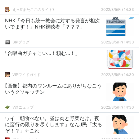
えっ!?またここのサイト?
2022/8/5(Fr) 14:33
NHK「今日も統一教会に対する発言が相次
いでます！」NHK視聴者「？？？」
BIPブログ
2022/8/5(Fr) 14:33
「合唱曲ガチャこい…！頼む…！」
VIPワイドガイド
2022/8/5(Fr) 14:30
【画像】都内のワンルームにありがちなこう
いうクソキッチン
V速ニュップ
2022/8/5(Fr) 14:30
ワイ「朝食べない。昼は肉と野菜だけ。夜
に蛮行の限りを尽くします」なんJ民「太る
ぞ！？」←これ