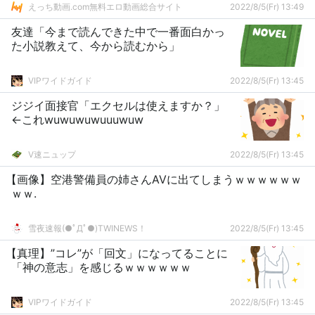
とり顔で絶頂を繰り返す！
えっち動画.com無料エロ動画総合サイト
2022/8/5(Fr) 13:49
友達「今まで読んできた中で一番面白かっ
た小説教えて、今から読むから」
VIPワイドガイド
2022/8/5(Fr) 13:45
ジジイ面接官「エクセルは使えますか？」
←これwuwuwuwuuuwuw
V速ニュップ
2022/8/5(Fr) 13:45
【画像】空港警備員の姉さんAVに出てしまうｗｗｗｗｗｗ
ｗｗ.
雪夜速報(●ﾟДﾟ●)TWINEWS！
2022/8/5(Fr) 13:45
【真理】”コレ”が「回文」になってることに
「神の意志」を感じるｗｗｗｗｗｗ
VIPワイドガイド
2022/8/5(Fr) 13:45