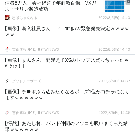
信者5万人、会社経営で年商数百億、VXガ
ス・サリン製造成功
思考ちゃんねる
2022/8/5(Fr) 14:40
【画像】新入社員さん、ヱ口すぎAV緊急発売決定ｗｗｗｗ
ｗｗ.
雪夜速報(●ﾟДﾟ●)TWINEWS！
2022/8/5(Fr) 14:40
【画像】まんさん「間違えてXSのトップス買っちゃったｗ
ﾊﾟｼｬｯ！」
グッドルーザーズ
2022/8/5(Fr) 14:37
【画像】チ●ポぶち込みたくなるポ－ズ1位がコチラになり
ますｗｗｗｗｗｗ.
雪夜速報(●ﾟДﾟ●)TWINEWS！
2022/8/5(Fr) 14:35
【愕然】あたし将、バンド仲間のアソコを吸いまくった結
果ｗｗｗｗｗｗ