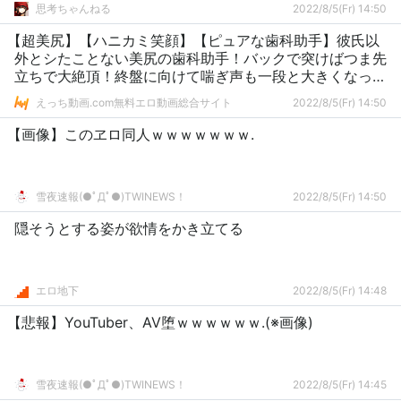
思考ちゃんねる
2022/8/5(Fr) 14:50
【超美尻】【ハニカミ笑顔】【ピュアな歯科助手】彼氏以
外とシたことない美尻の歯科助手！バックで突けばつま先
立ちで大絶頂！終盤に向けて喘ぎ声も一段と大きくなって
いき…… ネットでAV応募→AV体験撮影 1889
えっち動画.com無料エロ動画総合サイト
2022/8/5(Fr) 14:50
【画像】このヱロ同人ｗｗｗｗｗｗｗ.
雪夜速報(●ﾟДﾟ●)TWINEWS！
2022/8/5(Fr) 14:50
隠そうとする姿が欲情をかき立てる
エロ地下
2022/8/5(Fr) 14:48
【悲報】YouTuber、AV堕ｗｗｗｗｗｗ.(※画像)
雪夜速報(●ﾟДﾟ●)TWINEWS！
2022/8/5(Fr) 14:45