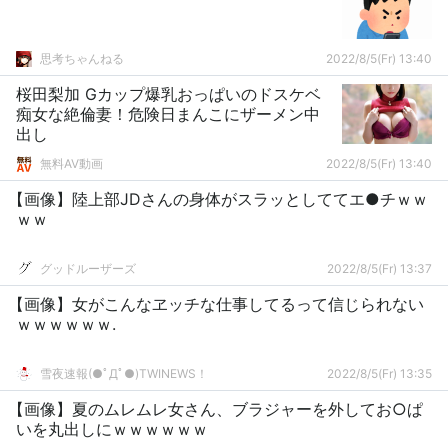
思考ちゃんねる
2022/8/5(Fr) 13:40
桜田梨加 Gカップ爆乳おっぱいのドスケベ
痴女な絶倫妻！危険日まんこにザーメン中
出し
無料AV動画
2022/8/5(Fr) 13:40
【画像】陸上部JDさんの身体がスラッとしててエ●チｗｗ
ｗｗ
グッドルーザーズ
2022/8/5(Fr) 13:37
【画像】女がこんなヱッチな仕事してるって信じられない
ｗｗｗｗｗｗ.
雪夜速報(●ﾟДﾟ●)TWINEWS！
2022/8/5(Fr) 13:35
【画像】夏のムレムレ女さん、ブラジャーを外してお○ぱ
いを丸出しにｗｗｗｗｗｗ