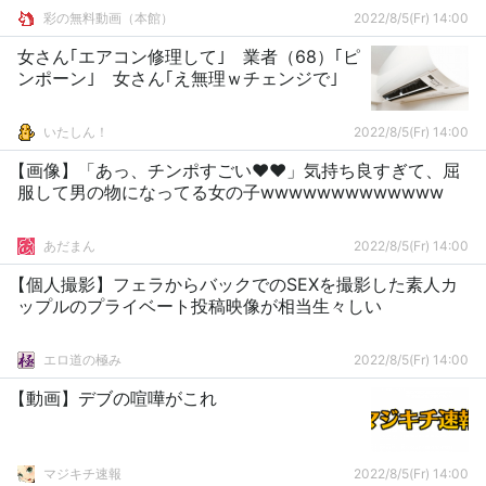
彩の無料動画（本館）
2022/8/5(Fr) 14:00
女さん｢エアコン修理して｣ 業者（68）｢ピ
ンポーン｣ 女さん｢え無理ｗチェンジで｣
いたしん！
2022/8/5(Fr) 14:00
【画像】「あっ、チンポすごい❤︎❤︎」気持ち良すぎて、屈
服して男の物になってる女の子wwwwwwwwwwwww
あだまん
2022/8/5(Fr) 14:00
【個人撮影】フェラからバックでのSEXを撮影した素人カ
ップルのプライベート投稿映像が相当生々しい
エロ道の極み
2022/8/5(Fr) 14:00
【動画】デブの喧嘩がこれ
マジキチ速報
2022/8/5(Fr) 14:00