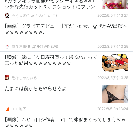
Fカップ花ブラ画像がセクシーすぎるwwエ
ッチな先行カット＆オフショットにファン
大興奮！
もきゅ速(*´ω`*)人(´･ェ･｀)
2022/8/5(Fr) 13:27
【画像】グラビアデビュー寸前だった女、なぜかAV出演へ
ｗｗｗｗｗｗｗｗ.
雪夜速報(●ﾟДﾟ●)TWINEWS！
2022/8/5(Fr) 13:25
【啞然】嫁に『今日寿司買って帰るわ』って
言った結果ｗｗｗｗｗｗｗｗｗ
思考ちゃんねる
2022/8/5(Fr) 13:25
たまには前からもやらせろよ
エロ地下
2022/8/5(Fr) 13:24
【画像】ムヒョ口ジ作者、ヱ口で稼ぎまくってしまうｗｗ
ｗｗｗｗｗｗ.