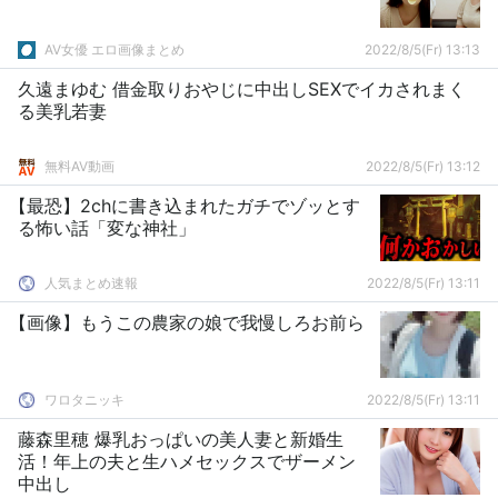
AV女優 エロ画像まとめ
2022/8/5(Fr) 13:13
久遠まゆむ 借金取りおやじに中出しSEXでイカされまく
る美乳若妻
無料AV動画
2022/8/5(Fr) 13:12
【最恐】2chに書き込まれたガチでゾッとす
る怖い話「変な神社」
人気まとめ速報
2022/8/5(Fr) 13:11
【画像】もうこの農家の娘で我慢しろお前ら
ワロタニッキ
2022/8/5(Fr) 13:11
藤森里穂 爆乳おっぱいの美人妻と新婚生
活！年上の夫と生ハメセックスでザーメン
中出し