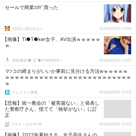
セールで商業ｴﾛｹﾞ買った
2次元に捉われない
2022/8/5(Fr) 13:06
【画像】Ti●T●ker女子、AV出演ｗｗｗｗｗ
ｗ.
雪夜速報(●ﾟДﾟ●)TWINEWS！
2022/8/5(Fr) 13:05
マﾝコの締まりがいいか事前に見分ける方法wｗｗｗｗｗ
ｗｗｗｗｗｗｗｗｗｗｗｗｗｗｗｗｗｗｗｗｗｗｗｗｗｗ
ｗ
トレジャー速報
2022/8/5(Fr) 13:03
【悲報】統一教会の「被害届ない」と発表し
た警察庁さん、慌てて「検挙がない」に訂
正
Zチャンネル＠VIP
2022/8/5(Fr) 13:03
【画像】2022年夏始まる、女子高生さんの