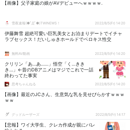
【画像】父子家庭の娘がAVデビューへｗｗｗｗ.
雪夜速報(●ﾟДﾟ●)TWINEWS！
2022/8/5(Fr) 14:20
伊藤舞雪 超絶可愛い巨乳美女とお泊まりデートでイチャ
ラブセックス！だいしゅきホールドでベロキス性交
無料AV動画
2022/8/5(Fr) 14:20
クリリン「あ…あ……」悟空「く…きき
き…」←昔のDBアニメはマジでこれで一話
終わってた事実
思考ちゃんねる
2022/8/5(Fr) 14:20
【画像】最近のJCさん、生意気な乳を見せびらかすｗｗｗ
ｗｗ
グッドルーザーズ
2022/8/5(Fr) 14:17
【悲報】ワイ大学生、クレカ作成が親にバレ