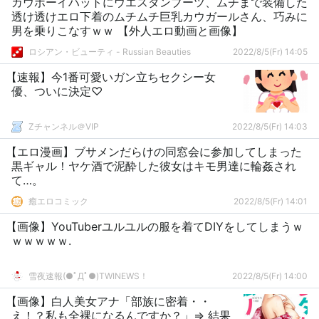
カウボーイハットにウエスタンブーツ、ムチまで装備した
透け透けエロ下着のムチムチ巨乳カウガールさん、巧みに
男を乗りこなすｗｗ 【外人エロ動画と画像】
ロシアン・ビューティ - Russian Beauties
2022/8/5(Fr) 14:05
【速報】今1番可愛いガン立ちセクシー女
優、ついに決定♡
Zチャンネル＠VIP
2022/8/5(Fr) 14:03
【エロ漫画】ブサメンだらけの同窓会に参加してしまった
黒ギャル！ヤケ酒で泥酔した彼女はキモ男達に輪姦され
て…。
癒エロコミック
2022/8/5(Fr) 14:01
【画像】YouTuberユルユルの服を着てDIYをしてしまうｗ
ｗｗｗｗｗ.
雪夜速報(●ﾟДﾟ●)TWINEWS！
2022/8/5(Fr) 14:00
【画像】白人美女アナ「部族に密着・・
え！？私も全裸になるんですか？」⇒ 結果