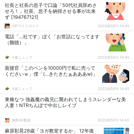
社長と社長の息子で口論「50代社員辞めさ
せろ！」社長、息子を納得させる事が出来
ず [194767121]
VIPワイドガイド
2022/8/5(Fr) 14:45
電話「…社です」ぼく「お世話になってます
（難聴）」
V速ニュップ
2022/8/5(Fr) 14:45
面接官「このペンを10000円で私に売って
くださいｗ」僕「(…きたきたぁあああw)」
V速ニュップ
2022/8/5(Fr) 14:45
東條なつ 強姦魔の義兄に襲われてしまうスレンダーな美
人妻！NTRちんぽで中出しレイプ
無料AV動画
2022/8/5(Fr) 14:40
麻原彰晃28歳「ヨガ教室するか」 12年後