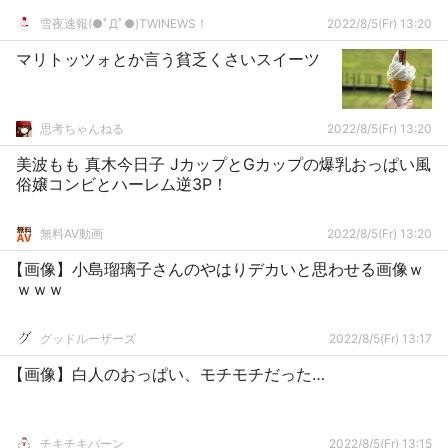
雪夜速報(●ﾟДﾟ●)TWINEWS！
2022/8/5(Fr) 13:20
マリトッツォとか言う貧乏くさいスイーツ
思考ちゃんねる
2022/8/5(Fr) 13:20
美波もも 真木今日子 JカップとGカップの爆乳おっぱい風
俗嬢コンビとハーレム逆3P！
無料AV動画
2022/8/5(Fr) 13:20
【画像】小島瑠璃子さんのやはりデカいと思わせる画像ｗ
ｗｗｗ
グッドルーザーズ
2022/8/5(Fr) 13:17
【画像】白人のおっぱい、モチモチだった…
チキチキバーン
2022/8/5(Fr) 13:15