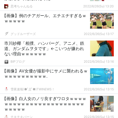
思考ちゃんねる
2022/6/26(Su) 13:20
【画像】例のチアガール、エチエチすぎるｗ
ｗｗｗｗｗ
グッドルーザーズ
2022/6/26(Su) 13:17
市川紗椰「相撲、ハンバーグ、アニメ、鉄
道、ガンダムヲタです」←こいつが嫌われ
ない理由ｗｗｗｗｗｗ
BIPブログ
2022/6/26(Su) 13:16
【画像】AV女優が撮影中にサメに襲われるｗ
ｗｗｗｗｗｗｗｗｗｗ.
雪夜速報(●ﾟДﾟ●)TWINEWS！
2022/6/26(Su) 13:15
【画像】白人女のノリ良すぎワロタｗｗｗｗ
ｗｗｗｗｗｗｗｗｗｗｗｗｗｗｗｗｗｗｗ
ｗｗｗｗｗ
チキチキバーン
2022/6/26(Su) 13:15