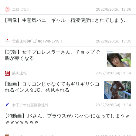
エロばな!!
2022/6/26(Su) 13:36
【画像】生意気バニーギャル・精液便所にされてしまう.
雪夜速報(●ﾟДﾟ●)TWINEWS！
2022/6/26(Su) 13:35
【悲報】女子プロレスラーさん、チョップで
胸が赤くなる
筋肉速報
2022/6/26(Su) 13:34
【動画】ロリコンじゃなくてもギリギリシコ
れるインスタJC、発見される
女子アナお宝画像速報
2022/6/26(Su) 13:34
【ｼｺ動画】JKさん、ブラウスがパンパンになってしまうｗ
ｗｗｗｗｗｗｗ