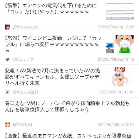
【衝撃】エアコンの電気代を下げるために
『コレ』だけはやっとけｗｗｗｗｗｗ
思考ちゃんねる
2022/6/26(Su) 13:45
【怒報】ワイコンビニ夜勤、レジにて『カッ
プル』に煽られ発狂中ｗｗｗｗｗｗｗｗｗ
ｗ
V速ニュップ
2022/6/26(Su) 13:45
悲報！AV新法で7月に決まっていたAVの撮
影がすべてキャンセル。女優はソープかデ
リヘル行く未来
風俗まとめ速報
2022/6/26(Su) 13:41
春日えな M男にノーパンで跨がり顔面騎乗！フル勃起ち
んぽを騎乗位挿入して腰振りしちゃう
無料AV動画
2022/6/26(Su) 13:40
【画像】最近のヱロマンガ表紙、スケベっぷりが限界突破