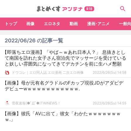
トップ
画像
エロネタ
動画
漫画･アニメ
一般
2022/06/26 の記事一覧
【即落ちエロ漫画】「やば～ｗあれ日本人？」 息抜きとし
て南国を訪れた女子さん宿泊先でマッサージを受けている
と妖しい雰囲気になってきてデカチンを前に生ハメ懇願
ドウコレ｜エロ同人誌 エロ漫画 二次エロ画像
2022/6/26(Su) 14:58
【画像】母が元有名グラドルのFカップ現役JDがアダビデ
デビューwｗｗｗｗｗｗｗｗｗｗｗ.
雪夜速報(●ﾟДﾟ●)TWINEWS！
2022/6/26(Su) 14:55
【画像】彼氏「AVに出て」彼女「わかたｗｗｗｗｗｗｗ
ｗ.」