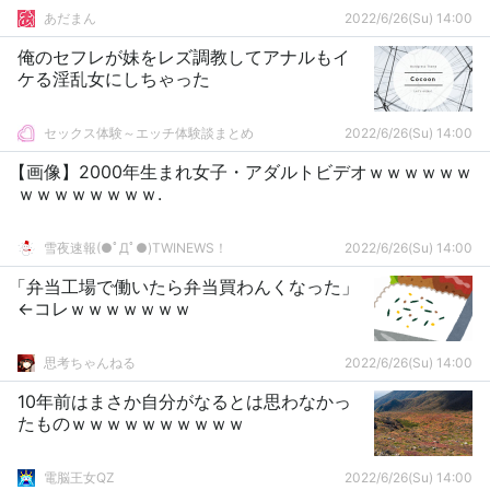
あだまん
2022/6/26(Su) 14:00
俺のセフレが妹をレズ調教してアナルもイ
ケる淫乱女にしちゃった
セックス体験～エッチ体験談まとめ
2022/6/26(Su) 14:00
【画像】2000年生まれ女子・アダルトビデオｗｗｗｗｗｗ
ｗｗｗｗｗｗｗｗ.
雪夜速報(●ﾟДﾟ●)TWINEWS！
2022/6/26(Su) 14:00
「弁当工場で働いたら弁当買わんくなった」
←コレｗｗｗｗｗｗｗ
思考ちゃんねる
2022/6/26(Su) 14:00
10年前はまさか自分がなるとは思わなかっ
たものｗｗｗｗｗｗｗｗｗｗ
電脳王女QZ
2022/6/26(Su) 14:00