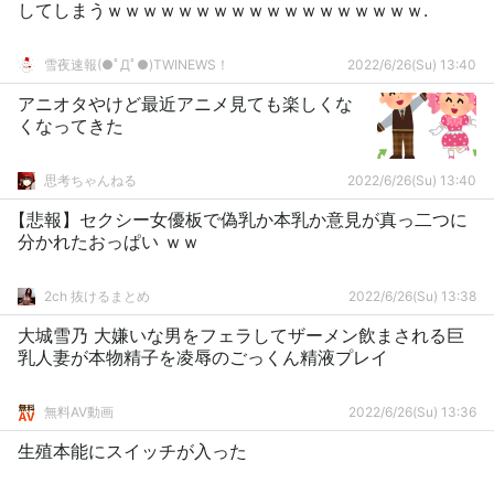
してしまうｗｗｗｗｗｗｗｗｗｗｗｗｗｗｗｗｗｗ.
雪夜速報(●ﾟДﾟ●)TWINEWS！
2022/6/26(Su) 13:40
アニオタやけど最近アニメ見ても楽しくな
くなってきた
思考ちゃんねる
2022/6/26(Su) 13:40
【悲報】セクシー女優板で偽乳か本乳か意見が真っ二つに
分かれたおっぱい ｗｗ
2ch 抜けるまとめ
2022/6/26(Su) 13:38
大城雪乃 大嫌いな男をフェラしてザーメン飲まされる巨
乳人妻が本物精子を凌辱のごっくん精液プレイ
無料AV動画
2022/6/26(Su) 13:36
生殖本能にスイッチが入った