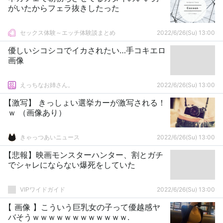
がいたからフェラ抜きしたった
セックス体験～エッチ体験談まとめ
2022/6/26(Su) 13:00
優しいシコシコでイカされたい…手コキエロ
画像
えっちなお姉さん。
2022/6/26(Su) 13:00
【激写】 きっしょい選挙カーが激写される！
ｗ （画像あり）
きゃっつあいニュース
2022/6/26(Su) 13:00
【悲報】映画モンスターハンター、割とガチ
でシャレにならない爆死をしていた
VIPワイドガイド
2022/6/26(Su) 13:00
【 画像 】こういう巨乳女の子って優越感ヤ
バそうｗｗｗｗｗｗｗｗｗｗｗｗ.