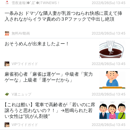
雪夜速報(●ﾟДﾟ●)TWINEWS！
2022/6/26(Su) 13:45
一条みお ドマゾな隣人妻が乳首つねられ快感に震えて挿
入されながらイラマ責めの３Pファックで中出し絶頂
無料AV動画
2022/6/26(Su) 13:45
おそうめんが出来ましたよー！
VIPワイドガイド
2022/6/26(Su) 13:45
麻雀初心者「麻雀は運ゲー」中級者「実力
ゲーな」上級者「運ゲーだから」
V速ニュップ
2022/6/26(Su) 13:45
【これは酷い】電車で高齢者が「若いのに席
譲ろうと思わないの？！」→怒鳴られた若
い女性は”抗がん剤後”
VIPワイドガイド
2022/6/26(Su) 13:45