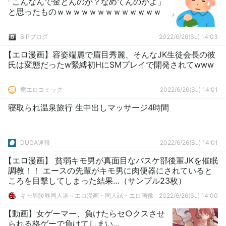
「こんなんで金とんのか？なめてんのかよ」
と思ったものｗｗｗｗｗｗｗｗｗｗｗｗｗ
BIPブログ
2022/6/26(Su) 14:03
【エロ漫画】容姿端麗で眉目秀麗、そんなJK生徒会長の彼
氏は変態だったw緊縛初HにSMプレイで開発されてwww
癒エロコミック
2022/6/26(Su) 14:01
寝取られ温泉旅行 生中出しマッサージ4時間
DUGA速報
2022/6/26(Su) 14:01
【エロ漫画】 貧弱キモ男が真面目なバスケ部後輩JKを催眠
調教！！ エースの先輩がキモ男に肉便器にされていると
ころを目撃してしまった結果…（サンプル23枚）
キモ男陵辱同人道～エロ漫画・同人誌・エロ画像
2022/6/26(Su) 14:00
【動画】女ゲーマー、負けたらセ○クスさせ
られる格ゲーで負けてしまい…