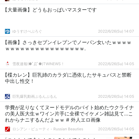
【大量画像】どうもおっぱいマスターです
ゆうすけべぶろぐ
2022/6/26(Su) 14:07
【画像】さっきセブンイレブンでノーパン女いたｗｗｗｗ
ｗｗｗｗｗｗｗｗｗｗｗｗｗｗｗｗ.
雪夜速報(●ﾟДﾟ●)TWINEWS！
2022/6/26(Su) 14:05
【楪カレン】巨乳姉のカラダに憑依したサキュバスと禁断
中出し性交！
巨乳爆乳動画ぷるんぷるん
2022/6/26(Su) 14:05
学費が足りなくてヌードモデルのバイト始めたウクライナ
の美人医大生ｗワイン片手に全裸でイケメン雑誌見て…こ
れからナニするんだよｗｗ # 外人エロ画像
ロシアン・ビューティ - Russian Beauties
2022/6/26(Su) 14:05