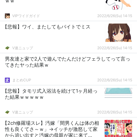
ｗｗ
VIPワイドガイド
2022/6/26(Su) 14:15
【悲報】ワイ、またしてもバイトでミス
V速ニュップ
2022/6/26(Su) 14:15
男友達と家で2人で遊んでたんだけどフェラしてって言っ
てきたヤった結果ｗ
まとめCUP
2022/6/26(Su) 14:15
【悲報】タモリ式入浴法を続けて1ヶ月経っ
た結果ｗｗｗｗｗ
V速ニュップ
2022/6/26(Su) 14:15
【2ch修羅場スレ】汚嫁「間男くんは体の相
性も良くてさ～ｗ」→イッチが激怒して家
から追い出すと汚嫁の母親が家に来て…