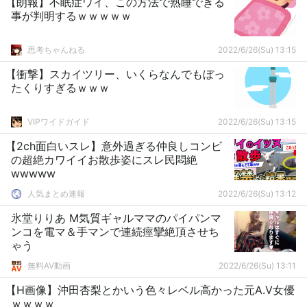
【朗報】不眠症ワイ、この方法で熟睡できる
事が判明するｗｗｗｗｗ
思考ちゃんねる
2022/6/26(Su) 13:15
【衝撃】スカイツリー、いくらなんでもぼっ
たくりすぎるｗｗｗ
VIPワイドガイド
2022/6/26(Su) 13:15
【2ch面白いスレ】意外過ぎる仲良しコンビ
の超絶カワイイお散歩姿にスレ民悶絶
wwwww
人気まとめ速報
2022/6/26(Su) 13:12
氷堂りりあ M気質ギャルママのパイパンマ
ンコを電マ＆手マンで連続痙攣絶頂させち
ゃう
無料AV動画
2022/6/26(Su) 13:11
【H画像】沖田杏梨とかいう色々レベル高かった元A.V女優
ｗｗｗｗ