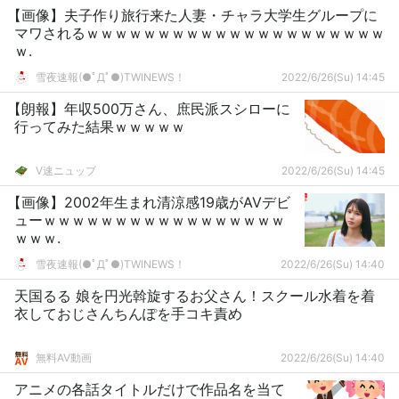
【画像】夫子作り旅行来た人妻・チャラ大学生グループに
マワされるｗｗｗｗｗｗｗｗｗｗｗｗｗｗｗｗｗｗｗｗｗ
ｗ.
雪夜速報(●ﾟДﾟ●)TWINEWS！
2022/6/26(Su) 14:45
【朗報】年収500万さん、庶民派スシローに
行ってみた結果ｗｗｗｗｗ
V速ニュップ
2022/6/26(Su) 14:45
【画像】2002年生まれ清涼感19歳がAVデビ
ューｗｗｗｗｗｗｗｗｗｗｗｗｗｗｗｗｗ
ｗｗｗ.
雪夜速報(●ﾟДﾟ●)TWINEWS！
2022/6/26(Su) 14:40
天国るる 娘を円光斡旋するお父さん！スクール水着を着
衣しておじさんちんぽを手コキ責め
無料AV動画
2022/6/26(Su) 14:40
アニメの各話タイトルだけで作品名を当て