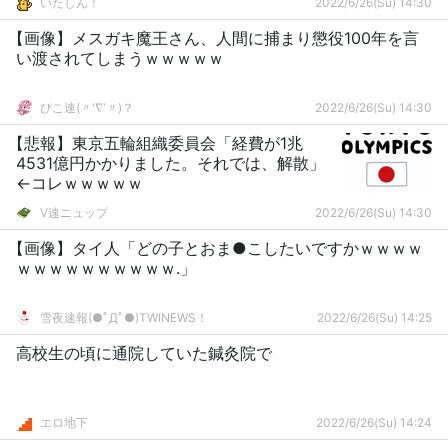
いたしん！
2022/6/26(Su) 14:30
【画像】メスガキ魔王さん、人間に捕まり懲役100年を言
い渡されてしまうｗｗｗｗｗ
ぴこ速(〃'∇'〃)？
2022/6/26(Su) 14:30
【悲報】東京五輪組織委員会「経費が1兆
4531億円かかりました。それでは、解散」
←コレｗｗｗｗｗ
V速ニュップ
2022/6/26(Su) 14:30
【画像】タイ人「どの子とおま●こしたいですかｗｗｗｗ
ｗｗｗｗｗｗｗｗｗｗ.」
雪夜速報(●ﾟДﾟ●)TWINEWS！
2022/6/26(Su) 14:25
高校生の頃に通院していた鍼灸院で
エロ地下
2022/6/26(Su) 14:24