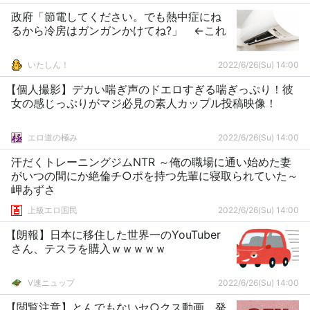
政府「節電してください。でも熱中症にね
るから冷房はガンガンかけてね?」 ←これ
いたしん！
2022/6/26(Su) 14:00
【個人撮影】デカい喘ぎ声のドエロすぎる喘ぎっぷり！彼
女の感じっぷりがマジ必見の素人カップル投稿映像！
エロ道の極み
2022/6/26(Su) 14:00
汗だくトレーニングジムNTR ～俺の職場に通い始めた妻
がいつの間にか絶倫チ○ポを持つ先輩に寝取られていた～
岬あずさ
上級エロ国民
2022/6/26(Su) 14:00
【朗報】日本に移住した世界一のYouTuber
さん、テスラを購入ｗｗｗｗｗ
V速ニュップ
2022/6/26(Su) 14:00
【閲覧注意】とんでもないセ○クス動画、発