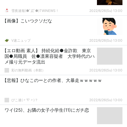
雪夜速報(●ﾟДﾟ●)TWINEWS！
2022/6/26(Su) 13:00
【画像】こいつクソだな
V速ニュップ
2022/6/26(Su) 13:00
【エロ動画 素人】 持続化給●金詐欺 東京
国●局職員 佐●凛果容疑者 大学時代のハ
メ撮り元データ流出
彩の無料動画（本館）
2022/6/26(Su) 13:00
【悲報】ひなこのーとの作者、大暴走ｗｗｗｗｗ
ぴこ速(〃'∇'〃)？
2022/6/26(Su) 13:00
ワイ(25)、お隣の女子小学生(11)にガチ恋