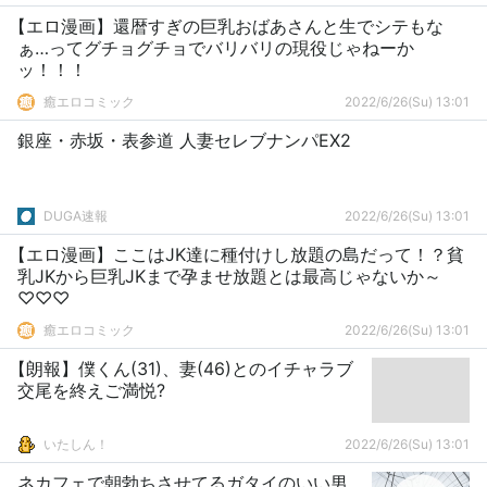
【エロ漫画】還暦すぎの巨乳おばあさんと生でシテもな
ぁ…ってグチョグチョでバリバリの現役じゃねーか
ッ！！！
癒エロコミック
2022/6/26(Su) 13:01
銀座・赤坂・表参道 人妻セレブナンパEX2
DUGA速報
2022/6/26(Su) 13:01
【エロ漫画】ここはJK達に種付けし放題の島だって！？貧
乳JKから巨乳JKまで孕ませ放題とは最高じゃないか～
♡♡♡
癒エロコミック
2022/6/26(Su) 13:01
【朗報】僕くん(31)、妻(46)とのイチャラブ
交尾を終えご満悦?
いたしん！
2022/6/26(Su) 13:01
ネカフェで朝勃ちさせてるガタイのいい男