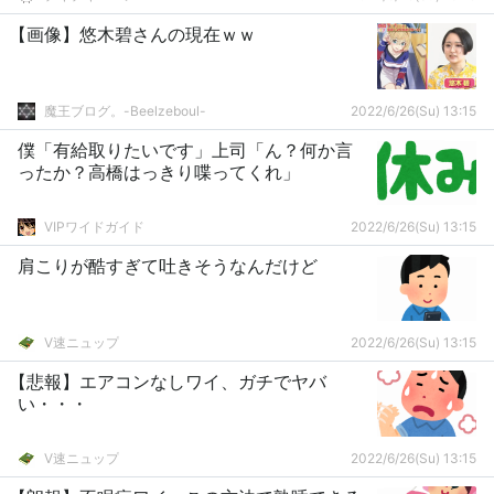
【画像】悠木碧さんの現在ｗｗ
魔王ブログ。-Beelzeboul-
2022/6/26(Su) 13:15
僕「有給取りたいです」上司「ん？何か言
ったか？高橋はっきり喋ってくれ」
VIPワイドガイド
2022/6/26(Su) 13:15
肩こりが酷すぎて吐きそうなんだけど
V速ニュップ
2022/6/26(Su) 13:15
【悲報】エアコンなしワイ、ガチでヤバ
い・・・
V速ニュップ
2022/6/26(Su) 13:15