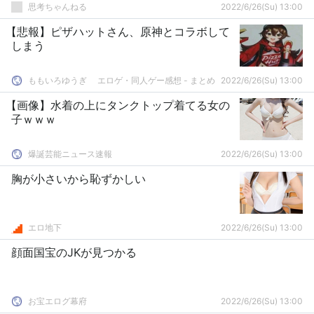
思考ちゃんねる
2022/6/26(Su) 13:00
【悲報】ピザハットさん、原神とコラボして
しまう
ももいろゆうぎ エロゲ・同人ゲー感想 - まとめ
2022/6/26(Su) 13:00
【画像】水着の上にタンクトップ着てる女の
子ｗｗｗ
爆誕芸能ニュース速報
2022/6/26(Su) 13:00
胸が小さいから恥ずかしい
エロ地下
2022/6/26(Su) 13:00
顔面国宝のJKが見つかる
お宝エログ幕府
2022/6/26(Su) 13:00