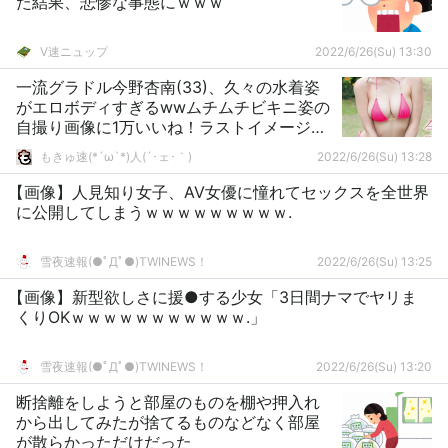
た結果、悲惨な事態にｗｗｗ
V速ニュップ
2022/6/26(Su) 13:30
一流グラドル今野杏南(33)、久々の水着姿
がエロボディすぎるwwムチムチビキニ姿の
自撮り画像に1万いいね！ラストイメージ
DVD動画あり
もきゅ速(*´ω`*)人(´･ェ･｀)
2022/6/26(Su) 13:28
【画像】人見知り女子、AV女優に憧れてセックスを全世界
に公開してしまうｗｗｗｗｗｗｗｗｗ.
雪夜速報(●ﾟДﾟ●)TWINEWS！
2022/6/26(Su) 13:25
【画像】新型欲しさに援●する少女「3日間ナマでヤリま
くりOKｗｗｗｗｗｗｗｗｗｗｗ.」
雪夜速報(●ﾟДﾟ●)TWINEWS！
2022/6/26(Su) 13:20
断捨離をしようと部屋のものを棚や押入れ
から出してみたが捨てるものなどなく部屋
が散らかっただけだった