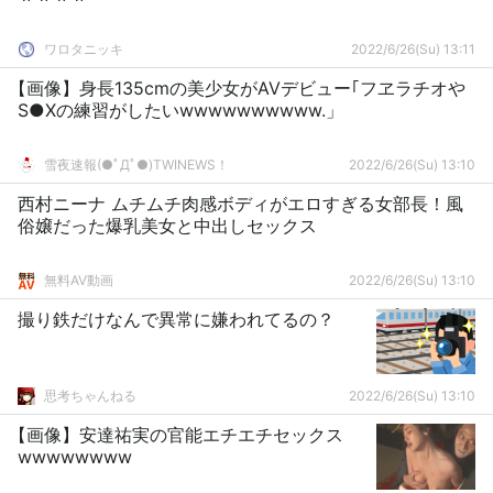
ワロタニッキ
2022/6/26(Su) 13:11
【画像】身長135cmの美少女がAVデビュー｢フヱラチオや
S●Xの練習がしたいwwwwwwwwww.」
雪夜速報(●ﾟДﾟ●)TWINEWS！
2022/6/26(Su) 13:10
西村ニーナ ムチムチ肉感ボディがエロすぎる女部長！風
俗嬢だった爆乳美女と中出しセックス
無料AV動画
2022/6/26(Su) 13:10
撮り鉄だけなんで異常に嫌われてるの？
思考ちゃんねる
2022/6/26(Su) 13:10
【画像】安達祐実の官能エチエチセックス
wwwwwwww