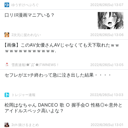
ゆうすけべぶろぐ
2022/6/26(Su) 13:07
口リｴﾛ漫画マニアいる？
2次元に捉われない
2022/6/26(Su) 13:06
【画像】このAV女優さんAVじゃなくても天下取れたｗｗ
ｗｗｗｗｗｗｗｗｗｗｗ.
雪夜速報(●ﾟДﾟ●)TWINEWS！
2022/6/26(Su) 13:05
セフレがエｯチ終わって急に泣き出した結果・・・・
トレジャー速報
2022/6/26(Su) 13:03
松岡はなちゃん DANCE○ 歌 ○ 握手会○ 性格◎←意外と
アイドルスペック高いよな？
2ch 抜けるまとめ
2022/6/26(Su) 13:01