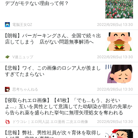
デブがモテない理由って何？
電脳王女QZ
2022/6/26(Su) 13:30
【朗報】バーガーキングさん、全国で続々出
店してしまう 店がない問題無事解消へ
V速ニュップ
2022/6/26(Su) 13:30
【悲報】ワイ、この画像のロシア人が羨まし
すぎてたまらない
思考ちゃんねる
2022/6/26(Su) 13:30
【寝取られエロ画像】【41枚】「でも…もう、おそい
よ…」互いを異性として意識してた幼馴染が部活の先輩か
ら告られ薬を盛られた挙句に無理矢理処女を奪われる
ドウコレ｜エロ同人誌 エロ漫画 二次エロ画像
2022/6/26(Su) 13:30
【悲報】弊社、男性社員が次々育休を取得し