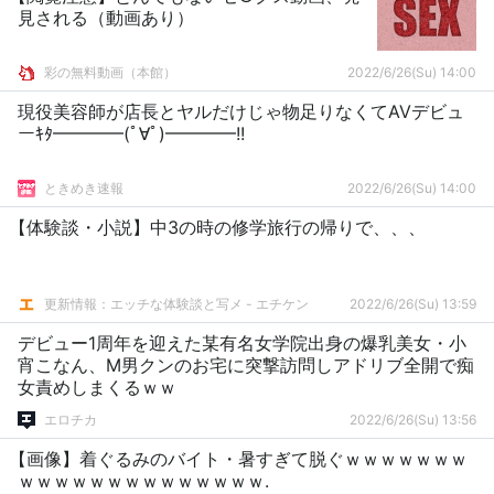
見される（動画あり）
彩の無料動画（本館）
2022/6/26(Su) 14:00
現役美容師が店長とヤルだけじゃ物足りなくてAVデビュ
ーｷﾀ━━━━(ﾟ∀ﾟ)━━━━!!
ときめき速報
2022/6/26(Su) 14:00
【体験談・小説】中3の時の修学旅行の帰りで、、、
更新情報：エッチな体験談と写メ - エチケン
2022/6/26(Su) 13:59
デビュー1周年を迎えた某有名女学院出身の爆乳美女・小
宵こなん、M男クンのお宅に突撃訪問しアドリブ全開で痴
女責めしまくるｗｗ
エロチカ
2022/6/26(Su) 13:56
【画像】着ぐるみのバイト・暑すぎて脱ぐｗｗｗｗｗｗｗ
ｗｗｗｗｗｗｗｗｗｗｗｗｗｗ.