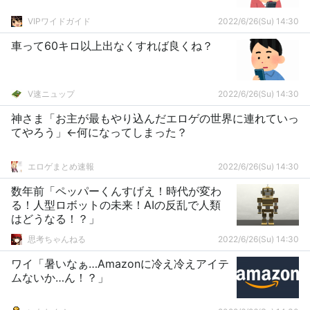
VIPワイドガイド
2022/6/26(Su) 14:30
車って60キロ以上出なくすれば良くね？
V速ニュップ
2022/6/26(Su) 14:30
神さま「お主が最もやり込んだエロゲの世界に連れていっ
てやろう」←何になってしまった？
エロゲまとめ速報
2022/6/26(Su) 14:30
数年前「ペッパーくんすげえ！時代が変わ
る！人型ロボットの未来！AIの反乱で人類
はどうなる！？」
思考ちゃんねる
2022/6/26(Su) 14:30
ワイ「暑いなぁ…Amazonに冷え冷えアイテ
ムないか…ん！？」