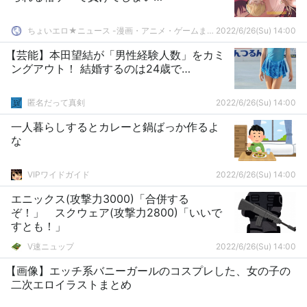
ちょいエロ★ニュース -漫画・アニメ・ゲームまとめ-
2022/6/26(Su) 14:00
【芸能】本田望結が「男性経験人数」をカミ
ングアウト！ 結婚するのは24歳で…
匿名だって真剣
2022/6/26(Su) 14:00
一人暮らしするとカレーと鍋ばっか作るよ
な
VIPワイドガイド
2022/6/26(Su) 14:00
エニックス(攻撃力3000)「合併する
ぞ！」 スクウェア(攻撃力2800)「いいで
すとも！」
V速ニュップ
2022/6/26(Su) 14:00
【画像】エッチ系バニーガールのコスプレした、女の子の
二次エロイラストまとめ