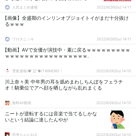
人気まとめ速報
2022/6/26(Su) 14:11
【画像】全盛期のインリンオブジョイトイがまだ十分抜け
るｗｗｗ
ワロタニッキ
2022/6/26(Su) 14:11
【動画】AVで女優が演技中・素に戻るｗｗｗｗｗｗｗｗｗ
ｗｗｗｗｗｗｗｗｗｗｗｗｗｗｗｗｗ.
雪夜速報(●ﾟДﾟ●)TWINEWS！
2022/6/26(Su) 14:10
川上奈々美 中年男の耳を舐めまわしちんぽをフェラチ
オ！騎乗位でアヘ顔を晒しながら乱れまくる
無料AV動画
2022/6/26(Su) 14:10
ニートが逆転するには音楽で当てるしかな
いという結論に達したんやが
思考ちゃんねる
2022/6/26(Su) 14:10