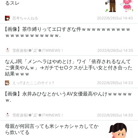
るスレ
思考ちゃんねる
2022/6/26(Su) 14:40
【画像】茶巾縛りってエ口すぎな件ｗｗｗｗｗｗｗｗｗｗ
ｗｗｗｗｗｗｗｗｗｗｗ.
雪夜速報(●ﾟДﾟ●)TWINEWS！
2022/6/26(Su) 14:35
なんJ民「メンヘラはやめとけ」ワイ「依存されるなんて
ご褒美やんｗ」→ガチでセ○クスが上手い女と付き合った
結果ｗｗｗ
えっ!?またここのサイト?
2022/6/26(Su) 14:33
【画像】永井みひなとかいうAV女優最高やんけｗｗｗｗｗ
ｗ.
雪夜速報(●ﾟДﾟ●)TWINEWS！
2022/6/26(Su) 14:30
母親が何回言っても米シャカシャカしてか
ら炊いてる