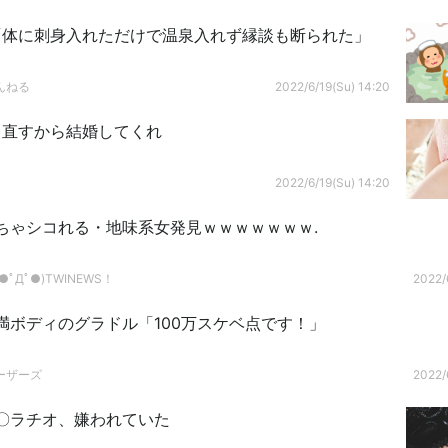
「体に刺身入れただけで温泉入れず縁談も断られた」
んねる
2022/6/19(Su) 14:20
り直すから結婚してくれ
2022/6/19(Su) 14:20
ちゃシコれる・地味系女発見ｗｗｗｗｗｗｗ.
ﾟДﾟ●)TWINEWS！
2022/
満ボディのグラドル「100万スケベ点です！」
ーザーズ
2022/
〇ラチオ、嫌われていた