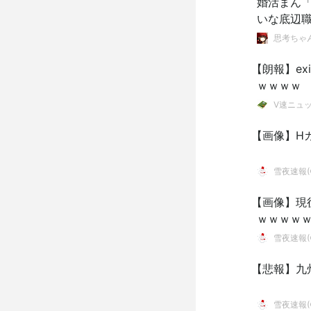
婚活まん「
いな底辺
思考ちゃ
【朗報】e
ｗｗｗｗ
V速ニュ
【画像】H
雪夜速報(●
【画像】現
ｗｗｗｗｗ
雪夜速報(●
【悲報】九
雪夜速報(●