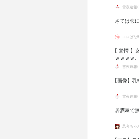
雪夜速報(●
さては恋
エロばな!!
【 驚愕 
ｗｗｗｗ.
雪夜速報(●
【画像】乳
雪夜速報(●
居酒屋で
思考ちゃ