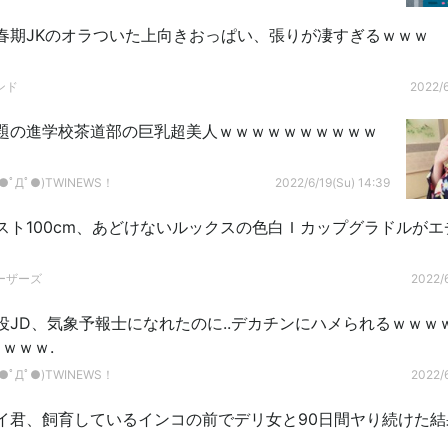
春期JKのオラついた上向きおっぱい、張りが凄すぎるｗｗｗ
ンド
2022/6
題の進学校茶道部の巨乳超美人ｗｗｗｗｗｗｗｗｗｗ
ﾟДﾟ●)TWINEWS！
2022/6/19(Su) 14:39
スト100cm、あどけないルックスの色白Ｉカップグラドルがエ
ーザーズ
2022/6
役JD、気象予報士になれたのに..デカチンにハメられるｗｗｗ
ｗｗｗ.
ﾟДﾟ●)TWINEWS！
2022/6
イ君、飼育しているインコの前でデリ女と90日間ヤり続けた結