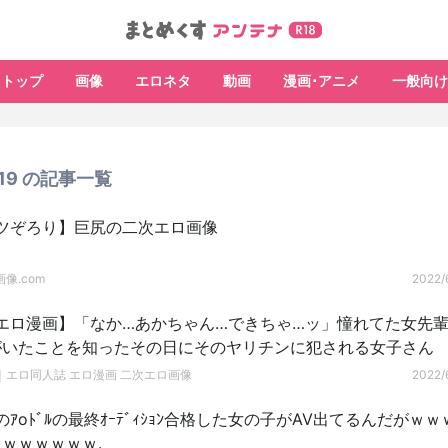
トップ
画像
エロネタ
動画
漫画･アニメ
一般向け
6/19 の記事一覧
ツぞろり】巨尻の二次エロ画像
像.com
2022/6
エロ漫画】「なか…あかちゃん…できちゃ…ッ」憧れてた女先
がいたことを知ったその日にそのヤリチンに犯される女子さん
｜エロ同人誌 エロ漫画 二次エロ画像
2022/6
ｱoﾄﾞﾙの最終ｵｰﾃﾞｨｼｮﾝ合格した女の子がAV出てるんだがｗ
ｗｗｗｗｗｗ.