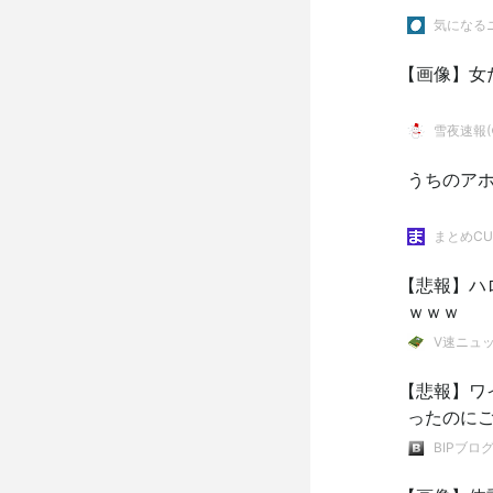
気になるニ
【画像】女だ
雪夜速報(●
うちのア
まとめCU
【悲報】ハ
ｗｗｗ
V速ニュ
【悲報】ワイ
ったのにご
BIPブロ