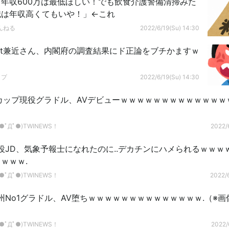
年収600万は最低ほしい！でも飲食介護警備清掃みた
職は年収高くてもいや！」←これ
んねる
2022/6/19(Su) 14:30
xit兼近さん、内閣府の調査結果にド正論をブチかますｗ
ップ
2022/6/19(Su) 14:30
カップ現役グラドル、AVデビューｗｗｗｗｗｗｗｗｗｗｗｗｗ
ﾟДﾟ●)TWINEWS！
2022/6
役JD、気象予報士になれたのに..デカチンにハメられるｗｗｗ
ｗｗｗ.
ﾟДﾟ●)TWINEWS！
2022/6
州No1グラドル、AV堕ちｗｗｗｗｗｗｗｗｗｗｗｗｗｗ.（※画
ﾟДﾟ●)TWINEWS！
2022/