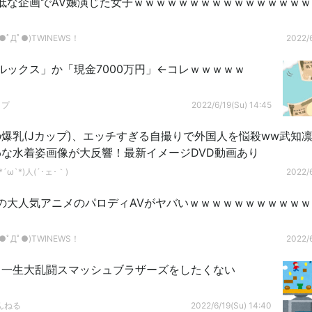
低な企画でAV嬢演じた女子ｗｗｗｗｗｗｗｗｗｗｗｗｗｗｗｗ
ﾟДﾟ●)TWINEWS！
2022/6
ルックス」か「現金7000万円」←コレｗｗｗｗｗ
ップ
2022/6/19(Su) 14:45
爆乳(Jカップ)、エッチすぎる自撮りで外国人を悩殺ww武知
な水着姿画像が大反響！最新イメージDVD動画あり
´ω`*)人(´･ェ･｀)
2022/6
の大人気アニメのパロディAVがヤバいｗｗｗｗｗｗｗｗｗｗ
ﾟДﾟ●)TWINEWS！
2022/6
う一生大乱闘スマッシュブラザーズをしたくない
んねる
2022/6/19(Su) 14:40