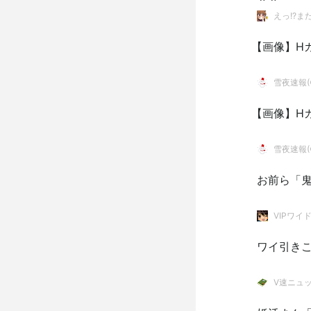
えっ!?ま
【画像】H
雪夜速報(●
【画像】H
雪夜速報(●
お前ら「
VIPワイ
ワイ引き
V速ニュ