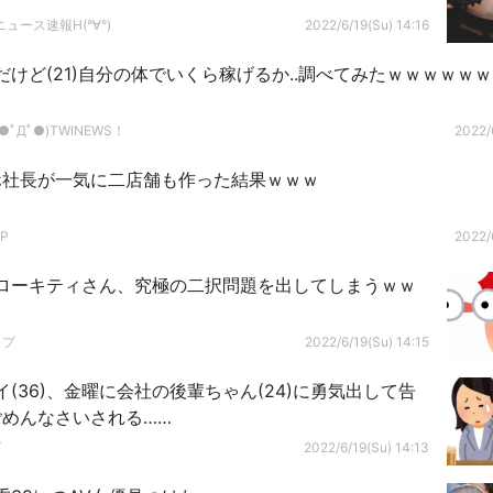
ュース速報H(°∀°)
2022/6/19(Su) 14:16
けど(21)自分の体でいくら稼げるか..調べてみたｗｗｗｗｗｗ
ﾟДﾟ●)TWINEWS！
2022/
ホ社長が一気に二店舗も作った結果ｗｗｗ
P
2022/
ローキティさん、究極の二択問題を出してしまうｗｗ
ップ
2022/6/19(Su) 14:15
(36)、金曜に会社の後輩ちゃん(24)に勇気出して告
めんなさいされる……
グ
2022/6/19(Su) 14:13