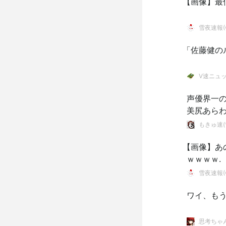
【画像】最
雪夜速報(●
「佐藤健の
V速ニュ
声優界一の
美尻あらわ
もきゅ速(*
【画像】あ
ｗｗｗｗ.
雪夜速報(●
ワイ、も
思考ちゃ