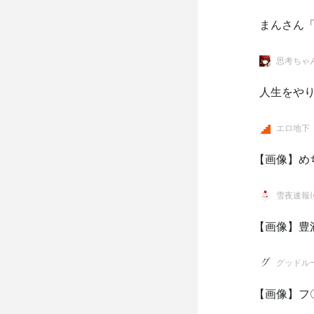
まんさん
思考ちゃ
人生をや
エロ地下
【画像】め
雪夜速報(●
【画像】豊
グッドル
【画像】フ