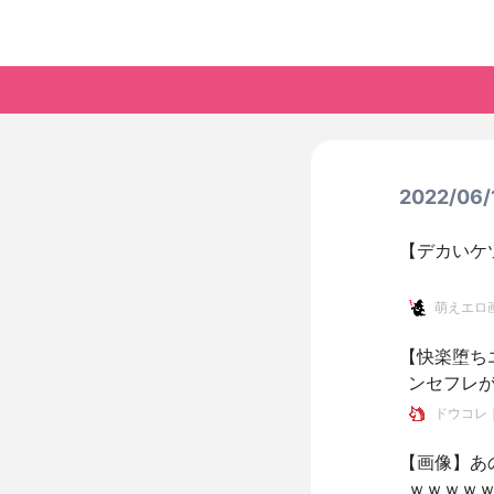
2022/0
【デカいケ
萌えエロ画
【快楽堕ち
ンセフレ
ドウコレ
【画像】あの
ｗｗｗｗｗ