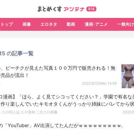
トップ
画像
エロネタ
動画
漫画･アニメ
一般向け
6/15 の記事一覧
か、ビーチクが見えた写真１００万円で販売される！無
非売品が流出！
Z
2022/6/15(We) 14:59
ロ漫画】「ほら、よく見てシコってください？」学園で有名な
を作り楽しんでいたキモオタくんがうっかり姉妹にバレてから
｜エロ同人誌 エロ漫画 二次エロ画像
2022/6
「YouTuber」AV出演してたんだがｗｗｗｗｗｗｗｗｗ.