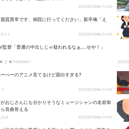
！
2022/6/15(We) 14:30
「脂質異常です、病院に行ってください」新卒俺「え
ドガイド
2022/6/15(We) 14:30
AV監督「普通の中出しじゃ疑われるなぁ.....せや！」
ﾟДﾟ●)TWINEWS！
2022/6
ぬーべーのアニメ見てるけど面白すぎる?
ップ
2022/6/15(We) 14:30
だがおじさんにも分かりそうなミュージシャンの名前挙
たら良曲答える
んねる
2022/6/15(We) 14:30