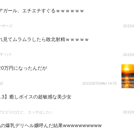
アガール、エチエチすぐるｗｗｗｗｗｗ
ーザーズ
2022/6
れ見てムラムラしたら敗北射精ｗｗｗｗｗ
∇'〃)？
2022/6
20万円になったんだが
QZ
2022/6/15(We) 14:15
l.3】癒しボイスの超敏感な美少女
でビビりだけど。 エッチはしたい
2022/6
の爆乳デリヘル嬢呼んだ結果wwwwwwwwww