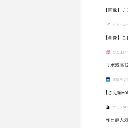
【画像】チ
グッドル
【画像】こ
ぴこ速(〃'
リボ残高1
電脳王女
【さえ編vo
コミュ障
昨日超人気