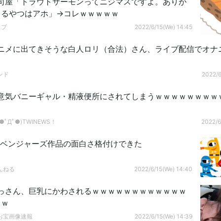
司屋「トラウトサーモンってニジマスですよ。ありが
てるやつはアホ」→コレｗｗｗｗｗ
ップ
2022/6/15(We) 14:45
ニメに出てきそうな白人ロリ（合法）さん、ライブ配信でオナ
ンド
2022/6
意気バニーギャル・精液便所にされてしまうｗｗｗｗｗｗｗｗｗ
ﾟДﾟ●)TWINEWS！
2022/6
アベンジャーズ作品の面白さ格付けできた
んねる
2022/6/15(We) 14:40
っさん、巨乳にかわされるｗｗｗｗｗｗｗｗｗｗｗｗ
ｗｗ
お宝画像速報
2022/6/15(We) 14:39