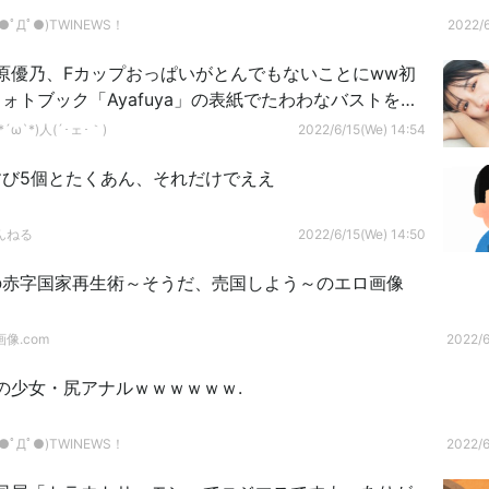
ﾟДﾟ●)TWINEWS！
2022/6
原優乃、Fカップおっぱいがとんでもないことにww初
ォトブック「Ayafuya」の表紙でたわわなバストを大
カレンダー総まとめ有
´ω`*)人(´･ェ･｀)
2022/6/15(We) 14:54
すび5個とたくあん、それだけでええ
んねる
2022/6/15(We) 14:50
の赤字国家再生術～そうだ、売国しよう～のエロ画像
像.com
2022/6
の少女・尻アナルｗｗｗｗｗｗ.
ﾟДﾟ●)TWINEWS！
2022/6