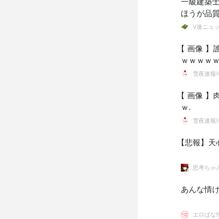
一級建築
ほうが品
V速ニュ
【 画像 
ｗｗｗｗｗ
雪夜速報(●
【 画像 
ｗ.
雪夜速報(●
【悲報】天
思考ちゃ
あんな情
エロばな!!