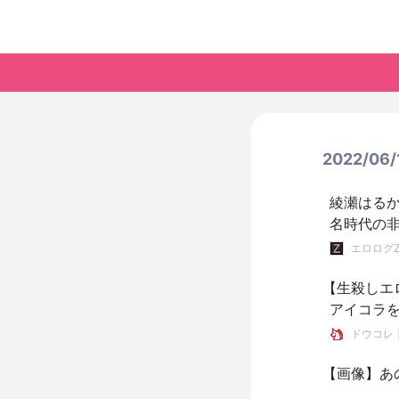
2022/0
綾瀬はる
名時代の
エロログ
【生殺しエ
アイコラ
ドウコレ
【画像】あの