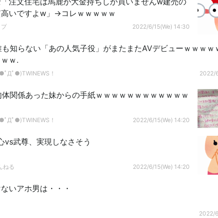
士「注文住宅は馬鹿か大金持ちしか買いませんw建売の
質高いですよw」→コレｗｗｗｗｗ
ップ
2022/6/15(We) 14:30
】誰も知らない「あの人気子役」がまたまたAVデビューｗｗｗｗ
ｗｗ.
ﾟДﾟ●)TWINEWS！
2022/6
】肉体関係あった妹からの手紙ｗｗｗｗｗｗｗｗｗｗｗｗ
ﾟДﾟ●)TWINEWS！
2022/6/15(We) 14:20
心vs武尊、実現しなさそう
んねる
2022/6/15(We) 14:20
けないアホ男は・・・
2022/6