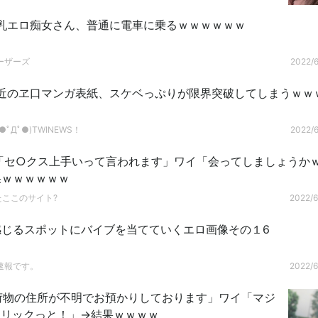
乳エロ痴女さん、普通に電車に乗るｗｗｗｗｗｗ
ーザーズ
2022/6
近のヱ口マンガ表紙、スケベっぷりが限界突破してしまうｗｗ
ﾟДﾟ●)TWINEWS！
2022/6
妻「セ○クス上手いって言われます」ワイ「会ってしましょうか
果ｗｗｗｗｗｗ
たここのサイト?
2022/6
感じるスポットにバイブを当てていくエロ画像その１6
速報です。
2022/6
荷物の住所が不明でお預かりしております」ワイ「マジ
クリックっと！」→結果ｗｗｗｗ