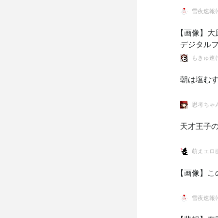
雪夜速報(●
【画像】大
デジタルフ
胆披露！
もきゅ速(*
朝は塩む
思考ちゃ
天才王子
萌えエロ画
【画像】こ
雪夜速報(●