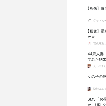
【画像】爆
グッドル
【画像】最
ｗｗ.
雪夜速報(●
44歳人
てみた結
えっ!?ま
女の子の
臨時エロ
SMS「お
か、URL