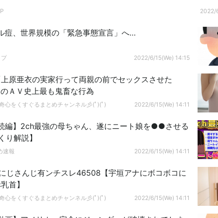
P
2022/6
ル痘、世界規模の「緊急事態宣言」へ…
ップ
2022/6/15(We) 14:15
「上原亜衣の実家行って両親の前でセックスさせた
このＡＶ史上最も鬼畜な行為
ﾟ)好奇心をくすぐるまとめチャンネル彡(ﾟ)(ﾟ)
2022/6/15(We) 14:11
続編】2ch最強の母ちゃん、遂にニート娘を●●させる
くり解説】
め速報
2022/6/15(We) 14:11
r】にじさんじ有ンチスレ46508【宇垣アナにボコボコに
赤乳首】
ﾟ)好奇心をくすぐるまとめチャンネル彡(ﾟ)(ﾟ)
2022/6/15(We) 14:11