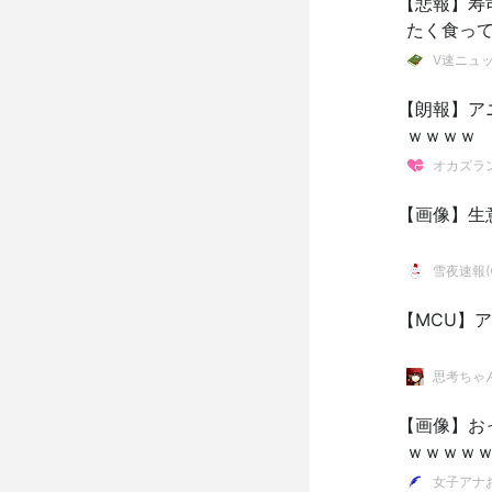
【悲報】寿
たく食っ
V速ニュ
【朗報】ア
ｗｗｗｗ
オカズラ
【画像】生
雪夜速報(●
【MCU】
思考ちゃ
【画像】お
ｗｗｗｗ
女子アナ