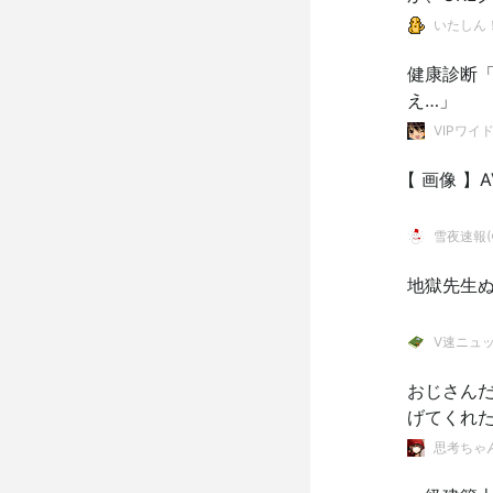
いたしん
健康診断
え…」
VIPワイ
【 画像 】
雪夜速報(●
地獄先生
V速ニュ
おじさん
げてくれ
思考ちゃ