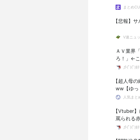
まとめCU
【悲報】サ
V速ニュ
ＡＶ業界
ろ！」←
彡(ﾟ)(
【超人母の
ww【ゆっ
人気まと
【Vtube
罵られる
彡(ﾟ)(