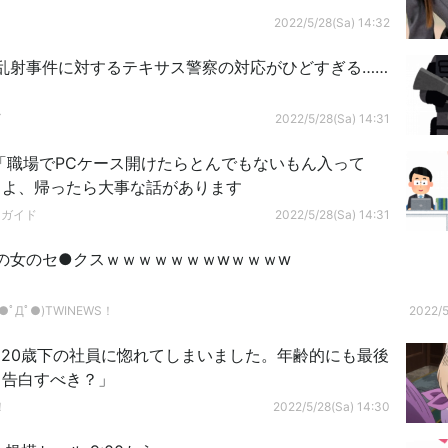
2022/5/28(Sa) 14:32
乱射事件に対するテキサス警察の対応がひどすぎる……
グ
2022/5/28(Sa) 14:31
er民「職場でPCケース開けたらとんでもないもん入って
ちよ、帰ったら大事な話があります
ドガイド
2022/5/28(Sa) 14:31
の女のセ●クスｗｗｗｗｗｗｗwｗｗｗw
ﾟДﾟ●)TWINEWS！
2022/5
「20歳下の社員に惚れてしまいました。年齢的にも最後
。告白すべき？」
！
2022/5/28(Sa) 14:30