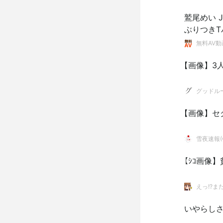
鷲尾めい 
ぶりつき
無料AV動
【画像】3
グッドル
【画像】セ
雪夜速報(●
【ｼｺ画像
えっ!?ま
いやらし