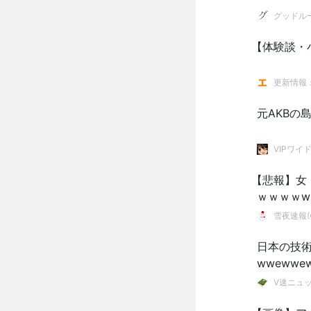
グッドル
【体験談・
更新情報
元AKBの
VIPワイ
【悲報】女
ｗｗｗｗw
雪夜速報(●
日本の技
wwewwe
V速ニュ