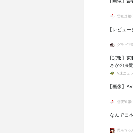
【画像】最
雪夜速報(●
【レビュー
グラビア動
【悲報】東
さかの展
V速ニュ
【画像】A
雪夜速報(●
なんで日本
思考ちゃ