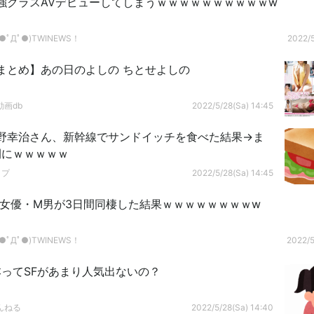
強クラスAVデビューしてしまうｗｗｗｗｗｗｗｗｗｗw
ﾟДﾟ●)TWINEWS！
2022/5
まとめ】あの日のよしの ちとせよしの
画db
2022/5/28(Sa) 14:45
野幸治さん、新幹線でサンドイッチを食べた結果→ま
開にｗｗｗｗｗ
ップ
2022/5/28(Sa) 14:45
V女優・M男が3日間同棲した結果ｗｗｗｗｗｗｗｗw
ﾟДﾟ●)TWINEWS！
2022/5
ってSFがあまり人気出ないの？
んねる
2022/5/28(Sa) 14:40