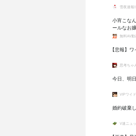
雪夜速報(●
小宵こなん
ールなお嬢
無料AV動
【悲報】ワ
思考ちゃ
今日、明
VIPワイ
婚約破棄
V速ニュ