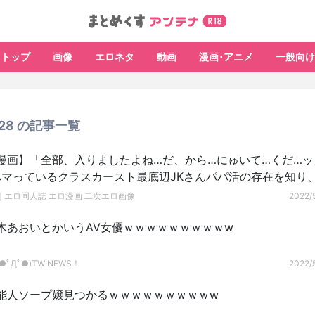
トップ
画像
エロネタ
動画
漫画･アニメ
一般向け
5/28 の記事一覧
漫画】「全部、入りましたよね…だ、から…にゅいて…くだ…ッ
ハマっているクラスカースト最底辺JKさんパパ活の存在を知り
パ活に挑戦！
｜エロ同人誌 エロ漫画 二次エロ画像
2022/5
木あおいとかいうAV女優ｗｗｗｗｗｗｗｗｗw
ﾟДﾟ●)TWINEWS！
2022/5
能人ソープ嬢見つかるｗｗｗｗｗｗｗｗｗw