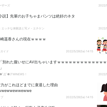
ーザーズ
2022/5
小説】先輩のお子ちゃまパンツは絶好のネタ
：エッチな体験談と写メ - エチケン
2022/5
島崎遥香さんの現在ｗｗｗｗ
ドガイド
2022/5/28(Sa) 14:15
「別れた腹いせにAV出ちゃいますｗｗｗｗｗｗｗｗｗｗｗｗ
」
ﾟДﾟ●)TWINEWS！
2022/5
術力がこれほどまでに衰退した理由
wwewwewwewwe
ップ
2022/5/28(Sa) 14:15