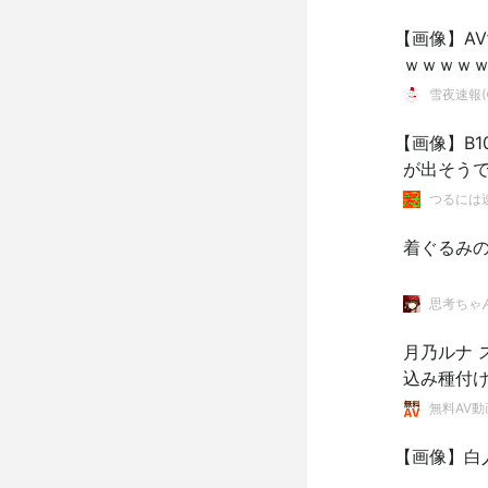
【画像】A
ｗｗｗｗ
雪夜速報(●
【画像】B
が出そう
つるには
着ぐるみ
思考ちゃ
月乃ルナ
込み種付
無料AV動
【画像】白