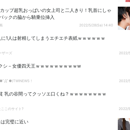
Jカップ超乳おっぱいの女上司と二人きり！乳首にしゃ
Tバックの脇から騎乗位挿入
画
2022/5/28(Sa) 14:40
人に1人は射精してしまうエチエチ表紙ｗｗｗｗｗｗ
ーザーズ
2022/5
クシ－女優四天王ｗｗｗｗｗｗｗｗｗw
ﾟДﾟ●)TWINEWS！
2022/5
】貧 乳の谷間ってクッソエ口くね？ｗｗｗｗｗｗｗｗ
たここのサイト?
2022/5
さは完璧に近い