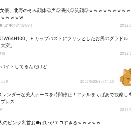
V女優、北野のぞみ顔体◎声◎演技◎笑顔◎ｗｗｗｗｗｗｗｗ
ｗｗｗｗｗw
ﾟДﾟ●)TWINEWS！
2022/5
101W64H100、Ｈカップバストにプリッとしたお尻のグラドル
で大変」
速報
2022/5
のバイトしてるんだけど
んねる
2022/5/28(Sa) 14:20
 スレンダーな美人ナースを時間停止！アナルをくぱあで観察し
けプレス
画
2022/5
人のピンク乳首お●ぱいがエロすぎるｗｗｗｗｗ