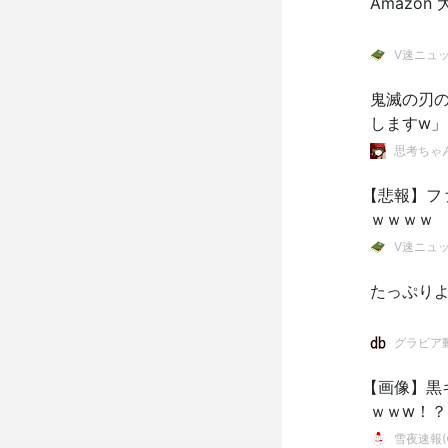
Amazon
V速ニュ
鬼滅の刃
しますw
思考ちゃ
【悲報】フ
ｗｗｗｗ
V速ニュ
たっぷりよ
グラビア動
【画像】黒
ｗｗw！？
雪夜速報(●