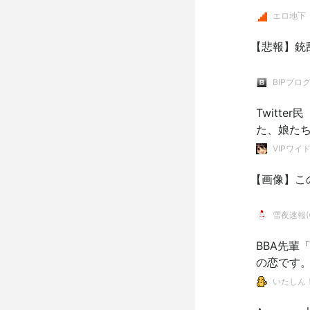
エロ地下
【悲報】銃
BIPブロ
Twitt
た、娘た
VIPワイ
【画像】こ
雪夜速報(●
BBA先輩
の恋です
いたしん