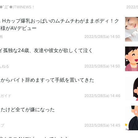
ﾟДﾟ●)TWINEWS！
2022/5
 Hカップ爆乳おっぱいのムチムチわがままボディ！ク
様がAVデビュー
画
2022/5/28(Sa) 14:50
イ孤独な24歳、友達や彼女が欲しくて泣く
んねる
2022/5/28(Sa) 14:50
日からバイト辞めますって手紙を置いてきた
ドガイド
2022/5/28(Sa) 14:46
したけど全てが嫌になった
ップ
2022/5/28(Sa) 14:45