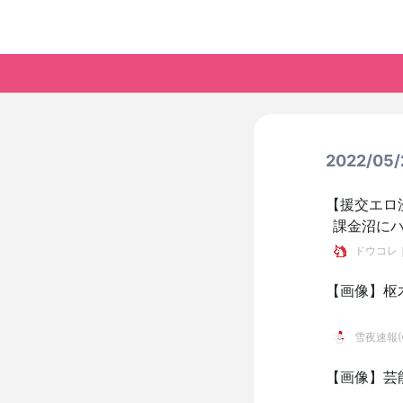
2022/0
【援交エロ
課金沼に
ためにパ
ドウコレ
【画像】枢
雪夜速報(●
【画像】芸