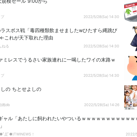
 大規模セール 9:00から
ップ
2022/5/28(Sa) 14:30
のラスボス戦「毒四種類飲ませましたwひたすら縄跳び
」←これが天下取れた理由
んねる
2022/5/28(Sa) 14:30
ァミレスでうるさい家族連れに一喝したワイの末路ｗ
ップ
2022/5/28(Sa) 14:30
しの ちとせよしの
画db
2022/5/28(Sa) 14:26
ギャル「あたしに飼われたいやついるｗｗｗｗｗｗｗｗｗｗｗ
」
ﾟДﾟ●)TWINEWS！
2022/5