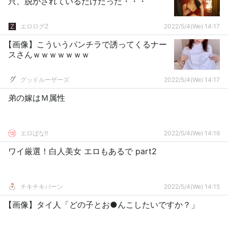
只、脱がされているだけだった・・・
エロログZ
2022/5/4(We) 14:17
【画像】こういうパンチラで誘ってくるナー
スさんｗｗｗｗｗｗｗ
グッドルーザーズ
2022/5/4(We) 14:17
弟の嫁はＭ属性
エロばな!!
2022/5/4(We) 14:16
ワイ厳選！白人美女 エロもあるで part2
チキチキバーン
2022/5/4(We) 14:15
【画像】タイ人「どの子とお●んこしたいですか？」