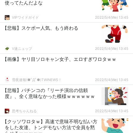
使ってたんだよな
VIPワイドガイド
2022/5/4(We) 13:45
【悲報】スケボー人気、もう終わる
V速ニュップ
2022/5/4(We) 13:45
【画像】ヤリ目ソロキャン女子、エロすぎワロタｗｗ
雪夜速報(●ﾟДﾟ●)TWINEWS！
2022/5/4(We) 13:45
【悲報】パチンコの『リーチ演出の信頼
度』、全く意味なかった模様ｗｗｗｗｗｗ
思考ちゃんねる
2022/5/4(We) 13:45
【クッソワロタｗ】高速で意味不明な払い方
をした友達、トンデモない方法で全員を黙