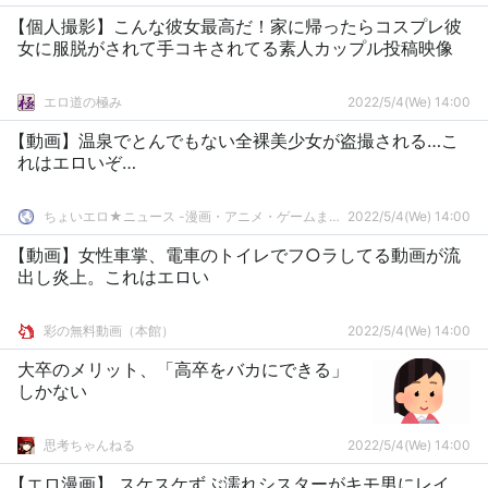
【個人撮影】こんな彼女最高だ！家に帰ったらコスプレ彼
女に服脱がされて手コキされてる素人カップル投稿映像
エロ道の極み
2022/5/4(We) 14:00
【動画】温泉でとんでもない全裸美少女が盗撮される…こ
れはエロいぞ…
ちょいエロ★ニュース -漫画・アニメ・ゲームまとめ-
2022/5/4(We) 14:00
【動画】女性車掌、電車のトイレでフ○ラしてる動画が流
出し炎上。これはエロい
彩の無料動画（本館）
2022/5/4(We) 14:00
大卒のメリット、「高卒をバカにできる」
しかない
思考ちゃんねる
2022/5/4(We) 14:00
【エロ漫画】 スケスケずぶ濡れシスターがキモ男にレイ