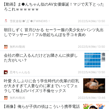
【動画】ま●んちゃん似のAV女優爆誕！マジで天下とった
ろこれｗｗｗｗｗｗ
雪夜速報(●ﾟДﾟ●)TWINEWS！
2022/5/4(We) 13:50
朝日しずく 皆月ひかる セーラー服の美少女がパンツ丸出
しでマッサージ！フル勃起ちんぽを手コキ責め
無料AV動画
2022/5/4(We) 13:50
会社の寮に入るんだけどお隣さんに挨拶し
た方がいい？
思考ちゃんねる
2022/5/4(We) 13:50
叶愛 久しぶりに合う学生時代の先輩の巨乳
が大きすぎて人妻なのに家までいってフェ
ラして極上のパイズリ不倫セックス
無料AV動画
2022/5/4(We) 13:46
【画像】俺らが子供の頃はこういう携帯電話