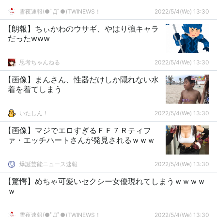
雪夜速報(●ﾟДﾟ●)TWINEWS！
2022/5/4(We) 13:30
【朗報】ちぃかわのウサギ、やはり強キャラ
だったwww
思考ちゃんねる
2022/5/4(We) 13:30
【画像】まんさん、性器だけしか隠れない水
着を着てしまう
いたしん！
2022/5/4(We) 13:30
【画像】マジでエロすぎるＦＦ７Ｒティフ
ァ・エッチハートさんが発見されるｗｗｗ
爆誕芸能ニュース速報
2022/5/4(We) 13:30
【驚愕】めちゃ可愛いセクシー女優現れてしまうｗｗｗｗ
ｗ
雪夜速報(●ﾟДﾟ●)TWINEWS！
2022/5/4(We) 13:30