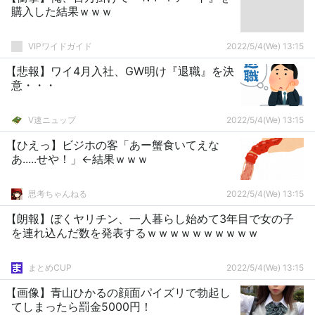
購入した結果ｗｗｗ
VIPワイドガイド
2022/5/4(We) 13:15
【悲報】ワイ4月入社、GW明け『退職』を決
意・・・
V速ニュップ
2022/5/4(We) 13:15
【ひえっ】ビジホの客「あー蟹食いてえな
あ.....せや！」←結果ｗｗｗ
思考ちゃんねる
2022/5/4(We) 13:15
【朗報】ぼくヤリチン、一人暮らし始めて3年目で女の子
を連れ込んだ数を発表するｗｗｗｗｗｗｗｗｗｗ
まとめCUP
2022/5/4(We) 13:15
【画像】青山ひかるの顔面パイズリで勃起し
てしまったら罰金5000円！