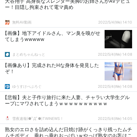
大谷翔子 高身長なスレンダー美脚のお姉さんがAVデビュ
ー！目隠し拘束されて電マ責め
無料AV動画
2022/5/4(We) 14:10
【画像】地下アイドルさん、マン臭を嗅がせ
てしまうwwwww
まとめちゃんねっと
2022/5/4(We) 14:08
【画像あり】完成されたHな身体を発見した
ぞ！
ゆうすけべぶろぐ
2022/5/4(We) 14:08
【悲報】夫と子作り旅行に来た人妻、チャラい大学生グル
ープにマワされてしまうｗｗｗｗｗｗｗｗｗｗ
雪夜速報(●ﾟДﾟ●)TWINEWS！
2022/5/4(We) 14:05
熟女のエロさを詰め込んだ日焼け跡がくっきり残ったムチ
ムチボディ、垂れっ垂れおっぱいｗやっぱ熟女のお乳はこ