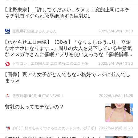
【北野未奈】「許してください…ダメぇ」変態上司にネチ
ネチ乳首イジられ恥辱絶頂する巨乳OL
巨乳爆乳動画ぷるんぷるん
2022/5/4(We) 13:30
【わからせエロ画像】【30枚】「なりましゅう…り、立派
なオナホになります…」周りの大人を見下している生意気
なメスガキさんに催眠アプリを使いえっちな『催眠指導』
を行うことに…
ドウコレ｜エロ同人誌 エロ漫画 二次エロ画像
2022/5/4(We) 13:30
【画像】裏アカ女子がとんでもない格好でレジに並んでし
まうｗ
雪夜速報(●ﾟДﾟ●)TWINEWS！
2022/5/4(We) 13:25
貧乳の女ってモテないの？
彡(ﾟ)(ﾟ)好奇心をくすぐるまとめチャンネル彡(ﾟ)(ﾟ)
2022/5/4(We) 13:23