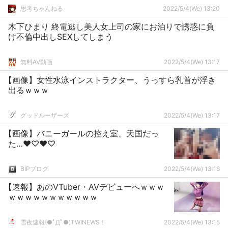
思考ちゃんねる
2022/5/4(We) 13:20
木下ひまり 終電逃し美人女上司の家にお泊りで誘惑に負
け不倫中出しSEXしてしまう
無料AV動画
2022/5/4(We) 13:17
【画像】女性水泳インストラクター、うっすら乳首が浮き
出るｗｗｗ
グッドルーザーズ
2022/5/4(We) 13:17
【画像】バニーガールの控え室、天国だっ
た…♥♡♥♡
BIPブログ
2022/5/4(We) 13:16
【速報】あのVTuber・AVデビューへｗｗｗ
ｗｗｗｗｗｗｗｗｗｗｗ
雪夜速報(●ﾟДﾟ●)TWINEWS！
2022/5/4(We) 13:15