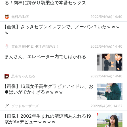
る！肉棒に跨がり騎乗位で本番セックス
無料AV動画
2022/5/4(We) 14:40
【画像】さっきセブンイレブンで、ノーパン？いたｗｗｗ
ｗ
雪夜速報(●ﾟДﾟ●)TWINEWS！
2022/5/4(We) 14:40
まんさん、エレベーター内でしばかれる
思考ちゃんねる
2022/5/4(We) 14:40
【画像】16歳女子高生グラビアアイドル、お
●ぱいがでかすぎるｗｗｗｗ
グッドルーザーズ
2022/5/4(We) 14:37
【画像】2002年生まれの清涼感あふれる19
歳がAVデビューｗｗｗｗ