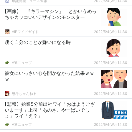
爆誕芸能ニュース速報
2022/5/4(We) 14:30
【画像】 『キラーマシン』 とかいうめっ
ちゃカッコいいデザインのモンスター
VIPワイドガイド
2022/5/4(We) 14:30
凄く自分のことが嫌いになる時
V速ニュップ
2022/5/4(We) 14:30
彼女にいっさい心を開かなかった結果ｗｗ
ｗ
思考ちゃんねる
2022/5/4(We) 14:30
【悲報】始業5分前出社ワイ「おはようござ
いまーす」上司「あのさ、やーばいでし
ょ」ワイ「え？」
V速ニュップ
2022/5/4(We) 14:30