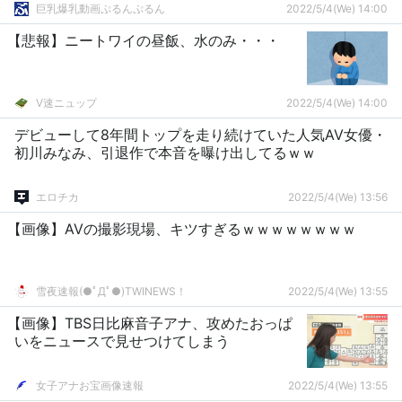
巨乳爆乳動画ぷるんぷるん
2022/5/4(We) 14:00
【悲報】ニートワイの昼飯、水のみ・・・
V速ニュップ
2022/5/4(We) 14:00
デビューして8年間トップを走り続けていた人気AV女優・
初川みなみ、引退作で本音を曝け出してるｗｗ
エロチカ
2022/5/4(We) 13:56
【画像】AVの撮影現場、キツすぎるｗｗｗｗｗｗｗｗ
雪夜速報(●ﾟДﾟ●)TWINEWS！
2022/5/4(We) 13:55
【画像】TBS日比麻音子アナ、攻めたおっぱ
いをニュースで見せつけてしまう
女子アナお宝画像速報
2022/5/4(We) 13:55