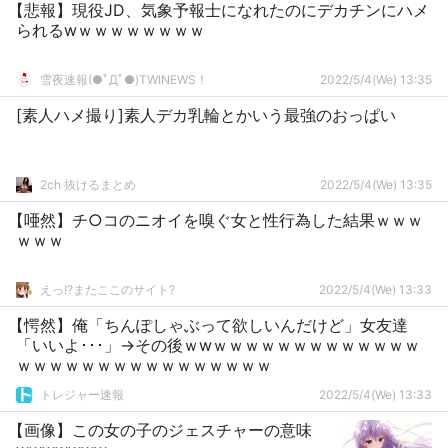
【悲報】現役JD、気象予報士になれたのにデカチンにハメ
られるwｗｗｗｗｗｗｗｗ
雪夜速報(●ﾟДﾟ●)TWINEWS！
2022/5/4(We) 13:35
[素人ハメ撮り]素人デカ乳輪とかいう最強のおっぱい
2ch 抜けるまとめ
2022/5/4(We) 13:35
【唖然】チ○コのニオイを嗅ぐ女と性行為した結果ｗｗｗ
ｗｗｗ
えっ!?またここのサイト?
2022/5/4(We) 13:33
【愕然】俺「ちんぽしゃぶって欲しいんだけど」女友達
「いいよ･･･」→その後ｗwｗｗｗｗｗｗｗｗｗｗｗｗｗ
ｗｗｗｗｗｗｗｗｗｗｗｗｗｗｗｗ
トレジャー速報
2022/5/4(We) 13:33
【画像】この女の子のジェスチャーの意味