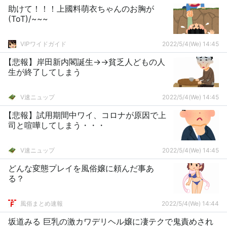
助けて！！！上國料萌衣ちゃんのお胸が
(ToT)/~~~
VIPワイドガイド
2022/5/4(We) 14:45
【悲報】岸田新内閣誕生→→貧乏人どもの人
生が終了してしまう
V速ニュップ
2022/5/4(We) 14:45
【悲報】試用期間中ワイ、コロナが原因で上
司と喧嘩してしまう・・・
V速ニュップ
2022/5/4(We) 14:45
どんな変態プレイを風俗嬢に頼んだ事あ
る？
風俗まとめ速報
2022/5/4(We) 14:44
坂道みる 巨乳の激カワデリヘル嬢に凄テクで鬼責めされ