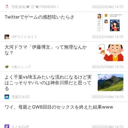
雪夜速報(●ﾟДﾟ●)TWINEWS！
2022/5/4(We) 14:15
Twitterでゲームの感想呟いたらさ
VIPワイドガイド
2022/5/4(We) 14:15
大河ドラマ「伊藤博文」って無理なんか
な？
V速ニュップ
2022/5/4(We) 14:15
よく千葉vs埼玉みたいな流れになるけど実
はこっそりヤバいのは神奈川県だと思って
る
電脳王女QZ
2022/5/4(We) 14:15
ワイ、母親とGW8回目のセックスを終えた結果www
まとめCUP
2022/5/4(We) 14:15