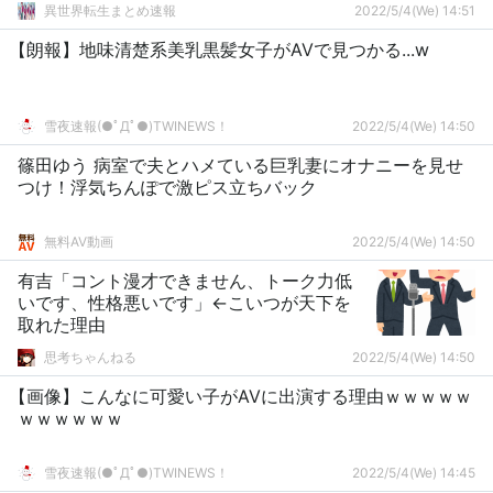
異世界転生まとめ速報
2022/5/4(We) 14:51
【朗報】地味清楚系美乳黒髪女子がAVで見つかる...w
雪夜速報(●ﾟДﾟ●)TWINEWS！
2022/5/4(We) 14:50
篠田ゆう 病室で夫とハメている巨乳妻にオナニーを見せ
つけ！浮気ちんぽで激ピス立ちバック
無料AV動画
2022/5/4(We) 14:50
有吉「コント漫才できません、トーク力低
いです、性格悪いです」←こいつが天下を
取れた理由
思考ちゃんねる
2022/5/4(We) 14:50
【画像】こんなに可愛い子がAVに出演する理由ｗｗｗｗｗ
ｗｗｗｗｗｗ
雪夜速報(●ﾟДﾟ●)TWINEWS！
2022/5/4(We) 14:45