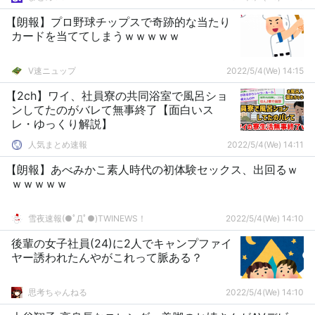
【朗報】プロ野球チップスで奇跡的な当たり
カードを当ててしまうｗｗｗｗｗ
V速ニュップ
2022/5/4(We) 14:15
【2ch】ワイ、社員寮の共同浴室で風呂ショ
ンしてたのがバレて無事終了【面白いス
レ・ゆっくり解説】
人気まとめ速報
2022/5/4(We) 14:11
【朗報】あべみかこ素人時代の初体験セックス、出回るｗ
ｗｗｗｗｗ
雪夜速報(●ﾟДﾟ●)TWINEWS！
2022/5/4(We) 14:10
後輩の女子社員(24)に2人でキャンプファイ
ヤー誘われたんやがこれって脈ある？
思考ちゃんねる
2022/5/4(We) 14:10