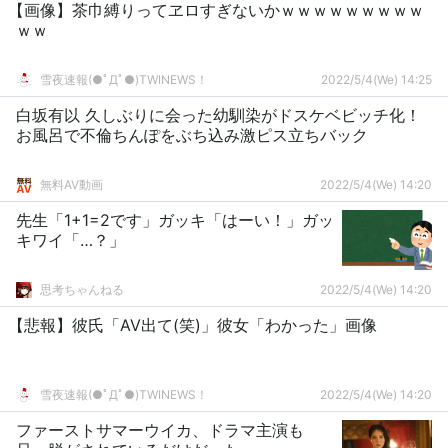
【画像】茶巾縛りってヱロすぎないかｗｗｗｗｗｗｗｗｗ
ｗｗ
雪夜速報(●ﾟДﾟ●)TWINEWS！
2022/5/4(We) 14:25
白坂有以 久しぶりに会った幼馴染がドスケベビッチ化！
お風呂で不倫ちんぽをぶち込み激ピス立ちバック
無料AV動画
2022/5/4(We) 14:20
先生「1+1=2です」ガッキ「はーい！」ガッ
キワイ「…？」
思考ちゃんねる
2022/5/4(We) 14:20
【悲報】彼氏「AV出て(笑)」彼女「わかった」画像
雪夜速報(●ﾟДﾟ●)TWINEWS！
2022/5/4(We) 14:20
ファーストサマーウイカ、ドラマ主演も