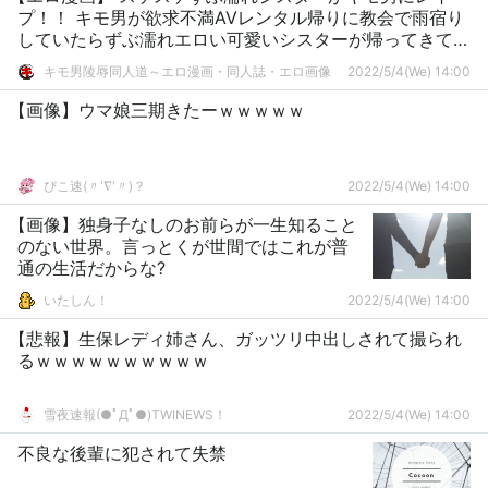
プ！！ キモ男が欲求不満AVレンタル帰りに教会で雨宿り
していたらずぶ濡れエロい可愛いシスターが帰ってきて…
キモ男陵辱同人道～エロ漫画・同人誌・エロ画像
2022/5/4(We) 14:00
【画像】ウマ娘三期きたーｗｗｗｗｗ
ぴこ速(〃'∇'〃)？
2022/5/4(We) 14:00
【画像】独身子なしのお前らが一生知ること
のない世界。言っとくが世間ではこれが普
通の生活だからな?
いたしん！
2022/5/4(We) 14:00
【悲報】生保レディ姉さん、ガッツリ中出しされて撮られ
るｗｗｗｗｗｗｗｗｗｗ
雪夜速報(●ﾟДﾟ●)TWINEWS！
2022/5/4(We) 14:00
不良な後輩に犯されて失禁