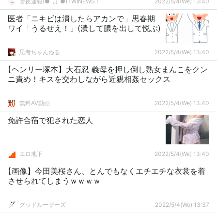
雪夜速報(●ﾟДﾟ●)TWINEWS！
2022/5/4(We) 13:40
医者「ニキビは潰したらアカンで」思春期
ワイ「うるせえ！」(潰して膿を出して悦ぶ)
思考ちゃんねる
2022/5/4(We) 13:40
【ヘンリー塚本】大石忍 義母を押し倒し熟女まんこをクン
ニ責め！キスを交わしながら近親相姦セックス
無料AV動画
2022/5/4(We) 13:40
免許合宿で犯された恋人
エロ地下
2022/5/4(We) 13:40
【画像】今田美桜さん、とんでもなくエチエチな衣裳を着
させられてしまうｗｗｗｗ
グッドルーザーズ
2022/5/4(We) 13:37