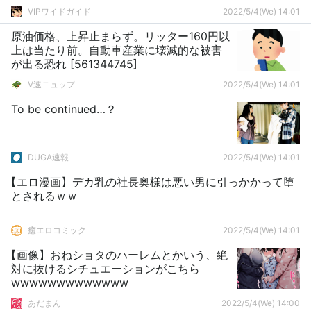
VIPワイドガイド
2022/5/4(We) 14:01
原油価格、上昇止まらず。リッター160円以
上は当たり前。自動車産業に壊滅的な被害
が出る恐れ [561344745]
V速ニュップ
2022/5/4(We) 14:01
To be continued…？
DUGA速報
2022/5/4(We) 14:01
【エロ漫画】デカ乳の社長奥様は悪い男に引っかかって堕
とされるｗｗ
癒エロコミック
2022/5/4(We) 14:01
【画像】おねショタのハーレムとかいう、絶
対に抜けるシチュエーションがこちら
wwwwwwwwwwwww
あだまん
2022/5/4(We) 14:00