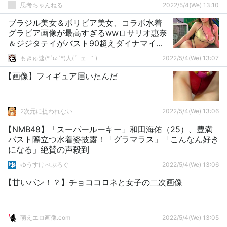
思考ちゃんねる
2022/5/4(We) 13:10
ブラジル美女＆ボリビア美女、コラボ水着
グラビア画像が最高すぎるwwロサリオ惠奈
＆ジジタテイがバスト90超えダイナマイト
ボディを大胆披露！
もきゅ速(*´ω`*)人(´･ェ･｀)
2022/5/4(We) 13:07
【画像】フィギュア届いたんだ
2次元に捉われない
2022/5/4(We) 13:06
【NMB48】「スーパールーキー」和田海佑（25）、豊満
バスト際立つ水着姿披露！「グラマラス」「こんなん好き
になる」絶賛の声殺到
ゆうすけべぶろぐ
2022/5/4(We) 13:06
【甘いパン！？】チョココロネと女子の二次画像
萌えエロ画像.com
2022/5/4(We) 13:05