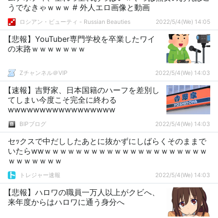
うでなきゃｗｗｗ # 外人エロ画像と動画
ロシアン・ビューティ - Russian Beauties
2022/5/4(We) 14:05
【悲報】YouTuber専門学校を卒業したワイ
の末路ｗｗｗｗｗｗｗ
Zチャンネル＠VIP
2022/5/4(We) 14:03
【速報】吉野家、日本国籍のハーフを差別し
てしまい今度こそ完全に終わる
wwwwwwwwwwwwwwwww
BIPブログ
2022/5/4(We) 14:03
セｯクスで中だししたあとに抜かずにしばらくそのままで
いたらwwｗｗｗｗｗｗｗｗｗｗｗｗｗｗｗｗｗｗｗｗｗ
ｗｗｗｗｗｗｗ
トレジャー速報
2022/5/4(We) 14:03
【悲報】ハロワの職員一万人以上がクビへ、
来年度からはハロワに通う身分へ