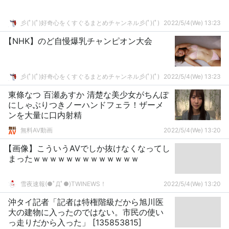
彡(ﾟ)(ﾟ)好奇心をくすぐるまとめチャンネル彡(ﾟ)(ﾟ)
2022/5/4(We) 13:23
【NHK】のど自慢爆乳チャンピオン大会
彡(ﾟ)(ﾟ)好奇心をくすぐるまとめチャンネル彡(ﾟ)(ﾟ)
2022/5/4(We) 13:23
東條なつ 百瀬あすか 清楚な美少女がちんぽ
にしゃぶりつきノーハンドフェラ！ザーメ
ンを大量に口内射精
無料AV動画
2022/5/4(We) 13:20
【画像】こういうAVでしか抜けなくなってし
まったｗｗｗｗｗｗｗｗｗｗｗｗｗ
雪夜速報(●ﾟДﾟ●)TWINEWS！
2022/5/4(We) 13:20
沖タイ記者「記者は特権階級だから旭川医
大の建物に入ったのではない。市民の使い
っ走りだから入った」 [135853815]