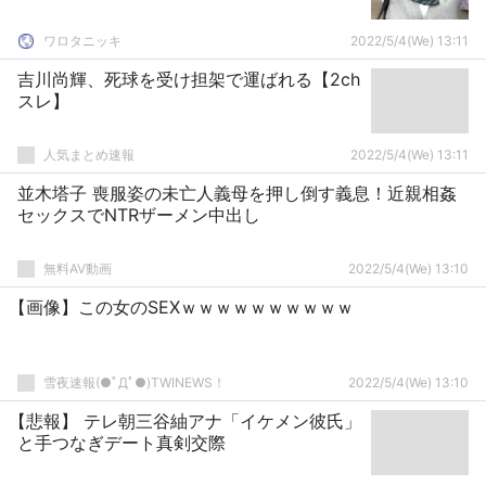
ワロタニッキ
2022/5/4(We) 13:11
吉川尚輝、死球を受け担架で運ばれる【2ch
スレ】
人気まとめ速報
2022/5/4(We) 13:11
並木塔子 喪服姿の未亡人義母を押し倒す義息！近親相姦
セックスでNTRザーメン中出し
無料AV動画
2022/5/4(We) 13:10
【画像】この女のSEXｗｗｗｗｗｗｗｗｗｗ
雪夜速報(●ﾟДﾟ●)TWINEWS！
2022/5/4(We) 13:10
【悲報】 テレ朝三谷紬アナ「イケメン彼氏」
と手つなぎデート真剣交際