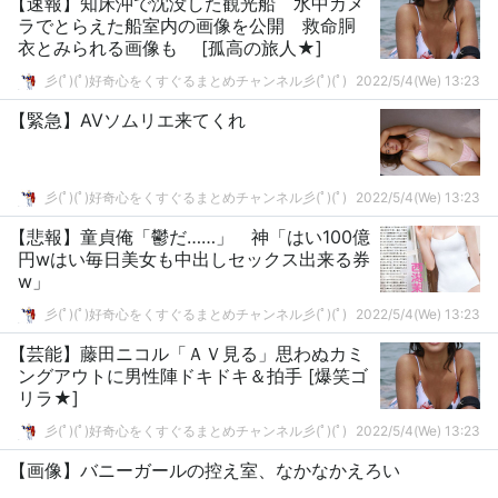
【速報】知床沖で沈没した観光船 水中カメ
ラでとらえた船室内の画像を公開 救命胴
衣とみられる画像も [孤高の旅人★]
彡(ﾟ)(ﾟ)好奇心をくすぐるまとめチャンネル彡(ﾟ)(ﾟ)
2022/5/4(We) 13:23
【緊急】AVソムリエ来てくれ
彡(ﾟ)(ﾟ)好奇心をくすぐるまとめチャンネル彡(ﾟ)(ﾟ)
2022/5/4(We) 13:23
【悲報】童貞俺「鬱だ……」 神「はい100億
円wはい毎日美女も中出しセックス出来る券
w」
彡(ﾟ)(ﾟ)好奇心をくすぐるまとめチャンネル彡(ﾟ)(ﾟ)
2022/5/4(We) 13:23
【芸能】藤田ニコル「ＡＶ見る」思わぬカミ
ングアウトに男性陣ドキドキ＆拍手 [爆笑ゴ
リラ★]
彡(ﾟ)(ﾟ)好奇心をくすぐるまとめチャンネル彡(ﾟ)(ﾟ)
2022/5/4(We) 13:23
【画像】バニーガールの控え室、なかなかえろい