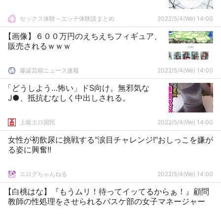
セックス体験～エッチ体験談まとめ
2022/5/4(We) 14:00
【画像】６００万円のえちえちフィギュア、
販売されるｗｗｗ
爆誕芸能ニュース速報
2022/5/4(We) 14:00
「どうしよう…怖い」ドS向け。無邪気な
J●、抵抗むなしく中出しされる。
上級エロ国民
2022/5/4(We) 14:00
女性が初飲尿に挑戦する"涙目チャレンジ!"おしっこを嫌が
る姿に興奮!!
エログちゃんねる
2022/5/4(We) 14:00
【白桃はな】『もうムリ！待ってイッてるからぁ！』顧問
教師の性処理をさせられるバスケ部の女子マネージャー