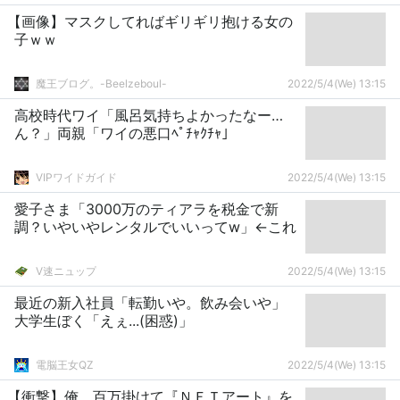
【画像】マスクしてればギリギリ抱ける女の
子ｗｗ
魔王ブログ。-Beelzeboul-
2022/5/4(We) 13:15
高校時代ワイ「風呂気持ちよかったなー…
ん？」両親「ワイの悪口ﾍﾟﾁｬｸﾁｬ」
VIPワイドガイド
2022/5/4(We) 13:15
愛子さま「3000万のティアラを税金で新
調？いやいやレンタルでいいってw」←これ
V速ニュップ
2022/5/4(We) 13:15
最近の新入社員「転勤いや。飲み会いや」
大学生ぼく「えぇ...(困惑)」
電脳王女QZ
2022/5/4(We) 13:15
【衝撃】俺、百万掛けて『ＮＦＴアート』を