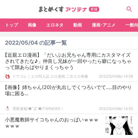
トップ
画像
エロネタ
動画
漫画･アニメ
一般
2022/05/04 の記事一覧
【近親エロ漫画】「だいぶお兄ちゃん専用にカスタマイズ
されてきたな♪」仲良し兄妹が一回やったら癖になっちゃ
って隙あらばやりまくっちゃう
ドウコレ｜エロ同人誌 エロ漫画 二次エロ画像
2022/5/4(We) 14:58
【画像】姉ちゃん(20)が丸出しでくつろいでて.....目のやり
場に困る...
雪夜速報(●ﾟДﾟ●)TWINEWS！
2022/5/4(We) 14:55
小悪魔教師サイコちゃんのおっぱいｗｗｗ
ｗｗｗ