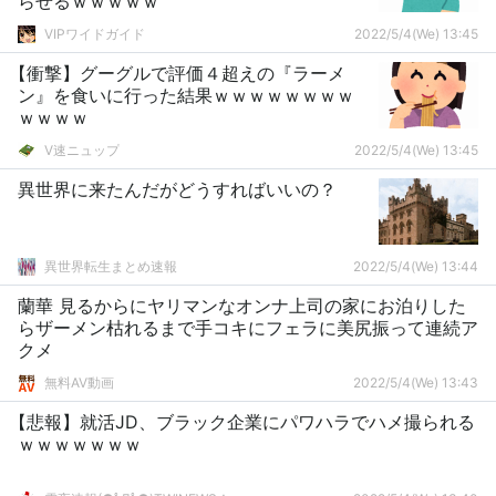
らせるｗｗｗｗｗ
VIPワイドガイド
2022/5/4(We) 13:45
【衝撃】グーグルで評価４超えの『ラーメ
ン』を食いに行った結果ｗｗｗｗｗｗｗｗ
ｗｗｗｗ
V速ニュップ
2022/5/4(We) 13:45
異世界に来たんだがどうすればいいの？
異世界転生まとめ速報
2022/5/4(We) 13:44
蘭華 見るからにヤリマンなオンナ上司の家にお泊りした
らザーメン枯れるまで手コキにフェラに美尻振って連続ア
クメ
無料AV動画
2022/5/4(We) 13:43
【悲報】就活JD、ブラック企業にパワハラでハメ撮られる
ｗｗｗｗｗｗｗ