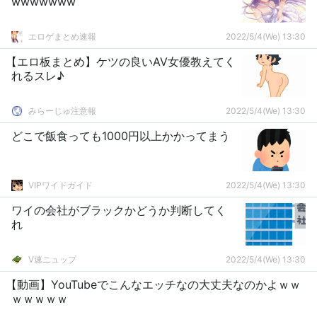
wwwwwww
エロゲまとめ速報
2022/5/4(We) 13:30
【エロ板まとめ】ケツの良いAV女優教えてく
れるスレ♪
みらーじゅ注意報
2022/5/4(We) 13:30
どこで飯食っても1000円以上かかってまう
VIPワイドガイド
2022/5/4(We) 13:30
ワイの会社がブラックかどうか判断してく
れ
V速ニュップ
2022/5/4(We) 13:30
【動画】YouTubeでこんなエッチなの大丈夫なのかよｗｗ
ｗｗｗｗｗ