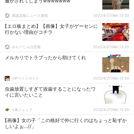
履かされてしまうwwwwwww
爆誕芸能ニュース速報
2022/4/27(We) 13:30
【エロ板まとめ】【画像】女子がゲーセンに
行かない理由がコチラ
みらーじゅ注意報
2022/4/27(We) 13:30
メルカリでトラブったから助けてくれ
VIPワイドガイド
2022/4/27(We) 13:30
虫歯放置しすぎて抜歯することになったワ
イに言いたいこと
V速ニュップ
2022/4/27(We) 13:30
【画像】女の子「この格好で外に行くのはちょっと恥ずか
しいよぉ…//」