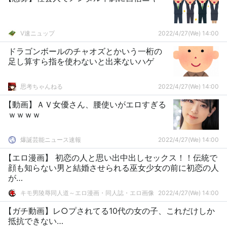
V速ニュップ
2022/4/27(We) 14:00
ドラゴンボールのチャオズとかいう一桁の
足し算すら指を使わないと出来ないハゲ
思考ちゃんねる
2022/4/27(We) 14:00
【動画】ＡＶ女優さん、腰使いがエロすぎる
ｗｗｗｗ
爆誕芸能ニュース速報
2022/4/27(We) 14:00
【エロ漫画】 初恋の人と思い出中出しセックス！！伝統で
顔も知らない男と結婚させられる巫女少女の前に初恋の人
が…
キモ男陵辱同人道～エロ漫画・同人誌・エロ画像
2022/4/27(We) 14:00
【ガチ動画】レ○プされてる10代の女の子、これだけしか
抵抗できない…