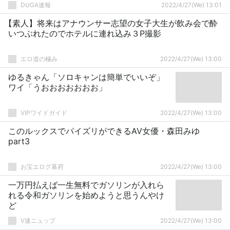
DUGA速報
2022/4/27(We) 13:01
【素人】将来はアナウンサー志望の女子大生が飲み会で酔
いつぶれたのでホテルに連れ込み３P撮影
エロ道の極み
2022/4/27(We) 13:00
ゆるきゃん「ソロキャンは簡単でいいぞ」
ワイ「うおおおおおおお」
VIPワイドガイド
2022/4/27(We) 13:00
このルックスでパイズリができるAV女優・森田みゆ
part3
お宝エログ幕府
2022/4/27(We) 13:00
一万円払えば一生無料でガソリンが入れら
れる令和ガソリンを始めようと思うんやけ
ど
V速ニュップ
2022/4/27(We) 13:00