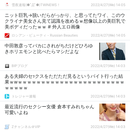
雪夜速報(●ﾟДﾟ●)TWINEWS！
2022/4/27(We) 14:05
ニット巨乳→脱いだらがっかり、と思ってたワイ、このウ
クライナ美女さん見て認識を改めるｗ想像以上の美巨乳で
美ボディだったｗｗ # 外人エロ画像
ロシアン・ビューティ - Russian Beauties
2022/4/27(We) 14:05
中田敦彦ってバカにされがちだけどひろゆ
きホリエモンと比べたらマシだよな
BIPブログ
2022/4/27(We) 14:03
ある夫婦のセｯクスをただただ見るというバイト行った結
果ｗwｗｗｗｗｗｗｗｗｗｗｗｗｗｗｗｗｗｗｗｗｗｗｗ
ｗｗｗｗｗ
トレジャー速報
2022/4/27(We) 14:03
最近流行のセクシー女優 倉本すみれちゃん
可愛いよね
Zチャンネル＠VIP
2022/4/27(We) 14:03