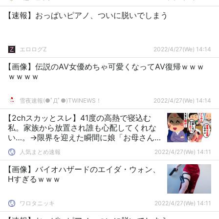
【速報】おっぱいピアノ、ついに脱いでしまう
エロログZ
2022/4/27(We) 14:14
【画像】伝説のAV女優めちゃ可愛くなってAV復帰ｗｗｗ
ｗｗｗｗ
雪夜速報(●ﾟДﾟ●)TWINEWS！
2022/4/27(We) 14:14
【2chスカッとスレ】41度の高熱で寝込む
私。家族から放置され誰も心配してくれな
い…。→限界を迎えた瞬間に娘「お母さんの
気持ちが分からないの？」【ゆっくり】
人気まとめ速報
2022/4/27(We) 14:11
【画像】バイオハザードのエイダ・ウォン、
Hすぎるｗｗｗ
ワロタニッキ
2022/4/27(We) 14:11