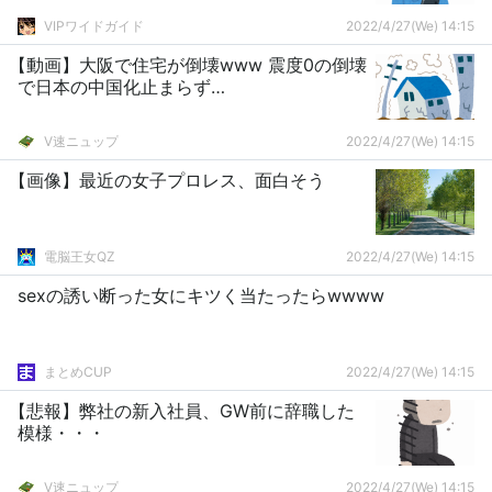
VIPワイドガイド
2022/4/27(We) 14:15
【動画】大阪で住宅が倒壊www 震度0の倒壊
で日本の中国化止まらず…
V速ニュップ
2022/4/27(We) 14:15
【画像】最近の女子プロレス、面白そう
電脳王女QZ
2022/4/27(We) 14:15
sexの誘い断った女にキツく当たったらwwww
まとめCUP
2022/4/27(We) 14:15
【悲報】弊社の新入社員、GW前に辞職した
模様・・・
V速ニュップ
2022/4/27(We) 14:15