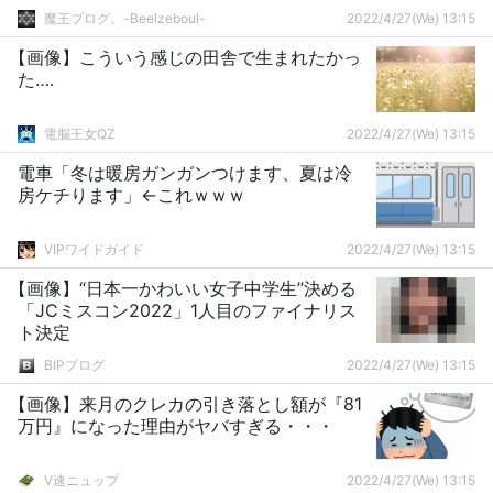
魔王ブログ。-Beelzeboul-
2022/4/27(We) 13:15
【画像】こういう感じの田舎で生まれたかっ
た….
電脳王女QZ
2022/4/27(We) 13:15
電車「冬は暖房ガンガンつけます、夏は冷
房ケチります」←これｗｗｗ
VIPワイドガイド
2022/4/27(We) 13:15
【画像】“日本一かわいい女子中学生”決める
「JCミスコン2022」1人目のファイナリス
ト決定
BIPブログ
2022/4/27(We) 13:15
【画像】来月のクレカの引き落とし額が『81
万円』になった理由がヤバすぎる・・・
V速ニュップ
2022/4/27(We) 13:15