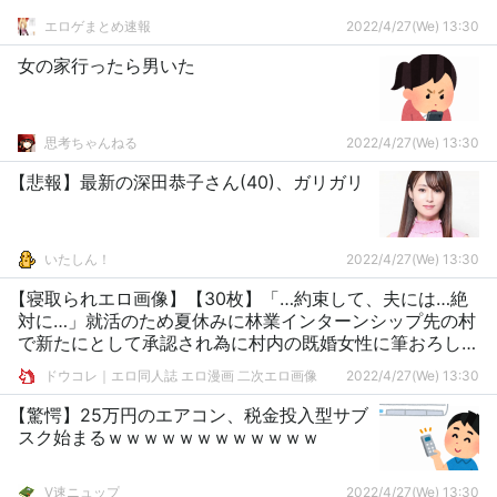
エロゲまとめ速報
2022/4/27(We) 13:30
女の家行ったら男いた
思考ちゃんねる
2022/4/27(We) 13:30
【悲報】最新の深田恭子さん(40)、ガリガリ
いたしん！
2022/4/27(We) 13:30
【寝取られエロ画像】【30枚】「…約束して、夫には…絶
対に…」就活のため夏休みに林業インターンシップ先の村
で新たにとして承認され為に村内の既婚女性に筆おろしさ
れる
ドウコレ｜エロ同人誌 エロ漫画 二次エロ画像
2022/4/27(We) 13:30
【驚愕】25万円のエアコン、税金投入型サブ
スク始まるｗｗｗｗｗｗｗｗｗｗｗｗ
V速ニュップ
2022/4/27(We) 13:30