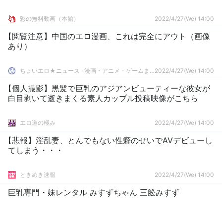
彩の無料動画（本館）
2022/4/27(We) 14:00
【閲覧注意】中国のエロ漫画、これは完全にアウト（画像
あり）
ちょいエロ★ニュース -漫画・アニメ・ゲームまとめ-
2022/4/27(We) 14:00
【個人撮影】黒髪で巨乳のアジアンビューティーな彼女が
白目剥いて逝きまくる素人カップル投稿映像がこちら
エロ道の極み
2022/4/27(We) 14:00
【悲報】淫乱妻、とんでもない性癖のせいでAVデビューし
てしまう・・・
ときめき速報
2022/4/27(We) 14:00
巨乳専門・妹レンタル みすずちゃん 三舩みすず