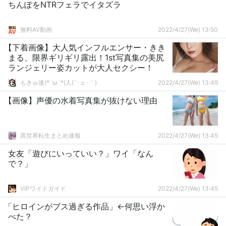
ちんぽをNTRフェラでイタズラ
無料AV動画
2022/4/27(We) 13:50
【下着画像】大人気インフルエンサー・きき
まる、限界ギリギリ露出！1st写真集の美尻
ランジェリー姿カットが大人セクシー！
もきゅ速(*´ω`*)人(´･ェ･｀)
2022/4/27(We) 13:49
【画像】声優の水着写真集が抜けない理由
異世界転生まとめ速報
2022/4/27(We) 13:45
女友「遊びにいっていい？」ワイ「なん
で？」
VIPワイドガイド
2022/4/27(We) 13:45
「ヒロインがブス過ぎる作品」←何思い浮か
べた？