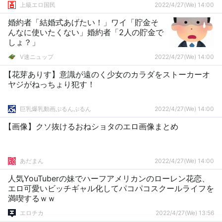
上級エロ国民
2022/4/27(We) 14:00
婚約者「結婚式あげたい！」ワイ「貯金そ
んなに使いたくない」婚約者「2人の貯金で
しょ？」
V速ニュップ
2022/4/27(We) 14:00
【花芽ありす】意識が遠のく少女のカラダをストーカーオ
ヤジがねっちょり犯す！
巨乳爆乳動画ぷるんぷるん
2022/4/27(We) 14:00
【画像】クソ抜けるおねショタのエロ画像まとめ
あだまん
2022/4/27(We) 14:00
人気YouTuberの妹でハーフアメリカンのローレン花恋、
エロ可愛いビッチギャル化してパコパコスクールライフを
満喫するｗｗ
エロチカ
2022/4/27(We) 13:56