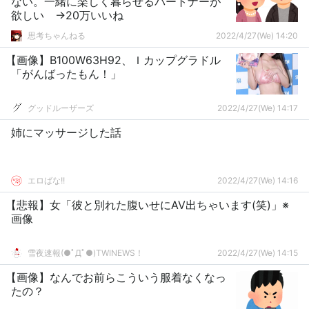
ない。一緒に楽しく暮らせるパートナーが
欲しい →20万いいね
思考ちゃんねる
2022/4/27(We) 14:20
【画像】B100W63H92、Ｉカップグラドル
「がんばったもん！」
グッドルーザーズ
2022/4/27(We) 14:17
姉にマッサージした話
エロばな!!
2022/4/27(We) 14:16
【悲報】女「彼と別れた腹いせにAV出ちゃいます(笑)」※
画像
雪夜速報(●ﾟДﾟ●)TWINEWS！
2022/4/27(We) 14:15
【画像】なんでお前らこういう服着なくなっ
たの？