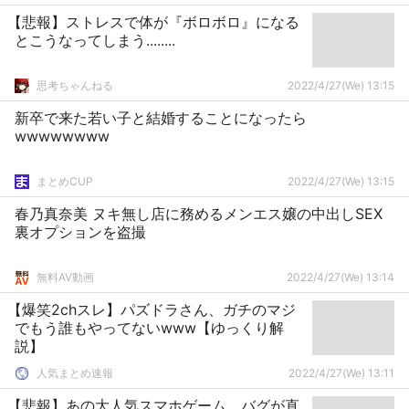
【悲報】ストレスで体が『ボロボロ』になる
とこうなってしまう........
思考ちゃんねる
2022/4/27(We) 13:15
新卒で来た若い子と結婚することになったら
wwwwwwww
まとめCUP
2022/4/27(We) 13:15
春乃真奈美 ヌキ無し店に務めるメンエス嬢の中出しSEX
裏オプションを盗撮
無料AV動画
2022/4/27(We) 13:14
【爆笑2chスレ】パズドラさん、ガチのマジ
でもう誰もやってないwww【ゆっくり解
説】
人気まとめ速報
2022/4/27(We) 13:11
【悲報】あの大人気スマホゲーム、バグが直