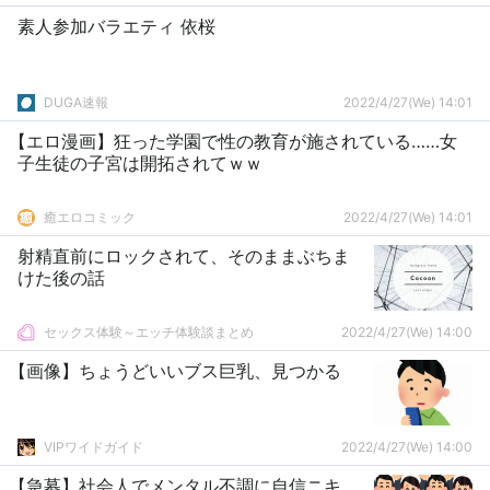
素人参加バラエティ 依桜
DUGA速報
2022/4/27(We) 14:01
【エロ漫画】狂った学園で性の教育が施されている……女
子生徒の子宮は開拓されてｗｗ
癒エロコミック
2022/4/27(We) 14:01
射精直前にロックされて、そのままぶちま
けた後の話
セックス体験～エッチ体験談まとめ
2022/4/27(We) 14:00
【画像】ちょうどいいブス巨乳、見つかる
VIPワイドガイド
2022/4/27(We) 14:00
【急募】社会人でメンタル不調に自信ニキ