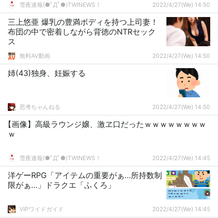
雪夜速報(●ﾟДﾟ●)TWINEWS！
2022/4/27(We) 14:50
三上悠亜 爆乳の豊満ボディを持つ上司妻！
布団の中で密着しながら背徳のNTRセック
ス
無料AV動画
2022/4/27(We) 14:50
姉(43)独身、妊娠する
思考ちゃんねる
2022/4/27(We) 14:50
【画像】高級ラウンジ嬢、激ヱ口だったｗｗｗｗｗｗｗｗ
ｗ
雪夜速報(●ﾟДﾟ●)TWINEWS！
2022/4/27(We) 14:45
洋ゲーRPG「アイテムの重要がぁ…所持数制
限がぁ…」ドラクエ「ふくろ」
VIPワイドガイド
2022/4/27(We) 14:45