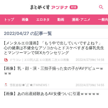
トップ
画像
エロネタ
動画
漫画･アニメ
一般
2022/04/27 の記事一覧
【メンタルエロ漫画】「もう中で出していいですよね？」
心の健康は不健全なアソコからとドスケベすぎる爆乳先生
とマンツーマンでSEXカウンセリング
ドウコレ｜エロ同人誌 エロ漫画 二次エロ画像
2022/4/27(We) 14:58
【画像】乳・顔・演・三拍子揃った女の子がAVデビューｗ
ｗｗ
雪夜速報(●ﾟДﾟ●)TWINEWS！
2022/4/27(We) 14:55
【画像】あの出産経験あるAV女優ついに引退ｗｗｗｗｗ