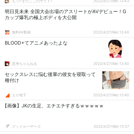
えっ!?またここのサイト?
2022/4/27(We) 13:43
明日見未来 全国大会出場のアスリートがAVデビュー！G
カップ爆乳の極上ボディを大公開
無料AV動画
2022/4/27(We) 13:40
BLOOD+てアニメあったよな
思考ちゃんねる
2022/4/27(We) 13:40
セックスレスに悩む後輩の彼女を寝取って
種付け
エロ地下
2022/4/27(We) 13:40
【画像】JKの生足、エチエチすぎるｗｗｗｗｗ
グッドルーザーズ
2022/4/27(We) 13:37