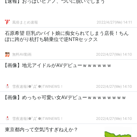
【速報】おっぱいピアノ、ついに脱いでしまう
風俗まとめ速報
2022/4/27(We) 14:11
石原希望 巨乳のバイト娘に痴女られてしまう店長！ちん
ぽに跨がり杭打ち騎乗位で逆NTRセックス
無料AV動画
2022/4/27(We) 14:10
【画像】地元アイドルがAVデビューｗｗｗｗｗｗ
雪夜速報(●ﾟДﾟ●)TWINEWS！
2022/4/27(We) 14:10
【画像】めっちゃ可愛い女AVデビューｗｗｗｗｗｗｗｗ
雪夜速報(●ﾟДﾟ●)TWINEWS！
2022/4/27(We) 14:10
東京都内って空気汚すぎねえか？