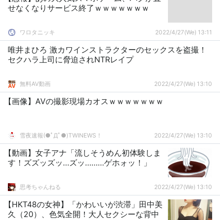
せなくなりサービス終了ｗｗｗｗｗｗｗ
ワロタニッキ
2022/4/27(We) 13:11
唯井まひろ 激カワインストラクターのセックスを盗撮！
セクハラ上司に脅迫されNTRレイプ
無料AV動画
2022/4/27(We) 13:10
【画像】AVの撮影現場カオスｗｗｗｗｗｗｗ
雪夜速報(●ﾟДﾟ●)TWINEWS！
2022/4/27(We) 13:10
【動画】女子アナ「流しそうめん初体験しま
す！ズズッズッ…ズッ………ゲホォッ！」
思考ちゃんねる
2022/4/27(We) 13:10
【HKT48の女神】「かわいいが渋滞」田中美
久（20）、色気全開！大人セクシーな背中