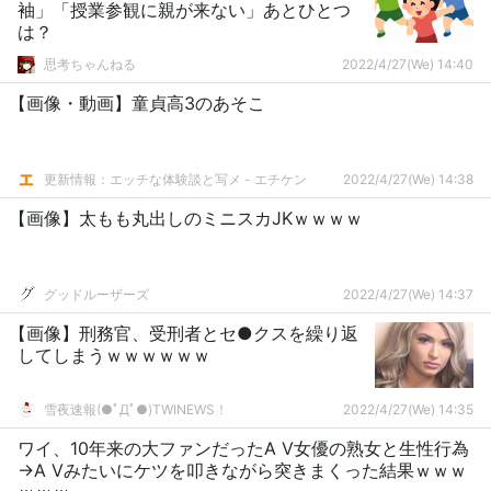
袖」「授業参観に親が来ない」あとひとつ
は？
思考ちゃんねる
2022/4/27(We) 14:40
【画像・動画】童貞高3のあそこ
更新情報：エッチな体験談と写メ - エチケン
2022/4/27(We) 14:38
【画像】太もも丸出しのミニスカJKｗｗｗｗ
グッドルーザーズ
2022/4/27(We) 14:37
【画像】刑務官、受刑者とセ●クスを繰り返
してしまうｗｗｗｗｗｗ
雪夜速報(●ﾟДﾟ●)TWINEWS！
2022/4/27(We) 14:35
ワイ、10年来の大ファンだったA V女優の熟女と生性行為
→A Vみたいにケツを叩きながら突きまくった結果ｗｗｗ