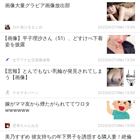
画像大量グラビア画像放出部
2ch 抜けるまとめ
2022/4/27(We) 13:54
【画像】平子理沙さん（51）、どすけべ下着
姿を披露
女子アナお宝画像速報
2022/4/27(We) 13:54
【悲報】とんでもない乳輪が発見されてしま
う【画像】
チキチキバーン
2022/4/27(We) 13:50
嫁がママ友から煙たがられててワロタ
wwwwww
思考ちゃんねる
2022/4/27(We) 13:50
美乃すずめ 彼女持ちの年下男子を誘惑する隣人妻！絶倫