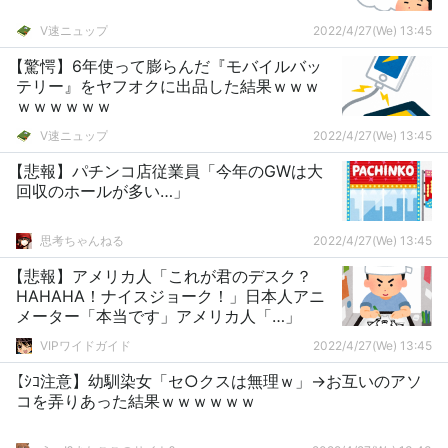
V速ニュップ
2022/4/27(We) 13:45
【驚愕】6年使って膨らんだ『モバイルバッ
テリー』をヤフオクに出品した結果ｗｗｗ
ｗｗｗｗｗｗ
V速ニュップ
2022/4/27(We) 13:45
【悲報】パチンコ店従業員「今年のGWは大
回収のホールが多い…」
思考ちゃんねる
2022/4/27(We) 13:45
【悲報】アメリカ人「これが君のデスク？
HAHAHA！ナイスジョーク！」日本人アニ
メーター「本当です」アメリカ人「…」
VIPワイドガイド
2022/4/27(We) 13:45
【ｼｺ注意】幼馴染女「セ○クスは無理ｗ」→お互いのアソ
コを弄りあった結果ｗｗｗｗｗｗ