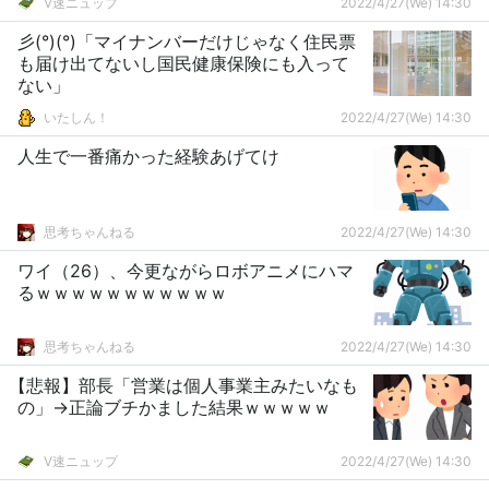
V速ニュップ
2022/4/27(We) 14:30
彡(°)(°)「マイナンバーだけじゃなく住民票
も届け出てないし国民健康保険にも入って
ない」
いたしん！
2022/4/27(We) 14:30
人生で一番痛かった経験あげてけ
思考ちゃんねる
2022/4/27(We) 14:30
ワイ（26）、今更ながらロボアニメにハマ
るｗｗｗｗｗｗｗｗｗｗｗ
思考ちゃんねる
2022/4/27(We) 14:30
【悲報】部長「営業は個人事業主みたいなも
の」→正論ブチかました結果ｗｗｗｗｗ
V速ニュップ
2022/4/27(We) 14:30