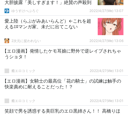
大胆披露「美しすぎます！」絶賛の声殺到
ゆうすけべぶろぐ
2022/4/27(We) 13:07
愛上陸（らぶがみあいらんど）←これを超
えるｴﾛマンガ家、未だに出てこない
2次元に捉われない
2022/4/27(We) 13:06
【エロ漫画】発情したケモ耳娘に野外で逆レイプされちゃ
うショタ！
癒エロコミック
2022/4/27(We) 13:01
【エロ漫画】女騎士の最高位「花の騎士」の試練は触手の
快楽責めに耐えることだった！？
癒エロコミック
2022/4/27(We) 13:01
笑顔で男を誘惑する美巨乳のエロ黒姉さん！！ 高橋りほ