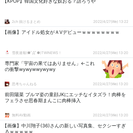
【KPOP】韓国文化好きな奴おる？語ろうや
2ch 抜けるまとめ
2022/4/27(We) 13:22
【画像】アイドル処女がＡVデビューｗｗｗｗｗｗｗｗ
雪夜速報(●ﾟДﾟ●)TWINEWS！
2022/4/27(We) 13:20
専門家「宇宙の果てはありません」←これ
の衝撃wywywwywywy
思考ちゃんねる
2022/4/27(We) 13:20
前田陽菜 ブルマ姿の童顔JKにエッチなイタズラ！肉棒を
フェラさせ思春期まんこに肉棒挿入
無料AV動画
2022/4/27(We) 13:20
【画像】中川翔子(36)さんの新しい写真集、セクシーすぎ
るｗｗｗｗｗ