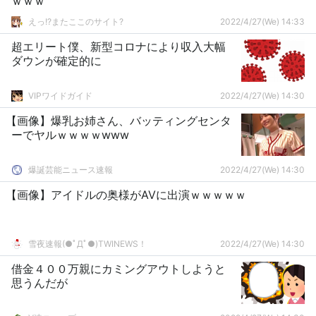
ｗｗｗ
えっ!?またここのサイト?
2022/4/27(We) 14:33
超エリート僕、新型コロナにより収入大幅
ダウンが確定的に
VIPワイドガイド
2022/4/27(We) 14:30
【画像】爆乳お姉さん、バッティングセンタ
ーでヤルｗｗｗｗwww
爆誕芸能ニュース速報
2022/4/27(We) 14:30
【画像】アイドルの奥様がAVに出演ｗｗｗｗｗ
雪夜速報(●ﾟДﾟ●)TWINEWS！
2022/4/27(We) 14:30
借金４００万親にカミングアウトしようと
思うんだが