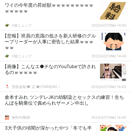
ワイの今年度の昇給額ｗｗｗｗｗｗｗｗｗ
ｗｗｗｗｗ
V速ニュップ
2022/4/27(We) 14:45
【悲報】班員の意識の低さを新人研修のグル
ープリーダーが人事に密告した結果ｗｗｗ
ｗｗ
V速ニュップ
2022/4/27(We) 14:45
【画像】こんなエ●チなのYouTubeで許され
るのｗｗｗｗｗ
雪夜速報(●ﾟДﾟ●)TWINEWS！
2022/4/27(We) 14:40
倉本すみれ ツンデレJKの幼馴染とセックスの練習！生ち
んぽを騎乗位で責められザーメン中出し
無料AV動画
2022/4/27(We) 14:40
3大子供の頃闇が深かったやつ「冬でも半