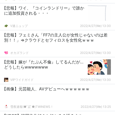
【悲報】ワイ、『コインランドリー』で誰か
に追加投資される・・・
V速ニュップ
2022/4/27(We) 13:30
【悲報】フェミさん「FF7の主人公が女性じゃないのは差
別！！」⇒クラウドとセフィロスを女性化ｗｗｗ
オカズランド
2022/4/27(We) 13:30
【悲報】嫁が『たぶん不倫』してるんだが…
どうしたらwwwwwww
VIPワイドガイド
2022/4/27(We) 13:30
【画像】元芸能人、AVデビューへｗｗｗｗｗｗ
雪夜速報(●ﾟДﾟ●)TWINEWS！
2022/4/27(We) 13:25