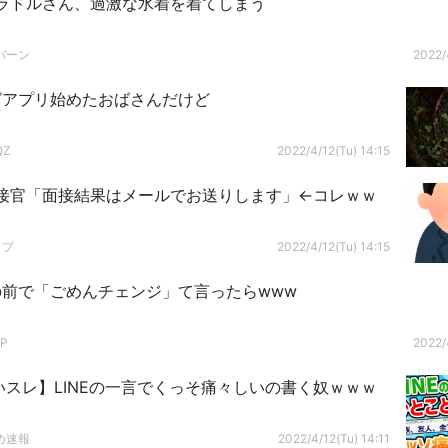
ラドルさん、過激な水着を着てしまう
バーン
2022/
グアプリ始めたおばさんだけど
QZ
2022/4/12(Tu) 14:15
接官「面接結果はメールでお送りします」←コレｗｗ
ップ
2022/4/12(Tu) 14:15
の前で「ごめんチェンジ」て言ったらwww
P
2022/
白いスレ】LINEの一言でくっそ痛々しいの書く奴ｗｗｗ
め速報
2022/4/12(Tu) 14:11