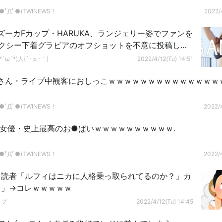
ﾟДﾟ●)TWINEWS！
2022/4
ズーカFカップ・HARUKA、ランジェリー姿でファンを
セクシー下着グラビアのオフショットを不意に投稿し反
´ω`*)人(´･ェ･｀)
2022/4/12(Tu) 14:51
さん・ライブ中観客におしっこｗｗｗｗｗｗｗｗｗｗｗｗｗｗｗ
ﾟДﾟ●)TWINEWS！
2022/4
V女優・史上最高のお●ぱいｗｗｗｗｗｗｗｗｗｗ.
ﾟДﾟ●)TWINEWS！
2022/4
ス読者「ルフィはニカに人格乗っ取られてるのか？」カ
！」→コレｗｗｗｗｗ
ップ
2022/4/12(Tu) 14:45