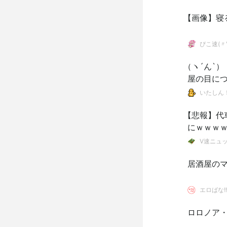
【画像】寝
ぴこ速(〃'
（ヽ´ん`
屋の目に
いたしん
【悲報】代
にｗｗｗ
V速ニュ
居酒屋の
エロばな!!
ロロノア・