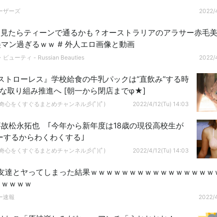
ーザーズ
2022/4
け見たらティーンで通るかも？オーストラリアのアラサー赤毛
マン過ぎるｗｗ # 外人エロ画像と動画
ューティ - Russian Beauties
2022/4
ストローレス』学校給食の牛乳パックは“直飲み”する時
代に…エコな取り組み推進へ [朝一から閉店までφ★]
ﾟ)好奇心をくすぐるまとめチャンネル彡(ﾟ)(ﾟ)
2022/4/12(Tu) 14:03
故松永拓也 ｢今年から新年度は18歳の現役高校生が
ーするからわくわくする｣
ﾟ)好奇心をくすぐるまとめチャンネル彡(ﾟ)(ﾟ)
2022/4/12(Tu) 14:03
友達とヤってしまった結果ｗｗｗｗｗｗｗｗｗｗｗｗｗｗｗｗ
ｗｗｗｗｗ
ー速報
2022/4