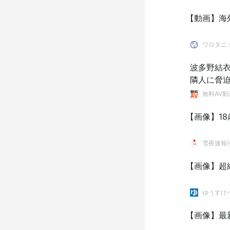
【動画】海
ワロタニ
波多野結
隣人に脅
無料AV動
【画像】1
雪夜速報(●
【画像】超
ゆうすけ
【画像】最