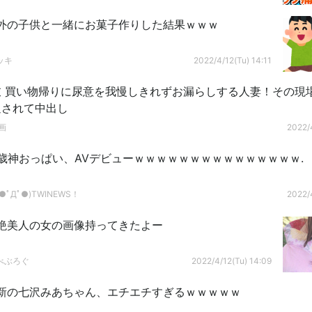
外の子供と一緒にお菓子作りした結果ｗｗｗ
ッキ
2022/4/12(Tu) 14:11
衣 買い物帰りに尿意を我慢しきれずお漏らしする人妻！その現
迫されて中出し
画
2022/4
8歳神おっぱい、AVデビューｗｗｗｗｗｗｗｗｗｗｗｗｗｗｗ.
ﾟДﾟ●)TWINEWS！
2022/4
絶美人の女の画像持ってきたよー
べぶろぐ
2022/4/12(Tu) 14:09
新の七沢みあちゃん、エチエチすぎるｗｗｗｗｗ