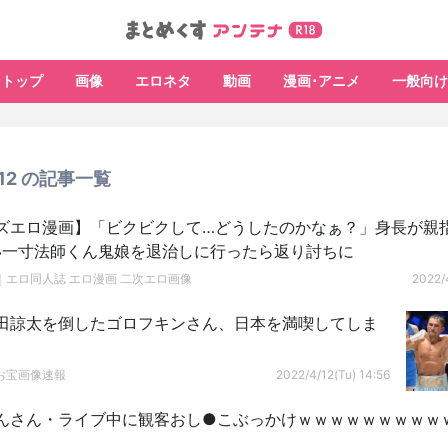
トップ
画像
エロネタ
動画
漫画･アニメ
一般向け
4/12 の記事一覧
ズエロ漫画】「ビクビクして…どうしたのかなぁ？」身長が親
い一寸法師くん鬼娘を退治しに行ったら返り討ちに
｜エロ同人誌 エロ漫画 二次エロ画像
2022/4
田諒太を倒したゴロフキンさん、日本を満喫してしま
お宝画像速報
2022/4/12(Tu) 14:56
んさん・ライブ中に観客おし●こぶっかけｗｗｗｗｗｗｗｗｗｗ