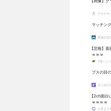
【画像】グ
チキチキ
マッチン
電脳王女
【悲報】面
ｗｗｗ
V速ニュ
ブスの目
まとめCU
【2ch面
ｗｗｗｗ
人気まと