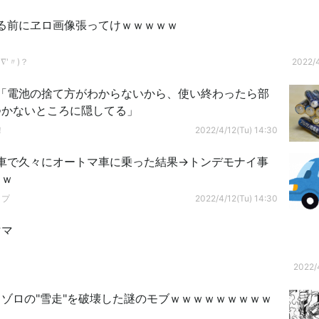
る前にヱロ画像張ってけｗｗｗｗｗ
∇'〃)？
2022/4
）「電池の捨て方がわからないから、使い終わったら部
つかないところに隠してる」
！
2022/4/12(Tu) 14:30
車で久々にオートマ車に乗った結果→トンデモナイ事
ｗｗ
ップ
2022/4/12(Tu) 14:30
ママ
2022/4
ゾロの"雪走"を破壊した謎のモブｗｗｗｗｗｗｗｗｗ