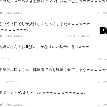
アカ女・スケベすぎる格好でレジに並んでしまうｗｗｗｗｗｗ
ﾟДﾟ●)TWINEWS！
2022/4
ういうヱ口でしか抜けなくなってしまたｗｗｗｗｗｗ
ｗｗｗｗｗｗｗ.
ﾟДﾟ●)TWINEWS！
2022/4/12(Tu) 14:35
倉綾音さんのお●ぱい、かなりいい具合に育つwｗｗ
ーザーズ
2022/4
半身ドエ口女さん、部屋着で男を興奮させてしまうｗｗｗｗｗ
たここのサイト?
2022/4
本ポルノ・AVよりやべぇｗｗｗｗｗｗｗｗｗｗｗ.
ﾟДﾟ●)TWINEWS！
2022/4