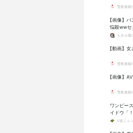
雪夜速報(●
【画像】バ
悩殺ww
響！
もきゅ速(*
【動画】女
雪夜速報(●
【画像】A
雪夜速報(●
ワンピー
イドウ「
V速ニュ