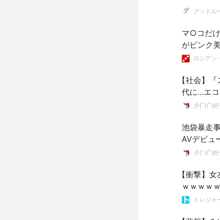
グッドル
マ○コだ
がピンク美
ロシアン・ビ
【社会】『
彡(ﾟ)(
池袋暴走事
AVデビュ
彡(ﾟ)(
【衝撃】女
ｗｗｗｗ
トレジャ