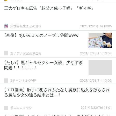
三大ゲロキモ広告『叔父と俺っ子姪』『ギィギ』
異世界転生まとめ速報
2021/12/23(Th) 13:05
【画像】あいみょんのノーブラ谷間www
女子アナお宝画像速報
2021/12/23(Th) 13:04
【たし?】黒ギャルセクシー女優、少なすぎ
問題！！！！！！
Zチャンネル＠VIP
2021/12/23(Th) 13:03
【エロ漫画】触手に犯されふたなり魔族に処女を散らされ
る魔法少女の辿る結末とは…！
癒エロコミック
2021/12/23(Th) 13:01