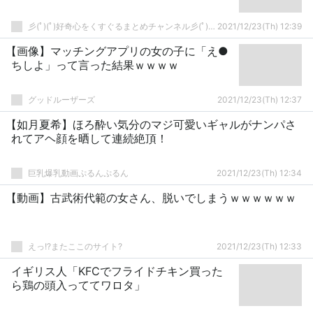
彡(ﾟ)(ﾟ)好奇心をくすぐるまとめチャンネル彡(ﾟ)(ﾟ)
2021/12/23(Th) 12:39
【画像】マッチングアプリの女の子に「え●
ちしよ」って言った結果ｗｗｗｗ
グッドルーザーズ
2021/12/23(Th) 12:37
【如月夏希】ほろ酔い気分のマジ可愛いギャルがナンパさ
れてアヘ顔を晒して連続絶頂！
巨乳爆乳動画ぷるんぷるん
2021/12/23(Th) 12:34
【動画】古武術代範の女さん、脱いでしまうｗｗｗｗｗｗ
えっ!?またここのサイト?
2021/12/23(Th) 12:33
イギリス人「KFCでフライドチキン買った
ら鶏の頭入っててワロタ」