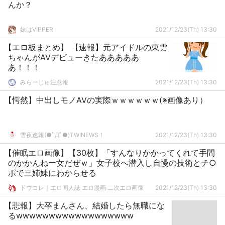
んか？
妹はVIPPER
2021/12/23(Th) 13:30
【エロ板まとめ】 【速報】元アイドルの東雲
ちゃんがAVデビューきたあああああ
あ！！！
みらーじゅ注意報
2021/12/23(Th) 13:30
【愕然】中出しモノAVの実際ｗｗｗｗｗｗ(※画像あり）
雪夜速報(●ﾟДﾟ●)TWINEWS！
2021/12/23(Th) 13:30
【催眠エロ画像】【30枚】「すんなりかかってくれて手間
のかかんねー女だぜｗ」女子校へ潜入し自慢の技術とチ○
ポで三姉妹にわからせる
ドウコレ｜エロ同人誌 エロ漫画 二次エロ画像
2021/12/23(Th) 13:30
【悲報】大卒まんさん、結婚したら無職にな
るwwwwwwwwwwwwwwwwww