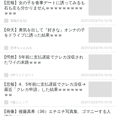
【悲報】女の子を食事デートに誘ってみるも
右も左も分かりませんｗｗｗｗｗｗｗｗｗ
ｗｗｗ
電脳王女QZ
2021/12/23(Th) 13:15
【仰天】勇気を出して『好きな』オンナの子
をドライブに誘った結果ｗｗｗ
思考ちゃんねる
2021/12/23(Th) 13:15
【愕然】5年前に支払遅延でクレカ没収され
たワイの末路ｗｗｗ
VIPワイドガイド
2021/12/23(Th) 13:15
【悲報】4、5年前に支払遅延でクレカ没収→
最近「クレカ申請」した結果ｗｗｗｗｗｗ
ｗｗ
V速ニュップ
2021/12/23(Th) 13:15
【画像】後藤真希（36）エチエチ写真集、ゴマニーする人