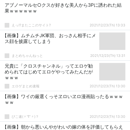
アブノーマルセ○クスが好きな美人から3Pに誘われた結
果ｗｗｗｗｗｗ
えっ!?またここのサイト?
2021/12/23(Th) 13:33
【画像】ムチムチJK軍団、おっさん相手にメ
ス顔を披露してしまう
まとめちゃんねっと
2021/12/23(Th) 13:31
兄貴に「クロスチャンネル」ってエロゲ勧
められてはじめてエロゲやってみたんだが
ｗｗｗ
エロゲまとめ速報
2021/12/23(Th) 13:30
【画像】ワイの厳選くっそヱロいヱロ漫画貼ったるｗｗｗ
ｗｗ
ぴこ速(〃'∇'〃)？
2021/12/23(Th) 13:30
【画像】朝から悪いんやがわいの嫁の体を評価してもらえ