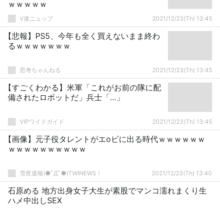
ｗｗｗｗｗ
V速ニュップ
2021/12/23(Th) 13:45
【悲報】PS5、今年も全く買えないまま終わ
るｗｗｗｗｗｗｗ
思考ちゃんねる
2021/12/23(Th) 13:45
【すごくわかる】米軍「これがお前の隊に配
備されたロボットだ」兵士「…」
VIPワイドガイド
2021/12/23(Th) 13:45
【画像】元子役タレントがエoビに出る時代ｗｗｗｗｗｗ
ｗｗｗｗｗｗｗｗｗｗ
雪夜速報(●ﾟДﾟ●)TWINEWS！
2021/12/23(Th) 13:40
石原める 地方出身女子大生が素股でマンコ濡れまくり生
ハメ中出しSEX