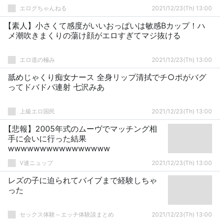
エログちゃんねる
2021/12/23(Th) 13:00
【素人】小さくて感度がいいおっぱいは敏感Bカップ！ハ
メ潮吹きまくりの蕩け顔がエロすぎてマジ抜ける
エロ道の極み
2021/12/23(Th) 13:00
舐めじゃくり痴女ナース 全身リップ清拭でチ○ポがバグ
ってドバドバ連射 七沢みあ
上級エロ国民
2021/12/23(Th) 13:00
【悲報】2005年式のムーヴでマッチング相
手に会いに行った結果
wwwwwwwwwwwwwwww
V速ニュップ
2021/12/23(Th) 13:00
レズの子に迫られてバイブまで経験しちゃ
った
セックス体験～エッチ体験談まとめ
2021/12/23(Th) 13:00