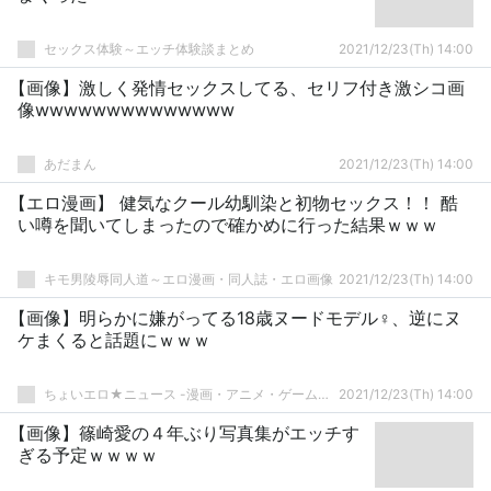
セックス体験～エッチ体験談まとめ
2021/12/23(Th) 14:00
【画像】激しく発情セックスしてる、セリフ付き激シコ画
像wwwwwwwwwwwwww
あだまん
2021/12/23(Th) 14:00
【エロ漫画】 健気なクール幼馴染と初物セックス！！ 酷
い噂を聞いてしまったので確かめに行った結果ｗｗｗ
キモ男陵辱同人道～エロ漫画・同人誌・エロ画像
2021/12/23(Th) 14:00
【画像】明らかに嫌がってる18歳ヌードモデル♀、逆にヌ
ケまくると話題にｗｗｗ
ちょいエロ★ニュース -漫画・アニメ・ゲームまとめ-
2021/12/23(Th) 14:00
【画像】篠崎愛の４年ぶり写真集がエッチす
ぎる予定ｗｗｗｗ