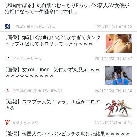
【和知すばる】純白肌のむっちりFカップの新人AV女優が
泡姫になって一生懸命にご奉仕！
巨乳爆乳動画ぷるんぷるん
2021/12/23(Th) 14:40
【画像】爆乳JKお●ぱいがでかすぎてタンク
トップが破れてポロリしてしまうｗｗｗ
グッドルーザーズ
2021/12/23(Th) 14:37
【画像】女YouTuber、気付かず丸見え..ｗｗ
ｗｗｗｗｗｗｗｗｗｗ
雪夜速報(●ﾟДﾟ●)TWINEWS！
2021/12/23(Th) 14:35
【速報】スマブラ人気キャラ、１位がエロす
ぎる
風俗まとめ速報
2021/12/23(Th) 14:33
【驚愕】韓国人のパイパンビッチを助けた結果ｗｗｗｗｗ