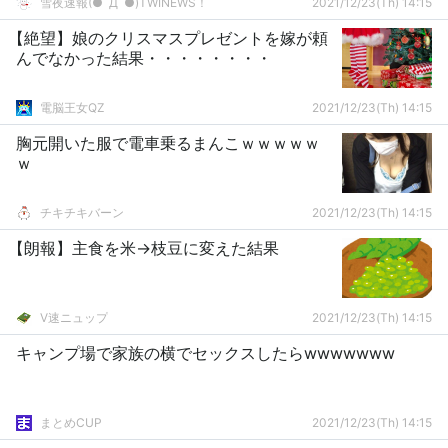
雪夜速報(●ﾟДﾟ●)TWINEWS！
2021/12/23(Th) 14:15
【絶望】娘のクリスマスプレゼントを嫁が頼
んでなかった結果・・・・・・・・
電脳王女QZ
2021/12/23(Th) 14:15
胸元開いた服で電車乗るまんこｗｗｗｗｗ
ｗ
チキチキバーン
2021/12/23(Th) 14:15
【朗報】主食を米→枝豆に変えた結果
V速ニュップ
2021/12/23(Th) 14:15
キャンプ場で家族の横でセックスしたらwwwwwww
まとめCUP
2021/12/23(Th) 14:15