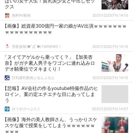
ぱいの女子大生！貧乳美少女と中出しセッ
クス
無料AV動画
2021/12/23(Th) 14:10
【画像】総資産300億円一家の娘がAV出演ｗｗｗｗｗｗｗ
ｗｗｗｗｗｗｗｗｗｗ
雪夜速報(●ﾟДﾟ●)TWINEWS！
2021/12/23(Th) 14:10
「ヌイてアゲルから乗ってく？」【加美杏
奈】がガチ素人男子をワゴンに連れ込みロ
デオ騎乗位でヌキまくり！
巨乳爆乳動画ぷるんぷるん
2021/12/23(Th) 14:10
【悲報】AV会社の作るyoutube特撮作品のヒ
ロイン、案の定エチエチな目にあってしま
う
ゆうすけべぶろぐ
2021/12/23(Th) 14:07
【画像】海外の美人教師さん、うっかりスケ
スケな服で授業をしてしまうｗｗｗｗｗｗ
ｗｗｗ