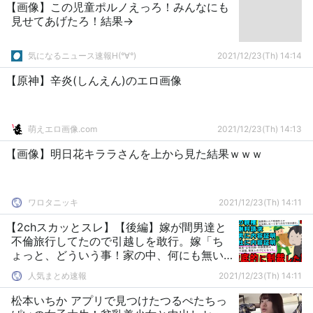
【画像】この児童ポルノえっろ！みんなにも
見せてあげたろ！結果→
気になるニュース速報H(°∀°)
2021/12/23(Th) 14:14
【原神】辛炎(しんえん)のエロ画像
萌えエロ画像.com
2021/12/23(Th) 14:13
【画像】明日花キララさんを上から見た結果ｗｗｗ
ワロタニッキ
2021/12/23(Th) 14:11
【2chスカッとスレ】【後編】嫁が間男達と
不倫旅行してたので引越しを敢行。嫁「ち
ょっと、どういう事！家の中、何にも無い
んだけれど！！」【ゆっくり解説】
人気まとめ速報
2021/12/23(Th) 14:11
松本いちか アプリで見つけたつるぺたちっ