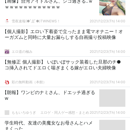
【画像】台湾アイドルさん、シコ過ぎる..ｗ
ｗｗｗｗｗｗｗｗｗｗｗｗ
雪夜速報(●ﾟДﾟ●)TWINEWS！
2021/12/23(Th) 14:00
【個人撮影】エロい下着姿で立ったまま電マオナニー！オ
ーガズムと同時に大量お漏らしする自画撮り投稿映像
エロ道の極み
2021/12/23(Th) 14:00
【無修正 個人撮影】 いぼいぼサック装着した旦那のチ●
コ挿入されてドエロく喘ぎまくる嫁がエロい夫婦映像
彩の無料動画（本館）
2021/12/23(Th) 14:00
【朗報】ワンピのナミさん、ドエッチ過ぎる
w
ももいろゆうぎ エロゲ・同人ゲー感想 - まとめ
2021/12/23(Th) 14:00
学生時代、友達の美魔女なお母さんとハメ
まくった