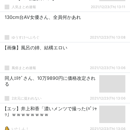
人気まとめ速報
2021/12/23(Th) 13:11
130cm台AV女優さん、全員何かあれ
ゆうすけべぶろぐ
2021/12/23(Th) 13:08
【画像】風呂の姉、結構エロい
風俗まとめ速報
2021/12/23(Th) 13:06
同人ｴﾛｹﾞさん、10万9890円に価格改定され
る
2次元に捉われない
2021/12/23(Th) 13:06
【エッ】井上和香「濃いメンツで撮った(ﾊﾟｼｬ
ｯ」ｗｗｗｗｗｗｗｗ
いたしん！
2021/12/23(Th) 13:06