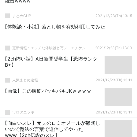
続出wwww
まとめCUP
2021/12/23(Th) 13:15
【体験談・小説】落とし物を有効利用してみた
更新情報：エッチな体験談と写メ - エチケン
2021/12/23(Th) 13:13
【2ch怖い話】A日新聞奨学生【恐怖ランク
B+】
人気まとめ速報
2021/12/23(Th) 13:11
【画像】この腹筋バッキバキJKｗｗｗｗ
ワロタニッキ
2021/12/23(Th) 13:11
【面白いスレ】元夫のロミオメールが鬱陶し
いので魔法の言葉で返信してやった
www【2ch伝説のスレ】