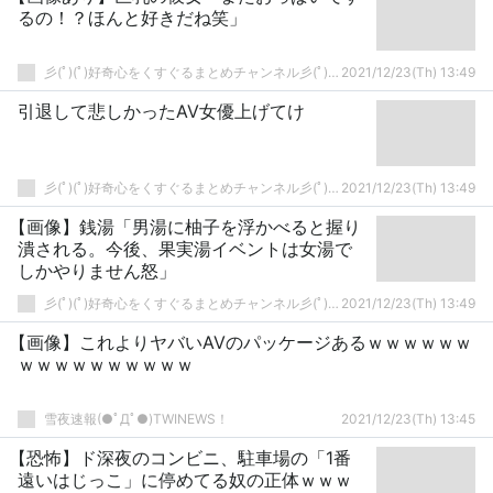
るの！？ほんと好きだね笑」
彡(ﾟ)(ﾟ)好奇心をくすぐるまとめチャンネル彡(ﾟ)(ﾟ)
2021/12/23(Th) 13:49
引退して悲しかったAV女優上げてけ
彡(ﾟ)(ﾟ)好奇心をくすぐるまとめチャンネル彡(ﾟ)(ﾟ)
2021/12/23(Th) 13:49
【画像】銭湯「男湯に柚子を浮かべると握り
潰される。今後、果実湯イベントは女湯で
しかやりません怒」
彡(ﾟ)(ﾟ)好奇心をくすぐるまとめチャンネル彡(ﾟ)(ﾟ)
2021/12/23(Th) 13:49
【画像】これよりヤバいAVのパッケージあるｗｗｗｗｗｗ
ｗｗｗｗｗｗｗｗｗｗ
雪夜速報(●ﾟДﾟ●)TWINEWS！
2021/12/23(Th) 13:45
【恐怖】ド深夜のコンビニ、駐車場の「1番
遠いはじっこ」に停めてる奴の正体ｗｗｗ