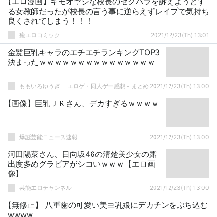
【エロ漫画】キモオヤジな校長のセクハラを訴えようとす
る女教師だったが校長の言う事に逆らえずレイプで気持ち
良くされてしまう！！！
癒エロコミック
2021/12/23(Th) 13:01
金髪巨乳キャラのエチエチランキングTOP3
決まったｗｗｗｗｗｗｗｗｗｗｗｗｗｗｗ
ももいろゆうぎ エロゲ・同人ゲー感想 - まとめ
2021/12/23(Th) 13:00
【画像】巨乳ＪＫさん、デカすぎるｗｗｗｗ
爆誕芸能ニュース速報
2021/12/23(Th) 13:00
河田陽菜さん、日向坂46の清楚美少女の露
出度多めグラビアがシコいｗｗｗ【エロ画
像】
芸能エロチャンネル
2021/12/23(Th) 13:00
【無修正】 八重歯の可愛い美巨乳娘にデカチンをぶち込む
wwww