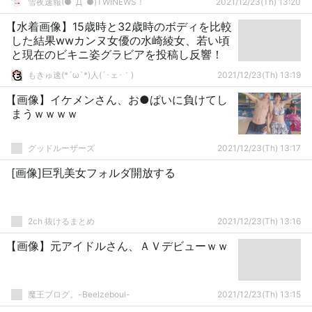
雪夜速報(●ﾟДﾟ●)TWINEWS！
2021/12/23(Th) 13:20
【水着画像】15歳時と32歳時のボディを比較
した結果wwカンヌ女優の水崎綾女、若い頃
と現在のビキニ姿グラビアを投稿し反響！
もきゅ速(*´ω`*)人(´･ェ･｀)
2021/12/23(Th) 13:19
【画像】イケメンさん、お●ぱいに負けてし
まうｗｗｗｗ
グッドルーザーズ
2021/12/23(Th) 13:17
[画像]巨乳美女フォルダ開放する
2ch 抜けるまとめ
2021/12/23(Th) 13:16
【画像】元アイドルさん、ＡＶデビューｗｗ
魔王ブログ。-Beelzeboul-
2021/12/23(Th) 13:15