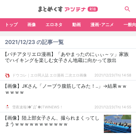
トップ
画像
エロネタ
動画
漫画･アニメ
一般
2021/12/23 の記事一覧
【バチアタリエロ漫画】「あやまったのにぃぃ～ッ」家族
でハイキングを楽しむ女子さん地蔵に向かって放出
ドウコレ｜エロ同人誌 エロ漫画 二次エロ画像
2021/12/23(Th) 14:58
【画像】JKさん「ノーブラ腹筋してみた！..」→結果ｗｗ
ｗｗｗｗ
雪夜速報(●ﾟДﾟ●)TWINEWS！
2021/12/23(Th) 14:55
【画像】陸上部女子さん、撮られまくってし
まうｗｗｗｗｗｗｗｗｗｗｗ