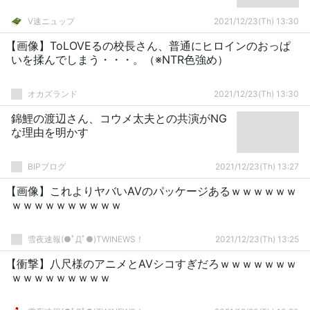
V速ニュップ
2021/12/23(Th) 13:30
【画像】ToLOVEるの校長さん、普通にヒロインのおっぱ
いを揉んでしまう・・・。（※NTR色強め）
オカズランド
2021/12/23(Th) 13:30
錦鯉の渡辺さん、コウメ太夫との共演がNG
な理由を明かす
BIPブログ
2021/12/23(Th) 13:27
【画像】これよりヤバいAVのパッケージあるｗｗｗｗｗｗ
ｗｗｗｗｗｗｗｗｗｗ
雪夜速報(●ﾟДﾟ●)TWINEWS！
2021/12/23(Th) 13:25
【衝撃】八尺様のアニメとAVシコすぎだろｗｗｗｗｗｗｗ
ｗｗｗｗｗｗｗｗｗ