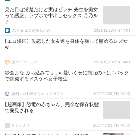
見た目は清楚だけど実はビッチ 先生を痴女
って誘惑、ラブホで中出しセックス 月乃ル
ナ
AV女優 エロ画像まとめ
2021/12/23(Th) 14:01
【エロ漫画】失恋した女友達を身体を張って慰めるレズ女
w
癒エロコミック
2021/12/23(Th) 14:01
紗倉まな ぶち込みてぇ…可愛いくせに制服の下はTバック
で挑発するドスケベ女子校生
無料エロ動画まとめ エロカフェ
2021/12/23(Th) 14:00
【超画像】恐竜の赤ちゃん、完全な保存状態
で発見される
いたしん！
2021/12/23(Th) 14:00