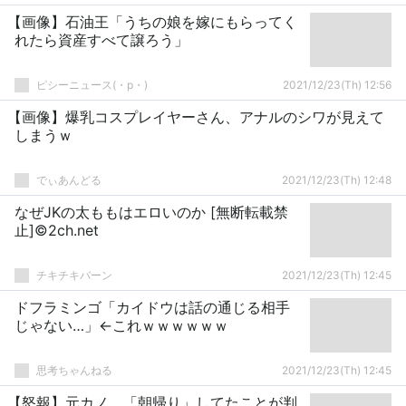
【画像】石油王「うちの娘を嫁にもらってく
れたら資産すべて譲ろう」
ピシーニュース(・p・)ゞ
2021/12/23(Th) 12:56
【画像】爆乳コスプレイヤーさん、アナルのシワが見えて
しまうｗ
でぃあんどる
2021/12/23(Th) 12:48
なぜJKの太ももはエロいのか [無断転載禁
止]©2ch.net
チキチキバーン
2021/12/23(Th) 12:45
ドフラミンゴ「カイドウは話の通じる相手
じゃない…」←これｗｗｗｗｗｗ
思考ちゃんねる
2021/12/23(Th) 12:45
【怒報】元カノ、「朝帰り」してたことが判