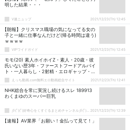
明した結果・・・
V速ニュップ
2021/12/23(Th) 12:45
【朗報】クリスマス職場の気になってる女の
子と一緒に仕事なんだけど(帰る時間は違う)
ｗｗｗｗ
VIPワイドガイド
2021/12/23(Th) 12:45
モモ(20) 素人ホイホイZ・素人・20歳・彼
氏いない歴3年・ファーストフードアルバイ
ト・一人暮らし・2射精・エロギャップ・美
少女・清楚・色白・美乳・電マ・顔射・ハ
えっち動画.com無料エロ動画総合サイト
2021/12/23(Th) 12:41
メ撮り
NHK総合を常に実況し続けるスレ 189913
わくまゆのスーパー巨乳
彡(ﾟ)(ﾟ)好奇心をくすぐるまとめチャンネル彡(ﾟ)(ﾟ)
2021/12/23(Th) 12:39
【速報】AV業界「お願い！金払って見て！」