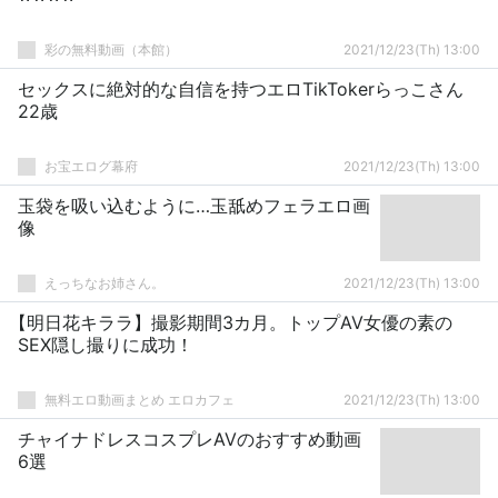
彩の無料動画（本館）
2021/12/23(Th) 13:00
セックスに絶対的な自信を持つエロTikTokerらっこさん
22歳
お宝エログ幕府
2021/12/23(Th) 13:00
玉袋を吸い込むように…玉舐めフェラエロ画
像
えっちなお姉さん。
2021/12/23(Th) 13:00
【明日花キララ】撮影期間3カ月。トップAV女優の素の
SEX隠し撮りに成功！
無料エロ動画まとめ エロカフェ
2021/12/23(Th) 13:00
チャイナドレスコスプレAVのおすすめ動画
6選