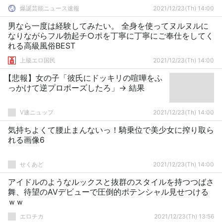
爆誕芸能ニュース速報
2021/12/23(Th) 14:00
男なら一度は経験してみたい。 全身を使ってヌルヌルに
なりながらフル勃起チ○ポを丁寧に丁寧にご奉仕をしてく
れる高級風俗BEST
上級エロ国民
2021/12/23(Th) 14:00
【悲報】女の子「彼氏にドッキリの喧嘩をふ
っかけて逆プロポーズしたろ」→ 結果
V速ニュップ
2021/12/23(Th) 14:00
気持ちよくて腰止まんないっ！騎乗位で美少女に搾り取ら
れる画像6
せくあど
2021/12/23(Th) 14:00
アイドルのようなルックスと抜群のスタイルを持つつばさ
舞、待望のAVデビューで圧倒的ポテンシャル見せつける
ｗｗ
エロチカ
2021/12/23(Th) 13:56