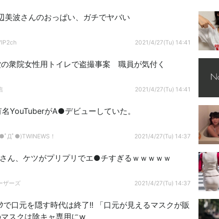
辺美波さんのおっぱい、ガチでヤバい
P2ch
2021/4/27(Tu) 14:41
堂の衆院女性用トイレで盗撮事案 職員が気付く
信
2021/4/27(Tu) 14:41
有名YouTuberがA●デビューしていた。
ﾟДﾟ●)TWINEWS！
2021/4/27(Tu) 14:37
Lさん、ケツがプリプリでエ●チすぎるｗｗｗｗｗ
ーザーズ
2021/4/27(Tu) 14:37
ｽｸで口元を隠す時代は終了!! 「口元が見えるマスクが販
のマスクは陰キャ専用にw