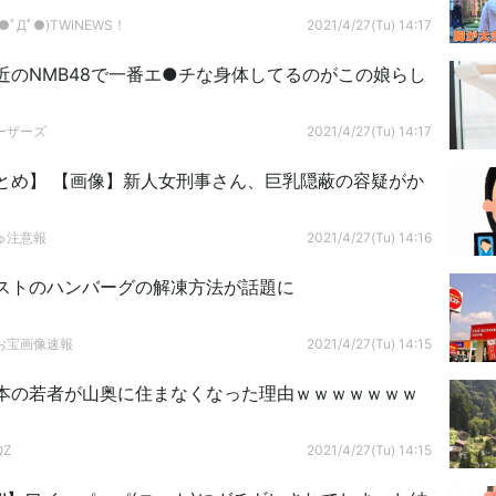
ﾟДﾟ●)TWINEWS！
2021/4/27(Tu) 14:17
近のNMB48で一番エ●チな身体してるのがこの娘らし
ｗ
ーザーズ
2021/4/27(Tu) 14:17
ん、巨乳隠蔽の容疑がか
ゅ注意報
2021/4/27(Tu) 14:16
ストのハンバーグの解凍方法が話題に
お宝画像速報
2021/4/27(Tu) 14:15
本の若者が山奥に住まなくなった理由ｗｗｗｗｗｗｗ
QZ
2021/4/27(Tu) 14:15