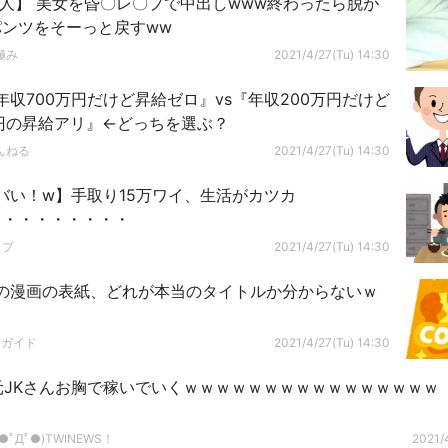
素人】 美女を昏〇レ〇プで中出しwww終わったら脱が
パンツをそーっと戻すww
極み
2021/4/27(Tu) 14:30
年収700万円だけど昇給ゼロ』vs『年収200万円だけど
円の昇給アリ』←どっちを選ぶ？
んねる
2021/4/27(Tu) 14:30
バい！w】手取り15万ワイ、生活がカツカ
・・・・・・・・・
ップ
2021/4/27(Tu) 14:30
の漫画の表紙、どれが本当のタイトルか分からないｗ
ドガイド
2021/4/27(Tu) 14:30
】元JKさんお胸で稼いでいくｗｗｗｗｗｗｗｗｗｗｗｗｗｗｗｗ
ﾟДﾟ●)TWINEWS！
2021/4