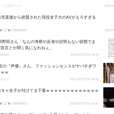
たここのサイト?
2021/4
】発売直後から絶賛された現役女子大のAVがえろすぎる
ﾟДﾟ●)TWINEWS！
2021/4
MPS野田さん「なんの考察や反省や説明もない状態でま
態宣言とか聞く気になれねぇ」
P2ch
2021/4/27(Tu) 14:51
近の『声優』さん、ファッションセンスがヤバすぎワ
ｗｗｗ
ドガイド
2021/4/27(Tu) 14:50
】陰キャ女子が付けてる下着ｗｗｗｗｗｗｗｗｗｗｗｗｗ
ﾟДﾟ●)TWINEWS！
2021/4/27(Tu) 14:47