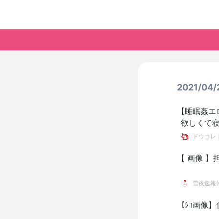
2021/0
【睡眠姦エ
欲しくて
ドウコレ
【 画像 
雪夜速報(●
【ｼｺ画像