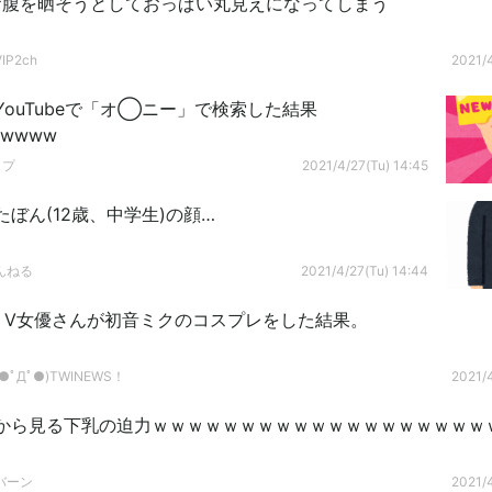
お腹を晒そうとしておっぱい丸見えになってしまう
P2ch
2021/4
YouTubeで「オ◯ニー」で検索した結果
wwww
ップ
2021/4/27(Tu) 14:45
ぼん(12歳、中学生)の顔…
んねる
2021/4/27(Tu) 14:44
】A V女優さんが初音ミクのコスプレをした結果。
ﾟДﾟ●)TWINEWS！
2021/4
から見る下乳の迫力ｗｗｗｗｗｗｗｗｗｗｗｗｗｗｗｗｗｗｗ
バーン
2021/4