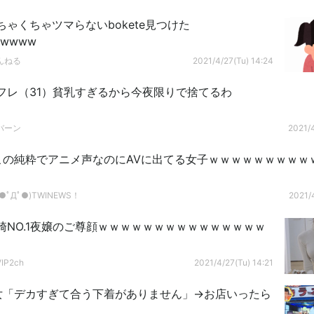
ゃくちゃツマらないbokete見つけた
wwww
んねる
2021/4/27(Tu) 14:24
フレ（31）貧乳すぎるから今夜限りで捨てるわ
バーン
2021/4
】この純粋でアニメ声なのにAVに出てる女子ｗｗｗｗｗｗｗｗｗ
ﾟДﾟ●)TWINEWS！
2021/4
崎NO.1夜嬢のご尊顔ｗｗｗｗｗｗｗｗｗｗｗｗｗｗｗ
P2ch
2021/4/27(Tu) 14:21
】女「デカすぎて合う下着がありません」→お店いったら