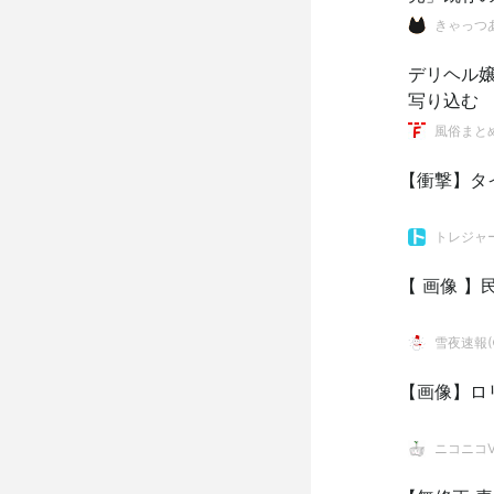
きゃっつ
デリヘル
写り込む
風俗まと
【衝撃】タ
トレジャ
【 画像 
雪夜速報(●
【画像】ロ
ニコニコVI