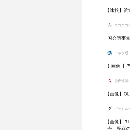
【速報】浜
ニコニコVI
国会議事
下ネタ通
【 画像 】
雪夜速報(●
【画像】O
グッドル
【画像】 ﾏ
売」既存