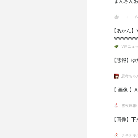
まんさん
ニコニコVI
【あかん】
wwwwww
V速ニュ
【悲報】ゆた
思考ちゃ
【 画像 
雪夜速報(●
【画像】下
チキチキ