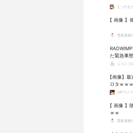
えっ!?ま
【 画像 
雪夜速報(●
RADWI
た緊急事
ニコニコVI
【画像】最
ロタｗｗ
VIPワイ
【 画像 
ｗｗ
雪夜速報(●