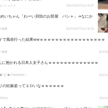
あいニュース
2021/4/27(Tu) 14:37
嬢めいちゃん「わーい貝殻のお部屋 パシャ」→なにか
め速報
2021/4/27(Tu) 14:33
イで風俗行った結果wwｗｗｗｗｗｗｗｗｗｗｗｗｗｗｗｗｗ
ー速報
2021/4
】民,に抱かれる日本人女子さんｗｗｗｗｗｗｗｗｗｗｗｗｗ
ﾟДﾟ●)TWINEWS！
2021/4
リの妊娠姿ってエロいなｗｗｗｗｗｗ
P2ch
2021/4