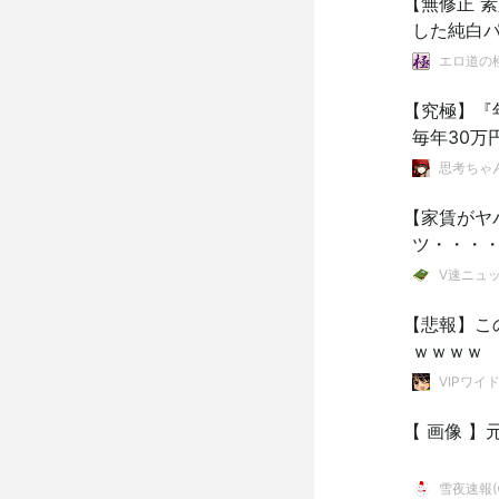
【無修正 
した純白
エロ道の
【究極】『
毎年30万
思考ちゃ
【家賃がヤ
ツ・・・
V速ニュ
【悲報】こ
ｗｗｗｗ
VIPワイ
【 画像 
雪夜速報(●