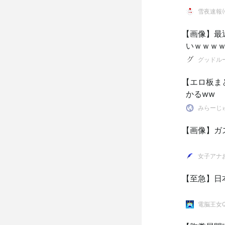
雪夜速報(●
【画像】最
いｗｗｗ
グッドル
【エロ板まとめ】 【画像】新人女刑事さ
かるww
みらーじ
【画像】ガ
女子アナ
【至急】日
電脳王女