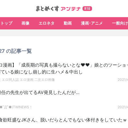
トップ
画像
エロネタ
動画
漫画･アニメ
一般向け
4/27 の記事一覧
ロ漫画】「成長期の写真も撮らないとな♥♥」娘とのツーショ
寝ている娘になし崩し的に生ハメ＆中出し
｜エロ同人誌 エロ漫画 二次エロ画像
2021/4
】担任の先生が出てるAV発見したんだが…
ﾟДﾟ●)TWINEWS！
2021/4
】食欲旺盛なJKさん、脱いだらとんでもない体付きをしていた