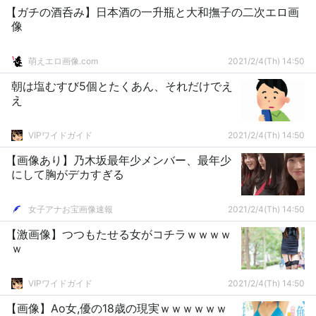
【ガチの酒呑み】日本酒の一升瓶と大和撫子の二次エロ画
像
萌えエロ画像.com
2021/2/4(Th) 14:50
朝は塩むすび5個とたくあん、それだけでえ
え
VIPワイドガイド
2021/2/4(Th) 14:50
【画像あり】乃木坂最年少メンバー、最年少
にして胸がデカすぎる
女子アナお宝画像速報
2021/2/4(Th) 14:50
【激画像】つつもたせる女がコチラｗｗｗｗ
ｗ
VIPワイドガイド
2021/2/4(Th) 14:50
【画像】Ao女,優の18歳の現実ｗｗｗｗｗｗ