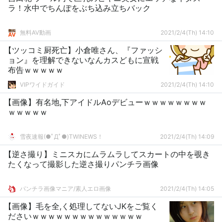
ラ！水中でちんぽをぶち込み立ちバック
無料AV動画
2021/2/4(Th) 14:10
【ツッコミ厨死亡】小倉唯さん、『ファッシ
ョン』を理解できないなんカスどもに宣戦
布告ｗｗｗｗｗ
VIPワイドガイド
2021/2/4(Th) 14:10
【画像】有名地,下アイドルAoデビューｗｗｗｗｗｗｗｗ
ｗｗｗｗｗ
雪夜速報(●ﾟДﾟ●)TWINEWS！
2021/2/4(Th) 14:09
【逆さ撮り】ミニスカにムラムラしてスカートの中を覗き
たくなって撮影した逆さ撮りパンチラ画像
パンチラ画像マニア/素人エロ画像
2021/2/4(Th) 14:05
【画像】毛を全,く処理してないJKをご覧く
ださいｗｗｗｗｗｗｗｗｗｗｗｗｗｗ