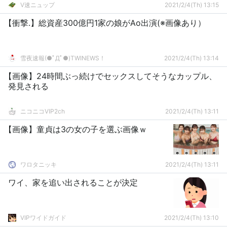
V速ニュップ
2021/2/4(Th) 13:15
【衝撃.】総資産300億円1家の娘がAo出演(※画像あり）
雪夜速報(●ﾟДﾟ●)TWINEWS！
2021/2/4(Th) 13:14
【画像】24時間ぶっ続けでセックスしてそうなカップル、
発見される
ニコニコVIP2ch
2021/2/4(Th) 13:11
【画像】童貞は3の女の子を選ぶ画像ｗ
ワロタニッキ
2021/2/4(Th) 13:11
ワイ、家を追い出されることが決定
VIPワイドガイド
2021/2/4(Th) 13:10