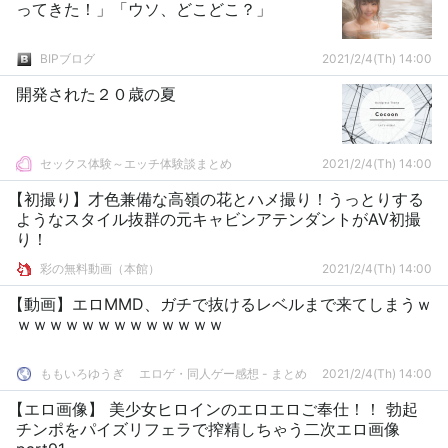
ってきた！」「ウソ、どこどこ？」
BIPブログ
2021/2/4(Th) 14:00
開発された２０歳の夏
セックス体験～エッチ体験談まとめ
2021/2/4(Th) 14:00
【初撮り】才色兼備な高嶺の花とハメ撮り！うっとりする
ようなスタイル抜群の元キャビンアテンダントがAV初撮
り！
彩の無料動画（本館）
2021/2/4(Th) 14:00
【動画】エロMMD、ガチで抜けるレベルまで来てしまうｗ
ｗｗｗｗｗｗｗｗｗｗｗｗｗ
ももいろゆうぎ エロゲ・同人ゲー感想 - まとめ
2021/2/4(Th) 14:00
【エロ画像】 美少女ヒロインのエロエロご奉仕！！ 勃起
チンポをパイズリフェラで搾精しちゃう二次エロ画像