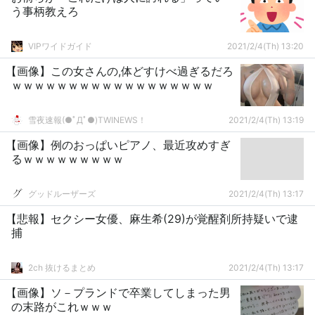
う事柄教えろ
VIPワイドガイド
2021/2/4(Th) 13:20
【画像】この女さんの,体どすけべ過ぎるだろ
ｗｗｗｗｗｗｗｗｗｗｗｗｗｗｗｗｗｗ
雪夜速報(●ﾟДﾟ●)TWINEWS！
2021/2/4(Th) 13:19
【画像】例のおっぱいピアノ、最近攻めすぎ
るｗｗｗｗｗｗｗｗｗ
グッドルーザーズ
2021/2/4(Th) 13:17
【悲報】セクシー女優、麻生希(29)が覚醒剤所持疑いで逮
捕
2ch 抜けるまとめ
2021/2/4(Th) 13:17
【画像】ソ－プランドで卒業してしまった男
の末路がこれｗｗｗ