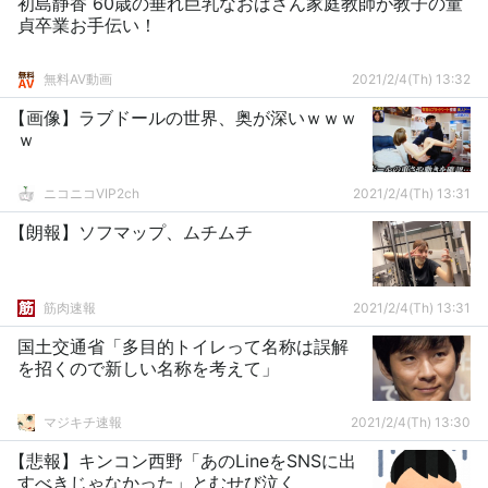
初島静香 60歳の垂れ巨乳なおばさん家庭教師が教子の童
貞卒業お手伝い！
無料AV動画
2021/2/4(Th) 13:32
【画像】ラブドールの世界、奥が深いｗｗｗ
ｗ
ニコニコVIP2ch
2021/2/4(Th) 13:31
【朗報】ソフマップ、ムチムチ
筋肉速報
2021/2/4(Th) 13:31
国土交通省「多目的トイレって名称は誤解
を招くので新しい名称を考えて」
マジキチ速報
2021/2/4(Th) 13:30
【悲報】キンコン西野「あのLineをSNSに出
すべきじゃなかった」とむせび泣く