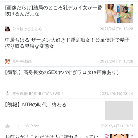
[画像だらけ]結局のところ乳デカイ女が一番
抜けるんだよな
2ch 抜けるまとめ
2021/2/4(Th) 13:28
中居ちはる ザーメン大好きド淫乱痴女！公衆便所で精子
搾り取る卑猥な変態女
無料AV動画
2021/2/4(Th) 13:28
【衝撃,】高身長女のSEXヤバすぎワロタ(※画像あり）
雪夜速報(●ﾟДﾟ●)TWINEWS！
2021/2/4(Th) 13:24
【朗報】NTRの時代、終わる
ニコニコVIP2ch
2021/2/4(Th) 13:21
お前らが「これだけは人に誇れる」ってい