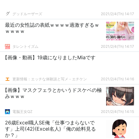
グッドルーザーズ
2021/2/4(Th) 14:17
最近の女性誌の表紙ｗｗｗｗ過激すぎるｗ
ｗｗｗｗ
タレントイズム
2021/2/4(Th) 14:17
【画像・動画】19歳になりましたMiaです
更新情報：エッチな体験談と写メ - エチケン
2021/2/4(Th) 14:16
【画像】マスクフェラとかいうドスケベの極
みｗｗｗ
電脳王女QZ
2021/2/4(Th) 14:15
26歳Excel職人SE俺「仕事つまらないで
す」上司(42)(Excel名人)「俺の給料見る
か？」