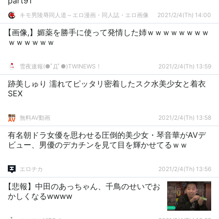
part91
キモ男陵辱同人道～エロ漫画・同人誌・エロ画像
2021/2/4(Th) 14:00
【画像,】媚薬を勝手に使って発情した姉ｗｗｗｗｗｗｗｗ
ｗｗｗｗｗｗ
雪夜速報(●ﾟДﾟ●)TWINEWS！
2021/2/4(Th) 13:59
跡美しゅり 濡れてピッタリ密着したスク水美少女と着衣
SEX
無料AV動画
2021/2/4(Th) 13:58
有名朝ドラ女優を思わせる圧倒的美少女・琴音華がAVデ
ビュー、男優のデカチンを見て目を輝かせてるｗｗ
エロチカ
2021/2/4(Th) 13:56
【悲報】中田のあっちゃん、千鳥のせいでお
かしくなるwwww