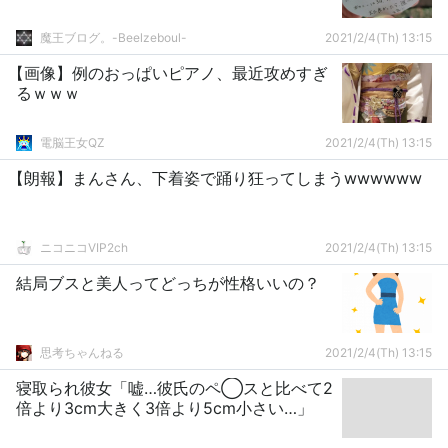
魔王ブログ。-Beelzeboul-
2021/2/4(Th) 13:15
【画像】例のおっぱいピアノ、最近攻めすぎ
るｗｗｗ
電脳王女QZ
2021/2/4(Th) 13:15
【朗報】まんさん、下着姿で踊り狂ってしまうwwwwww
ニコニコVIP2ch
2021/2/4(Th) 13:15
結局ブスと美人ってどっちが性格いいの？
思考ちゃんねる
2021/2/4(Th) 13:15
寝取られ彼女「嘘…彼氏のペ◯スと比べて2
倍より3cm大きく3倍より5cm小さい…」