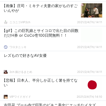
【画像】庄司・ミキティ夫妻の家がものすご
いんやが
ニコニコVIP2ch
2021/2/4(Th) 14:11
【gif】この巨乳娘とサイコロで出た目の回数
だけH券 or CoCo壱100日間無料！！
ワロタニッキ
2021/2/4(Th) 14:11
レズもので好きなAV女優
2ch 抜けるまとめ
2021/2/4(Th) 14:11
【悲報】日本人、半分しか正しく箸を持てな
い
VIPワイドガイド
2021/2/4(Th) 14:10
吉田花 プール内で巨乳のビキニ美女にエッチなイタズ