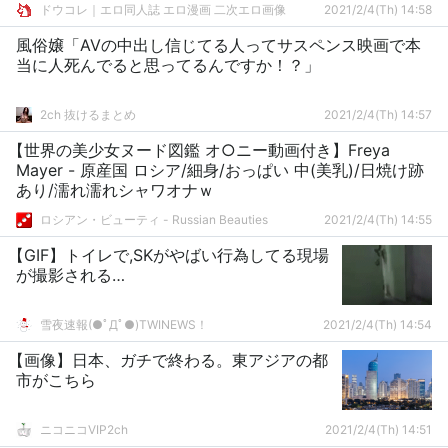
ドウコレ｜エロ同人誌 エロ漫画 二次エロ画像
2021/2/4(Th) 14:58
風俗嬢「AVの中出し信じてる人ってサスペンス映画で本
当に人死んでると思ってるんですか！？」
2ch 抜けるまとめ
2021/2/4(Th) 14:57
【世界の美少女ヌード図鑑 オ○ニー動画付き】Freya
Mayer - 原産国 ロシア/細身/おっぱい 中(美乳)/日焼け跡
あり/濡れ濡れシャワオナｗ
ロシアン・ビューティ - Russian Beauties
2021/2/4(Th) 14:55
【GIF】トイレで,SKがやばい行為してる現場
が撮影される…
雪夜速報(●ﾟДﾟ●)TWINEWS！
2021/2/4(Th) 14:54
【画像】日本、ガチで終わる。東アジアの都
市がこちら
ニコニコVIP2ch
2021/2/4(Th) 14:51