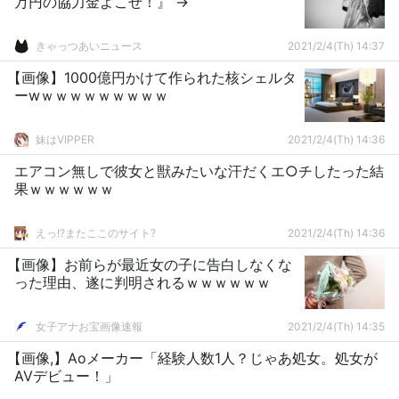
万円の協力金よこせ！』 →
きゃっつあいニュース
2021/2/4(Th) 14:37
【画像】1000億円かけて作られた核シェルタ
ーwｗｗｗｗｗｗｗｗｗ
妹はVIPPER
2021/2/4(Th) 14:36
エアコン無しで彼女と獣みたいな汗だくエ○チしたった結
果ｗｗｗｗｗｗ
えっ!?またここのサイト?
2021/2/4(Th) 14:36
【画像】お前らが最近女の子に告白しなくな
った理由、遂に判明されるｗｗｗｗｗｗ
女子アナお宝画像速報
2021/2/4(Th) 14:35
【画像,】Aoメーカー「経験人数1人？じゃあ処女。処女が
AVデビュー！」