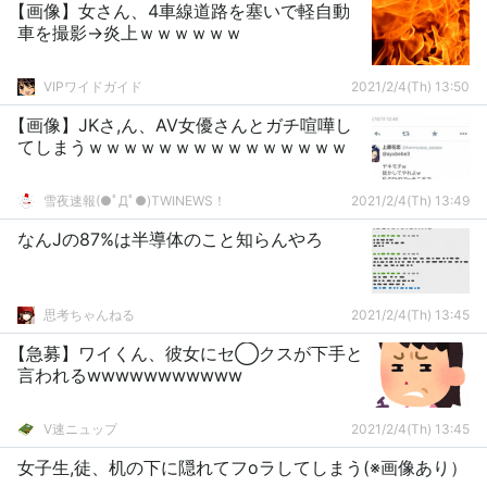
【画像】女さん、4車線道路を塞いで軽自動
車を撮影→炎上ｗｗｗｗｗｗ
VIPワイドガイド
2021/2/4(Th) 13:50
【画像】JKさ,ん、AV女優さんとガチ喧嘩し
てしまうｗｗｗｗｗｗｗｗｗｗｗｗｗｗｗ
雪夜速報(●ﾟДﾟ●)TWINEWS！
2021/2/4(Th) 13:49
なんJの87%は半導体のこと知らんやろ
思考ちゃんねる
2021/2/4(Th) 13:45
【急募】ワイくん、彼女にセ◯クスが下手と
言われるwwwwwwwwwww
V速ニュップ
2021/2/4(Th) 13:45
女子生,徒、机の下に隠れてフoラしてしまう(※画像あり）