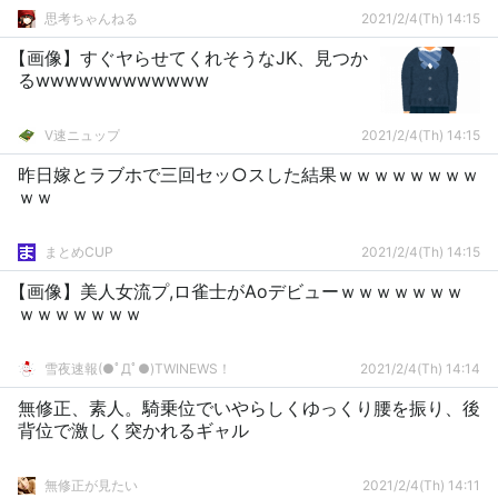
思考ちゃんねる
2021/2/4(Th) 14:15
【画像】すぐヤらせてくれそうなJK、見つか
るwwwwwwwwwwww
V速ニュップ
2021/2/4(Th) 14:15
昨日嫁とラブホで三回セッ○スした結果ｗｗｗｗｗｗｗｗ
ｗｗ
まとめCUP
2021/2/4(Th) 14:15
【画像】美人女流プ,ロ雀士がAoデビューｗｗｗｗｗｗｗ
ｗｗｗｗｗｗｗ
雪夜速報(●ﾟДﾟ●)TWINEWS！
2021/2/4(Th) 14:14
無修正、素人。騎乗位でいやらしくゆっくり腰を振り、後
背位で激しく突かれるギャル
無修正が見たい
2021/2/4(Th) 14:11