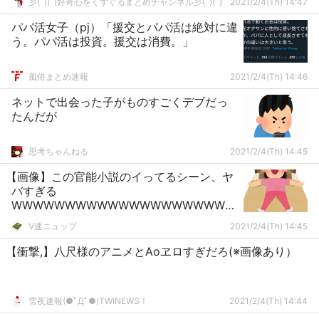
彡(ﾟ)(ﾟ)好奇心をくすぐるまとめチャンネル彡(ﾟ)(ﾟ)
2021/2/4(Th) 14:47
パパ活女子（pj）「援交とパパ活は絶対に違
う。パパ活は投資。援交は消費。」
風俗まとめ速報
2021/2/4(Th) 14:46
ネットで出会った子がものすごくデブだっ
たんだが
思考ちゃんねる
2021/2/4(Th) 14:45
【画像】この官能小説のイってるシーン、ヤ
バすぎる
WWWWWWWWWWWWWWWWWWWWW
W
V速ニュップ
2021/2/4(Th) 14:45
【衝撃,】八尺様のアニメとAoヱロすぎだろ(※画像あり）
雪夜速報(●ﾟДﾟ●)TWINEWS！
2021/2/4(Th) 14:44