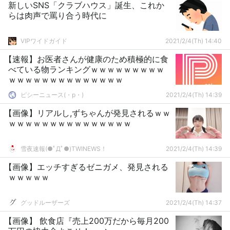
新しいSNS「クラブハウス」誕生、これか
らは肉声で罵り合う時代に
VIPワイドガイド
2021/2/4(Th) 14:40
【速報】お医者さんが健康のため積極的に食
べている物ランキングｗｗｗｗｗｗｗｗｗ
ｗｗｗｗｗｗｗｗｗｗｗｗｗｗ
ピシーニュース(・p・)ゞ
2021/2/4(Th) 14:39
【画像】リアルし,ずちゃんが発見されるｗｗ
ｗｗｗｗｗｗｗｗｗｗｗｗｗｗｗ
雪夜速報(●ﾟДﾟ●)TWINEWS！
2021/2/4(Th) 14:39
【画像】エッチすぎるゼニガメ、発見される
ｗｗｗｗｗ
グッドルーザーズ
2021/2/4(Th) 14:37
【画像】 飲食店『売上200万だから毎月200