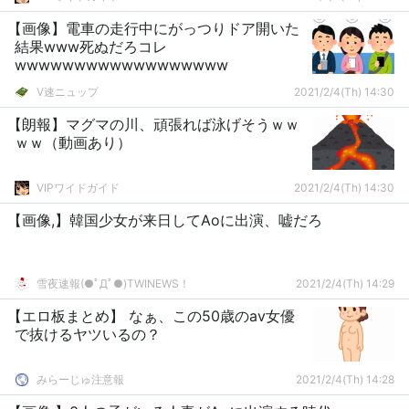
【画像】電車の走行中にがっつりドア開いた
結果www死ぬだろコレ
wwwwwwwwwwwwwwwwww
V速ニュップ
2021/2/4(Th) 14:30
【朗報】マグマの川、頑張れば泳げそうｗｗ
ｗｗ（動画あり）
VIPワイドガイド
2021/2/4(Th) 14:30
【画像,】韓国少女が来日してAoに出演、嘘だろ
雪夜速報(●ﾟДﾟ●)TWINEWS！
2021/2/4(Th) 14:29
【エロ板まとめ】 なぁ、この50歳のav女優
で抜けるヤツいるの？
みらーじゅ注意報
2021/2/4(Th) 14:28