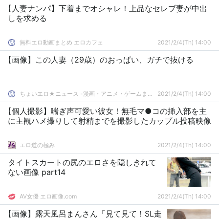
【人妻ナンパ】下着までオシャレ！上品なセレブ妻が中出
しを求める
無料エロ動画まとめ エロカフェ
2021/2/4(Th) 14:00
【画像】この人妻（29歳）のおっぱい、ガチで抜ける
ちょいエロ★ニュース -漫画・アニメ・ゲームまとめ-
2021/2/4(Th) 14:00
【個人撮影】喘ぎ声可愛い彼女！無毛マ●コの挿入部を主
に主観ハメ撮りして射精までを撮影したカップル投稿映像
エロ道の極み
2021/2/4(Th) 14:00
タイトスカートの尻のエロさを隠しきれて
ない画像 part14
AV女優 エロ画像.com
2021/2/4(Th) 14:00
【画像】露天風呂まんさん「見て見て！SL走