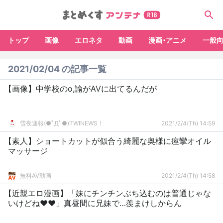
トップ
画像
エロネタ
動画
漫画･アニメ
一般
2021/02/04 の記事一覧
【画像】中学校のo,諭がAVに出てるんだが
雪夜速報(●ﾟДﾟ●)TWINEWS！
2021/2/4(Th) 14:59
【素人】ショートカットが似合う綺麗な奥様に痙攣オイル
マッサージ
無料AV動画
2021/2/4(Th) 14:58
【近親エロ漫画】「妹にチンチンぶち込むのは普通じゃな
いけどね♥♥」真昼間に兄妹で…羨まけしからん