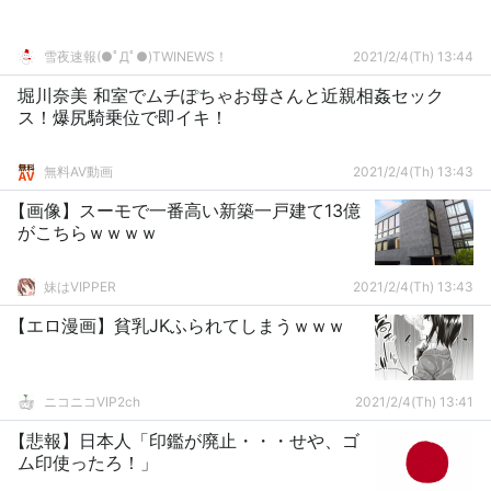
雪夜速報(●ﾟДﾟ●)TWINEWS！
2021/2/4(Th) 13:44
堀川奈美 和室でムチぽちゃお母さんと近親相姦セック
ス！爆尻騎乗位で即イキ！
無料AV動画
2021/2/4(Th) 13:43
【画像】スーモで一番高い新築一戸建て13億
がこちらｗｗｗｗ
妹はVIPPER
2021/2/4(Th) 13:43
【エロ漫画】貧乳JKふられてしまうｗｗｗ
ニコニコVIP2ch
2021/2/4(Th) 13:41
【悲報】日本人「印鑑が廃止・・・せや、ゴ
ム印使ったろ！」