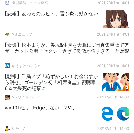
爆誕芸能ニュース速報
2021/2/4(Th) 14:01
【悲報】麦わらのルヒィ、雷も炎も効かない
V速ニュップ
2021/2/4(Th) 14:01
【女優】松本まりか、美尻&生脚を大胆に…写真集重版でア
ザーカット公開「セクシー過ぎて刺激が強すぎる」と反響
ゆうすけべぶろぐ
2021/2/4(Th) 14:01
【悲報】千鳥ノブ「恥ずかしい！お金出すか
ら消せ」ゴールデン初「相席食堂」視聴率
6％大爆死の記事に
VIPワイドガイド
2021/2/4(Th) 14:00
win10｢ねぇ…Edgeしない…？♡｣
いたしん！
2021/2/4(Th) 14:00