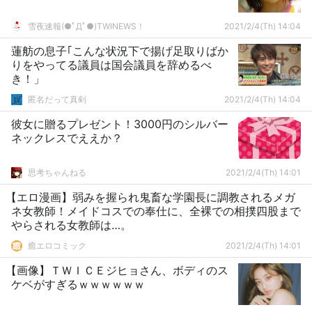
雪夜速報(●ﾟДﾟ●)TWINEWS！
2021/2/4(Th) 14:04
蓮舫の息子｢こんな状況下で揚げ足取りばか
りをやってる議員は国会議員を辞めるべ
き！」
匿名だって真剣
2021/2/4(Th) 14:04
彼女に贈るプレゼント！3000円のシルバー
ネックレスでええか？
思考ちゃんねる
2021/2/4(Th) 14:01
【エロ漫画】弱みを握られ鬼畜な学園長に調教されるメガ
ネ女教師！メイドコスでの奉仕に、全裸での相撲四股まで
やらされる女教師は…。
癒エロコミック
2021/2/4(Th) 14:01
【画像】ＴＷＩＣＥジヒョさん、ボディのス
ケベがすぎるｗｗｗｗｗｗ