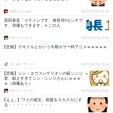
思考ちゃんねる
2021/2/4(Th) 13:30
原田泰造「イケメンです、身長181センチで
す、俳優もできます」←この人
VIPワイドガイド
2021/2/4(Th) 13:30
【悲報】ゲキドルとかいう今期ホラー枠アニメｗｗｗｗｗ
ぴこ速(〃'∇'〃)？
2021/2/4(Th) 13:30
【悲報】シン・エヴァンゲリオンの碇シンジ
君、鍛えすぎてシン・シンジさんにｗｗｗ
ｗ（画像あり）
VIPワイドガイド
2021/2/4(Th) 13:30
【えぇ…】ワイの彼女、前髪をスカスカにす
る・・・・・・・・・・・