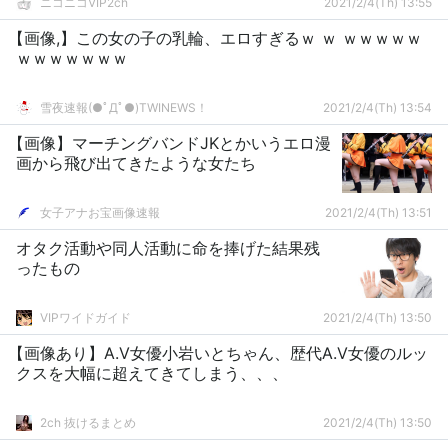
ニコニコVIP2ch
2021/2/4(Th) 13:55
【画像,】この女の子の乳輪、エロすぎるｗ ｗ ｗｗｗｗｗ
ｗｗｗｗｗｗｗ
雪夜速報(●ﾟДﾟ●)TWINEWS！
2021/2/4(Th) 13:54
【画像】マーチングバンドJKとかいうエロ漫
画から飛び出てきたような女たち
女子アナお宝画像速報
2021/2/4(Th) 13:51
オタク活動や同人活動に命を捧げた結果残
ったもの
VIPワイドガイド
2021/2/4(Th) 13:50
【画像あり】A.V女優小岩いとちゃん、歴代A.V女優のルッ
クスを大幅に超えてきてしまう、、、
2ch 抜けるまとめ
2021/2/4(Th) 13:50