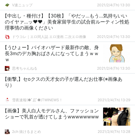
V速ニュップ
2021/2/4(Th) 13:30
【中出し・種付け】【30枚】「やだッ…もう…気持ちいい
のイヤァ…ッ♥♥」美食家留学生の試合前ルーティン性処
理事情の画像ください
ドウコレ｜エロ同人誌 エロ漫画 二次エロ画像
2021/2/4(Th) 13:30
【うひょー】バイオハザード最新作の敵、身
長3mのデカ胸おばさんになってしまうｗｗ
ｗ
思考ちゃんねる
2021/2/4(Th) 13:30
【衝撃,】セoクスの天才女の子が選んだお仕事(※画像あ
り）
雪夜速報(●ﾟДﾟ●)TWINEWS！
2021/2/4(Th) 13:29
【画像】美人白人モデルさん、ファッション
ショーで乳首が透けてしまうwwwwwwww
2ch 抜けるまとめ
2021/2/4(Th) 13:28