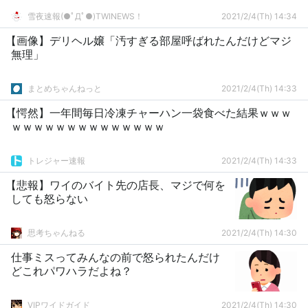
雪夜速報(●ﾟДﾟ●)TWINEWS！
2021/2/4(Th) 14:34
【画像】デリヘル嬢「汚すぎる部屋呼ばれたんだけどマジ
無理」
まとめちゃんねっと
2021/2/4(Th) 14:33
【愕然】一年間毎日冷凍チャーハン一袋食べた結果ｗｗｗ
ｗｗｗｗｗｗｗｗｗｗｗｗｗｗ
トレジャー速報
2021/2/4(Th) 14:33
【悲報】ワイのバイト先の店長、マジで何を
しても怒らない
思考ちゃんねる
2021/2/4(Th) 14:30
仕事ミスってみんなの前で怒られたんだけ
どこれパワハラだよね？
VIPワイドガイド
2021/2/4(Th) 14:30