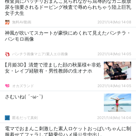
検査員にバッチリおまんこ見られながら屈辱的なガニ股放
尿を強要されるドーピング検査で辱められちゃう陸上巨乳
女子大生
無料AV動画
2021/1/4(Mo) 14:08
神風が吹いてスカートが豪快にめくれて見えたパンチラ・
パンモロ画像
パンチラ画像マニア/素人エロ画像
2021/1/4(Mo) 14:05
【月姫3D】清楚で澄ました顔の秋葉様←非処
女・レイプ経験有・男性教師の生オナホ
オカズランド
2021/1/4(Mo) 14:05
さむいね( ´･ω･`)
匿名だって真剣
2021/1/4(Mo) 14:04
電マでおまんこ刺激した素人ロケットおっぱいちゃんに制
服着せてフェラして騎乗位ハメ撮り生中出し