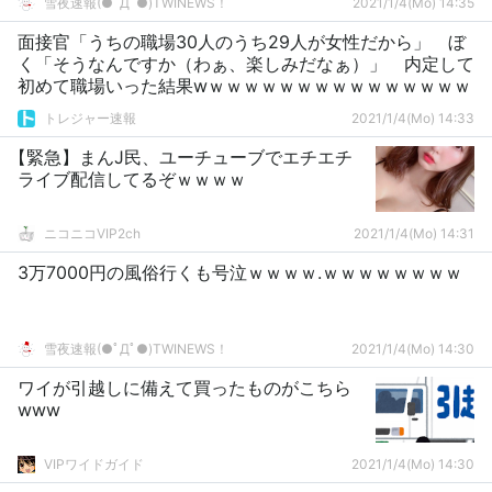
雪夜速報(●ﾟДﾟ●)TWINEWS！
2021/1/4(Mo) 14:35
面接官「うちの職場30人のうち29人が女性だから」 ぼ
く「そうなんですか（わぁ、楽しみだなぁ）」 内定して
初めて職場いった結果wｗｗｗｗｗｗｗｗｗｗｗｗｗｗｗ
トレジャー速報
2021/1/4(Mo) 14:33
【緊急】まんJ民、ユーチューブでエチエチ
ライブ配信してるぞｗｗｗｗ
ニコニコVIP2ch
2021/1/4(Mo) 14:31
3万7000円の風俗行くも号泣ｗｗｗｗ.ｗｗｗｗｗｗｗｗ
雪夜速報(●ﾟДﾟ●)TWINEWS！
2021/1/4(Mo) 14:30
ワイが引越しに備えて買ったものがこちら
www
VIPワイドガイド
2021/1/4(Mo) 14:30