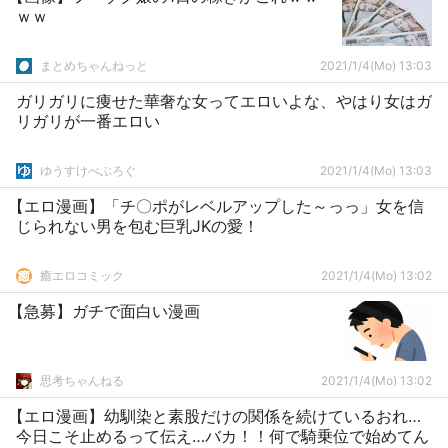
ｗｗ
まとめちゃんねっと
2021/1/4(Mo) 13:03
ガリガリに痩せた華奢な女ってエロいよな、やはり女はガ
リガリが一番エロい
ゆうすけべぶろぐ
2021/1/4(Mo) 13:03
【エロ漫画】「チ〇ポがレベルアップした～っっ」女を信
じられない男を包む巨乳JKの愛！
癒エロコミック
2021/1/4(Mo) 13:02
【急募】ガチで面白い漫画
思考ちゃんねる
2021/1/4(Mo) 13:02
【エロ漫画】幼馴染と素股だけの関係を続けているおれ…
今日こそ止めるって伝え…バカ！！何で騎乗位で始めてん