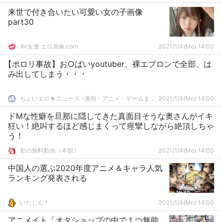
来世で付き合いたい可愛い女の子画像
part30
AV女優 エロ画像.com
2021/1/4(Mo) 14:00
【ポロリ事故】お○ぱいyoutuber、裸エプロンで全部、は
み出してしまう・・・
ちょいエロ★ニュース -漫画・アニメ・ゲームまとめ-
2021/1/4(Mo) 14:00
ドMな性癖を旦那に隠してきた真面目そうな奥さんがイキ
狂い！絶叫するほど感じまくって痙攣しながら絶頂しちゃ
う！
彩の無料動画（本館）
2021/1/4(Mo) 14:00
中国人の選ぶ2020年度アニメ＆キャラ人気
ランキング発表される
いたしん！
2021/1/4(Mo) 14:00
アニメイト「オタショップの中で１つ無能