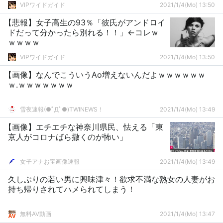
VIPワイドガイド
2021/1/4(Mo) 13:50
【悲報】女子高生の93％「彼氏がアンドロイ
ドだって分かったら別れる！！」←コレｗ
ｗｗｗｗ
VIPワイドガイド
2021/1/4(Mo) 13:50
【画像】なんでこういうAo増えないんだよｗｗｗｗｗｗ
ｗ.ｗｗｗｗｗｗｗ
雪夜速報(●ﾟДﾟ●)TWINEWS！
2021/1/4(Mo) 13:49
【画像】エチエチな神奈川県民、怯える「東
京人がコロナばら撒くのが怖い」
女子アナお宝画像速報
2021/1/4(Mo) 13:49
久しぶりの若い男に興味津々！欲求不満な熟女の人妻がお
持ち帰りされてハメられてしまう！
無料AV動画
2021/1/4(Mo) 13:47