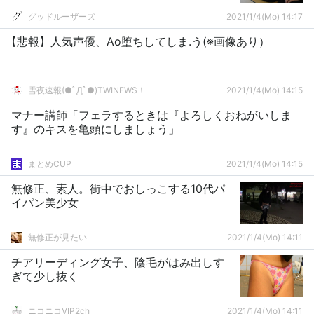
グッドルーザーズ
2021/1/4(Mo) 14:17
【悲報】人気声優、Ao堕ちしてしま.う(※画像あり）
雪夜速報(●ﾟДﾟ●)TWINEWS！
2021/1/4(Mo) 14:15
マナー講師「フェラするときは『よろしくおねがいしま
す』のキスを亀頭にしましょう」
まとめCUP
2021/1/4(Mo) 14:15
無修正、素人。街中でおしっこする10代パ
イパン美少女
無修正が見たい
2021/1/4(Mo) 14:11
チアリーディング女子、陰毛がはみ出しす
ぎて少し抜く
ニコニコVIP2ch
2021/1/4(Mo) 14:11