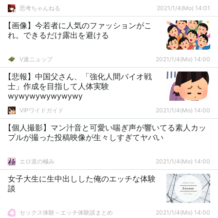
思考ちゃんねる
2021/1/4(Mo) 14:01
【画像】今若者に人気のファッションがこ
れ。できるだけ露出を避ける
V速ニュップ
2021/1/4(Mo) 14:00
【悲報】中国父さん、「強化人間バイオ戦
士」作成を目指して人体実験
wywywywywywywy
VIPワイドガイド
2021/1/4(Mo) 14:00
【個人撮影】マン汁音と可愛い喘ぎ声が響いてる素人カッ
プルが撮った投稿映像が生々しすぎてヤバい
エロ道の極み
2021/1/4(Mo) 14:00
女子大生に生中出しした俺のエッチな体験
談
セックス体験～エッチ体験談まとめ
2021/1/4(Mo) 14:00