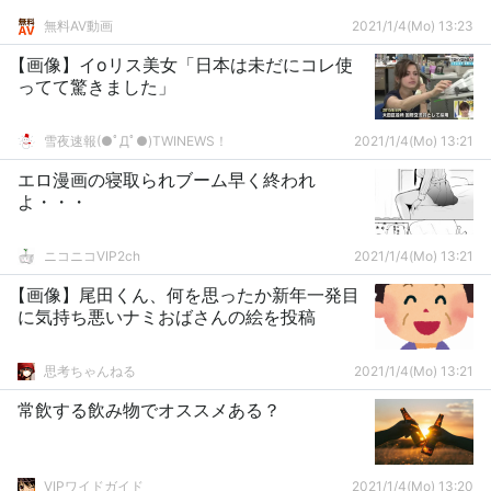
無料AV動画
2021/1/4(Mo) 13:23
【画像】イoリス美女「日本は未だにコレ使
ってて驚きました」
雪夜速報(●ﾟДﾟ●)TWINEWS！
2021/1/4(Mo) 13:21
エロ漫画の寝取られブーム早く終われ
よ・・・
ニコニコVIP2ch
2021/1/4(Mo) 13:21
【画像】尾田くん、何を思ったか新年一発目
に気持ち悪いナミおばさんの絵を投稿
思考ちゃんねる
2021/1/4(Mo) 13:21
常飲する飲み物でオススメある？
VIPワイドガイド
2021/1/4(Mo) 13:20