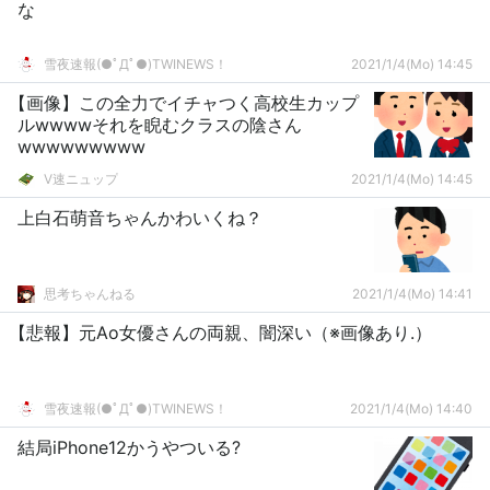
な
雪夜速報(●ﾟДﾟ●)TWINEWS！
2021/1/4(Mo) 14:45
【画像】この全力でイチャつく高校生カップ
ルwwwwそれを睨むクラスの陰さん
wwwwwwwww
V速ニュップ
2021/1/4(Mo) 14:45
上白石萌音ちゃんかわいくね？
思考ちゃんねる
2021/1/4(Mo) 14:41
【悲報】元Ao女優さんの両親、闇深い（※画像あり.）
雪夜速報(●ﾟДﾟ●)TWINEWS！
2021/1/4(Mo) 14:40
結局iPhone12かうやついる?