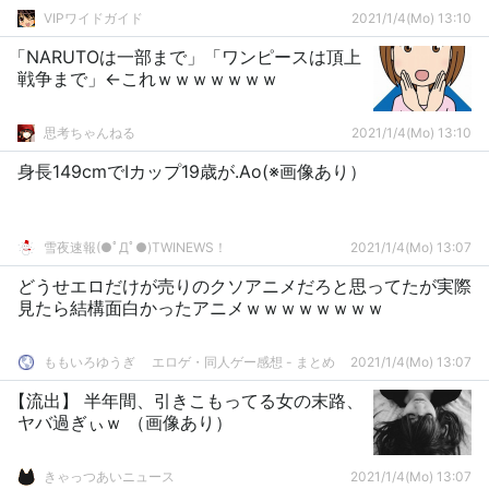
VIPワイドガイド
2021/1/4(Mo) 13:10
「NARUTOは一部まで」「ワンピースは頂上
戦争まで」←これｗｗｗｗｗｗｗ
思考ちゃんねる
2021/1/4(Mo) 13:10
身長149cmでIカップ19歳が.Ao(※画像あり）
雪夜速報(●ﾟДﾟ●)TWINEWS！
2021/1/4(Mo) 13:07
どうせエロだけが売りのクソアニメだろと思ってたが実際
見たら結構面白かったアニメｗｗｗｗｗｗｗｗ
ももいろゆうぎ エロゲ・同人ゲー感想 - まとめ
2021/1/4(Mo) 13:07
【流出】 半年間、引きこもってる女の末路、
ヤバ過ぎぃｗ （画像あり）
きゃっつあいニュース
2021/1/4(Mo) 13:07