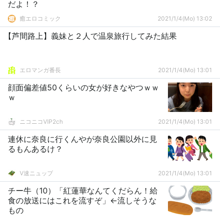
だよ！？
癒エロコミック
2021/1/4(Mo) 13:02
【芦間路上】義妹と２人で温泉旅行してみた結果
エロマンガ番長
2021/1/4(Mo) 13:01
顔面偏差値50くらいの女が好きなやつｗｗ
ｗ
ニコニコVIP2ch
2021/1/4(Mo) 13:01
連休に奈良に行くんやが奈良公園以外に見
るもんあるけ？
V速ニュップ
2021/1/4(Mo) 13:01
チー牛（10）「紅蓮華なんてくだらん！給
食の放送にはこれを流すぞ」←流しそうな
もの