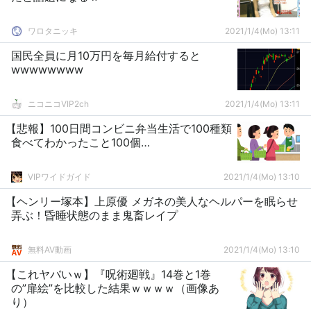
ワロタニッキ
2021/1/4(Mo) 13:11
国民全員に月10万円を毎月給付すると
wwwwwwww
ニコニコVIP2ch
2021/1/4(Mo) 13:11
【悲報】100日間コンビニ弁当生活で100種類
食べてわかったこと100個…
VIPワイドガイド
2021/1/4(Mo) 13:10
【ヘンリー塚本】上原優 メガネの美人なヘルパーを眠らせ
弄ぶ！昏睡状態のまま鬼畜レイプ
無料AV動画
2021/1/4(Mo) 13:10
【これヤバいｗ】『呪術廻戦』14巻と1巻
の”扉絵”を比較した結果ｗｗｗｗ（画像あ
り）