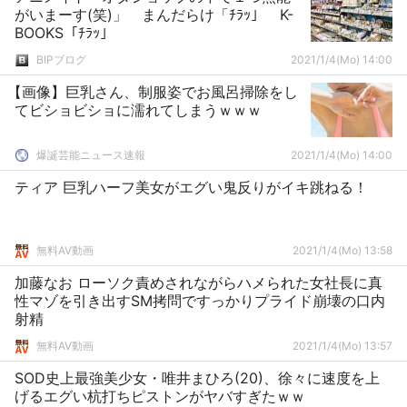
がいまーす(笑)」 まんだらけ「ﾁﾗｯ」 K-
BOOKS「ﾁﾗｯ」
BIPブログ
2021/1/4(Mo) 14:00
【画像】巨乳さん、制服姿でお風呂掃除をし
てビショビショに濡れてしまうｗｗｗ
爆誕芸能ニュース速報
2021/1/4(Mo) 14:00
ティア 巨乳ハーフ美女がエグい鬼反りがイキ跳ねる！
無料AV動画
2021/1/4(Mo) 13:58
加藤なお ローソク責めされながらハメられた女社長に真
性マゾを引き出すSM拷問ですっかりプライド崩壊の口内
射精
無料AV動画
2021/1/4(Mo) 13:57
SOD史上最強美少女・唯井まひろ(20)、徐々に速度を上
げるエグい杭打ちピストンがヤバすぎたｗｗ