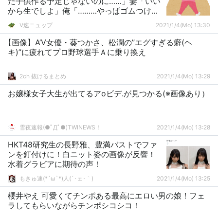
だ子供作る予定じゃないのに……」妻「いい
から生でしよ」俺「………やっぱゴムつけ
て……」
V速ニュップ
2021/1/4(Mo) 13:30
【画像】A’V女優・葵つかさ、松潤の”エグすぎる癖(ヘ
キ)”に疲れてプロ野球選手Ａに乗り換え
2ch 抜けるまとめ
2021/1/4(Mo) 13:29
お嬢様女子大生が出てるアoビデ.が見つかる(※画像あり）
雪夜速報(●ﾟДﾟ●)TWINEWS！
2021/1/4(Mo) 13:28
HKT48研究生の長野雅、豊満バストでファ
ンを釘付けに！白ニット姿の画像が反響！
水着グラビアに期待の声！
もきゅ速(*´ω`*)人(´･ェ･｀)
2021/1/4(Mo) 13:25
櫻井やえ 可愛くてチンポある最高にエロい男の娘！フェ
ラしてもらいながらチンポシコシコ！