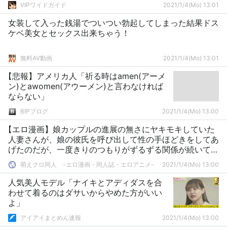
VIPワイドガイド
2021/1/4(Mo) 13:01
女装して入った銭湯でついつい勃起してしまった結果ドス
ケベ美女とセックス出来ちゃう！
無料AV動画
2021/1/4(Mo) 13:01
【悲報】アメリカ人「祈る時はamen(アーメ
ン)とawomen(アウーメン)と言わなければ
ならない」
BIPブログ
2021/1/4(Mo) 13:00
【エロ漫画】娘カップルの進展の無さにヤキモキしていた
人妻さんが、娘の彼氏を呼び出して性の手ほどきをしてあ
げたのだが、一度きりのつもりがずるずる関係が続いてし
まい・・・
萌えクロ同人 -エロ漫画・同人誌・エロアニメ-
2021/1/4(Mo) 13:00
人気美人モデル「ナイキとアディダスを合
わせて着るのはダサいからやめた方がいい
よ」
アイアイまとめん速報
2021/1/4(Mo) 13:00