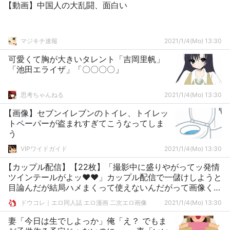
【動画】中国人の大乱闘、面白い
マジキチ速報
2021/1/4(Mo) 13:30
可愛くて胸が大きいタレント「吉岡里帆」
「池田エライザ」「〇〇〇〇」
思考ちゃんねる
2021/1/4(Mo) 13:30
【画像】セブンイレブンのトイレ、トイレッ
トペーパーが盗まれすぎてこうなってしま
う
VIPワイドガイド
2021/1/4(Mo) 13:30
【カップル配信】【22枚】「撮影中に盛りやがってッ発情
ツインテールがよッ♥♥」カップル配信で一儲けしようと
目論んだが結局ハメまくって使えないんだがって画像くだ
さい
ドウコレ｜エロ同人誌 エロ漫画 二次エロ画像
2021/1/4(Mo) 13:30
妻「今日は生でしよっか」俺「え？ でもま