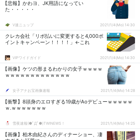
【悲報】かわヨ、JK用語になってい
た・・・・・
V速ニュップ
2021/1/4(Mo) 14:30
クレカ会社「リボ払いに変更すると4,000ポ
イントキャンペーン！！！！」←これ
VIPワイドガイド
2021/1/4(Mo) 14:30
【画像】ケツの形まるわかりの女子ｗｗｗｗ
ｗｗｗｗｗｗｗｗｗｗｗｗｗ
女子アナお宝画像速報
2021/1/4(Mo) 14:28
【衝撃】8頭身のエロすぎる19歳がAoデビューｗｗｗｗｗ
ｗ.ｗｗｗｗｗｗｗ
雪夜速報(●ﾟДﾟ●)TWINEWS！
2021/1/4(Mo) 14:25
【画像】柏木由紀さんのディナーショー、凄