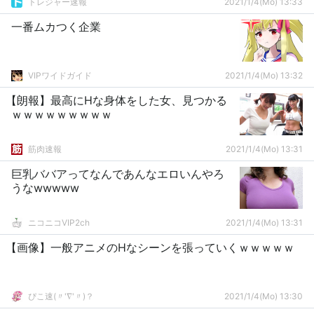
トレジャー速報
2021/1/4(Mo) 13:33
一番ムカつく企業
VIPワイドガイド
2021/1/4(Mo) 13:32
【朗報】最高にHな身体をした女、見つかる
ｗｗｗｗｗｗｗｗｗ
筋肉速報
2021/1/4(Mo) 13:31
巨乳ババアってなんであんなエロいんやろ
うなwwwww
ニコニコVIP2ch
2021/1/4(Mo) 13:31
【画像】一般アニメのHなシーンを張っていくｗｗｗｗｗ
ぴこ速(〃'∇'〃)？
2021/1/4(Mo) 13:30