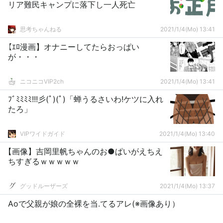
リア難民キャンプに落下し一人死亡
思考ちゃんねる
2021/1/4(Mo) 13:41
【ｴﾛ漫画】オナニーしてたらおっぱい
が・・・
ニコニコVIP2ch
2021/1/4(Mo) 13:41
ﾌﾞﾐﾐﾐﾐ!!!彡(ﾟ)(ﾟ)「蝉うるさいわ!ケツに入れ
たろ」
VIPワイドガイド
2021/1/4(Mo) 13:40
【画像】吉岡里帆ちゃんのお●ぱいがえちえ
ちすぎるｗｗｗｗｗ
グッドルーザーズ
2021/1/4(Mo) 13:37
Aoで父親が娘の全裸を当.てるアレ(※画像あり）