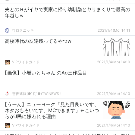
夫とのＨがイヤで実家に帰り幼馴染とヤリまくりで最高の
年越しｗ
ワロタニッキ
2021/1/4(Mo) 14:11
高校時代の友達残ってるやつw
VIPワイドガイド
2021/1/4(Mo) 14:10
【画像】小岩いとちゃん.のAo三作品目
雪夜速報(●ﾟДﾟ●)TWINEWS！
2021/1/4(Mo) 14:10
【うーん】ニューヨーク「見た目良いです、
ネタおもろいです、MCできます」←こいつ
らがJ民に嫌われる理由
VIPワイドガイド
2021/1/4(Mo) 14:10