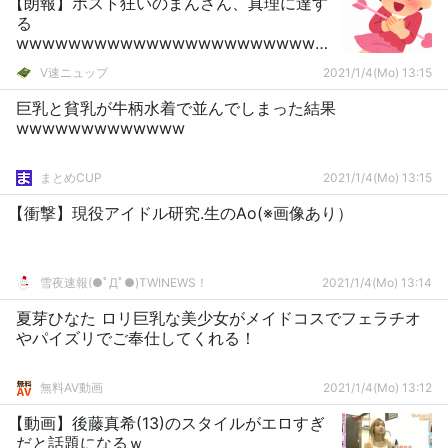
【朗報】ホスト狂いのまんさん、真理に達す
る
wwwwwwwwwwwwwwwwwwwwwwww
w
V速ニュップ
2021/1/4(Mo) 13:15
巨乳と貧乳が牛柄水着で並んでしまった結果
wwwwwwwwwwwww
まとめCUP
2021/1/4(Mo) 13:15
【衝撃】現役アイドル研究.生のAo(※画像あり）
雪夜速報(●ﾟДﾟ●)TWINEWS！
2021/1/4(Mo) 13:14
夏芽ひなた ロリ巨乳な美少女がメイドコスでフェラチオ
やパイズリでご奉仕してくれる！
無料AV動画
2021/1/4(Mo) 13:12
【動画】後藤真希(13)のスタイルがエロすぎ
だと話題になるｗ