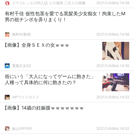
ドウコレ｜エロ同人誌 エロ漫画 二次エロ画像
2021/1/4(Mo) 14:58
有村千佳 仮性包茎を愛でる黒髪美少女痴女！拘束したM
男の祖チンポを弄りまくり！
無料AV動画
2021/1/4(Mo) 14:56
【画像】全身ＳＥＸの女ｗｗｗ
電脳王女QZ
2021/1/4(Mo) 14:55
俗にいう「大人になってゲームに飽きた」
人種って具体的に何に飽きたの？
VIPワイドガイド
2021/1/4(Mo) 14:52
【画像】14歳の妊娠腹ｗｗｗｗｗｗｗ
妹はVIPPER
2021/1/4(Mo) 14:52