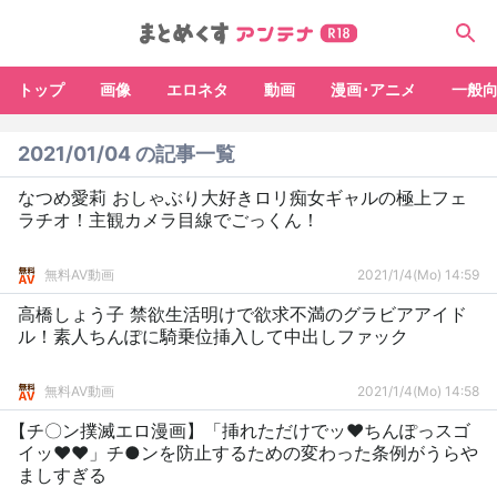
トップ
画像
エロネタ
動画
漫画･アニメ
一般
2021/01/04 の記事一覧
なつめ愛莉 おしゃぶり大好きロリ痴女ギャルの極上フェ
ラチオ！主観カメラ目線でごっくん！
無料AV動画
2021/1/4(Mo) 14:59
高橋しょう子 禁欲生活明けで欲求不満のグラビアアイド
ル！素人ちんぽに騎乗位挿入して中出しファック
無料AV動画
2021/1/4(Mo) 14:58
【チ〇ン撲滅エロ漫画】「挿れただけでッ♥ちんぽっスゴ
イッ♥♥」チ●ンを防止するための変わった条例がうらや
ましすぎる