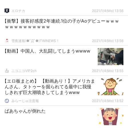
エロチカ
2021/1/4(Mo) 13:56
【衝撃】接客好感度2年連続.1位の子がAoデビューｗｗｗ
ｗｗｗｗｗｗｗｗｗｗ
雪夜速報(●ﾟДﾟ●)TWINEWS！
2021/1/4(Mo) 13:56
【動画】中国人、大乱闘してしまうwwww
ニコニコVIP2ch
2021/1/4(Mo) 13:55
【エロ板まとめ】 【動画あり！】アメリカま
んさん、タトゥーを掘られてる最中に我慢
しきれず巨大潮噴きしてしまうwww
みらーじゅ注意報
2021/1/4(Mo) 13:52
ばあちゃんが倒れた