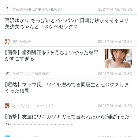
雪夜速報(●ﾟДﾟ●)TWINEWS！
2021/1/4(Mo) 13:35
宮沢ゆかり ちっぱいとパイパンに日焼け跡がそそるロリ
美少女ちゃんとドスケベセックス
無料AV動画
2021/1/4(Mo) 13:34
【画像】歯列矯正を3ヶ月ちょいやった結果
がすごすぎる
女子アナお宝画像速報
2021/1/4(Mo) 13:33
【唖然】マッマ氏、ワイを虐めてる同級生とセ○クスしま
くった結果……
えっ!?またここのサイト?
2021/1/4(Mo) 13:33
【衝撃】友達にワキガワキガって言われたから病院行った
ら…………………………………………