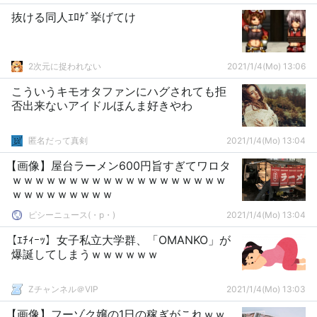
抜ける同人ｴﾛｹﾞ挙げてけ
2次元に捉われない
2021/1/4(Mo) 13:06
こういうキモオタファンにハグされても拒
否出来ないアイドルほんま好きやわ
匿名だって真剣
2021/1/4(Mo) 13:04
【画像】屋台ラーメン600円旨すぎてワロタ
ｗｗｗｗｗｗｗｗｗｗｗｗｗｗｗｗｗｗｗ
ｗｗｗｗｗｗｗｗｗ
ピシーニュース(・p・)ゞ
2021/1/4(Mo) 13:04
【ｴﾁｨｰｯ】女子私立大学群、「OMANKO」が
爆誕してしまうｗｗｗｗｗｗ
Zチャンネル＠VIP
2021/1/4(Mo) 13:03
【画像】フーゾク嬢の1日の稼ぎがこれｗｗ