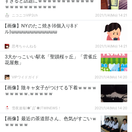
すぎると話題にｗｗｗｗｗｗｗｗｗｗｗｗ
ｗｗｗｗｗｗｗｗｗｗｗ
ニコニコVIP2ch
2021/1/4(Mo) 14:21
【画像】NYのたこ焼き(6個入り8ド
ル)шшшшшшшшшшшш
思考ちゃんねる
2021/1/4(Mo) 14:21
3大かっこいい駅名「聖蹟桜ヶ丘」「雲雀丘
花屋敷」
VIPワイドガイド
2021/1/4(Mo) 14:20
【画像】陰キャ女子がつけてる下着ｗｗｗｗ
ｗｗｗｗｗ.ｗｗｗｗｗ
雪夜速報(●ﾟДﾟ●)TWINEWS！
2021/1/4(Mo) 14:20
【画像】最近の茶道部さん、色気がすごいｗ
ｗｗｗｗｗ