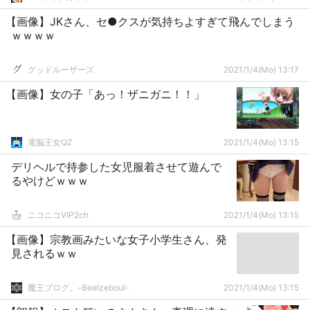
【画像】JKさん、セ●クスが気持ちよすぎて飛んでしまう
ｗｗｗｗ
グッドルーザーズ
2021/1/4(Mo) 13:17
【画像】女の子「あっ！ザニガニ！！」
電脳王女QZ
2021/1/4(Mo) 13:15
デリヘルで持参した女児服着させて遊んで
るやけどｗｗｗ
ニコニコVIP2ch
2021/1/4(Mo) 13:15
【画像】宗教画みたいな女子小学生さん、発
見されるｗｗ
魔王ブログ。-Beelzeboul-
2021/1/4(Mo) 13:15