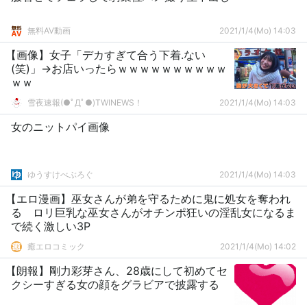
無料AV動画
2021/1/4(Mo) 14:03
【画像】女子「デカすぎて合う下着.ない
(笑)」→お店いったらｗｗｗｗｗｗｗｗｗｗ
ｗｗ
雪夜速報(●ﾟДﾟ●)TWINEWS！
2021/1/4(Mo) 14:03
女のニットパイ画像
ゆうすけべぶろぐ
2021/1/4(Mo) 14:03
【エロ漫画】巫女さんが弟を守るために鬼に処女を奪われ
る ロリ巨乳な巫女さんがオチンポ狂いの淫乱女になるま
で続く激しい3P
癒エロコミック
2021/1/4(Mo) 14:02
【朗報】剛力彩芽さん、28歳にして初めてセ
クシーすぎる女の顔をグラビアで披露する