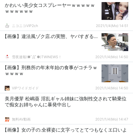
かわいい美少女コスプレーヤーｗｗｗｗｗ
ｗｗｗｗｗｗ
ニコニコVIP2ch
2021/1/4(Mo) 14:51
【画像】違法風ゾク店.の実態、ヤバすぎる…
雪夜速報(●ﾟДﾟ●)TWINEWS！
2021/1/4(Mo) 14:50
【画像】刑務所の年末年始の食事がコチラｗ
ｗｗｗｗ
VIPワイドガイド
2021/1/4(Mo) 14:50
美月優芽 松嶋葵 淫乱ギャル姉妹に強制性交されて騎乗位
で痴女お姉ちゃんに暴発中出し
無料AV動画
2021/1/4(Mo) 14:47
【画像】女の子の.全裸姿に文字ってとてつもなくエ口いよ