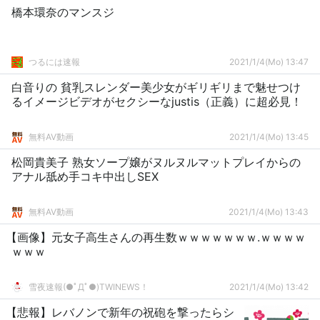
橋本環奈のマンスジ
つるには速報
2021/1/4(Mo) 13:47
白音りの 貧乳スレンダー美少女がギリギリまで魅せつけ
るイメージビデオがセクシーなjustis（正義）に超必見！
無料AV動画
2021/1/4(Mo) 13:45
松岡貴美子 熟女ソープ嬢がヌルヌルマットプレイからの
アナル舐め手コキ中出しSEX
無料AV動画
2021/1/4(Mo) 13:43
【画像】元女子高生さんの再生数ｗｗｗｗｗｗｗ.ｗｗｗｗ
ｗｗｗ
雪夜速報(●ﾟДﾟ●)TWINEWS！
2021/1/4(Mo) 13:42
【悲報】レバノンで新年の祝砲を撃ったらシ