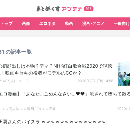
トップ
画像
エロネタ
動画
漫画･アニメ
一般向け
/31 の記事一覧
eNの初顔出しは本物？デマ？NHK紅白歌合戦2020で視聴
乱！映画キセキの役者がモデルのCGか？
´ω`*)人(´･ェ･｀)
2020/12/31(Th) 14:58
エロ漫画】「あなた…ごめんなさい…♥♥」流されて堕ちて散
｜エロ同人誌 エロ漫画 二次エロ画像
2020/12
田翼さんのパイスラ.ｗｗｗｗｗｗｗｗｗｗｗｗｗｗ