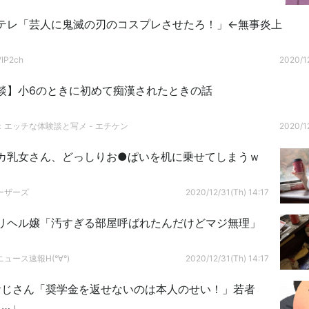
テレ「芸人に鬼滅の刃のコスプレさせたろ！」←無事炎上
P2ch
2020/12
談】小6のときに初めて痴漢されたときの話
：エッチな体験談と写メ - エチケン
2020/12
カ乳女さん、どっしりお●ぱいを机に乗せてしまうｗ
ーザーズ
2020/12/31(Th) 14:17
リヘル嬢「汚すぎる部屋呼ばれたんだけどマジ無理」
ュース速報H(°∀°)
2020/12/31(Th) 14:17
おじさん「奨学金を返せないのは本人のせい！」若者
…」