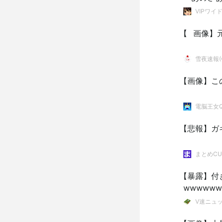
VIPワイ
【⠀画像】
雪夜速報(●
【画像】こ
電脳王女
【悲報】ガ
まとめCU
【暴露】付
wwwwww
V速ニュ