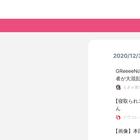
2020/12
GReee
者が大混
もきゅ速(*
【寝取られ
ん
ドウコレ
【画像】本