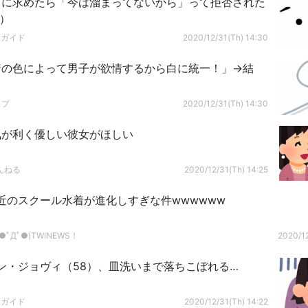
引に求めたら「今は溜まってないから」って拒否された
`）
ドガイド
2020/12/31(Th) 14:30
着の色によって男子が欲情するから白に統一！」→結
ップ
2020/12/31(Th) 14:30
気が利く優しい彼女がほしい
んねる
2020/12/31(Th) 14:25
近のスクール水着が進化しすぎな件wwwwww
ﾟДﾟ●)TWINEWS！
2020/12
ン・ジョヴィ（58）、皿洗いまで落ちこぼれる…
ドガイド
2020/12/31(Th) 14:22