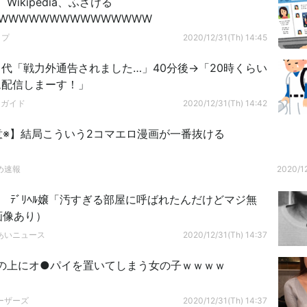
Wikipedia、ふざける
WWWWWWWWWWWWWWW
ップ
2020/12/31(Th) 14:45
代「戦力外通告されました…」40分後→「20時くらい
ム配信しまーす！」
ドガイド
2020/12/31(Th) 14:42
注意※】結局こういう2コマエロ漫画が一番抜ける
め速報
2020/12
】 ﾃﾞﾘﾍﾙ嬢「汚すぎる部屋に呼ばれたんだけどマジ無
画像あり）
あいニュース
2020/12/31(Th) 14:37
の上にオ●パイを置いてしまう女の子ｗｗｗｗ
ーザーズ
2020/12/31(Th) 14:37