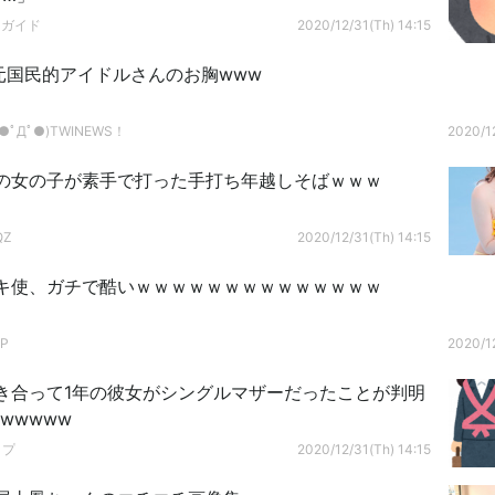
ドガイド
2020/12/31(Th) 14:15
元国民的アイドルさんのお胸www
ﾟДﾟ●)TWINEWS！
2020/12
の女の子が素手で打った手打ち年越しそばｗｗｗ
QZ
2020/12/31(Th) 14:15
キ使、ガチで酷いｗｗｗｗｗｗｗｗｗｗｗｗｗｗ
P
2020/12
き合って1年の彼女がシングルマザーだったことが判明
wwwww
ップ
2020/12/31(Th) 14:15