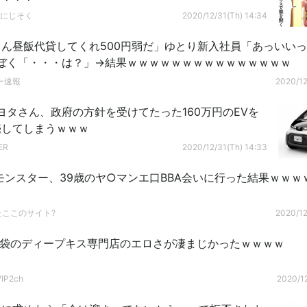
-にじそく
2020/12/31(Th) 14:34
ん昼飯代貸してくれ500円弱だ」ゆとり新入社員「あっいいっ
ﾝ ぼく「・・・は？」→結果ｗｗｗｗｗｗｗｗｗｗｗｗｗｗｗ
ー速報
2020/12
ヨタさん、政府の方針を受けてたった160万円のEVを
売してしまうｗｗｗ
ER
2020/12/31(Th) 14:33
モンスター、39歳のヤ○マンエ口BBA会いに行った結果ｗｗｗ
たここのサイト?
2020/12
池袋のディープキス専門店のエロさが凄まじかったｗｗｗｗ
P2ch
2020/12