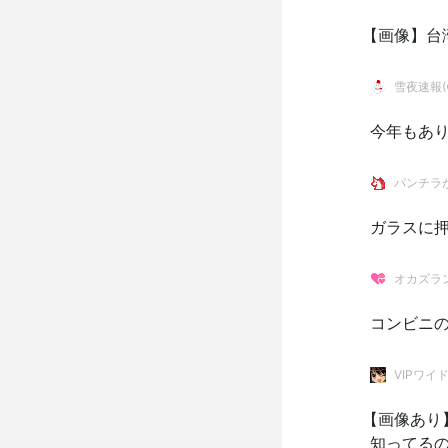
【画像】台
雪夜速報(●
今年もあ
パンチラ
ガラスに押
オカズラ
コンビニの
VIPワイ
【画像あり
知ってる