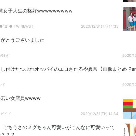
湾女子大生の格好wwwwwwwww
ﾟДﾟ●)TWINEWS！
2020/12/31(Th) 14:35
りがとうございました
が好き
2020/12
し付けたつぶれオッパイのエロさたるや異常【画像まとめ Par
ンド
2020/12
若い女店員wwww
ドガイド
2020/12/31(Th) 14:34
】ごちうさのメグちゃん可愛いがこんなに可愛いって
の？？？