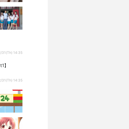
/31(Th) 14:35
t1】
/31(Th) 14:35