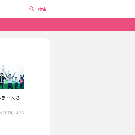
るま～んさ
/31(Th) 14:58