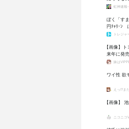
虹神速報
ぼく「すま
円ﾁｬﾘｰ
トレジャ
【画像】ト
来年に発
妹はVIPP
ワイ性 欲
えっ!?ま
【画像】 
ニコニコVI