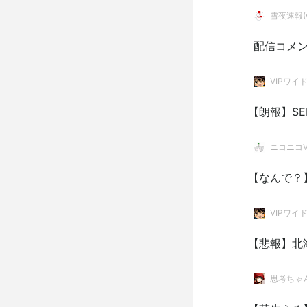
雪夜速報(●
配信コメ
VIPワイ
【朗報】SE
ニコニコVI
【なんで？
VIPワイ
【悲報】北
思考ちゃ