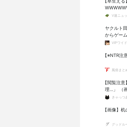
【草生える】
WWWWW
V速ニュ
ヤクルト田
からゲー
VIPワイ
【※NTR
風俗まと
【閲覧注意
理…」 （
きゃっつ
【画像】机
グッドル