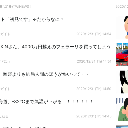
ﾟДﾟ●)TWINEWS！
2020/12
ント「初見です」←だからなに？
ドガイド
2020/12/31(Th) 14:54
IKINさん、4000万円越えのフェラーリを買ってしまう
P2ch
2020/12/31(Th) 14:51
】幽霊よりも結局人間のほうが怖いって・・・
ドガイド
2020/12/31(Th) 14:50
海道、-32℃まで気温が下がる！！！！！！！！
んねる
2020/12/31(Th) 14:45