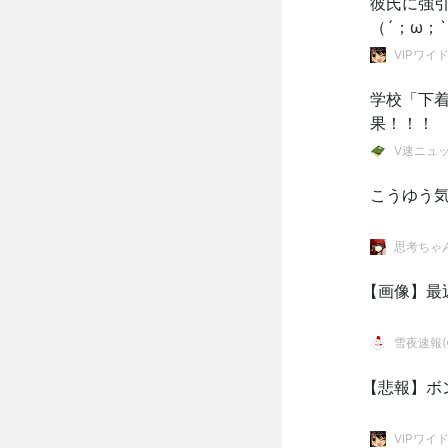
彼氏に強
（´；ω；
VIPワイ
学校「下
果！！！
V速ニュ
こうゆう
思考ちゃ
【画像】最
雪夜速報(●
【悲報】ボ
VIPワイ