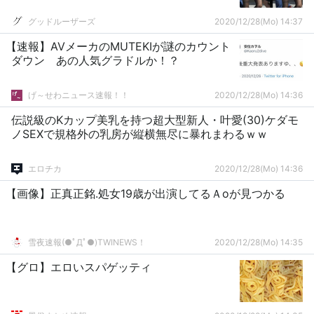
グッドルーザーズ
2020/12/28(Mo) 14:37
【速報】AVメーカのMUTEKIが謎のカウント
ダウン あの人気グラドルか！？
げ～せわニュース速報！！
2020/12/28(Mo) 14:36
伝説級のKカップ美乳を持つ超大型新人・叶愛(30)ケダモ
ノSEXで規格外の乳房が縦横無尽に暴れまわるｗｗ
エロチカ
2020/12/28(Mo) 14:36
【画像】正真正銘.処女19歳が出演してるＡoが見つかる
雪夜速報(●ﾟДﾟ●)TWINEWS！
2020/12/28(Mo) 14:35
【グロ】エロいスパゲッティ