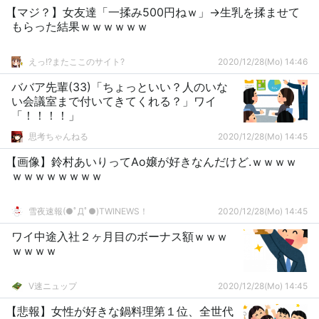
【マジ？】女友達「一揉み500円ねｗ」→生乳を揉ませて
もらった結果ｗｗｗｗｗｗ
えっ!?またここのサイト?
2020/12/28(Mo) 14:46
ババア先輩(33)「ちょっといい？人のいな
い会議室まで付いてきてくれる？」ワイ
「！！！！」
思考ちゃんねる
2020/12/28(Mo) 14:45
【画像】鈴村あいりってAo嬢が好きなんだけど.ｗｗｗｗ
ｗｗｗｗｗｗｗｗ
雪夜速報(●ﾟДﾟ●)TWINEWS！
2020/12/28(Mo) 14:45
ワイ中途入社２ヶ月目のボーナス額ｗｗｗ
ｗｗｗｗ
V速ニュップ
2020/12/28(Mo) 14:45
【悲報】女性が好きな鍋料理第１位、全世代