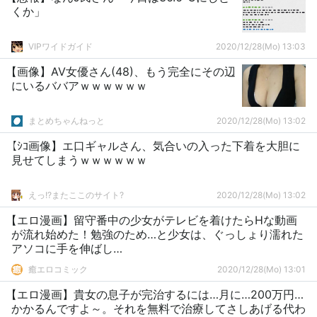
くか」
VIPワイドガイド
2020/12/28(Mo) 13:03
【画像】AV女優さん(48)、もう完全にその辺
にいるババアｗｗｗｗｗｗ
まとめちゃんねっと
2020/12/28(Mo) 13:02
【ｼｺ画像】エ口ギャルさん、気合いの入った下着を大胆に
見せてしまうｗｗｗｗｗｗ
えっ!?またここのサイト?
2020/12/28(Mo) 13:02
【エロ漫画】留守番中の少女がテレビを着けたらHな動画
が流れ始めた！勉強のため…と少女は、ぐっしょり濡れた
アソコに手を伸ばし…
癒エロコミック
2020/12/28(Mo) 13:01
【エロ漫画】貴女の息子が完治するには…月に…200万円…
かかるんですよ～。それを無料で治療してさしあげる代わ