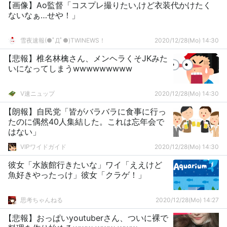
【画像】Ao監督「コスプレ撮りたい,けど衣装代かけたく
ないなぁ…せや！」
雪夜速報(●ﾟДﾟ●)TWINEWS！
2020/12/28(Mo) 14:30
【悲報】椎名林檎さん、メンヘラくそJKみた
いになってしまうwwwwwwwww
V速ニュップ
2020/12/28(Mo) 14:30
【朗報】自民党「皆がバラバラに食事に行っ
たのに偶然40人集結した。これは忘年会で
はない」
VIPワイドガイド
2020/12/28(Mo) 14:30
彼女「水族館行きたいな」ワイ「ええけど
魚好きやったっけ」彼女「クラゲ！」
思考ちゃんねる
2020/12/28(Mo) 14:27
【悲報】おっぱいyoutuberさん、ついに裸で