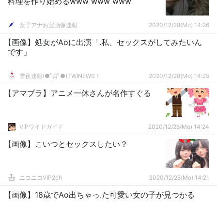
料理を作り始めるwww www www
女子アナお宝画像速報
2020/12/28(Mo) 14:26
【画像】処女がAoに出演「.私、セックスがしてみたいん
です」
雪夜速報(●ﾟДﾟ●)TWINEWS！
2020/12/28(Mo) 14:25
【アマプラ】アニメ一休さんが名作すぐる
VIPワイドガイド
2020/12/28(Mo) 14:24
【画像】こいつとセックスしたい？
ニコニコVIP2ch
2020/12/28(Mo) 14:21
【画像】18歳でAo出ちゃっ.た可愛い女の子が見つかる