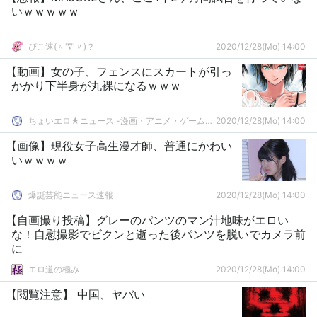
いｗｗｗｗｗ
ぴこ速(〃'∇'〃)？
2020/12/28(Mo) 14:00
【動画】女の子、フェンスにスカートが引っ
かかり下半身が丸裸になるｗｗｗ
ちょいエロ★ニュース -漫画・アニメ・ゲームまとめ-
2020/12/28(Mo) 14:00
【画像】現役女子高生漫才師、普通にかわい
いｗｗｗｗ
爆誕芸能ニュース速報
2020/12/28(Mo) 14:00
【自画撮り投稿】グレーのパンツのマン汁地味がエロい
な！自慰撮影でビクンと逝った後パンツを脱いでカメラ前
に
エロ道の極み
2020/12/28(Mo) 14:00
【閲覧注意】 中国、ヤバい