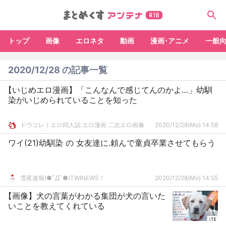
トップ
画像
エロネタ
動画
漫画･アニメ
一般
2020/12/28 の記事一覧
【いじめエロ漫画】「こんなんで感じてんのかよ…」幼馴
染がいじめられていることを知った
ドウコレ｜エロ同人誌 エロ漫画 二次エロ画像
2020/12/28(Mo) 14:58
ワイ(21)幼馴染 の 女友達に.頼んで童貞卒業させてもらう
雪夜速報(●ﾟДﾟ●)TWINEWS！
2020/12/28(Mo) 14:55
【画像】犬の言葉がわかる集団が犬の言いた
いことを教えてくれている