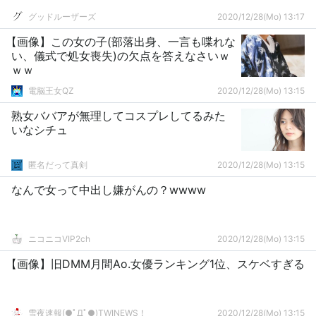
グッドルーザーズ
2020/12/28(Mo) 13:17
【画像】この女の子(部落出身、一言も喋れな
い、儀式で処女喪失)の欠点を答えなさいｗ
ｗｗ
電脳王女QZ
2020/12/28(Mo) 13:15
熟女ババアが無理してコスプレしてるみた
いなシチュ
匿名だって真剣
2020/12/28(Mo) 13:15
なんで女って中出し嫌がんの？wwww
ニコニコVIP2ch
2020/12/28(Mo) 13:15
【画像】旧DMM月間Ao.女優ランキング1位、スケベすぎる
雪夜速報(●ﾟДﾟ●)TWINEWS！
2020/12/28(Mo) 13:15