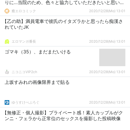
りに…当院のため、色々と協力していただきたいと思いま
してね～。
癒エロコミック
2020/12/28(Mo) 13:01
【乙の助】満員電車で彼氏のイタズラかと思ったら痴漢さ
れていたJK
エロマンガ番長
2020/12/28(Mo) 13:01
ゴマキ（35）、まだまだいける
ニコニコVIP2ch
2020/12/28(Mo) 13:01
上坂すみれの画像限界まで貼る
ゆうすけべぶろぐ
2020/12/28(Mo) 13:01
【無修正・個人撮影】プライベート感！素人カップルがク
ンニ・フェラから正常位のセックスを撮影した投稿映像