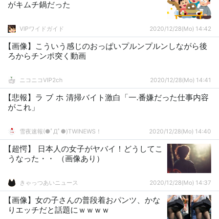
がキムチ鍋だった
VIPワイドガイド
2020/12/28(Mo) 14:42
【画像】こういう感じのおっぱいプルンプルンしながら後
ろからチンポ突く動画
ニコニコVIP2ch
2020/12/28(Mo) 14:41
【悲報】ラ ブ ホ 清掃バイト激白「一.番嫌だった仕事内容
がこれ」
雪夜速報(●ﾟДﾟ●)TWINEWS！
2020/12/28(Mo) 14:40
【超愕】 日本人の女子がヤバイ！どうしてこ
うなった・・ （画像あり）
きゃっつあいニュース
2020/12/28(Mo) 14:37
【画像】女の子さんの普段着おパンツ、かな
りエッチだと話題にｗｗｗｗ