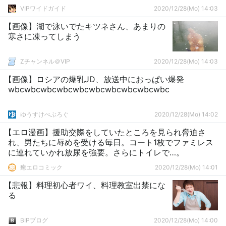
VIPワイドガイド
2020/12/28(Mo) 14:03
【画像】湖で泳いでたキツネさん、あまりの
寒さに凍ってしまう
Zチャンネル＠VIP
2020/12/28(Mo) 14:03
【画像】ロシアの爆乳JD、放送中におっぱい爆発
wbcwbcwbcwbcwbcwbcwbcwbcwbcwbc
ゆうすけべぶろぐ
2020/12/28(Mo) 14:02
【エロ漫画】援助交際をしていたところを見られ脅迫さ
れ、男たちに辱めを受ける毎日。コート1枚でファミレス
に連れていかれ放尿を強要。さらにトイレで…。
癒エロコミック
2020/12/28(Mo) 14:01
【悲報】料理初心者ワイ、料理教室出禁にな
る
BIPブログ
2020/12/28(Mo) 14:00