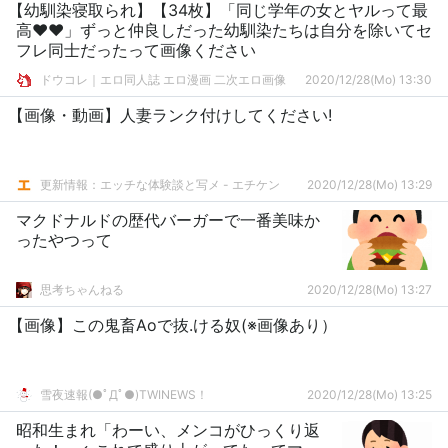
【幼馴染寝取られ】【34枚】「同じ学年の女とヤルって最
高♥♥」ずっと仲良しだった幼馴染たちは自分を除いてセ
フレ同士だったって画像ください
ドウコレ｜エロ同人誌 エロ漫画 二次エロ画像
2020/12/28(Mo) 13:30
【画像・動画】人妻ランク付けしてください!
更新情報：エッチな体験談と写メ - エチケン
2020/12/28(Mo) 13:29
マクドナルドの歴代バーガーで一番美味か
ったやつって
思考ちゃんねる
2020/12/28(Mo) 13:27
【画像】この鬼畜Aoで抜.ける奴(※画像あり）
雪夜速報(●ﾟДﾟ●)TWINEWS！
2020/12/28(Mo) 13:25
昭和生まれ「わーい、メンコがひっくり返