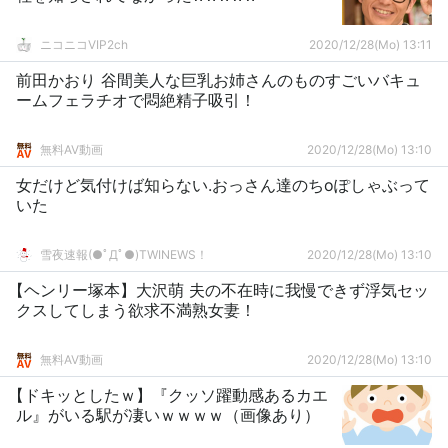
ニコニコVIP2ch
2020/12/28(Mo) 13:11
前田かおり 谷間美人な巨乳お姉さんのものすごいバキュ
ームフェラチオで悶絶精子吸引！
無料AV動画
2020/12/28(Mo) 13:10
女だけど気付けば知らない.おっさん達のちoぽしゃぶって
いた
雪夜速報(●ﾟДﾟ●)TWINEWS！
2020/12/28(Mo) 13:10
【ヘンリー塚本】大沢萌 夫の不在時に我慢できず浮気セッ
クスしてしまう欲求不満熟女妻！
無料AV動画
2020/12/28(Mo) 13:10
【ドキッとしたｗ】『クッソ躍動感あるカエ
ル』がいる駅が凄いｗｗｗｗ（画像あり）