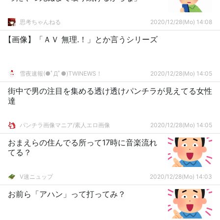
思考ちゃんねる
2020/12/28(Mo) 14:08
【画像】「ＡＶ 無理.！」とか言うシリーズ
雪夜速報(●ﾟДﾟ●)TWINEWS！
2020/12/28(Mo) 14:05
街中で男の注目を集める透け透けパンチラが見えてる女性
達
パンチラ画像マニア/素人エロ画像
2020/12/28(Mo) 14:05
おまえらの住んでる所って17時に音楽流れ
てる？
V速ニュップ
2020/12/28(Mo) 14:03
お前ら「アハン」って打ってみ？