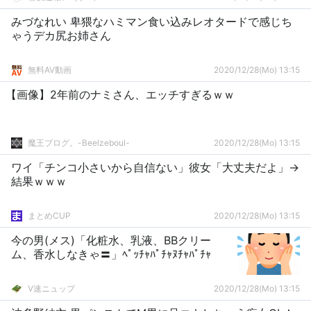
みづなれい 卑猥なハミマン食い込みレオタードで感じち
ゃうデカ尻お姉さん
無料AV動画
2020/12/28(Mo) 13:15
【画像】2年前のナミさん、エッチすぎるｗｗ
魔王ブログ。-Beelzeboul-
2020/12/28(Mo) 13:15
ワイ「チンコ小さいから自信ない」彼女「大丈夫だよ」→
結果ｗｗｗ
まとめCUP
2020/12/28(Mo) 13:15
今の男(メス)「化粧水、乳液、BBクリー
ム、香水しなきゃ〓」ﾍﾟｯﾁｬﾊﾟﾁｬﾇﾁｬﾊﾟﾁｬ
V速ニュップ
2020/12/28(Mo) 13:15