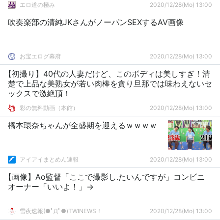
エロ道の極み
2020/12/28(Mo) 13:00
吹奏楽部の清純JKさんがノーパンSEXするAV画像
お宝エログ幕府
2020/12/28(Mo) 13:00
【初撮り】40代の人妻だけど、このボディは美しすぎ！清
楚で上品な美熟女が若い肉棒を貪り旦那では味わえないセ
ックスで激絶頂！
彩の無料動画（本館）
2020/12/28(Mo) 13:00
橋本環奈ちゃんが全盛期を迎えるｗｗｗｗ
アイアイまとめん速報
2020/12/28(Mo) 13:00
【画像】Ao監督「ここで撮影し.たいんですが」コンビニ
オーナー「いいよ！」→
雪夜速報(●ﾟДﾟ●)TWINEWS！
2020/12/28(Mo) 13:00