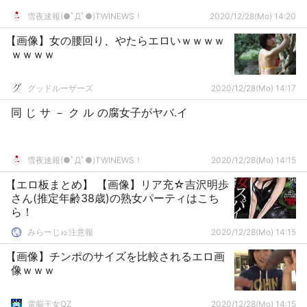
雪夜速報(●ﾟДﾟ●)TWINEWS！
2020/12/28(Mo) 14:20
【画像】女の腰回り、やたらエロいｗｗｗｗ
ｗｗｗｗ
グッドルーザーズ
2020/12/28(Mo) 14:17
同 じ サ － ク ル の腐女子がヤバ.イ
雪夜速報(●ﾟДﾟ●)TWINEWS！
2020/12/28(Mo) 14:15
【エロ板まとめ】 【画像】リア充☆吉沢明歩
さん(推定年齢38歳)の熟女パーティはこち
ら！
みらーじゅ注意報
2020/12/28(Mo) 14:15
【画像】チンポのサイズを比較されるエロ画
像ｗｗｗ
電脳王女QZ
2020/12/28(Mo) 14:15