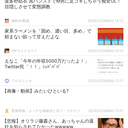
波多野結衣 黒パンストでM男に足コキしちゃう痴女OL！
目隠しさせて変態調教
無料AV動画
2020/12/28(Mo) 13:13
家系ラーメンを「固め、濃い目、多め」で
頼まない奴って甘えだよな
VIPワイドガイド
2020/12/28(Mo) 13:12
えなこ「今年の年収5000万だったよ！」
Twitter民「！！」ｼｭﾊﾞﾊﾞﾊﾞ
ワロタニッキ
2020/12/28(Mo) 13:11
【画像・動画】みたいひといる?
更新情報：エッチな体験談と写メ - エチケン
2020/12/28(Mo) 13:11
【悲報】オリラジ藤森さん、あっちゃんの退
社を知らされてなかったwwwww