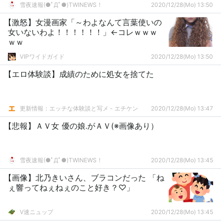
雪夜速報(●ﾟДﾟ●)TWINEWS！
2020/12/28(Mo) 13:50
【激怒】女漫画家「～わよなんて言葉使いの
女いないわよ！！！！！！」←コレｗｗｗ
ｗｗ
VIPワイドガイド
2020/12/28(Mo) 13:50
【エロ体験談】成績のために処女を捨てた
更新情報：エッチな体験談と写メ - エチケン
2020/12/28(Mo) 13:47
【悲報】ＡＶ女 優の娘.がＡＶ(※画像あり）
雪夜速報(●ﾟДﾟ●)TWINEWS！
2020/12/28(Mo) 13:45
【画像】北乃きいさん、ブラコンだった 「ね
ぇ響ってねぇねぇのこと好き？♡」
V速ニュップ
2020/12/28(Mo) 13:45