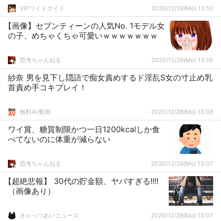
VIPワイドガイド
2020/12/28(Mo) 13:10
【画像】セブンティーンの人気No. 1モデル女
の子、めちゃくちゃ可愛いｗｗｗｗｗｗｗ
思考ちゃんねる
2020/12/28(Mo) 13:10
紗奈 男を見下し隠語で痴女責めするド淫乱S女の寸止め乳
首責め手コキプレイ！
無料AV動画
2020/12/28(Mo) 13:08
ワイ賞、糖質制限かつ一日1200kcalしか食
べてないのに体重が減らない
思考ちゃんねる
2020/12/28(Mo) 13:07
【超絶悲報】 30代の貯金額、ヤバすぎる!!!!
（画像あり）
きゃっつあいニュース
2020/12/28(Mo) 13:07