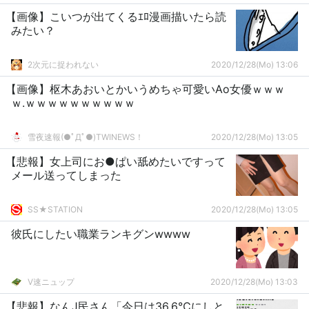
【画像】こいつが出てくるｴﾛ漫画描いたら読
みたい？
2次元に捉われない
2020/12/28(Mo) 13:06
【画像】枢木あおいとかいうめちゃ可愛いAo女優ｗｗｗ
ｗ.ｗｗｗｗｗｗｗｗｗｗ
雪夜速報(●ﾟДﾟ●)TWINEWS！
2020/12/28(Mo) 13:05
【悲報】女上司にお●ぱい舐めたいですって
メール送ってしまった
SS★STATION
2020/12/28(Mo) 13:05
彼氏にしたい職業ランキグンwwww
V速ニュップ
2020/12/28(Mo) 13:03
【悲報】なんJ民さん「今日は36.6℃にしと