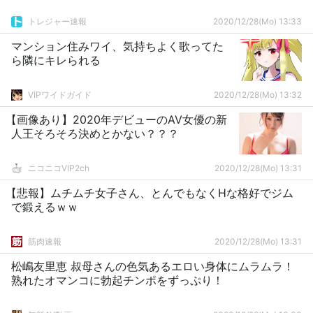
トレジャー速報
2020/12/28(Mo) 13:33
マンション住みワイ、気持ちよく歌ってた
ら隣にキレられる
VIPワイドガイド
2020/12/28(Mo) 13:32
【画像あり】2020年デビューのAV女優の新
人王そろそろ決めとかない？？？
ニコニコVIP2ch
2020/12/28(Mo) 13:31
【悲報】ムチムチ女子さん、とんでもなくHな格好でジム
で鍛えるｗｗ
筋肉速報
2020/12/28(Mo) 13:31
松嶋友里恵 叔母さんの色気あるエロい身体にムラムラ！
熟れたオマンコに勃起チンポをずっぷり！