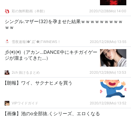
彩の無料動画（本館）
2020/12/28(Mo) 14:00
シングル.マザー(32)を孕ませた結果ｗｗｗｗｗｗｗｗｗ
ｗｗ
雪夜速報(●ﾟДﾟ●)TWINEWS！
2020/12/28(Mo) 13:55
彡(◉)(◉)（アカン…DANCE中にキチガイゲー
ジが溜まってきた…）
2ch 抜けるまとめ
2020/12/28(Mo) 13:53
【朗報】ワイ、サクナヒメを買う
VIPワイドガイド
2020/12/28(Mo) 13:52
【画像】池のo全部抜.くシリーズ、エロくなる