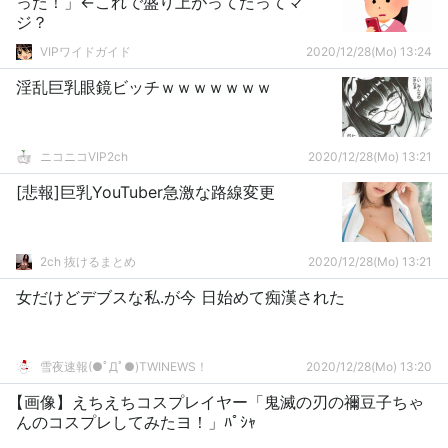
った！」←これで盛り上がってたってマ
ジ？
VIPワイドガイド
2020/12/28(Mo) 13:24
淫乱巨乳眼鏡ビッチｗｗｗｗｗｗｗ
ニコニコVIP2ch
2020/12/28(Mo) 13:21
[悲報]巨乳YouTuber急激な路線変更
2ch 抜けるまとめ
2020/12/28(Mo) 13:21
女だけどデブスな私.が今 日始めて痴漢された
雪夜速報(●ﾟДﾟ●)TWINEWS！
2020/12/28(Mo) 13:20
【画像】えちえちコスプレイヤー「鬼滅の刃の禰豆子ちゃ
んのコスプレしてみたヨ！」ﾊﾟｼｬ