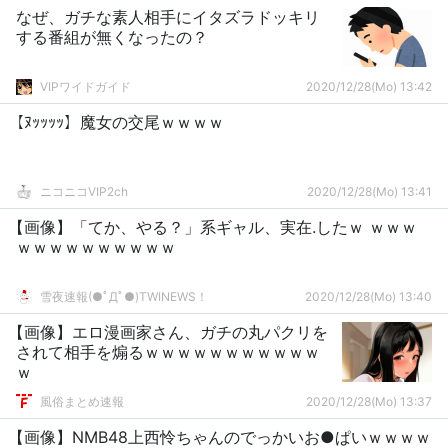
なぜ、ガチな素人相手にイタズラドッキリ
する番組が無くなったの？
VIPワイドガイド
2020/12/28(Mo) 13:42
【ﾇｯｯｯｯ】魔女の交尾ｗｗｗｗ
ニコニコVIP2ch
2020/12/28(Mo) 13:41
【画像】「てか、やる？」系ギャル、実在.したｗ ｗｗｗ
ｗｗｗｗｗｗｗｗｗｗ
雪夜速報(●ﾟДﾟ●)TWINEWS！
2020/12/28(Mo) 13:40
【画像】エロ漫画家さん、ガチの丸パクリを
されて相手を煽るｗｗｗｗｗｗｗｗｗｗｗ
ｗ
風俗まとめ速報
2020/12/28(Mo) 13:37
【画像】NMB48上西怜ちゃんのでっかいお●ぱいｗｗｗｗ