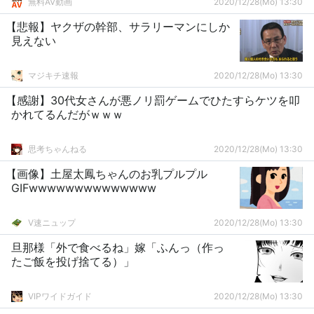
無料AV動画
2020/12/28(Mo) 13:30
【悲報】ヤクザの幹部、サラリーマンにしか
見えない
マジキチ速報
2020/12/28(Mo) 13:30
【感謝】30代女さんが悪ノリ罰ゲームでひたすらケツを叩
かれてるんだがｗｗｗ
思考ちゃんねる
2020/12/28(Mo) 13:30
【画像】土屋太鳳ちゃんのお乳プルプル
GIFwwwwwwwwwwwwww
V速ニュップ
2020/12/28(Mo) 13:30
旦那様「外で食べるね」嫁「ふんっ（作っ
たご飯を投げ捨てる）」
VIPワイドガイド
2020/12/28(Mo) 13:30