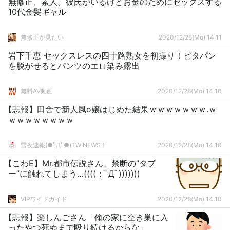
無修正、素人。彼氏がいるけどお金のためにセックスする
10代金髪ギャル
無修正が見たい
2020/12/28(Mo) 14:11
岩下千恵 セックスレスの四十路熟女を初撮り！ピタパン
を脱がせるとパンツのエロ染み露出
無料AV動画
2020/12/28(Mo) 14:10
【悲報】田舎で新人風o嬢はじめた結果ｗｗｗｗｗｗｗ.ｗ
ｗｗｗｗｗｗｗｗ
雪夜速報(●ﾟДﾟ●)TWINEWS！
2020/12/28(Mo) 14:10
【こわE】Mr.都市伝説さん、禁断の”タブ
ー”に触れてしまう…((((；ﾟДﾟ)))))))
VIPワイドガイド
2020/12/28(Mo) 14:10
【悲報】楽しんごさん「俺の家に空き巣に入
ったやつ死ぬまで殴り続けるからな」