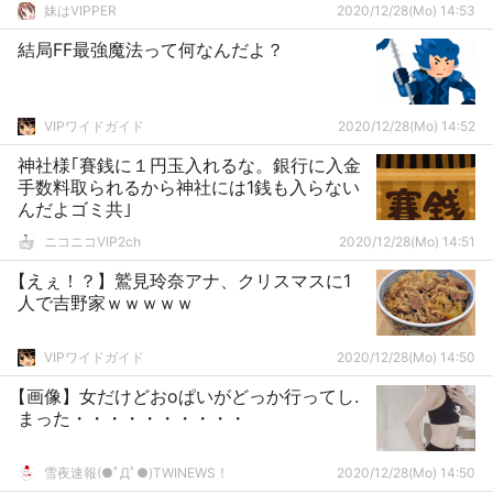
妹はVIPPER
2020/12/28(Mo) 14:53
結局FF最強魔法って何なんだよ？
VIPワイドガイド
2020/12/28(Mo) 14:52
神社様｢賽銭に１円玉入れるな。銀行に入金
手数料取られるから神社には1銭も入らない
んだよゴミ共｣
ニコニコVIP2ch
2020/12/28(Mo) 14:51
【えぇ！？】鷲見玲奈アナ、クリスマスに1
人で吉野家ｗｗｗｗｗ
VIPワイドガイド
2020/12/28(Mo) 14:50
【画像】女だけどおoぱいがどっか行ってし.
まった・・・・・・・・・・
雪夜速報(●ﾟДﾟ●)TWINEWS！
2020/12/28(Mo) 14:50