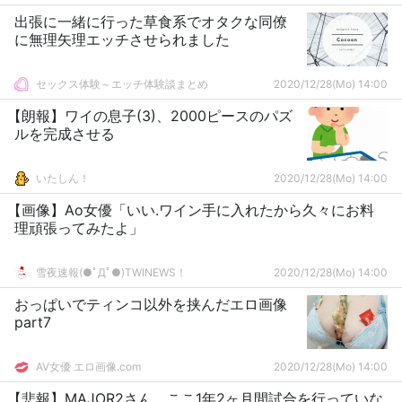
出張に一緒に行った草食系でオタクな同僚
に無理矢理エッチさせられました
セックス体験～エッチ体験談まとめ
2020/12/28(Mo) 14:00
【朗報】ワイの息子(3)、2000ピースのパズ
ルを完成させる
いたしん！
2020/12/28(Mo) 14:00
【画像】Ao女優「いい.ワイン手に入れたから久々にお料
理頑張ってみたよ」
雪夜速報(●ﾟДﾟ●)TWINEWS！
2020/12/28(Mo) 14:00
おっぱいでティンコ以外を挟んだエロ画像
part7
AV女優 エロ画像.com
2020/12/28(Mo) 14:00
【悲報】MAJOR2さん、ここ1年2ヶ月間試合を行っていな