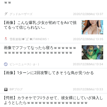
ｗｗ
グッドルーザーズ
2020/12/28(Mo) 13:37
【画像】こんな爆乳.少女が初めてをAoで捨
てるって信じられない…
雪夜速報(●ﾟДﾟ●)TWINEWS！
2020/12/28(Mo) 13:35
画像でフフッてなったら寝ろｗｗｗｗｗｗ
ｗｗｗｗｗｗｗｗｗｗｗｗｗｗｗｗｗｗ
ピシーニュース(・p・)ゞ
2020/12/28(Mo) 13:34
【画像】1ターンに2回攻撃してきそうな鳥が見つかる
BIPブログ
2020/12/28(Mo) 13:33
【愕然】カラオケでフｴラさせて、彼女裸にしていざ挿入し
ようとしたらｗｗｗｗｗｗｗｗｗｗｗｗｗｗｗｗ