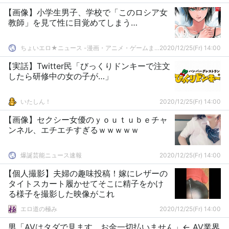
【画像】小学生男子、学校で「このロシア女
教師」を見て性に目覚めてしまう…
ちょいエロ★ニュース -漫画・アニメ・ゲームまとめ-
2020/12/25(Fr) 14:00
【実話】Twitter民「びっくりドンキーで注文
したら研修中の女の子が…」
いたしん！
2020/12/25(Fr) 14:00
【画像】セクシー女優のｙｏｕｔｕｂｅチャ
ンネル、エチエチすぎるｗｗｗｗｗ
爆誕芸能ニュース速報
2020/12/25(Fr) 14:00
【個人撮影】夫婦の趣味投稿！嫁にレザーの
タイトスカート履かせてそこに精子をかけ
る様子を撮影した映像がこれ
エロ道の極み
2020/12/25(Fr) 14:00
男「AVはタダで見ます、お金一切払いません」← AV業界