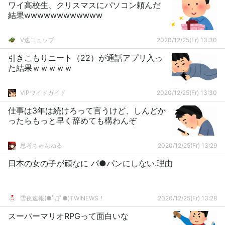
ワイ高校生、クリスマスにパソコン頼んだ
結果wwwwwwwwwwww
V速ニュップ
2020/12/25(Fr) 13:30
引きこもりニート（22）が通話アプリ入っ
た結果ｗｗｗｗｗ
VIPワイドガイド
2020/12/25(Fr) 13:30
仕事は3年は続けろって言うけど、しんどか
ったらもっと早く辞めても構わんぞ
思考ちゃんねる
2020/12/25(Fr) 13:29
日本の女の子が頑なに パ●パンにしない.理由
雪夜速報(●ﾟДﾟ●)TWINEWS！
2020/12/25(Fr) 13:28
スーパーマリオRPGって面白いな