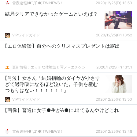
雪夜速報(●ﾟДﾟ●)TWINEWS！
2020/12/25(Fr) 13:53
結局クリアできなかったゲームといえば？
VIPワイドガイド
2020/12/25(Fr) 13:52
【エロ体験談】自分へのクリスマスプレゼントは露出
更新情報：エッチな体験談と写メ - エチケン
2020/12/25(Fr) 13:51
【号泣】女さん「結婚指輪のダイヤが小さす
ぎて過呼吸になるほど泣いた。子供を産む
つもりはない！！！！！！」
VIPワイドガイド
2020/12/25(Fr) 13:50
【画像】普通に女子●生がA●に.出てるんやけどこれ
雪夜速報(●ﾟДﾟ●)TWINEWS！
2020/12/25(Fr) 13:48