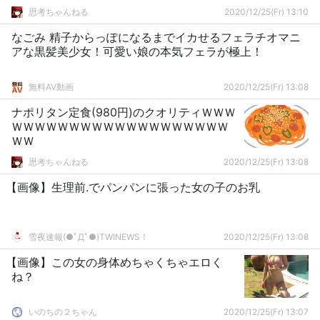
思考ちゃんねる
2020/12/25(Fr) 13:10
なごみ 精子からっぽになるまでイカせるフェラチオマニ
アな黒髪美少女！可愛い娘の本気フェラが極上！
無料AV動画
2020/12/25(Fr) 13:08
ナポリタン定食(980円)のクオリティＷＷＷ
ＷＷＷＷＷＷＷＷＷＷＷＷＷＷＷＷＷＷＷ
ＷＷ
思考ちゃんねる
2020/12/25(Fr) 13:08
【画像】生理前.でパンパンに張った女の子のお乳
雪夜速報(●ﾟДﾟ●)TWINEWS！
2020/12/25(Fr) 13:08
【画像】この女の身体めちゃくちゃエロく
ね？
いのちの２ちゃん
2020/12/25(Fr) 13:07