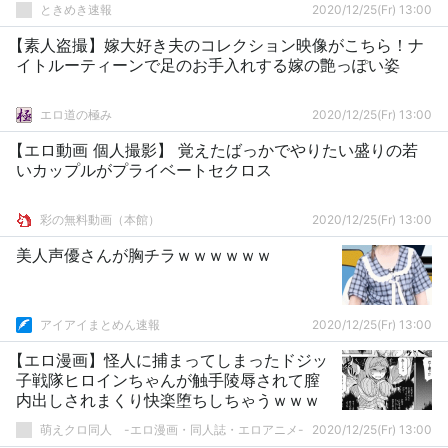
ときめき速報
2020/12/25(Fr) 13:00
【素人盗撮】嫁大好き夫のコレクション映像がこちら！ナ
イトルーティーンで足のお手入れする嫁の艶っぽい姿
エロ道の極み
2020/12/25(Fr) 13:00
【エロ動画 個人撮影】 覚えたばっかでやりたい盛りの若
いカップルがプライベートセクロス
彩の無料動画（本館）
2020/12/25(Fr) 13:00
美人声優さんが胸チラｗｗｗｗｗｗ
アイアイまとめん速報
2020/12/25(Fr) 13:00
【エロ漫画】怪人に捕まってしまったドジッ
子戦隊ヒロインちゃんが触手陵辱されて膣
内出しされまくり快楽堕ちしちゃうｗｗｗ
萌えクロ同人 -エロ漫画・同人誌・エロアニメ-
2020/12/25(Fr) 13:00