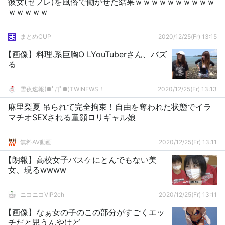
彼女(セフレ)を風俗で働かせた結果ｗｗｗｗｗｗｗｗｗｗ
ｗｗｗｗｗ
まとめCUP
2020/12/25(Fr) 13:15
【画像】料理.系巨胸O LYouTuberさん、バズ
る
雪夜速報(●ﾟДﾟ●)TWINEWS！
2020/12/25(Fr) 13:13
麻里梨夏 吊られて完全拘束！自由を奪われた状態でイラ
マチオSEXされる童顔ロリギャル娘
無料AV動画
2020/12/25(Fr) 13:11
【朗報】高校女子バスケにとんでもない美
女、現るwwww
ニコニコVIP2ch
2020/12/25(Fr) 13:11
【画像】なぁ女の子のこの部分がすごくエッ
チだと思うんやけど