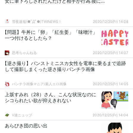
女に筆下ろしされたんだけど相手が行為.後に…
雪夜速報(●ﾟДﾟ●)TWINEWS！
2020/12/25(Fr) 14:08
【問題】牛丼に「卵」「紅生姜」「味噌汁」
一つ付けるとしたら？
思考ちゃんねる
2020/12/25(Fr) 14:07
【逆さ撮り】パンストミニスカ女性を電車に乗るまで追跡
して撮影しまくった逆さ撮りパンチラ画像
パンチラ画像マニア/素人エロ画像
2020/12/25(Fr) 14:05
上坂すみれ（28）さん、こんな状況なのに
シコられたい欲が抑えきれない
V速ニュップ
2020/12/25(Fr) 14:04
あらびき団の思い出