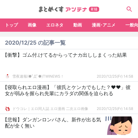
トップ
画像
エロネタ
動画
漫画･アニメ
一般
2020/12/25 の記事一覧
【衝撃】ゴム付.けてるからってナカ出ししまくった結果
雪夜速報(●ﾟДﾟ●)TWINEWS！
2020/12/25(Fr) 14:58
【寝取られエロ漫画】「彼氏とケンカでもした？♥♥」彼
女が弱みを握られ先輩にカラダの関係を迫られる
ドウコレ｜エロ同人誌 エロ漫画 二次エロ画像
2020/12/25(Fr) 14:58
【悲報】ダンガンロンパさん、新作が出る気
配が全く無い