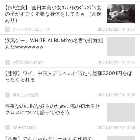
【ｵｯｷ注意】 全日本美少女ｺﾝﾃｽﾄのｸﾞﾗﾝﾌﾟﾘ女
の子がすごく卑猥な身体をしてるｗ （画像
あり）
きゃっつあいニュース
2020/12/25(Fr) 13:07
浮気ゲー、WHITE ALBUM2の名言で打線組
んだwwwwwww
2次元に捉われない
2020/12/25(Fr) 13:06
【悲報】ワイ、中国人デリヘルに当たり総額32001円をぼ
ったくられる
風俗まとめ速報
2020/12/25(Fr) 13:05
性夜なのに暇な奴らのために俺の初ホモセ
クロスについて語ってやろう
SS★STATION
2020/12/25(Fr) 13:05
【画像】でんじゃらすじーさんの作者の