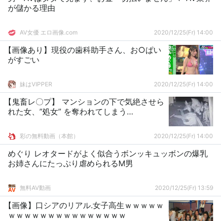
が儲かる理由
AV女優 エロ画像.com
2020/12/25(Fr) 14:00
【画像あり】現役の歯科助手さん、お○ぱい
がすごい
妹はVIPPER
2020/12/25(Fr) 14:00
【鬼畜レ〇プ】 マンションの下で気絶させら
れた女、”処女” を奪われてしまう…
彩の無料動画（本館）
2020/12/25(Fr) 14:00
めぐり レオタードがよく似合うボンッキュッボンの爆乳
お姉さんにたっぷり虐められるM男
無料AV動画
2020/12/25(Fr) 13:59
【画像】口シアのリアル.女子高生ｗｗｗｗｗ
ｗｗｗｗｗｗｗｗｗｗｗｗｗｗｗ