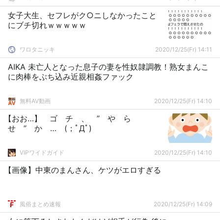
女子大生、セフレがク○ニしなかったこと
にブチ切れｗｗｗｗｗ
ワロタニッキ
2020/12/25(Fr) 14:11
AIKA 未亡人となった息子の妻を性奴隷調教！熟女まんこ
に肉棒をぶち込み近親相姦ファック
無料AV動画
2020/12/25(Fr) 14:10
【おお…】 ゴ チ 、 ” や ら
せ ” か … (；ﾟДﾟ)
VIPワイドガイド
2020/12/25(Fr) 14:10
【画像】中東のまんさん、ケツがエロすぎる
風俗まとめ速報
2020/12/25(Fr) 14:09