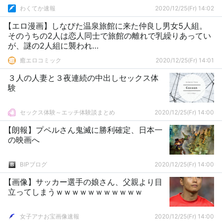
わくてか速報
2020/12/25(Fr) 14:02
【エロ漫画】しなびた温泉旅館に来た仲良し男女5人組。
そのうちの2人は恋人同士で旅館の離れで乳繰りあってい
が、謎の2人組に襲われ…
癒エロコミック
2020/12/25(Fr) 14:01
３人の人妻と３夜連続の中出しセックス体
験
セックス体験～エッチ体験談まとめ
2020/12/25(Fr) 14:00
【朗報】プペルさん鬼滅に勝利確定、日本一
の映画へ
BIPブログ
2020/12/25(Fr) 14:00
【画像】サッカー選手の娘さん、父親より目
立ってしまうｗｗｗｗｗｗｗｗｗｗｗ
女子アナお宝画像速報
2020/12/25(Fr) 14:00