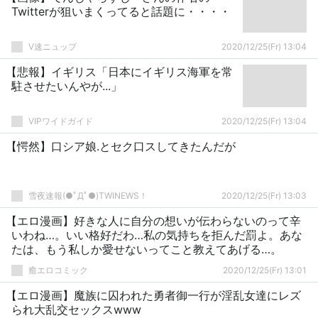
Twitterが狙いまくってると話題に・・・・
V速ニュップ
2020/12/25(Fr) 13:04
【悲報】イギリス「日本にイギリス海軍を常
駐させたいんやが...」
VIPワイドガイド
2020/12/25(Fr) 13:04
【愕然】口シア娘.とセク口スしてきたんだが
雪夜速報(●ﾟДﾟ●)TWINEWS！
2020/12/25(Fr) 13:03
【エロ漫画】好きな人に自分の想いが伝わらないのって辛
いわね…。いい格好だわ…私の気持ちを拒んだ罰よ。あな
たは、もう私しか愛せないってこと教えてあげる…。
癒エロコミック
2020/12/25(Fr) 13:01
【エロ漫画】魔族に囚われた勇者御一行が淫乱女達にレズ
られ大乱交セックスwww