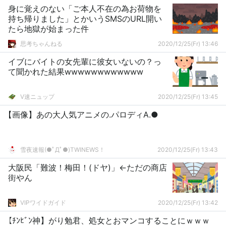
身に覚えのない「ご本人不在の為お荷物を
持ち帰りました」とかいうSMSのURL開い
たら地獄が始まった件
思考ちゃんねる
2020/12/25(Fr) 13:46
イブにバイトの女先輩に彼女いないの？っ
て聞かれた結果wwwwwwwwwwww
V速ニュップ
2020/12/25(Fr) 13:45
【画像】あの大人気アニメの.パロディA.●
雪夜速報(●ﾟДﾟ●)TWINEWS！
2020/12/25(Fr) 13:43
大阪民「難波！梅田！(ドヤ)」←ただの商店
街やん
VIPワイドガイド
2020/12/25(Fr) 13:42
【ﾁﾝﾋﾞﾝ神】がり勉君、処女とおマンコすることにｗｗｗ