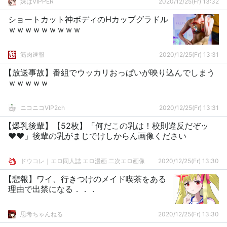
妹はVIPPER
2020/12/25(Fr) 13:32
ショートカット神ボディのHカップグラドル
ｗｗｗｗｗｗｗｗｗ
筋肉速報
2020/12/25(Fr) 13:31
【放送事故】番組でウッカリおっぱいが映り込んでしまう
ｗｗｗｗｗ
ニコニコVIP2ch
2020/12/25(Fr) 13:31
【爆乳後輩】【52枚】「何だこの乳は！校則違反だぞッ
♥♥」後輩の乳がまじでけしからん画像ください
ドウコレ｜エロ同人誌 エロ漫画 二次エロ画像
2020/12/25(Fr) 13:30
【悲報】ワイ、行きつけのメイド喫茶をある
理由で出禁になる．．．
思考ちゃんねる
2020/12/25(Fr) 13:30