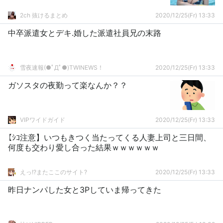
2ch 抜けるまとめ
2020/12/25(Fr) 13:33
中卒派遣女とデキ.婚した派遣社員兄の末路
雪夜速報(●ﾟДﾟ●)TWINEWS！
2020/12/25(Fr) 13:33
ガソスタの夜勤って楽なんか？？
VIPワイドガイド
2020/12/25(Fr) 13:33
【ｼｺ注意】いつもきつく当たってくる人妻上司と三日間、
何度も交わり愛し合った結果ｗｗｗｗｗｗ
えっ!?またここのサイト?
2020/12/25(Fr) 13:33
昨日ナンパした女と3Pしていま帰ってきた