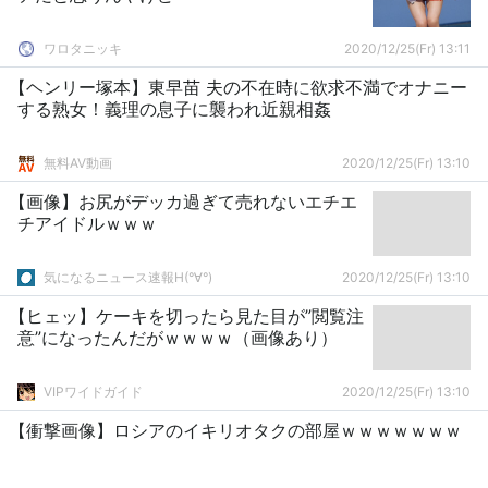
ワロタニッキ
2020/12/25(Fr) 13:11
【ヘンリー塚本】東早苗 夫の不在時に欲求不満でオナニー
する熟女！義理の息子に襲われ近親相姦
無料AV動画
2020/12/25(Fr) 13:10
【画像】お尻がデッカ過ぎて売れないエチエ
チアイドルｗｗｗ
気になるニュース速報H(°∀°)
2020/12/25(Fr) 13:10
【ヒェッ】ケーキを切ったら見た目が”閲覧注
意”になったんだがｗｗｗｗ（画像あり）
VIPワイドガイド
2020/12/25(Fr) 13:10
【衝撃画像】ロシアのイキリオタクの部屋ｗｗｗｗｗｗｗ