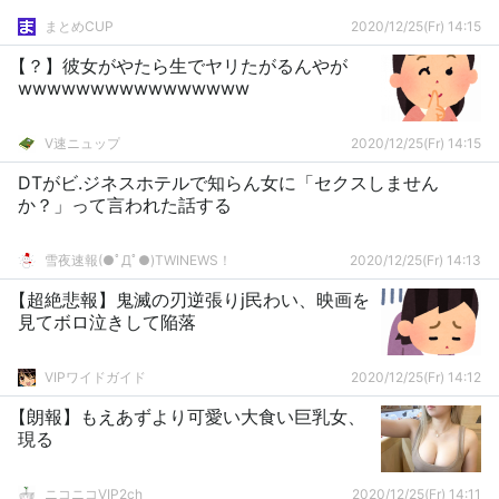
まとめCUP
2020/12/25(Fr) 14:15
【？】彼女がやたら生でヤリたがるんやが
wwwwwwwwwwwwwwww
V速ニュップ
2020/12/25(Fr) 14:15
DTがビ.ジネスホテルで知らん女に「セクスしません
か？」って言われた話する
雪夜速報(●ﾟДﾟ●)TWINEWS！
2020/12/25(Fr) 14:13
【超絶悲報】鬼滅の刃逆張りj民わい、映画を
見てボロ泣きして陥落
VIPワイドガイド
2020/12/25(Fr) 14:12
【朗報】もえあずより可愛い大食い巨乳女、
現る
ニコニコVIP2ch
2020/12/25(Fr) 14:11