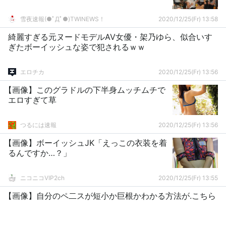
雪夜速報(●ﾟДﾟ●)TWINEWS！
2020/12/25(Fr) 13:58
綺麗すぎる元ヌードモデルAV女優・架乃ゆら、似合いす
ぎたボーイッシュな姿で犯されるｗｗ
エロチカ
2020/12/25(Fr) 13:56
【画像】このグラドルの下半身ムッチムチで
エロすぎて草
つるには速報
2020/12/25(Fr) 13:56
【画像】ボーイッシュJK「えっこの衣装を着
るんですか…？」
ニコニコVIP2ch
2020/12/25(Fr) 13:55
【画像】自分のペ二スが短小か巨根かわかる方法が.こちら