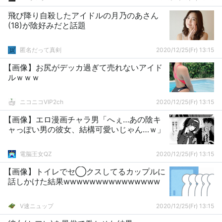
飛び降り自殺したアイドルの月乃のあさん
(18)が陰好みだと話題
匿名だって真剣
2020/12/25(Fr) 13:15
【画像】お尻がデッカ過ぎて売れないアイド
ルｗｗｗ
ニコニコVIP2ch
2020/12/25(Fr) 13:15
【画像】エロ漫画チャラ男「へぇ…あの陰キ
ャっぽい男の彼女、結構可愛いじゃん…ｗ」
電脳王女QZ
2020/12/25(Fr) 13:15
【画像】トイレでセ◯クスしてるカップルに
話しかけた結果wwwwwwwwwwwwwww
V速ニュップ
2020/12/25(Fr) 13:15