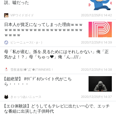
説、嘘だった
VIPワイドガイド
2020/12/25(Fr) 14:42
日本人が貧乏になってしまった理由ｗｗｗ
ｗｗｗｗｗｗｗｗｗｗｗｗｗｗｗｗｗｗｗ
ｗｗｗｗ
ピシーニュース(・p・)ゞ
2020/12/25(Fr) 14:39
母「私が産む。孫を.見るためにはそれしかない」俺「正
気かよ！？」母「ちゅっ❤︎」俺「ん…///」
雪夜速報(●ﾟДﾟ●)TWINEWS！
2020/12/25(Fr) 14:38
【超絶望】 ﾎﾓﾋﾞﾃﾞｵのバイト代がこち
ら・・・・・
きゃっつあいニュース
2020/12/25(Fr) 14:37
【エロ体験談】どうしてもテレビに出たい一心で、エッチ
な番組に出演した子供時代