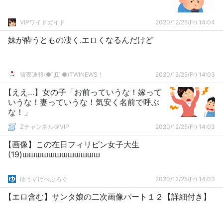
VIPワイドガイド
2020/12/25(Fr) 14:04
妹が酔うともの凄く.エロくなるんだけど
雪夜速報(●ﾟДﾟ●)TWINEWS！
2020/12/25(Fr) 14:03
【ええ…】女の子「お前っていうな！嫁って
いうな！妻っていうな！気安く名前で呼ぶ
な！」
Zチャンネル＠VIP
2020/12/25(Fr) 14:03
【画像】この在日フィリピン女子大生
(19)шшшшшшшшшшшш
ゆうすけべぶろぐ
2020/12/25(Fr) 14:03
【エロ含む】サンタ娘の二次画像パート１２【詳細付き】