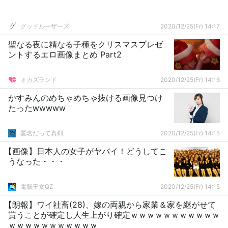
グッドルーザーズ
2020/12/25(Fr) 14:17
聖なる夜に精なる子種をクリスマスプレゼ
ントするエロ画像まとめ Part2
オカズランド
2020/12/25(Fr) 14:16
かすみんのめちゃめちゃ抜ける画像見つけ
たったwwwww
匿名だって真剣
2020/12/25(Fr) 14:15
【画像】日本人の女子がヤバイ！どうしてこ
うなった・・・
電脳王女QZ
2020/12/25(Fr) 14:15
【朗報】ワイ社畜(28)、嫁の両親から家業＆家を継がせて
貰うことが確定し人生上がり確定ｗｗｗｗｗｗｗｗｗｗｗ
ｗｗｗｗｗｗｗｗｗｗｗ