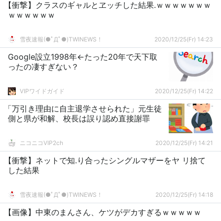
【衝撃】クラスのギャルとヱッチした結果.ｗｗｗｗｗｗｗ
ｗｗｗｗｗｗ
雪夜速報(●ﾟДﾟ●)TWINEWS！
2020/12/25(Fr) 14:23
Google設立1998年←たった20年で天下取
ったの凄すぎない？
VIPワイドガイド
2020/12/25(Fr) 14:22
「万引き理由に自主退学させられた」元生徒
側と県が和解、校長は誤り認め直接謝罪
ニコニコVIP2ch
2020/12/25(Fr) 14:21
【衝撃】ネットで知.り合ったシングルマザーをヤ リ捨て
した結果
雪夜速報(●ﾟДﾟ●)TWINEWS！
2020/12/25(Fr) 14:18
【画像】中東のまんさん、ケツがデカすぎるｗｗｗｗｗ