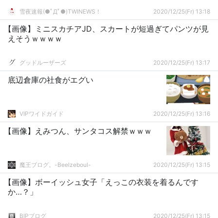
雪夜速報(●ﾟДﾟ●)TWINEWS！
2020/12/25(Fr) 13:18
【画像】ミニスカチアJD、スカートが短過ぎてパンツが見
えそうｗｗｗｗ
グッドルーザーズ
2020/12/25(Fr) 13:17
底辺倉庫の社食がエグい
VIPワイドガイド
2020/12/25(Fr) 13:16
【画像】えみつん、サンタコス解禁ｗｗｗ
魔王ブログ。-Beelzeboul-
2020/12/25(Fr) 13:15
【画像】ボーイッシュ女子「えっこの衣装を着るんです
か…？」
BIPブログ
2020/12/25(Fr) 13:15