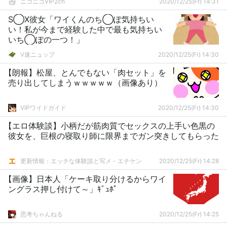
ニコニコVIP2ch
2020/12/25(Fr) 14:31
S◯X彼女「ワイくんのち◯ぽ気持ちい
い！私が今まで経験した中で最も気持ちい
いち◯ぽの一つ！」
V速ニュップ
2020/12/25(Fr) 14:30
【朗報】松屋、とんでもない「肉セット」を
売り出してしまうｗｗｗｗｗ（画像あり）
VIPワイドガイド
2020/12/25(Fr) 14:30
【エロ体験談】小柄だが筋肉質でセックスの上手い色黒の
彼女を、巨根の寝取り師に限界までガン突きしてもらった
更新情報：エッチな体験談と写メ - エチケン
2020/12/25(Fr) 14:28
【画像】日本人「ケーキ取り分けるからワイ
ングラス押し付けて～」ｷﾞｭﾎﾟ
思考ちゃんねる
2020/12/25(Fr) 14:25