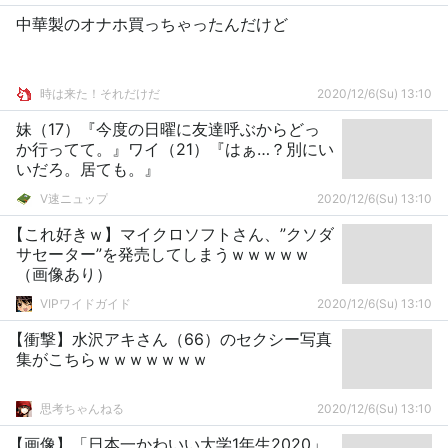
中華製のオナホ買っちゃったんだけど
時は来た！それだけだ
2020/12/6(Su) 13:10
妹（17）『今度の日曜に友達呼ぶからどっ
か行ってて。』ワイ（21）『はぁ…？別にい
いだろ。居ても。』
V速ニュップ
2020/12/6(Su) 13:10
【これ好きｗ】マイクロソフトさん、”クソダ
サセーター”を発売してしまうｗｗｗｗｗ
（画像あり）
VIPワイドガイド
2020/12/6(Su) 13:10
【衝撃】水沢アキさん（66）のセクシー写真
集がこちらｗｗｗｗｗｗｗ
思考ちゃんねる
2020/12/6(Su) 13:10
【画像】「日本一かわいい大学1年生2020」