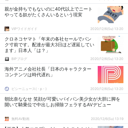
親が金持ちでもないのに40代以上でニート
やってる奴がたくさんいるという現実
VIPワイドガイド
2020/12/6(Su) 13:20
クロネコヤマト「年末の各社セールでパン
ク寸前です。配達が最大3日ほど遅延してい
ます」日本人「は？」
BIPブログ
2020/12/6(Su) 13:20
海外アニメ会社社長「日本のキャラクター
コンテンツは時代遅れ」
ピシーニュース(・p・)ゞ
2020/12/6(Su) 13:20
朝比奈ななせ 笑顔が可愛いパイパン美少女が大胆に脚を
開いて騎乗位で中出しお掃除フェラするAVデビュー
無料AV動画
2020/12/6(Su) 13:19