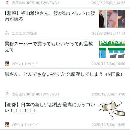
雪夜速報(●ﾟДﾟ●)TWINEWS！
2020/12/6(Su) 14:55
【悲報】福山雅治さん、腹が出てベルトに腹
肉が乗る
ニコニコVIP2ch
2020/12/6(Su) 14:51
業務スーパーで買ってもいいぞって商品教
えて
VIPワイドガイド
2020/12/6(Su) 14:50
男さん、とんでもないやり方で.痴漢してしまう（※画像）
雪夜速報(●ﾟДﾟ●)TWINEWS！
2020/12/6(Su) 14:50
【画像】日本の新しいお札が最高にカッコい
い！！！！！！
VIPワイドガイド
2020/12/6(Su) 14:50