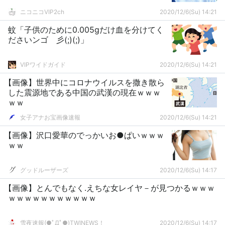
ニコニコVIP2ch
2020/12/6(Su) 14:21
蚊「子供のために0.005gだけ血を分けてく
ださいンゴ 彡(;)(;)」
VIPワイドガイド
2020/12/6(Su) 14:21
【画像】世界中にコロナウイルスを撒き散ら
した震源地である中国の武漢の現在ｗｗｗ
ｗｗ
女子アナお宝画像速報
2020/12/6(Su) 14:21
【画像】沢口愛華のでっかいお●ぱいｗｗｗ
ｗｗ
グッドルーザーズ
2020/12/6(Su) 14:17
【画像】とんでもなく.えちな女レイヤ－が見つかるｗｗｗ
ｗｗｗｗｗｗｗｗｗｗｗ
雪夜速報(●ﾟДﾟ●)TWINEWS！
2020/12/6(Su) 14:17