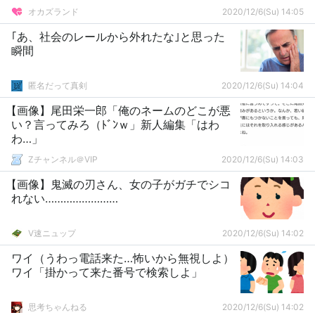
オカズランド
2020/12/6(Su) 14:05
｢あ、社会のレールから外れたな｣と思った
瞬間
匿名だって真剣
2020/12/6(Su) 14:04
【画像】尾田栄一郎「俺のネームのどこが悪
い？言ってみろ（ﾄﾞﾝｗ」新人編集「はわ
わ…」
Zチャンネル＠VIP
2020/12/6(Su) 14:03
【画像】鬼滅の刃さん、女の子がガチでシコ
れない……………………
V速ニュップ
2020/12/6(Su) 14:02
ワイ（うわっ電話来た…怖いから無視しよ）
ワイ「掛かって来た番号で検索しよ」
思考ちゃんねる
2020/12/6(Su) 14:02