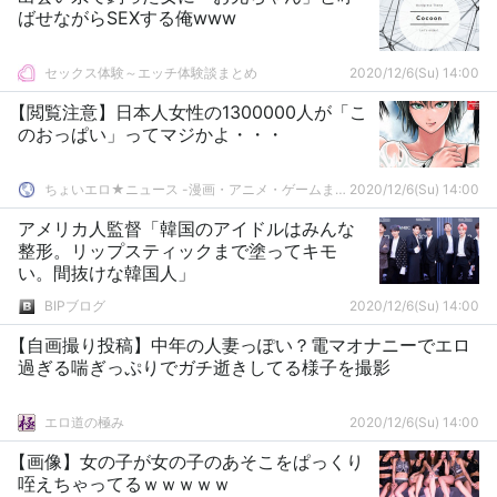
ばせながらSEXする俺www
セックス体験～エッチ体験談まとめ
2020/12/6(Su) 14:00
【閲覧注意】日本人女性の1300000人が「こ
のおっぱい」ってマジかよ・・・
ちょいエロ★ニュース -漫画・アニメ・ゲームまとめ-
2020/12/6(Su) 14:00
アメリカ人監督「韓国のアイドルはみんな
整形。リップスティックまで塗ってキモ
い。間抜けな韓国人」
BIPブログ
2020/12/6(Su) 14:00
【自画撮り投稿】中年の人妻っぽい？電マオナニーでエロ
過ぎる喘ぎっぷりでガチ逝きしてる様子を撮影
エロ道の極み
2020/12/6(Su) 14:00
【画像】女の子が女の子のあそこをぱっくり
咥えちゃってるｗｗｗｗｗ