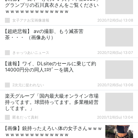
グランプリの石川真衣さんをご覧ください
ｗｗｗｗｗｗｗｗｗｗｗｗｗ
女子アナお宝画像速報
2020/12/6(Su) 13:08
【超絶悲報】 avの撮影、もう滅茶苦
茶・・・ （画像あり）
きゃっつあいニュース
2020/12/6(Su) 13:07
【速報】ワイ、DLsiteのセールに乗じて約
14000円分の同人ｴﾛｹﾞーを購入
2次元に捉われない
2020/12/6(Su) 13:06
楽天グループ「国内最大級オンライン市場
持ってます。球団待ってます。多業種経営
してます。」
匿名だって真剣
2020/12/6(Su) 13:04
【画像】銃持ったえろい.体の女子さんｗｗｗ
ｗｗｗｗｗｗｗｗｗｗｗｗｗ