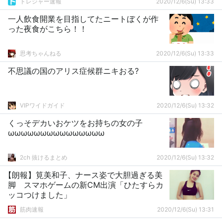
トレジャー速報
2020/12/6(Su) 13:33
一人飲食開業を目指してたニートぼくが作
った夜食がこちら！！
思考ちゃんねる
2020/12/6(Su) 13:33
不思議の国のアリス症候群ニキおる?
VIPワイドガイド
2020/12/6(Su) 13:32
くっそデカいおケツをお持ちの女の子
ωωωωωωωωωωωωωωω
2ch 抜けるまとめ
2020/12/6(Su) 13:32
【朗報】筧美和子、ナース姿で大胆過ぎる美
脚 スマホゲームの新CM出演「ひたすらカ
ッコつけました」
筋肉速報
2020/12/6(Su) 13:31