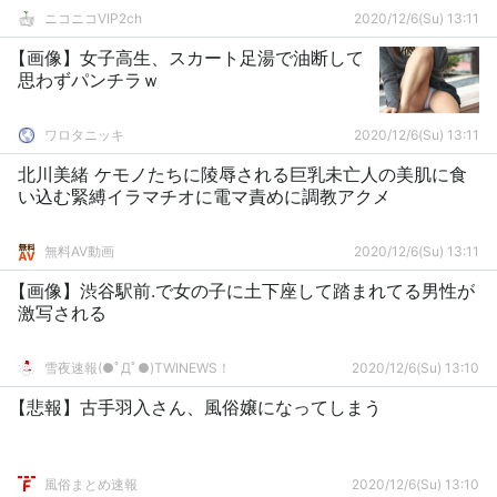
ニコニコVIP2ch
2020/12/6(Su) 13:11
【画像】女子高生、スカート足湯で油断して
思わずパンチラｗ
ワロタニッキ
2020/12/6(Su) 13:11
北川美緒 ケモノたちに陵辱される巨乳未亡人の美肌に食
い込む緊縛イラマチオに電マ責めに調教アクメ
無料AV動画
2020/12/6(Su) 13:11
【画像】渋谷駅前.で女の子に土下座して踏まれてる男性が
激写される
雪夜速報(●ﾟДﾟ●)TWINEWS！
2020/12/6(Su) 13:10
【悲報】古手羽入さん、風俗嬢になってしまう
風俗まとめ速報
2020/12/6(Su) 13:10