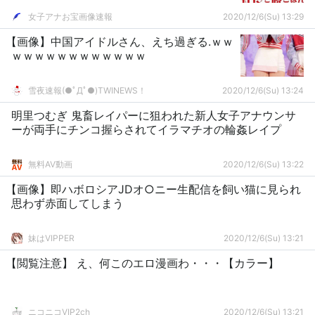
女子アナお宝画像速報
2020/12/6(Su) 13:29
【画像】中国アイドルさん、えち過ぎる.ｗｗ
ｗｗｗｗｗｗｗｗｗｗｗｗ
雪夜速報(●ﾟДﾟ●)TWINEWS！
2020/12/6(Su) 13:24
明里つむぎ 鬼畜レイパーに狙われた新人女子アナウンサ
ーが両手にチンコ握らされてイラマチオの輪姦レイプ
無料AV動画
2020/12/6(Su) 13:22
【画像】即ハボロシアJDオ○ニー生配信を飼い猫に見られ
思わず赤面してしまう
妹はVIPPER
2020/12/6(Su) 13:21
【閲覧注意】 え、何このエロ漫画わ・・・【カラー】
ニコニコVIP2ch
2020/12/6(Su) 13:21