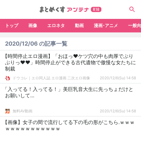
トップ
画像
エロネタ
動画
漫画･アニメ
一般
2020/12/06 の記事一覧
【時間停止エロ漫画】「おほっ♥ケツ穴の中も肉厚でぶり
ぶりっ♥♥」時間停止ができる古代遺物で傲慢な女たちに
制裁
ドウコレ｜エロ同人誌 エロ漫画 二次エロ画像
2020/12/6(Su) 14:58
「入ってる！入ってる！」美巨乳音大生に先っちょだけと
お願いして…
無料AV動画
2020/12/6(Su) 14:58
【画像】女子の間で流行してる下の毛の形がこちら.ｗｗｗ
ｗｗｗｗｗｗｗｗｗｗｗ