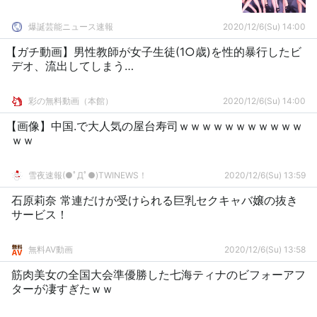
爆誕芸能ニュース速報
2020/12/6(Su) 14:00
【ガチ動画】男性教師が女子生徒(1○歳)を性的暴行したビ
デオ、流出してしまう…
彩の無料動画（本館）
2020/12/6(Su) 14:00
【画像】中国.で大人気の屋台寿司ｗｗｗｗｗｗｗｗｗｗｗ
ｗｗ
雪夜速報(●ﾟДﾟ●)TWINEWS！
2020/12/6(Su) 13:59
石原莉奈 常連だけが受けられる巨乳セクキャバ嬢の抜き
サービス！
無料AV動画
2020/12/6(Su) 13:58
筋肉美女の全国大会準優勝した七海ティナのビフォーアフ
ターが凄すぎたｗｗ