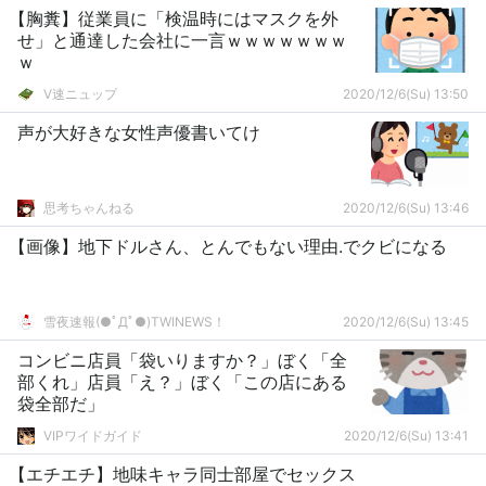
【胸糞】従業員に「検温時にはマスクを外
せ」と通達した会社に一言ｗｗｗｗｗｗｗ
ｗ
V速ニュップ
2020/12/6(Su) 13:50
声が大好きな女性声優書いてけ
思考ちゃんねる
2020/12/6(Su) 13:46
【画像】地下ドルさん、とんでもない理由.でクビになる
雪夜速報(●ﾟДﾟ●)TWINEWS！
2020/12/6(Su) 13:45
コンビニ店員「袋いりますか？」ぼく「全
部くれ」店員「え？」ぼく「この店にある
袋全部だ」
VIPワイドガイド
2020/12/6(Su) 13:41
【エチエチ】地味キャラ同士部屋でセックス