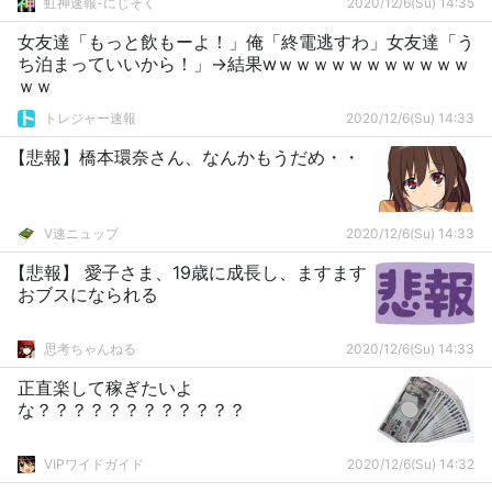
虹神速報-にじそく
2020/12/6(Su) 14:35
女友達「もっと飲もーよ！」俺「終電逃すわ」女友達「う
ち泊まっていいから！」→結果wｗｗｗｗｗｗｗｗｗｗｗ
ｗｗ
トレジャー速報
2020/12/6(Su) 14:33
【悲報】橋本環奈さん、なんかもうだめ・・
V速ニュップ
2020/12/6(Su) 14:33
【悲報】 愛子さま、19歳に成長し、ますます
おブスになられる
思考ちゃんねる
2020/12/6(Su) 14:33
正直楽して稼ぎたいよ
な？？？？？？？？？？？？
VIPワイドガイド
2020/12/6(Su) 14:32