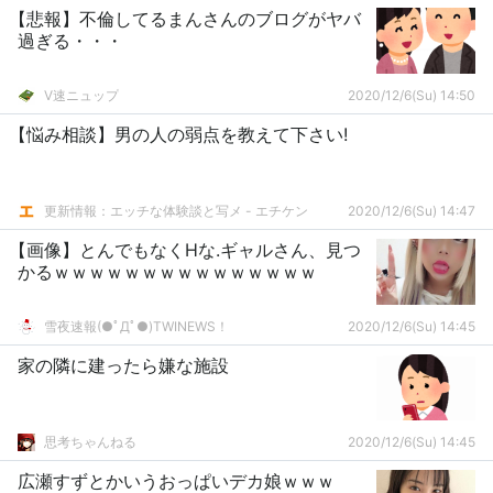
【悲報】不倫してるまんさんのブログがヤバ
過ぎる・・・
V速ニュップ
2020/12/6(Su) 14:50
【悩み相談】男の人の弱点を教えて下さい!
更新情報：エッチな体験談と写メ - エチケン
2020/12/6(Su) 14:47
【画像】とんでもなくHな.ギャルさん、見つ
かるｗｗｗｗｗｗｗｗｗｗｗｗｗｗｗ
雪夜速報(●ﾟДﾟ●)TWINEWS！
2020/12/6(Su) 14:45
家の隣に建ったら嫌な施設
思考ちゃんねる
2020/12/6(Su) 14:45
広瀬すずとかいうおっぱいデカ娘ｗｗｗ