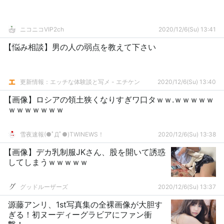
ニコニコVIP2ch
2020/12/6(Su) 13:41
【悩み相談】男の人の弱点を教えて下さい
更新情報：エッチな体験談と写メ - エチケン
2020/12/6(Su) 13:40
【画像】ロシアの領土狭くなりすぎワ口タｗｗ.ｗｗｗｗｗ
ｗｗｗｗｗｗｗ
雪夜速報(●ﾟДﾟ●)TWINEWS！
2020/12/6(Su) 13:38
【画像】デカ乳制服JKさん、股を開いて誘惑
してしまうｗｗｗｗｗ
グッドルーザーズ
2020/12/6(Su) 13:37
源藤アンリ、1st写真集の全裸画像が大胆す
ぎる！初ヌーディーグラビアにファン衝