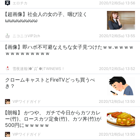
エロチカ
2020/12/6(Su) 13:56
【超画像】社会人の女の子、咽び泣く
ωωωωωωωω
ニコニコVIP2ch
2020/12/6(Su) 13:55
【画像】即ハボ不可避なえちな女子見つけたｗｗ.ｗｗｗｗ
ｗｗｗｗｗｗｗｗｗ
雪夜速報(●ﾟДﾟ●)TWINEWS！
2020/12/6(Su) 13:52
クロームキャストとFireTVどっち買うべ
き？
VIPワイドガイド
2020/12/6(Su) 13:50
【朗報】 かつや、 ガチで今日からカツカレ
ー(竹)、ロースカツ定食(竹)、カツ丼(竹)が
500円にｗｗｗｗｗ
VIPワイドガイド
2020/12/6(Su) 13:50