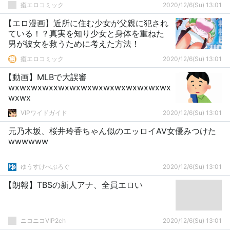
癒エロコミック
2020/12/6(Su) 13:01
【エロ漫画】近所に住む少女が父親に犯され
ている！？真実を知り少女と身体を重ねた
男が彼女を救うために考えた方法！
癒エロコミック
2020/12/6(Su) 13:01
【動画】MLBで大誤審
wxwxwxwxxwxwxwxwxwxwxwxwxwxwx
wxwx
VIPワイドガイド
2020/12/6(Su) 13:01
元乃木坂、桜井玲香ちゃん似のエッロイAV女優みつけた
wwwwww
ゆうすけべぶろぐ
2020/12/6(Su) 13:01
【朗報】TBSの新人アナ、全員エロい
ニコニコVIP2ch
2020/12/6(Su) 13:01