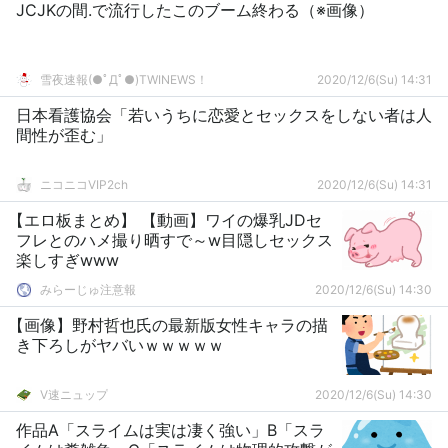
JCJKの間.で流行したこのブーム終わる（※画像）
雪夜速報(●ﾟДﾟ●)TWINEWS！
2020/12/6(Su) 14:31
日本看護協会「若いうちに恋愛とセックスをしない者は人
間性が歪む」
ニコニコVIP2ch
2020/12/6(Su) 14:31
【エロ板まとめ】 【動画】ワイの爆乳JDセ
フレとのハメ撮り晒すで～w目隠しセックス
楽しすぎwww
みらーじゅ注意報
2020/12/6(Su) 14:30
【画像】野村哲也氏の最新版女性キャラの描
き下ろしがヤバいｗｗｗｗｗ
V速ニュップ
2020/12/6(Su) 14:30
作品A「スライムは実は凄く強い」B「スラ