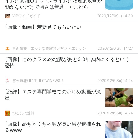
イムは糞雑魚」C「スライムは物理的攻撃が
効かないだけで強さは普通」←これら
VIPワイドガイド
2020/12/6(Su) 14:30
【画像・動画】若妻見てもらいたい
更新情報：エッチな体験談と写メ - エチケン
2020/12/6(Su) 14:27
【画像】このクラス.の地震があと3 0年以内にくるという
恐怖
雪夜速報(●ﾟДﾟ●)TWINEWS！
2020/12/6(Su) 14:24
【絶許】エステ専門学校でのいじめ動画が流
出
つるには速報
2020/12/6(Su) 14:24
【画像】めちゃくちゃ顎が長い男が逮捕され
るwww