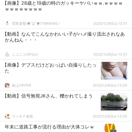
【画像】28歳と19歳の時のガッキーヤバいｗｗ.ｗｗｗｗ
ｗｗｗｗｗｗｗｗ
雪夜速報(●ﾟДﾟ●)TWINEWS！
2020/12/6(Su) 13:31
【動画】なんでこんなかわいい子がハメ撮り流出されなあ
かんねん・・・
ニコニコVIP2ch
2020/12/6(Su) 13:31
【画像】デブスだけどおっぱい自撮りしたっ
た
妹はVIPPER
2020/12/6(Su) 13:30
【動画】信号無視JKさん、轢かれてしまう
マジキチ速報
2020/12/6(Su) 13:30
年末に道路工事が流行る理由が大体コレｗ