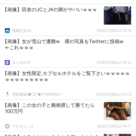
【画像】田舎のJCとJKの脚がヤバいｗｗｗ
電脳王女QZ
2020/12/6(Su) 14:15
【画像】女が雪山で遭難w 裸の写真をTwitterに投稿w
←これｗｗｗ
まとめCUP
2020/12/6(Su) 14:15
【画像】女性限定.カプセルホテルをご覧下さいｗｗｗｗｗ
ｗｗｗｗｗｗｗｗｗ
雪夜速報(●ﾟДﾟ●)TWINEWS！
2020/12/6(Su) 14:13
【画像】この女の子と腕相撲して勝てたら
100万円
ワロタニッキ
2020/12/6(Su) 14:11