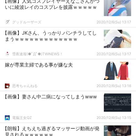
【画像】人気コスプレイヤーえなこさんがつ
いに綾波レイのコスプレを披露ｗｗｗｗｗ
グッドルーザーズ
2020/12/6(Su) 13:17
【画像】JKさん、うっかり.パンチラしてし
まうｗｗｗｗｗｗｗｗｗｗｗｗｗ
雪夜速報(●ﾟДﾟ●)TWINEWS！
2020/12/6(Su) 13:17
嫁が専業主婦である事が嫌な夫
思考ちゃんねる
2020/12/6(Su) 13:16
【画像】妻さん中二病になってしまうwww
電脳王女QZ
2020/12/6(Su) 13:15
【朗報】えちえち過ぎるマッサージ動画が発
見されるｗｗｗｗｗｗ