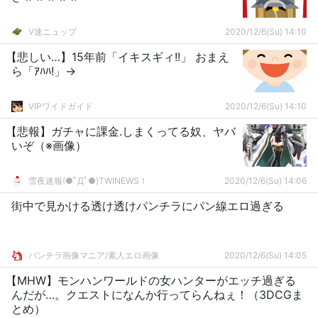
V速ニュップ
2020/12/6(Su) 14:10
【悲しい…】15年前「イキスギィ!!」 おまえ
ら「ｱﾊﾊ!」→
VIPワイドガイド
2020/12/6(Su) 14:10
【悲報】ガチャに課金.しまくってる奴、ヤバ
いぞ（※画像）
雪夜速報(●ﾟДﾟ●)TWINEWS！
2020/12/6(Su) 14:06
街中で見かける透け透けパンチラにパン線エロ過ぎる
パンチラ画像マニア/素人エロ画像
2020/12/6(Su) 14:05
【MHW】モンハンワールドの女ハンターがエッチ過ぎる
んだが…。クエストになんか行ってらんねぇ！（3DCGま
とめ）