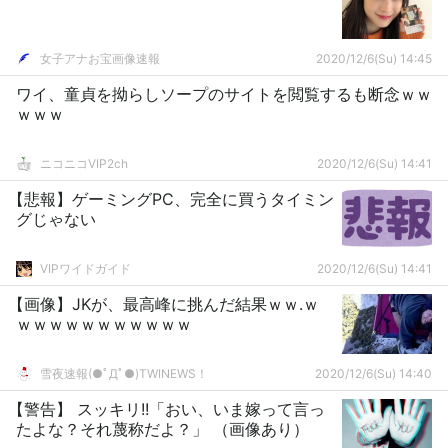
女子アナお宝画像速報
2020/12/6(Su) 14:45
ワイ、童貞を拗らしソープのサイトを閲覧するも断念ｗｗ
ｗｗｗ
ニコニコVIP2ch
2020/12/6(Su) 14:41
【悲報】ゲーミングPC、完全に買うタイミン
グじゃない
VIPワイドガイド
2020/12/6(Su) 14:41
【画像】JKが、最高峰に挑んだ結果ｗｗ.ｗ
ｗｗｗｗｗｗｗｗｗｗｗ
雪夜速報(●ﾟДﾟ●)TWINEWS！
2020/12/6(Su) 14:40
【警告】 スッキリ!!「おい、いま嫁って言っ
たよな？それ蔑称だよ？」 （画像あり）