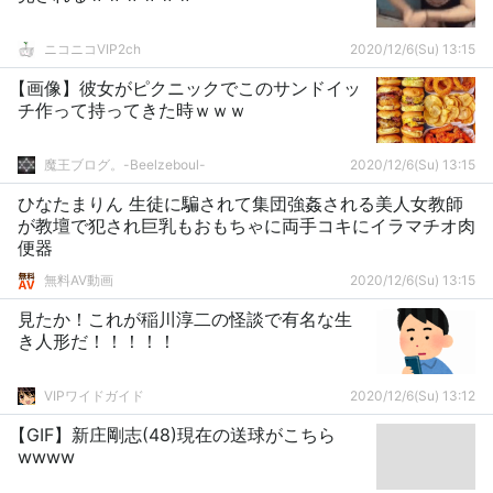
ニコニコVIP2ch
2020/12/6(Su) 13:15
【画像】彼女がピクニックでこのサンドイッ
チ作って持ってきた時ｗｗｗ
魔王ブログ。-Beelzeboul-
2020/12/6(Su) 13:15
ひなたまりん 生徒に騙されて集団強姦される美人女教師
が教壇で犯され巨乳もおもちゃに両手コキにイラマチオ肉
便器
無料AV動画
2020/12/6(Su) 13:15
見たか！これが稲川淳二の怪談で有名な生
き人形だ！！！！！
VIPワイドガイド
2020/12/6(Su) 13:12
【GIF】新庄剛志(48)現在の送球がこちら
wwww