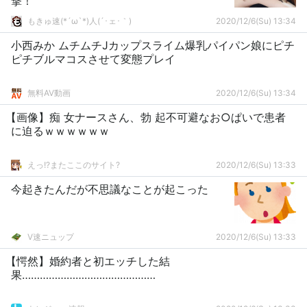
撃！
もきゅ速(*´ω`*)人(´･ェ･｀)
2020/12/6(Su) 13:34
小西みか ムチムチJカップスライム爆乳パイパン娘にピチ
ピチブルマコスさせて変態プレイ
無料AV動画
2020/12/6(Su) 13:34
【画像】痴 女ナースさん、勃 起不可避なお○ぱいで患者
に迫るｗｗｗｗｗｗ
えっ!?またここのサイト?
2020/12/6(Su) 13:33
今起きたんだが不思議なことが起こった
V速ニュップ
2020/12/6(Su) 13:33
【愕然】婚約者と初エッチした結
果………………………………………