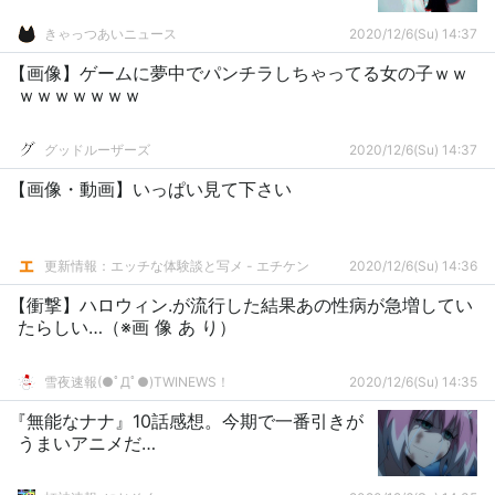
きゃっつあいニュース
2020/12/6(Su) 14:37
【画像】ゲームに夢中でパンチラしちゃってる女の子ｗｗ
ｗｗｗｗｗｗｗ
グッドルーザーズ
2020/12/6(Su) 14:37
【画像・動画】いっぱい見て下さい
更新情報：エッチな体験談と写メ - エチケン
2020/12/6(Su) 14:36
【衝撃】ハロウィン.が流行した結果あの性病が急増してい
たらしい…（※画 像 あ り）
雪夜速報(●ﾟДﾟ●)TWINEWS！
2020/12/6(Su) 14:35
『無能なナナ』10話感想。今期で一番引きが
うまいアニメだ…