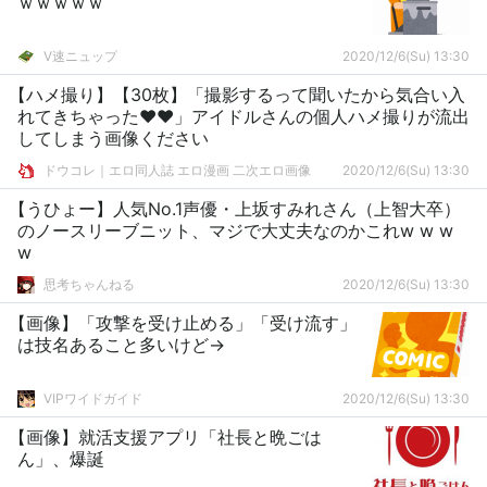
ｗｗｗｗｗ
V速ニュップ
2020/12/6(Su) 13:30
【ハメ撮り】【30枚】「撮影するって聞いたから気合い入
れてきちゃった♥♥」アイドルさんの個人ハメ撮りが流出
してしまう画像ください
ドウコレ｜エロ同人誌 エロ漫画 二次エロ画像
2020/12/6(Su) 13:30
【うひょー】人気No.1声優・上坂すみれさん（上智大卒）
のノースリーブニット、マジで大丈夫なのかこれw w w
w
思考ちゃんねる
2020/12/6(Su) 13:30
【画像】「攻撃を受け止める」「受け流す」
は技名あること多いけど→
VIPワイドガイド
2020/12/6(Su) 13:30
【画像】就活支援アプリ「社長と晩ごは
ん」、爆誕