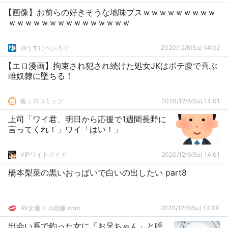
【画像】お前らの好きそうな地味ブスｗｗｗｗｗｗｗｗｗ
ｗｗｗｗｗｗｗｗｗｗｗｗｗｗｗ
ゆうすけべぶろぐ
2020/12/6(Su) 14:02
【エロ漫画】拘束され犯され続けた処女JKはボテ腹で喜ぶ
雌奴隷に墜ちる！
癒エロコミック
2020/12/6(Su) 14:01
上司「ワイ君、明日から応援で1週間長野に
言ってくれ！」ワイ「はい！」
VIPワイドガイド
2020/12/6(Su) 14:01
橋本梨菜の黒いおっぱいで白いの出したい part8
AV女優 エロ画像.com
2020/12/6(Su) 14:00
出会い系で釣った女に「お兄ちゃん」と呼