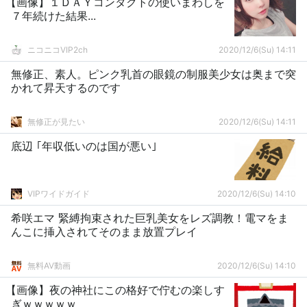
【画像】１ＤＡＹコンタクトの使いまわしを
７年続けた結果...
ニコニコVIP2ch
2020/12/6(Su) 14:11
無修正、素人。ピンク乳首の眼鏡の制服美少女は奥まで突
かれて昇天するのです
無修正が見たい
2020/12/6(Su) 14:11
底辺 ｢年収低いのは国が悪い｣
VIPワイドガイド
2020/12/6(Su) 14:10
希咲エマ 緊縛拘束された巨乳美女をレズ調教！電マをま
んこに挿入されてそのまま放置プレイ
無料AV動画
2020/12/6(Su) 14:10
【画像】夜の神社にこの格好で佇むの楽しす
ぎｗｗｗｗｗ