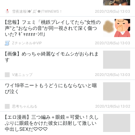
雪夜速報(●ﾟДﾟ●)TWINEWS！
2020/12/6(Su) 13:03
【悲報】フェミ「桃鉄プレイしてたら"女性の
声"と"おならの音"が同一視されて深く傷つ
いた? ｷﾞｬｫｫｫｫｰﾝ‼」
Zチャンネル＠VIP
2020/12/6(Su) 13:03
【画像】めっちゃ綺麗なイモムシがおられま
す
V速ニュップ
2020/12/6(Su) 13:03
ワイ19卒ニートもうどうにもならないと咽
び泣く
思考ちゃんねる
2020/12/6(Su) 13:02
【エロ漫画】三つ編み＋眼鏡＝可愛い！久し
ぶりに眼鏡をかけた彼女に顔射して激しい
中出しSEXだ♡♡♡