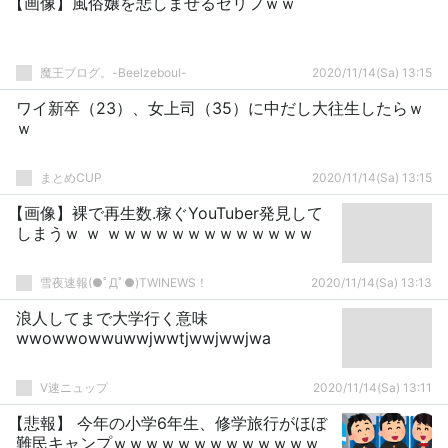
【画像】風俗嬢を悲しませるセリフｗｗ
魔王ブログ。-Beelzeboul-
2020/11/14(Sa) 13:15
ワイ新卒（23）、女上司（35）に中だし大往生したらｗ
ｗ
まとめCUP
2020/11/14(Sa) 13:15
【画像】裸で再生数.稼ぐYouTuber発見して
しまうｗ ｗ ｗｗｗｗｗｗｗｗｗｗｗｗｗ
雪夜速報(●ﾟДﾟ●)TWINEWS！
2020/11/14(Sa) 13:13
浪人してまで大学行く意味
wwowwowwuwwjwwtjwwjwwjwa
V速ニュップ
2020/11/14(Sa) 13:11
【悲報】 今年の小学6年生、修学旅行がほぼ
難民キャンプｗｗｗｗｗｗｗｗｗｗｗｗｗ