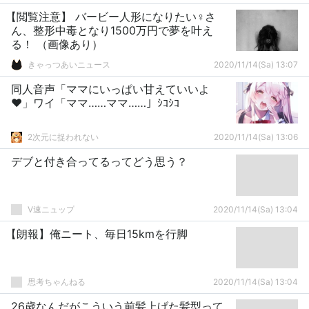
【閲覧注意】 バービー人形になりたい♀さ
ん、整形中毒となり1500万円で夢を叶え
る！ （画像あり）
きゃっつあいニュース
2020/11/14(Sa) 13:07
同人音声「ママにいっぱい甘えていいよ
❤️」ワイ「ママ……ママ……」ｼｺｼｺ
2次元に捉われない
2020/11/14(Sa) 13:06
デブと付き合ってるってどう思う？
V速ニュップ
2020/11/14(Sa) 13:04
【朗報】俺ニート、毎日15kmを行脚
思考ちゃんねる
2020/11/14(Sa) 13:04
26歳なんだがこういう前髪上げた髪型って