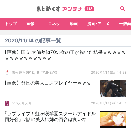
トップ
画像
エロネタ
動画
漫画･アニメ
一般
2020/11/14 の記事一覧
【画像】国立.大偏差値70の女の子が脱いだ結果ｗｗｗｗｗ
ｗｗｗｗｗｗｗｗｗｗ
雪夜速報(●ﾟДﾟ●)TWINEWS！
2020/11/14(Sa) 14:58
【画像】外国の美人コスプレイヤーｗｗｗ
5chえちえち
2020/11/14(Sa) 14:57
『ラブライブ！虹ヶ咲学園スクールアイドル
同好会』7話の美人姉妹の百合は良いな！！