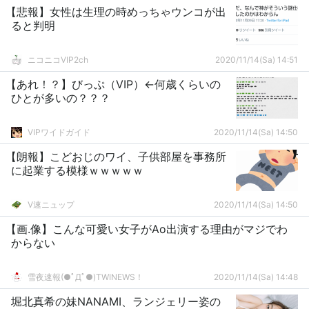
【悲報】女性は生理の時めっちゃウンコが出
ると判明
ニコニコVIP2ch
2020/11/14(Sa) 14:51
【あれ！？】びっぷ（VIP）←何歳くらいの
ひとが多いの？？？
VIPワイドガイド
2020/11/14(Sa) 14:50
【朗報】こどおじのワイ、子供部屋を事務所
に起業する模様ｗｗｗｗｗ
V速ニュップ
2020/11/14(Sa) 14:50
【画.像】こんな可愛い女子がAo出演する理由がマジでわ
からない
雪夜速報(●ﾟДﾟ●)TWINEWS！
2020/11/14(Sa) 14:48
堀北真希の妹NANAMI、ランジェリー姿の