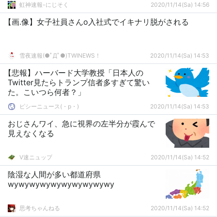
虹神速報-にじそく
2020/11/14(Sa) 14:56
【画.像】女子社員さんo入社式でイキナリ脱がされる
雪夜速報(●ﾟДﾟ●)TWINEWS！
2020/11/14(Sa) 14:53
【悲報】ハーバード大学教授「日本人の
Twitter見たらトランプ信者多すぎて驚い
た。こいつら何者？」
ピシーニュース(・p・)ゞ
2020/11/14(Sa) 14:53
おじさんワイ、急に視界の左半分が霞んで
見えなくなる
V速ニュップ
2020/11/14(Sa) 14:52
陰湿な人間が多い都道府県
wywywywywywywywywywy
思考ちゃんねる
2020/11/14(Sa) 14:52