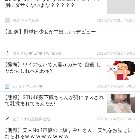
別にダサくないよな？？？？？
匿名だって真剣
2020/11/14(Sa) 13:04
【画.像】野球部少女が中出しa vデビュー
雪夜速報(●ﾟДﾟ●)TWINEWS！
2020/11/14(Sa) 13:03
【懺悔】ワイのせいで人妻がガチで"自殺"し
たかもしれへんわぁ?
Zチャンネル＠VIP
2020/11/14(Sa) 13:03
【悲報】STU48薮下楓ちゃんが男にキスされ
て乳揉まれてるんだが
女子アナお宝画像速報
2020/11/14(Sa) 13:03
【朗報】美人No.1声優の上坂すみれさん、美乳をお見せに
なられるw w w w w w w w