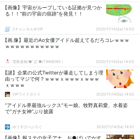
【画像】宇宙がループしている証拠が見つか
る！！"前の宇宙の痕跡"を発見！！
Zチャンネル＠VIP
2020/11/14(Sa) 14:03
【画.像】最近のAo女優アイドル超えてるだろコレｗｗｗ
ｗｗｗｗｗｗｗｗｗｗｗ
雪夜速報(●ﾟДﾟ●)TWINEWS！
2020/11/14(Sa) 14:03
【謎】企業の公式Twitterが暴走してしまう理
由ってマジで何？ｗｗｗｘｗｗｗｘｗｗｗ
ｘｗｗｗ
VIPワイドガイド
2020/11/14(Sa) 14:02
“アイドル界最強ルックス”モー娘。牧野真莉愛、水着姿
で“ガチ女神”ぶり披露
ゆうすけべぶろぐ
2020/11/14(Sa) 14:01
【画像】報ステの女子アナ、お●ぱいでかす