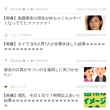
雪夜速報(●ﾟДﾟ●)TWINEWS！
2020/11/14(Sa) 13:58
【画像】加護亜依の現在がめちゃくちゃヤバ
くなっててたァァァァァ！
ニコニコVIP2ch
2020/11/14(Sa) 13:55
【画像】タイで.女5人男1人が全裸水泳した結果ｗｗｗｗｗ
ｗｗｗｗｗｗｗｗｗｗ
雪夜速報(●ﾟДﾟ●)TWINEWS！
2020/11/14(Sa) 13:53
彼女の口臭がキツいのを遠回しに気づかせ
たい
V速ニュップ
2020/11/14(Sa) 13:51
【画像】僕氏、今日１日で７時間以上歩いた
結果ｗｗｗｗｗｗｗｗｗｗｗｗｗｗｗｗｗ
ｗ