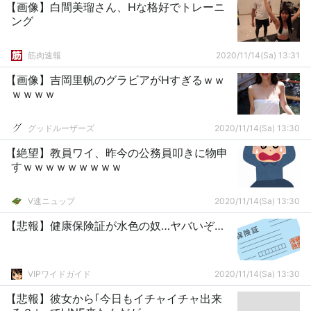
【画像】白間美瑠さん、Hな格好でトレーニ
ング
筋肉速報
2020/11/14(Sa) 13:31
【画像】吉岡里帆のグラビアがHすぎるｗｗ
ｗｗｗｗ
グッドルーザーズ
2020/11/14(Sa) 13:30
【絶望】教員ワイ、昨今の公務員叩きに物申
すｗｗｗｗｗｗｗｗｗ
V速ニュップ
2020/11/14(Sa) 13:30
【悲報】健康保険証が水色の奴…ヤバいぞ…
VIPワイドガイド
2020/11/14(Sa) 13:30
【悲報】彼女から｢今日もイチャイチャ出来