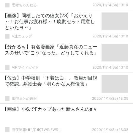
思考ちゃんねる
2020/11/14(Sa) 13:10
【画像】同棲したての彼女(23)「おかえり
～！お仕事お疲れ様～！晩酌セット用意し
といたヨ～」
V速ニュップ
2020/11/14(Sa) 13:10
【分かるｗ】有名漫画家「近藤真彦のニュー
スのせいで”こう”なった。どうしてくれる」
VIPワイドガイド
2020/11/14(Sa) 13:10
【佐賀】中学校則「下着は白」、教員が目視
で確認…弁護士会「明らかな人権侵害」
風俗まとめ速報
2020/11/14(Sa) 13:09
【画像】小6.でFカップあった新人さんのa v
雪夜速報(●ﾟДﾟ●)TWINEWS！
2020/11/14(Sa) 13:08