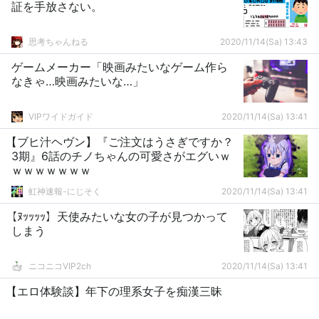
証を手放さない。
思考ちゃんねる
2020/11/14(Sa) 13:43
ゲームメーカー「映画みたいなゲーム作ら
なきゃ…映画みたいな…」
VIPワイドガイド
2020/11/14(Sa) 13:41
【ブヒ汁ヘヴン】『ご注文はうさぎですか？
3期』6話のチノちゃんの可愛さがエグいｗ
ｗｗｗｗｗｗｗ
虹神速報-にじそく
2020/11/14(Sa) 13:41
【ﾇｯｯｯｯ】天使みたいな女の子が見つかって
しまう
ニコニコVIP2ch
2020/11/14(Sa) 13:41
【エロ体験談】年下の理系女子を痴漢三昧