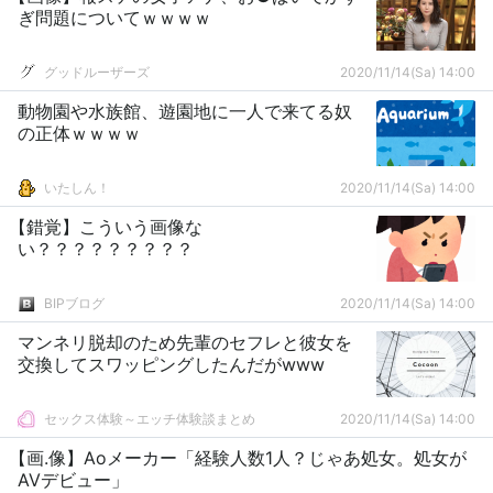
ぎ問題についてｗｗｗｗ
グッドルーザーズ
2020/11/14(Sa) 14:00
動物園や水族館、遊園地に一人で来てる奴
の正体ｗｗｗｗ
いたしん！
2020/11/14(Sa) 14:00
【錯覚】こういう画像な
い？？？？？？？？？
BIPブログ
2020/11/14(Sa) 14:00
マンネリ脱却のため先輩のセフレと彼女を
交換してスワッピングしたんだがwww
セックス体験～エッチ体験談まとめ
2020/11/14(Sa) 14:00
【画.像】Aoメーカー「経験人数1人？じゃあ処女。処女が
AVデビュー」