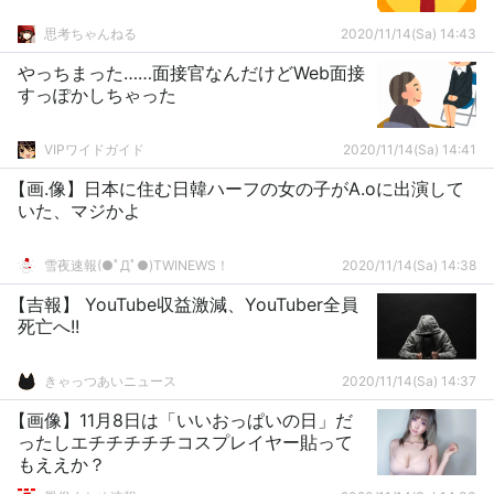
思考ちゃんねる
2020/11/14(Sa) 14:43
やっちまった……面接官なんだけどWeb面接
すっぽかしちゃった
VIPワイドガイド
2020/11/14(Sa) 14:41
【画.像】日本に住む日韓ハーフの女の子がA.oに出演して
いた、マジかよ
雪夜速報(●ﾟДﾟ●)TWINEWS！
2020/11/14(Sa) 14:38
【吉報】 YouTube収益激減、YouTuber全員
死亡へ!!
きゃっつあいニュース
2020/11/14(Sa) 14:37
【画像】11月8日は「いいおっぱいの日」だ
ったしエチチチチチコスプレイヤー貼って
もええか？