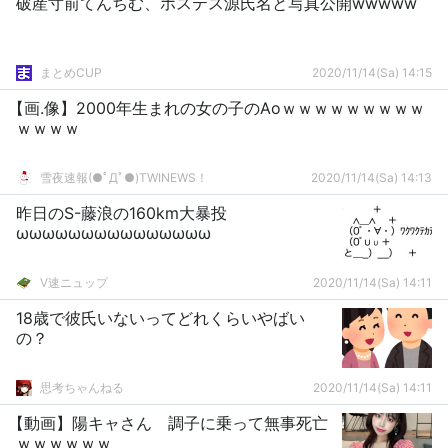
破産寸前てんちむ、ホステス源氏名と写真公開wwwww
まとめCUP
2020/11/14(Sa) 14:15
【画.像】2000年生まれの女の子のAoｗｗｗｗｗｗｗｗｗ
ｗｗｗｗ
雪夜速報(●ﾟДﾟ●)TWINEWS！
2020/11/14(Sa) 14:13
昨日のS-藤浪の160km大暴投
ωωωωωωωωωωωωωωω
V速ニュップ
2020/11/14(Sa) 14:11
18歳で彼氏いないってどれくらいやばい
の？
思考ちゃんねる
2020/11/14(Sa) 14:11
【動画】陽キャさん 調子に乗って無事死亡
ｗｗｗｗｗｗ