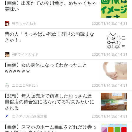
【画像】出来たての今川焼き、めちゃくちゃ
美味い
思考ちゃんねる
2020/11/14(Sa) 14:31
昔の人「うっやばい死ぬ！辞世の句読まな
きゃ！」
VIPワイドガイド
2020/11/14(Sa) 14:31
【画像】女の身体になってわかったこと
wwwｗｗｗ
ニコニコVIP2ch
2020/11/14(Sa) 14:31
【悲報】無人販売所で窃盗したおっさん達
風俗店の待合室に貼られてる写真みたいに
される
女子アナお宝画像速報
2020/11/14(Sa) 14:31
【画像】スマホのホーム画面をどれだけ弄っ