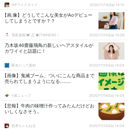
VIPワイドガイド
2020/11/14(Sa) 14:10
【画.像】どうしてこんな美女がAoデビュー
してしまうとですか？？
雪夜速報(●ﾟДﾟ●)TWINEWS！
2020/11/14(Sa) 14:08
乃木坂46齋藤飛鳥の新しいヘアスタイルが
カワイイと話題に！
匿名だって真剣
2020/11/14(Sa) 14:04
【画像】鬼滅ブーム、ついにこんな商品まで
売られてしまうようになる………
V速ニュップ
2020/11/14(Sa) 14:04
【悲報】牛肉の味噌汁作ってみたんだけどお
いしくなさそう..
思考ちゃんねる
2020/11/14(Sa) 14:04