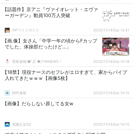
【話題作】京アニ『ヴァイオレット・エヴァ
ーガーデン』動員100万人突破
VIPワイドガイド
2020/11/14(Sa) 14:21
【画.像】女さん「中学一年の頃からFカップ
でした、体操部だったけど…」
雪夜速報(●ﾟДﾟ●)TWINEWS！
2020/11/14(Sa) 14:18
【18禁】現役ナースのセフレがエロすぎて、家からバイブ
入れてきたｗｗｗ【画像5枚】
阿吽速報
2020/11/14(Sa) 14:15
【画像】だらしない原してる女w
電脳王女QZ
2020/11/14(Sa) 14:15