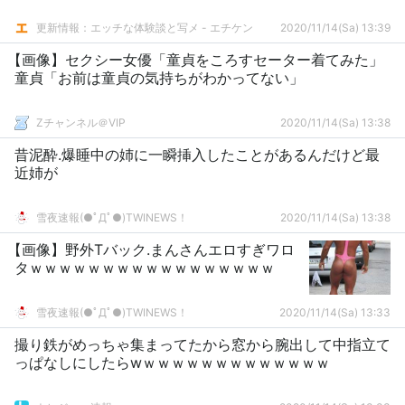
更新情報：エッチな体験談と写メ - エチケン
2020/11/14(Sa) 13:39
【画像】セクシー女優「童貞をころすセーター着てみた」
童貞「お前は童貞の気持ちがわかってない」
Zチャンネル＠VIP
2020/11/14(Sa) 13:38
昔泥酔.爆睡中の姉に一瞬挿入したことがあるんだけど最
近姉が
雪夜速報(●ﾟДﾟ●)TWINEWS！
2020/11/14(Sa) 13:38
【画像】野外Tバック.まんさんエロすぎワロ
タｗｗｗｗｗｗｗｗｗｗｗｗｗｗｗｗｗ
雪夜速報(●ﾟДﾟ●)TWINEWS！
2020/11/14(Sa) 13:33
撮り鉄がめっちゃ集まってたから窓から腕出して中指立て
っぱなしにしたらwｗｗｗｗｗｗｗｗｗｗｗｗｗ