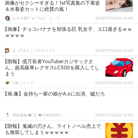
画像がセクシーすぎる！1st写真集の下着姿
＆水着姿カットに絶賛の嵐！
もきゅ速(*´ω`*)人(´･ェ･｀)
2020/11/14(Sa) 14:43
【画像】チョコバナナを頬張る巨 乳女子、エ口過ぎるｗｗ
ｗｗｗｗ
えっ!?またここのサイト?
2020/11/14(Sa) 14:43
【朗報】億万長者YouTuberカジサックさ
ん、超高級車レクサスLC500を購入してし
まう
V速ニュップ
2020/11/14(Sa) 14:43
【画.像】金持ち一家の娘がA.oに出演、嘘だろ
雪夜速報(●ﾟДﾟ●)TWINEWS！
2020/11/14(Sa) 14:43
【朗報】鬼滅の刃さん、ライトノベル売上で
も無双してしまうｗｗｗｗｗ