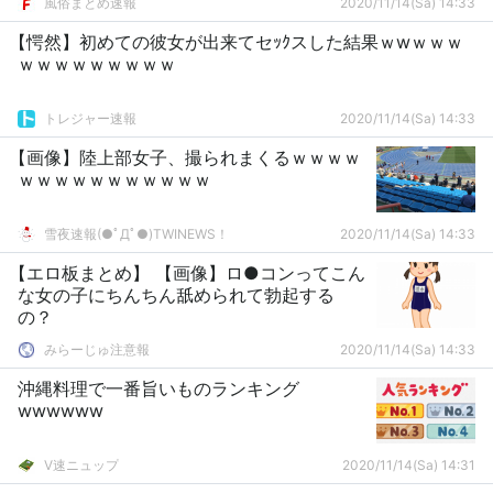
風俗まとめ速報
2020/11/14(Sa) 14:33
【愕然】初めての彼女が出来てセｯｸスした結果ｗwｗｗｗ
ｗｗｗｗｗｗｗｗｗ
トレジャー速報
2020/11/14(Sa) 14:33
【画像】陸上部女子、撮られまくるｗｗｗｗ
ｗｗｗｗｗｗｗｗｗｗｗ
雪夜速報(●ﾟДﾟ●)TWINEWS！
2020/11/14(Sa) 14:33
【エロ板まとめ】 【画像】ロ●コンってこん
な女の子にちんちん舐められて勃起する
の？
みらーじゅ注意報
2020/11/14(Sa) 14:33
沖縄料理で一番旨いものランキング
wwwwww
V速ニュップ
2020/11/14(Sa) 14:31