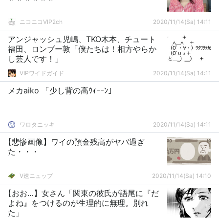
ニコニコVIP2ch
2020/11/14(Sa) 14:11
アンジャッシュ児嶋、TKO木本、チュート
福田、ロンブー敦「僕たちは！相方やらか
し芸人です！」
VIPワイドガイド
2020/11/14(Sa) 14:11
メカaiko 「少し背の高ｳｨｰｰﾝ」
ワロタニッキ
2020/11/14(Sa) 14:11
【悲惨画像】ワイの預金残高がヤバ過ぎ
た・・・
V速ニュップ
2020/11/14(Sa) 14:10
【おお…】女さん「関東の彼氏が語尾に『だ
よね』をつけるのが生理的に無理。別れ
た」