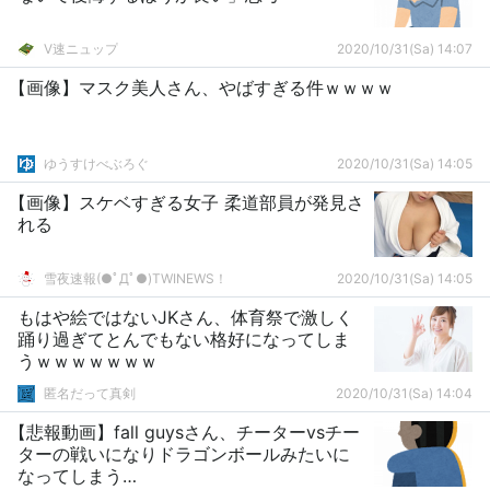
V速ニュップ
2020/10/31(Sa) 14:07
【画像】マスク美人さん、やばすぎる件ｗｗｗｗ
ゆうすけべぶろぐ
2020/10/31(Sa) 14:05
【画像】スケベすぎる女子 柔道部員が発見さ
れる
雪夜速報(●ﾟДﾟ●)TWINEWS！
2020/10/31(Sa) 14:05
もはや絵ではないJKさん、体育祭で激しく
踊り過ぎてとんでもない格好になってしま
うｗｗｗｗｗｗｗ
匿名だって真剣
2020/10/31(Sa) 14:04
【悲報動画】fall guysさん、チーターvsチー
ターの戦いになりドラゴンボールみたいに
なってしまう…