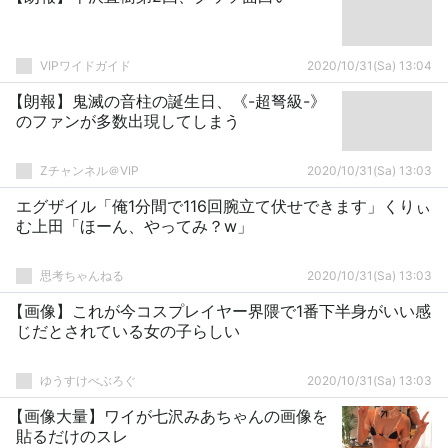
VIPワイドガイド
2020/10/31(Sa) 13:04
【朗報】鬼滅の音柱の誕生日、《-超弩級-》
のファンが多数出現してしまう
Zチャンネル＠VIP
2020/10/31(Sa) 13:03
エグザイル「俺1分間で116回腕立て伏せできます」くりぃ
む上田「ほーん、やってみ？w」
思考ちゃんねる
2020/10/31(Sa) 13:03
【画像】これが今コスプレイヤー界隈で1番下半身がいい感
じだとされている女の子らしい
ゆうすけべぶろぐ
2020/10/31(Sa) 13:03
【画像大量】ワイが七沢みあちゃんの画像を
貼るだけのスレ