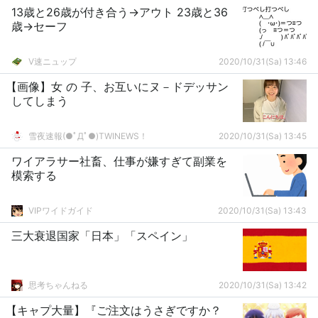
13歳と26歳が付き合う→アウト 23歳と36
歳→セーフ
V速ニュップ
2020/10/31(Sa) 13:46
【画像】女 の 子、お互いにヌ－ドデッサン
してしまう
雪夜速報(●ﾟДﾟ●)TWINEWS！
2020/10/31(Sa) 13:45
ワイアラサー社畜、仕事が嫌すぎて副業を
模索する
VIPワイドガイド
2020/10/31(Sa) 13:43
三大衰退国家「日本」「スペイン」
思考ちゃんねる
2020/10/31(Sa) 13:42
【キャプ大量】『ご注文はうさぎですか？