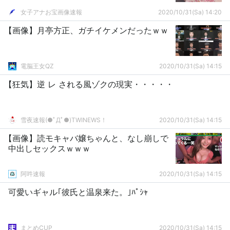
女子アナお宝画像速報
2020/10/31(Sa) 14:20
【画像】月亭方正、ガチイケメンだったｗｗ
電脳王女QZ
2020/10/31(Sa) 14:15
【狂気】逆 レ される風ゾクの現実・・・・・
雪夜速報(●ﾟДﾟ●)TWINEWS！
2020/10/31(Sa) 14:15
【画像】読モキャバ嬢ちゃんと、なし崩しで
中出しセックスｗｗｗ
阿吽速報
2020/10/31(Sa) 14:15
可愛いギャル｢彼氏と温泉来た。｣ﾊﾟｼｬ
まとめCUP
2020/10/31(Sa) 14:15