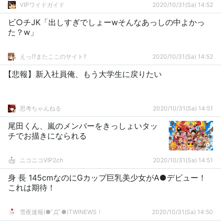
VIPワイドガイド
2020/10/31(Sa) 14:52
ビ○チJK「出しすぎでしょーwそんなあっしの中よかっ
た？w」
えっ!?またここのサイト?
2020/10/31(Sa) 14:52
【悲報】新入社員俺、もう大学生に戻りたい
思考ちゃんねる
2020/10/31(Sa) 14:51
尾田くん、嵐のメンバーをきっしょいタッ
チでお描きになられる
ニコニコVIP2ch
2020/10/31(Sa) 14:51
身 長 145cmなのにGカップ巨乳美少女がA●デビュー！
これは期待！
雪夜速報(●ﾟДﾟ●)TWINEWS！
2020/10/31(Sa) 14:50