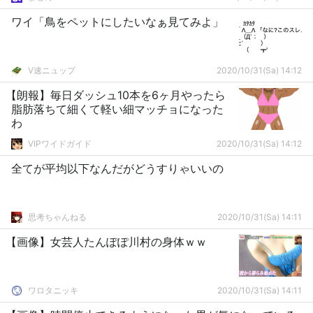
ワイ「鳥をペットにしたいなぁ見てみよ」
V速ニュップ
2020/10/31(Sa) 14:12
【朗報】毎日ダッシュ10本を6ヶ月やったら
脂肪落ちて細くて軽い細マッチョになった
わ
VIPワイドガイド
2020/10/31(Sa) 14:12
全てが平均以下なんだがどうすりゃいいの
思考ちゃんねる
2020/10/31(Sa) 14:11
【画像】女芸人たんぽぽ川村の身体ｗｗ
ワロタニッキ
2020/10/31(Sa) 14:11