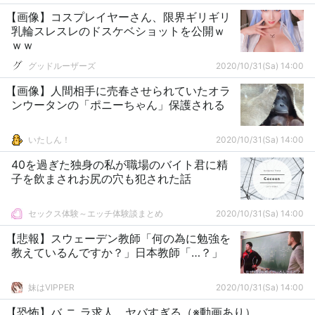
【画像】コスプレイヤーさん、限界ギリギリ
乳輪スレスレのドスケベショットを公開ｗ
ｗｗ
グッドルーザーズ
2020/10/31(Sa) 14:00
【画像】人間相手に売春させられていたオラ
ンウータンの「ポニーちゃん」保護される
いたしん！
2020/10/31(Sa) 14:00
40を過ぎた独身の私が職場のバイト君に精
子を飲まされお尻の穴も犯された話
セックス体験～エッチ体験談まとめ
2020/10/31(Sa) 14:00
【悲報】スウェーデン教師「何の為に勉強を
教えているんですか？」日本教師「…？」
妹はVIPPER
2020/10/31(Sa) 14:00
【恐怖】バ ニ ラ求人、ヤバすぎる（※動画あり）