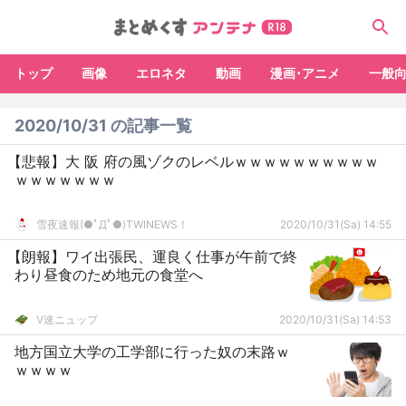
トップ
画像
エロネタ
動画
漫画･アニメ
一般
2020/10/31 の記事一覧
【悲報】大 阪 府の風ゾクのレベルｗｗｗｗｗｗｗｗｗｗ
ｗｗｗｗｗｗｗ
雪夜速報(●ﾟДﾟ●)TWINEWS！
2020/10/31(Sa) 14:55
【朗報】ワイ出張民、運良く仕事が午前で終
わり昼食のため地元の食堂へ
V速ニュップ
2020/10/31(Sa) 14:53
地方国立大学の工学部に行った奴の末路ｗ
ｗｗｗｗ