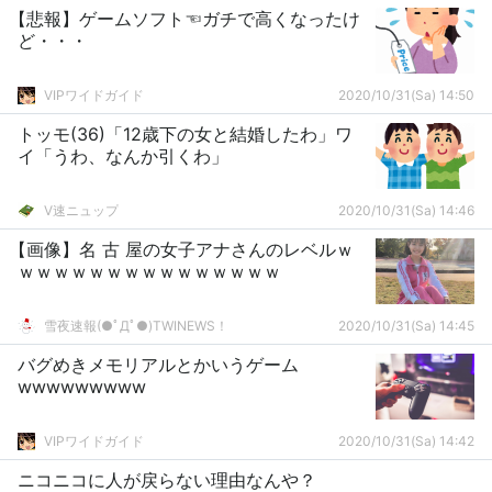
【悲報】ゲームソフト☜ガチで高くなったけ
ど・・・
VIPワイドガイド
2020/10/31(Sa) 14:50
トッモ(36)「12歳下の女と結婚したわ」ワ
イ「うわ、なんか引くわ」
V速ニュップ
2020/10/31(Sa) 14:46
【画像】名 古 屋の女子アナさんのレベルｗ
ｗｗｗｗｗｗｗｗｗｗｗｗｗｗｗ
雪夜速報(●ﾟДﾟ●)TWINEWS！
2020/10/31(Sa) 14:45
バグめきメモリアルとかいうゲーム
wwwwwwwww
VIPワイドガイド
2020/10/31(Sa) 14:42
ニコニコに人が戻らない理由なんや？