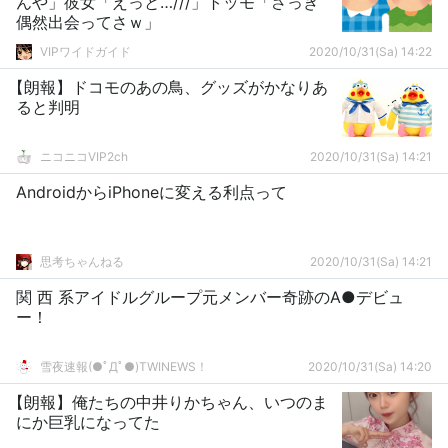
んや」彼女「えっと…///」トッモ「さっき
偶然出会ってさｗ」
VIPワイドガイド
2020/10/31(Sa) 14:22
【朗報】ドコモのあの鳥、グッズがかなりあ
ると判明
ニコニコVIP2ch
2020/10/31(Sa) 14:21
AndroidからiPhoneに変える利点って
思考ちゃんねる
2020/10/31(Sa) 14:21
関 西 系アイドルグループ元メンバー奇跡のA●デビュ
ー！
雪夜速報(●ﾟДﾟ●)TWINEWS！
2020/10/31(Sa) 14:20
【朗報】俺たちの中井りかちゃん、いつのま
にか巨乳になってた