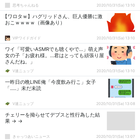
思考ちゃんねる
2020/10/31(Sa) 13:10
【ワロタｗ】ハグリッドさん、巨人優勝に激
おこｗｗｗｗ（画像あり）
VIPワイドガイド
2020/10/31(Sa) 13:10
ワイ「可愛いASMRでも聴くやで…」萌え声
女の子「お疲れ様。…君はとっても頑張り屋
さんだね。」
V速ニュップ
2020/10/31(Sa) 13:10
一昨日の晩LINE俺「今度飲み行こ」女子
「.....」未だ未読
V速ニュップ
2020/10/31(Sa) 13:08
チェリーを拗らせてデブスと性行為した結
果 → →
きゃっつあいニュース
2020/10/31(Sa) 13:07