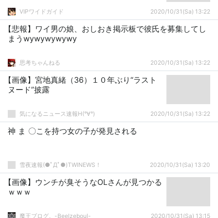
VIPワイドガイド
2020/10/31(Sa) 13:22
【悲報】ワイ男の娘、おしおき掲示板で彼氏を募集してし
まうwywywywywy
思考ちゃんねる
2020/10/31(Sa) 13:22
【画像】宮地真緒（36）１０年ぶり“ラスト
ヌード”披露
気になるニュース速報H(°∀°)
2020/10/31(Sa) 13:22
神 ま 〇こを持つ女の子が発見される
雪夜速報(●ﾟДﾟ●)TWINEWS！
2020/10/31(Sa) 13:20
【画像】ウンチが臭そうなOLさんが見つかる
ｗｗｗ
魔王ブログ。-Beelzeboul-
2020/10/31(Sa) 13:15