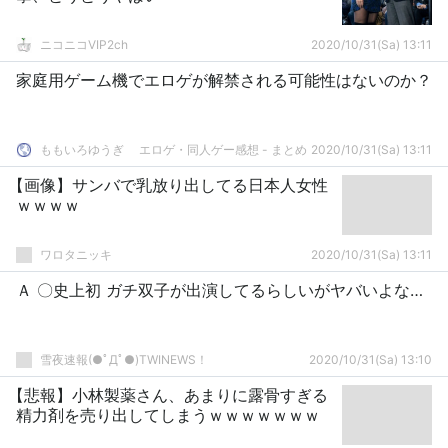
ニコニコVIP2ch
2020/10/31(Sa) 13:11
家庭用ゲーム機でエロゲが解禁される可能性はないのか？
ももいろゆうぎ エロゲ・同人ゲー感想 - まとめ
2020/10/31(Sa) 13:11
【画像】サンバで乳放り出してる日本人女性
ｗｗｗｗ
ワロタニッキ
2020/10/31(Sa) 13:11
Ａ 〇史上初 ガチ双子が出演してるらしいがヤバいよな…
雪夜速報(●ﾟДﾟ●)TWINEWS！
2020/10/31(Sa) 13:10
【悲報】小林製薬さん、あまりに露骨すぎる
精力剤を売り出してしまうｗｗｗｗｗｗｗ