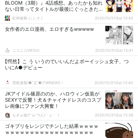
BLOOM（3期）』4話感想。あったかも知れ
ない日常ってタイトルが最後にぐっときた
良回！！
虹神速報-にじそく
2020/10/31(Sa) 13:42
女作者のエロ漫画、エロすぎるwwwww
ニコニコVIP2ch
2020/10/31(Sa) 13:41
【愕然】こ う いうのでいいんだよボーイッシュ女子、つ
いにA●デビュー
雪夜速報(●ﾟДﾟ●)TWINEWS！
2020/10/31(Sa) 13:40
JKアイドル篠原ののか、ハロウィン仮装が
SEXYで反響！犬＆チャイナドレスのコスプ
レ画像にファン大興奮！
もきゅ速(*´ω`*)人(´･ェ･｀)
2020/10/31(Sa) 13:38
ゴキブリをレンジでチンした結果ｗｗｗｗ
ｗｗｗｗｗｗｗｗｗｗｗｗｗｗｗｗｗｗ