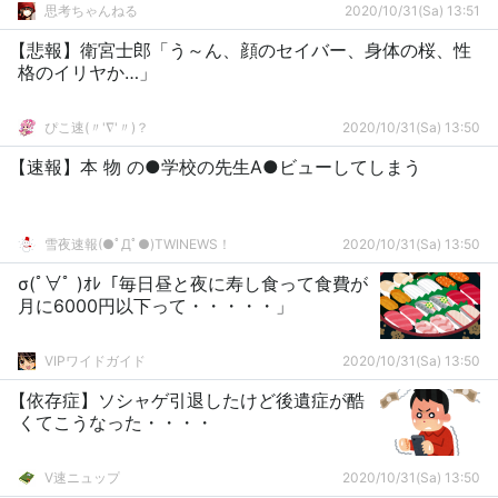
思考ちゃんねる
2020/10/31(Sa) 13:51
【悲報】衛宮士郎「う～ん、顔のセイバー、身体の桜、性
格のイリヤか…」
ぴこ速(〃'∇'〃)？
2020/10/31(Sa) 13:50
【速報】本 物 の●学校の先生A●ビューしてしまう
雪夜速報(●ﾟДﾟ●)TWINEWS！
2020/10/31(Sa) 13:50
σ(ﾟ∀ﾟ )ｵﾚ「毎日昼と夜に寿し食って食費が
月に6000円以下って・・・・・」
VIPワイドガイド
2020/10/31(Sa) 13:50
【依存症】ソシャゲ引退したけど後遺症が酷
くてこうなった・・・・
V速ニュップ
2020/10/31(Sa) 13:50