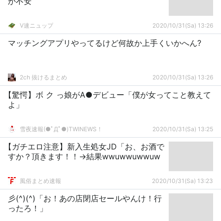
か不安
V速ニュップ
2020/10/31(Sa) 13:26
マッチングアプリやってるけど何故か上手くいかへん?
2ch 抜けるまとめ
2020/10/31(Sa) 13:26
【驚愕】ボ ク っ娘がA●デビュー「僕が女ってこと教えて
よ」
雪夜速報(●ﾟДﾟ●)TWINEWS！
2020/10/31(Sa) 13:25
【ガチエロ注意】新入生処女JD「お、お酒で
すか？頂きます！！→結果wwuwwuwwuw
風俗まとめ速報
2020/10/31(Sa) 13:23
彡(^)(^)「お！あの店閉店セールやんけ！行
ったろ！」