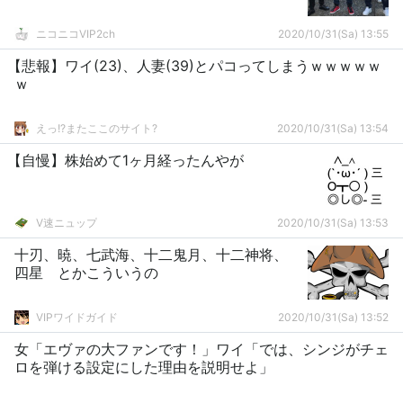
ニコニコVIP2ch
2020/10/31(Sa) 13:55
【悲報】ワイ(23)、人妻(39)とパコってしまうｗｗｗｗｗ
ｗ
えっ!?またここのサイト?
2020/10/31(Sa) 13:54
【自慢】株始めて1ヶ月経ったんやが
V速ニュップ
2020/10/31(Sa) 13:53
十刃、暁、七武海、十二鬼月、十二神将、
四星 とかこういうの
VIPワイドガイド
2020/10/31(Sa) 13:52
女「エヴァの大ファンです！」ワイ「では、シンジがチェ
ロを弾ける設定にした理由を説明せよ」