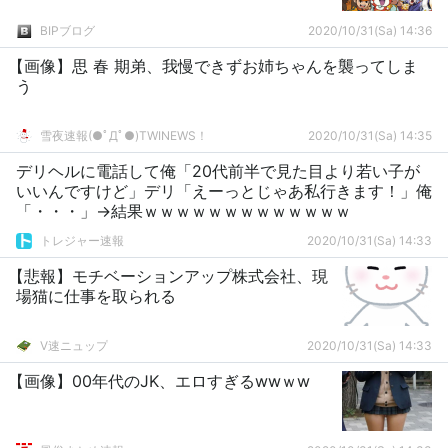
BIPブログ
2020/10/31(Sa) 14:36
【画像】思 春 期弟、我慢できずお姉ちゃんを襲ってしま
う
雪夜速報(●ﾟДﾟ●)TWINEWS！
2020/10/31(Sa) 14:35
デリヘルに電話して俺「20代前半で見た目より若い子が
いいんですけど」デリ「えーっとじゃあ私行きます！」俺
「・・・」→結果ｗｗｗｗｗｗｗｗｗｗｗｗｗ
トレジャー速報
2020/10/31(Sa) 14:33
【悲報】モチベーションアップ株式会社、現
場猫に仕事を取られる
V速ニュップ
2020/10/31(Sa) 14:33
【画像】00年代のJK、エロすぎるwwｗw