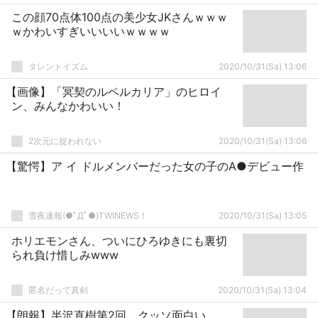
この顔70点体100点の美少女JKさんｗｗｗ
ｗかわいすぎいいいいｗｗｗｗ
タレントイズム
2020/10/31(Sa) 13:06
【画像】「冥契のルペルカリア」のヒロイ
ン、みんなかわいい！
2次元に捉われない
2020/10/31(Sa) 13:06
【驚愕】ア イ ドルメンバーだった女の子のA●デビュー作
雪夜速報(●ﾟДﾟ●)TWINEWS！
2020/10/31(Sa) 13:05
ホリエモンさん、ついにひろゆきにも裏切
られ負け惜しみwww
匿名だって真剣
2020/10/31(Sa) 13:04
【朗報】半沢直樹第2回、クッソ面白い