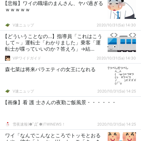
【悲報】ワイの職場のまんさん、ヤバ過ぎる
ｗｗｗｗｗ
V速ニュップ
2020/10/31(Sa) 14:30
【どういうことなの…】指導員「これはこう
して～」運転士「わかりました」乗客「運
転士が喋っていいのか？答えろ」→結
果・・・・
VIPワイドガイド
2020/10/31(Sa) 14:30
森七菜は将来バラエティの女王になれる
V速ニュップ
2020/10/31(Sa) 14:25
【画像】看 護 士さんの夜勤ご飯風景・・・・・・
雪夜速報(●ﾟДﾟ●)TWINEWS！
2020/10/31(Sa) 14:25
ワイ「なんでこんなところでトッモとおる