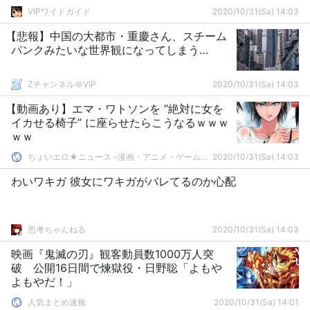
VIPワイドガイド
2020/10/31(Sa) 14:03
【悲報】中国の大都市・重慶さん、スチーム
パンクみたいな世界観になってしまう…
Zチャンネル＠VIP
2020/10/31(Sa) 14:03
【動画あり】エマ・ワトソンを ”絶対に女を
イカせる椅子” に座らせたらこうなるｗｗｗ
ｗｗ
ちょいエロ★ニュース -漫画・アニメ・ゲームまとめ-
2020/10/31(Sa) 14:03
わいワキガ 彼女にワキガがバレてるのか心配
思考ちゃんねる
2020/10/31(Sa) 14:03
映画『鬼滅の刃』観客動員数1000万人突
破 公開16日間で煉獄役・日野聡「よもや
よもやだ！」
人気まとめ速報
2020/10/31(Sa) 14:01