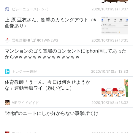
ピシーニュース(・p・)ゞ
2020/10/31(Sa) 13:37
上 原 亜衣さん、衝撃のカミングアウト（※
画像あり）
雪夜速報(●ﾟДﾟ●)TWINEWS！
2020/10/31(Sa) 13:35
マンションのゴミ置場のコンセントにiphon挿してあった
からwｗｗｗｗｗｗｗｗｗｗｗｗｗ
トレジャー速報
2020/10/31(Sa) 13:33
体育教師「うーん、今日は何させようか
な」運動音痴ワイ（頼むぞ……）
VIPワイドガイド
2020/10/31(Sa) 13:32
"本物"のニートにしか分からない事挙げてけ