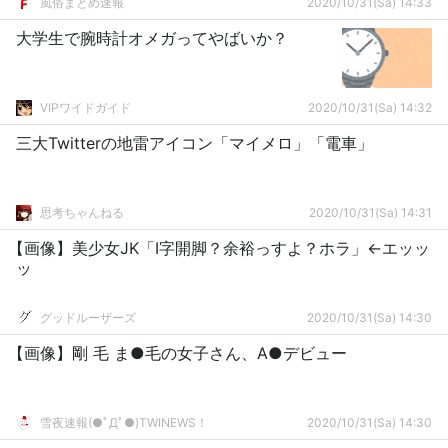
風俗まとめ速報
2020/10/31(Sa) 14:33
大学生で腕時計オメガってやばいか？
VIPワイドガイド
2020/10/31(Sa) 14:32
三大Twitterの地雷アイコン「マイメロ」「電車」
思考ちゃんねる
2020/10/31(Sa) 14:31
【画像】美少女JK「I字開脚？余裕っすよ？ホラ」←エッッ
ッ
グッドルーザーズ
2020/10/31(Sa) 14:30
【画像】剛 毛 ま●毛の女子さん、A●デビュー
雪夜速報(●ﾟДﾟ●)TWINEWS！
2020/10/31(Sa) 14:30