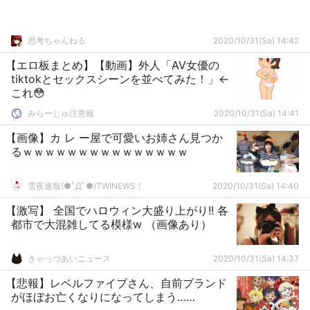
思考ちゃんねる
2020/10/31(Sa) 14:42
【エロ板まとめ】【動画】外人「AV女優の
tiktokとセックスシーンを並べてみた！」←
これ😳
みらーじゅ注意報
2020/10/31(Sa) 14:41
【画像】カ レ ー屋で可愛いお姉さん見つか
るｗｗｗｗｗｗｗｗｗｗｗｗｗｗｗ
雪夜速報(●ﾟДﾟ●)TWINEWS！
2020/10/31(Sa) 14:40
【激写】 全国でハロウィン大盛り上がり!! 各
都市で大混雑してる模様w （画像あり）
きゃっつあいニュース
2020/10/31(Sa) 14:37
【悲報】レベルファイブさん、自前ブランド
がほぼお亡くなりになってしまう……