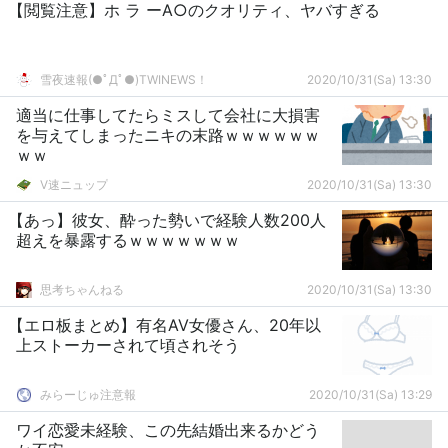
【閲覧注意】ホ ラ ーA○のクオリティ、ヤバすぎる
雪夜速報(●ﾟДﾟ●)TWINEWS！
2020/10/31(Sa) 13:30
適当に仕事してたらミスして会社に大損害
を与えてしまったニキの末路ｗｗｗｗｗｗ
ｗｗ
V速ニュップ
2020/10/31(Sa) 13:30
【あっ】彼女、酔った勢いで経験人数200人
超えを暴露するｗｗｗｗｗｗｗ
思考ちゃんねる
2020/10/31(Sa) 13:30
【エロ板まとめ】有名AV女優さん、20年以
上ストーカーされて頃されそう
みらーじゅ注意報
2020/10/31(Sa) 13:29
ワイ恋愛未経験、この先結婚出来るかどう