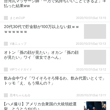
台湾式マッサージ師「一万で気持ちいいことできるよ」→
払った結果ww
まとめCUP
2020/10/31(Sa) 13:15
20代30代で貯金額が100万以上ない奴ｗｗ
ｗｗｗｗｗｗ
V速ニュップ
2020/10/31(Sa) 13:13
オトン「孫の顔が見たい」オカン「孫の顔
が見たい」ワイ「彼女できへん」
VIPワイドガイド
2020/10/31(Sa) 13:12
飲み会中ワイ「ワイそろそろ帰るわ、飲み代置いとくで」
トッモ「え、もう帰んの？」
思考ちゃんねる
2020/10/31(Sa) 13:11
【ハメ撮り】アメリカ合衆国の大統領総選
挙、とうとうやばい