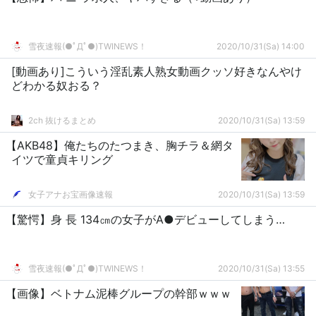
雪夜速報(●ﾟДﾟ●)TWINEWS！
2020/10/31(Sa) 14:00
[動画あり]こういう淫乱素人熟女動画クッソ好きなんやけ
どわかる奴おる？
2ch 抜けるまとめ
2020/10/31(Sa) 13:59
【AKB48】俺たちのたつまき、胸チラ＆網タ
イツで童貞キリング
女子アナお宝画像速報
2020/10/31(Sa) 13:59
【驚愕】身 長 134㎝の女子がA●デビューしてしまう…
雪夜速報(●ﾟДﾟ●)TWINEWS！
2020/10/31(Sa) 13:55
【画像】ベトナム泥棒グループの幹部ｗｗｗ