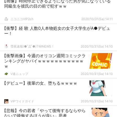
【画像】時間停止できるようになった男が気になっている
同級生を彼氏の目の前で犯すｗｗ
ニコニコVIP2ch
2020/10/31(Sa) 14:11
【衝撃】経 験 人数0人本物処女の女子大学生がA●デビュ
ー！
雪夜速報(●ﾟДﾟ●)TWINEWS！
2020/10/31(Sa) 14:10
【衝撃画像】今週のオリコン週間コミックラ
ンキングがヤバイｗｗｗｗｗｗｗｗｗｗｗ
ｗ
V速ニュップ
2020/10/31(Sa) 14:10
【デビュー】後輩の女、堕ちるｗｗｗｗ
VIPワイドガイド
2020/10/31(Sa) 14:10
【悲報】今の若者「やって後悔するならやら
ないで後悔するほうが良い」思考