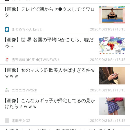
【画像】テレビで朝からセ●クスしててワロ
タ
まとめちゃんねっと
2020/10/31(Sa) 13:15
【画像】世 界 各国の平均IQがこちら、嘘だ
ろ…
雪夜速報(●ﾟДﾟ●)TWINEWS！
2020/10/31(Sa) 13:15
【画像】女のマスク詐欺美人やばすぎる件ｗ
ｗｗｗ
ニコニコVIP2ch
2020/10/31(Sa) 13:15
【画像】こんなカギっ子が帰宅してるの見か
けたら？ｗｗｗ
電脳王女QZ
2020/10/31(Sa) 13:15