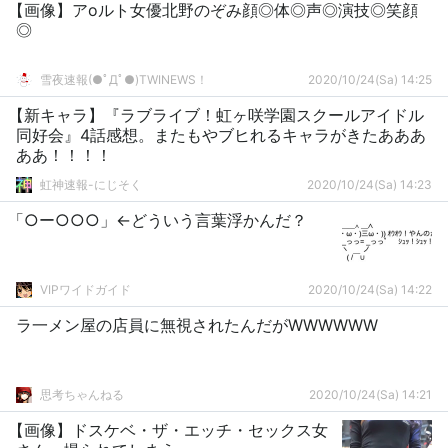
【画像】アoルト女優北野のぞみ顔◎体◎声◎演技◎笑顔
◎
雪夜速報(●ﾟДﾟ●)TWINEWS！
2020/10/24(Sa) 14:25
【新キャラ】『ラブライブ！虹ヶ咲学園スクールアイドル
同好会』4話感想。またもやブヒれるキャラがきたあああ
ああ！！！！
虹神速報-にじそく
2020/10/24(Sa) 14:23
「○ー○○○」←どういう言葉浮かんだ？
VIPワイドガイド
2020/10/24(Sa) 14:22
ラ一メン屋の店員に無視されたんだがWWWWWW
思考ちゃんねる
2020/10/24(Sa) 14:21
【画像】ドスケベ・ザ・エッチ・セックス女