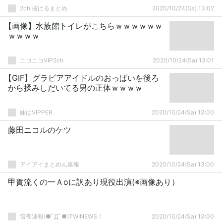
2ch 抜けるまとめ
2020/10/24(Sa) 13:02
【画像】水族館トイレがこちらｗｗｗｗｗｗ
ｗｗｗｗ
ニコニコVIP2ch
2020/10/24(Sa) 13:01
【GIF】グラビアアイドルのおっぱいを後ろ
から揉みしだいてる男の正体ｗｗｗｗ
妹はVIPPER
2020/10/24(Sa) 13:00
藤田ニコルのケツ
アイアイまとめん速報
2020/10/24(Sa) 13:00
甲賀流くの一Ａoに訳あり現役出演(※画像あり）
雪夜速報(●ﾟДﾟ●)TWINEWS！
2020/10/24(Sa) 13:00