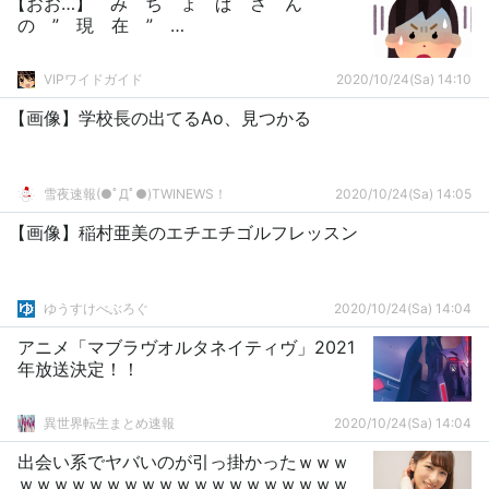
【おお…】 み ち ょ ぱ さ ん
の ” 現 在 ” …
VIPワイドガイド
2020/10/24(Sa) 14:10
【画像】学校長の出てるAo、見つかる
雪夜速報(●ﾟДﾟ●)TWINEWS！
2020/10/24(Sa) 14:05
【画像】稲村亜美のエチエチゴルフレッスン
ゆうすけべぶろぐ
2020/10/24(Sa) 14:04
アニメ「マブラヴオルタネイティヴ」2021
年放送決定！！
異世界転生まとめ速報
2020/10/24(Sa) 14:04
出会い系でヤバいのが引っ掛かったｗｗｗ
ｗｗｗｗｗｗｗｗｗｗｗｗｗｗｗｗｗｗｗ