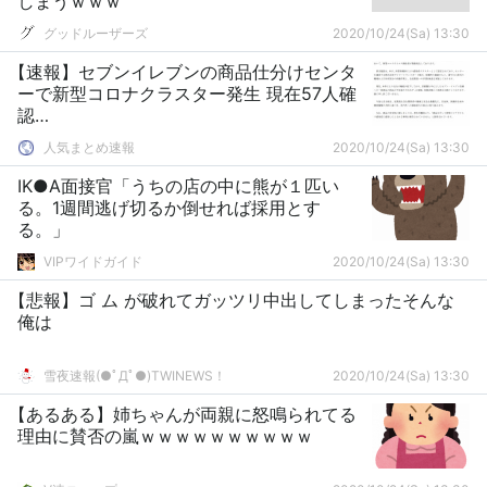
しまうｗｗｗ
グッドルーザーズ
2020/10/24(Sa) 13:30
【速報】セブンイレブンの商品仕分けセンタ
ーで新型コロナクラスター発生 現在57人確
認…
人気まとめ速報
2020/10/24(Sa) 13:30
IK●A面接官「うちの店の中に熊が１匹い
る。1週間逃げ切るか倒せれば採用とす
る。」
VIPワイドガイド
2020/10/24(Sa) 13:30
【悲報】ゴ ム が破れてガッツリ中出してしまったそんな
俺は
雪夜速報(●ﾟДﾟ●)TWINEWS！
2020/10/24(Sa) 13:30
【あるある】姉ちゃんが両親に怒鳴られてる
理由に賛否の嵐ｗｗｗｗｗｗｗｗｗｗ