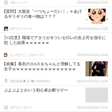
V速ニュップ
2020/10/24(Sa) 12:50
【質問】大親友「一つちょーだい！」←あげ
るギリギリの食べ物は？？？
VIPワイドガイド
2020/10/24(Sa) 12:50
【ｼｺ注意】職場でアタリがキツいセ○レの女上司を強引に
犯 した結果ｗｗｗｗｗｗ
えっ!?またここのサイト?
2020/10/24(Sa) 12:48
【画像】着衣のエoスをちゃんと理解してる
女子ｗｗｗｗｗｗｗｗｗｗｗｗｗｗｗｗ
雪夜速報(●ﾟДﾟ●)TWINEWS！
2020/10/24(Sa) 12:45
ぷよぷよとかいう初心者お断りゲー
VIPワイドガイド
2020/10/24(Sa) 12:42