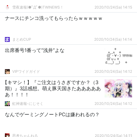
雪夜速報(●ﾟДﾟ●)TWINEWS！
2020/10/24(Sa) 14:15
ナースにチンコ洗ってもらったらｗｗｗｗｗ
まとめCUP
2020/10/24(Sa) 14:14
出席番号1番って”浅井”よな
VIPワイドガイド
2020/10/24(Sa) 14:12
【キマシ！】『ご注文はうさぎですか？（3
期）』3話感想。萌え豚天国きたあああああ
あ！！！！
虹神速報-にじそく
2020/10/24(Sa) 14:12
なんでゲーミングノートPCは嫌われるの？
思考ちゃんねる
2020/10/24(Sa) 14:11