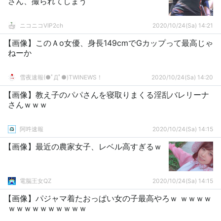
さん、撮られてしまう
ニコニコVIP2ch
2020/10/24(Sa) 14:21
【画像】このＡo女優、身長149cmでGカップって最高じゃ
ねーか
雪夜速報(●ﾟДﾟ●)TWINEWS！
2020/10/24(Sa) 14:20
【画像】教え子のパパさんを寝取りまくる淫乱バレリーナ
さんｗｗｗ
阿吽速報
2020/10/24(Sa) 14:15
【画像】最近の農家女子、レベル高すぎるｗ
電脳王女QZ
2020/10/24(Sa) 14:15
【画像】パジャマ着たおっぱい女の子最高やろｗ ｗｗｗｗ
ｗｗｗｗｗｗｗｗｗｗ