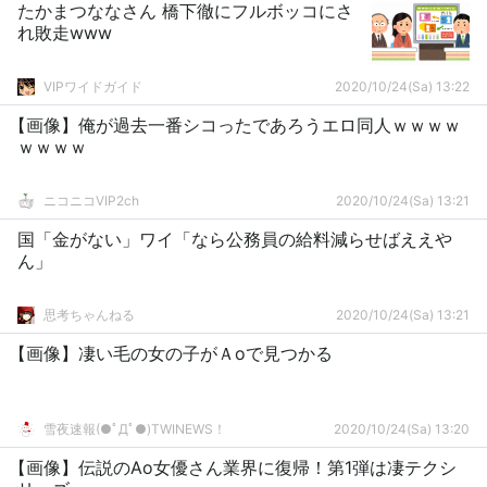
たかまつななさん 橋下徹にフルボッコにさ
れ敗走www
VIPワイドガイド
2020/10/24(Sa) 13:22
【画像】俺が過去一番シコったであろうエロ同人ｗｗｗｗ
ｗｗｗｗ
ニコニコVIP2ch
2020/10/24(Sa) 13:21
国「金がない」ワイ「なら公務員の給料減らせばええや
ん」
思考ちゃんねる
2020/10/24(Sa) 13:21
【画像】凄い毛の女の子がＡoで見つかる
雪夜速報(●ﾟДﾟ●)TWINEWS！
2020/10/24(Sa) 13:20
【画像】伝説のAo女優さん業界に復帰！第1弾は凄テクシ