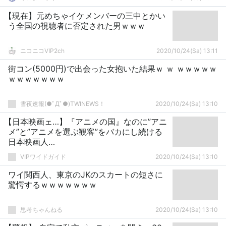
【現在】元めちゃイケメンバーの三中とかい
う全国の視聴者に否定された男ｗｗｗ
ニコニコVIP2ch
2020/10/24(Sa) 13:11
街コン(5000円)で出会った女抱いた結果ｗ ｗ ｗｗｗｗｗ
ｗｗｗｗｗｗｗ
雪夜速報(●ﾟДﾟ●)TWINEWS！
2020/10/24(Sa) 13:10
【日本映画ェ…】『アニメの国』なのに”アニ
メ”と”アニメを選ぶ観客”をバカにし続ける
日本映画人…
VIPワイドガイド
2020/10/24(Sa) 13:10
ワイ関西人、東京のJKのスカートの短さに
驚愕するｗｗｗｗｗｗｗ
思考ちゃんねる
2020/10/24(Sa) 13:10