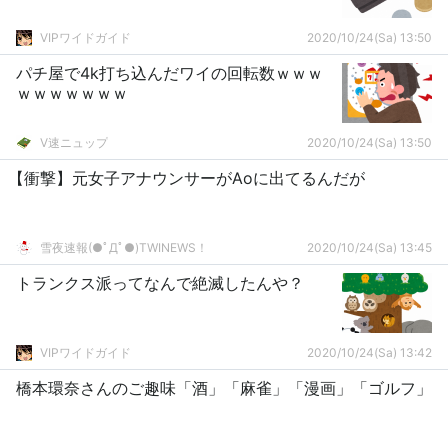
VIPワイドガイド
2020/10/24(Sa) 13:50
パチ屋で4k打ち込んだワイの回転数ｗｗｗ
ｗｗｗｗｗｗｗ
V速ニュップ
2020/10/24(Sa) 13:50
【衝撃】元女子アナウンサーがAoに出てるんだが
雪夜速報(●ﾟДﾟ●)TWINEWS！
2020/10/24(Sa) 13:45
トランクス派ってなんで絶滅したんや？
VIPワイドガイド
2020/10/24(Sa) 13:42
橋本環奈さんのご趣味「酒」「麻雀」「漫画」「ゴルフ」