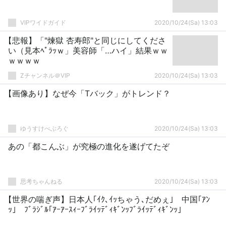
VIPワイドガイド
2020/10/24(Sa) 13:03
【悲報】「"煉獄 杏寿郎"と同じにしてくださ
い（見本ﾍﾟﾗｯｗ」美容師「…ハイ」結果ｗｗ
ｗｗｗｗ
Zチャンネル＠VIP
2020/10/24(Sa) 13:03
【画像あり】なぜ今「Tバック」がトレンド？
ゆうすけべぶろぐ
2020/10/24(Sa) 13:03
あの「都こんぶ」が究極の進化を遂げてたぞ
思考ちゃんねる
2020/10/24(Sa) 13:03
【世界の喘ぎ声】日本人｢ｲｸ､ｲｯちゃう､だめぇ｣ 中国｢ｱﾝ
ｯ｣ ﾌﾞﾗｼﾞﾙ｢ｱｰｱｰｽｨｰﾌﾞﾗｲｯﾃﾞｨｷﾞﾝｯﾌﾞﾗｲｯﾃﾞｨｷﾞﾝｯ｣