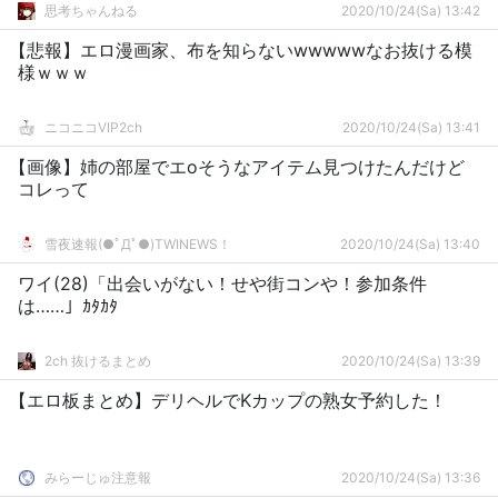
思考ちゃんねる
2020/10/24(Sa) 13:42
【悲報】エロ漫画家、布を知らないwwwwwなお抜ける模
様ｗｗｗ
ニコニコVIP2ch
2020/10/24(Sa) 13:41
【画像】姉の部屋でエoそうなアイテム見つけたんだけど
コレって
雪夜速報(●ﾟДﾟ●)TWINEWS！
2020/10/24(Sa) 13:40
ワイ(28)「出会いがない！せや街コンや！参加条件
は……」ｶﾀｶﾀ
2ch 抜けるまとめ
2020/10/24(Sa) 13:39
【エロ板まとめ】デリヘルでKカップの熟女予約した！
みらーじゅ注意報
2020/10/24(Sa) 13:36