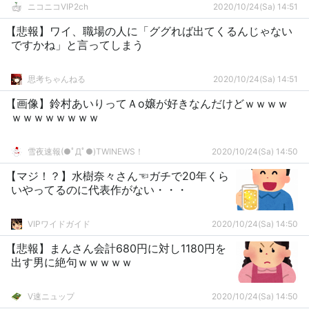
ニコニコVIP2ch
2020/10/24(Sa) 14:51
【悲報】ワイ、職場の人に「ググれば出てくるんじゃない
ですかね」と言ってしまう
思考ちゃんねる
2020/10/24(Sa) 14:51
【画像】鈴村あいりってＡo嬢が好きなんだけどｗｗｗｗ
ｗｗｗｗｗｗｗｗ
雪夜速報(●ﾟДﾟ●)TWINEWS！
2020/10/24(Sa) 14:50
【マジ！？】水樹奈々さん☜ガチで20年くら
いやってるのに代表作がない・・・
VIPワイドガイド
2020/10/24(Sa) 14:50
【悲報】まんさん会計680円に対し1180円を
出す男に絶句ｗｗｗｗｗ
V速ニュップ
2020/10/24(Sa) 14:50