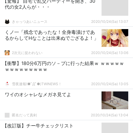
【驚報】 自宅で乱交パーティーを開き、30
代の女2人らが・・・
きゃっつあいニュース
2020/10/24(Sa) 13:07
くノ一「残念であったな！全身毒漬けであ
るからしてHなことは出来ぬでござるよ！」
2次元に捉われない
2020/10/24(Sa) 13:06
【衝撃】180分6万円のソ－プに行った結果ｗ ｗｗｗｗｗ
ｗｗｗｗｗｗｗｗｗ
雪夜速報(●ﾟДﾟ●)TWINEWS！
2020/10/24(Sa) 13:05
ワイのオシャレなメガネ見てよ
匿名だって真剣
2020/10/24(Sa) 13:04
【改訂版】チー牛チェックリスト