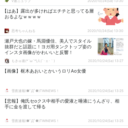
V速ニュップ
2020/10/24(Sa) 13:30
【はあ】露出が多ければエチチと思ってる層
おるよなｗｗｗｗ
思考ちゃんねる
2020/10/24(Sa) 13:30
瀬戸大也の嫁・馬淵優佳、美人でスタイル
抜群だと話題に！ヨガ用タンクトップ姿の
インスタ画像がかわいいと反響！
もきゅ速(*´ω`*)人(´･ェ･｀)
2020/10/24(Sa) 13:27
【画像】枢木あおいとかいうロリAo女優
雪夜速報(●ﾟДﾟ●)TWINEWS！
2020/10/24(Sa) 13:25
【悲報】俺氏セoクス中相手の愛液と唾液にうんざり、相
手に金を渡して帰る
雪夜速報(●ﾟДﾟ●)TWINEWS！
2020/10/24(Sa) 13:25