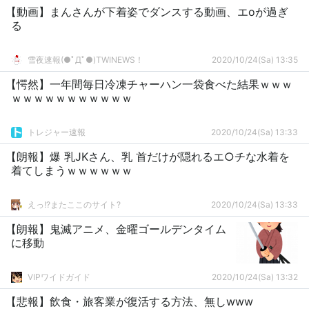
【動画】まんさんが下着姿でダンスする動画、エoが過ぎ
る
雪夜速報(●ﾟДﾟ●)TWINEWS！
2020/10/24(Sa) 13:35
【愕然】一年間毎日冷凍チャーハン一袋食べた結果ｗｗｗ
ｗｗｗｗｗｗｗｗｗｗｗ
トレジャー速報
2020/10/24(Sa) 13:33
【朗報】爆 乳JKさん、乳 首だけが隠れるエ○チな水着を
着てしまうｗｗｗｗｗｗ
えっ!?またここのサイト?
2020/10/24(Sa) 13:33
【朗報】鬼滅アニメ、金曜ゴールデンタイム
に移動
VIPワイドガイド
2020/10/24(Sa) 13:32
【悲報】飲食・旅客業が復活する方法、無しwww