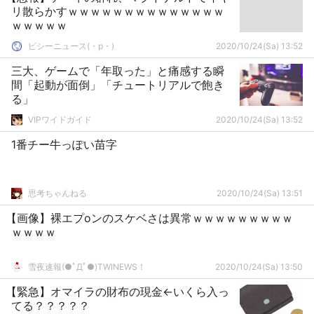
リ散らかすｗｗｗｗｗｗｗｗｗｗｗｗｗｗ
ｗｗｗｗｗ
ピシーニュース(・p・)ゞ
2020/10/24(Sa) 13:52
三大、ゲームで「年取った」と痛感する瞬
間「起動が面倒」「チュートリアルで飽き
る」
VIPワイドガイド
2020/10/24(Sa) 13:52
1番チー牛っぽい苗字
思考ちゃんねる
2020/10/24(Sa) 13:51
【画像】裸エプoンのスケベさは異常ｗｗｗｗｗｗｗｗｗ
ｗｗｗｗ
雪夜速報(●ﾟДﾟ●)TWINEWS！
2020/10/24(Sa) 13:50
【緊急】オマイラの財布の現金←いくら入っ
てる？？？？？