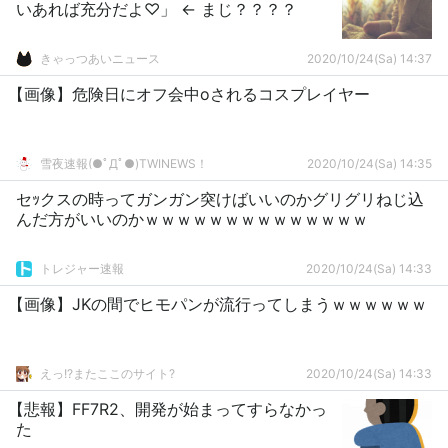
いあれば充分だよ♡」 ← まじ？？？？
きゃっつあいニュース
2020/10/24(Sa) 14:37
【画像】危険日にオフ会中oされるコスプレイヤー
雪夜速報(●ﾟДﾟ●)TWINEWS！
2020/10/24(Sa) 14:35
セｯクスの時ってガンガン突けばいいのかグリグリねじ込
んだ方がいいのかｗｗｗｗｗｗｗｗｗｗｗｗｗｗ
トレジャー速報
2020/10/24(Sa) 14:33
【画像】JKの間でヒモパンが流行ってしまうｗｗｗｗｗｗ
えっ!?またここのサイト?
2020/10/24(Sa) 14:33
【悲報】FF7R2、開発が始まってすらなかっ
た