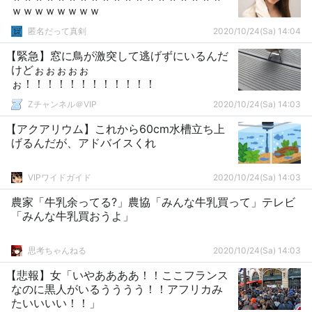
ｗｗｗｗｗｗｗｗ
匿名だって真剣
2020/10/24(Sa) 14:04
【緊急】窓に鳥が激突して逃げずにいるんだ
けどぉぉぉぉぉ
ぉ！！！！！！！！！！！！
Zチャンネル＠VIP
2020/10/24(Sa) 14:03
【アクアリウム】これから60cm水槽立ち上
げるんだが、アドバイスくれ
VIPワイドガイド
2020/10/24(Sa) 14:03
農家「牛乳余ってる?」農協「みんな牛乳買って」テレビ
「みんな牛乳買おうよ」
思考ちゃんねる
2020/10/24(Sa) 14:03
【悲報】女「いやああああ！！ここフランス
なのに黒人がいるうううう！！アフリカみ
たいいいい！！」