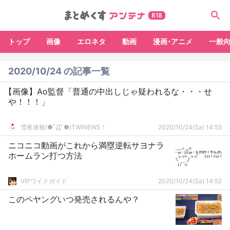
トップ
画像
エロネタ
動画
漫画･アニメ
一般
2020/10/24 の記事一覧
【画像】Ao監督「普通の中出しじゃ疑われるな・・・せ
や！！！」
雪夜速報(●ﾟДﾟ●)TWINEWS！
2020/10/24(Sa) 14:55
ニコニコ動画がこれから満塁逆転サヨナラ
ホームラン打つ方法
VIPワイドガイド
2020/10/24(Sa) 14:52
このペヤングいつ発売されるんや？