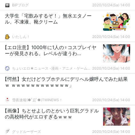
BIPブログ
2020/10/24(Sa) 14:00
大学生「宅飲みするぞ！」無水エタノー
ル、不凍液、靴クリーム
いたしん！
2020/10/24(Sa) 14:00
【エロ注意】1000年に1人の♀コスプレイヤ
ーが発見される。レベルが違うわ…
ちょいエロ★ニュース -漫画・アニメ・ゲームまとめ-
2020/10/24(Sa) 14:00
【愕然】女だけどラブホテルにデリへル嬢呼んでみた結果
ｗ ｗｗｗｗｗｗｗｗｗｗｗｗ」
雪夜速報(●ﾟДﾟ●)TWINEWS！
2020/10/24(Sa) 14:00
【画像】ちとせよしのとかいう巨乳グラドル
の高校時代がエロすぎるｗｗｗ
グッドルーザーズ
2020/10/24(Sa) 14:00