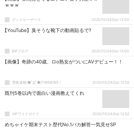
ｗｗｗ
グッドルーザーズ
2020/10/24(Sa) 13:00
【YouTube】臭そうな靴下の動画貼るで?
BIPブログ
2020/10/24(Sa) 13:00
【画像】奇跡の40歳、ロo熟女がついにAVデビュー！！
雪夜速報(●ﾟДﾟ●)TWINEWS！
2020/10/24(Sa) 12:55
既刊5巻以内で面白い漫画教えてくれ
VIPワイドガイド
2020/10/24(Sa) 12:52
めちゃイケ期末テスト歴代No.1バカ解答一気見せSP