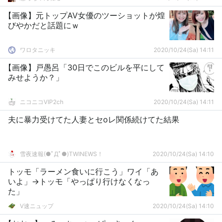
【画像】元トップAV女優のツーショットが煌
びやかだと話題にｗ
ワロタニッキ
2020/10/24(Sa) 14:11
【画像】戸愚呂「30日でこのビルを平にして
みせようか？」
ニコニコVIP2ch
2020/10/24(Sa) 14:11
夫に暴力受けてた人妻とセoレ関係続けてた結果
雪夜速報(●ﾟДﾟ●)TWINEWS！
2020/10/24(Sa) 14:10
トッモ「ラーメン食いに行こう」ワイ「あ
いよ」→トッモ「やっぱり行けなくなっ
た」
V速ニュップ
2020/10/24(Sa) 14:10