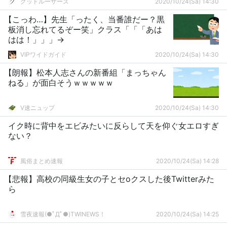
グッドルーザーズ
2020/10/24(Sa) 14:30
【こっわ…】先生「ったく、当番誰だー？黒
板消し忘れてるぞー笑」クラス「「「あは
はは！」」」→
VIPワイドガイド
2020/10/24(Sa) 14:30
【朗報】松本人志さんの新番組「まっちゃん
ねる」が面白そうｗｗｗｗｗ
V速ニュップ
2020/10/24(Sa) 14:30
イク時に背中をエビみたいに反らして天を仰ぐ女エロすぎ
ない？
風俗まとめ速報
2020/10/24(Sa) 14:28
【悲報】高校の同級生女の子とセoクスした後Twitterみた
ら
雪夜速報(●ﾟДﾟ●)TWINEWS！
2020/10/24(Sa) 14:25