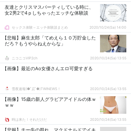
友達とクリスマスパーティしている時に、
女2男2で4ｐしちゃったエッチな体験談
セックス体験～エッチ体験談まとめ
2020/10/24(Sa) 14:00
【悲報】麻生太郎「てめえら１０万貯金した
だろ？もうやらねえからな」
ニコニコVIP2ch
2020/10/24(Sa) 13:55
【画像】最近のAo女優さんエロ可愛すぎる
雪夜速報(●ﾟДﾟ●)TWINEWS！
2020/10/24(Sa) 13:55
【画像】15歳の新人グラビアアイドルの体ｗ
ｗｗ
時は来た！それだけだ
2020/10/24(Sa) 13:55
【悲報】チー牛の群れ、マクドナルドでイキ