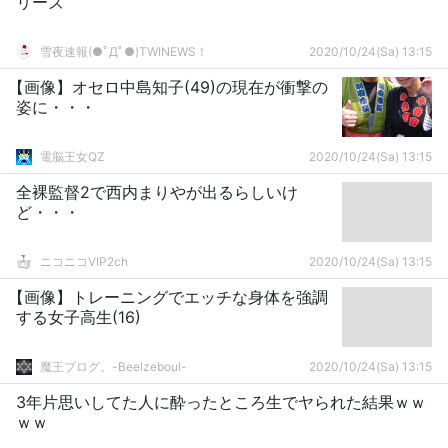
リーズ
雪夜速報(●ﾟДﾟ●)TWINEWS！
2020/10/24(Sa) 13:15
【画像】オセロ中島知子(49)の現在が衝撃の
姿に・・・
電脳王女QZ
2020/10/24(Sa) 13:15
全裸監督2で西内まりやが出るらしいけ
ど・・・
ニコニコVIP2ch
2020/10/24(Sa) 13:15
【画像】トレーニングでエッチな身体を強調
する女子高生(16)
魔王ブログ。-Beelzeboul-
2020/10/24(Sa) 13:15
3年片思いしてた人に酔ったところ生でヤられた結果ｗｗ
ｗｗ