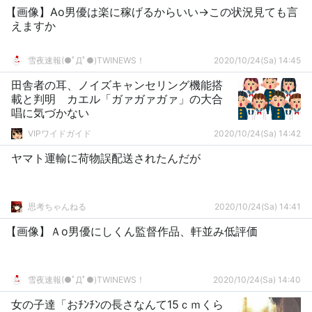
【画像】Ao男優は楽に稼げるからいい→この状況見ても言
えますか
雪夜速報(●ﾟДﾟ●)TWINEWS！
2020/10/24(Sa) 14:45
田舎者の耳、ノイズキャンセリング機能搭
載と判明 カエル「ガァガァガァ」の大合
唱に気づかない
VIPワイドガイド
2020/10/24(Sa) 14:42
ヤマト運輸に荷物誤配送されたんだが
思考ちゃんねる
2020/10/24(Sa) 14:41
【画像】Ａo男優にしくん監督作品、軒並み低評価
雪夜速報(●ﾟДﾟ●)TWINEWS！
2020/10/24(Sa) 14:40
女の子達「おﾁﾝﾁﾝの長さなんて15ｃｍくら