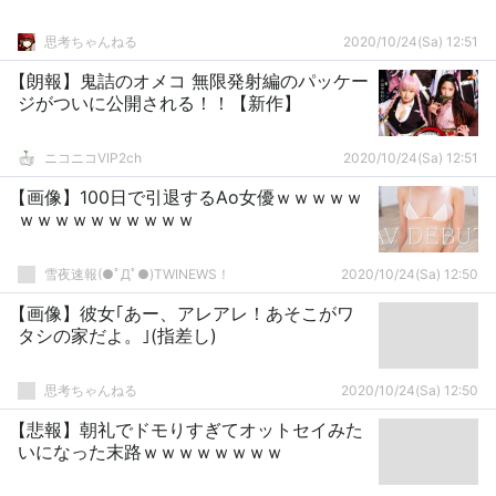
思考ちゃんねる
2020/10/24(Sa) 12:51
【朗報】鬼詰のオメコ 無限発射編のパッケー
ジがついに公開される！！【新作】
ニコニコVIP2ch
2020/10/24(Sa) 12:51
【画像】100日で引退するAo女優ｗｗｗｗｗ
ｗｗｗｗｗｗｗｗｗｗ
雪夜速報(●ﾟДﾟ●)TWINEWS！
2020/10/24(Sa) 12:50
【画像】彼女｢あー、アレアレ！あそこがワ
タシの家だよ。｣(指差し)
思考ちゃんねる
2020/10/24(Sa) 12:50
【悲報】朝礼でドモりすぎてオットセイみた
いになった末路ｗｗｗｗｗｗｗｗ