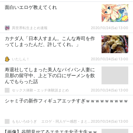
面白いエロゲ教えてくれ
異世界転生まとめ速報
2020/10/24(Sa) 13:00
カナダ人「日本人すまん。こんな寿司を作
ってしまったんだ、許してくれ。」
いたしん！
2020/10/24(Sa) 13:00
寿退社してしまった美人なパイパン人妻に
旦那の留守中、上と下の口にザーメンを飲
んでもらった話
セックス体験～エッチ体験談まとめ
2020/10/24(Sa) 13:00
シャミ子の新作フィギュアエッチすぎｗｗｗｗｗｗｗｗｗ
ももいろゆうぎ エロゲ・同人ゲー感想 - まとめ
2020/10/24(Sa) 13:00
【画像】谷間見せてるエチエチ女子大生ｗｗ