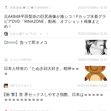
雪夜速報(●ﾟДﾟ●)TWINEWS！
2020/10/5(Mo) 13:25
元AKB48平田梨奈の巨尻画像が激シコ！Fカップ水着グラ
ビアDVD「RINAZONE」動画、オフショット画像まと
め！
もきゅ速(*´ω`*)人(´･ェ･｀)
2020/10/5(Mo) 13:25
【ﾇｯｯｯｯ】告って即オメコ
ニコニコVIP2ch
2020/10/5(Mo) 13:21
日本人特有の「たぬき顔大好き」精神ｗｗ
ｗ
VIPワイドガイド
2020/10/5(Mo) 13:20
【衝 撃】世 界セックスしやすさ指数、日本はｗｗｗｗｗ
ｗｗｗｗｗｗｗｗｗｗ