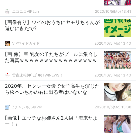
ニコニコVIP2ch
2020/10/5(Mo) 13:41
【画像有り】ワイのおうちにヤモリちゃんが
遊びにきたで?
VIPワイドガイド
2020/10/5(Mo) 13:40
【画 像】巨 乳女の子たちがプールに集合し
た写真ｗｗｗｗｗｗｗｗｗｗｗｗｗｗｗｗ
雪夜速報(●ﾟДﾟ●)TWINEWS！
2020/10/5(Mo) 13:40
2020年、セクシー女優で女子高生を演じた
ら松本いちかの右に出る者はいないな
Zチャンネル＠VIP
2020/10/5(Mo) 13:38
【画像】エッチなお姉さん2人組「海来たよ
ー！」