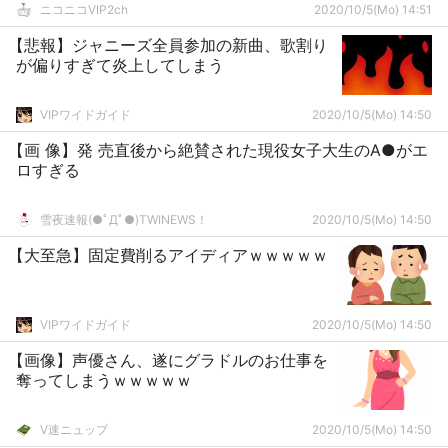
ニコニコVIP2ch
2020/10/5(Mo) 14:51
【悲報】ジャニーズ全員参加の新曲、歌割り
が偏りすぎて炎上してしまう
VIPワイドガイド
2020/10/5(Mo) 14:50
【画 像】発 売直後から絶賛された現役女子大生のA●がエ
ロすぎる
雪夜速報(●ﾟДﾟ●)TWINEWS！
2020/10/5(Mo) 14:50
【大至急】固定費削るアイディアｗｗｗｗｗ
VIPワイドガイド
2020/10/5(Mo) 14:50
【画像】声優さん、遂にグラドルのお仕事を
奪ってしまうｗｗｗｗｗ
V速ニュップ
2020/10/5(Mo) 14:50