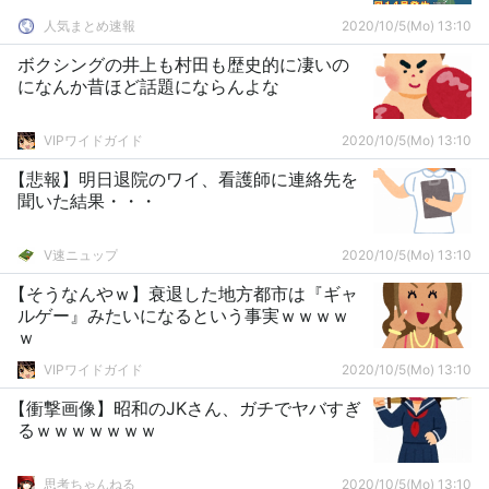
人気まとめ速報
2020/10/5(Mo) 13:10
ボクシングの井上も村田も歴史的に凄いの
になんか昔ほど話題にならんよな
VIPワイドガイド
2020/10/5(Mo) 13:10
【悲報】明日退院のワイ、看護師に連絡先を
聞いた結果・・・
V速ニュップ
2020/10/5(Mo) 13:10
【そうなんやｗ】衰退した地方都市は『ギャ
ルゲー』みたいになるという事実ｗｗｗｗ
ｗ
VIPワイドガイド
2020/10/5(Mo) 13:10
【衝撃画像】昭和のJKさん、ガチでヤバすぎ
るｗｗｗｗｗｗｗ
思考ちゃんねる
2020/10/5(Mo) 13:10