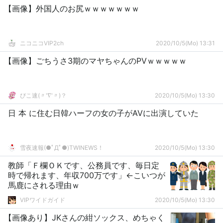
【画像】外国人のお尻ｗｗｗｗｗｗｗ
ニコニコVIP2ch
2020/10/5(Mo) 13:31
【画像】ごちうさ3期のマヤちゃんのPVｗｗｗｗｗ
ぴこ速(〃'∇'〃)？
2020/10/5(Mo) 13:30
日 本 に住む日韓ハーフの女の子がAVに出演していた
雪夜速報(●ﾟДﾟ●)TWINEWS！
2020/10/5(Mo) 13:30
教師「Ｆ欄ＯＫです、公務員です、毎日定
時で帰れます、年収700万です」←こいつが
馬鹿にされる理由ｗ
VIPワイドガイド
2020/10/5(Mo) 13:30
【画像あり】JKさんの紺ソックス、めちゃく