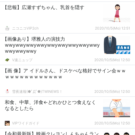
【悲報】広瀬すずちゃん、乳首を隠す
ニコニコVIP2ch
2020/10/5(Mo) 12:51
【画像あり】堺雅人の演技力
wwywwywwywwywwywwywwywwywwy
wwywwywwy
V速ニュップ
2020/10/5(Mo) 12:50
【画 像】ア イドルさん、ドスケべな格好でサイン会ｗｗ
ｗｗｗｗｗｗｗｗｗｗｗｗ
雪夜速報(●ﾟДﾟ●)TWINEWS！
2020/10/5(Mo) 12:50
和食、中華、洋食←どれかひとつ食えなく
なるとしたら
VIPワイドガイド
2020/10/5(Mo) 12:50
【令和最新版】映画クレヨンしんちゃんラン