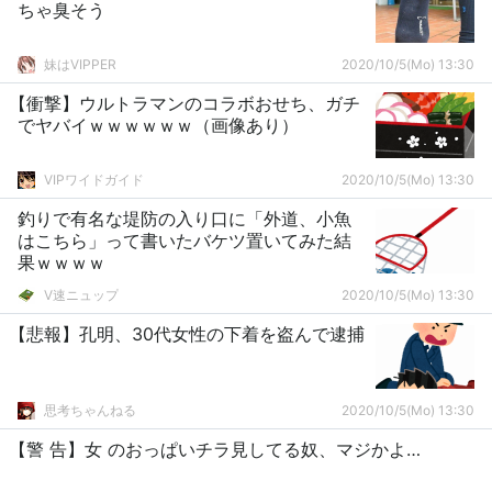
ちゃ臭そう
妹はVIPPER
2020/10/5(Mo) 13:30
【衝撃】ウルトラマンのコラボおせち、ガチ
でヤバイｗｗｗｗｗｗ（画像あり）
VIPワイドガイド
2020/10/5(Mo) 13:30
釣りで有名な堤防の入り口に「外道、小魚
はこちら」って書いたバケツ置いてみた結
果ｗｗｗｗ
V速ニュップ
2020/10/5(Mo) 13:30
【悲報】孔明、30代女性の下着を盗んで逮捕
思考ちゃんねる
2020/10/5(Mo) 13:30
【警 告】女 のおっぱいチラ見してる奴、マジかよ…