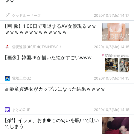
ｗｗ
グッドルーザーズ
2020/10/5(Mo) 14:17
【画 像】1 00日で引退するAV女優現るｗｗ
ｗｗｗｗｗｗｗｗｗｗｗｗｗ
雪夜速報(●ﾟДﾟ●)TWINEWS！
2020/10/5(Mo) 14:15
【画像】韓国JKが描いた絵がすごいwww
電脳王女QZ
2020/10/5(Mo) 14:15
高齢童貞処女がカップルになった結果ｗｗｗｗ
まとめCUP
2020/10/5(Mo) 14:15
【gif】イッヌ、おま●この匂いを嗅いで吐い
てしまう