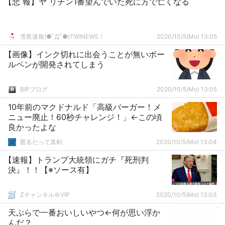
【悲 報】ヤ リチン1番望んでいた死に方で亡くなる
雪夜速報(●ﾟДﾟ●)TWINEWS！
2020/10/5(Mo) 13:05
【画像】インク切れに出会うことが無いボー
ルペンが開発されてしまう
BIPブログ
2020/10/5(Mo) 13:05
10年前のマクドナルド「高級バーガー！メ
ニュー廃止！60秒チャレンジ！」←この頃
良かったよな
匿名だって真剣
2020/10/5(Mo) 13:04
【速報】トランプ大統領にガチ『死刑判
決』！！【※ソース有】
Zチャンネル＠VIP
2020/10/5(Mo) 13:03
天ぷらで一番おいしいやつ←何が思い浮か
んだ？