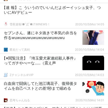
【速 報】こ ういうのでいいんだよボーイッシュ女子、つ
いにAVデビュー
雪夜速報(●ﾟДﾟ●)TWINEWS！
2020/10/5(Mo) 14:05
セブンさん、遂にネタ抜きで本気の弁当を
作るwuwuwuwuwuwuwuwuwuwu
匿名だって真剣
2020/10/5(Mo) 14:04
【※閲覧注意】『埼玉愛犬家連続殺人事件』
ってガチやべーな......（震え声
Zチャンネル＠VIP
2020/10/5(Mo) 14:03
白血病で闘病してた池江璃花子、復帰後タ
イムを自己ベストとの差1秒まで縮める
思考ちゃんねる
2020/10/5(Mo) 14:01