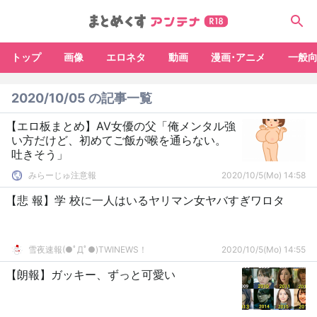
トップ
画像
エロネタ
動画
漫画･アニメ
一般
2020/10/05 の記事一覧
【エロ板まとめ】AV女優の父「俺メンタル強
い方だけど、初めてご飯が喉を通らない。
吐きそう」
みらーじゅ注意報
2020/10/5(Mo) 14:58
【悲 報】学 校に一人はいるヤリマン女ヤバすぎワロタ
雪夜速報(●ﾟДﾟ●)TWINEWS！
2020/10/5(Mo) 14:55
【朗報】ガッキー、ずっと可愛い