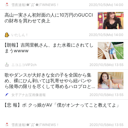
雪夜速報(●ﾟДﾟ●)TWINEWS！
2020/10/5(Mo) 14:00
高山一実さん初対面の人に10万円のGUCCI
の財布を買わせて炎上
いたしん！
2020/10/5(Mo) 14:00
【朗報】吉岡里帆さん、また水着にされてし
まうwwww
ニコニコVIP2ch
2020/10/5(Mo) 13:55
歌やダンスが大好きな女の子を全国から集
め、裸にひん剥いては乳寄せやら紐パンや
ら陵辱の限りを尽くして辱めるハロプロと
いう鬼畜集団
女子アナお宝画像速報
2020/10/5(Mo) 13:55
【悲 報】ボ クっ娘がAV「僕がオンナってこと教えてよ」
雪夜速報(●ﾟДﾟ●)TWINEWS！
2020/10/5(Mo) 13:55