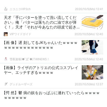
ニコニコVIP2ch
2020/10/5(Mo) 12:41
天才「手にバターを塗って洗い流してくだ
さい」俺「バターは落ちたのに油で水が弾
く！」天才「それが今あなたの頭皮で起き
ています」
VIPワイドガイド
2020/10/5(Mo) 12:40
【画 像】遅 刻してるJKちゃんいたｗｗｗｗ
ｗｗｗｗｗｗｗｗｗｗｗｗｗ
雪夜速報(●ﾟДﾟ●)TWINEWS！
2020/10/5(Mo) 12:40
【画像】ライザのアトリエの公式コスプレイ
ヤー、エッチすぎるｗｗｗｗ
グッドルーザーズ
2020/10/5(Mo) 12:37
【愕 然】鬱 病の奴をおっぱぶに連れていったらｗｗｗｗ
ｗｗｗｗｗｗ