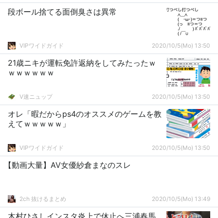
段ボール捨てる面倒臭さは異常
VIPワイドガイド
2020/10/5(Mo) 13:50
21歳ニキが運転免許返納をしてみたったｗ
ｗｗｗｗｗｗ
V速ニュップ
2020/10/5(Mo) 13:50
オレ「暇だからps4のオススメのゲームを教
えてｗｗｗｗｗ」
VIPワイドガイド
2020/10/5(Mo) 13:50
【動画大量】AV女優紗倉まなのスレ
2ch 抜けるまとめ
2020/10/5(Mo) 13:49
木村ひさしインスタ炎上で休止へ三浦春馬