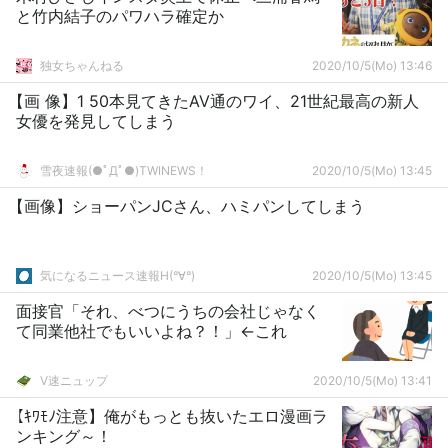
と竹内結子のパワハラ確定か
独女ちゃんねる
2020/10/5(Mo) 13:46
【画 像】1 50本見てきたAV通のワイ、21世紀最高の新人
女優を発見してしまう
雪夜速報(●ﾟДﾟ●)TWINEWS！
2020/10/5(Mo) 13:45
【画像】ショーパンJCさん、ハミパンしてしまう
気になるニュース速報H(°∀°)
2020/10/5(Mo) 13:45
面接官「それ、べつにうちの会社じゃなく
て同業他社でもいいよね？！」←これ
V速ニュップ
2020/10/5(Mo) 13:41
【ｷﾜﾓﾉ注意】俺がもっとも抜いたエロ漫画ラ
ンキング～！