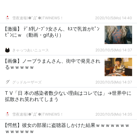
雪夜速報(●ﾟДﾟ●)TWINEWS！
2020/10/5(Mo) 14:40
【激撮】 ﾃﾞｶ乳ﾉｰﾌﾞﾗ女さん、ｷｽで乳首がﾋﾟﾝ
ﾋﾟﾝにｗ （動画・gifあり）
きゃっつあいニュース
2020/10/5(Mo) 14:37
【画像】ノーブラまんさん、街中で発見され
るｗｗｗｗｗ
グッドルーザーズ
2020/10/5(Mo) 14:37
T V「日 本の感染者数少ない理由はコレでは」→世界中に
拡散され笑われてしまう
雪夜速報(●ﾟДﾟ●)TWINEWS！
2020/10/5(Mo) 14:35
【愕然】彼女の部屋に盗聴器しかけた結果ｗｗｗｗｗｗｗ
ｗｗｗｗｗｗ