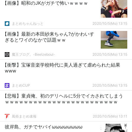
【画像】昭和のJKがガチで怖いｗｗｗｗ
まとめちゃんねっと
2020/10/5(Mo) 13:15
【画像】最新の本田紗来ちゃん?がかわいす
ぎるとワイのなかで話題ｗｗ
魔王ブログ。-Beelzeboul-
2020/10/5(Mo) 13:15
【衝撃】宝塚音楽学校時代に美人過ぎて虐められた結果
www
まとめCUP
2020/10/5(Mo) 13:15
【悲報】童貞俺、初のデリヘルに5分でイカされてしまう
ｗｗｗｗｗｗｗｗｗｗｗｗｗｗｗｗｗｗｗｗｗｗｗｗ
風俗まとめ速報
2020/10/5(Mo) 13:11
彼岸島、ガチでヤバイωωωωωωωω