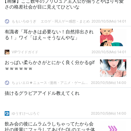
【画像】ここ数年のプリ○ュア主人公が揃うとやはり可愛
さの格差社会が目に見えてひどいな
ももいろゆうぎ エロゲ・同人ゲー感想 - まとめ
2020/10/5(Mo) 14:01
有識者「耳かきは必要ない！自然排出され
る！」ワイ「はえ～そうなんやな」
VIPワイドガイド
2020/10/5(Mo) 14:01
おっぱい柔らかさがとにかく良く分かるgif
ｗｗｗｗｗｗ
ちょいエロ★ニュース -漫画・アニメ・ゲームまとめ-
2020/10/5(Mo) 14:00
抜けるグラビアアイドル教えてくれ
ゆうすけべぶろぐ
2020/10/5(Mo) 14:00
飲み会の後にムラムラしちゃってたから会
社の後輩にフェラしてあげたOLのエッチ体