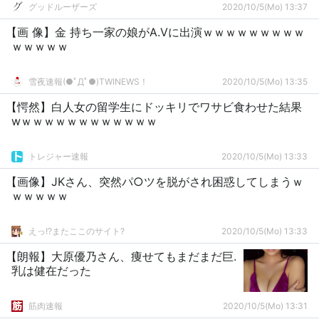
グッドルーザーズ
2020/10/5(Mo) 13:37
【画 像】金 持ち一家の娘がA.Vに出演ｗｗｗｗｗｗｗｗｗ
ｗｗｗｗｗ
雪夜速報(●ﾟДﾟ●)TWINEWS！
2020/10/5(Mo) 13:35
【愕然】白人女の留学生にドッキリでワサビ食わせた結果
wｗｗｗｗｗｗｗｗｗｗｗｗ
トレジャー速報
2020/10/5(Mo) 13:33
【画像】JKさん、突然パ○ツを脱がされ困惑してしまうｗ
ｗｗｗｗｗ
えっ!?またここのサイト?
2020/10/5(Mo) 13:33
【朗報】大原優乃さん、痩せてもまだまだ巨.
乳は健在だった
筋肉速報
2020/10/5(Mo) 13:31