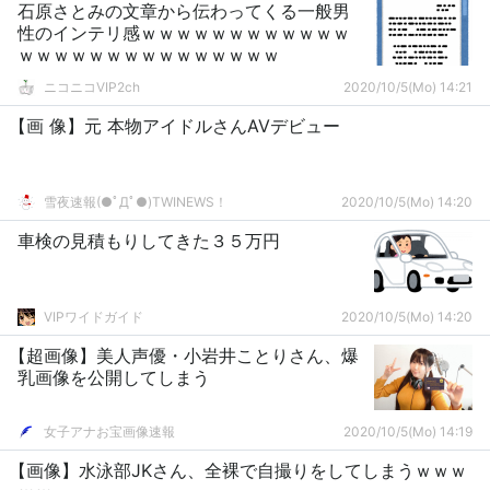
石原さとみの文章から伝わってくる一般男
性のインテリ感ｗｗｗｗｗｗｗｗｗｗｗｗ
ｗｗｗｗｗｗｗｗｗｗｗｗｗｗｗ
ニコニコVIP2ch
2020/10/5(Mo) 14:21
【画 像】元 本物アイドルさんAVデビュー
雪夜速報(●ﾟДﾟ●)TWINEWS！
2020/10/5(Mo) 14:20
車検の見積もりしてきた３５万円
VIPワイドガイド
2020/10/5(Mo) 14:20
【超画像】美人声優・小岩井ことりさん、爆
乳画像を公開してしまう
女子アナお宝画像速報
2020/10/5(Mo) 14:19
【画像】水泳部JKさん、全裸で自撮りをしてしまうｗｗｗ