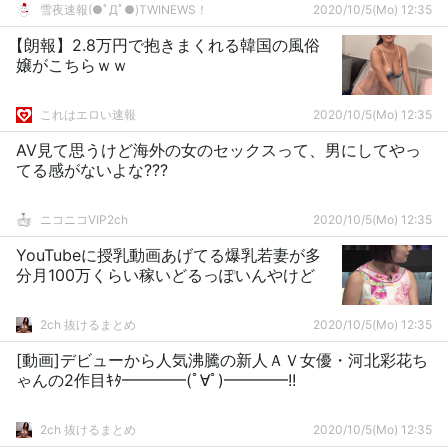
雪夜速報(●ﾟДﾟ●)TWINEWS！
2020/10/5(Mo) 12:35
【朗報】2.8万円で抱きまくれる韓国の風俗
嬢がこちらｗｗ
これはエロい速報
2020/10/5(Mo) 12:35
AV見て思うけど海外の女のセックスって、男にしてやっ
てる感がないよな???
ニコニコVIP2ch
2020/10/5(Mo) 12:35
YouTubeに授乳動画あげてる爆乳若妻が多
分月100万くらい稼いどるっぽいんやけど
2ch 抜けるまとめ
2020/10/5(Mo) 12:35
[動画]デビューから人気沸騰の新人ＡＶ女優・河北彩花ち
ゃんの2作目ｷﾀ━━━━(ﾟ∀ﾟ)━━━━!!
2ch 抜けるまとめ
2020/10/5(Mo) 12:35