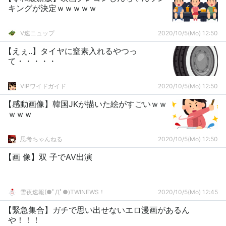
キングが決定ｗｗｗｗｗ
V速ニュップ
2020/10/5(Mo) 12:50
【えぇ..】タイヤに窒素入れるやつっ
て・・・・・
VIPワイドガイド
2020/10/5(Mo) 12:50
【感動画像】韓国JKが描いた絵がすごいｗｗ
ｗｗｗ
思考ちゃんねる
2020/10/5(Mo) 12:50
【画 像】双 子でAV出演
雪夜速報(●ﾟДﾟ●)TWINEWS！
2020/10/5(Mo) 12:45
【緊急集合】ガチで思い出せないエロ漫画があるん
や！！！