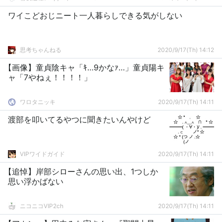
ワイこどおじニート一人暮らしできる気がしない
思考ちゃんねる
2020/9/17(Th) 14:12
【画像】童貞陰キャ「ｷ…9かなｧ…」童貞陽キ
ャ「7やねぇ！！！！」
ワロタニッキ
2020/9/17(Th) 14:11
渡部を叩いてるやつに聞きたいんやけど
VIPワイドガイド
2020/9/17(Th) 14:11
【追悼】岸部シローさんの思い出、1つしか
思い浮かばない
ニコニコVIP2ch
2020/9/17(Th) 14:11