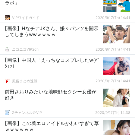
ラボ」
VIPワイドガイド
2020/9/17(Th) 14:41
【画像】HなチアJKさん、嫌々パンツを開示
してしまうwwｗｗｗｗ
ニコニコVIP2ch
2020/9/17(Th) 14:41
【画像】中国人「えっちなコスプレしたw(ﾊﾟ
ｼｬｯ」
風俗まとめ速報
2020/9/17(Th) 14:41
前田さおりみたいな地味顔セクシー女優が
好き
Zチャンネル＠VIP
2020/9/17(Th) 14:38
【画像】この着エロアイドルかわいすぎて草
ｗｗｗｗｗｗ