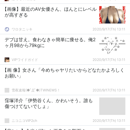
【画像】最近のAV女優さん、ほんとにレベル
が高すぎる
ワロタニッキ
2020/9/17(Th) 13:11
デブは甘え。食わなきゃ簡単に痩せる。俺2
ヶ月98から79kgに
VIPワイドガイド
2020/9/17(Th) 13:11
【画 像】女さん「今めちゃヤリたいからどなたかよろしく
お願い」
雪夜速報(●ﾟДﾟ●)TWINEWS！
2020/9/17(Th) 13:11
窪塚洋介「伊勢谷くん、かわいそう。誰も
傷つけてないでしょ」
ニコニコVIP2ch
2020/9/17(Th) 13:11