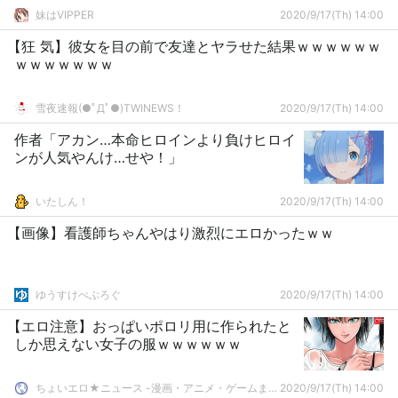
妹はVIPPER
2020/9/17(Th) 14:00
【狂 気】彼女を目の前で友達とヤラせた結果ｗｗｗｗｗｗ
ｗｗｗｗｗｗｗ
雪夜速報(●ﾟДﾟ●)TWINEWS！
2020/9/17(Th) 14:00
作者「アカン…本命ヒロインより負けヒロイ
ンが人気やんけ…せや！」
いたしん！
2020/9/17(Th) 14:00
【画像】看護師ちゃんやはり激烈にエロかったｗｗ
ゆうすけべぶろぐ
2020/9/17(Th) 14:00
【エロ注意】おっぱいポロリ用に作られたと
しか思えない女子の服ｗｗｗｗｗｗ
ちょいエロ★ニュース -漫画・アニメ・ゲームまとめ-
2020/9/17(Th) 14:00