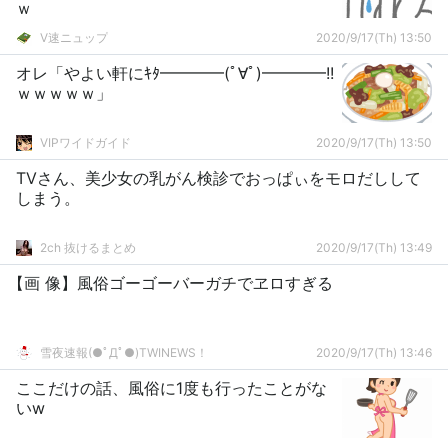
ｗ
V速ニュップ
2020/9/17(Th) 13:50
オレ「やよい軒にｷﾀ━━━━(ﾟ∀ﾟ)━━━━!!
ｗｗｗｗｗ」
VIPワイドガイド
2020/9/17(Th) 13:50
TVさん、美少女の乳がん検診でおっぱぃをモロだしして
しまう。
2ch 抜けるまとめ
2020/9/17(Th) 13:49
【画 像】風俗ゴーゴーバーガチでヱロすぎる
雪夜速報(●ﾟДﾟ●)TWINEWS！
2020/9/17(Th) 13:46
ここだけの話、風俗に1度も行ったことがな
いw