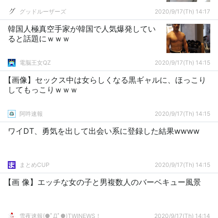
グッドルーザーズ
2020/9/17(Th) 14:17
韓国人極真空手家が韓国で人気爆発してい
ると話題にｗｗｗ
電脳王女QZ
2020/9/17(Th) 14:15
【画像】セックス中は女らしくなる黒ギャルに、ほっこり
してもっこりｗｗｗ
阿吽速報
2020/9/17(Th) 14:15
ワイDT、勇気を出して出会い系に登録した結果wwww
まとめCUP
2020/9/17(Th) 14:15
【画 像】エッチな女の子と男複数人のバーベキュー風景
雪夜速報(●ﾟДﾟ●)TWINEWS！
2020/9/17(Th) 14:14