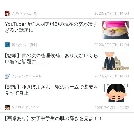
思考ちゃんねる
2020/9/17(Th) 14:04
YouTuber #華原朋美(46)の現在の姿が凄す
ぎると話題に
匿名だって真剣
2020/9/17(Th) 14:04
【悲報】菅の次の総理候補、ありえないくら
い酷eと話題に...........
Zチャンネル＠VIP
2020/9/17(Th) 14:03
【悲報】ゆきぽよさん、駅のホームで蕎麦を
食べて炎上
VIPワイドガイド
2020/9/17(Th) 14:02
【画像あり】女子中学生の肌の輝きを見よ！！