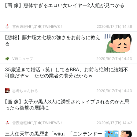
【画 像】恵体すぎるエロい女レイヤー2人組が見つかる
雪夜速報(●ﾟДﾟ●)TWINEWS！
2020/9/17(Th) 14:49
【悲報】藤井聡太七段の強さをお前らに教え
る
V速ニュップ
2020/9/17(Th) 14:43
35歳過ぎて婚活（笑）してるBBA、お前ら絶対に結婚不
可能だぞｗ ただの業者の養分だからｗ
思考ちゃんねる
2020/9/17(Th) 14:43
【画 像】女子が黒人3人に誘拐されㇾイプされるのかと思
ったら衝撃の展開に
雪夜速報(●ﾟДﾟ●)TWINEWS！
2020/9/17(Th) 14:42
三大任天堂の黒歴史「wiiu」「ニンテンドー