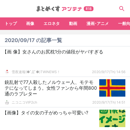
トップ
画像
エロネタ
動画
漫画･アニメ
一般
2020/09/17 の記事一覧
【画 像】女さんのお尻枕1分の値段がヤバすぎる
雪夜速報(●ﾟДﾟ●)TWINEWS！
2020/9/17(Th) 14:56
銃乱射で77人殺したノルウェー人、モテモ
テになってしまう。女性ファンから年間800
通のラブレター
ニコニコVIP2ch
2020/9/17(Th) 14:51
【画像】タイの女の子がめっちゃ可愛い?