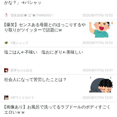
かな？」→パシャッ
雪夜速報(●ﾟДﾟ●)TWINEWS！
2020/9/17(Th) 13:32
【爆笑】センスある母親とのほっこりするや
り取りがツイッターで話題にw
V速ニュップ
2020/9/17(Th) 13:32
塩ごはん←不味い 塩おにぎり←美味しい
思考ちゃんねる
2020/9/17(Th) 13:31
社会人になって苦労したことは？
VIPワイドガイド
2020/9/17(Th) 13:31
【画像あり】お風呂で洗ってるラブドールのボディすごく
エロいｗｗ