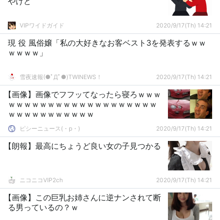
やけど
VIPワイドガイド
2020/9/17(Th) 14:21
現 役 風俗嬢「私の大好きなお客ベスト3を発表するｗｗ
ｗｗｗｗ」
雪夜速報(●ﾟДﾟ●)TWINEWS！
2020/9/17(Th) 14:21
【画像】画像でフフッてなったら寝ろｗｗｗ
ｗｗｗｗｗｗｗｗｗｗｗｗｗｗｗｗｗｗｗ
ｗｗｗｗｗｗｗｗｗｗｗ
ピシーニュース(・p・)ゞ
2020/9/17(Th) 14:21
【朗報】最高にちょうど良い女の子見つかる
ニコニコVIP2ch
2020/9/17(Th) 14:21
【画像】この巨乳お姉さんに逆ナンされて断
る男っているの？ｗ