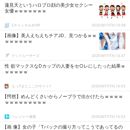
蓮見天というハロプロ顔の美少女セクシー
女優ｗｗｗｗｗｗｗ
Zチャンネル＠VIP
2020/9/17(Th) 13:38
【画像】美人えちえちチアJD、見つかるｗｗ
ｗｗｗｗｗｗ
グッドルーザーズ
2020/9/17(Th) 13:37
性 欲マックスなDカップの人妻をセ○レにしたった結果ｗ
ｗｗｗｗｗ
えっ!?またここのサイト?
2020/9/17(Th) 13:33
【愕然】めんどくさいからノーブラで出かけたらｗｗｗｗ
ｗｗｗｗｗｗｗｗｗ
トレジャー速報
2020/9/17(Th) 13:33
【画 像】女の子「Tバックの撮り方ってこうであってるの