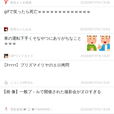
風俗まとめ速報
2020/9/17(Th) 13:45
gifで笑ったら死亡ｗｗｗｗｗｗｗｗｗｗｗｗｗ
思考ちゃんねる
2020/9/17(Th) 13:43
車の運転下手くそなやつにありがちなこと
ｗｗｗ
VIPワイドガイド
2020/9/17(Th) 13:41
【ﾇｯｯｯｯ】プリズマイリヤのエロ拷問
ニコニコVIP2ch
2020/9/17(Th) 13:41
【画 像】一般プ－ルで開催された撮影会がヱロすぎる
雪夜速報(●ﾟДﾟ●)TWINEWS！
2020/9/17(Th) 13:39