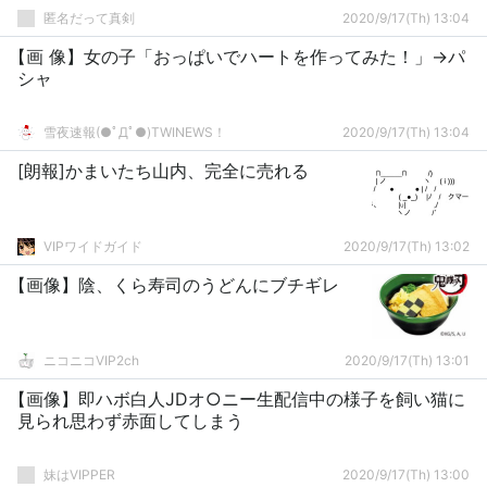
匿名だって真剣
2020/9/17(Th) 13:04
【画 像】女の子「おっぱいでハートを作ってみた！」→パ
シャ
雪夜速報(●ﾟДﾟ●)TWINEWS！
2020/9/17(Th) 13:04
[朗報]かまいたち山内、完全に売れる
VIPワイドガイド
2020/9/17(Th) 13:02
【画像】陰、くら寿司のうどんにブチギレ
ニコニコVIP2ch
2020/9/17(Th) 13:01
【画像】即ハボ白人JDオ○ニー生配信中の様子を飼い猫に
見られ思わず赤面してしまう
妹はVIPPER
2020/9/17(Th) 13:00