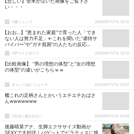
【悲しい】全米が泣いた画像をご覧下さ
い・・・
V速ニュップ
2020/9/17(Th) 13:10
【おお…】”恵まれた家庭”で育った人「でき
ない人は努力不足」←これを聞いた”虐待サ
バイバー”や”ガチ貧困”の人たちの反応…
VIPワイドガイド
2020/9/17(Th) 13:10
【比較画像】 “男の理想の体型”と”女の理想
の体型”の違いがこちらｗｗ
きゃっつあいニュース
2020/9/17(Th) 13:07
艦これの足柄さんとかいうエチエチおばさ
んwwwwwww
2次元に捉われない
2020/9/17(Th) 13:06
後藤晴菜アナ、生脚エクササイズ動画が
SEXYで大好評！バゲットでピラティスに挑