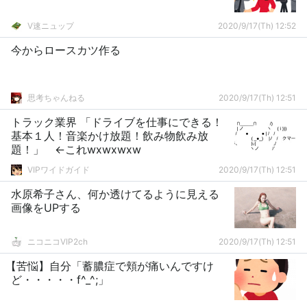
V速ニュップ
2020/9/17(Th) 12:52
今からロースカツ作る
思考ちゃんねる
2020/9/17(Th) 12:51
トラック業界 「ドライブを仕事にできる！
基本１人！音楽かけ放題！飲み物飲み放
題！」 ←これwxwxwxw
VIPワイドガイド
2020/9/17(Th) 12:51
水原希子さん、何か透けてるように見える
画像をUPする
ニコニコVIP2ch
2020/9/17(Th) 12:51
【苦悩】自分「蓄膿症で頬が痛いんですけ
ど・・・・・f^_^;」