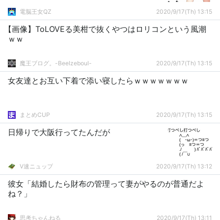
電脳王女QZ
2020/9/17(Th) 13:15
【画像】ToLOVEる美柑で抜くやつはロリコンという風潮
ｗｗ
魔王ブログ。-Beelzeboul-
2020/9/17(Th) 13:15
女友達とお互い下着で添い寝したらｗｗｗｗｗｗｗ
まとめCUP
2020/9/17(Th) 13:15
日帰りで大阪行ってたんだが
V速ニュップ
2020/9/17(Th) 13:12
彼女「結婚したら財布の管理って妻がやるのが普通だよ
ね？」
思考ちゃんねる
2020/9/17(Th) 13:11