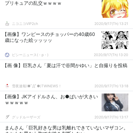
プリキュアの乱交ｗｗｗｗ
ニコニコVIP2ch
2020/9/17(Th) 13:21
【画像】ワンピースのチョッパーの40歳60
歳になった絵ッッッッ
ピシーニュース(・p・)ゞ
2020/9/17(Th) 13:20
【画 像】巨乳さん「夏は汗で谷間かゆい」と自撮りを投稿
雪夜速報(●ﾟДﾟ●)TWINEWS！
2020/9/17(Th) 13:18
【画像】JKアイドルさん、お●ぱいが大きい
ｗｗｗｗｗ
グッドルーザーズ
2020/9/17(Th) 13:17
まんさん「巨乳好きな男は乳離れできていないマザコン。