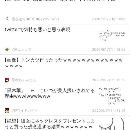
雪夜速報(●ﾟДﾟ●)TWINEWS！
2020/9/17(Th) 13:53
twitterで気持ち悪いと思う表現
V速ニュップ
2020/9/17(Th) 13:52
【画像】トンカツ作ったったｗｗｗｗｗｗｗｗｗｗｗｗｗ
ｗｗｗｗ
思考ちゃんねる
2020/9/17(Th) 13:52
「黒木華」 ← こいつが美人扱いされてる
理由wwwiwwwiwww
VIPワイドガイド
2020/9/17(Th) 13:51
【絶望】彼女にネックレスをプレゼントしよ
うと買った残念過ぎる結果ｗｗｗｗｗｗｗ