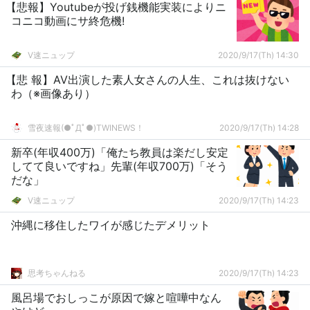
【悲報】Youtubeが投げ銭機能実装によりニ
コニコ動画にサ終危機!
V速ニュップ
2020/9/17(Th) 14:30
【悲 報】AV出演した素人女さんの人生、これは抜けない
わ（※画像あり）
雪夜速報(●ﾟДﾟ●)TWINEWS！
2020/9/17(Th) 14:28
新卒(年収400万)「俺たち教員は楽だし安定
してて良いですね」先輩(年収700万)「そう
だな」
V速ニュップ
2020/9/17(Th) 14:23
沖縄に移住したワイが感じたデメリット
思考ちゃんねる
2020/9/17(Th) 14:23
風呂場でおしっこが原因で嫁と喧嘩中なん