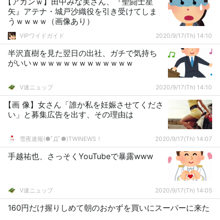
【アカンｗ】田中みな実さん、『聖闘士星
矢』アテナ・城戸沙織役を引き受けてしま
うｗｗｗｗ（画像あり）
VIPワイドガイド
2020/9/17(Th) 14:10
半沢直樹を見た翌日の出社、ガチで気持ち
がいいｗｗｗｗｗｗｗｗｗｗｗｗｗ
V速ニュップ
2020/9/17(Th) 14:10
【画 像】女さん「誰か私を妊娠させてくださ
い」と募集広告を出す、その理由は
雪夜速報(●ﾟДﾟ●)TWINEWS！
2020/9/17(Th) 14:07
手越祐也、さっそくYouTubeで暴露www
V速ニュップ
2020/9/17(Th) 14:05
160円だけ握りしめて朝のおかずを買いにスーパーに来た