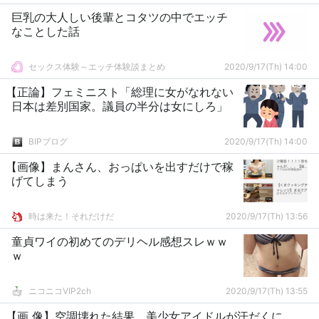
巨乳の大人しい後輩とコタツの中でエッチ
なことした話
セックス体験～エッチ体験談まとめ
2020/9/17(Th) 14:00
【正論】フェミニスト「総理に女がなれない
日本は差別国家。議員の半分は女にしろ」
BIPブログ
2020/9/17(Th) 14:00
【画像】まんさん、おっぱいを出すだけで稼
げてしまう
時は来た！それだけだ
2020/9/17(Th) 13:56
童貞ワイの初めてのデリヘル感想スレｗｗ
ｗ
ニコニコVIP2ch
2020/9/17(Th) 13:55
【画 像】空調壊れた結果、美少女アイドルが汗だくに