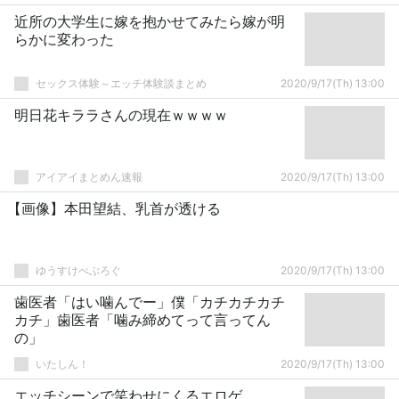
近所の大学生に嫁を抱かせてみたら嫁が明
らかに変わった
セックス体験～エッチ体験談まとめ
2020/9/17(Th) 13:00
明日花キララさんの現在ｗｗｗｗ
アイアイまとめん速報
2020/9/17(Th) 13:00
【画像】本田望結、乳首が透ける
ゆうすけべぶろぐ
2020/9/17(Th) 13:00
歯医者「はい噛んでー」僕「カチカチカチ
カチ」歯医者「噛み締めてって言ってん
の」
いたしん！
2020/9/17(Th) 13:00
エッチシーンで笑わせにくるエロゲ