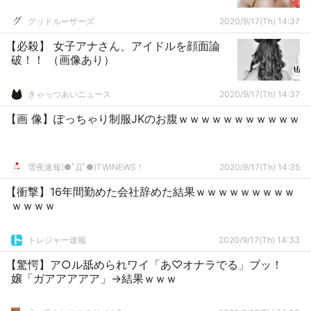
グッドルーザーズ
2020/9/17(Th) 14:37
【必殺】 女子アナさん、アイドルを顔面論
破！！ （画像あり）
きゃっつあいニュース
2020/9/17(Th) 14:37
【画 像】ぽっちゃり制服JKのお腹ｗｗｗｗｗｗｗｗｗｗｗ
雪夜速報(●ﾟДﾟ●)TWINEWS！
2020/9/17(Th) 14:35
【衝撃】16年間勤めた会社辞めた結果ｗｗｗｗｗｗｗｗｗ
ｗｗｗｗ
トレジャー速報
2020/9/17(Th) 14:33
【驚愕】ア○ル舐められワイ「あ♡オナラでる」ブッ！
嬢「ガアアアアア」→結果ｗｗｗ