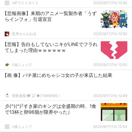
VIPワイドガイド
2020/9/17(Th) 12:50
【悲報画像】来期のアニメ一覧製作者「うず
らインフォ」引退宣言
思考ちゃんねる
2020/9/17(Th) 12:50
【悲報】告白もしてないニキがLINEでフラれ
てしまった理由ｗｗｗｗｗｗ
V速ニュップ
2020/9/17(Th) 12:50
【画 像】パチ屋にめちゃシコ女の子が来店した結果
雪夜速報(●ﾟДﾟ●)TWINEWS！
2020/9/17(Th) 12:49
彡(^)(^)｢すき家のキングは全盛期の時、1食
で13杯と卵96個が限界やった｣
V速ニュップ
2020/9/17(Th) 12:44