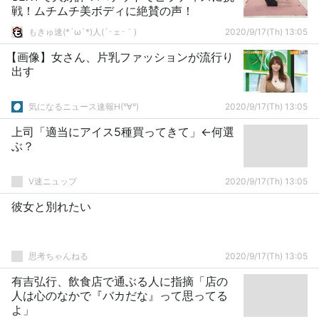
戦！ムチムチ美ボディに絶賛の声！
もきゅ速(*´ω`*)人(´･ェ･｀)
2020/9/17(Th) 13:05
【画像】女さん、片乳ファッションが流行り
出す
気になるニュース速報H(°∀°)
2020/9/17(Th) 13:05
上司「適当にアイス5種買ってきて」←何選
ぶ？
V速ニュップ
2020/9/17(Th) 13:05
彼女と別れたい
思考ちゃんねる
2020/9/17(Th) 13:05
有吉弘行、飲食店で通ぶる人に指摘「店の
人は心のなかで『バカだな』って思ってる
よ」