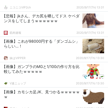
ニコニコVIP2ch
2020/9/17(Th) 13:31
【悲報】jkさん、デカ尻を晒してドス ケベダ
ンスをしてしまうｗｗｗｗｗｗ
筋肉速報
2020/9/17(Th) 13:31
【画像】これが98000円する「ダンゴムシ」
らしい…！
妹はVIPPER
2020/9/17(Th) 13:30
【画像】ガンプラのMGと1/100の作り方を比
較してみたｗｗｗｗｗ
V速ニュップ
2020/9/17(Th) 13:30
【画像】カモシカ足JK、見つかるｗｗｗｗｗ
ｗ