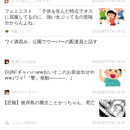
えっ!?またここのサイト?
2020/9/17(Th) 14:33
フェミニスト 「子供を生んだ時点でオス
に屈服してるのに、強い女ぶってるの意味
分からんよね」
V速ニュップ
2020/9/17(Th) 14:32
ワイ酒呑み、公園でウーバーの配達員と話す
思考ちゃんねる
2020/9/17(Th) 14:32
DQN｢ギャハハwwおいそこのお前金出せや
ww｣ワイ｢『撃』発動─────。｣
VIPワイドガイド
2020/9/17(Th) 14:31
【悲報】彼岸島の勝次ことかっちゃん、死亡
ニコニコVIP2ch
2020/9/17(Th) 14:31