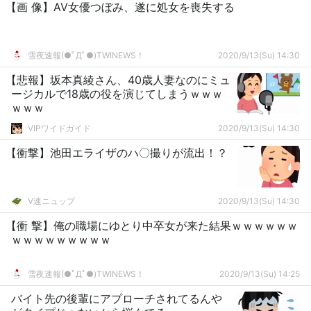
【画 像】AV女優つぼみ、遂に処女を喪失する
雪夜速報(●ﾟДﾟ●)TWINEWS！
2020/9/13(Su) 14:30
【悲報】坂本真綾さん、40歳人妻なのにミュ
ージカルで18歳の役を演じてしまうｗｗｗ
ｗｗｗ
VIPワイドガイド
2020/9/13(Su) 14:30
【衝撃】池田エライザのハ〇撮りが流出！？
V速ニュップ
2020/9/13(Su) 14:30
【衝 撃】俺の職場にゆとり中卒女が来た結果ｗｗｗｗｗｗ
ｗｗｗｗｗｗｗｗｗ
雪夜速報(●ﾟДﾟ●)TWINEWS！
2020/9/13(Su) 14:25
バイト先の後輩にアプローチされてるんや