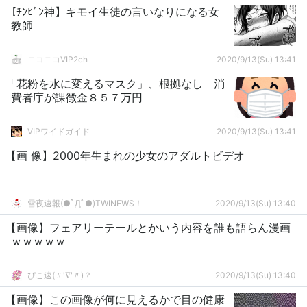
【ﾁﾝﾋﾞﾝ神】キモイ生徒の言いなりになる女
教師
ニコニコVIP2ch
2020/9/13(Su) 13:41
「花粉を水に変えるマスク」、根拠なし 消
費者庁が課徴金８５７万円
VIPワイドガイド
2020/9/13(Su) 13:41
【画 像】2000年生まれの少女のアダルトビデオ
雪夜速報(●ﾟДﾟ●)TWINEWS！
2020/9/13(Su) 13:40
【画像】フェアリーテールとかいう内容を誰も語らん漫画
ｗｗｗｗｗ
ぴこ速(〃'∇'〃)？
2020/9/13(Su) 13:40
【画像】この画像が何に見えるかで目の健康