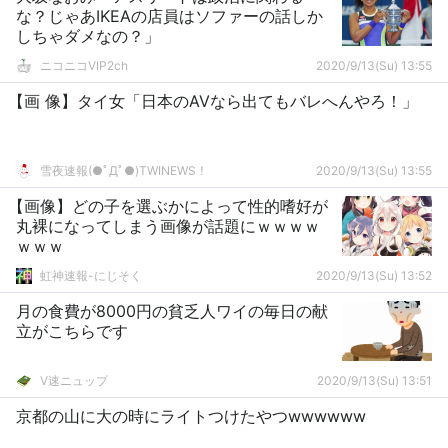
な？じゃあIKEAの店員はソファーの話しか
しちゃダメなの？」
ニコニコVIP2ch
2020/9/13(Su) 13:55
【画 像】タイ女「日本のAVなら出てもバレへんやろ！」
雪夜速報(●ﾟДﾟ●)TWINEWS！
2020/9/13(Su) 13:55
【画像】どの子を選ぶかによって性的嗜好が
丸裸になってしまう画像が話題にｗｗｗｗ
ｗｗｗ
虹神速報-にじそく
2020/9/13(Su) 13:52
月の食費が8000円の貧乏人ワイの毎日の献
立がこちらです
V速ニュップ
2020/9/13(Su) 13:51
京都の山に大の時にライトつけたやつwwwwww