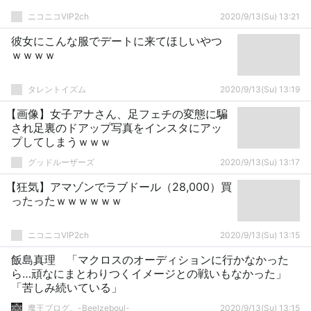
ニコニコVIP2ch
2020/9/13(Su) 13:21
彼女にこんな服でデートに来てほしいやつ
ｗｗｗｗ
タレントイズム
2020/9/13(Su) 13:19
【画像】女子アナさん、足フェチの変態に騙
され足裏のドアップ写真をインスタにアッ
プしてしまうｗｗｗ
グッドルーザーズ
2020/9/13(Su) 13:17
【狂気】アマゾンでラブドール（28,000）買
ったったｗｗｗｗｗｗ
ニコニコVIP2ch
2020/9/13(Su) 13:15
飯島真理 「マクロスのオーディションに行かなかった
ら…頑なにまとわりつくイメージとの戦いもなかった」
「苦しみ続いている」
魔王ブログ。-Beelzeboul-
2020/9/13(Su) 13:15