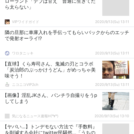
ローランド「デブは甘え 普通に生きてた
ら太らない」
VIPワイドガイド
2020/9/13(Su) 13:11
隣の旦那に車庫入れを手伝ってもらいバックからのエッチ
で発射オーライ!?
ワロタニッキ
2020/9/13(Su) 13:11
【直球】くら寿司さん、鬼滅の刃とコラボ
「炭治郎のぶっかけうどん」がめっちゃ美
味そう！
ニコニコVIP2ch
2020/9/13(Su) 13:11
【画像】淫乱JKさん、パンチラ自撮りをうp
してしまう
気になるニュース速報H(°∀°)
2020/9/13(Su) 13:10
【ヤバい…】トンデモない方法で『手数料』
を削減する会社にtwitter民騒然…「うちの