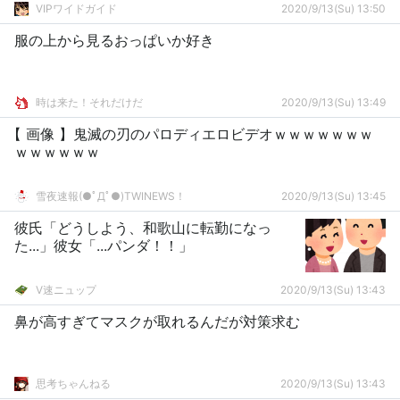
VIPワイドガイド
2020/9/13(Su) 13:50
服の上から見るおっぱいか好き
時は来た！それだけだ
2020/9/13(Su) 13:49
【 画像 】鬼滅の刃のパロディエロビデオｗｗｗｗｗｗｗ
ｗｗｗｗｗｗ
雪夜速報(●ﾟДﾟ●)TWINEWS！
2020/9/13(Su) 13:45
彼氏「どうしよう、和歌山に転勤になっ
た...」彼女「...パンダ！！」
V速ニュップ
2020/9/13(Su) 13:43
鼻が高すぎてマスクが取れるんだが対策求む
思考ちゃんねる
2020/9/13(Su) 13:43