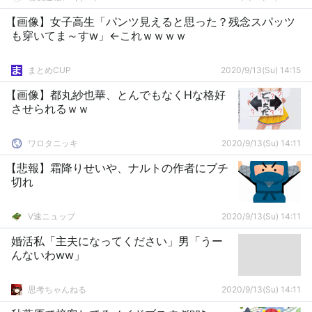
【画像】女子高生「パンツ見えると思った？残念スパッツ
も穿いてま～すw」←これｗｗｗｗ
まとめCUP
2020/9/13(Su) 14:15
【画像】都丸紗也華、とんでもなくHな格好
させられるｗｗ
ワロタニッキ
2020/9/13(Su) 14:11
【悲報】霜降りせいや、ナルトの作者にブチ
切れ
V速ニュップ
2020/9/13(Su) 14:11
婚活私「主夫になってください」男「うー
んないわww」
思考ちゃんねる
2020/9/13(Su) 14:11