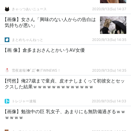
きゃっつあいニュース
2020/9/13(Su) 14:37
【画像】女さん「興味のない人からの告白は
気持ちが悪い」
まとめちゃんねっと
2020/9/13(Su) 14:35
【画 像】倉多まおさんとかいうAV女優
雪夜速報(●ﾟДﾟ●)TWINEWS！
2020/9/13(Su) 14:35
【愕然】俺27歳まで童貞、皮オナしまくって初彼女とセッ
クスした結果ｗｗｗｗｗｗｗｗｗｗｗｗｗ
トレジャー速報
2020/9/13(Su) 14:33
【画像】勉強中の巨 乳女子、あまりにも無防備過ぎるｗｗ
ｗｗｗｗ