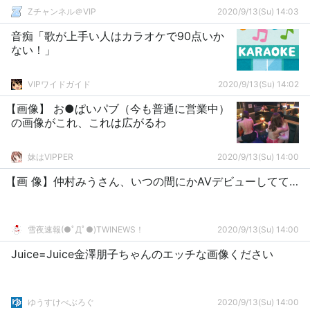
Zチャンネル＠VIP
2020/9/13(Su) 14:03
音痴「歌が上手い人はカラオケで90点いか
ない！」
VIPワイドガイド
2020/9/13(Su) 14:02
【画像】 お●ぱいパブ（今も普通に営業中）
の画像がこれ、これは広がるわ
妹はVIPPER
2020/9/13(Su) 14:00
【画 像】仲村みうさん、いつの間にかAVデビューしてて…
雪夜速報(●ﾟДﾟ●)TWINEWS！
2020/9/13(Su) 14:00
Juice=Juice金澤朋子ちゃんのエッチな画像ください
ゆうすけべぶろぐ
2020/9/13(Su) 14:00