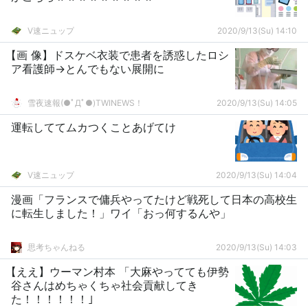
V速ニュップ
2020/9/13(Su) 14:10
【画 像】ドスケベ衣装で患者を誘惑したロシ
ア看護師→とんでもない展開に
雪夜速報(●ﾟДﾟ●)TWINEWS！
2020/9/13(Su) 14:05
運転しててムカつくことあげてけ
V速ニュップ
2020/9/13(Su) 14:04
漫画「フランスで傭兵やってたけど戦死して日本の高校生
に転生しました！」ワイ「おっ何するんや」
思考ちゃんねる
2020/9/13(Su) 14:03
【ええ】ウーマン村本 「大麻やってても伊勢
谷さんはめちゃくちゃ社会貢献してき
た！！！！！！｣