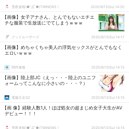
雪夜速報(●ﾟДﾟ●)TWINEWS！
2020/9/13(Su) 14:20
【画像】女子アナさん、とんでもないエチエ
チな服装で生放送にでてしまうｗｗｗ
グッドルーザーズ
2020/9/13(Su) 14:17
【画像】めちゃくちゃ美人の浮気セックスがとんでもなく
エロいｗｗｗ
阿吽速報
2020/9/13(Su) 14:15
【画像】陸上部JC（えっ・・・陸上のユニフ
ォームってこんなに小さいの・・・？）
電脳王女QZ
2020/9/13(Su) 14:15
【画 像】経験人数1人！ほぼ処女の超まじめ女子大生がAV
デビュー！！！
雪夜速報(●ﾟДﾟ●)TWINEWS！
2020/9/13(Su) 14:15