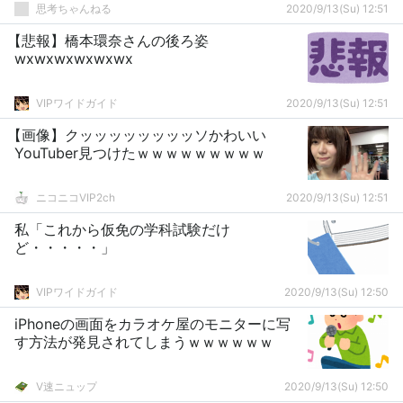
思考ちゃんねる
2020/9/13(Su) 12:51
【悲報】橋本環奈さんの後ろ姿
wxwxwxwxwxwx
VIPワイドガイド
2020/9/13(Su) 12:51
【画像】クッッッッッッッッソかわいい
YouTuber見つけたｗｗｗｗｗｗｗｗｗ
ニコニコVIP2ch
2020/9/13(Su) 12:51
私「これから仮免の学科試験だけ
ど・・・・・」
VIPワイドガイド
2020/9/13(Su) 12:50
iPhoneの画面をカラオケ屋のモニターに写
す方法が発見されてしまうｗｗｗｗｗｗ
V速ニュップ
2020/9/13(Su) 12:50