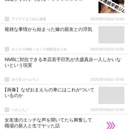
アイアイまとめん速報
2020/9/13(Su) 13:00
複雑な事情から始まった嫁の親友との浮気
セックス体験～エッチ体験談まとめ
2020/9/13(Su) 13:00
NMBに対抗できる本店若手巨乳が大盛真歩一人しかいな
いという現実
ゆうすけべぶろぐ
2020/9/13(Su) 13:00
【画像】なぜおまえらの車にはこれがついて
いるのか
いたしん！
2020/9/13(Su) 13:00
女友達のエッチな声を聞いてたら興奮して
職場の新人と生でヤッた話