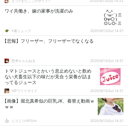
えっ!?またここのサイト?
2020/9/13(Su) 14:33
ワイ共働き、嫁の家事が洗濯のみ
V速ニュップ
2020/9/13(Su) 14:31
【悲報】フリーザー、フリーザーでなくなる
思考ちゃんねる
2020/9/13(Su) 14:31
トマトジュースとかいう息止めないと飲め
ない犬畜生以下の味だが見合う栄養が詰ま
ってるジュース
VIPワイドガイド
2020/9/13(Su) 14:31
【画像】堀北真希似の巨乳JK、着替え動画ｗ
ｗｗ
ニコニコVIP2ch
2020/9/13(Su) 14:31