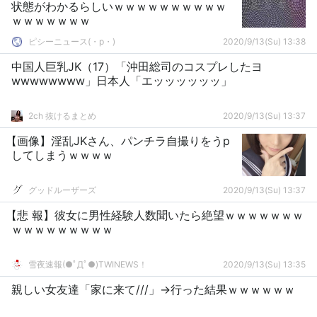
状態がわかるらしいｗｗｗｗｗｗｗｗｗｗ
ｗｗｗｗｗｗｗ
ピシーニュース(・p・)ゞ
2020/9/13(Su) 13:38
中国人巨乳JK（17）「沖田総司のコスプレしたヨ
wwwwwwww」日本人「エッッッッッッ」
2ch 抜けるまとめ
2020/9/13(Su) 13:37
【画像】淫乱JKさん、パンチラ自撮りをうp
してしまうｗｗｗｗ
グッドルーザーズ
2020/9/13(Su) 13:37
【悲 報】彼女に男性経験人数聞いたら絶望ｗｗｗｗｗｗｗ
ｗｗｗｗｗｗｗｗｗ
雪夜速報(●ﾟДﾟ●)TWINEWS！
2020/9/13(Su) 13:35
親しい女友達「家に来て///」→行った結果ｗｗｗｗｗｗ