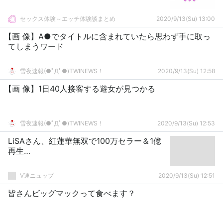
セックス体験～エッチ体験談まとめ
2020/9/13(Su) 13:00
【画 像】A●でタイトルに含まれていたら思わず手に取っ
てしまうワード
雪夜速報(●ﾟДﾟ●)TWINEWS！
2020/9/13(Su) 12:58
【画 像】1日40人接客する遊女が見つかる
雪夜速報(●ﾟДﾟ●)TWINEWS！
2020/9/13(Su) 12:53
LiSAさん、紅蓮華無双で100万セラー＆1億
再生…
V速ニュップ
2020/9/13(Su) 12:51
皆さんビッグマックって食べます？