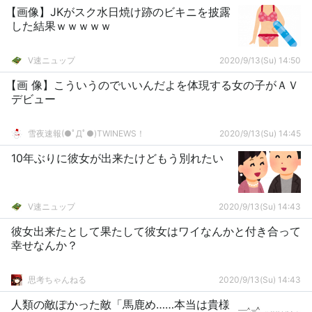
【画像】JKがスク水日焼け跡のビキニを披露
した結果ｗｗｗｗｗ
V速ニュップ
2020/9/13(Su) 14:50
【画 像】こういうのでいいんだよを体現する女の子がＡＶ
デビュー
雪夜速報(●ﾟДﾟ●)TWINEWS！
2020/9/13(Su) 14:45
10年ぶりに彼女が出来たけどもう別れたい
V速ニュップ
2020/9/13(Su) 14:43
彼女出来たとして果たして彼女はワイなんかと付き合って
幸せなんか？
思考ちゃんねる
2020/9/13(Su) 14:43
人類の敵ぽかった敵「馬鹿め……本当は貴様