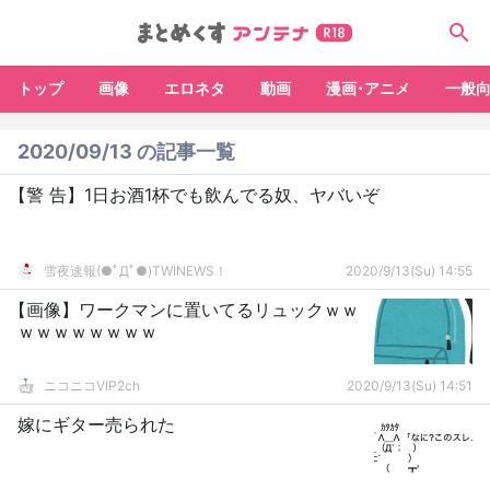
トップ
画像
エロネタ
動画
漫画･アニメ
一般
2020/09/13 の記事一覧
【警 告】1日お酒1杯でも飲んでる奴、ヤバいぞ
雪夜速報(●ﾟДﾟ●)TWINEWS！
2020/9/13(Su) 14:55
【画像】ワークマンに置いてるリュックｗｗ
ｗｗｗｗｗｗｗｗ
ニコニコVIP2ch
2020/9/13(Su) 14:51
嫁にギター売られた