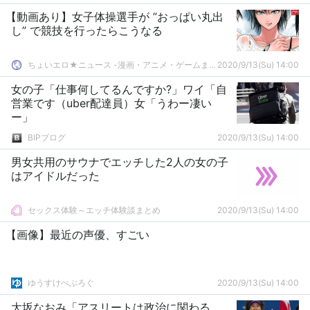
【動画あり】女子体操選手が ”おっぱい丸出
し” で競技を行ったらこうなる
ちょいエロ★ニュース -漫画・アニメ・ゲームまとめ-
2020/9/13(Su) 14:00
女の子「仕事何してるんですか?」ワイ「自
営業です（uber配達員）女「うわー凄い
ー」
BIPブログ
2020/9/13(Su) 14:00
男女共用のサウナでエッチした2人の女の子
はアイドルだった
セックス体験～エッチ体験談まとめ
2020/9/13(Su) 14:00
【画像】最近の声優、すごい
ゆうすけべぶろぐ
2020/9/13(Su) 14:00
大坂なおみ「アスリートは政治に関わる