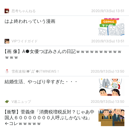
思考ちゃんねる
2020/9/13(Su) 13:51
はよ終われっていう漫画
VIPワイドガイド
2020/9/13(Su) 13:51
【画 像】A●女優つぼみさんの日記ｗｗｗｗｗｗｗｗｗｗ
ｗｗｗ
雪夜速報(●ﾟДﾟ●)TWINEWS！
2020/9/13(Su) 13:50
結婚生活、やっぱり辛すぎた・・・
V速ニュップ
2020/9/13(Su) 13:50
【衝撃】菅義偉「消費税増税反対？じゃあ中
国人６０００００００人呼ぶしかないね」
←コレｗｗｗｗｗ