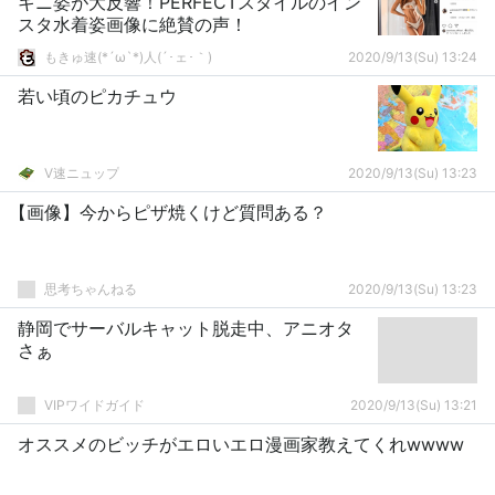
キニ姿が大反響！PERFECTスタイルのイン
スタ水着姿画像に絶賛の声！
もきゅ速(*´ω`*)人(´･ェ･｀)
2020/9/13(Su) 13:24
若い頃のピカチュウ
V速ニュップ
2020/9/13(Su) 13:23
【画像】今からピザ焼くけど質問ある？
思考ちゃんねる
2020/9/13(Su) 13:23
静岡でサーバルキャット脱走中、アニオタ
さぁ
VIPワイドガイド
2020/9/13(Su) 13:21
オススメのビッチがエロいエロ漫画家教えてくれwwww