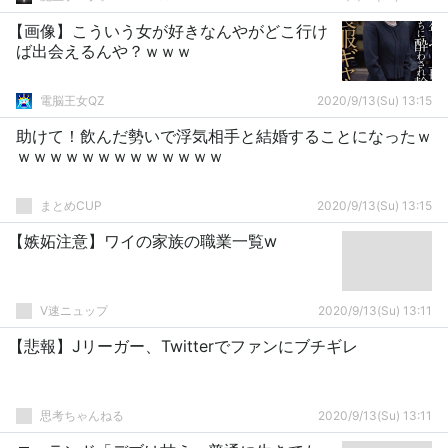
【画像】こういう女が好きなんやがどこ行け
ば出会えるんや？ｗｗｗ
電脳王女QZ
2020/9/13(Su) 13:15
助けて！飲んだ勢いで浮気相手と結婚することになったｗ
ｗｗｗｗｗｗｗｗｗｗｗｗｗ
まとめCUP
2020/9/13(Su) 13:15
【嫉妬注意】ワイの家族の職業一覧w
V速ニュップ
2020/9/13(Su) 13:11
【悲報】Jリーガー、Twitterでファンにブチギレ
思考ちゃんねる
2020/9/13(Su) 13:11