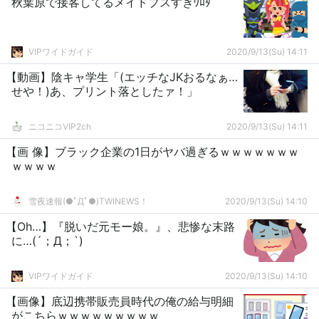
秋葉原で接客してるメイドブスすぎﾜﾛﾀ
VIPワイドガイド
2020/9/13(Su) 14:11
【動画】陰キャ学生「(エッチなJKおるなぁ…
せや！)あ、プリント落としたァ！」
ニコニコVIP2ch
2020/9/13(Su) 14:11
【画 像】ブラック企業の1日がヤバ過ぎるｗｗｗｗｗｗｗ
ｗｗｗｗ
雪夜速報(●ﾟДﾟ●)TWINEWS！
2020/9/13(Su) 14:10
【Oh…】『脱いだ元モー娘。』、悲惨な末路
に…(´；Д；`)
VIPワイドガイド
2020/9/13(Su) 14:10
【画像】底辺携帯販売員時代の俺の給与明細
がこちらｗｗｗｗｗｗｗｗｗ