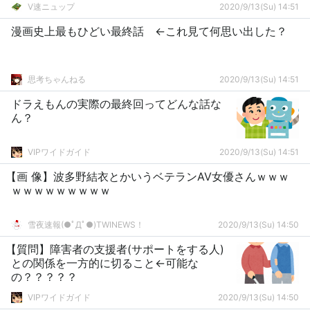
V速ニュップ
2020/9/13(Su) 14:51
漫画史上最もひどい最終話 ←これ見て何思い出した？
思考ちゃんねる
2020/9/13(Su) 14:51
ドラえもんの実際の最終回ってどんな話な
ん？
VIPワイドガイド
2020/9/13(Su) 14:51
【画 像】波多野結衣とかいうベテランAV女優さんｗｗｗ
ｗｗｗｗｗｗｗｗｗ
雪夜速報(●ﾟДﾟ●)TWINEWS！
2020/9/13(Su) 14:50
【質問】障害者の支援者(サポートをする人)
との関係を一方的に切ること←可能な
の？？？？？
VIPワイドガイド
2020/9/13(Su) 14:50