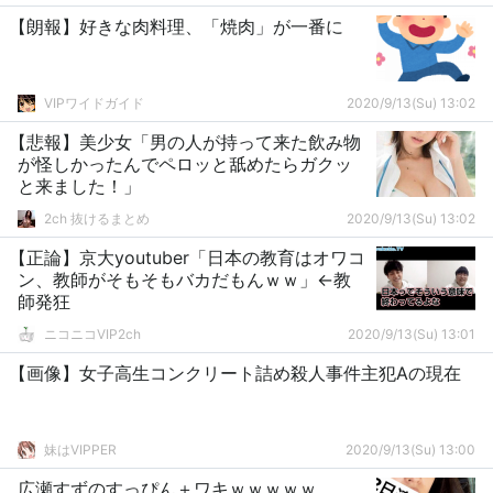
【朗報】好きな肉料理、「焼肉」が一番に
VIPワイドガイド
2020/9/13(Su) 13:02
【悲報】美少女「男の人が持って来た飲み物
が怪しかったんでペロッと舐めたらガクッ
と来ました！」
2ch 抜けるまとめ
2020/9/13(Su) 13:02
【正論】京大youtuber「日本の教育はオワコ
ン、教師がそもそもバカだもんｗｗ」←教
師発狂
ニコニコVIP2ch
2020/9/13(Su) 13:01
【画像】女子高生コンクリート詰め殺人事件主犯Aの現在
妹はVIPPER
2020/9/13(Su) 13:00
広瀬すずのすっぴん＋ワキｗｗｗｗｗ