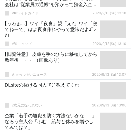
会社は”従業員の通帳”を預かって預金入金と
いう方法をとってます」
VIPワイドガイド
2020/9/13(Su) 13:10
【うわぁ…】ワイ「夜食」親「え?」ワイ「寝
てねーで、はよ夜食作れやって意味だよｺﾞﾗ
ｱ」
V速ニュップ
2020/9/13(Su) 13:10
【閲覧注意】 皮膚を手のひらに移植してから
数年後・・・ （画像あり）
きゃっつあいニュース
2020/9/13(Su) 13:07
DLsiteの抜ける同人ｴﾛｹﾞ教えてくれ
2次元に捉われない
2020/9/13(Su) 13:06
企業「若手の離職を防ぐ方法ないかな……」
なろう主人公「ふむ、給与と休みを増やし
てみては？」