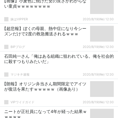
【画像】小麦色に焼けた女の良さがわからな
い童貞ｗｗｗｗｗｗｗｗ
妹はVIPPER
2020/8/19(We) 12:30
【超悲報】ぼくの母親、熱中症になり今シー
ズンだけで2度の救急搬送されるｗｗｗ
BIPブログ
2020/8/19(We) 12:30
石田純一さん「俺はある組織に狙われている。俺を社会的
に殺すつもりみたいだ」
マジキチ速報
2020/8/19(We) 12:30
【朗報】オリジン弁当さん期間限定でアイツ
が復活を果たすｗｗｗｗｗ（画像あり）
VIPワイドガイド
2020/8/19(We) 12:30
ニートが正社員になって4年が経った結果ｗ
ｗｗｗｗ