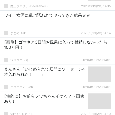
魔王ブログ。-Beelzeboul-
2020/8/19(We) 14:15
ワイ、女医に乱パ誘われてヤってきた結果ｗｗ
まとめCUP
2020/8/19(We) 14:14
【画像】ゴマキと3日間お風呂に入って射精しなかったら
100万円！
ワロタニッキ
2020/8/19(We) 14:11
まんさん「いじめられて肛門にソーセージ4
本入れられた！！！」
ニコニコVIP2ch
2020/8/19(We) 14:11
【性的に】お前らフワちゃんイケる？（画像
あり）
VIPワイドガイド
2020/8/19(We) 14:10