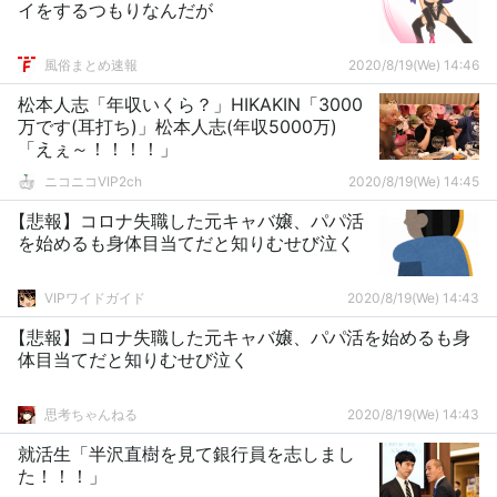
イをするつもりなんだが
風俗まとめ速報
2020/8/19(We) 14:46
松本人志「年収いくら？」HIKAKIN「3000
万です(耳打ち)」松本人志(年収5000万)
「えぇ～！！！！」
ニコニコVIP2ch
2020/8/19(We) 14:45
【悲報】コロナ失職した元キャバ嬢、パパ活
を始めるも身体目当てだと知りむせび泣く
VIPワイドガイド
2020/8/19(We) 14:43
【悲報】コロナ失職した元キャバ嬢、パパ活を始めるも身
体目当てだと知りむせび泣く
思考ちゃんねる
2020/8/19(We) 14:43
就活生「半沢直樹を見て銀行員を志しまし
た！！！」