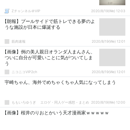
Zチャンネル＠VIP
2020/8/19(We) 12:03
【朗報】プールサイドで筋トレできる夢のよ
うな施設が日本に爆誕する
筋肉速報
2020/8/19(We) 12:01
【画像】例の美人親日オランダ人まんさん、
ついに自分が可愛いことに気がついてしま
う
ニコニコVIP2ch
2020/8/19(We) 12:01
宇崎ちゃん、海外でめちゃくちゃ人気になってしまう
ももいろゆうぎ エロゲ・同人ゲー感想 - まとめ
2020/8/19(We) 12:00
【画像】桜井のりおとかいう天才漫画家ｗｗｗｗｗ