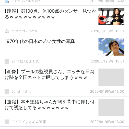
Zチャンネル＠VIP
2020/8/19(We) 13:03
【朗報】顔100点、体100点のダンサー見つか
るｗｗｗｗｗｗｗｗｗｗ
ニコニコVIP2ch
2020/8/19(We) 13:01
1970年代の日本の若い女性の写真
2ch 抜けるまとめ
2020/8/19(We) 13:01
【画像】プールの監視員さん、エッチな日焼
け跡を全国ネットに晒してしまうｗｗｗ
5chえちえち
2020/8/19(We) 13:00
【速報】本田望結ちゃんが胸を背中に押し付
けて誘惑してるｗｗｗｗｗｗｗ
アイアイまとめん速報
2020/8/19(We) 13:00