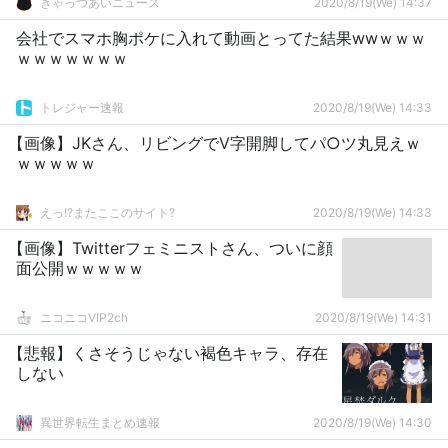
きゃっつあいニュース
2020/8/19(We) 14:37
会社でスマホ胸ポケに入れて動画とってた結果wwｗｗｗ
ｗｗｗｗｗｗｗ
トレジャー速報
2020/8/19(We) 14:33
【画像】JKさん、リビングでV字開脚してパ○ツ丸見えｗ
ｗｗｗｗｗ
えっ!?またここのサイト?
2020/8/19(We) 14:33
【画像】Twitterフェミニストさん、ついに顔
面公開ｗｗｗｗｗ
ニコニコVIP2ch
2020/8/19(We) 14:31
【悲報】くさそうじゃない褐色キャラ、存在
しない
異世界転生まとめ速報
2020/8/19(We) 14:30