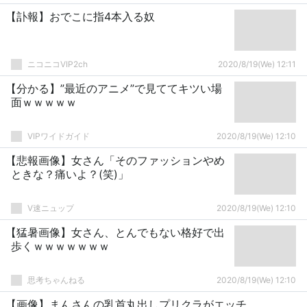
【訃報】おでこに指4本入る奴
ニコニコVIP2ch
2020/8/19(We) 12:11
【分かる】”最近のアニメ”で見ててキツい場
面ｗｗｗｗｗ
VIPワイドガイド
2020/8/19(We) 12:10
【悲報画像】女さん「そのファッションやめ
ときな？痛いよ？(笑)」
V速ニュップ
2020/8/19(We) 12:10
【猛暑画像】女さん、とんでもない格好で出
歩くｗｗｗｗｗｗｗ
思考ちゃんねる
2020/8/19(We) 12:10
【画像】まんさんの乳首丸出しプリクラがエッチ