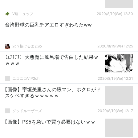
V速ニュップ
2020/8/19(We) 12:30
台湾野球の巨乳チアエロすぎわろたww
2ch 抜けるまとめ
2020/8/19(We) 12:25
【ｴﾁﾁﾁﾁ】大悪魔に風呂場で告白した結果ｗ
ｗｗｗ
ニコニコVIP2ch
2020/8/19(We) 12:21
【画像】宇垣美里さんの腋マン、ホクロがド
スケベすぎるｗｗｗｗｗ
グッドルーザーズ
2020/8/19(We) 12:17
【画像】PS5を急いで買う必要はないｗｗ