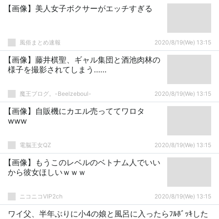
【画像】美人女子ボクサーがエッチすぎる
風俗まとめ速報
2020/8/19(We) 13:15
【画像】藤井棋聖、ギャル集団と酒池肉林の
様子を撮影されてしまう……
魔王ブログ。-Beelzeboul-
2020/8/19(We) 13:15
【画像】自販機にカエル売っててワロタ
www
電脳王女QZ
2020/8/19(We) 13:15
【画像】もうこのレベルのベトナム人でいい
から彼女ほしいｗｗｗ
ニコニコVIP2ch
2020/8/19(We) 13:15
ワイ父、半年ぶりに小4の娘と風呂に入ったらﾌﾙﾎﾞｯｷした