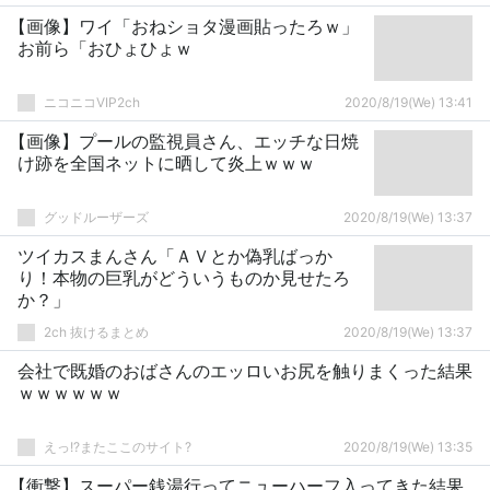
【画像】ワイ「おねショタ漫画貼ったろｗ」
お前ら「おひょひょｗ
ニコニコVIP2ch
2020/8/19(We) 13:41
【画像】プールの監視員さん、エッチな日焼
け跡を全国ネットに晒して炎上ｗｗｗ
グッドルーザーズ
2020/8/19(We) 13:37
ツイカスまんさん「ＡＶとか偽乳ばっか
り！本物の巨乳がどういうものか見せたろ
か？」
2ch 抜けるまとめ
2020/8/19(We) 13:37
会社で既婚のおばさんのエッロいお尻を触りまくった結果
ｗｗｗｗｗｗ
えっ!?またここのサイト?
2020/8/19(We) 13:35
【衝撃】スーパー銭湯行ってニューハーフ入ってきた結果