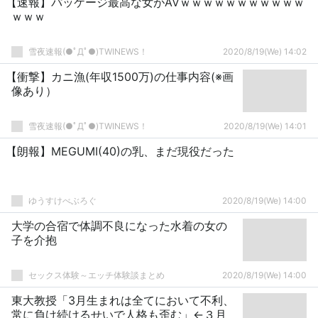
【速報】パッケージ最高な女がAVｗｗｗｗｗｗｗｗｗｗｗ
ｗｗｗ
雪夜速報(●ﾟДﾟ●)TWINEWS！
2020/8/19(We) 14:02
【衝撃】カニ漁(年収1500万)の仕事内容(※画
像あり）
雪夜速報(●ﾟДﾟ●)TWINEWS！
2020/8/19(We) 14:01
【朗報】MEGUMI(40)の乳、まだ現役だった
ゆうすけべぶろぐ
2020/8/19(We) 14:00
大学の合宿で体調不良になった水着の女の
子を介抱
セックス体験～エッチ体験談まとめ
2020/8/19(We) 14:00
東大教授「3月生まれは全てにおいて不利、
常に負け続けるせいで人格も歪む」←３月