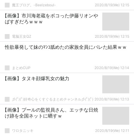
魔王ブログ。-Beelzeboul-
2020/8/19(We) 12:15
【画像】市川海老蔵をボコった伊藤リオンや
ばすぎだろｗｗｗ
電脳王女QZ
2020/8/19(We) 12:15
性欲暴発して妹のﾏﾝｺ舐めたの家族全員にバレた結果ｗｗ
まとめCUP
2020/8/19(We) 12:14
【画像】タヌキ顔爆乳女の魅力
彡(ﾟ)(ﾟ)好奇心をくすぐるまとめチャンネル彡(ﾟ)(ﾟ)
2020/8/19(We) 12:13
【画像】プールの監視員さん、エッチな日焼
け跡を全国ネットに晒すｗ
ワロタニッキ
2020/8/19(We) 12:11