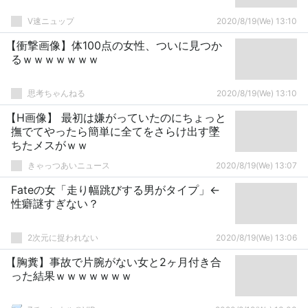
V速ニュップ
2020/8/19(We) 13:10
【衝撃画像】体100点の女性、ついに見つか
るｗｗｗｗｗｗｗ
思考ちゃんねる
2020/8/19(We) 13:10
【H画像】 最初は嫌がっていたのにちょっと
撫でてやったら簡単に全てをさらけ出す墜
ちたメスがｗｗ
きゃっつあいニュース
2020/8/19(We) 13:07
Fateの女「走り幅跳びする男がタイプ」←
性癖謎すぎない？
2次元に捉われない
2020/8/19(We) 13:06
【胸糞】事故で片腕がない女と2ヶ月付き合
った結果ｗｗｗｗｗｗｗ