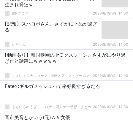
生まれ発狂ｗ
BIPブログ
2020/8/19(We) 14:00
【悲報】スパロボさん、さすがに下品が過ぎ
る
いたしん！
2020/8/19(We) 14:00
【動画あり】韓国映画のセ○クスシーン、さすがにやり過
ぎだと話題にｗｗｗｗｗ
ちょいエロ★ニュース -漫画・アニメ・ゲームまとめ-
2020/8/19(We) 14:00
Fateのギルガメッシュって格好良すぎるだろ
ももいろゆうぎ エロゲ・同人ゲー感想 - まとめ
2020/8/19(We) 14:00
音市美音とかいう(元)ＡＶ女優