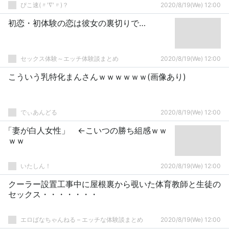
ぴこ速(〃'∇'〃)？
2020/8/19(We) 12:00
初恋・初体験の恋は彼女の裏切りで…
セックス体験～エッチ体験談まとめ
2020/8/19(We) 12:00
こういう乳特化まんさんｗｗｗｗｗｗ(画像あり)
でぃあんどる
2020/8/19(We) 12:00
「妻が白人女性」 ←こいつの勝ち組感ｗｗ
ｗｗ
いたしん！
2020/8/19(We) 12:00
クーラー設置工事中に屋根裏から覗いた体育教師と生徒の
セックス・・・・・・・
エロばなちゃんねる – エッチな体験談まとめ
2020/8/19(We) 12:00