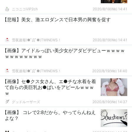
ニコニコVIP2ch
2020/8/19(We) 14:41
【悲報】美女、激エロダンスで日本男の興奮を促す
雪夜速報(●ﾟДﾟ●)TWINEWS！
2020/8/19(We) 14:41
【画像】アイドルっぽい美少女がアダビデビューｗｗｗｗ
ｗｗｗｗｗｗｗｗ
雪夜速報(●ﾟДﾟ●)TWINEWS！
2020/8/19(We) 14:40
【画像】セ●クス女さん、エ●チな水着を着
て自らの美巨乳お●ぱいをアピールｗｗｗ
ｗ
グッドルーザーズ
2020/8/19(We) 14:37
【画像】 コレで2:8だから、やってらんねえ
よな？