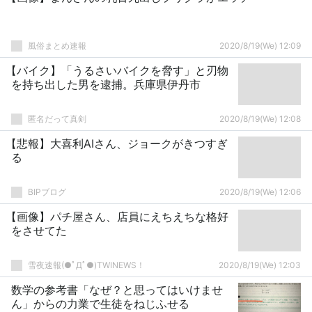
風俗まとめ速報
2020/8/19(We) 12:09
【バイク】「うるさいバイクを脅す」と刃物
を持ち出した男を逮捕。兵庫県伊丹市
匿名だって真剣
2020/8/19(We) 12:08
【悲報】大喜利AIさん、ジョークがきつすぎ
る
BIPブログ
2020/8/19(We) 12:06
【画像】パチ屋さん、店員にえちえちな格好
をさせてた
雪夜速報(●ﾟДﾟ●)TWINEWS！
2020/8/19(We) 12:03
数学の参考書「なぜ？と思ってはいけませ
ん」からの力業で生徒をねじふせる