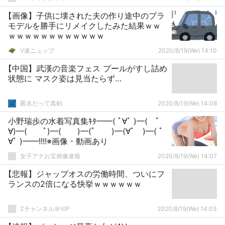
【画像】子供に壊された夫の作り途中のプラ
モデルを勝手にリメイクしたみた結果ｗｗ
ｗｗｗｗｗｗｗｗｗｗｗｗ
V速ニュップ
2020/8/19(We) 14:10
【中国】武漢の音楽フェス プールがすし詰め
状態に マスク姿は見当たらず…
匿名だって真剣
2020/8/19(We) 14:08
小野瑞歩の水着写真集ｷﾀ━━( ﾟ∀ﾟ )━( ﾟ
∀)━( ﾟ)━( )━(ﾟ )━(∀ﾟ )━( ﾟ
∀ﾟ )━━!!!!※画像・動画あり
女子アナお宝画像速報
2020/8/19(We) 14:07
【悲報】ジャップオスの労働時間、ついにフ
ランスの2倍になる快挙ｗｗｗｗｗｗ
Zチャンネル＠VIP
2020/8/19(We) 14:03