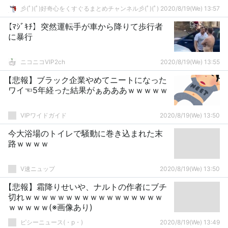
彡(ﾟ)(ﾟ)好奇心をくすぐるまとめチャンネル彡(ﾟ)(ﾟ)
2020/8/19(We) 13:57
【ﾏｼﾞｷﾁ】突然運転手が車から降りて歩行者
に暴行
ニコニコVIP2ch
2020/8/19(We) 13:55
【悲報】ブラック企業やめてニートになった
ワイ☜5年経った結果がぁあああｗｗｗｗｗ
VIPワイドガイド
2020/8/19(We) 13:50
今大浴場のトイレで騒動に巻き込まれた末
路ｗｗｗｗ
V速ニュップ
2020/8/19(We) 13:50
【悲報】霜降りせいや、ナルトの作者にブチ
切れｗｗｗｗｗｗｗｗｗｗｗｗｗｗｗｗｗ
ｗｗｗｗｗ(※画像あり)
ピシーニュース(・p・)ゞ
2020/8/19(We) 13:49