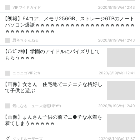
ｗｗｗｗ
VIPワイドガイド
2020/8/19(We) 12:43
【朗報】64コア、メモリ256GB、ストレージ6TBのノート
パソコン爆誕ｗｗｗｗｗｗｗｗｗｗｗｗｗｗｗｗｗｗｗｗ
ｗｗｗｗｗｗｗｗｗｗ
思考ちゃんねる
2020/8/19(We) 12:43
【ﾁﾝﾋﾞﾝ神】学園のアイドルにパイズリして
もらうｗｗｗ
ニコニコVIP2ch
2020/8/19(We) 12:41
【画像】女さん 住宅地でエチエチな格好し
て子供と遊ぶ
気になるニュース速報H(°∀°)
2020/8/19(We) 12:40
【画像】まんさん子供の前でエ●チな水着を
着てしまうｗｗｗｗｗ
グッドルーザーズ
2020/8/19(We) 12:37