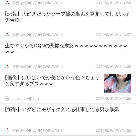
雪夜速報(●ﾟДﾟ●)TWINEWS！
2020/8/19(We) 14:58
【悲報】大好きだったソープ嬢の裏垢を発見してしまいガ
チ号泣
雪夜速報(●ﾟДﾟ●)TWINEWS！
2020/8/19(We) 14:57
生ですぐやるDQNの悲惨な末路ｗｗｗｗｗｗｗｗｗｗｗ
ｗｗ
雪夜速報(●ﾟДﾟ●)TWINEWS！
2020/8/19(We) 14:56
【画像】ぱいぱいでか美とかいう色々ちょう
ど良すぎるブスｗｗｗ
ニコニコVIP2ch
2020/8/19(We) 14:55
【衝撃】アダビにモザイク入れる仕事してる男が暴露
雪夜速報(●ﾟДﾟ●)TWINEWS！
2020/8/19(We) 14:55