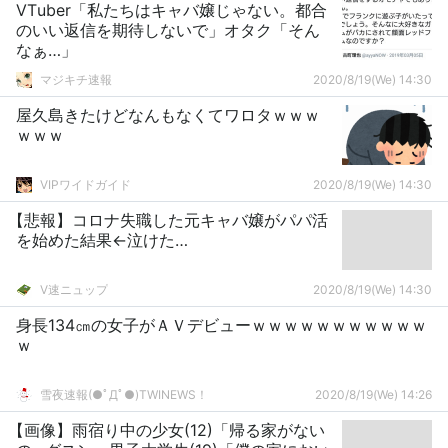
VΤuber「私たちはキャバ嬢じゃない。都合
のいい返信を期待しないで」オタク「そん
なぁ…」
マジキチ速報
2020/8/19(We) 14:30
屋久島きたけどなんもなくてワロタｗｗｗ
ｗｗｗ
VIPワイドガイド
2020/8/19(We) 14:30
【悲報】コロナ失職した元キャバ嬢がパパ活
を始めた結果←泣けた…
V速ニュップ
2020/8/19(We) 14:30
身長134㎝の女子がＡＶデビューｗｗｗｗｗｗｗｗｗｗｗ
ｗ
雪夜速報(●ﾟДﾟ●)TWINEWS！
2020/8/19(We) 14:26
【画像】雨宿り中の少女(12)「帰る家がない