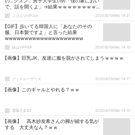
の…グスン」男子大学生(19)「僕の家におい
で、話を聞くよ」→結果ｗｗｗｗｗｗｗｗ
ｗｗ
ニコニコVIP2ch
2020/8/19(We) 14:21
【GIF】歩いてる韓国人に「あなたのその
服、日本製ですよ」と言った結果
wwwwwwwwwwwwwwwwwwww
妹はVIPPER
2020/8/19(We) 14:19
【画像】巨乳JK、友達に服を脱がされてしまうｗｗｗｗ
グッドルーザーズ
2020/8/19(We) 14:17
【画像】このギャルとやれる？ｗｗ
電脳王女QZ
2020/8/19(We) 14:15
【画像】 高木紗友希さんの脚が細する気が
する 大丈夫なん？ｗｗ