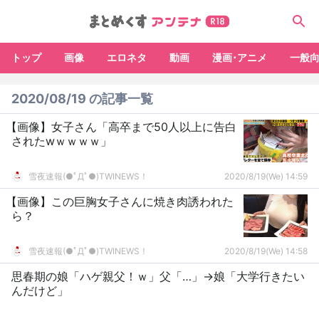
トップ
画像
エロネタ
動画
漫画･アニメ
一般
2020/08/19 の記事一覧
【画像】女子さん「高卒まで50人以上に告白
されたwｗｗｗｗ」
雪夜速報(●ﾟДﾟ●)TWINEWS！
2020/8/19(We) 14:59
【画像】この巨胸女子さんに焼き肉誘われた
ら？
雪夜速報(●ﾟДﾟ●)TWINEWS！
2020/8/19(We) 14:58
思春期の娘「ハゲ親父！ｗ」父「…」→娘「大学行きたい
んだけど」