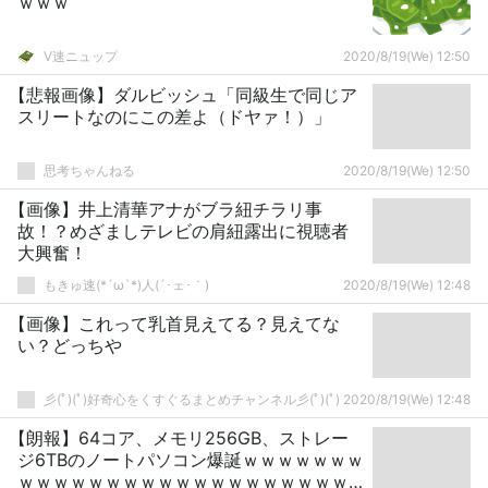
ｗｗｗ
V速ニュップ
2020/8/19(We) 12:50
【悲報画像】ダルビッシュ「同級生で同じア
スリートなのにこの差よ（ドヤァ！）」
思考ちゃんねる
2020/8/19(We) 12:50
【画像】井上清華アナがブラ紐チラリ事
故！？めざましテレビの肩紐露出に視聴者
大興奮！
もきゅ速(*´ω`*)人(´･ェ･｀)
2020/8/19(We) 12:48
【画像】これって乳首見えてる？見えてな
い？どっちや
彡(ﾟ)(ﾟ)好奇心をくすぐるまとめチャンネル彡(ﾟ)(ﾟ)
2020/8/19(We) 12:48
【朗報】64コア、メモリ256GB、ストレー
ジ6TBのノートパソコン爆誕ｗｗｗｗｗｗｗ
ｗｗｗｗｗｗｗｗｗｗｗｗｗｗｗｗｗｗｗ