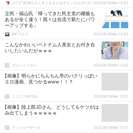
彡(ﾟ)(ﾟ)好奇心をくすぐるまとめチャンネル彡(ﾟ)(ﾟ)
2020/8/19(We) 13:23
立民・福山氏「帰ってきた民主党の揶揄も
あるが全く違う！我々は合流で新たにパワ
ーアップする」
BIPブログ
2020/8/19(We) 13:23
こんなかわいいベトナム人美女とお付き合
いしたいんだがｗｗｗ
タレントイズム
2020/8/19(We) 13:22
【画像】明らかにちんちん亭のパクリっぽい
エロ漫画、見つかるwww！！？
ニコニコVIP2ch
2020/8/19(We) 13:21
【画像】陸上部JDさん、どうしてもケツがは
み出てしまうｗｗｗｗｗ
グッドルーザーズ
2020/8/19(We) 13:17