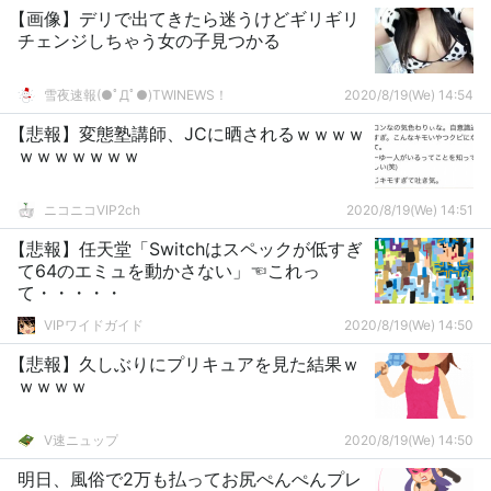
【画像】デリで出てきたら迷うけどギリギリ
チェンジしちゃう女の子見つかる
雪夜速報(●ﾟДﾟ●)TWINEWS！
2020/8/19(We) 14:54
【悲報】変態塾講師、JCに晒されるｗｗｗｗ
ｗｗｗｗｗｗｗ
ニコニコVIP2ch
2020/8/19(We) 14:51
【悲報】任天堂「Switchはスペックが低すぎ
て64のエミュを動かさない」☜これっ
て・・・・・
VIPワイドガイド
2020/8/19(We) 14:50
【悲報】久しぶりにプリキュアを見た結果ｗ
ｗｗｗｗ
V速ニュップ
2020/8/19(We) 14:50
明日、風俗で2万も払ってお尻ぺんぺんプレ