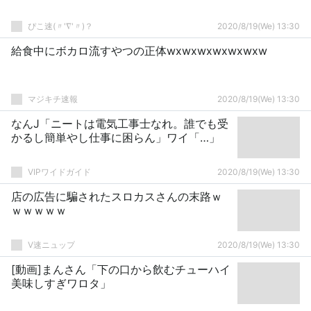
ぴこ速(〃'∇'〃)？
2020/8/19(We) 13:30
給食中にボカロ流すやつの正体wxwxwxwxwxwxw
マジキチ速報
2020/8/19(We) 13:30
なんJ「ニートは電気工事士なれ。誰でも受
かるし簡単やし仕事に困らん」ワイ「…」
VIPワイドガイド
2020/8/19(We) 13:30
店の広告に騙されたスロカスさんの末路ｗ
ｗｗｗｗｗ
V速ニュップ
2020/8/19(We) 13:30
[動画]まんさん「下の口から飲むチューハイ
美味しすぎワロタ」