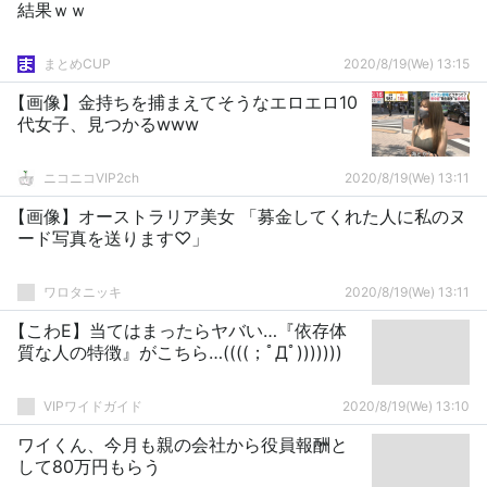
結果ｗｗ
まとめCUP
2020/8/19(We) 13:15
【画像】金持ちを捕まえてそうなエロエロ10
代女子、見つかるwww
ニコニコVIP2ch
2020/8/19(We) 13:11
【画像】オーストラリア美女 「募金してくれた人に私のヌ
ード写真を送ります♡」
ワロタニッキ
2020/8/19(We) 13:11
【こわE】当てはまったらヤバい…『依存体
質な人の特徴』がこちら…((((；ﾟДﾟ)))))))
VIPワイドガイド
2020/8/19(We) 13:10
ワイくん、今月も親の会社から役員報酬と
して80万円もらう