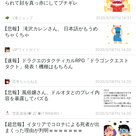
られて顔を真っ赤にしてブチギレ
V速ニュップ
2020/3/19(Th) 14:31
【悲報】 滝沢カレンさん、 日本語がもうめ
ちゃくちゃ
VIPワイドガイド
2020/3/19(Th) 14:30
【速報】ドラクエのタクティカルRPG「ドラゴンクエスト
タクト」発表！機種はもちろん
思考ちゃんねる
2020/3/19(Th) 14:30
【悲報】風俗嬢さん、ドルオタとのプレイ内
容を暴露してバズる
雪夜速報(●ﾟДﾟ●)TWINEWS！
2020/3/19(Th) 14:30
【超悲報】イタリアでコロナによる死者が出
まくった理由が判明ｗｗｗｗｗｗｗ