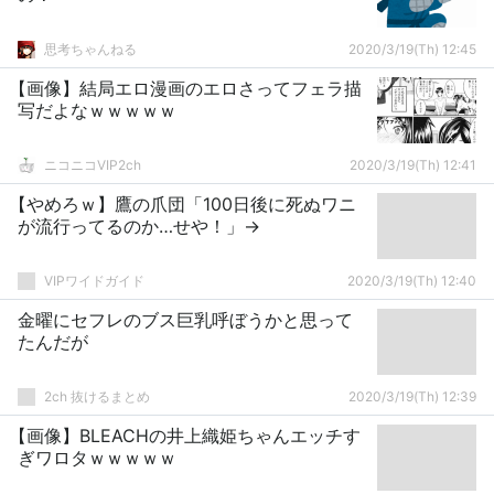
思考ちゃんねる
2020/3/19(Th) 12:45
【画像】結局エロ漫画のエロさってフェラ描
写だよなｗｗｗｗｗ
ニコニコVIP2ch
2020/3/19(Th) 12:41
【やめろｗ】鷹の爪団「100日後に死ぬワニ
が流行ってるのか…せや！」→
VIPワイドガイド
2020/3/19(Th) 12:40
金曜にセフレのブス巨乳呼ぼうかと思って
たんだが
2ch 抜けるまとめ
2020/3/19(Th) 12:39
【画像】BLEACHの井上織姫ちゃんエッチす
ぎワロタｗｗｗｗｗ