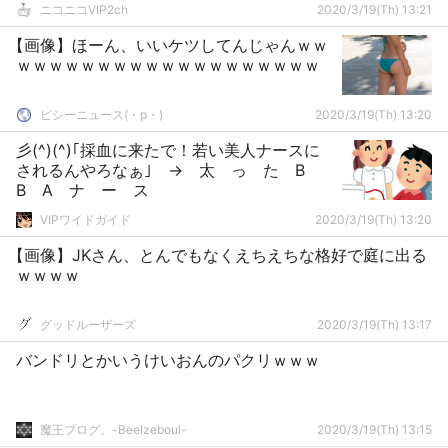
ニコニコVIP2ch
2020/3/19(Th) 13:21
【画像】ほーん、いいケツしてんじゃんｗｗ
ｗｗｗｗｗｗｗｗｗｗｗｗｗｗｗｗｗｗｗ
ピシーニュース(・p・)ゞ
2020/3/19(Th) 13:20
彡(^)(^)｢採血に来たで！若い美人ナースに
されるんやろなぁ｣ → 太 っ た B
B A ナ ー ス
VIPワイドガイド
2020/3/19(Th) 13:20
【画像】JKさん、とんでもなくえちえちな格好で庭に出る
ｗｗｗｗ
グッドルーザーズ
2020/3/19(Th) 13:17
バンドリとかいうけいおんのパクリｗｗｗ
魔王ブログ。-Beelzeboul-
2020/3/19(Th) 13:15