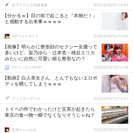
女子アナお宝画像速報
2020/3/19(Th) 13:40
【分かるｗ】目の前で起こると『本物だ！』
と感動する出来事ｗｗｗｗ
VIPワイドガイド
2020/3/19(Th) 13:40
【画像】明らかに整形顔のセクシー女優って
多いけど、架乃ゆら・辻本杏・桃谷エリカ
みたいに自然に可愛い娘も整形なの？
Zチャンネル＠VIP
2020/3/19(Th) 13:38
【動画】白人美女さん、とんでもないエロボ
ディを晒してしまうｗｗｗ
グッドルーザーズ
2020/3/19(Th) 13:37
トイペの件でわかったけど災害が起きたら
東京の食べ物一瞬でなくなりそうじゃね？
思考ちゃんねる
2020/3/19(Th) 13:35