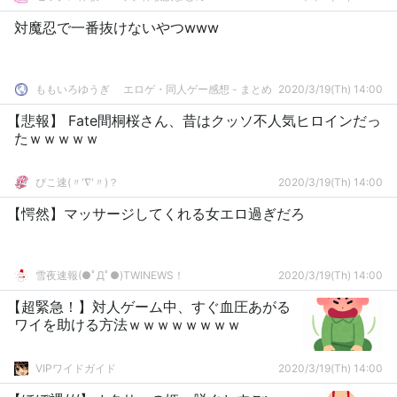
対魔忍で一番抜けないやつwww
ももいろゆうぎ エロゲ・同人ゲー感想 - まとめ
2020/3/19(Th) 14:00
【悲報】 Fate間桐桜さん、昔はクッソ不人気ヒロインだっ
たｗｗｗｗｗ
ぴこ速(〃'∇'〃)？
2020/3/19(Th) 14:00
【愕然】マッサージしてくれる女エロ過ぎだろ
雪夜速報(●ﾟДﾟ●)TWINEWS！
2020/3/19(Th) 14:00
【超緊急！】対人ゲーム中、すぐ血圧あがる
ワイを助ける方法ｗｗｗｗｗｗｗｗ
VIPワイドガイド
2020/3/19(Th) 14:00