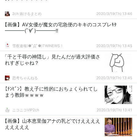
2ch 抜けるまとめ
2020/3/19(Th) 13:46
【画像】AV女優が魔女の宅急便のキキのコスプレｷﾀ
━━━━(ﾟ∀ﾟ)━━━━!!
雪夜速報(●ﾟДﾟ●)TWINEWS！
2020/3/19(Th) 13:45
「千と千尋の神隠し」見たんだが過大評価さ
れすぎじゃね？
思考ちゃんねる
2020/3/19(Th) 13:45
【ﾁﾝﾋﾞﾝ】教え子に性的におちょくられてし
まう教師ｗｗｗｗ
ニコニコVIP2ch
2020/3/19(Th) 13:41
【画像】山本恵里伽アナの乳どでけええええ
えええええ