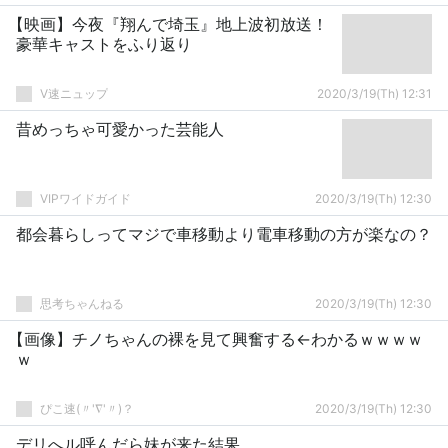
【映画】今夜『翔んで埼玉』地上波初放送！
豪華キャストをふり返り
V速ニュップ
2020/3/19(Th) 12:31
昔めっちゃ可愛かった芸能人
VIPワイドガイド
2020/3/19(Th) 12:30
都会暮らしってマジで車移動より電車移動の方が楽なの？
思考ちゃんねる
2020/3/19(Th) 12:30
【画像】チノちゃんの裸を見て興奮する←わかるｗｗｗｗ
ｗ
ぴこ速(〃'∇'〃)？
2020/3/19(Th) 12:30
デリへル呼んだら妹が来た結果