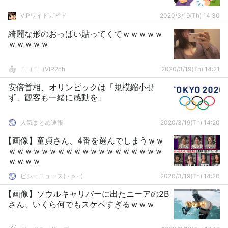
VIPワイドガイド
2020/3/19(Th) 14:30
綺麗な形のおっぱい貼ってくでｗｗｗｗｗ
ｗｗｗｗｗ
ニコニコVIP2ch
2020/3/19(Th) 14:21
安倍首相、オリンピックは「規模縮小せ
ず、観客も一緒に感動を」
人気まとめ速報
2020/3/19(Th) 14:20
【画像】童貞さん、4番を選んでしまうｗｗ
ｗｗｗｗｗｗｗｗｗｗｗｗｗｗｗｗｗｗｗ
ｗｗｗｗ
ピシーニュース(・p・)ゞ
2020/3/19(Th) 14:20
【画像】ソウルキャリバーに出たニーアの2B
さん、いくら何でもスケベすぎるｗｗｗ