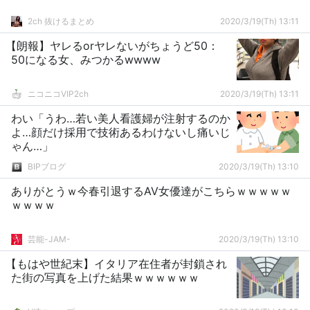
2ch 抜けるまとめ
2020/3/19(Th) 13:11
【朗報】ヤレるorヤレないがちょうど50：
50になる女、みつかるwwww
ニコニコVIP2ch
2020/3/19(Th) 13:11
わい「うわ…若い美人看護婦が注射するのか
よ…顔だけ採用で技術あるわけないし痛いじ
ゃん…」
BIPブログ
2020/3/19(Th) 13:10
ありがとうｗ今春引退するAV女優達がこちらｗｗｗｗｗ
ｗｗｗｗ
芸能-JAM-
2020/3/19(Th) 13:10
【もはや世紀末】イタリア在住者が封鎖され
た街の写真を上げた結果ｗｗｗｗｗｗ