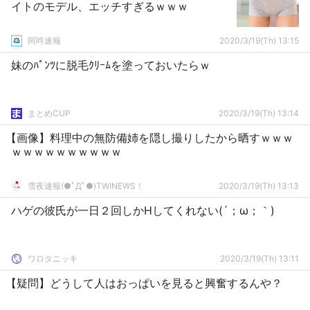
イトのモデル、エッチすぎるｗｗｗ
阿吽速報
2020/3/19(Th) 13:15
妹のﾊﾟﾝﾂに脱毛ｸﾘｰﾑを塗っておいたらｗ
まとめCUP
2020/3/19(Th) 13:14
【画像】料理中の無防備姉を隠し撮りしたから晒すｗｗｗ
ｗｗｗｗｗｗｗｗｗｗ
雪夜速報(●ﾟДﾟ●)TWINEWS！
2020/3/19(Th) 13:13
ハゲの彼氏が一日２回しかHしてくれない(´；ω；｀)
ワロタニッキ
2020/3/19(Th) 13:11
【疑問】どうして人はおっぱいを見ると興奮するんや？