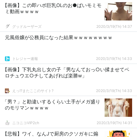
【画像】この即ハボ巨乳OLのお●ぱいモミモ
ミ動画ｗｗｗｗ
グッドルーザーズ
2020/3/19(Th) 14:37
元風俗嬢が公務員になった結果ｗｗｗｗｗｗｗｗ
トレジャー速報
2020/3/19(Th) 14:33
【画像】下乳丸出し女の子「男なんておっ○い揉ませてベ
ロチュウエ○チしてあげれば楽勝w」
えっ!?またここのサイト?
2020/3/19(Th) 14:33
「男？」と勘違いするくらい土手がメガ盛り
のモリマンｗｗｗｗ
ニコニコVIP2ch
2020/3/19(Th) 14:31
【悲報】ワイ、なんJで厨房のクソガキに煽