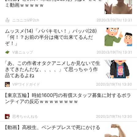
ミ動画ｗｗｗｗｗ
ニコニコVIP2ch
2020/3/19(Th) 13:31
ムッスメ(14)「パパキモい！」パッパ(28)
「何！？お前の半分は俺で出来てるんだ
ぞ！」
V速ニュップ
2020/3/19(Th) 13:31
「あ、この作者オタクアニメしか見ないで生
きてきたんだな、、、、」て思っちゃう作
品てあるよね
VIPワイドガイド
2020/3/19(Th) 13:30
【東京五輪】時給1600円の有償スタッフ募集に対するボラ
ンティアの反応ｗｗｗｗｗｗｗｗ
思考ちゃんねる
2020/3/19(Th) 13:30
【動画】高校生、ベンチプレスで死にかける