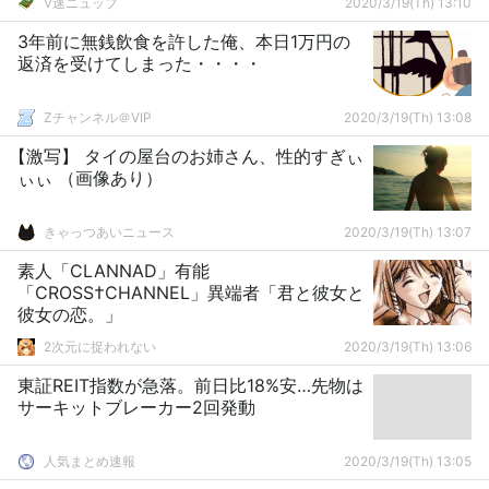
V速ニュップ
2020/3/19(Th) 13:10
3年前に無銭飲食を許した俺、本日1万円の
返済を受けてしまった・・・・
Zチャンネル＠VIP
2020/3/19(Th) 13:08
【激写】 タイの屋台のお姉さん、性的すぎぃ
ぃぃ （画像あり）
きゃっつあいニュース
2020/3/19(Th) 13:07
素人「CLANNAD」有能
「CROSS†CHANNEL」異端者「君と彼女と
彼女の恋。」
2次元に捉われない
2020/3/19(Th) 13:06
東証REIT指数が急落。前日比18%安…先物は
サーキットブレーカー2回発動
人気まとめ速報
2020/3/19(Th) 13:05