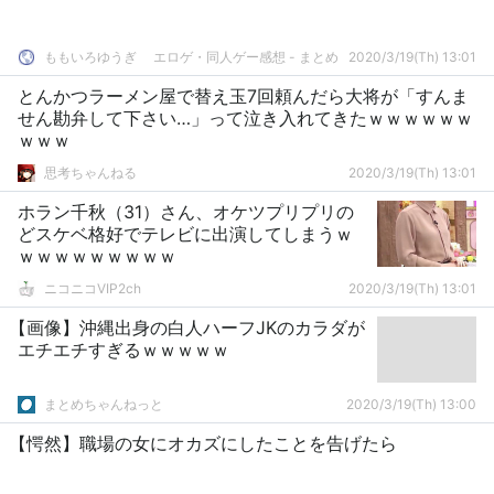
ももいろゆうぎ エロゲ・同人ゲー感想 - まとめ
2020/3/19(Th) 13:01
とんかつラーメン屋で替え玉7回頼んだら大将が「すんま
せん勘弁して下さい…」って泣き入れてきたｗｗｗｗｗｗ
ｗｗｗ
思考ちゃんねる
2020/3/19(Th) 13:01
ホラン千秋（31）さん、オケツプリプリの
どスケベ格好でテレビに出演してしまうｗ
ｗｗｗｗｗｗｗｗｗ
ニコニコVIP2ch
2020/3/19(Th) 13:01
【画像】沖縄出身の白人ハーフJKのカラダが
エチエチすぎるｗｗｗｗｗ
まとめちゃんねっと
2020/3/19(Th) 13:00
【愕然】職場の女にオカズにしたことを告げたら