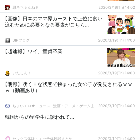
思考ちゃんねる
2020/3/19(Th) 14:02
【画像】日本のママ界カーストで上位に食い
込むために必要となる要素がこちら...
BIPブログ
2020/3/19(Th) 14:00
【超速報】ワイ、童貞卒業
いたしん！
2020/3/19(Th) 14:00
【朗報】凄くＨな状態で挟まった女の子が発見されるｗｗ
ｗ（動画あり）
ちょいエロ★ニュース -漫画・アニメ・ゲームまとめ-
2020/3/19(Th) 14:00
韓国からの留学生に誘われて…
セックス体験～エッチ体験談まとめ
2020/3/19(Th) 14:00