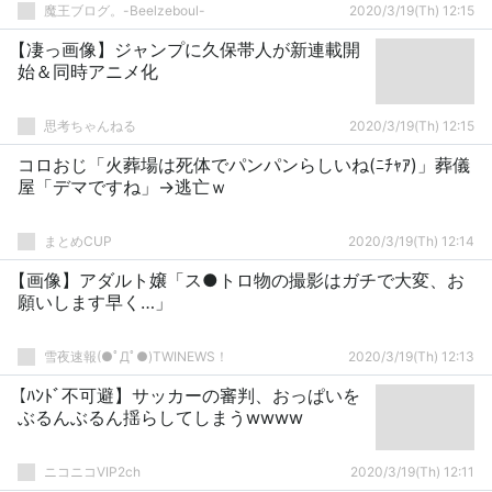
魔王ブログ。-Beelzeboul-
2020/3/19(Th) 12:15
【凄っ画像】ジャンプに久保帯人が新連載開
始＆同時アニメ化
思考ちゃんねる
2020/3/19(Th) 12:15
コロおじ「火葬場は死体でパンパンらしいね(ﾆﾁｬｱ)」葬儀
屋「デマですね」→逃亡ｗ
まとめCUP
2020/3/19(Th) 12:14
【画像】アダルト嬢「ス●トロ物の撮影はガチで大変、お
願いします早く…」
雪夜速報(●ﾟДﾟ●)TWINEWS！
2020/3/19(Th) 12:13
【ﾊﾝﾄﾞ不可避】サッカーの審判、おっぱいを
ぶるんぶるん揺らしてしまうwwww
ニコニコVIP2ch
2020/3/19(Th) 12:11