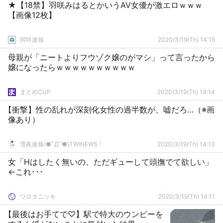
★【18禁】羽咲みはるとかいうAV女優が激エロｗｗｗ
【画像12枚】
阿吽速報
2020/3/19(Th) 14:15
母親が「ニートよりフウゾク嬢のがマシ」って言ったから
嬢になったらｗｗｗｗｗｗｗｗｗｗ
まとめCUP
2020/3/19(Th) 14:14
【衝撃】性の乱れが深刻化女性の過半数が、嘘だろ…（※画
像あり）
雪夜速報(●ﾟДﾟ●)TWINEWS！
2020/3/19(Th) 14:13
女「Hはしたく無いの、ただギューして頭撫でて欲しい」
←これ･･･
ワロタニッキ
2020/3/19(Th) 14:11
【最後はお手てで♡】駅で特大のウンピーを