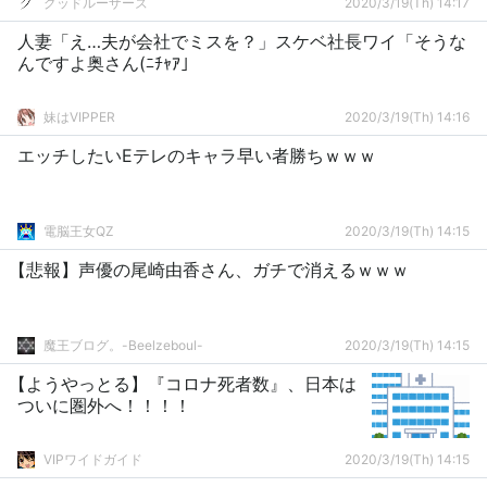
グッドルーザーズ
2020/3/19(Th) 14:17
人妻「え…夫が会社でミスを？」スケベ社長ワイ「そうな
んですよ奥さん(ﾆﾁｬｱ」
妹はVIPPER
2020/3/19(Th) 14:16
エッチしたいEテレのキャラ早い者勝ちｗｗｗ
電脳王女QZ
2020/3/19(Th) 14:15
【悲報】声優の尾崎由香さん、ガチで消えるｗｗｗ
魔王ブログ。-Beelzeboul-
2020/3/19(Th) 14:15
【ようやっとる】『コロナ死者数』、日本は
ついに圏外へ！！！！
VIPワイドガイド
2020/3/19(Th) 14:15