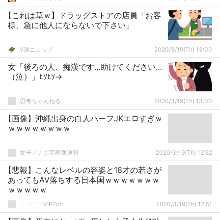
【これは草ｗ】ドラッグストアの店員「お客
様、急に他人にならないで下さい」
V速ニュップ
2020/3/19(Th) 13:00
女「後ろの人、痴漢です…助けてください…
（泣）」ﾋｿﾋｿ→
思考ちゃんねる
2020/3/19(Th) 13:00
【画像】沖縄出身の白人ハーフJKエロすぎｗ
ｗｗｗｗｗｗｗｗ
女子アナお宝画像速報
2020/3/19(Th) 12:52
【悲報】こんなレベルの容姿と18才の若さが
あってもAV落ちする日本国ｗｗｗｗｗｗｗ
ｗｗｗｗｗ
ニコニコVIP2ch
2020/3/19(Th) 12:51