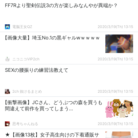
FF7Rより聖剣伝説3の方が楽しみなんやが異端か？
電脳王女QZ
2020/3/19(Th) 13:15
【画像大量】埼玉No.1の黒ギャルwｗｗｗｗ
ニコニコVIP2ch
2020/3/19(Th) 13:15
SEXの腰振りの練習法教えて
2ch 抜けるまとめ
2020/3/19(Th) 13:15
【衝撃画像】JCさん、どうぶつの森を買うも
間違えて前作を買ってしまう…
思考ちゃんねる
2020/3/19(Th) 13:15
★【画像13枚】女子高生向けの下着通販サ