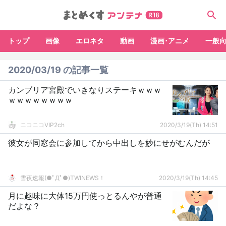
トップ
画像
エロネタ
動画
漫画･アニメ
一般
2020/03/19 の記事一覧
カンブリア宮殿でいきなりステーキｗｗｗ
ｗｗｗｗｗｗｗｗ
ニコニコVIP2ch
2020/3/19(Th) 14:51
彼女が同窓会に参加してから中出しを妙にせがむんだが
雪夜速報(●ﾟДﾟ●)TWINEWS！
2020/3/19(Th) 14:45
月に趣味に大体15万円使っとるんやが普通
だよな？