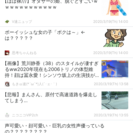
【ほぼ裸///】オタサーの姫、脱ぐとすごいｗ
ｗｗｗｗｗｗｗｗｗｗｗ
V速ニュップ
2020/3/19(Th) 14:00
ボーイッシュな女の子「ボクは～」←
は？？？？？
思考ちゃんねる
2020/3/19(Th) 14:00
【画像】荒川静香（38）のスタイルが凄すぎ
るww2020年現在も2006トリノの体型維
持！顔は冨永愛！シンソウ坂上の生演技が
大反響！
もきゅ速(*´ω`*)人(´･ェ･｀)
2020/3/19(Th) 13:58
【悲報】まんさん、原付で高速道路を爆走し
てしまう…
ニコニコVIP2ch
2020/3/19(Th) 13:55
声可愛い・顔可愛い・巨乳の女性声優っている
の？？？？？？？？