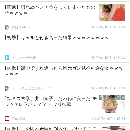
【画像】思わぬパンチラをしてしまった女の
子ｗｗｗｗ
妹はVIPPER
2020/3/19(Th) 13:33
【衝撃】ギャルと付き合った結果ｗｗｗｗｗｗｗｗ
トレジャー速報
2020/3/19(Th) 13:33
【画像】街中ですれ違ったら胸元ガン見不可避な女ｗｗｗ
ｗｗｗ
えっ!?またここのサイト?
2020/3/19(Th) 13:33
「準ミス青学」井口綾子、たわわに実った“モ
ッツァレラボディ”たっぷり披露
筋肉速報
2020/3/19(Th) 13:31
【画像】この即ハボ巨乳OLのおっぱいモミモ