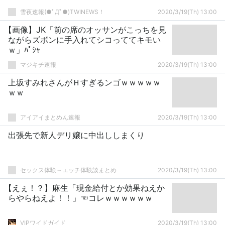
雪夜速報(●ﾟДﾟ●)TWINEWS！
2020/3/19(Th) 13:00
【画像】JK「前の席のオッサンがこっちを見
ながらズボンに手入れてシコっててキモい
ｗ」ﾊﾟｼｬ
マジキチ速報
2020/3/19(Th) 13:00
上坂すみれさんがＨすぎるンゴｗｗｗｗｗ
ｗｗ
アイアイまとめん速報
2020/3/19(Th) 13:00
出張先で新人デリ嬢に中出ししまくり
セックス体験～エッチ体験談まとめ
2020/3/19(Th) 13:00
【えぇ！？】麻生「現金給付とか効果ねえか
らやらねえよ！！」☜コレｗｗｗｗｗｗ
VIPワイドガイド
2020/3/19(Th) 13:00