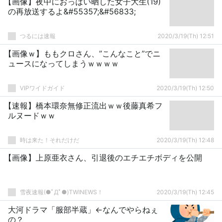
【画像】夜中におっぱい晒した女子大生(19)
の再放送するよ&#55357;&#56833;
つるには速報
2020/3/19(Th) 12:51
【画像ｗ】ももクロさん、”こんなこと”でニ
ュースになってしまうｗｗｗｗ
VIPワイドガイド
2020/3/19(Th) 12:50
【速報】橋本環奈無修正流出ｗｗ後藤真希フ
ルヌードｗｗ
時は来た！それだけだ
2020/3/19(Th) 12:48
【画像】上原亜衣さん、引退後のエチエチボディを公開
雪夜速報(●ﾟДﾟ●)TWINEWS！
2020/3/19(Th) 12:45
大河ドラマ「服部半蔵」←なんでやらねぇ
の？