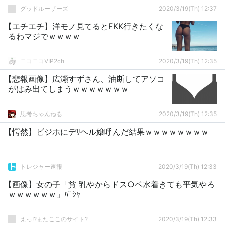
グッドルーザーズ
2020/3/19(Th) 12:37
【エチエチ】洋モノ見てるとFKK行きたくな
るわマジでｗｗｗｗ
ニコニコVIP2ch
2020/3/19(Th) 12:35
【悲報画像】広瀬すずさん、油断してアソコ
がはみ出てしまうｗｗｗｗｗｗｗ
思考ちゃんねる
2020/3/19(Th) 12:35
【愕然】ビジホにデﾘヘル嬢呼んだ結果ｗｗｗｗｗｗｗｗ
トレジャー速報
2020/3/19(Th) 12:33
【画像】女の子「貧 乳やからドス○ベ水着きても平気やろ
ｗｗｗｗｗｗ」ﾊﾟｼｬ
えっ!?またここのサイト?
2020/3/19(Th) 12:33