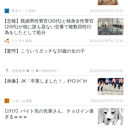
匿名だって真剣
2020/3/19(Th) 13:30
【悲報】既婚男性警官(30代)と独身女性警官
(20代)が他に誰も居ない交番で複数回性行
為をしたとして処分
マジキチ速報
2020/3/19(Th) 13:30
【驚愕】こういうヱッチな31歳の女の子
雪夜速報(●ﾟДﾟ●)TWINEWS！
2020/3/19(Th) 13:30
【画像】JK「卒業しました！」ｵﾏ○ｺﾊﾟｶｧ
つるには速報
2020/3/19(Th) 13:22
【ｴﾁｴﾁ】バイト先の先輩さん、チョロイン過
ぎるｗｗｗ