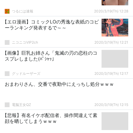
つるには速報
2020/3/19(Th) 12:28
【エロ漫画】コミックLOの秀逸な表紙のコピ
ーランキング発表するで～～
ニコニコVIP2ch
2020/3/19(Th) 12:21
【画像】巨乳お姉さん「鬼滅の刃の恋柱のコ
スプレしました(ﾊﾟｼｬｯ」
グッドルーザーズ
2020/3/19(Th) 12:17
おまわりさん、交番で夜勤中にえっちし処分ｗｗｗ
電脳王女QZ
2020/3/19(Th) 12:15
【悲報】有名イケボ配信者、操作間違えて素
顔を晒してしまうｗｗｗ