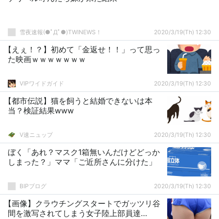
雪夜速報(●ﾟДﾟ●)TWINEWS！
2020/3/19(Th) 12:30
【えぇ！？】初めて「金返せ！！」って思っ
た映画ｗｗｗｗｗｗｗ
VIPワイドガイド
2020/3/19(Th) 12:30
【都市伝説】猫を飼うと結婚できないは本
当？検証結果www
V速ニュップ
2020/3/19(Th) 12:30
ぼく「あれ？マスク1箱無いんだけどどっか
しまった？」ママ「ご近所さんに分けた」
BIPブログ
2020/3/19(Th) 12:30
【画像】クラウチングスタートでガッツリ谷
間を激写されてしまう女子陸上部員達…