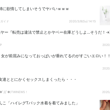
姉に欲情してしまいそうでヤバいｗｗｗ
ドガイド
2020/3/8(Su) 14:15
売ヤー『転売は違法で禁止とかヤベー在庫どうしよ…そうだ！→
P
2020/
禁】女が前屈みになっておっぱいが垂れてるのがすごいエロい！
2020/
友達ととにかくセックスしまくったら・・・
ﾟДﾟ●)TWINEWS！
2020/
んこ「ハイレグTバック水着を着てみました」