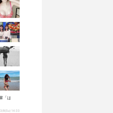
輩「は
3/8(Su) 14:33