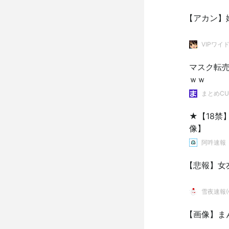
【アカン】
VIPワイ
マスク転
ｗｗ
まとめCU
★【18
像】
阿吽速報
【悲報】女
雪夜速報(●
【画像】ま