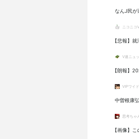
なんJ民が
ニコニコVI
【悲報】就活
V速ニュ
【朗報】2
VIPワイ
中曽根康
思考ちゃ
【画像】こ