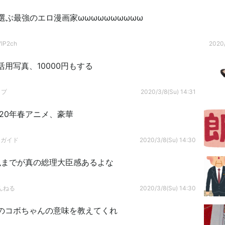
選ぶ最強のエロ漫画家ωωωωωωωωωω
P2ch
2020/
用写真、10000円もする
ップ
2020/3/8(Su) 14:31
020年春アニメ、豪華
ドガイド
2020/3/8(Su) 14:30
弘までが真の総理大臣感あるよな
んねる
2020/3/8(Su) 14:30
のコボちゃんの意味を教えてくれ