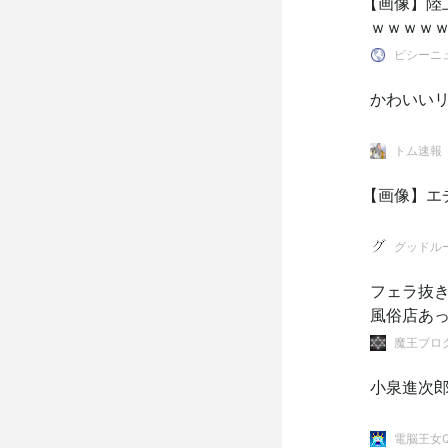
【画像】陸
ｗｗｗｗ
ピシーニュ
かわいい
トム速報
【画像】エ
グッドル
フェラ抜き
風俗店あ
魔王ブログ。
小泉進次
電脳王女