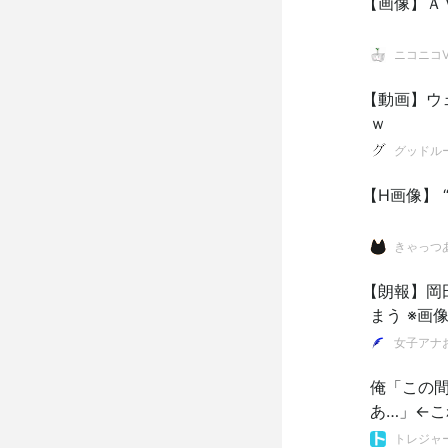
【画像】Ａ
ニコニコVI
【動画】ウ
ｗ
グッドル
【H画像】 
きゃっつ
【朗報】岡
まう ※画
女子アナ
俺「この間
あ…」←
トレジャ