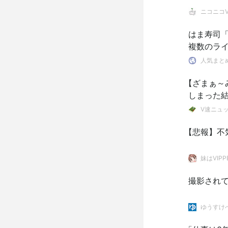
ニコニコVI
はま寿司
複数のラ
人気まと
【ざまぁ～
しまった
V速ニュ
【悲報】不
妹はVIPP
撮影され
ゆうすけ