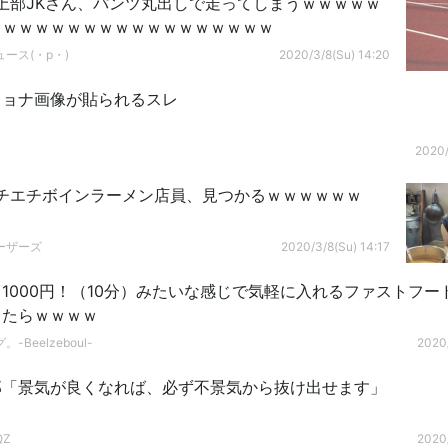
上部JKさん、パンツ丸出しで走ってしまうｗｗｗｗｗ
ｗｗｗｗｗｗｗｗｗｗｗｗｗｗｗｗｗｗ
ース(・p・)ゞ
2020/3/8(Su) 14:20
リョナ画像が貼られるスレ
2020/
チエチボインラーメン店員、見つかるｗｗｗｗｗｗ
ーザーズ
2020/3/8(Su) 14:17
1000円！（10分）みたいな感じで気軽に入れるファストフー
ったらｗｗｗｗ
-Beelzeboul-
2020/
郎「景気が良くなれば、必ず不景気から抜け出せます」
QZ
2020/