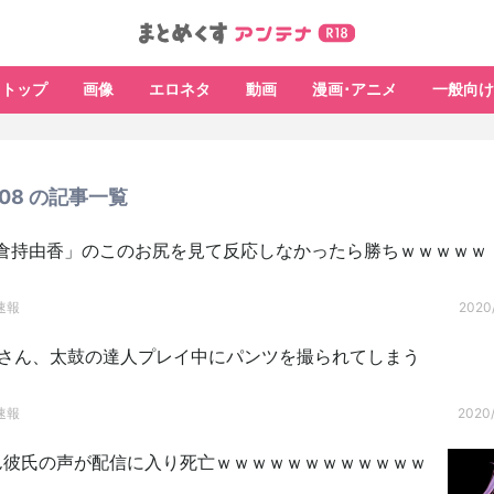
トップ
画像
エロネタ
動画
漫画･アニメ
一般向け
3/08 の記事一覧
倉持由香」のこのお尻を見て反応しなかったら勝ちｗｗｗｗｗ
速報
2020/
Kさん、太鼓の達人プレイ中にパンツを撮られてしまう
速報
2020/
rさん彼氏の声が配信に入り死亡ｗｗｗｗｗｗｗｗｗｗｗｗ