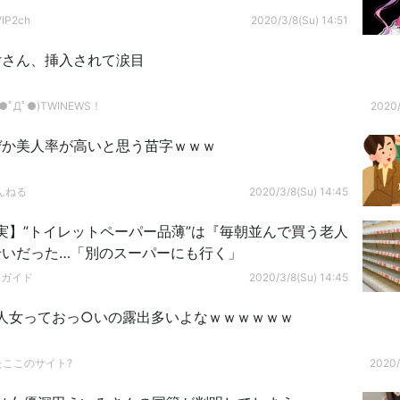
P2ch
2020/3/8(Su) 14:51
女さん、挿入されて涙目
ﾟДﾟ●)TWINEWS！
2020/
ぜか美人率が高いと思う苗字ｗｗｗ
んねる
2020/3/8(Su) 14:45
実】”トイレットペーパー品薄”は『毎朝並んで買う老人
せいだった…「別のスーパーにも行く」
ドガイド
2020/3/8(Su) 14:45
人女っておっ○いの露出多いよなｗｗｗｗｗｗ
たここのサイト?
2020/