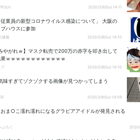
P2ch
2020/3/8(Su) 14:11
「従業員の新型コロナウイルス感染について」 大阪の
イブハウスに参加
め速報
2020/3/8(Su) 14:10
みやがれｗ】マスク転売で200万の赤字を叩き出して
結果ｗｗｗｗｗｗｗｗｗｗｗｗ
ップ
2020/3/8(Su) 14:10
気味すぎてゾクゾクする画像が見つかってしまう
ER
2020/3/8(Su) 14:09
ておま○こ濡れ濡れになるグラビアアイドルが発見される
べぶろぐ
2020/