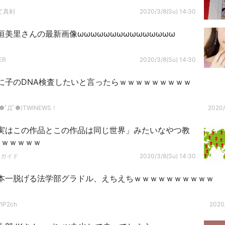
て真剣
2020/3/8(Su) 14:30
垣美里さんの最新画像ωωωωωωωωωωωωωωω
ER
2020/3/8(Su) 14:30
に子のDNA検査したいと言ったらｗｗｗｗｗｗｗｗｗ
ﾟДﾟ●)TWINEWS！
2020/
実はこの作品とこの作品は同じ世界」みたいなやつ教
ｗｗｗｗｗｗ
ドガイド
2020/3/8(Su) 14:30
本一脱げる法学部グラドル、えちえちｗｗｗｗｗｗｗｗｗｗ
P2ch
2020/