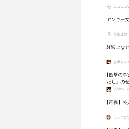
ニコニコVI
ヤンキー
雪夜速報(●
経験上な
思考ちゃ
【衝撃の事
たち』の
VIPワイ
【画像】外
えっ!?ま