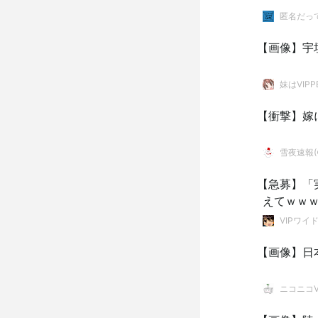
匿名だっ
【画像】宇
妹はVIPP
【衝撃】嫁
雪夜速報(●
【急募】「
えてｗｗ
VIPワイ
【画像】日
ニコニコVI