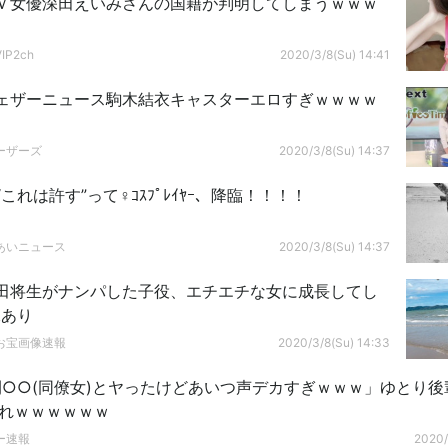
Ｖ女優深田えいみさんの国籍が判明してしまうｗｗｗ
P2ch
2020/3/8(Su) 14:41
ェザーニュース駒木結衣キャスターエロすぎｗｗｗｗ
ーザーズ
2020/3/8(Su) 14:37
“これは許す”って♀ｺｽﾌﾟﾚｲﾔｰ、降臨！！！！
あいニュース
2020/3/8(Su) 14:37
田将生がナンパした子役、エチエチな女に成長してし
像あり
お宝画像速報
2020/3/8(Su) 14:33
○○(同僚女)とヤったけどあいつ声デカすぎｗｗｗ」ゆとり後
これｗｗｗｗｗｗ
ー速報
2020/