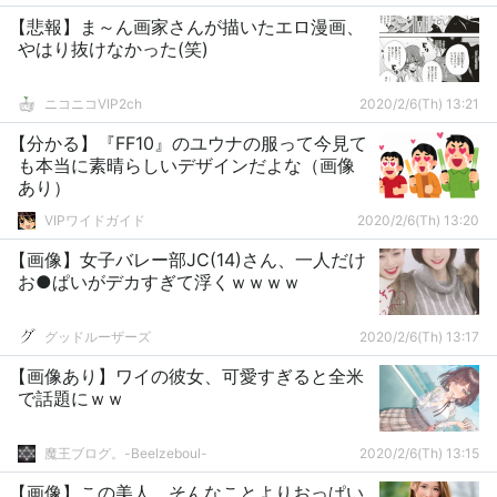
【悲報】ま～ん画家さんが描いたエロ漫画、
やはり抜けなかった(笑)
ニコニコVIP2ch
2020/2/6(Th) 13:21
【分かる】『FF10』のユウナの服って今見て
も本当に素晴らしいデザインだよな（画像
あり）
VIPワイドガイド
2020/2/6(Th) 13:20
【画像】女子バレー部JC(14)さん、一人だけ
お●ぱいがデカすぎて浮くｗｗｗｗ
グッドルーザーズ
2020/2/6(Th) 13:17
【画像あり】ワイの彼女、可愛すぎると全米
で話題にｗｗ
魔王ブログ。-Beelzeboul-
2020/2/6(Th) 13:15
【画像】この美人、そんなことよりおっぱい