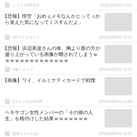
ニコニコVIP2ch
2020/2/6(Th) 12:11
【悲報】悟空「おめぇメモなんかとってっか
ら覚えた気になってミスすんだよ」
VIPワイドガイド
2020/2/6(Th) 12:10
【悲報】浜辺美波さんの体、胸より股の方が
盛り上がっている画像が晒されてしまうｗ
ｗｗｗｗｗｗｗｗｗｗｗｗｗ
V速ニュップ
2020/2/6(Th) 12:10
【画像】ワイ、イルミナティカードで戦慄
Zチャンネル＠VIP
2020/2/6(Th) 12:08
ヘキサゴン女性メンバーの「その後の人
生」を格付けした結果ｗｗｗｗｗｗｗ
思考ちゃんねる
2020/2/6(Th) 12:05