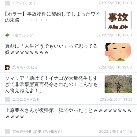
VIPワイドガイド
2020/2/6(Th) 12:00
【ホラー】事故物件に契約してしまったワイ
の末路・・・・・・
V速ニュップ
2020/2/6(Th) 12:00
真剣に「人生どうでもいい」って思ってる
奴ｗｗｗｗｗｗｗｗ
思考ちゃんねる
2020/2/6(Th) 12:00
ソマリア「助けて！イナゴが大量発生しす
ぎて非常事態宣言発令されたの！こんなも
ん食えねえよ！」
ニコニコVIP2ch
2020/2/6(Th) 11:51
上原亜衣さんが復帰第一弾でやったことｗｗｗｗｗｗｗｗ
ｗｗｗｗ
雪夜速報(●ﾟДﾟ●)TWINEWS！
2020/2/6(Th) 11:45