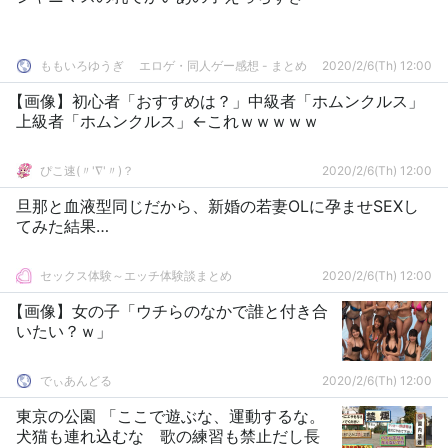
ももいろゆうぎ エロゲ・同人ゲー感想 - まとめ
2020/2/6(Th) 12:00
【画像】初心者「おすすめは？」中級者「ホムンクルス」
上級者「ホムンクルス」←これｗｗｗｗｗ
ぴこ速(〃'∇'〃)？
2020/2/6(Th) 12:00
旦那と血液型同じだから、新婚の若妻OLに孕ませSEXし
てみた結果…
セックス体験～エッチ体験談まとめ
2020/2/6(Th) 12:00
【画像】女の子「ウチらのなかで誰と付き合
いたい？ｗ」
でぃあんどる
2020/2/6(Th) 12:00
東京の公園 「ここで遊ぶな、運動するな。
犬猫も連れ込むな 歌の練習も禁止だし長