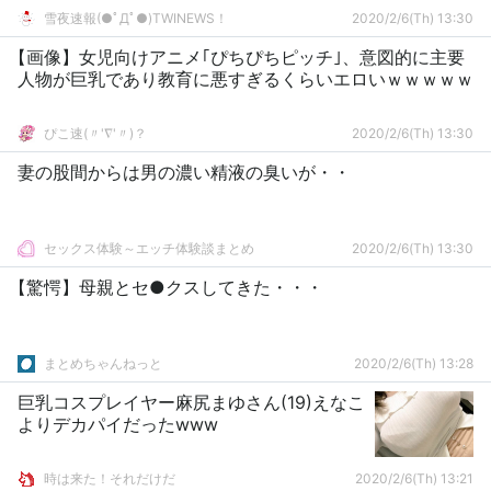
雪夜速報(●ﾟДﾟ●)TWINEWS！
2020/2/6(Th) 13:30
【画像】女児向けアニメ｢ぴちぴちピッチ｣、意図的に主要
人物が巨乳であり教育に悪すぎるくらいエロいｗｗｗｗｗ
ぴこ速(〃'∇'〃)？
2020/2/6(Th) 13:30
妻の股間からは男の濃い精液の臭いが・・
セックス体験～エッチ体験談まとめ
2020/2/6(Th) 13:30
【驚愕】母親とセ●クスしてきた・・・
まとめちゃんねっと
2020/2/6(Th) 13:28
巨乳コスプレイヤー麻尻まゆさん(19)えなこ
よりデカパイだったwww
時は来た！それだけだ
2020/2/6(Th) 13:21