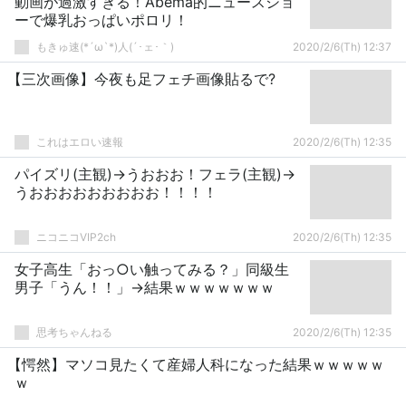
動画が過激すぎる！Abema的ニュースショ
ーで爆乳おっぱいポロリ！
もきゅ速(*´ω`*)人(´･ェ･｀)
2020/2/6(Th) 12:37
【三次画像】今夜も足フェチ画像貼るで?
これはエロい速報
2020/2/6(Th) 12:35
パイズリ(主観)→うおおお！フェラ(主観)→
うおおおおおおおおお！！！！
ニコニコVIP2ch
2020/2/6(Th) 12:35
女子高生「おっ○い触ってみる？」同級生
男子「うん！！」→結果ｗｗｗｗｗｗｗ
思考ちゃんねる
2020/2/6(Th) 12:35
【愕然】マソコ見たくて産婦人科になった結果ｗｗｗｗｗ
ｗ