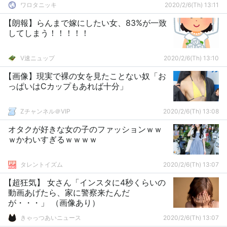
ワロタニッキ
2020/2/6(Th) 13:11
【朗報】らんまで嫁にしたい女、83%が一致
してしまう！！！！！
V速ニュップ
2020/2/6(Th) 13:10
【画像】現実で裸の女を見たことない奴「お
っぱいはCカップもあれば十分」
Zチャンネル＠VIP
2020/2/6(Th) 13:08
オタクが好きな女の子のファッションｗｗ
ｗかわいすぎるｗｗｗｗ
タレントイズム
2020/2/6(Th) 13:07
【超狂気】 女さん「インスタに4秒くらいの
動画あげたら、家に警察来たんだ
が・・・」 （画像あり）
きゃっつあいニュース
2020/2/6(Th) 13:07