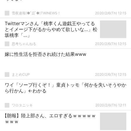
雪夜速報(●ﾟДﾟ●)TWINEWS！
2020/2/6(Th) 12:15
Twitterマンさん「桃李くん遊戯王やってる
とイメージ下がるからやめて欲しいな…」松
坂桃李「…」
思考ちゃんねる
2020/2/6(Th) 12:15
嫁に性生活を拒否され続けた結果www
まとめCUP
2020/2/6(Th) 12:15
ワイ「ソープ行くぞ！」童貞トッモ「何かを失いそうやか
ら行かん」←わかる
ワロタニッキ
2020/2/6(Th) 12:11
【朗報】陸上部さん、エロすぎるｗｗｗｗｗ
ｗｗｗ