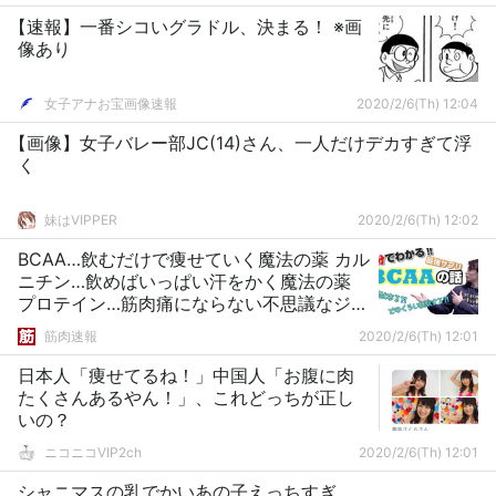
【速報】一番シコいグラドル、決まる！ ※画
像あり
女子アナお宝画像速報
2020/2/6(Th) 12:04
【画像】女子バレー部JC(14)さん、一人だけデカすぎて浮
く
妹はVIPPER
2020/2/6(Th) 12:02
BCAA…飲むだけで痩せていく魔法の薬 カル
ニチン…飲めばいっぱい汗をかく魔法の薬
プロテイン…筋肉痛にならない不思議なジュ
ース
筋肉速報
2020/2/6(Th) 12:01
日本人「痩せてるね！」中国人「お腹に肉
たくさんあるやん！」、これどっちが正し
いの？
ニコニコVIP2ch
2020/2/6(Th) 12:01
シャニマスの乳でかいあの子えっちすぎ