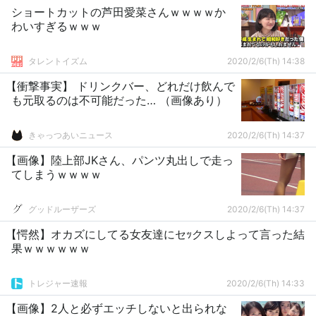
ショートカットの芦田愛菜さんｗｗｗｗか
わいすぎるｗｗｗ
タレントイズム
2020/2/6(Th) 14:38
【衝撃事実】 ドリンクバー、どれだけ飲んで
も元取るのは不可能だった… （画像あり）
きゃっつあいニュース
2020/2/6(Th) 14:37
【画像】陸上部JKさん、パンツ丸出しで走っ
てしまうｗｗｗｗ
グッドルーザーズ
2020/2/6(Th) 14:37
【愕然】オカズにしてる女友達にセｯクスしよって言った結
果ｗｗｗｗｗｗ
トレジャー速報
2020/2/6(Th) 14:33
【画像】2人と必ずエッチしないと出られな