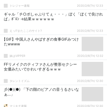
トレジャー速報
2020/2/6(Th) 12:33
ギャル「チ○ポしゃぶりてぇ・・・」ぼく「ぼくで良けれ
ば」ﾎﾞﾛﾝ →結果ｗｗｗｗｗｗ
えっ!?またここのサイト?
2020/2/6(Th) 12:33
【GIF】中国人さんやばすぎの食事GIFみつけ
たwwww
妹はVIPPER
2020/2/6(Th) 12:32
FFリメイクのティファさんが整形セクシー
女優みたいでかわいすぎるｗｗｗ
タレントイズム
2020/2/6(Th) 12:30
彡(●)(●) 「下の階のピアノの音うるさいな
ぁ…」
マジキチ速報
2020/2/6(Th) 12:30