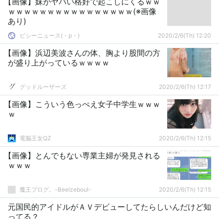
【画像】妹がヤバい格好で起こしにくるｗｗ
ｗｗｗｗｗｗｗｗｗｗｗｗｗｗｗｗ(※画像
あり)
ピシーニュース(・p・)ゞ
2020/2/6(Th) 12:20
【画像】浜辺美波さんの体、胸より股間の方
が盛り上がっているｗｗｗｗ
グッドルーザーズ
2020/2/6(Th) 12:17
【画像】こういう色っぺえ女子中学生ｗｗｗ
ｗ
電脳王女QZ
2020/2/6(Th) 12:15
【画像】とんでもない専業主婦が発見される
ｗｗｗ
魔王ブログ。-Beelzeboul-
2020/2/6(Th) 12:15
元国民的アイドルがＡＶデビューしてたらしいんだけど知
ってる？