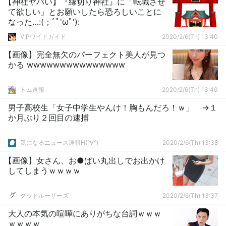
【神社ヤバい】『縁切り神社』に「転職させ
て欲しい」とお願いしたら恐ろしいことに
なった…:(；ﾞﾟ'ωﾟ'):
VIPワイドガイド
2020/2/6(Th) 13:40
【画像】完全無欠のパーフェクト美人が見つ
かる wwwwwwwwwwwwwww
トム速報
2020/2/6(Th) 13:40
男子高校生「女子中学生やんけ！胸もんだろ！ｗ」 →１
か月ぶり２回目の逮捕
気になるニュース速報H(°∀°)
2020/2/6(Th) 13:38
【画像】女さん、お●ぱい丸出しでお出かけ
してしまうｗｗｗｗ
グッドルーザーズ
2020/2/6(Th) 13:37
大人の本気の喧嘩にありがちな台詞ｗｗｗ
ｗｗｗｗ