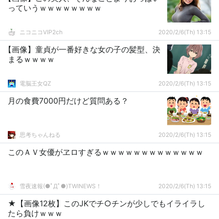
っていうｗｗｗｗｗｗｗｗ
ニコニコVIP2ch
2020/2/6(Th) 13:15
【画像】童貞が一番好きな女の子の髪型、決
まるｗｗｗｗ
電脳王女QZ
2020/2/6(Th) 13:15
月の食費7000円だけど質問ある？
思考ちゃんねる
2020/2/6(Th) 13:15
このＡＶ女優がヱロすぎるｗｗｗｗｗｗｗｗｗｗｗｗｗ
雪夜速報(●ﾟДﾟ●)TWINEWS！
2020/2/6(Th) 13:15
★【画像12枚】このJKでチ○チンが少しでもイライラし
たら負けｗｗｗ