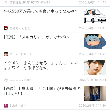
雪夜速報(●ﾟДﾟ●)TWINEWS！
2020/2/6(Th) 14:45
年収550万が乗っても良い車ってなんや？
思考ちゃんねる
2020/2/6(Th) 14:45
【悲報】『メルカリ』、ガチでヤバい
VIPワイドガイド
2020/2/6(Th) 14:45
イケメン「まんこさせろ！」まんこ「いい
よ」ワイ「なるほどなw」
ニコニコVIP2ch
2020/2/6(Th) 14:41
【画像】土屋太鳳、「タオ胸」が過去最高の
仕上がり！
5chえちえち
2020/2/6(Th) 14:40