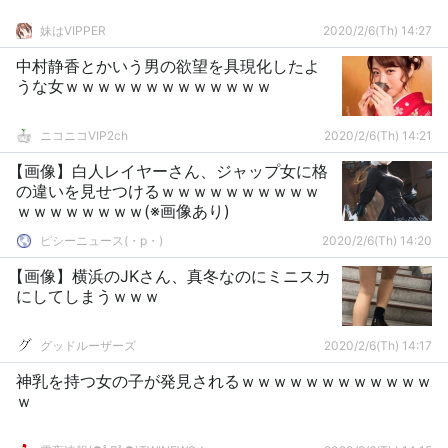
妹はVIPPER
2020/2/6(Th) 14:27
中村静香とかいう男の欲望を具現化したよ
うな女ｗｗｗｗｗｗｗｗｗｗｗｗｗ
ニコニコVIP2ch
2020/2/6(Th) 14:21
【画像】白人レイヤーさん、ジャップ女に格
の違いを見せつけるｗｗｗｗｗｗｗｗｗｗ
ｗｗｗｗｗｗｗｗ(※画像あり)
ピシーニュース(・p・)ゞ
2020/2/6(Th) 14:20
【画像】横浜のJKさん、真冬なのにミニスカ
にしてしまうｗｗｗ
グッドルーザーズ
2020/2/6(Th) 14:17
神乳を持つ女の子が発見されるｗｗｗｗｗｗｗｗｗｗｗｗ
ｗ