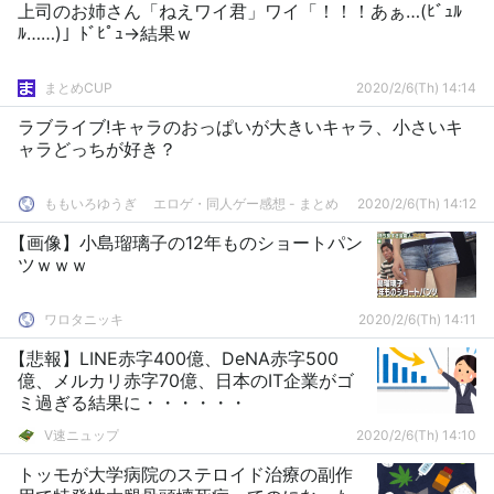
上司のお姉さん「ねえワイ君」ワイ「！！！あぁ…(ﾋﾞｭﾙ
ﾙ……)」ﾄﾞﾋﾟｭ→結果ｗ
まとめCUP
2020/2/6(Th) 14:14
ラブライブ!キャラのおっぱいが大きいキャラ、小さいキ
ャラどっちが好き？
ももいろゆうぎ エロゲ・同人ゲー感想 - まとめ
2020/2/6(Th) 14:12
【画像】小島瑠璃子の12年ものショートパン
ツｗｗｗ
ワロタニッキ
2020/2/6(Th) 14:11
【悲報】LINE赤字400億、DeNA赤字500
億、メルカリ赤字70億、日本のIT企業がゴ
ミ過ぎる結果に・・・・・・
V速ニュップ
2020/2/6(Th) 14:10
トッモが大学病院のステロイド治療の副作