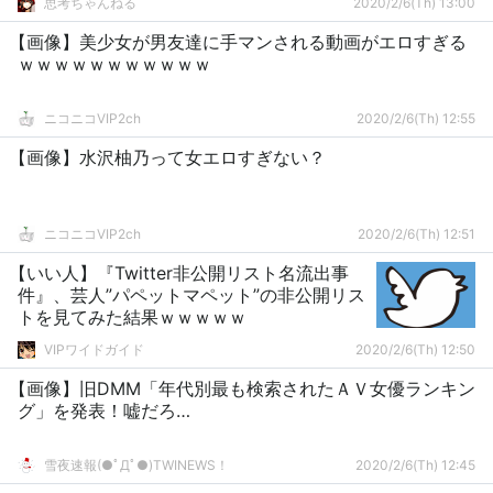
思考ちゃんねる
2020/2/6(Th) 13:00
【画像】美少女が男友達に手マンされる動画がエロすぎる
ｗｗｗｗｗｗｗｗｗｗｗ
ニコニコVIP2ch
2020/2/6(Th) 12:55
【画像】水沢柚乃って女エロすぎない？
ニコニコVIP2ch
2020/2/6(Th) 12:51
【いい人】『Twitter非公開リスト名流出事
件』、芸人”パペットマペット”の非公開リス
トを見てみた結果ｗｗｗｗｗ
VIPワイドガイド
2020/2/6(Th) 12:50
【画像】旧DMM「年代別最も検索されたＡＶ女優ランキン
グ」を発表！嘘だろ…
雪夜速報(●ﾟДﾟ●)TWINEWS！
2020/2/6(Th) 12:45