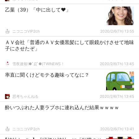
乙葉（39）「中に出して♥」
ニコニコVIP2ch
2020/2/6(Th) 13:55
ＡＶ会社「普通のＡＶ女優黒髪にして眼鏡かけさせて地味
子にさせたぞ」
雪夜速報(●ﾟДﾟ●)TWINEWS！
2020/2/6(Th) 13:45
率直に聞くけどモテる趣味ってなに？
思考ちゃんねる
2020/2/6(Th) 13:45
酔いつぶれた人妻ラブホに連れ込んだ結果ｗｗｗｗ
ニコニコVIP2ch
2020/2/6(Th) 13:41