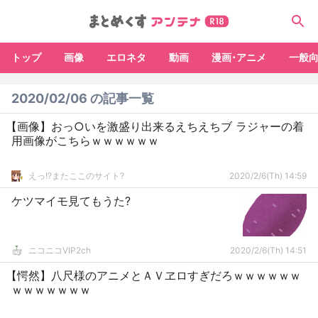
トップ
画像
エロネタ
動画
漫画･アニメ
一般
2020/02/06 の記事一覧
【画像】おっ○いを激盛り出来るえちえちブ ラジャーの着
用画像がこちらｗｗｗｗｗｗ
えっ!?またここのサイト?
2020/2/6(Th) 14:59
ケツマイモ見てもうた?
ニコニコVIP2ch
2020/2/6(Th) 14:51
【愕然】八尺様のアニメとＡＶヱロすぎだろｗｗｗｗｗｗ
ｗｗｗｗｗｗｗ