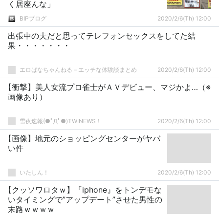
く居座んな」
BIPブログ
2020/2/6(Th) 12:00
出張中の夫だと思ってテレフォンセックスをしてた結
果・・・・・・・
エロばなちゃんねる – エッチな体験談まとめ
2020/2/6(Th) 12:00
【衝撃】美人女流プロ雀士がＡＶデビュー、マジかよ…（※
画像あり）
雪夜速報(●ﾟДﾟ●)TWINEWS！
2020/2/6(Th) 12:00
【画像】地元のショッピングセンターがヤバ
い件
いたしん！
2020/2/6(Th) 12:00
【クッソワロタｗ】『iphone』をトンデモな
いタイミングで”アップデート”させた男性の
末路ｗｗｗｗ