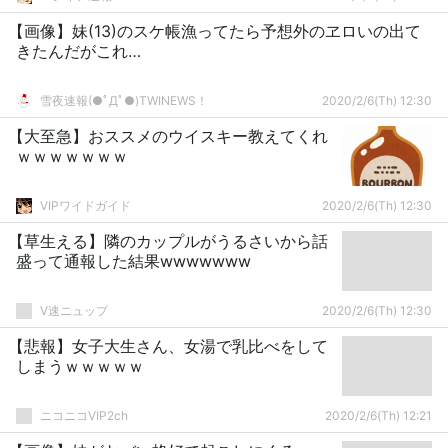
【画像】妹(13)のスケ帳漁ってたら予想外のヱロいの出て
きたんだがこれ…
雪夜速報(●ﾟДﾟ●)TWINEWS！
2020/2/6(Th) 12:30
【大至急】おススメのウイスキー教えてくれ
ｗｗｗｗｗｗｗ
VIPワイドガイド
2020/2/6(Th) 12:30
【草生える】隣のカップルがうるさいから話
盛って通報した結果wwwwwww
V速ニュップ
2020/2/6(Th) 12:30
【悲報】女子大生さん、女湯で乳比べをして
しまうｗｗｗｗｗ
ニコニコVIP2ch
2020/2/6(Th) 12:21