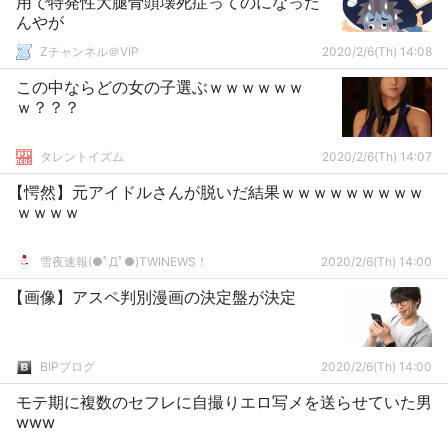
用で特発性大腿骨頭壊死症ってのになった
んやが
Zチャンネル＠VIP
2020/2/6(Th) 14:08
この中ならどの女の子選ぶｗｗｗｗｗｗ
ｗ？？？
タレントイズム
2020/2/6(Th) 14:07
【愕然】元アイドルさんが脱いだ結果ｗｗｗｗｗｗｗｗｗ
ｗｗｗｗ
雪夜速報(●ﾟДﾟ●)TWINEWS！
2020/2/6(Th) 14:00
【画像】アスペ判別漫画の決定盤が決定
BIPブログ
2020/2/6(Th) 14:00
モテ期に複数のセフレに自撮りエロ写メを送らせていた男
www