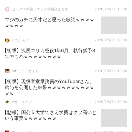
セックス体験～エッチ体験談まとめ
2020/2/6(Th) 13:00
マジのガチに天才だと思った歌詞ｗｗｗｗ
ｗｗｗｗ
いたしん！
2020/2/6(Th) 13:00
【衝撃】沢尻エリカ懲役1年6月、執行猶予3
年☜これｗｗｗｗｗｗｗｗ
VIPワイドガイド
2020/2/6(Th) 13:00
【衝撃】現役客室乗務員のYouTuberさん、
給与を公開した結果ｗｗｗｗｗｗｗｗｗｗ
ｗｗ
V速ニュップ
2020/2/6(Th) 13:00
【悲報】国公立大学でさえ学費はクソ高いと
いう事実ｗｗｗｗｗｗｗ