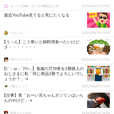
セックス体験～エッチ体験談まとめ
2020/2/6(Th) 14:00
最近YouTube見てると死にたくなる
いたしん！
2020/2/6(Th) 14:00
【う～ん】こう寒いと鍋料理食べたいけど
さ・・・・・・・
VIPワイドガイド
2020/2/6(Th) 14:00
【(´；ω；`)ｳｯ…】鬼滅の刃19巻を2冊購入の
おじさまに私「同じ商品2冊でよろしいでし
ょうか？」→
V速ニュップ
2020/2/6(Th) 14:00
【仕事】客「おーい兄ちゃんガソリンはいら
んのやけど」→
思考ちゃんねる
2020/2/6(Th) 14:00