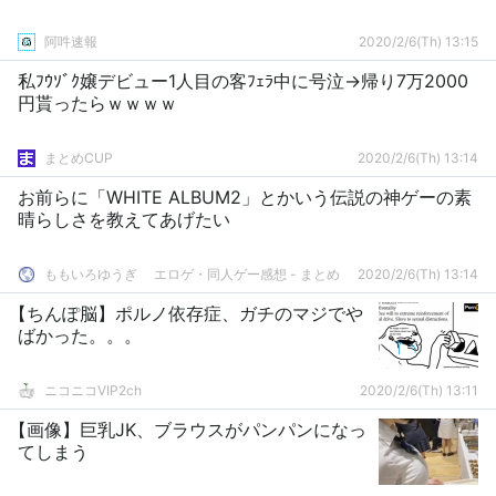
阿吽速報
2020/2/6(Th) 13:15
私ﾌｳｿﾞｸ嬢デビュー1人目の客ﾌｪﾗ中に号泣→帰り7万2000
円貰ったらｗｗｗｗ
まとめCUP
2020/2/6(Th) 13:14
お前らに「WHITE ALBUM2」とかいう伝説の神ゲーの素
晴らしさを教えてあげたい
ももいろゆうぎ エロゲ・同人ゲー感想 - まとめ
2020/2/6(Th) 13:14
【ちんぽ脳】ポルノ依存症、ガチのマジでや
ばかった。。。
ニコニコVIP2ch
2020/2/6(Th) 13:11
【画像】巨乳JK、ブラウスがパンパンになっ
てしまう