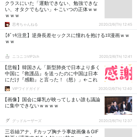
クラスにいた「運動できない、勉強できな
い、オタクでもない」←こいつの正体ｗｗ
ｗｗｗ
思考ちゃんねる
2020/2/6(Th) 12:45
【ﾎﾞｯｷ注意】逆身長差セックスに憧れを抱けるｴﾛ漫画ｗｗ
ｗｗ
ニコニコVIP2ch
2020/2/6(Th) 12:41
【悲報】韓国さん「新型肺炎で日本より多く
中国に『救護品』を送ったのに中国は日本
にだけ『感動』と言った！（怒）」←これ
VIPワイドガイド
2020/2/6(Th) 12:40
【画像】国会に爆乳が映ってしまい誰も議論
に集中できないｗｗｗｗ
グッドルーザーズ
2020/2/6(Th) 12:37
三谷紬アナ、Fカップ胸チラ事故画像＆GIF