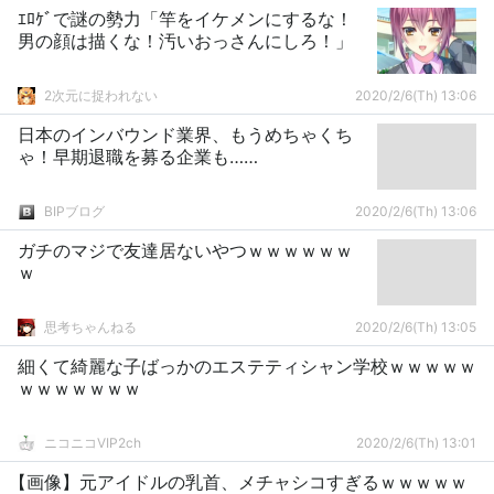
ｴﾛｹﾞで謎の勢力「竿をイケメンにするな！
男の顔は描くな！汚いおっさんにしろ！」
2次元に捉われない
2020/2/6(Th) 13:06
日本のインバウンド業界、もうめちゃくち
ゃ！早期退職を募る企業も……
BIPブログ
2020/2/6(Th) 13:06
ガチのマジで友達居ないやつｗｗｗｗｗｗ
ｗ
思考ちゃんねる
2020/2/6(Th) 13:05
細くて綺麗な子ばっかのエステティシャン学校ｗｗｗｗｗ
ｗｗｗｗｗｗｗ
ニコニコVIP2ch
2020/2/6(Th) 13:01
【画像】元アイドルの乳首、メチャシコすぎるｗｗｗｗｗ