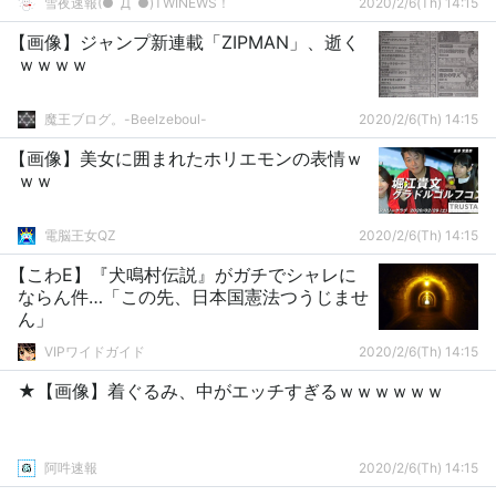
雪夜速報(●ﾟДﾟ●)TWINEWS！
2020/2/6(Th) 14:15
【画像】ジャンプ新連載「ZIPMAN」、逝く
ｗｗｗｗ
魔王ブログ。-Beelzeboul-
2020/2/6(Th) 14:15
【画像】美女に囲まれたホリエモンの表情ｗ
ｗｗ
電脳王女QZ
2020/2/6(Th) 14:15
【こわE】『犬鳴村伝説』がガチでシャレに
ならん件…「この先、日本国憲法つうじませ
ん」
VIPワイドガイド
2020/2/6(Th) 14:15
★【画像】着ぐるみ、中がエッチすぎるｗｗｗｗｗｗ
阿吽速報
2020/2/6(Th) 14:15