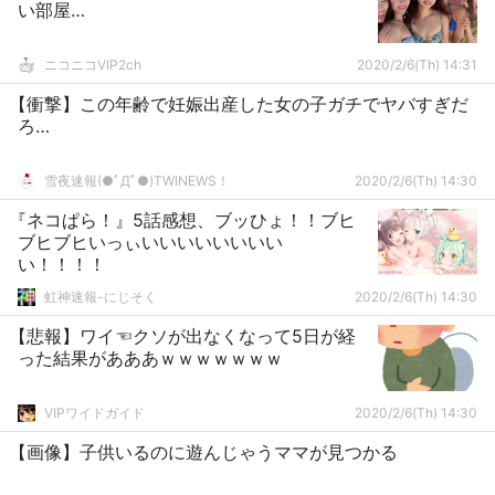
い部屋…
ニコニコVIP2ch
2020/2/6(Th) 14:31
【衝撃】この年齢で妊娠出産した女の子ガチでヤバすぎだ
ろ…
雪夜速報(●ﾟДﾟ●)TWINEWS！
2020/2/6(Th) 14:30
『ネコぱら！』5話感想、ブッひょ！！ブヒ
ブヒブヒいっぃいいいいいいいい
い！！！！
虹神速報-にじそく
2020/2/6(Th) 14:30
【悲報】ワイ☜クソが出なくなって5日が経
った結果があああｗｗｗｗｗｗｗ
VIPワイドガイド
2020/2/6(Th) 14:30
【画像】子供いるのに遊んじゃうママが見つかる