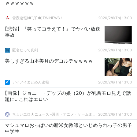
ｗｗｗｗｗｗ
雪夜速報(●ﾟДﾟ●)TWINEWS！
2020/2/6(Th) 13:00
【悲報】『笑ってコラえて！』でヤバい放送
事故
匿名だって真剣
2020/2/6(Th) 13:00
美しすぎる山本美月のデコルテｗｗｗｗ
アイアイまとめん速報
2020/2/6(Th) 13:00
【画像】ジョニー・デップの娘（20）が乳首モロ見えで話
題に…これはエロい
ちょいエロ★ニュース -漫画・アニメ・ゲームまとめ-
2020/2/6(Th) 13:00
マシュマロおっぱいの新米女教師といじめられっ子の男子
中学生