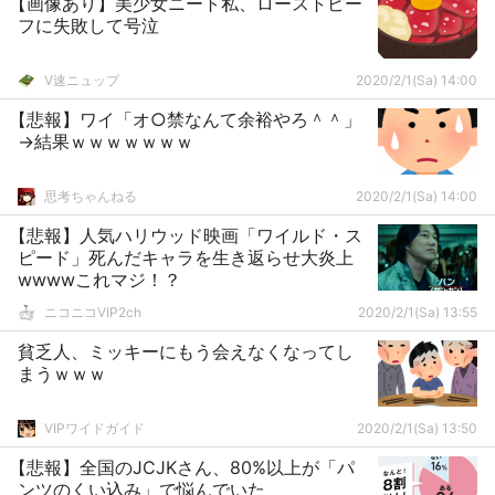
【画像あり】美少女ニート私、ローストビー
フに失敗して号泣
V速ニュップ
2020/2/1(Sa) 14:00
【悲報】ワイ「オ○禁なんて余裕やろ＾＾」
→結果ｗｗｗｗｗｗｗ
思考ちゃんねる
2020/2/1(Sa) 14:00
【悲報】人気ハリウッド映画「ワイルド・ス
ピード」死んだキャラを生き返らせ大炎上
wwwwこれマジ！？
ニコニコVIP2ch
2020/2/1(Sa) 13:55
貧乏人、ミッキーにもう会えなくなってし
まうｗｗｗ
VIPワイドガイド
2020/2/1(Sa) 13:50
【悲報】全国のJCJKさん、80%以上が「パ
ンツのくい込み」で悩んでいた