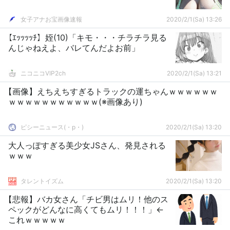
女子アナお宝画像速報
2020/2/1(Sa) 13:26
【ｴｯｯｯｯﾁ】姪(10)「キモ・・・チラチラ見る
んじゃねえよ、バレてんだよお前」
ニコニコVIP2ch
2020/2/1(Sa) 13:21
【画像】えちえちすぎるトラックの運ちゃんｗｗｗｗｗｗ
ｗｗｗｗｗｗｗｗｗｗｗ(※画像あり)
ピシーニュース(・p・)ゞ
2020/2/1(Sa) 13:20
大人っぽすぎる美少女JSさん、発見される
ｗｗｗ
タレントイズム
2020/2/1(Sa) 13:20
【悲報】バカ女さん「チビ男はムリ！他のス
ペックがどんなに高くてもムリ！！！」←
これｗｗｗｗｗ