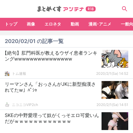
トップ
画像
エロネタ
動画
漫画･アニメ
一般
2020/02/01 の記事一覧
【絶句】肛門科医が教えるウザイ患者ランキ
ングwwwwwwwwwwwwwww
トム速報
2020/2/1(Sa) 14:52
リーマンさん「おっさんがJKに新型痴漢さ
れてたw」ﾊﾟｼｬ
ニコニコVIP2ch
2020/2/1(Sa) 14:51
SKEの中野愛理って奴がくっそエロ可愛いん
だがｗｗｗｗｗｗｗｗｗｗｗｗ