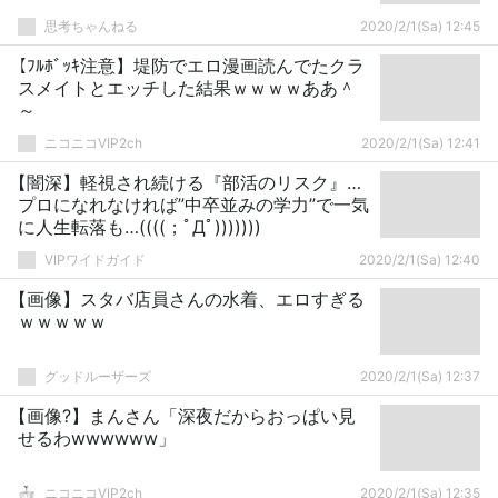
思考ちゃんねる
2020/2/1(Sa) 12:45
【ﾌﾙﾎﾞｯｷ注意】堤防でエロ漫画読んでたクラ
スメイトとエッチした結果ｗｗｗｗああ＾
～
ニコニコVIP2ch
2020/2/1(Sa) 12:41
【闇深】軽視され続ける『部活のリスク』…
プロになれなければ”中卒並みの学力”で一気
に人生転落も…((((；ﾟДﾟ)))))))
VIPワイドガイド
2020/2/1(Sa) 12:40
【画像】スタバ店員さんの水着、エロすぎる
ｗｗｗｗｗ
グッドルーザーズ
2020/2/1(Sa) 12:37
【画像?】まんさん「深夜だからおっぱい見
せるわwwwwww」
ニコニコVIP2ch
2020/2/1(Sa) 12:35