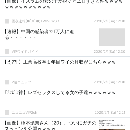
【画像】イスラムの女の子が脱ぐとヱロすぎる件ｗｗｗｗ
ｗｗｗｗｗｗｗｗｗｗ
雪夜速報(●ﾟДﾟ●)TWINEWS！
2020/2/1(Sa) 12:30
【速報】中国の感染者☜1万人に迫
る・・・・・・
VIPワイドガイド
2020/2/1(Sa) 12:30
【え??!!】工業高校卒１年目ワイの月収がこちらｗｗｗ
V速ニュップ
2020/2/1(Sa) 12:30
【ﾁﾝﾋﾞﾝ神】レズセックスしてる女の子達ｗｗｗｗｗｗ
ニコニコVIP2ch
2020/2/1(Sa) 12:21
【画像】橋本環奈さん（20）、ついにガチの
スッピンを公開ｗｗｗｗ