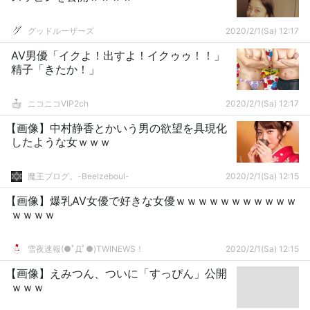
グッドルーザーズ
2020/2/1(Sa) 12:17
AV男優「イクよ！出すよ！イクゥゥ！！」
精子「きたか！」
ニコニコVIP2ch
2020/2/1(Sa) 12:17
【画像】中村静香とかいう男の欲望を具現化
したような女ｗｗｗ
魔王ブログ。-Beelzeboul-
2020/2/1(Sa) 12:15
【画像】爆乳AV女優で好きな女優ｗｗｗｗｗｗｗｗｗｗｗ
ｗｗｗｗ
雪夜速報(●ﾟДﾟ●)TWINEWS！
2020/2/1(Sa) 12:15
【画像】えみつん、ついに「すっぴん」公開
ｗｗｗ