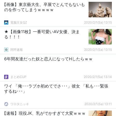
【画像】東京藝大生、卒展でとんでもないも
のを作ってしまうｗｗｗｗ
電脳王女QZ
2020/2/1(Sa) 13:15
★【画像11枚】一番可愛いAV女優、決ま
る！！！
阿吽速報
2020/2/1(Sa) 13:15
6年間友達だった奴と恋人になってHしたらｗｗ
まとめCUP
2020/2/1(Sa) 13:14
ワイ 「俺･･･ラブホ初めてでさ･･･」彼女 「私も･･･緊張
するね･･･」
ワロタニッキ
2020/2/1(Sa) 13:11
【速報】現役JK、乳がでかすぎて大変ｗｗｗ