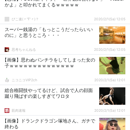
かよ」と叩かれてまくるｗｗｗｗｗ
ぴこ速(〃'∇'〃)？
2020/2/1(Sa) 12:05
スーパー銭湯の「もっとこうだったらいい
のに」と思うところ・・・
思考ちゃんねる
2020/2/1(Sa) 12:05
【画像】思わぬパンチラをしてしまった女の
子ｗｗｗｗｗｗｗｗｗｗｗｗｗｗ
ニコニコVIP2ch
2020/2/1(Sa) 12:01
総合格闘技やってるけど、試合で人の顔面
蹴り飛ばすの楽しすぎてワロタ
筋肉速報
2020/2/1(Sa) 12:01
【画像】ドランクドラゴン塚地さん、ガチで
終わる