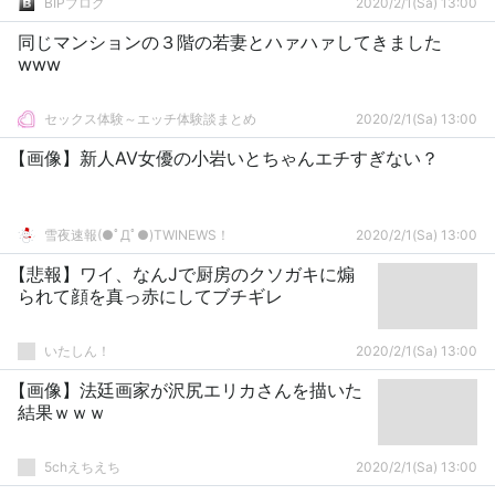
BIPブログ
2020/2/1(Sa) 13:00
同じマンションの３階の若妻とハァハァしてきました
www
セックス体験～エッチ体験談まとめ
2020/2/1(Sa) 13:00
【画像】新人AV女優の小岩いとちゃんエチすぎない？
雪夜速報(●ﾟДﾟ●)TWINEWS！
2020/2/1(Sa) 13:00
【悲報】ワイ、なんJで厨房のクソガキに煽
られて顔を真っ赤にしてブチギレ
いたしん！
2020/2/1(Sa) 13:00
【画像】法廷画家が沢尻エリカさんを描いた
結果ｗｗｗ
5chえちえち
2020/2/1(Sa) 13:00