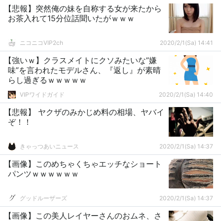
【悲報】突然俺の妹を自称する女が来たから
お茶入れて15分位話聞いたがｗｗｗ
ニコニコVIP2ch
2020/2/1(Sa) 14:41
【強いｗ】クラスメイトにクソみたいな”嫌
味”を言われたモデルさん、『返し』が素晴
らし過ぎるｗｗｗｗｗ
VIPワイドガイド
2020/2/1(Sa) 14:40
【悲報】 ヤクザのみかじめ料の相場、ヤバイ
ぞ！！
きゃっつあいニュース
2020/2/1(Sa) 14:37
【画像】このめちゃくちゃエッチなショート
パンツｗｗｗｗｗｗ
グッドルーザーズ
2020/2/1(Sa) 14:37
【画像】この美人レイヤーさんのおムネ、さ