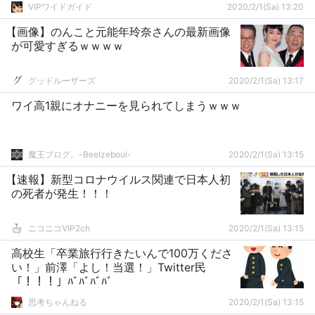
VIPワイドガイド
2020/2/1(Sa) 13:20
【画像】のんこと元能年玲奈さんの最新画像
が可愛すぎるｗｗｗｗ
グッドルーザーズ
2020/2/1(Sa) 13:17
ワイ高1親にオナニーを見られてしまうｗｗｗ
魔王ブログ。-Beelzeboul-
2020/2/1(Sa) 13:15
【速報】新型コロナウイルス関連で日本人初
の死者が発生！！！
ニコニコVIP2ch
2020/2/1(Sa) 13:15
高校生「卒業旅行行きたいんで100万くださ
い！」前澤「よし！当選！」Twitter民
「！！！」ﾊﾞﾊﾞﾊﾞﾊﾞ
思考ちゃんねる
2020/2/1(Sa) 13:15