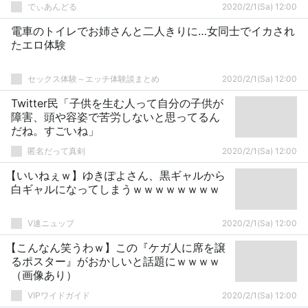
でぃあんどる
2020/2/1(Sa) 12:00
電車のトイレでお姉さんと二人きりに…女同士でイカされ
たエロ体験
セックス体験～エッチ体験談まとめ
2020/2/1(Sa) 12:00
Twitter民「子供を生む人って自分の子供が
障害、頭や容姿で苦労しないと思ってるん
だね。すごいね」
匿名だって真剣
2020/2/1(Sa) 12:00
【いいねぇｗ】ゆきぽよさん、黒ギャルから
白ギャルになってしまうｗｗｗｗｗｗｗｗ
V速ニュップ
2020/2/1(Sa) 12:00
【こんなん笑うわｗ】この『ケガ人に席を譲
るポスター』がおかしいと話題にｗｗｗｗ
（画像あり）
VIPワイドガイド
2020/2/1(Sa) 12:00