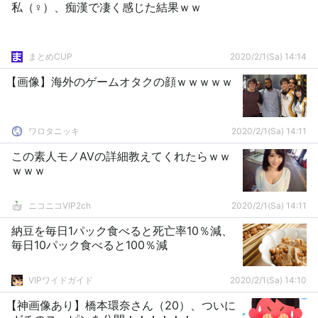
私（♀）、痴漢で凄く感じた結果ｗｗ
まとめCUP
2020/2/1(Sa) 14:14
【画像】海外のゲームオタクの顔ｗｗｗｗｗ
ワロタニッキ
2020/2/1(Sa) 14:11
この素人モノAVの詳細教えてくれたらｗｗ
ｗｗｗ
ニコニコVIP2ch
2020/2/1(Sa) 14:11
納豆を毎日1パック食べると死亡率10％減、
毎日10パック食べると100％減
VIPワイドガイド
2020/2/1(Sa) 14:10
【神画像あり】橋本環奈さん（20）、ついに