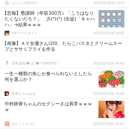
ニコニコVIP2ch
2020/2/1(Sa) 14:51
【悲報】塾講師（年収300万）「こうはなり
たくないだろ？」 彡(^)(^) (生徒)「キャハ
ハ」→結果ｗｗｗ
VIPワイドガイド
2020/2/1(Sa) 14:50
【画像】ＡＶ女優さん(20)、たらこパスタとクリームスー
プとササミフライを作る
雪夜速報(●ﾟДﾟ●)TWINEWS！
2020/2/1(Sa) 14:45
一生一種類の魚しか食べられないとしたら
何を選ぶか？
思考ちゃんねる
2020/2/1(Sa) 14:45
中村静香ちゃんのセクシーさは異常ｗｗｗ
ｗ
タレントイズム
2020/2/1(Sa) 14:43