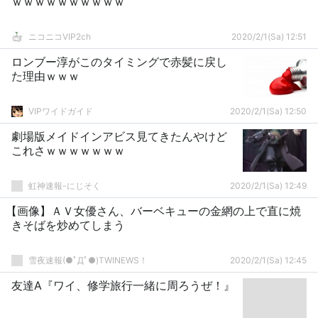
ｗｗｗｗｗｗｗｗｗｗ
ニコニコVIP2ch
2020/2/1(Sa) 12:51
ロンブー淳がこのタイミングで赤髪に戻し
た理由ｗｗｗ
VIPワイドガイド
2020/2/1(Sa) 12:50
劇場版メイドインアビス見てきたんやけど
これさｗｗｗｗｗｗｗ
虹神速報-にじそく
2020/2/1(Sa) 12:49
【画像】ＡＶ女優さん、バーベキューの金網の上で直に焼
きそばを炒めてしまう
雪夜速報(●ﾟДﾟ●)TWINEWS！
2020/2/1(Sa) 12:45
友達A『ワイ、修学旅行一緒に周ろうぜ！』