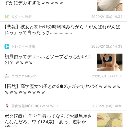
すがにデカすぎるｗｗｗｗｗ
Ｋダック速報
2020/2/1(Sa) 14:34
【悲報】彼女と初ｾｯｸﾙの時胸揉みながら「がんばれがんば
れっ」って言ったらさ………………
トレジャー速報
2020/2/1(Sa) 14:33
初風俗ってデリヘルとソープどっちがいい
の？ ｗｗｗｗ
ニコニコVIP2ch
2020/2/1(Sa) 14:31
【愕然】高学歴女の子とのS●Xがガチでヤバイｗｗｗｗｗ
ｗｗｗｗｗｗｗｗｗ
雪夜速報(●ﾟДﾟ●)TWINEWS！
2020/2/1(Sa) 14:30
ボク(7歳)「千と千尋ってなんでお風呂屋さ
んなんだろ」ワイ(24歳)「あっ、遊郭か…