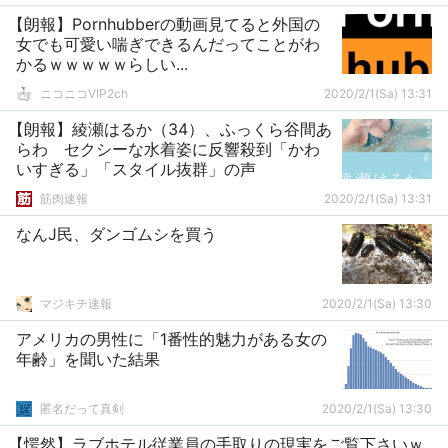
【朗報】Pornhubberの動画見てると外国の
女でも可愛い喘ぎできるんだってことがわ
かるｗｗｗｗｗらしい...
ニコニコVIP2ch
2020/2/1(Sa) 13:31
【朗報】綾瀬はるか（34）、ふっくら谷間あ
らわ セクシーな水着姿に反響殺到「かわ
いすぎる」「スタイル抜群」の声
筋肉速報
2020/2/1(Sa) 13:31
なんJ民、ダンゴムシを買う
マジキチ速報
2020/2/1(Sa) 13:30
アメリカの男性に「1番性的魅力がある女の
年齢」を聞いた結果
匿名だって真剣
2020/2/1(Sa) 13:30
【愕然】ラブホテル従業員の手取りの現実をご覧下さいｗ