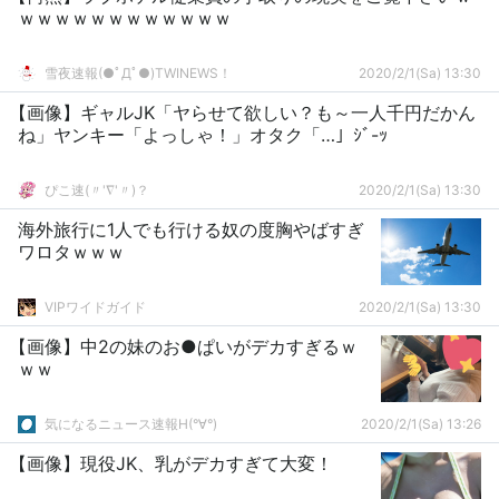
ｗｗｗｗｗｗｗｗｗｗｗｗ
雪夜速報(●ﾟДﾟ●)TWINEWS！
2020/2/1(Sa) 13:30
【画像】ギャルJK「ヤらせて欲しい？も～一人千円だかん
ね」ヤンキー「よっしゃ！」オタク「…」ｼﾞ-ｯ
ぴこ速(〃'∇'〃)？
2020/2/1(Sa) 13:30
海外旅行に1人でも行ける奴の度胸やばすぎ
ワロタｗｗｗ
VIPワイドガイド
2020/2/1(Sa) 13:30
【画像】中2の妹のお●ぱいがデカすぎるｗ
ｗｗ
気になるニュース速報H(°∀°)
2020/2/1(Sa) 13:26
【画像】現役JK、乳がデカすぎて大変！