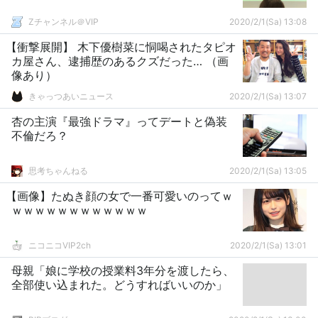
Zチャンネル＠VIP
2020/2/1(Sa) 13:08
【衝撃展開】 木下優樹菜に恫喝されたタピオ
カ屋さん、逮捕歴のあるクズだった… （画
像あり）
きゃっつあいニュース
2020/2/1(Sa) 13:07
杏の主演『最強ドラマ』ってデートと偽装
不倫だろ？
思考ちゃんねる
2020/2/1(Sa) 13:05
【画像】たぬき顔の女で一番可愛いのってｗ
ｗｗｗｗｗｗｗｗｗｗｗｗ
ニコニコVIP2ch
2020/2/1(Sa) 13:01
母親「娘に学校の授業料3年分を渡したら、
全部使い込まれた。どうすればいいのか」