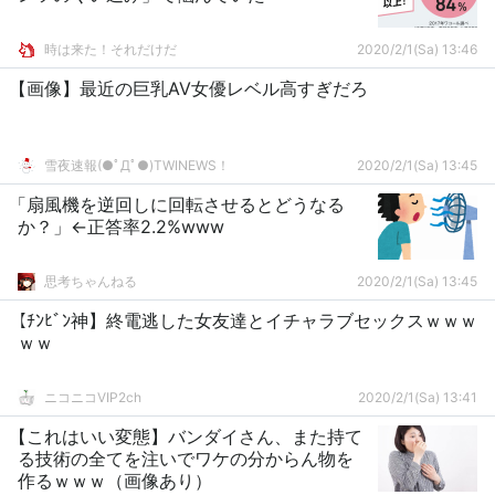
時は来た！それだけだ
2020/2/1(Sa) 13:46
【画像】最近の巨乳AV女優レベル高すぎだろ
雪夜速報(●ﾟДﾟ●)TWINEWS！
2020/2/1(Sa) 13:45
「扇風機を逆回しに回転させるとどうなる
か？」←正答率2.2%www
思考ちゃんねる
2020/2/1(Sa) 13:45
【ﾁﾝﾋﾞﾝ神】終電逃した女友達とイチャラブセックスｗｗｗ
ｗｗ
ニコニコVIP2ch
2020/2/1(Sa) 13:41
【これはいい変態】バンダイさん、また持て
る技術の全てを注いでワケの分からん物を
作るｗｗｗ（画像あり）