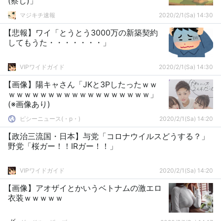
(察し)」
マジキチ速報
2020/2/1(Sa) 14:30
【悲報】ワイ「とうとう3000万の新築契約
してもうた・・・・・・・」
VIPワイドガイド
2020/2/1(Sa) 14:30
【画像】陽キャさん「JKと3Pしたったｗｗ
ｗｗｗｗｗｗｗｗｗｗｗｗｗｗｗｗｗｗ」
(※画像あり)
ピシーニュース(・p・)ゞ
2020/2/1(Sa) 14:20
【政治三流国・日本】与党「コロナウイルスどうする？」
野党「桜ガー！！IRガー！！」
VIPワイドガイド
2020/2/1(Sa) 14:20
【画像】アオザイとかいうベトナムの激エロ
衣装ｗｗｗｗｗ