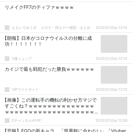
リメイクFF7のティファｗｗｗｗ
ももいろゆうぎ エロゲ・同人ゲー感想 - まとめ
2020/2/1(Sa) 12:10
【朗報】日本がコロナウイルスの分離に成
功！！！！！！！
V速ニュップ
2020/2/1(Sa) 12:10
カイジで最も戦犯だった勝負ｗｗｗｗｗｗ
VIPワイドガイド
2020/2/1(Sa) 12:10
【画像】この運転手の機転の利かせ方マジで
すごくね？ｗｗｗｗｗｗｗｗｗｗｗｗｗｗ
ｗｗｗｗｗｗｗｗｗｗｗｗｗｗｗｗｗｗｗ
ｗｗｗ
Zチャンネル＠VIP
2020/2/1(Sa) 12:08
【悲報】FGOの新キャラ、「世界観に合わない」「Vtuber