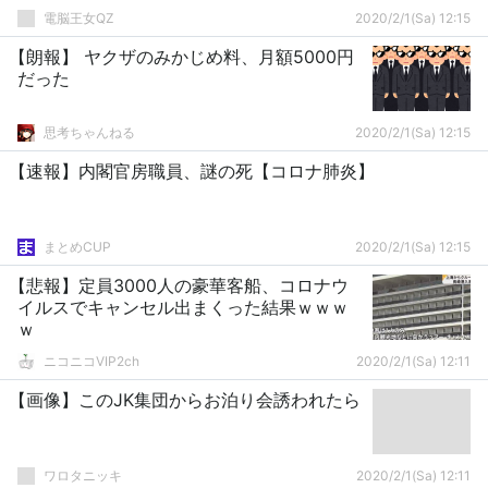
電脳王女QZ
2020/2/1(Sa) 12:15
【朗報】 ヤクザのみかじめ料、月額5000円
だった
思考ちゃんねる
2020/2/1(Sa) 12:15
【速報】内閣官房職員、謎の死【コロナ肺炎】
まとめCUP
2020/2/1(Sa) 12:15
【悲報】定員3000人の豪華客船、コロナウ
イルスでキャンセル出まくった結果ｗｗｗ
ｗ
ニコニコVIP2ch
2020/2/1(Sa) 12:11
【画像】このJK集団からお泊り会誘われたら
ワロタニッキ
2020/2/1(Sa) 12:11