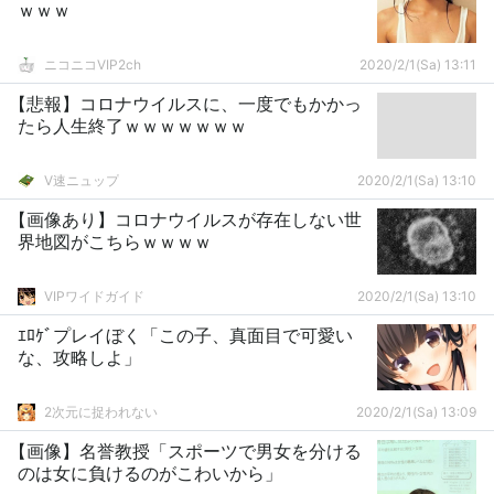
ｗｗｗ
ニコニコVIP2ch
2020/2/1(Sa) 13:11
【悲報】コロナウイルスに、一度でもかかっ
たら人生終了ｗｗｗｗｗｗｗ
V速ニュップ
2020/2/1(Sa) 13:10
【画像あり】コロナウイルスが存在しない世
界地図がこちらｗｗｗｗ
VIPワイドガイド
2020/2/1(Sa) 13:10
ｴﾛｹﾞプレイぼく「この子、真面目で可愛い
な、攻略しよ」
2次元に捉われない
2020/2/1(Sa) 13:09
【画像】名誉教授「スポーツで男女を分ける
のは女に負けるのがこわいから」