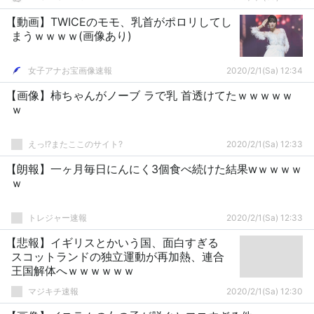
【動画】TWICEのモモ、乳首がポロリしてし
まうｗｗｗｗ(画像あり)
女子アナお宝画像速報
2020/2/1(Sa) 12:34
【画像】柿ちゃんがノーブ ラで乳 首透けてたｗｗｗｗｗ
ｗ
えっ!?またここのサイト?
2020/2/1(Sa) 12:33
【朗報】一ヶ月毎日にんにく3個食べ続けた結果wｗｗｗｗ
ｗ
トレジャー速報
2020/2/1(Sa) 12:33
【悲報】イギリスとかいう国、面白すぎる
スコットランドの独立運動が再加熱、連合
王国解体へｗｗｗｗｗｗ
マジキチ速報
2020/2/1(Sa) 12:30