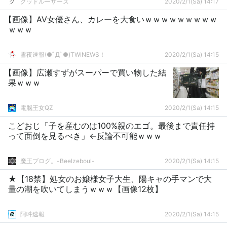
グッドルーザーズ
2020/2/1(Sa) 14:17
【画像】AV女優さん、カレーを大食いｗｗｗｗｗｗｗｗｗ
ｗｗｗ
雪夜速報(●ﾟДﾟ●)TWINEWS！
2020/2/1(Sa) 14:15
【画像】広瀬すずがスーパーで買い物した結
果ｗｗｗ
電脳王女QZ
2020/2/1(Sa) 14:15
こどおじ「子を産むのは100%親のエゴ。最後まで責任持
って面倒を見るべき」←反論不可能ｗｗｗ
魔王ブログ。-Beelzeboul-
2020/2/1(Sa) 14:15
★【18禁】処女のお嬢様女子大生、陽キャの手マンで大
量の潮を吹いてしまうｗｗｗ【画像12枚】
阿吽速報
2020/2/1(Sa) 14:15