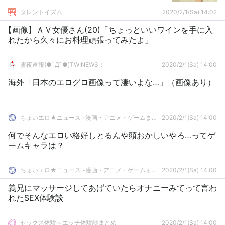
タレントイズム
2020/2/1(Sa) 14:02
【画像】ＡＶ女優さん(20)「ちょっといいワインを手に入
れたから久々にお料理頑張ってみたよ」
雪夜速報(●ﾟДﾟ●)TWINEWS！
2020/2/1(Sa) 14:00
海外「日本のエログロ画像って凄いよな…」（画像あり）
ちょいエロ★ニュース -漫画・アニメ・ゲームまとめ-
2020/2/1(Sa) 14:00
何でそんなエロい格好しとるんや頭おかしいやろ…ってゲ
ームキャラは？
ちょいエロ★ニュース -漫画・アニメ・ゲームまとめ-
2020/2/1(Sa) 14:00
義兄にマッサージしてあげていたらオナニーみてって言わ
れたSEX体験談
セックス体験～エッチ体験談まとめ
2020/2/1(Sa) 14:00