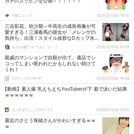
ガチのスッピンを公開！！！！！！
V速ニュップ
2020/2/1(Sa) 14:10
三吉彩花、幼少期～中高生の成長画像が可
愛すぎる！三浦春馬の彼女が「メレンゲの
気持ち」出演！スタイル抜群なDカップ水着
グラビアあり！
もきゅ速(*´ω`*)人(´･ェ･｀)
2020/2/1(Sa) 14:09
親戚のマンションで自殺が出て、遺品でシ
コってしまい呪われたかもしれない助けて
くれ！
Zチャンネル＠VIP
2020/2/1(Sa) 14:08
【動画】素人爆 乳えちえちYouTuberが下 着で泳いだ結果
ｗｗｗｗｗｗ
えっ!?またここのサイト?
2020/2/1(Sa) 14:03
最近のさとう珠緒さんがかわいすぎるｗｗ
ｗ