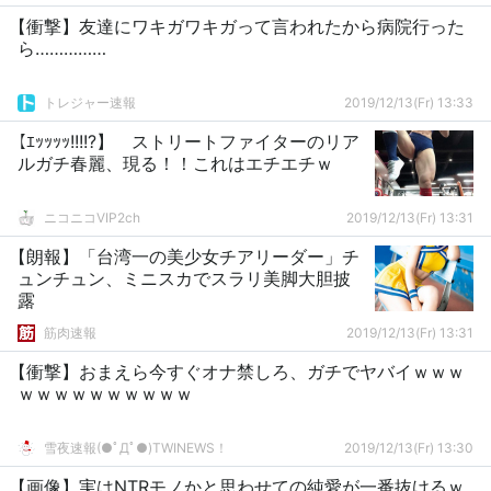
【衝撃】友達にワキガワキガって言われたから病院行った
ら……………
トレジャー速報
2019/12/13(Fr) 13:33
【ｴｯｯｯｯ!!!!?】 ストリートファイターのリア
ルガチ春麗、現る！！これはエチエチｗ
ニコニコVIP2ch
2019/12/13(Fr) 13:31
【朗報】「台湾一の美少女チアリーダー」チ
ュンチュン、ミニスカでスラリ美脚大胆披
露
筋肉速報
2019/12/13(Fr) 13:31
【衝撃】おまえら今すぐオナ禁しろ、ガチでヤバイｗｗｗ
ｗｗｗｗｗｗｗｗｗｗ
雪夜速報(●ﾟДﾟ●)TWINEWS！
2019/12/13(Fr) 13:30
【画像】実はNTRモノかと思わせての純愛が一番抜けるｗ