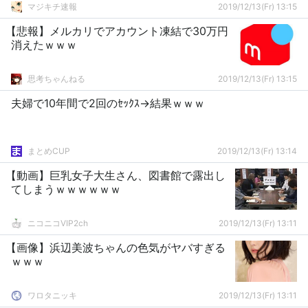
マジキチ速報
2019/12/13(Fr) 13:15
【悲報】メルカリでアカウント凍結で30万円
消えたｗｗｗ
思考ちゃんねる
2019/12/13(Fr) 13:15
夫婦で10年間で2回のｾｯｸｽ→結果ｗｗｗ
まとめCUP
2019/12/13(Fr) 13:14
【動画】巨乳女子大生さん、図書館で露出し
てしまうｗｗｗｗｗｗ
ニコニコVIP2ch
2019/12/13(Fr) 13:11
【画像】浜辺美波ちゃんの色気がヤバすぎる
ｗｗｗ
ワロタニッキ
2019/12/13(Fr) 13:11