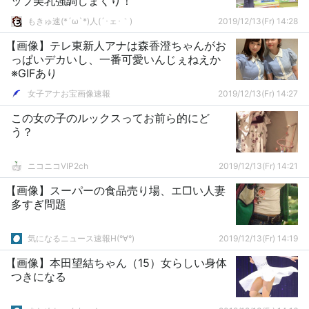
ップ美乳強調しまくり！
もきゅ速(*´ω`*)人(´･ェ･｀)
2019/12/13(Fr) 14:28
【画像】テレ東新人アナは森香澄ちゃんがお
っぱいデカいし、一番可愛いんじぇねえか
※GIFあり
女子アナお宝画像速報
2019/12/13(Fr) 14:27
この女の子のルックスってお前ら的にど
う？
ニコニコVIP2ch
2019/12/13(Fr) 14:21
【画像】スーパーの食品売り場、エ□い人妻
多すぎ問題
気になるニュース速報H(°∀°)
2019/12/13(Fr) 14:19
【画像】本田望結ちゃん（15）女らしい身体
つきになる