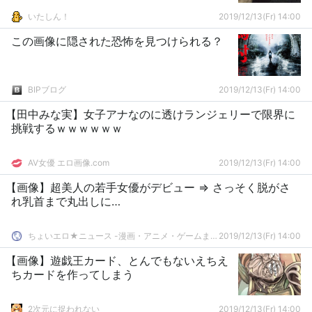
いたしん！
2019/12/13(Fr) 14:00
この画像に隠された恐怖を見つけられる？
BIPブログ
2019/12/13(Fr) 14:00
【田中みな実】女子アナなのに透けランジェリーで限界に
挑戦するｗｗｗｗｗｗ
AV女優 エロ画像.com
2019/12/13(Fr) 14:00
【画像】超美人の若手女優がデビュー ⇒ さっそく脱がさ
れ乳首まで丸出しに…
ちょいエロ★ニュース -漫画・アニメ・ゲームまとめ-
2019/12/13(Fr) 14:00
【画像】遊戯王カード、とんでもないえちえ
ちカードを作ってしまう
2次元に捉われない
2019/12/13(Fr) 14:00