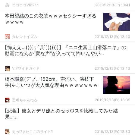
ニコニコVIP2ch
2019/12/13(Fr) 13:41
本田望結のこの衣装ｗｗｗセクシーすぎる
ｗｗｗｗ
タレントイズム
2019/12/13(Fr) 13:40
【怖ええ…((((；ﾟДﾟ)))))))】『ニコ生富士山滑落ニキ』の
動画になんか”変な声”が入ってて怖いんやが…
VIPワイドガイド
2019/12/13(Fr) 13:40
橋本環奈(デブ、152cm、声汚い、演技下
手)←こいつが大人気な理由ｗｗｗｗｗｗｗ
思考ちゃんねる
2019/12/13(Fr) 13:35
【悲報】彼女とデリ嬢とのセッ○スを比較してみた結
果……
えっ!?またここのサイト?
2019/12/13(Fr) 13:33