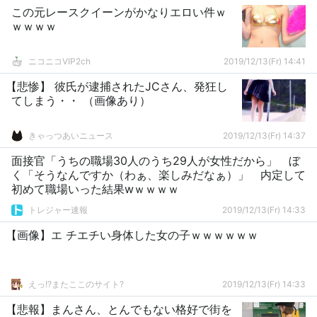
この元レースクイーンがかなりエロい件ｗ
ｗｗｗｗ
ニコニコVIP2ch
2019/12/13(Fr) 14:41
【悲惨】 彼氏が逮捕されたJCさん、発狂し
てしまう・・ （画像あり）
きゃっつあいニュース
2019/12/13(Fr) 14:37
面接官「うちの職場30人のうち29人が女性だから」 ぼ
く「そうなんですか（わぁ、楽しみだなぁ）」 内定して
初めて職場いった結果wｗｗｗｗ
トレジャー速報
2019/12/13(Fr) 14:33
【画像】エ チエチい身体した女の子ｗｗｗｗｗｗ
えっ!?またここのサイト?
2019/12/13(Fr) 14:33
【悲報】まんさん、とんでもない格好で街を