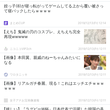
姪っ子(8)が寝っ転がってゲームしてる上から覆い被さっ
て寝バックしたらｗｗｗｗ
まとめCUP
2019/12/13(Fr) 12:14
【えち】鬼滅の刃のコスプレ、えちえち完全
再現wwwww
ニコニコVIP2ch
2019/12/13(Fr) 12:11
【画像】本田翼、親戚のねーちゃんみたいに
なる
ワロタニッキ
2019/12/13(Fr) 12:11
【画像】リアルガチ春麗、現る！これはエッチエチｗｗｗ
ｗｗｗ
女子アナお宝画像速報
2019/12/13(Fr) 12:11
【嬉しい】『ラグビーW杯』日本代表で活躍した韓国の具