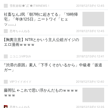
雪夜速報(●ﾟДﾟ●)TWINEWS！
2019/12/13(Fr) 12:45
社畜なんJ民「朝7時に起きてる」「19時帰
宅」「年休125日」ニートワイ「ヒェ
ッ……」
思考ちゃんねる
2019/12/13(Fr) 12:45
【胸糞注意】NTRとかいう主人公総ガイジの
エロ漫画ｗｗｗｗ
ニコニコVIP2ch
2019/12/13(Fr) 12:41
『渋滞の原因』素人「下手くそがいるから」中級者「坂道
ガー」
VIPワイドガイド
2019/12/13(Fr) 12:40
藤岡弘 ←これで思い浮かんだものｗｗｗｗ
ｗｗｗ
思考ちゃんねる
2019/12/13(Fr) 12:35