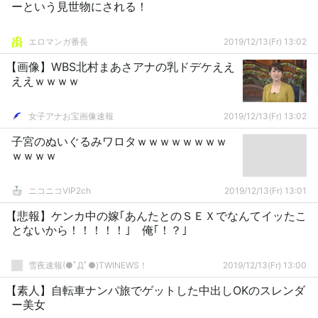
ーという見世物にされる！
エロマンガ番長
2019/12/13(Fr) 13:02
【画像】WBS北村まあさアナの乳ドデケええ
ええｗｗｗｗ
女子アナお宝画像速報
2019/12/13(Fr) 13:02
子宮のぬいぐるみワロタｗｗｗｗｗｗｗｗ
ｗｗｗｗ
ニコニコVIP2ch
2019/12/13(Fr) 13:01
【悲報】ケンカ中の嫁｢あんたとのＳＥＸでなんてイッたこ
とないから！！！！！｣ 俺｢！？｣
雪夜速報(●ﾟДﾟ●)TWINEWS！
2019/12/13(Fr) 13:00
【素人】自転車ナンパ旅でゲットした中出しOKのスレンダ
ー美女