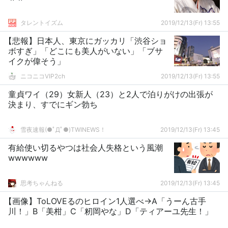
タレントイズム
2019/12/13(Fr) 13:55
【悲報】日本人、東京にガッカリ「渋谷ショ
ボすぎ」「どこにも美人がいない」「ブサ
イクが偉そう」
ニコニコVIP2ch
2019/12/13(Fr) 13:55
童貞ワイ（29）女新人（23）と2人で泊りがけの出張が
決まり、すでにギン勃ち
雪夜速報(●ﾟДﾟ●)TWINEWS！
2019/12/13(Fr) 13:45
有給使い切るやつは社会人失格という風潮
wwwwww
思考ちゃんねる
2019/12/13(Fr) 13:45
【画像】ToLOVEるのヒロイン1人選べ→A「うーん古手
川！」B「美柑」C「籾岡やな」D「ティアーユ先生！」