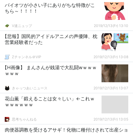
パイオツが小さい子にありがちな特徴がこ
ちら～！！！！
V速ニュップ
2019/12/13(Fr) 13:10
【悲報】国民的アイドルアニメの声優陣、枕
営業経験者だった
Zチャンネル＠VIP
2019/12/13(Fr) 13:08
【H画像】 まんさんが銭湯で大乱闘wｗｗｗ
ｗｗｗ
きゃっつあいニュース
2019/12/13(Fr) 13:07
花山薫「鍛えることは女々しい」←これｗ
ｗｗｗｗｗｗ
思考ちゃんねる
2019/12/13(Fr) 13:05
肉便器調教を受けるアサギ！化物に種付けされて出産ショ