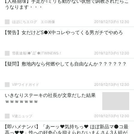
【人格崩壊】手足が1ミリも動かない状態で調教されたらこ
うなります・・・
ほぼにちエログ エロ画像
2019/12/13(Fr) 12:30
【警告】女だけどS●X中コレやってくる男ガチでやめろ
雪夜速報(●ﾟДﾟ●)TWINEWS！
2019/12/13(Fr) 12:30
【疑問】敷地内なら何燃やしても自由なんか？？？？？？
VIPワイドガイド
2019/12/13(Fr) 12:30
いきなりステーキの社長が文章だした結果
ｗｗｗｗｗｗｗ
V速ニュップ
2019/12/13(Fr) 12:30
【即ハメナンパ】「あーッ♥気持ちっ♥ ほぼ新品マ⚫コ最
高っ♥♥」性への好奇心を抑えられないまんさん3人組が