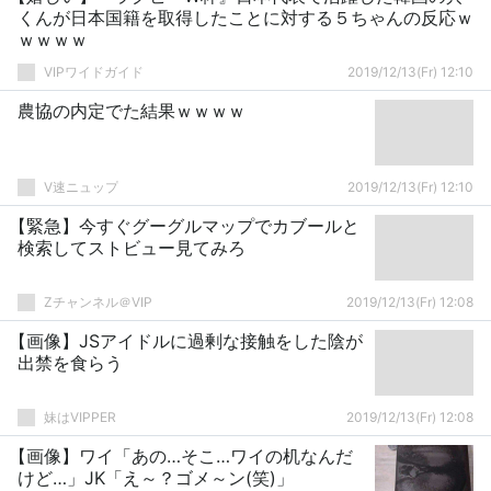
くんが日本国籍を取得したことに対する５ちゃんの反応ｗ
ｗｗｗｗ
VIPワイドガイド
2019/12/13(Fr) 12:10
農協の内定でた結果ｗｗｗｗ
V速ニュップ
2019/12/13(Fr) 12:10
【緊急】今すぐグーグルマップでカブールと
検索してストビュー見てみろ
Zチャンネル＠VIP
2019/12/13(Fr) 12:08
【画像】JSアイドルに過剰な接触をした陰が
出禁を食らう
妹はVIPPER
2019/12/13(Fr) 12:08
【画像】ワイ「あの…そこ…ワイの机なんだ
けど…」JK「え～？ゴメ～ン(笑)」