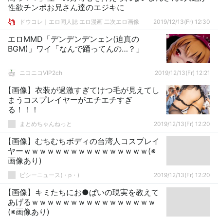
性欲チンポお兄さん達のエジキに
ドウコレ｜エロ同人誌 エロ漫画 二次エロ画像
2019/12/13(Fr) 12:30
エロMMD「デンデンデンェン(迫真の
BGM)」ワイ「なんで踊ってんの…？」
ニコニコVIP2ch
2019/12/13(Fr) 12:21
【画像】衣装が過激すぎてけつ毛が見えてし
まうコスプレイヤーがエチエチすぎ
る！！！
まとめちゃんねっと
2019/12/13(Fr) 12:20
【画像】むちむちボディの台湾人コスプレイ
ヤーｗｗｗｗｗｗｗｗｗｗｗｗｗｗｗｗ(※
画像あり)
ピシーニュース(・p・)ゞ
2019/12/13(Fr) 12:20
【画像】キミたちにお●ぱいの現実を教えて
あげるｗｗｗｗｗｗｗｗｗｗｗｗｗｗｗｗ
(※画像あり)