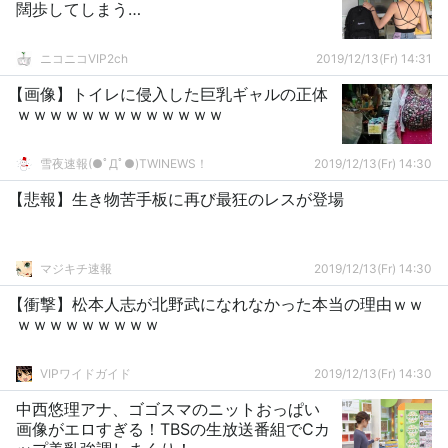
闊歩してしまう…
ニコニコVIP2ch
2019/12/13(Fr) 14:31
【画像】トイレに侵入した巨乳ギャルの正体
ｗｗｗｗｗｗｗｗｗｗｗｗｗ
雪夜速報(●ﾟДﾟ●)TWINEWS！
2019/12/13(Fr) 14:30
【悲報】生き物苦手板に再び最狂のレスが登場
マジキチ速報
2019/12/13(Fr) 14:30
【衝撃】松本人志が北野武になれなかった本当の理由ｗｗ
ｗｗｗｗｗｗｗｗｗ
VIPワイドガイド
2019/12/13(Fr) 14:30
中西悠理アナ、ゴゴスマのニットおっぱい
画像がエロすぎる！TBSの生放送番組でCカ