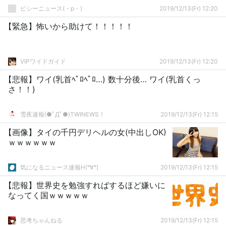
ピシーニュース(・p・)ゞ
2019/12/13(Fr) 12:20
【緊急】怖いから助けて！！！！！
VIPワイドガイド
2019/12/13(Fr) 12:20
【悲報】ワイ(乳首ﾍﾟﾛﾍﾟﾛ…) 数十分後… ワイ(乳首くっ
さ！！)
雪夜速報(●ﾟДﾟ●)TWINEWS！
2019/12/13(Fr) 12:15
【画像】タイの千円デリヘルの女(中出しOK)
ｗｗｗｗｗｗ
気になるニュース速報H(°∀°)
2019/12/13(Fr) 12:15
【悲報】世界史を勉強すればするほど嫌いに
なってく国ｗｗｗｗｗ
思考ちゃんねる
2019/12/13(Fr) 12:15