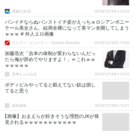
電脳王女QZ
2019/12/13(Fr) 12:05
パンイチならぬパンストイチ姿がえっちｗロシアンポニー
テール美女さん、結局全裸になって美マン全開してしまう
ｗｗｗ # 外人エロ画像
ロシアン・ビューティ - Russian Beauties
2019/12/13(Fr) 12:05
加藤浩次「吉本の体制が変わらないんだっ
たら俺が辞めてやりますよ！」←これｗｗ
ｗｗｗｗｗ
思考ちゃんねる
2019/12/13(Fr) 12:05
ボディビルやってると鍛えてない奴は損し
てると思う
筋肉速報
2019/12/13(Fr) 12:01
【画像】おまえらが好きそうな理想のJKが発
見されるｗｗｗｗｗｗｗｗｗｗｗ