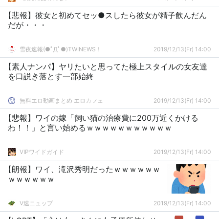
【悲報】彼女と初めてセッ●スしたら彼女が精子飲んだん
だが・・・
雪夜速報(●ﾟДﾟ●)TWINEWS！
2019/12/13(Fr) 14:00
【素人ナンパ】ヤリたいと思ってた極上スタイルの女友達
を口説き落とす一部始終
無料エロ動画まとめ エロカフェ
2019/12/13(Fr) 14:00
【悲報】ワイの嫁「飼い猫の治療費に200万近くかける
わ！！」と言い始めるｗｗｗｗｗｗｗｗｗｗｗ
VIPワイドガイド
2019/12/13(Fr) 14:00
【朗報】ワイ、滝沢秀明だったｗｗｗｗｗｗ
ｗｗｗｗｗｗ
V速ニュップ
2019/12/13(Fr) 14:00