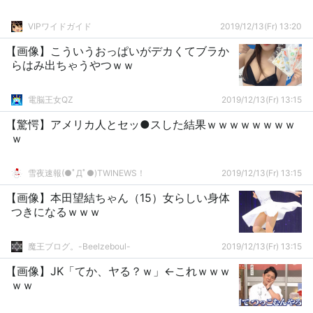
VIPワイドガイド
2019/12/13(Fr) 13:20
【画像】こういうおっぱいがデカくてブラか
らはみ出ちゃうやつｗｗ
電脳王女QZ
2019/12/13(Fr) 13:15
【驚愕】アメリカ人とセッ●スした結果ｗｗｗｗｗｗｗｗ
ｗ
雪夜速報(●ﾟДﾟ●)TWINEWS！
2019/12/13(Fr) 13:15
【画像】本田望結ちゃん（15）女らしい身体
つきになるｗｗｗ
魔王ブログ。-Beelzeboul-
2019/12/13(Fr) 13:15
【画像】JK「てか、ヤる？ｗ」←これｗｗｗ
ｗｗ