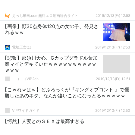
えっち動画.com無料エロ動画総合サイト
2019/12/13(Fr) 12:58
【画像】顔30点身体120点の女の子、発見さ
れるｗｗ
電脳王女QZ
2019/12/13(Fr) 12:53
【悲報】那須川天心、Gカップグラドル葉加
瀬マイとデキていたｗｗｗｗｗｗｗｗｗｗ
ｗｗｗ
ニコニコVIP2ch
2019/12/13(Fr) 12:51
【こｗれｗはｗ】どぶろっくが『キングオブコント 』で優
勝したあのネタ、なんか凄いことになっとるｗｗｗｗｗ
VIPワイドガイド
2019/12/13(Fr) 12:50
【愕然】人妻とのＳＥＸは最高すぎる