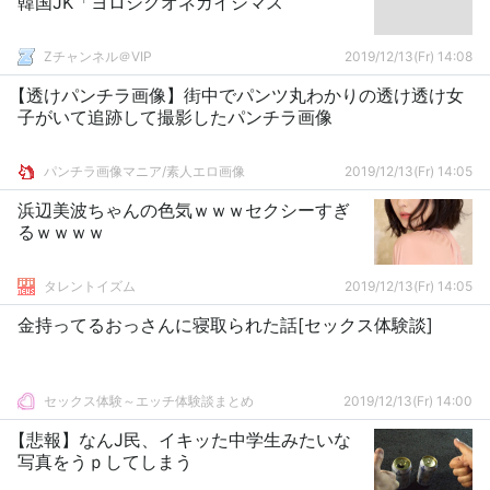
韓国JK「ヨロシクオネガイシマス
Zチャンネル＠VIP
2019/12/13(Fr) 14:08
【透けパンチラ画像】街中でパンツ丸わかりの透け透け女
子がいて追跡して撮影したパンチラ画像
パンチラ画像マニア/素人エロ画像
2019/12/13(Fr) 14:05
浜辺美波ちゃんの色気ｗｗｗセクシーすぎ
るｗｗｗｗ
タレントイズム
2019/12/13(Fr) 14:05
金持ってるおっさんに寝取られた話[セックス体験談]
セックス体験～エッチ体験談まとめ
2019/12/13(Fr) 14:00
【悲報】なんJ民、イキッた中学生みたいな
写真をうｐしてしまう