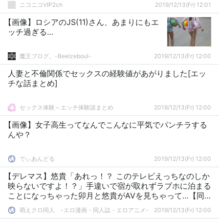
ニコニコVIP2ch
2019/12/13(Fr) 12:01
【画像】ロシアのJS(11)さん、あまりにもエ
ッチ過ぎる…
魔王ブログ。-Beelzeboul-
2019/12/13(Fr) 12:00
人妻と不倫関係でセックスの経験値があがりました[エッ
チな話まとめ]
セックス体験～エッチ体験談まとめ
2019/12/13(Fr) 12:00
【画像】女子高生ってなんでこんなに平気でパンチラする
んや？
でぃあんどる
2019/12/13(Fr) 12:00
【デレマス】悠貴「あれっ！？ このテレビえっちなのしか
映らないですよ！？」手違いで宿が取れずラブホに泊まる
ことになっちゃった卯月と悠貴がAVを見ちゃって…【同
人：にゅーもふ】
萌えクロ同人 -エロ漫画・同人誌・エロアニメ-
2019/12/13(Fr) 12:00