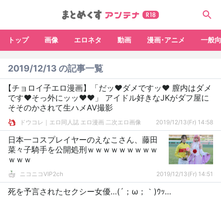
トップ
画像
エロネタ
動画
漫画･アニメ
一般
2019/12/13 の記事一覧
【チョロイ子エロ漫画】「だッ♥ダメですッ♥ 膣内はダメ
です♥そっ外にッッ♥♥」 アイドル好きなJKがダフ屋に
そそのかされて生ハメAV撮影
ドウコレ｜エロ同人誌 エロ漫画 二次エロ画像
2019/12/13(Fr) 14:58
日本一コスプレイヤーのえなこさん、藤田
菜々子騎手を公開処刑ｗｗｗｗｗｗｗｗｗ
ｗｗｗ
ニコニコVIP2ch
2019/12/13(Fr) 14:51
死を予言されたセクシー女優…(´；ω；｀)ｳｯ…