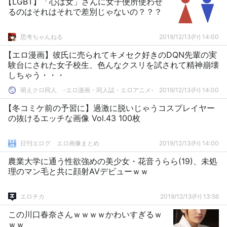
【LGBT】「心は女」さんに女子便所使わせ
るのはそれはそれで差別じゃないの？？？
思考ちゃんねる
2019/12/13(Fr) 14:00
【エロ漫画】彼氏に売られてキメセク好きのDQN先輩の実
験台にされた女子校生、色んなクスリを試されて精神崩壊
しちゃう・・・
萌えクロ同人 -エロ漫画・同人誌・エロアニメ-
2019/12/13(Fr) 14:00
【冬コミケ前の予習に】過激に脱いじゃうコスプレイヤー
の抜けるエッチな画像 Vol.43 100枚
日刊エログ エロ画像まとめ
2019/12/13(Fr) 14:00
農業大学に通う性欲強めの美少女・花音うらら(19)、未処
理のマン毛と共に顔射AVデビューｗｗ
エロチカ
2019/12/13(Fr) 13:56
この川口春奈さんｗｗｗｗかわいすぎるｗ
ｗｗ