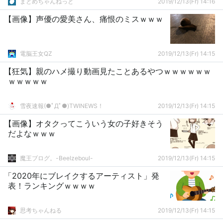
まとめちゃんねっと
2019/12/13(Fr) 14:16
【画像】声優の愛美さん、痛恨のミスｗｗｗ
電脳王女QZ
2019/12/13(Fr) 14:15
【狂気】親のハメ撮り動画見たことあるやつｗｗｗｗｗｗ
ｗｗｗｗｗ
雪夜速報(●ﾟДﾟ●)TWINEWS！
2019/12/13(Fr) 14:15
【画像】オタクってこういう女の子好きそう
だよなｗｗｗ
魔王ブログ。-Beelzeboul-
2019/12/13(Fr) 14:15
「2020年にブレイクするアーティスト」発
表！ランキングｗｗｗｗ
思考ちゃんねる
2019/12/13(Fr) 14:15