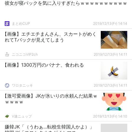
彼女が寝バックを気に入りすぎたらｗｗｗｗｗｗｗｗｗｗ
まとめCUP
2019/12/13(Fr) 14:14
【画像】エチエチまんさん、スカートがめく
れてTバックが見えてしまう
ニコニコVIP2ch
2019/12/13(Fr) 14:11
【画像】1300万円のバナナ、食われる
ワロタニッキ
2019/12/13(Fr) 14:11
【激可愛画像】JKが氷いりの水頼んだ結果ｗ
ｗｗｗｗ
V速ニュップ
2019/12/13(Fr) 14:10
嫌韓JK「（うわぁ…転校生韓国人かよ）」