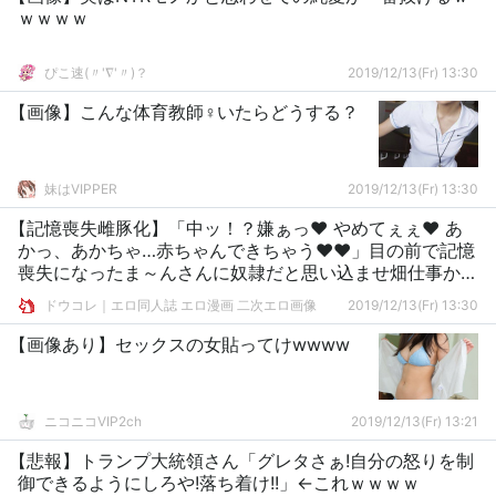
ｗｗｗｗ
ぴこ速(〃'∇'〃)？
2019/12/13(Fr) 13:30
【画像】こんな体育教師♀いたらどうする？
妹はVIPPER
2019/12/13(Fr) 13:30
【記憶喪失雌豚化】「中ッ！？嫌ぁっ♥ やめてぇぇ♥ あ
かっ、あかちゃ…赤ちゃんできちゃう♥♥」目の前で記憶
喪失になったま～んさんに奴隷だと思い込ませ畑仕事から
夜のお勤めまでコキ使う画像ください
ドウコレ｜エロ同人誌 エロ漫画 二次エロ画像
2019/12/13(Fr) 13:30
【画像あり】セックスの女貼ってけwwww
ニコニコVIP2ch
2019/12/13(Fr) 13:21
【悲報】トランプ大統領さん「グレタさぁ!自分の怒りを制
御できるようにしろや!落ち着け!!」←これｗｗｗｗ