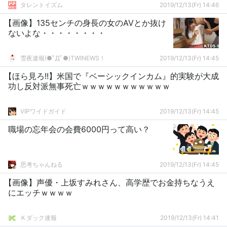
タレントイズム
2019/12/13(Fr) 14:46
【画像】135センチの身長の女のAVとか抜け
ないよな・・・・・・・・
雪夜速報(●ﾟДﾟ●)TWINEWS！
2019/12/13(Fr) 14:45
【ほら見ろ!!】米国で『ベーシックインカム』的実験が大成
功し反対派無事死亡ｗｗｗｗｗｗｗｗｗｗｗ
VIPワイドガイド
2019/12/13(Fr) 14:45
職場の忘年会の会費6000円って高い？
思考ちゃんねる
2019/12/13(Fr) 14:45
【画像】声優・上坂すみれさん、高学歴でお金持ちなうえ
にエッチｗｗｗｗ
Ｋダック速報
2019/12/13(Fr) 14:41