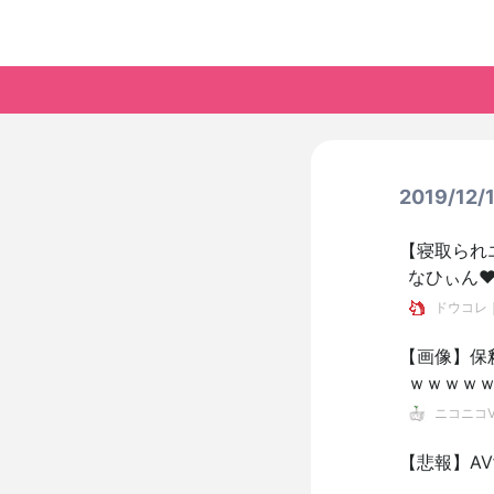
2019/12
【寝取られ
なひぃん♥
監督の言
ドウコレ
【画像】保
ｗｗｗｗ
ニコニコVI
【悲報】A