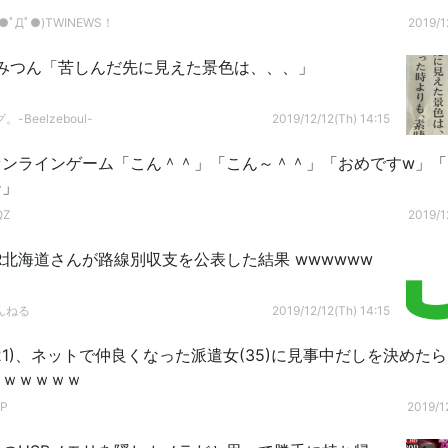
ﾟДﾟ●)TWINEWS！
2019/1
みつん「苦しんだ先に見えた景色は、、、」
-Beelzeboul-
2019/12/12(Th) 14:15
オンラインゲーム「こん＾＾」「こん～＾＾」「おめですw」「
シ」
QZ
2019/1
JR北海道さんが路線別収支を公表した結果 wwwwww
んねる
2019/12/12(Th) 14:15
21)、ネットで仲良くなった派遣女(35)に見事中だしを決めた
ｗｗｗｗｗｗ
P
2019/1