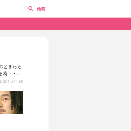
のとまらら
る為・・・
2/12(Th) 14:58