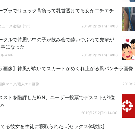
ーブラでリュック背負って乳首透けてる女がエチエチ
ュース速報H(°∀°)
2019/12/12(Th) 14:08
ークルで片思い中の子が飲み会で酔いつぶれて先輩が
く事になった
ル＠VIP
2019/12/12(Th) 14:08
ラ画像】神風が吹いてスカートがめくれ上がる風パンチラ画像（
画像マニア/素人エロ画像
2019/12
スストを酷評したIGN、ユーザー投票でデスストが1位
w
グ
2019/12/12(Th) 14:00
てる彼女を生徒に寝取られた…[セックス体験談]