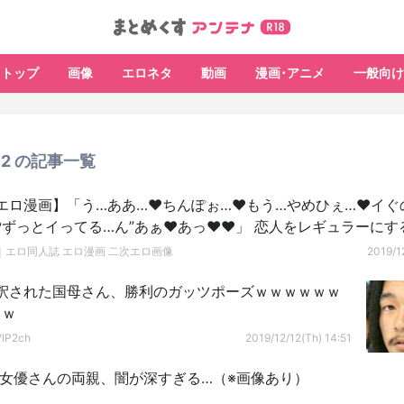
トップ
画像
エロネタ
動画
漫画･アニメ
一般向け
/12 の記事一覧
エロ漫画】「う…ああ…♥ちんぽぉ…♥もう…やめひぇ…♥イぐ
ずっとイってる…ん”あぁ♥あっ♥♥」 恋人をレギュラーにす
いなりになって
｜エロ同人誌 エロ漫画 二次エロ画像
2019/1
釈された国母さん、勝利のガッツポーズｗｗｗｗｗｗ
ｗｗ
P2ch
2019/12/12(Th) 14:51
V女優さんの両親、闇が深すぎる…（※画像あり）