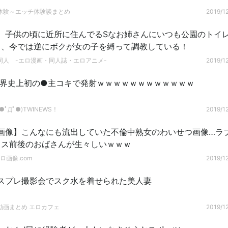
体験～エッチ体験談まとめ
2019/12
】子供の頃に近所に住んでるSなお姉さんにいつも公園のトイ
ク、今では逆にボクが女の子を縛って調教している！
同人 -エロ漫画・同人誌・エロアニメ-
2019/12
V界史上初の●主コキで発射ｗｗｗｗｗｗｗｗｗｗｗｗ
ﾟДﾟ●)TWINEWS！
2019/12
画像】こんなにも流出していた不倫中熟女のわいせつ画像…ラ
クス前後のおばさんが生々しいｗｗｗ
ロ画像.com
2019/12
スプレ撮影会でスク水を着せられた美人妻
動画まとめ エロカフェ
2019/12