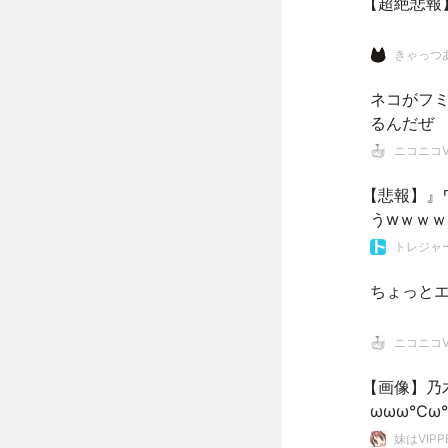
【超絶悲報】
きゃっつ
ネコがフ
るんだぜ
ニコニコVI
【悲報】』
うwｗｗｗ
トレジャ
ちょっと
ニコニコVI
【画像】乃
ωωω℃ω
妹はVIPP