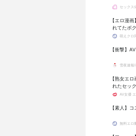
セックス
【エロ漫画
れてたボ
萌えクロ
【衝撃】A
雪夜速報(●
【熟女エロ
れたセッ
AV女優 エ
【素人】コ
無料エロ