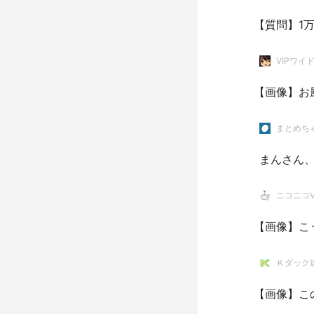
【質問】1
VIPワイ
【画像】お
まとめち
まんさん
ニコニコVI
【画像】こ
Ｋダック
【画像】こ