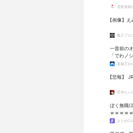
雪夜速報(●
【画像】え
魔王ブログ。
一昔前の
「でわノ
電脳王女
【悲報】 
思考ちゃ
ぼく無職(
ｗｗｗｗ
まとめCU