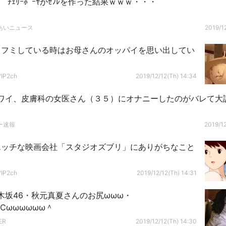
 ﾁｪﾘｰﾎﾞｰﾔがｾﾌﾚを作った結果ｗｗｗ・・・
あいニュース
2019/12
ミフミしている時はお母さんのオッパイを思い出してい
P2ch
2019/12/12(Th) 14:34
ワイ、皮膚科の女医さん（３５）にオナニーしたのがバレて大
ー速報
2019/12
エッチな映画会社「スタジオズブリ」にありがちなこと
P2ch
2019/12/12(Th) 14:31
木坂46・秋元真夏さんのお尻ωωω・
℃ωωωωωω＾
ER
2019/12/12(Th) 14:30