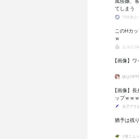
風俗嬢、客
てしまう
ワロタニ
このHカ
ｗ
ニコニコVI
【画像】ワ
妹はVIPP
【画像】長
ップｗｗ
女子アナ
猶予は残
V速ニュ