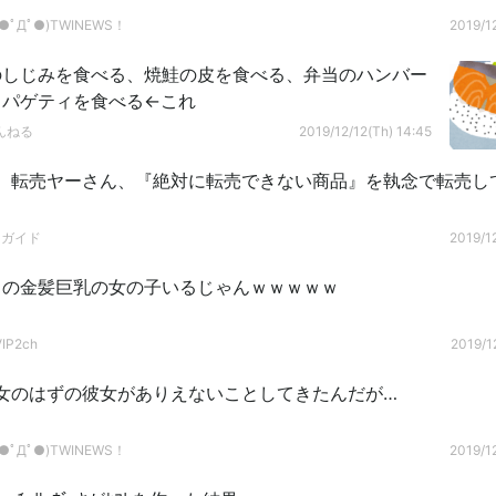
ﾟДﾟ●)TWINEWS！
2019/12
のしじみを食べる、焼鮭の皮を食べる、弁当のハンバー
スパゲティを食べる←これ
んねる
2019/12/12(Th) 14:45
】転売ヤーさん、『絶対に転売できない商品』を執念で転売し
ドガイド
2019/12
ラの金髪巨乳の女の子いるじゃんｗｗｗｗｗ
P2ch
2019/1
女のはずの彼女がありえないことしてきたんだが…
ﾟДﾟ●)TWINEWS！
2019/12