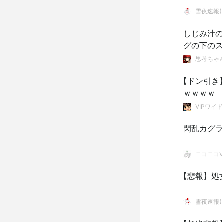
雪夜速報(●
しじみ汁
グの下の
思考ちゃ
【ドン引き
ｗｗｗｗ
VIPワイ
閃乱カグ
ニコニコVI
【悲報】処
雪夜速報(●