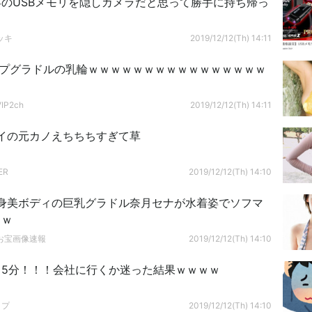
のUSBメモリを隠しカメラだと思って勝手に持ち帰っ
ッキ
2019/12/12(Th) 14:11
ップグラドルの乳輪ｗｗｗｗｗｗｗｗｗｗｗｗｗｗｗｗ
P2ch
2019/12/12(Th) 14:11
イの元カノえちちちすぎて草
ER
2019/12/12(Th) 14:10
身美ボディの巨乳グラドル奈月セナが水着姿でソフマ
ｗｗ
お宝画像速報
2019/12/12(Th) 14:10
り5分！！！会社に行くか迷った結果ｗｗｗｗ
ップ
2019/12/12(Th) 14:10