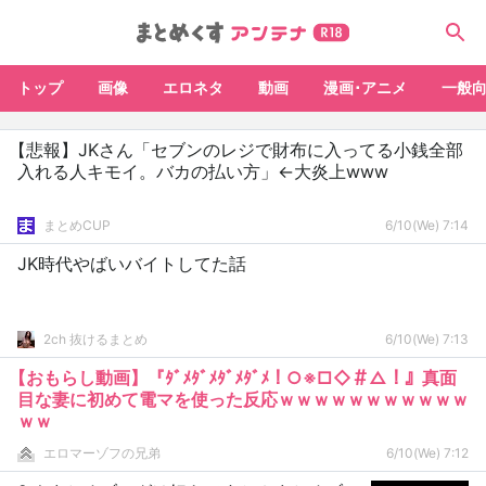
トップ
画像
エロネタ
動画
漫画･アニメ
一般
【悲報】JKさん「セブンのレジで財布に入ってる小銭全部
入れる人キモイ。バカの払い方」←大炎上www
まとめCUP
6/10(We) 7:14
JK時代やばいバイトしてた話
2ch 抜けるまとめ
6/10(We) 7:13
【おもらし動画】『ﾀﾞﾒﾀﾞﾒﾀﾞﾒﾀﾞﾒ！○※□◇＃△！』真面
目な妻に初めて電マを使った反応ｗｗｗｗｗｗｗｗｗｗｗ
ｗｗ
エロマーゾフの兄弟
6/10(We) 7:12