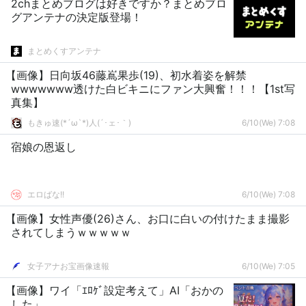
2chまとめブログは好きですか？まとめブロ
グアンテナの決定版登場！
まとめくすアンテナ
【画像】日向坂46藤嶌果歩(19)、初水着姿を解禁
wwwwwww透けた白ビキニにファン大興奮！！！【1st写
真集】
もきゅ速(*´ω`*)人(´･ェ･｀)
6/10(We) 7:08
宿娘の恩返し
エロばな!!
6/10(We) 7:08
【画像】女性声優(26)さん、お口に白いの付けたまま撮影
されてしまうｗｗｗｗｗ
女子アナお宝画像速報
6/10(We) 7:05
【画像】ワイ「ｴﾛｹﾞ設定考えて」AI「おかの
した」