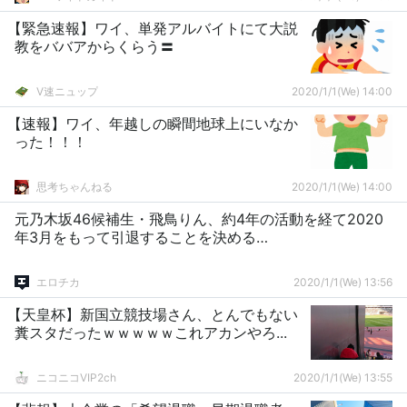
【緊急速報】ワイ、単発アルバイトにて大説
教をババアからくらう〓
V速ニュップ
2020/1/1(We) 14:00
【速報】ワイ、年越しの瞬間地球上にいなか
った！！！
思考ちゃんねる
2020/1/1(We) 14:00
元乃木坂46候補生・飛鳥りん、約4年の活動を経て2020
年3月をもって引退することを決める…
エロチカ
2020/1/1(We) 13:56
【天皇杯】新国立競技場さん、とんでもない
糞スタだったｗｗｗｗｗこれアカンやろ...
ニコニコVIP2ch
2020/1/1(We) 13:55