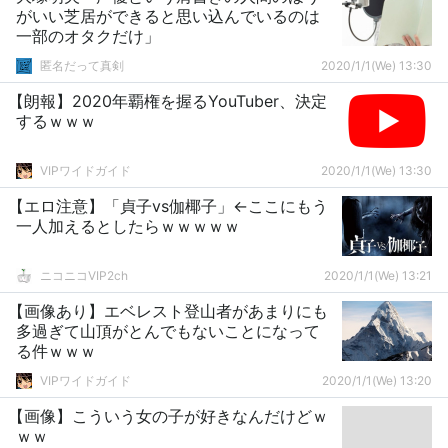
がいい芝居ができると思い込んでいるのは
一部のオタクだけ」
匿名だって真剣
2020/1/1(We) 13:30
【朗報】2020年覇権を握るYouTuber、決定
するｗｗｗ
VIPワイドガイド
2020/1/1(We) 13:30
【エロ注意】「貞子vs伽椰子」←ここにもう
一人加えるとしたらｗｗｗｗｗ
ニコニコVIP2ch
2020/1/1(We) 13:21
【画像あり】エベレスト登山者があまりにも
多過ぎて山頂がとんでもないことになって
る件ｗｗｗ
VIPワイドガイド
2020/1/1(We) 13:20
【画像】こういう女の子が好きなんだけどｗ
ｗｗ