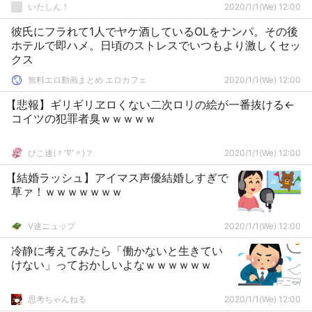
いたしん！
2020/1/1(We) 12:00
彼氏にフラれて1人でヤケ酒しているOLをナンパ。その後
ホテルで即ハメ。日頃のストレスでいつもより激しくセッ
クス
無料エロ動画まとめ エロカフェ
2020/1/1(We) 12:00
【悲報】ギリギリヱロくない二次ロリの絵が一番抜ける←
コイツの犯罪者臭ｗｗｗｗｗ
ぴこ速(〃'∇'〃)？
2020/1/1(We) 12:00
【結婚ラッシュ】アイマス声優結婚しすぎで
草ァ！ｗｗｗｗｗｗｗ
V速ニュップ
2020/1/1(We) 12:00
冷静に考えてみたら「働かないと生きてい
けない」っておかしいよなｗｗｗｗｗｗ
思考ちゃんねる
2020/1/1(We) 12:00