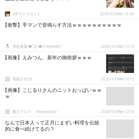
VIPワイドガイド
2020/1/1(We) 12:20
【衝撃】手マンで音鳴らす方法ｗｗｗｗｗｗｗｗｗｗ
雪夜速報(●ﾟДﾟ●)TWINEWS！
2020/1/1(We) 12:15
【画像】えみつん、新年の御挨拶ｗｗｗ
電脳王女QZ
2020/1/1(We) 12:15
【画像】こじるりさんのニットおっぱいｗｗ
ｗ
魔王ブログ。-Beelzeboul-
2020/1/1(We) 12:15
なんで日本人って正月にまずい料理を伝統
的に食べ続けてるの？