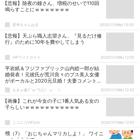
【悲報】除夜の鐘さん、増税のせいで110回
鳴らすことにｗｗｗｗｗｗｗ
思考ちゃんねる
2020/1/1(We) 13:00
【悲報】天ぷら職人志望さん、『見るだけ修
行』のために10年を費やしてしまう
VIPワイドガイド
2020/1/1(We) 12:55
平岩紙＆フジファブリック山内総一郎が結
婚発表！元彼氏が荒川良々のブス美人女優
がボーカルと2020元旦婚！夫妻コメント全
文
もきゅ速(*´ω`*)人(´･ェ･｀)
2020/1/1(We) 12:52
【画像】これが今女の子に1番人気ある女の
子らしいｗｗｗｗｗｗｗｗｗｗｗ
ニコニコVIP2ch
2020/1/1(We) 12:51
甥（7）「おじちゃんマリカしよ！」 ワイニ