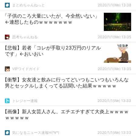
まとめちゃんねっと
2020/1/1(We) 13:38
「子供のころ大量にいたが、今全然いない」
←連想したものｗｗｗｗｗｗｗ
思考ちゃんねる
2020/1/1(We) 13:35
【悲報】若者「コレが手取り23万円のリアル
です」←おいおい
VIPワイドガイド
2020/1/1(We) 13:35
【衝撃】女友達と飲みに行ってどいつもこいつもいろんな
男とセックルしまくってる話聞いた結果ｗｗｗｗｗ
トレジャー速報
2020/1/1(We) 13:33
【画像】新人女芸人さん、エチエチすぎて大炎上ｗｗｗｗ
ｗｗｗｗｗ
気になるニュース速報H(°∀°)
2020/1/1(We) 13:33