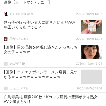
画像【カートマン×ケニー】
萌えエロ画像.com
2020/1/1(We) 13:05
甥っ子や姪っ子いる人に聞きたいんだがお
年玉いくらあげてる？
思考ちゃんねる
2020/1/1(We) 13:05
【画像】男の理想を体現し過ぎたえっちっち
女の子ｗｗｗｗ
妹はVIPPER
2020/1/1(We) 13:04
【画像】エチエチボインラーメン店員、見つ
かるｗｗｗｗｗｗｗｗｗｗｗｗｗ
ニコニコVIP2ch
2020/1/1(We) 13:01
白鳥寿美礼 画像200枚！Kカップ巨乳の豊満ボディ熟女
AV女優まとめ！