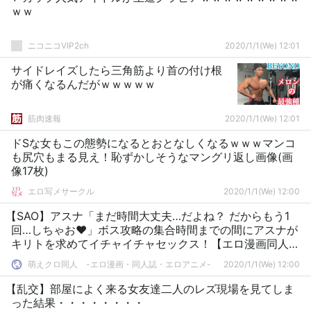
ｗｗ
ニコニコVIP2ch
2020/1/1(We) 12:01
サイドレイズしたら三角筋より首の付け根
が痛くなるんだがｗｗｗｗｗ
筋肉速報
2020/1/1(We) 12:01
ドSな女もこの態勢になるとおとなしくなるｗｗｗマンコ
も尻穴もまる見え！恥ずかしそうなマングリ返し画像(画
像17枚)
エロ写メサークル
2020/1/1(We) 12:00
【SAO】アスナ「まだ時間大丈夫…だよね？ だからもう1
回…しちゃお♥」ボス攻略の集合時間までの間にアスナが
キリトを求めてイチャイチャセックス！【エロ漫画同人
誌：にゅーもふ】
萌えクロ同人 -エロ漫画・同人誌・エロアニメ-
2020/1/1(We) 12:00
【乱交】部屋によく来る女友達二人のレズ現場を見てしま
った結果・・・・・・・・