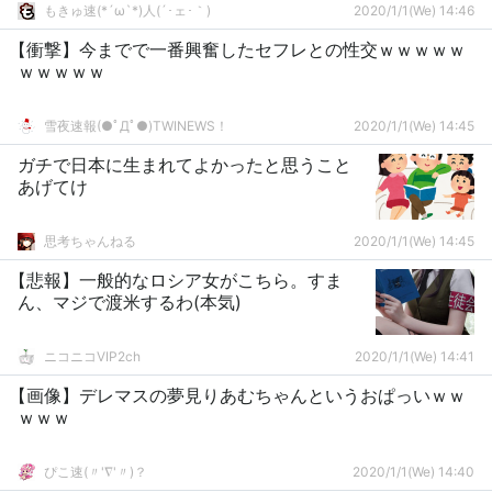
を強調し話題！
もきゅ速(*´ω`*)人(´･ェ･｀)
2020/1/1(We) 14:46
【衝撃】今までで一番興奮したセフレとの性交ｗｗｗｗｗ
ｗｗｗｗｗ
雪夜速報(●ﾟДﾟ●)TWINEWS！
2020/1/1(We) 14:45
ガチで日本に生まれてよかったと思うこと
あげてけ
思考ちゃんねる
2020/1/1(We) 14:45
【悲報】一般的なロシア女がこちら。すま
ん、マジで渡米するわ(本気)
ニコニコVIP2ch
2020/1/1(We) 14:41
【画像】デレマスの夢見りあむちゃんというおぱっいｗｗ
ｗｗｗ
ぴこ速(〃'∇'〃)？
2020/1/1(We) 14:40