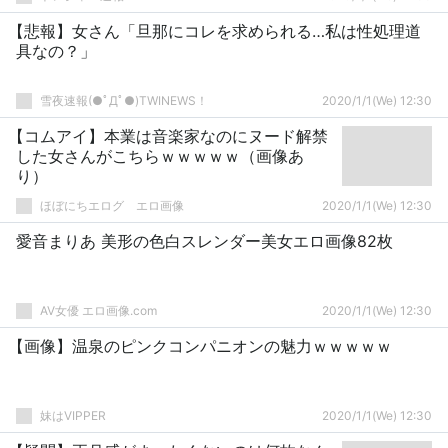
【悲報】女さん「旦那にコレを求められる…私は性処理道
具なの？」
雪夜速報(●ﾟДﾟ●)TWINEWS！
2020/1/1(We) 12:30
【コムアイ】本業は音楽家なのにヌード解禁
した女さんがこちらｗｗｗｗｗ（画像あ
り）
ほぼにちエログ エロ画像
2020/1/1(We) 12:30
愛音まりあ 美形の色白スレンダー美女エロ画像82枚
AV女優 エロ画像.com
2020/1/1(We) 12:30
【画像】温泉のピンクコンパニオンの魅力ｗｗｗｗｗ
妹はVIPPER
2020/1/1(We) 12:30