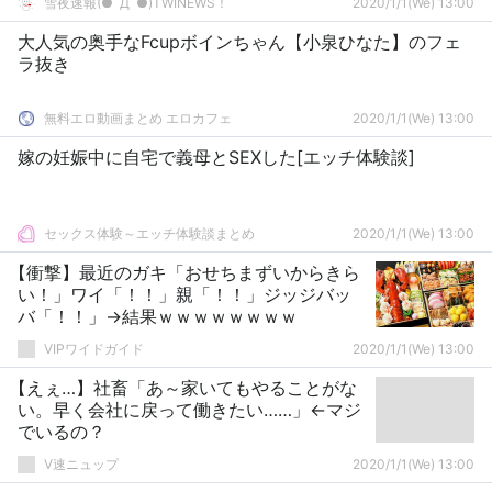
雪夜速報(●ﾟДﾟ●)TWINEWS！
2020/1/1(We) 13:00
大人気の奥手なFcupボインちゃん【小泉ひなた】のフェ
ラ抜き
無料エロ動画まとめ エロカフェ
2020/1/1(We) 13:00
嫁の妊娠中に自宅で義母とSEXした[エッチ体験談]
セックス体験～エッチ体験談まとめ
2020/1/1(We) 13:00
【衝撃】最近のガキ「おせちまずいからきら
い！」ワイ「！！」親「！！」ジッジバッ
バ「！！」→結果ｗｗｗｗｗｗｗｗ
VIPワイドガイド
2020/1/1(We) 13:00
【えぇ…】社畜「あ～家いてもやることがな
い。早く会社に戻って働きたい……」←マジ
でいるの？
V速ニュップ
2020/1/1(We) 13:00