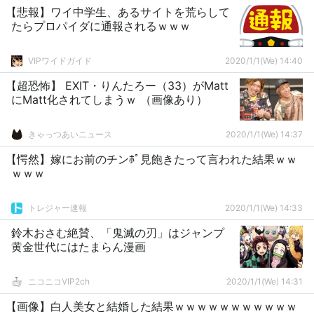
【悲報】ワイ中学生、あるサイトを荒らして
たらプロパイダに通報されるｗｗｗ
VIPワイドガイド
2020/1/1(We) 14:40
【超恐怖】 EXIT・りんたろー（33）がMatt
にMatt化されてしまうｗ （画像あり）
きゃっつあいニュース
2020/1/1(We) 14:37
【愕然】嫁にお前のチンﾎﾟ見飽きたって言われた結果ｗｗ
ｗｗｗ
トレジャー速報
2020/1/1(We) 14:33
鈴木おさむ絶賛、「鬼滅の刃」はジャンプ
黄金世代にはたまらん漫画
ニコニコVIP2ch
2020/1/1(We) 14:31
【画像】白人美女と結婚した結果ｗｗｗｗｗｗｗｗｗｗｗ