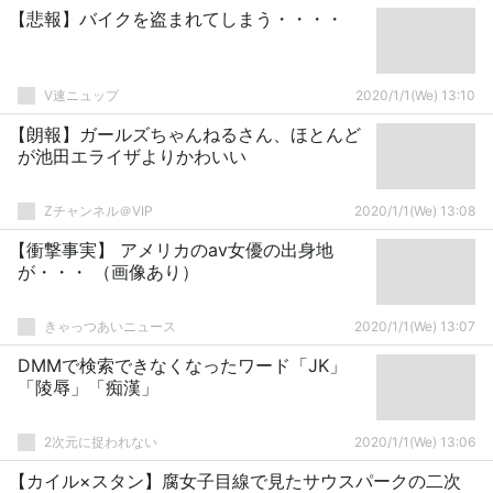
【悲報】バイクを盗まれてしまう・・・・
V速ニュップ
2020/1/1(We) 13:10
【朗報】ガールズちゃんねるさん、ほとんど
が池田エライザよりかわいい
Zチャンネル＠VIP
2020/1/1(We) 13:08
【衝撃事実】 アメリカのav女優の出身地
が・・・ （画像あり）
きゃっつあいニュース
2020/1/1(We) 13:07
DMMで検索できなくなったワード「JK」
「陵辱」「痴漢」
2次元に捉われない
2020/1/1(We) 13:06
【カイル×スタン】腐女子目線で見たサウスパークの二次