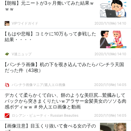
【朗報】元ニートが3ヶ月働いてみた結果ｗ
ｗｗ
VIPワイドガイド
2020/1/1(We) 14:10
【もはや悲報】コミケに10万もって参戦した
結果・・・・
V速ニュップ
2020/1/1(We) 14:10
【パンチラ画像】机の下を覗き込んでみたらパンチラ天国
だった件（43枚）
パンチラ画像マニア/素人エロ画像
2020/1/1(We) 14:05
デカくて柔らかくて白い、餅のような美巨尻…鷲摑みして
バックから突きまくりたいｗアラサー金髪美女のソソる肉
感ボディｗｗ # 外人エロ画像と動画
ロシアン・ビューティ - Russian Beauties
2020/1/1(We) 14:05
【画像注意】目玉くり抜いて食べる女の子の