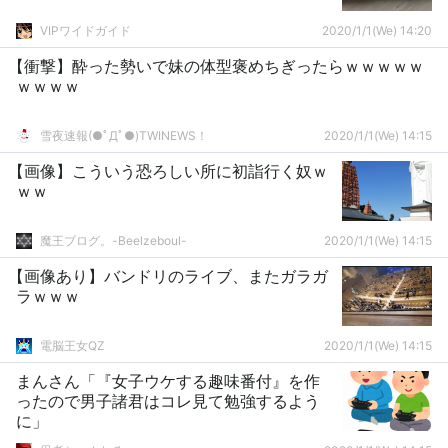
VIPワイドガイド
2020/1/1(We) 14:20
【衝撃】酔った勢いで妹の体型褒めちぎったらｗｗｗｗｗ
ｗｗｗｗ
雪夜速報(●ﾟДﾟ●)TWINEWS！
2020/1/1(We) 14:15
【画像】こういう恐ろしい所に初詣行く奴ｗ
ｗｗ
魔王ブログ。-Beelzeboul-
2020/1/1(We) 14:15
【画像あり】バンドリのライブ、またガラガ
ラｗｗｗ
電脳王女QZ
2020/1/1(We) 14:15
まんさん「『女子ウケする趣味番付』を作
ったので男子諸君はコレ見て勉強するよう
に」