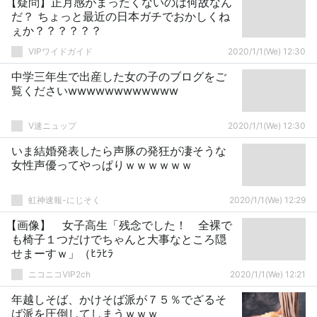
【疑問】正月感がまったくないのは何故なん
だ？ ちょっと最近の日本ガチでおかしくね
ぇか？？？？？？
VIPワイドガイド
2020/1/1(We) 12:30
中学三年生で出産した女の子のブログをご
覧くださいwwwwwwwwwwww
V速ニュップ
2020/1/1(We) 12:30
いま結婚発表したら声豚の発狂が凄そうな
女性声優ってやっぱりｗｗｗｗｗｗ
虹神速報-にじそく
2020/1/1(We) 12:29
【画像】 女子高生「残念でした！ 全裸で
も椅子１つだけでちゃんと大事なところ隠
せまーすｗ」（ﾋﾗﾋﾗ
ニコニコVIP2ch
2020/1/1(We) 12:21
年越しそば、かけそば派が７５％でざるそ
ば派を圧倒してしまうｗｗｗ