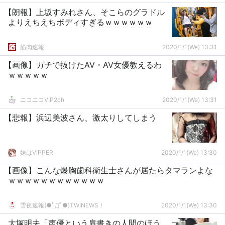
【朗報】上坂すみれさん、そこらのグラドル
よりえちえちボディすぎるｗｗｗｗｗｗ
筋肉速報
2020/1/1(We) 13:31
【画像】ガチで抜けたAV・AV女優教えるわ
ｗｗｗｗｗ
ニコニコVIP2ch
2020/1/1(We) 13:31
【悲報】浜辺美波さん、激太りしてしまう
妹はVIPPER
2020/1/1(We) 13:30
【画像】こんな爆胸歯科衛生士さんが居たらタマランよな
ｗｗｗｗｗｗｗｗｗｗｗｗ
雪夜速報(●ﾟДﾟ●)TWINEWS！
2020/1/1(We) 13:30
大塚明夫「声優という肩書きの人間のほう