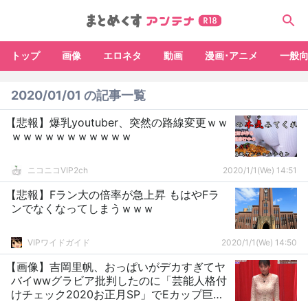
トップ
画像
エロネタ
動画
漫画･アニメ
一般
2020/01/01 の記事一覧
【悲報】爆乳youtuber、突然の路線変更ｗｗ
ｗｗｗｗｗｗｗｗｗｗｗ
ニコニコVIP2ch
2020/1/1(We) 14:51
【悲報】Fラン大の倍率が急上昇 もはやFラ
ンでなくなってしまうｗｗｗ
VIPワイドガイド
2020/1/1(We) 14:50
【画像】吉岡里帆、おっぱいがデカすぎてヤ
バイwwグラビア批判したのに「芸能人格付
けチェック2020お正月SP」でEカップ巨乳