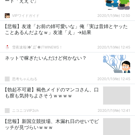
ート「ええで」
VIPワイドガイド
2020/1/1(We) 12:50
【悲報】友達「お前の姉可愛いな」俺「実は昔姉とヤッた
ことあるんだよなｗ」友達「え」→結果
雪夜速報(●ﾟДﾟ●)TWINEWS！
2020/1/1(We) 12:45
ネットで稼ぎたいんだけど何かない？
思考ちゃんねる
2020/1/1(We) 12:45
【勃起不可避】褐色メイドのマンコさん、口
も膣も気持ちよさそうｗｗｗｗ
ニコニコVIP2ch
2020/1/1(We) 12:41
【悲報】新国立競技場、木漏れ日のせいでピ
ッチが見づらいｗｗｗ