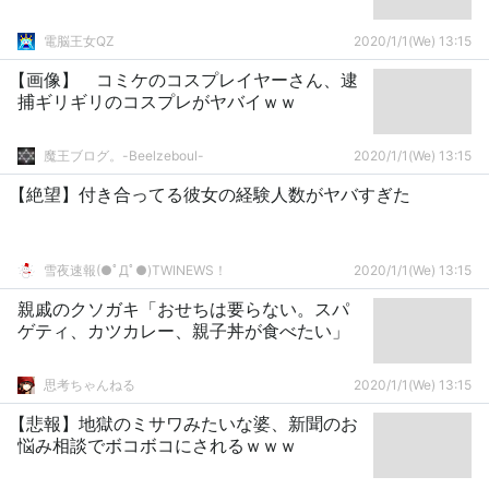
電脳王女QZ
2020/1/1(We) 13:15
【画像】 コミケのコスプレイヤーさん、逮
捕ギリギリのコスプレがヤバイｗｗ
魔王ブログ。-Beelzeboul-
2020/1/1(We) 13:15
【絶望】付き合ってる彼女の経験人数がヤバすぎた
雪夜速報(●ﾟДﾟ●)TWINEWS！
2020/1/1(We) 13:15
親戚のクソガキ「おせちは要らない。スパ
ゲティ、カツカレー、親子丼が食べたい」
思考ちゃんねる
2020/1/1(We) 13:15
【悲報】地獄のミサワみたいな婆、新聞のお
悩み相談でボコボコにされるｗｗｗ