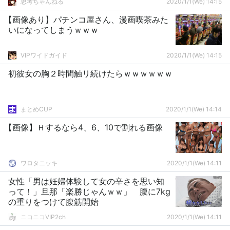
思考ちゃんねる
2020/1/1(We) 14:15
【画像あり】パチンコ屋さん、漫画喫茶みた
いになってしまうｗｗｗ
VIPワイドガイド
2020/1/1(We) 14:15
初彼女の胸２時間触リ続けたらｗｗｗｗｗｗ
まとめCUP
2020/1/1(We) 14:14
【画像】Ｈするなら4、6、10で割れる画像
ワロタニッキ
2020/1/1(We) 14:11
女性「男は妊婦体験して女の辛さを思い知
って！」旦那「楽勝じゃんｗｗ」 腹に7kg
の重りをつけて腹筋開始
ニコニコVIP2ch
2020/1/1(We) 14:11