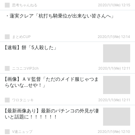
思考ちゃんねる
2020/1/1(We) 12:15
・蓮実クレア「杭打ち騎乗位が出来ない皆さんへ」
まとめCUP
2020/1/1(We) 12:14
【速報】餅「5人殺した」
ニコニコVIP2ch
2020/1/1(We) 12:11
【画像】ＡＶ監督「ただのメイド服じゃつま
らないな…せや！」
ワロタニッキ
2020/1/1(We) 12:11
【最新画像あり】最新のパチンコの外見が凄
いと話題に！！！！！！
V速ニュップ
2020/1/1(We) 12:10