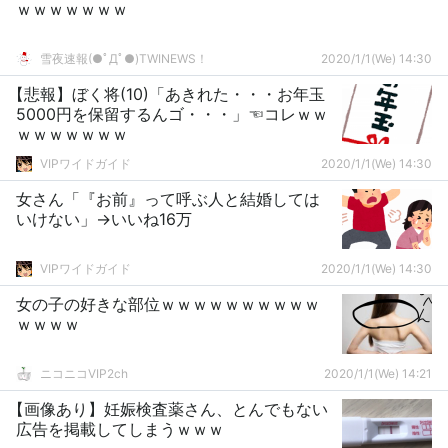
ｗｗｗｗｗｗｗ
雪夜速報(●ﾟДﾟ●)TWINEWS！
2020/1/1(We) 14:30
【悲報】ぼく将(10)「あきれた・・・お年玉
5000円を保留するんゴ・・・」☜コレｗｗ
ｗｗｗｗｗｗｗ
VIPワイドガイド
2020/1/1(We) 14:30
女さん「『お前』って呼ぶ人と結婚しては
いけない」→いいね16万
VIPワイドガイド
2020/1/1(We) 14:30
女の子の好きな部位ｗｗｗｗｗｗｗｗｗｗ
ｗｗｗｗ
ニコニコVIP2ch
2020/1/1(We) 14:21
【画像あり】妊娠検査薬さん、とんでもない
広告を掲載してしまうｗｗｗ