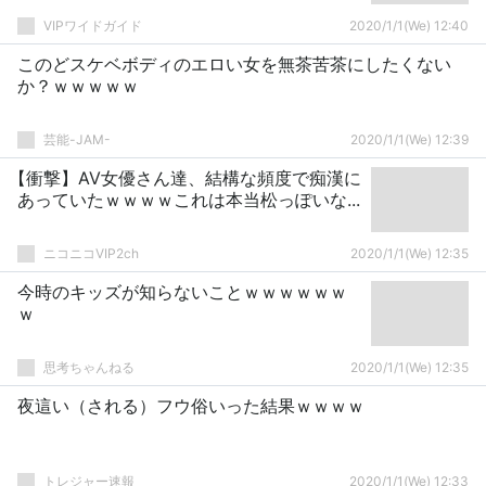
VIPワイドガイド
2020/1/1(We) 12:40
このどスケベボディのエロい女を無茶苦茶にしたくない
か？ｗｗｗｗｗ
芸能-JAM-
2020/1/1(We) 12:39
【衝撃】AV女優さん達、結構な頻度で痴漢に
あっていたｗｗｗｗこれは本当松っぽいな...
ニコニコVIP2ch
2020/1/1(We) 12:35
今時のキッズが知らないことｗｗｗｗｗｗ
ｗ
思考ちゃんねる
2020/1/1(We) 12:35
夜這い（される）フウ俗いった結果ｗｗｗｗ
トレジャー速報
2020/1/1(We) 12:33