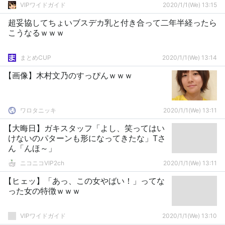
VIPワイドガイド
2020/1/1(We) 13:15
超妥協してちょいブスデカ乳と付き合って二年半経ったら
こうなるｗｗｗ
まとめCUP
2020/1/1(We) 13:14
【画像】木村文乃のすっぴんｗｗｗ
ワロタニッキ
2020/1/1(We) 13:11
【大晦日】ガキスタッフ「よし、笑ってはい
けないのパターンも形になってきたな」Tさ
ん「んほ～」
ニコニコVIP2ch
2020/1/1(We) 13:11
【ヒェッ】「あっ、この女やばい！」ってな
った女の特徴ｗｗｗ
VIPワイドガイド
2020/1/1(We) 13:10