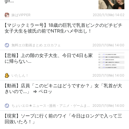
gif…
妹はVIPPER
2020/1/1(We) 14:02
【マジックミラー号】18歳の巨乳で乳首ピンクのピチピチ
女子大生を彼氏の前でNTR生ハメ中出し！
無料エロ動画まとめ エロカフェ
2020/1/1(We) 14:00
【悲報】上の階の女子大生、今日で4日も家
に帰らない…
いたしん！
2020/1/1(We) 14:00
【動画】店員「このビキニはどうですか？」女「乳首が大
きいので…」 ⇒ ペロッ
ちょいエロ★ニュース -漫画・アニメ・ゲームまとめ-
2020/1/1(We) 14:00
【現実】ソープに行く前のワイ「今日はロングで入って三
回抜いたろ！」