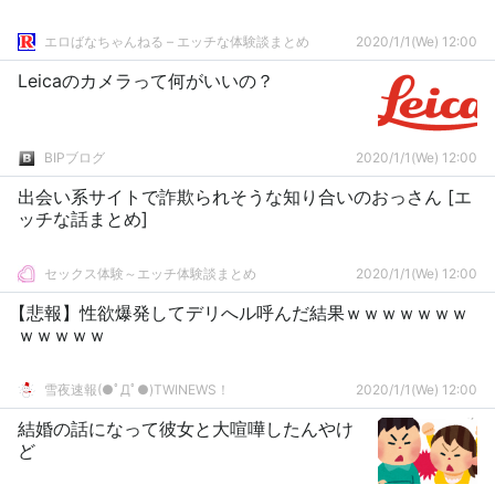
エロばなちゃんねる – エッチな体験談まとめ
2020/1/1(We) 12:00
Leicaのカメラって何がいいの？
BIPブログ
2020/1/1(We) 12:00
出会い系サイトで詐欺られそうな知り合いのおっさん [エ
ッチな話まとめ]
セックス体験～エッチ体験談まとめ
2020/1/1(We) 12:00
【悲報】性欲爆発してデリへル呼んだ結果ｗｗｗｗｗｗｗ
ｗｗｗｗｗ
雪夜速報(●ﾟДﾟ●)TWINEWS！
2020/1/1(We) 12:00
結婚の話になって彼女と大喧嘩したんやけ
ど