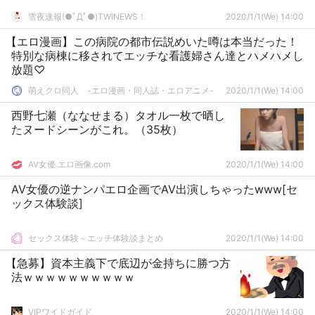
雪夜速報(●ﾟДﾟ●)TWINEWS！
2020/1/1(We) 14:00
【エロ漫画】この病院の都市伝説めいた噂は本当だった！
特別な病棟に移されてエッチな看護婦さん達とハメハメし
放題♡
萌えクロ同人 -エロ漫画・同人誌・エロアニメ-
2020/1/1(We) 14:00
西野七瀬（ななせまる）タオル一枚で晒し
たヌードシーンがこれ。（35枚）
AV女優 エロ画像.com
2020/1/1(We) 14:00
AV女優の逆ナンパエロ企画でAV出演しちゃったwww[セ
ックス体験談]
セックス体験～エッチ体験談まとめ
2020/1/1(We) 14:00
【急募】資本主義下で底辺が金持ちに勝つ方
法ｗｗｗｗｗｗｗｗｗｗ
VIPワイドガイド
2020/1/1(We) 14:00