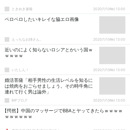
ときめき速報
2020/1/1(We) 13:00
ペロペロしたいキレイな脇エロ画像
えっちなお姉さん。
2020/1/1(We) 13:00
近いのによく知らないロシアとかいう国ｗ
ｗｗｗｗ
いたしん！
2020/1/1(We) 13:00
婚活菩薩「相手男性の生活レベルを知るに
は焼肉をおごらせましょう。その時牛角に
連れて行く男は論外」
BIPブログ
2020/1/1(We) 13:00
【愕然】中国のマッサージでBBAとヤッてきたらｗｗｗｗ
ｗｗｗｗｗｗ