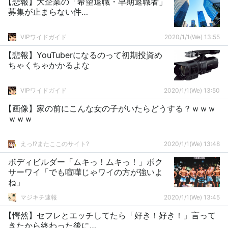
【悲報】大企業の「希望退職・早期退職者」
募集が止まらない件…
VIPワイドガイド
2020/1/1(We) 13:55
【悲報】YouTuberになるのって初期投資め
ちゃくちゃかかるよな
VIPワイドガイド
2020/1/1(We) 13:50
【画像】家の前にこんな女の子がいたらどうする？ｗｗｗ
ｗｗｗ
えっ!?またここのサイト?
2020/1/1(We) 13:48
ボディビルダー「ムキっ！ムキっ！」ボク
サーワイ「でも喧嘩じゃワイの方が強いよ
ね」
マジキチ速報
2020/1/1(We) 13:45
【愕然】セフレとエッチしてたら「好き！好き！」言って
きたから終わった後に…