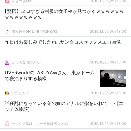
ときめき速報
2019/12/25(We) 13:00
【驚愕】ヱロすぎる制服の女子校が見つかるｗｗｗｗｗｗ
ｗｗｗｗｗｗｗｗ
雪夜速報(●ﾟДﾟ●)TWINEWS！
2019/12/25(We) 13:00
昨日はお楽しみでしたね…サンタコスセックスエロ画像
えっちなお姉さん。
2019/12/25(We) 13:00
UVERworldのTAKUYA∞さん、東京ドーム
で寝泊まりする模様
いたしん！
2019/12/25(We) 13:00
半狂乱になっている弟の嫁のアナルに指をいれて・・[エ
ッチ体験談]
セックス体験～エッチ体験談まとめ
2019/12/25(We) 13:00