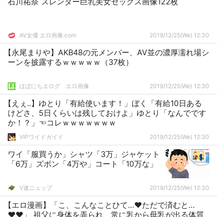
石川祐奈 スレンダー巨乳美女セックス画像122枚
AV女優 エロ画像.com
2019/12/25(We) 12:30
【永尾まりや】AKB48の元メンバー、AV並の濃厚濡れ場シ
ーンを披露するｗｗｗｗｗ（37枚）
ほぼにちエログ エロ画像
2019/12/25(We) 12:30
【えぇ..】ゆとり「有給使います！」ぼく「有給10日ある
けどさ、5日くらいは残しておけよ」ゆとり「なんでです
か！？」☜コレｗｗｗｗｗｗｗ
VIPワイドガイド
2019/12/25(We) 12:30
ワイ「服買うか」シャツ「3万」ジャケット
「6万」ズボン「4万や」コート「10万な」
V速ニュップ
2019/12/25(We) 12:30
【エロ漫画】「こ、こんなことひて…♥ただで済むと…
♥♥」 祖父に身体を弄られ、常に乳から母乳が出る体質