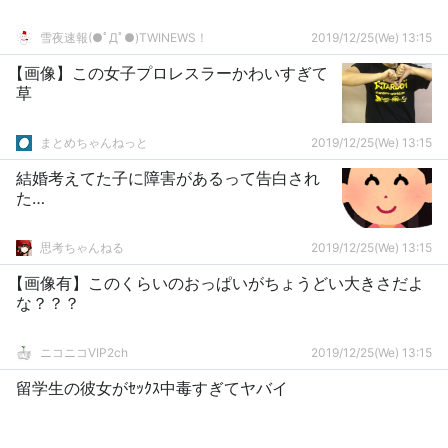
雪夜速報(●ﾟДﾟ●)TWINEWS！
2019/12/25(We) 13:15
【画像】この女子プロレスラーかわいすぎて
草
まとめちゃんねっと
2019/12/25(We) 13:15
結婚考えてた子に障害があるって告白され
た…
思考ちゃんねる
2019/12/25(We) 13:15
【画像有】このくらいのおっぱいがちょうどい大きさだよ
な？？？
ニコニコVIP2ch
2019/12/25(We) 13:15
留学生の彼女がｾｯｸｽ中毒すぎてヤバイ