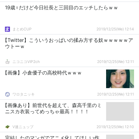
19歳♀だけど今日社長と三回目のエッチしたらｗｗ
まとめCUP
2019/12/25(We) 12:14
【Twitter】こういうおっぱいの揉み方する奴ｗｗｗｗｗア
ウトーｗ
ニコニコVIP2ch
2019/12/25(We) 12:11
【画像】小倉優子の高校時代ｗｗｗ
ワロタニッキ
2019/12/25(We) 12:11
【画像あり】前世代を超えて、森高千里のミ
ニスカ衣装ってめっちゃ最高！！！！
V速ニュップ
2019/12/25(We) 12:10
完結したのマンガでアニメ化してほしい作