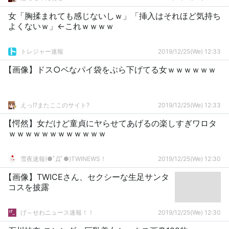
女「胸揉まれても感じないしｗ」「挿入はそれほど気持ち
よくないｗ」←これｗｗｗｗ
トレジャー速報
2019/12/25(We) 12:33
【画像】ドス○ベなパイ袋をぶら下げてる女ｗｗｗｗｗｗ
えっ!?またここのサイト?
2019/12/25(We) 12:33
【愕然】女だけど童貞にヤらせてあげるの楽しすぎワロタ
ｗｗｗｗｗｗｗｗｗｗｗｗ
雪夜速報(●ﾟДﾟ●)TWINEWS！
2019/12/25(We) 12:30
【画像】TWICEさん、セクシーな生足サンタ
コスを披露
げ～せわニュース速報！！
2019/12/25(We) 12:30