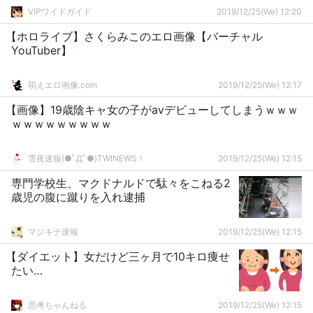
VIPワイドガイド
2019/12/25(We) 12:20
【ホロライブ】さくらみこのエロ画像【バーチャル
YouTuber】
萌えエロ画像.com
2019/12/25(We) 12:17
【画像】19歳陰キャ女の子がavデビューしてしまうｗｗｗ
ｗｗｗｗｗｗｗｗｗ
雪夜速報(●ﾟДﾟ●)TWINEWS！
2019/12/25(We) 12:15
専門学校生、マクドナルドで駄々をこねる2
歳児の腹に蹴りを入れ逮捕
マジキチ速報
2019/12/25(We) 12:15
【ダイエット】女だけど三ヶ月で10キロ痩せ
たい…
思考ちゃんねる
2019/12/25(We) 12:15