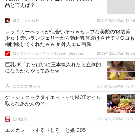
品と言えば？
思考ちゃんねる
2019/12/25(We) 12:05
レッドカーペットが似合いそうｗセレブな美貌の18歳美
少女！赤いランジェリーから勃起乳首透けさせてマ○コも
御開帳してくれたｗｗ # 外人エロ画像
ロシアン・ビューティ - Russian Beauties
2019/12/25(We) 12:05
巨乳JK「おっぱいに三本線入れたら立体的
になるからやってみたw」
ニコニコVIP2ch
2019/12/25(We) 12:01
ケトジェニックダイエットってMCTオイル
取らなあかんの？
筋肉速報
2019/12/25(We) 12:01
エスカレートするドしろーと娘 305