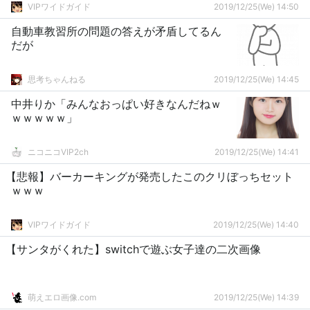
VIPワイドガイド
2019/12/25(We) 14:50
自動車教習所の問題の答えが矛盾してるん
だが
思考ちゃんねる
2019/12/25(We) 14:45
中井りか「みんなおっぱい好きなんだねｗ
ｗｗｗｗｗ」
ニコニコVIP2ch
2019/12/25(We) 14:41
【悲報】バーカーキングが発売したこのクリぼっちセット
ｗｗｗ
VIPワイドガイド
2019/12/25(We) 14:40
【サンタがくれた】switchで遊ぶ女子達の二次画像
萌えエロ画像.com
2019/12/25(We) 14:39