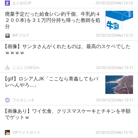
まとめCUP
2019/12/25(We) 13:14
廃棄予定だった給食(パン約千個、牛乳約４
２００本)を３１万円分持ち帰った教師を処
分
BIPブログ
2019/12/25(We) 13:12
【画像】サンタさんがくれたものは、最高のスケベでした
ｗｗｗｗ
ニコニコVIP2ch
2019/12/25(We) 13:11
【gif】ロシア人JK「ここなら青姦してもバ
レへんやろ…」
ワロタニッキ
2019/12/25(We) 13:11
【画像あり】ワイ乞食、クリスマスケーキとチキンを半額
でゲットｗ
VIPワイドガイド
2019/12/25(We) 13:10