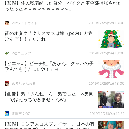
【悲報】住民税滞納した自分「バイクと車全部押収された
ったったｗｗｗｗｗｗｗｗｗｗ」
VIPワイドガイド
2019/12/25(We) 13:00
昔のオタク「クリスマスは嫁（pc内）と過
ごすぞ！！」←これ
V速ニュップ
2019/12/25(We) 13:00
【ヒエッ…】ピーチ姫「あかん、クッパの子
孕んでもうた…せや！」→
思考ちゃんねる
2019/12/25(We) 13:00
【画像】男「ざんね～ん、男でした～w男同
士ではえっちできませ～んw」
電脳王女QZ
2019/12/25(We) 12:52
【悲報】ロシア人コスプレイヤー、日本の有