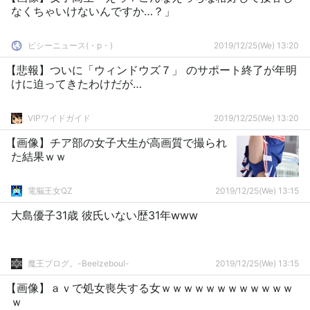
なくちゃいけないんですか…？」
ピシーニュース(・p・)ゞ
2019/12/25(We) 13:20
【悲報】ついに「ウィンドウズ７」 のサポート終了が年明
けに迫ってきたわけだが…
VIPワイドガイド
2019/12/25(We) 13:20
【画像】チア部の女子大生が高画質で撮られ
た結果ｗｗ
電脳王女QZ
2019/12/25(We) 13:15
大島優子31歳 彼氏いない歴31年www
魔王ブログ。-Beelzeboul-
2019/12/25(We) 13:15
【画像】ａｖで処女喪失する女ｗｗｗｗｗｗｗｗｗｗｗｗ
ｗ