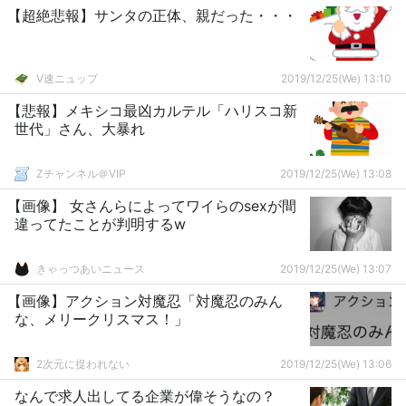
【超絶悲報】サンタの正体、親だった・・・
V速ニュップ
2019/12/25(We) 13:10
【悲報】メキシコ最凶カルテル「ハリスコ新
世代」さん、大暴れ
Zチャンネル＠VIP
2019/12/25(We) 13:08
【画像】 女さんらによってワイらのsexが間
違ってたことが判明するw
きゃっつあいニュース
2019/12/25(We) 13:07
【画像】アクション対魔忍「対魔忍のみん
な、メリークリスマス！」
2次元に捉われない
2019/12/25(We) 13:06
なんで求人出してる企業が偉そうなの？