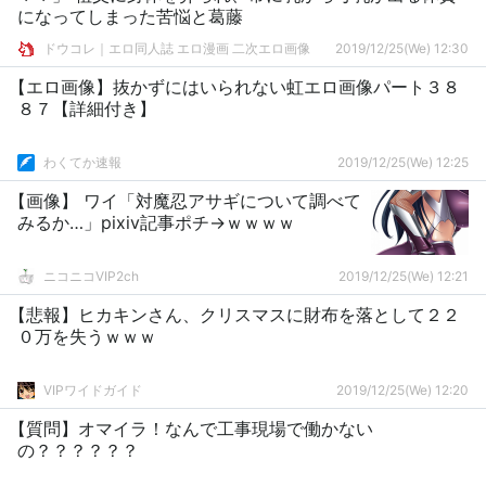
になってしまった苦悩と葛藤
ドウコレ｜エロ同人誌 エロ漫画 二次エロ画像
2019/12/25(We) 12:30
【エロ画像】抜かずにはいられない虹エロ画像パート３８
８７【詳細付き】
わくてか速報
2019/12/25(We) 12:25
【画像】 ワイ「対魔忍アサギについて調べて
みるか…」pixiv記事ポチ→ｗｗｗｗ
ニコニコVIP2ch
2019/12/25(We) 12:21
【悲報】ヒカキンさん、クリスマスに財布を落として２２
０万を失うｗｗｗ
VIPワイドガイド
2019/12/25(We) 12:20
【質問】オマイラ！なんで工事現場で働かない
の？？？？？？