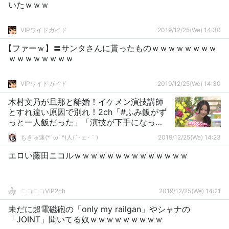
いたｗｗｗ
VIPワイドガイド
2019/12/25(We) 14:30
【ファーｗ】〓サンタさんに貰ったものｗｗｗｗｗｗｗｗ
ｗｗｗｗｗｗｗｗ
VIPワイドガイド
2019/12/25(We) 14:30
木村文乃が旦那と離婚！イケメン演技講師
とすれ違い原因で別れ！2ch「#ふみ飯がず
っと一人飯だった」「演技が下手になっ
た」整形疑惑画像あり
もきゅ速(*´ω`*)人(´･ェ･｀)
2019/12/25(We) 14:23
エロい藤田ニコルｗｗｗｗｗｗｗｗｗｗｗｗｗｗ
ニコニコVIP2ch
2019/12/25(We) 14:21
未だに超電磁砲の「only my railgan」やシャナの
「JOINT」聞いてる奴ｗｗｗｗｗｗｗｗｗ