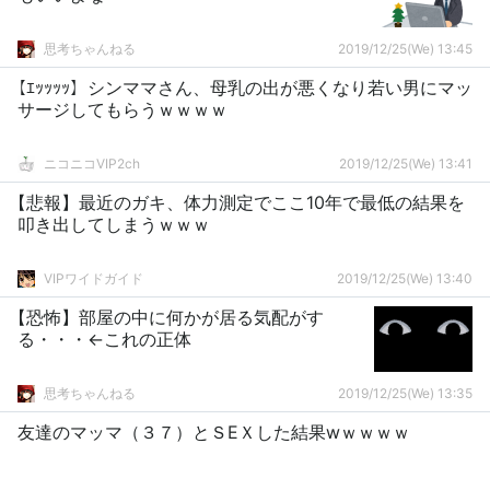
思考ちゃんねる
2019/12/25(We) 13:45
【ｴｯｯｯｯ】シンママさん、母乳の出が悪くなり若い男にマッ
サージしてもらうｗｗｗｗ
ニコニコVIP2ch
2019/12/25(We) 13:41
【悲報】最近のガキ、体力測定でここ10年で最低の結果を
叩き出してしまうｗｗｗ
VIPワイドガイド
2019/12/25(We) 13:40
【恐怖】部屋の中に何かが居る気配がす
る・・・←これの正体
思考ちゃんねる
2019/12/25(We) 13:35
友達のマッマ（３７）とＳEＸした結果wｗｗｗｗ