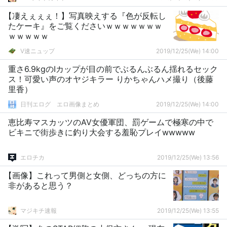
【凄えぇぇぇ！】写真映えする『色が反転し
たケーキ』をご覧くださいｗｗｗｗｗｗｗ
ｗｗｗｗｗ
V速ニュップ
2019/12/25(We) 14:00
重さ6.9kgのIカップが目の前でぶるんぶるん揺れるセック
ス！可愛い声のオヤジキラー りかちゃんハメ撮り（後藤
里香）
日刊エログ エロ画像まとめ
2019/12/25(We) 14:00
恵比寿マスカッツのAV女優軍団、罰ゲームで極寒の中で
ビキニで街歩きに釣り大会する羞恥プレイwwwww
エロチカ
2019/12/25(We) 13:56
【画像】これって男側と女側、どっちの方に
非があると思う？
マジキチ速報
2019/12/25(We) 13:55