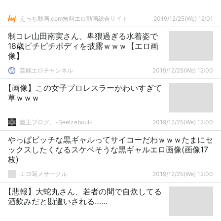
えっち動画.com無料エロ動画総合サイト
2019/12/25(We) 12:01
制コレ山田南実さん、卑猥過ぎる水着姿で
18歳ピチピチボディを披露ｗｗｗ【エロ画
像】
芸能エロチャンネル
2019/12/25(We) 12:00
【画像】この女子プロレスラーかわいすぎて
草ｗｗｗ
魔王ブログ。-Beelzeboul-
2019/12/25(We) 12:00
やっぱビッチな黒ギャルってサイコーだわｗｗｗたまにセ
ックスしたくなるスケベそうな黒ギャルエロ画像(画像17
枚)
エロ写メサークル
2019/12/25(We) 12:00
【悲報】大蛇丸さん、若者の間で自炊してる
酒飲みだと勘違いされる……