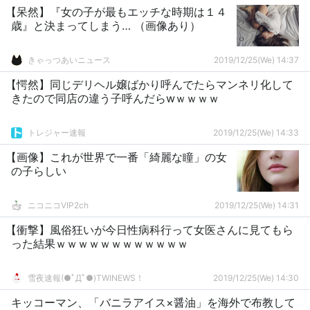
【呆然】『女の子が最もエッチな時期は１４
歳』と決まってしまう… （画像あり）
きゃっつあいニュース
2019/12/25(We) 14:37
【愕然】同じデリヘル嬢ばかり呼んでたらマンネリ化して
きたので同店の違う子呼んだらwｗｗｗｗ
トレジャー速報
2019/12/25(We) 14:33
【画像】これが世界で一番「綺麗な瞳」の女
の子らしい
ニコニコVIP2ch
2019/12/25(We) 14:31
【衝撃】風俗狂いが今日性病科行って女医さんに見てもら
った結果ｗｗｗｗｗｗｗｗｗｗｗｗ
雪夜速報(●ﾟДﾟ●)TWINEWS！
2019/12/25(We) 14:30
キッコーマン、「バニラアイス×醤油」を海外で布教して