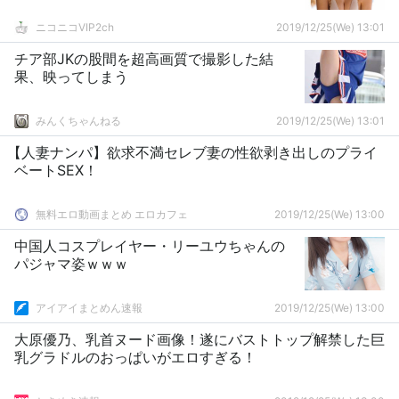
ニコニコVIP2ch
2019/12/25(We) 13:01
チア部JKの股間を超高画質で撮影した結
果、映ってしまう
みんくちゃんねる
2019/12/25(We) 13:01
【人妻ナンパ】欲求不満セレブ妻の性欲剥き出しのプライ
ベートSEX！
無料エロ動画まとめ エロカフェ
2019/12/25(We) 13:00
中国人コスプレイヤー・リーユウちゃんの
パジャマ姿ｗｗｗ
アイアイまとめん速報
2019/12/25(We) 13:00
大原優乃、乳首ヌード画像！遂にバストトップ解禁した巨
乳グラドルのおっぱいがエロすぎる！