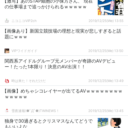
【激写】あのSTAP細胞の小保方さん、 現在
の仕事場まで追っかけられるｗｗｗｗｗ
ニコニコVIP2ch
2019/12/25(We) 13:55
【画像あり】新国立競技場の理想と現実が悲しすぎると話
題にｗｗｗ
VIPワイドガイド
2019/12/25(We) 13:50
関西系アイドルグループ元メンバーが奇跡のAVデビュ
ー！たった1本限り！決意のAV出演！！
時は来た！それだけだ
2019/12/25(We) 13:49
【画像】めちゃシコレイヤーが出てるAVｗｗｗｗｗｗｗｗ
ｗｗｗｗｗ
雪夜速報(●ﾟДﾟ●)TWINEWS！
2019/12/25(We) 13:45
独身で30過ぎるとクリスマスなんてどうで
もいいよな