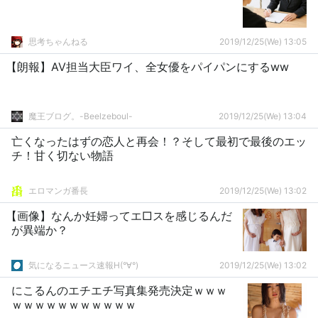
思考ちゃんねる
2019/12/25(We) 13:05
【朗報】AV担当大臣ワイ、全女優をパイパンにするww
魔王ブログ。-Beelzeboul-
2019/12/25(We) 13:04
亡くなったはずの恋人と再会！？そして最初で最後のエッ
チ！甘く切ない物語
エロマンガ番長
2019/12/25(We) 13:02
【画像】なんか妊婦ってエ□スを感じるんだ
が異端か？
気になるニュース速報H(°∀°)
2019/12/25(We) 13:02
にこるんのエチエチ写真集発売決定ｗｗｗ
ｗｗｗｗｗｗｗｗｗｗｗ