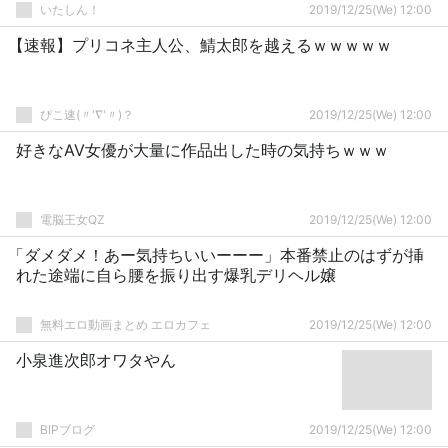
いたしん！
2019/12/25(We) 12:00
【速報】プリコネ主人公、鯖太郎を越えるｗｗｗｗｗ
ぴこ速(〃'∇'〃)？
2019/12/25(We) 12:00
好きなAV女優が大量に作品出した時の気持ちｗｗｗ
電脳王女QZ
2019/12/25(We) 12:00
「ダメダメ！あー気持ちいいーーー」本番禁止のはずが挿
れた途端に自ら腰を振り出す爆乳デリヘル嬢
無料エロ動画まとめ エロカフェ
2019/12/25(We) 12:00
小泉進次郎オワタやん
BIPブログ
2019/12/25(We) 12:00