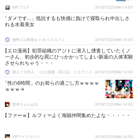
BIPブログ
2019/12/25(We) 14:00
「ダメです…」抵抗するも快感に負けて寝取られ中出しさ
れる水着美女
無料エロ動画まとめ エロカフェ
2019/12/25(We) 14:00
【エロ漫画】犯罪組織のアジトに潜入し捜査していたくノ
一さん、初歩的な罠にひっかかってしまい新薬の人体実験
させられちゃう・・・
萌えクロ同人 -エロ漫画・同人誌・エロアニメ-
2019/12/25(We) 14:00
「性の6時間」のお前らの過ごし方ｗｗｗｗ
ｗｗｗ→
思考ちゃんねる
2019/12/25(We) 14:00
【ファーｗ】ルフィ☜よく海賊仲間集めたよな・・・・・
VIPワイドガイド
2019/12/25(We) 14:00