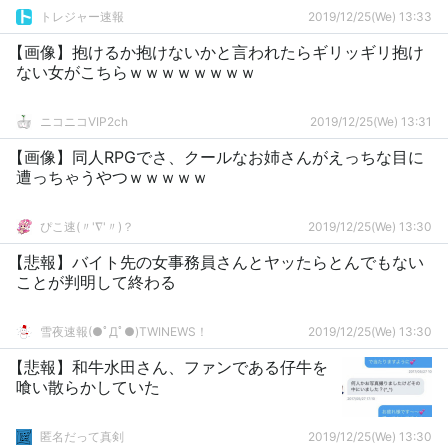
トレジャー速報
2019/12/25(We) 13:33
【画像】抱けるか抱けないかと言われたらギリッギリ抱け
ない女がこちらｗｗｗｗｗｗｗｗ
ニコニコVIP2ch
2019/12/25(We) 13:31
【画像】同人RPGでさ、クールなお姉さんがえっちな目に
遭っちゃうやつｗｗｗｗｗ
ぴこ速(〃'∇'〃)？
2019/12/25(We) 13:30
【悲報】バイト先の女事務員さんとヤッたらとんでもない
ことが判明して終わる
雪夜速報(●ﾟДﾟ●)TWINEWS！
2019/12/25(We) 13:30
【悲報】和牛水田さん、ファンである仔牛を
喰い散らかしていた
匿名だって真剣
2019/12/25(We) 13:30