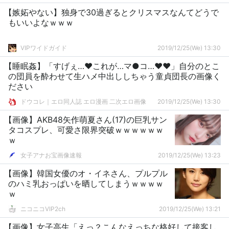
【嫉妬やない】独身で30過ぎるとクリスマスなんてどうで
もいいよなｗｗｗ
VIPワイドガイド
2019/12/25(We) 13:30
【睡眠姦】「すげぇ…♥これが…マ●コ…♥♥」自分のとこ
の団員を酔わせて生ハメ中出ししちゃう童貞団長の画像く
ださい
ドウコレ｜エロ同人誌 エロ漫画 二次エロ画像
2019/12/25(We) 13:30
【画像】AKB48矢作萌夏さん(17)の巨乳サン
タコスプレ、可愛さ限界突破ｗｗｗｗｗｗ
ｗ
女子アナお宝画像速報
2019/12/25(We) 13:23
【画像】韓国女優のオ・イネさん、プルプル
のハミ乳おっぱいを晒してしまうｗｗｗｗ
ｗ
ニコニコVIP2ch
2019/12/25(We) 13:21
【画像】女子高生「えっ？こんなえっちな格好して接客し