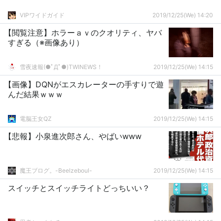
VIPワイドガイド
2019/12/25(We) 14:20
【閲覧注意】ホラーａｖのクオリティ、ヤバ
すぎる（※画像あり）
雪夜速報(●ﾟДﾟ●)TWINEWS！
2019/12/25(We) 14:15
【画像】DQNがエスカレーターの手すりで遊
んだ結果ｗｗｗ
電脳王女QZ
2019/12/25(We) 14:15
【悲報】小泉進次郎さん、やばいwww
魔王ブログ。-Beelzeboul-
2019/12/25(We) 14:15
スイッチとスイッチライトどっちいい？