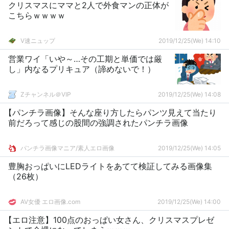
クリスマスにママと2人で外食マンの正体が
こちらｗｗｗｗ
V速ニュップ
2019/12/25(We) 14:10
営業ワイ「いや～…その工期と単価では厳
し」内なるプリキュア（諦めないで！）
Zチャンネル＠VIP
2019/12/25(We) 14:08
【パンチラ画像】そんな座り方したらパンツ見えて当たり
前だろって感じの股間の強調されたパンチラ画像
パンチラ画像マニア/素人エロ画像
2019/12/25(We) 14:05
豊胸おっぱいにLEDライトをあてて検証してみる画像集
（26枚）
AV女優 エロ画像.com
2019/12/25(We) 14:00
【エロ注意】100点のおっぱい女さん、クリスマスプレゼ