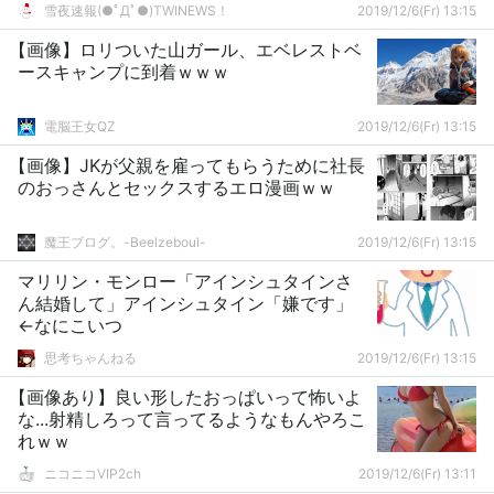
雪夜速報(●ﾟДﾟ●)TWINEWS！
2019/12/6(Fr) 13:15
【画像】ロリついた山ガール、エベレストベ
ースキャンプに到着ｗｗｗ
電脳王女QZ
2019/12/6(Fr) 13:15
【画像】JKが父親を雇ってもらうために社長
のおっさんとセックスするエロ漫画ｗｗ
魔王ブログ。-Beelzeboul-
2019/12/6(Fr) 13:15
マリリン・モンロー「アインシュタインさ
ん結婚して」アインシュタイン「嫌です」
←なにこいつ
思考ちゃんねる
2019/12/6(Fr) 13:15
【画像あり】良い形したおっぱいって怖いよ
な...射精しろって言ってるようなもんやろこ
れｗｗ
ニコニコVIP2ch
2019/12/6(Fr) 13:11