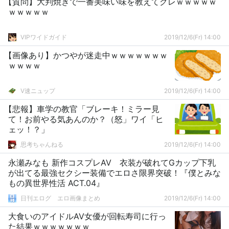
【質問】大判焼きで一番美味い味を教えてクレｗｗｗｗｗ
ｗｗｗｗｗ
VIPワイドガイド
2019/12/6(Fr) 14:00
【画像あり】かつやが迷走中ｗｗｗｗｗｗｗ
ｗｗｗｗ
V速ニュップ
2019/12/6(Fr) 14:00
【悲報】車学の教官「ブレーキ！ミラー見
て！お前やる気あんのか？（怒」ワイ「ヒ
ェッ！？」
思考ちゃんねる
2019/12/6(Fr) 14:00
永瀬みなも 新作コスプレAV 衣装が破れてGカップ下乳
が出てる最強セクシー装備でエロさ限界突破！『僕とみな
もの異世界性活 ACT.04』
日刊エログ エロ画像まとめ
2019/12/6(Fr) 14:00
大食いのアイドルAV女優が回転寿司に行っ
た結果ｗｗｗｗｗｗｗ