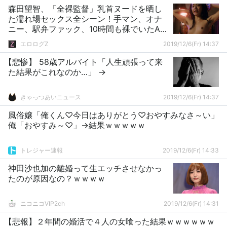
森田望智、「全裸監督」乳首ヌードを晒し
た濡れ場セックス全シーン！手マン、オナ
ニー、駅弁ファック、10時間も裸でいたAV
撮影シーンがコチラ
エロログZ
2019/12/6(Fr) 14:37
【悲惨】 58歳アルバイト「人生頑張って来
た結果がこれなのか…」 →
きゃっつあいニュース
2019/12/6(Fr) 14:37
風俗嬢「俺くん♡今日はありがとう♡おやすみなさ～い」
俺「おやすみ～♡」→結果ｗｗｗｗｗ
トレジャー速報
2019/12/6(Fr) 14:33
神田沙也加の離婚って生エッチさせなかっ
たのが原因なの？ｗｗｗｗ
ニコニコVIP2ch
2019/12/6(Fr) 14:31
【悲報】２年間の婚活で４人の女喰った結果ｗｗｗｗｗｗ