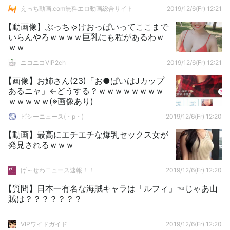
えっち動画.com無料エロ動画総合サイト
2019/12/6(Fr) 12:21
【動画像】ぶっちゃけおっぱいってここまで
いらんやろｗｗｗｗ巨乳にも程があるわｗ
ｗｗ
ニコニコVIP2ch
2019/12/6(Fr) 12:21
【画像】お姉さん(23)「お●ぱいはJカップ
あるニャ」←どうする？ｗｗｗｗｗｗｗｗ
ｗｗｗｗｗ(※画像あり)
ピシーニュース(・p・)ゞ
2019/12/6(Fr) 12:20
【動画】最高にエチエチな爆乳セックス女が
発見されるｗｗｗ
げ～せわニュース速報！！
2019/12/6(Fr) 12:20
【質問】日本一有名な海賊キャラは「ルフィ」☜じゃあ山
賊は？？？？？？？
VIPワイドガイド
2019/12/6(Fr) 12:20