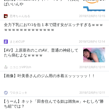
ばいいんや
思考ちゃんねる
2019/12/6(Fr) 12:15
全力下乳におﾏﾝｺを缶１本で隠す女がエッチすぎるｗｗｗ
ｗｗｗｗｗｗｗｗｗｗｗｗｗ
まとめCUP
2019/12/6(Fr) 12:14
【AV】上原亜衣のこのAV、普通の神経して
たら病むよなｗｗｗｗ
ニコニコVIP2ch
2019/12/6(Fr) 12:11
【画像】叶美香さんのジム用の水着エッッッッッ！！
ワロタニッキ
2019/12/6(Fr) 12:11
【うーん】ネット「田舎住んでる奴は雑魚w」←むしろ”勝
ち組”では？