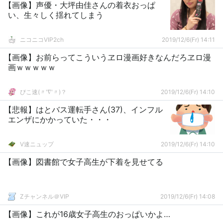
【画像】声優・大坪由佳さんの着衣おっぱ
い、生々しく揺れてしまう
ニコニコVIP2ch
2019/12/6(Fr) 14:11
【画像】お前らってこういうヱロ漫画好きなんだろヱロ漫
画ｗｗｗｗｗ
ぴこ速(〃'∇'〃)？
2019/12/6(Fr) 14:10
【悲報】はとバス運転手さん(37)、インフル
エンザにかかっていた・・・
V速ニュップ
2019/12/6(Fr) 14:10
【画像】図書館で女子高生が下着を見せてる
Zチャンネル＠VIP
2019/12/6(Fr) 14:08
【画像】これが16歳女子高生のおっぱいかよ…