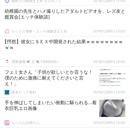
無料エロ動画まとめ エロカフェ
2019/12/6(Fr) 13:00
幼稚園の先生とハメ撮りしたアダルトビデオを、レズ友と
鑑賞会[エッチ体験談]
セックス体験～エッチ体験談まとめ
2019/12/6(Fr) 13:00
【愕然】彼女にＳＥＸ中開発された結果ｗｗｗｗｗｗｗｗ
ｗｗ
雪夜速報(●ﾟДﾟ●)TWINEWS！
2019/12/6(Fr) 13:00
フェミ女さん「子供が欲しいとか言うな！
僕のために激痛に耐えてくださいと言
え！」
匿名だって真剣
2019/12/6(Fr) 13:00
手を伸ばしてしまいたい衝動に駆られる…着
衣巨乳エロ画像
えっちなお姉さん。
2019/12/6(Fr) 13:00