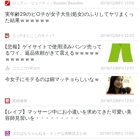
ロシアン・ビューティ - Russian Beauties
2019/12/6(Fr) 12:05
実年齢29のビ○チが女子大生(処女)のふりしてヤリまくっ
た結果ｗｗｗｗｗｗ
えっ!?またここのサイト?
2019/12/6(Fr) 12:02
【悲報】ゲイサイトで使用済みパンツ売って
るワイ、返品依頼がきて震えるｗｗｗｗｗ
ｗｗｗｗｗｗ
ニコニコVIP2ch
2019/12/6(Fr) 12:01
今女子にモテるのは細マッチョらしいなｗ
筋肉速報
2019/12/6(Fr) 12:01
【レイプ】マッサージ中にお小遣いを求めてきた可愛い美
容師見習いを・・・・・・・・・
エロばなちゃんねる – エッチな体験談まとめ
2019/12/6(Fr) 12:00