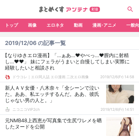
トップ
画像
エロネタ
動画
漫画･アニメ
一般
2019/12/06 の記事一覧
【なりゆきエロ漫画】「…ぁあ…♥やべっ…♥膣内に射精
し…♥♥」 妹にフェラがうまいと自慢してしまい実際に
経験したいと相談され
ドウコレ｜エロ同人誌 エロ漫画 二次エロ画像
2019/12/6(Fr) 14:58
新人ＡＶ女優・八木奈々「全シーンで泣い
た。ああ、私エッチするんだ。ああ、彼氏
じゃない男の人と。」
ニコニコVIP2ch
2019/12/6(Fr) 14:51
元NMB48上西恵が写真集で生尻ワレメを晒
したヌードを公開