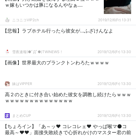
ｗ嫁もいつかは豚になるんやなぁ....
ニコニコVIP2ch
2019/12/6(Fr) 13:31
【悲報】ラブホテル行ったら彼女が…ふざけんなよ
雪夜速報(●ﾟДﾟ●)TWINEWS！
2019/12/6(Fr) 13:30
【画像】世界最大のプランクトンわろたｗｗｗｗ
妹はVIPPER
2019/12/6(Fr) 13:30
高２のときに付き合い始めた彼女を調教し続けたらｗｗｗ
ｗｗｗｗｗｗｗｗｗｗｗｗｗｗ
まとめCUP
2019/12/6(Fr) 13:30
【ちょろイン】「あ～ッ♥ コレコレェ♥ やっぱ喉マ⚫コ
最高～♥♥」面接失敗続きで心折れかけのマスター君の前