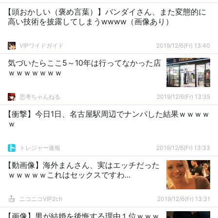
【頭おかしい（褒め言葉）】バンダイさん、また変態的に
高い技術を披露してしまうwwww（画像あり）
VIPワイドガイド
2019/12/6(Fr) 13:40
気づいたらここ5～10年は行ってなかった店
ｗｗｗｗｗｗｗ
思考ちゃんねる
2019/12/6(Fr) 13:35
【衝撃】今日1日、名古屋駅周辺でナンパした結果ｗｗｗｗ
ｗ
トレジャー速報
2019/12/6(Fr) 13:33
【動画像】海外まんさん、実はエッチだった
ｗｗｗｗｗこれはセックスですわ...
ニコニコVIP2ch
2019/12/6(Fr) 13:31
【画像】男が結婚を後悔する理由１位ｗｗｗ