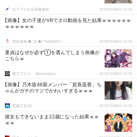
女子アナお宝画像速報
2019/12/6(Fr) 14:15
【画像】女の子達がVRでヱロ動画を見た結果ｗｗｗｗｗｗ
ｗｗｗｗｗｗ
雪夜速報(●ﾟДﾟ●)TWINEWS！
2019/12/6(Fr) 14:15
童貞はなぜか必ず①を選んでしまう画像が
こちらｗ
魔王ブログ。-Beelzeboul-
2019/12/6(Fr) 14:15
【画像】乃木坂46新メンバー「賀喜遥香」ち
ゃんがガチのマジでかわいすぎるｗｗｗ
電脳王女QZ
2019/12/6(Fr) 14:15
彼女もできないまま22歳になった結果ｗｗ
ｗｗ