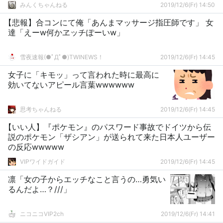
みんくちゃんねる
2019/12/6(Fr) 14:50
【悲報】合コンにて俺「あんまマッサージ指圧師です」 女
達「えーw何かヱッチぽーいw」
雪夜速報(●ﾟДﾟ●)TWINEWS！
2019/12/6(Fr) 14:45
女子に「キモッ」って言われた時に最高に
効いてないアピール言葉wwwwww
思考ちゃんねる
2019/12/6(Fr) 14:45
【いい人】『ポケモン』のパスワード事故でドイツから伝
説のポケモン「ザシアン」が送られて来た日本人ユーザー
の反応wwwww
VIPワイドガイド
2019/12/6(Fr) 14:45
凛「女の子からエッチなこと言うの…勇気い
るんだよ…？///」
ニコニコVIP2ch
2019/12/6(Fr) 14:41