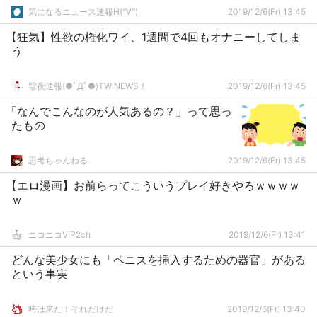
気になるニュース速報H(°∀°)
2019/12/6(Fr) 13:45
【狂気】性欲の権化ワイ、1週間で4回もオナニーしてしま
う
雪夜速報(●ﾟДﾟ●)TWINEWS！
2019/12/6(Fr) 13:45
「なんでこんなのが人気あるの？」って思っ
たもの
思考ちゃんねる
2019/12/6(Fr) 13:45
【エロ漫画】お前らってこういうプレイ好きやろｗｗｗｗ
ｗ
ニコニコVIP2ch
2019/12/6(Fr) 13:41
どんな美少女にも「ペニスを挿入するための器官」がある
という事実
時は来た！それだけだ
2019/12/6(Fr) 13:40