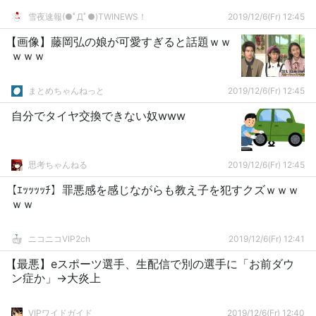
雪夜速報(●ﾟДﾟ●)TWINEWS！
2019/12/6(Fr) 12:45
【画像】藤岡弘の娘が可愛すぎると話題ｗｗ
ｗｗｗ
まとめちゃんねっと
2019/12/6(Fr) 12:45
自分でタイヤ交換できない奴www
思考ちゃんねる
2019/12/6(Fr) 12:45
【ｴｯｯｯｯﾁ】罪悪感を感じながらも教え子を犯すクズｗｗｗ
ｗｗ
ニコニコVIP2ch
2019/12/6(Fr) 12:41
【最悪】eスポーツ選手、生配信で別の選手に「お前ダウ
ン症か」→大炎上
VIPワイドガイド
2019/12/6(Fr) 12:40