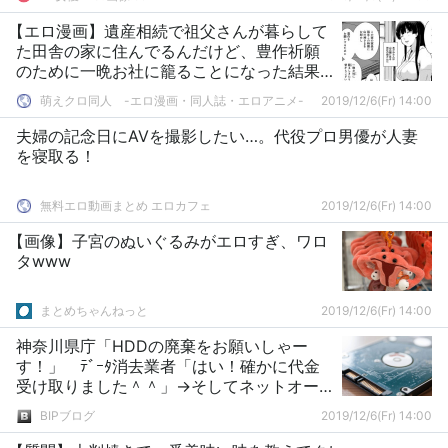
【エロ漫画】遺産相続で祖父さんが暮らして
た田舎の家に住んでるんだけど、豊作祈願
のために一晩お社に籠ることになった結果
ｗｗｗｗ
萌えクロ同人 -エロ漫画・同人誌・エロアニメ-
2019/12/6(Fr) 14:00
夫婦の記念日にAVを撮影したい…。代役プロ男優が人妻
を寝取る！
無料エロ動画まとめ エロカフェ
2019/12/6(Fr) 14:00
【画像】子宮のぬいぐるみがエロすぎ、ワロ
タwww
まとめちゃんねっと
2019/12/6(Fr) 14:00
神奈川県庁「HDDの廃棄をお願いしゃー
す！」 ﾃﾞｰﾀ消去業者「はい！確かに代金
受け取りました＾＾」→そしてネットオー
クションに流れる
BIPブログ
2019/12/6(Fr) 14:00