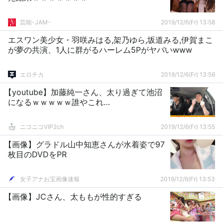
芸能-JAM-
2019/12/6(Fr) 13:58
エスワン美少女・羽咲みはる,架乃ゆら,坂道みる,伊賀まこ
が夢の共演、1人に群がるハーレム5Pがヤバいwww
エロチカ
2019/12/6(Fr) 13:56
【youtube】加藤純一さん、太り過ぎて池沼
になるｗｗｗｗｗ誰やこれ…
ニコニコVIP2ch
2019/12/6(Fr) 13:55
【画像】グラドル山中知恵さんが水着姿で97
枚目のDVDをPR
女子アナお宝画像速報
2019/12/6(Fr) 13:53
【画像】JCさん、太ももが性的すぎる