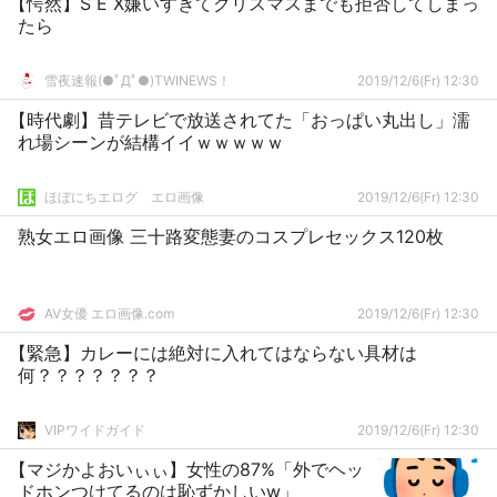
【愕然】S E X嫌いすぎてクリスマスまでも拒否してしまっ
たら
雪夜速報(●ﾟДﾟ●)TWINEWS！
2019/12/6(Fr) 12:30
【時代劇】昔テレビで放送されてた「おっぱい丸出し」濡
れ場シーンが結構イイｗｗｗｗｗ
ほぼにちエログ エロ画像
2019/12/6(Fr) 12:30
熟女エロ画像 三十路変態妻のコスプレセックス120枚
AV女優 エロ画像.com
2019/12/6(Fr) 12:30
【緊急】カレーには絶対に入れてはならない具材は
何？？？？？？？
VIPワイドガイド
2019/12/6(Fr) 12:30
【マジかよおいぃぃ】女性の87%「外でヘッ
ドホンつけてるのは恥ずかしいw」