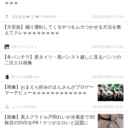
ｗｗｗ
雪夜速報(●ﾟДﾟ●)TWINEWS！
2019/12/6(Fr) 14:30
【大至急】煽り運転してくるやつをムカつかせる方法を教
えてクレｗｗｗｗｗｗｗｗ
VIPワイドガイド
2019/12/6(Fr) 14:30
【冬パンチラ】黒タイツ・黒パンスト越しに見るパンツの
二次エロ画像
萌えエロ画像.com
2019/12/6(Fr) 14:23
【画像】おまえら好みのまんさんがプロゲー
マーデビューｗｗｗｗｗｗｗｗｗｗｗｗ
ニコニコVIP2ch
2019/12/6(Fr) 14:21
【画像】美人グラドル戸田れいが水着姿で30
枚目のDVDをPR！ケツがエロいと話題に