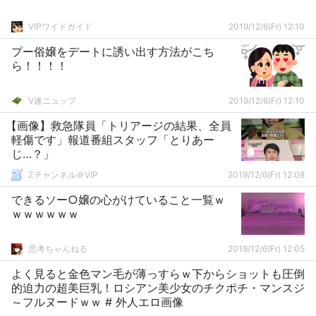
VIPワイドガイド
2019/12/6(Fr) 12:10
プー俗嬢をデートに誘い出す方法がこち
ら！！！！
V速ニュップ
2019/12/6(Fr) 12:10
【画像】救急隊員「トリアージの結果、全員
軽傷です」報道番組スタッフ「とりあー
じ…？」
Zチャンネル＠VIP
2019/12/6(Fr) 12:08
できるソー○嬢の心がけていること一覧ｗ
ｗｗｗｗｗｗ
思考ちゃんねる
2019/12/6(Fr) 12:05
よく見ると金色マン毛が薄っすらｗ下からショットも圧倒
的迫力の超美巨乳！ロシアン美少女のチクポチ・マンスジ
～フルヌードｗｗ # 外人エロ画像