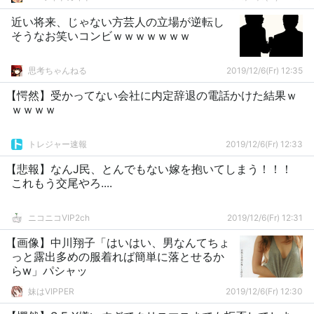
近い将来、じゃない方芸人の立場が逆転し
そうなお笑いコンビｗｗｗｗｗｗｗ
思考ちゃんねる
2019/12/6(Fr) 12:35
【愕然】受かってない会社に内定辞退の電話かけた結果ｗ
ｗｗｗｗ
トレジャー速報
2019/12/6(Fr) 12:33
【悲報】なんJ民、とんでもない嫁を抱いてしまう！！！
これもう交尾やろ....
ニコニコVIP2ch
2019/12/6(Fr) 12:31
【画像】中川翔子「はいはい、男なんてちょ
っと露出多めの服着れば簡単に落とせるか
らw」パシャッ
妹はVIPPER
2019/12/6(Fr) 12:30