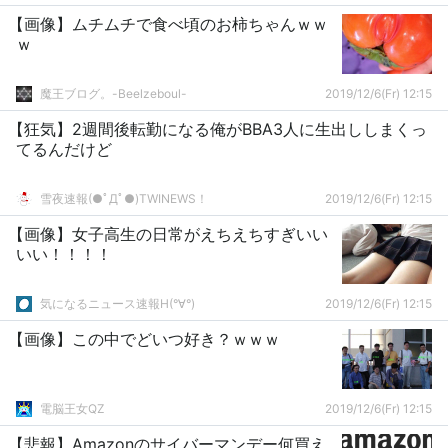
【画像】ムチムチで食べ頃のお柿ちゃんｗｗ
ｗ
魔王ブログ。-Beelzeboul-
2019/12/6(Fr) 12:15
【狂気】2週間後転勤になる俺がBBA3人に生出ししまくっ
てるんだけど
雪夜速報(●ﾟДﾟ●)TWINEWS！
2019/12/6(Fr) 12:15
【画像】女子高生の日常がえちえちすぎいい
いい！！！！
気になるニュース速報H(°∀°)
2019/12/6(Fr) 12:15
【画像】この中でどいつ好き？ｗｗｗ
電脳王女QZ
2019/12/6(Fr) 12:15
【悲報】Amazonのサイバーマンデー何買え