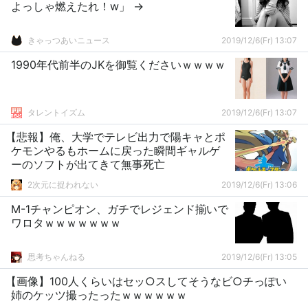
よっしゃ燃えたれ！w」 →
きゃっつあいニュース
2019/12/6(Fr) 13:07
1990年代前半のJKを御覧くださいｗｗｗｗ
タレントイズム
2019/12/6(Fr) 13:07
【悲報】俺、大学でテレビ出力で陽キャとポ
ケモンやるもホームに戻った瞬間ギャルゲ
ーのソフトが出てきて無事死亡
2次元に捉われない
2019/12/6(Fr) 13:06
M-1チャンピオン、ガチでレジェンド揃いで
ワロタｗｗｗｗｗｗｗ
思考ちゃんねる
2019/12/6(Fr) 13:05
【画像】100人くらいはセッ○スしてそうなビ○チっぽい
姉のケッツ撮ったったｗｗｗｗｗｗ