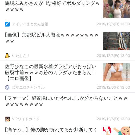
馬場ふみかさんがHな格好でボルダリングｗ
ｗｗｗｗ
アイアイまとめん速報
2019/12/6(Fr) 13:00
【画像】京都駅ビル大階段ｗｗｗｗｗｗｗｗ
ｗｗ
いたしん！
2019/12/6(Fr) 13:00
佐野ひなこの最新水着グラビアがおっぱい
破裂寸前ｗｗｗ奇跡のカラダがたまらん！
【エロ画像】
芸能エロチャンネル
2019/12/6(Fr) 13:00
【ファーｗ】留置場にいたやつにしか分からないことｗｗ
ｗｗｗｗｗｗｗｗ
VIPワイドガイド
2019/12/6(Fr) 13:00
【痛そう…】俺の脚が折れてるか判断してく