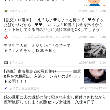
V速ニュップ
2019/12/6(Fr) 12:30
【援交エロ漫画】「え？ちょ♥ちょっと待って…♥今イっ
たばかりだから…♥♥」 いつもの10倍のお金を払うから
と土下座してくる男の押しに負け本番をOKしてしまう
ドウコレ｜エロ同人誌 エロ漫画 二次エロ画像
2019/12/6(Fr) 12:30
中学生二人組、オジサンに「金持って
る？」と声をかけ1300円奪う
BIPブログ
2019/12/6(Fr) 12:30
【画像】齋藤飛鳥2nd写真集ｷﾀ━━━━ !!!!尻
&胸を大胆露出、入浴シーン有りの先行カッ
ト公開！！！
女子アナお宝画像速報
2019/12/6(Fr) 12:29
娘の旦那に夫の遺影の前で犯され中出し種付けされながら
痙攣絶頂してしまう妖艶セレブ女社長… 久保今日子