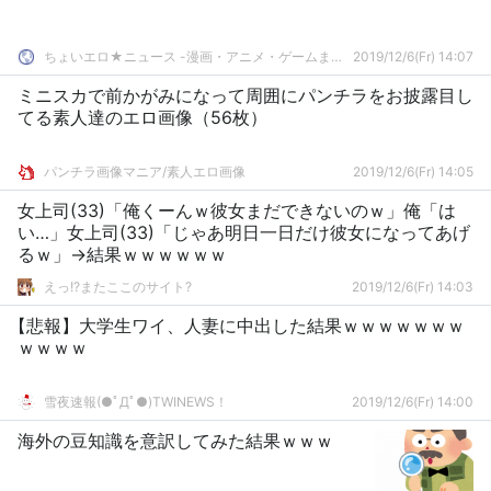
ちょいエロ★ニュース -漫画・アニメ・ゲームまとめ-
2019/12/6(Fr) 14:07
ミニスカで前かがみになって周囲にパンチラをお披露目し
てる素人達のエロ画像（56枚）
パンチラ画像マニア/素人エロ画像
2019/12/6(Fr) 14:05
女上司(33)「俺くーんｗ彼女まだできないのｗ」俺「は
い…」女上司(33)「じゃあ明日一日だけ彼女になってあげ
るｗ」→結果ｗｗｗｗｗｗ
えっ!?またここのサイト?
2019/12/6(Fr) 14:03
【悲報】大学生ワイ、人妻に中出した結果ｗｗｗｗｗｗｗ
ｗｗｗｗ
雪夜速報(●ﾟДﾟ●)TWINEWS！
2019/12/6(Fr) 14:00
海外の豆知識を意訳してみた結果ｗｗｗ