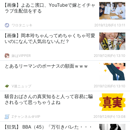
【画像】よゐこ濱口、YouTubeで嫁とイチャ
ラブ生配信をする
ワロタニッキ
2019/12/6(Fr) 13:11
【画像】岡本玲ちゃんってめちゃくちゃ可愛
いのになんで人気出ないんだ？
妹はVIPPER
2019/12/6(Fr) 13:10
とあるリーマンのボーナスの額面ｗｗｗ
V速ニュップ
2019/12/6(Fr) 13:10
騒音おばさんの真実知ると人って容易に騙
されるって思っちゃうよね
Zチャンネル＠VIP
2019/12/6(Fr) 13:08
【狂気】 BBA（45）「万引きバレた・・・