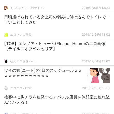
えっ!?またここのサイト?
2019/12/6(Fr) 13:03
日頃虐げられている女上司の弱みに付け込んでトイレでエ
ロいことしてみた
エロマンガ番長
2019/12/6(Fr) 13:02
【TOB】エレノア・ヒューム(Eleanor Hume)のエロ画像
【テイルズオブベルセリア】
萌えエロ画像.com
2019/12/6(Fr) 13:02
ワイの妹(ニート)の1日のスケジュールｗｗ
ｗｗｗｗｗｗｗｗｗｗｗ
ニコニコVIP2ch
2019/12/6(Fr) 13:01
接客中に胸チラを連発するアパレル店員を休憩室に連れ込
んでハメる！