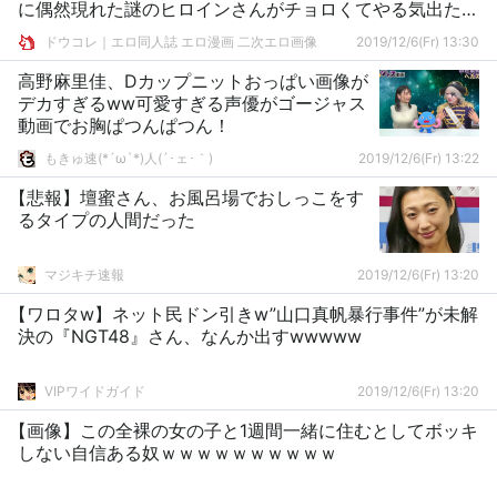
に偶然現れた謎のヒロインさんがチョロくてやる気出た♥
って画像ください
ドウコレ｜エロ同人誌 エロ漫画 二次エロ画像
2019/12/6(Fr) 13:30
高野麻里佳、Dカップニットおっぱい画像が
デカすぎるww可愛すぎる声優がゴージャス
動画でお胸ぱつんぱつん！
もきゅ速(*´ω`*)人(´･ェ･｀)
2019/12/6(Fr) 13:22
【悲報】壇蜜さん、お風呂場でおしっこをす
るタイプの人間だった
マジキチ速報
2019/12/6(Fr) 13:20
【ワロタw】ネット民ドン引きw”山口真帆暴行事件”が未解
決の『NGT48』さん、なんか出すwwwww
VIPワイドガイド
2019/12/6(Fr) 13:20
【画像】この全裸の女の子と1週間一緒に住むとしてボッキ
しない自信ある奴ｗｗｗｗｗｗｗｗｗｗ